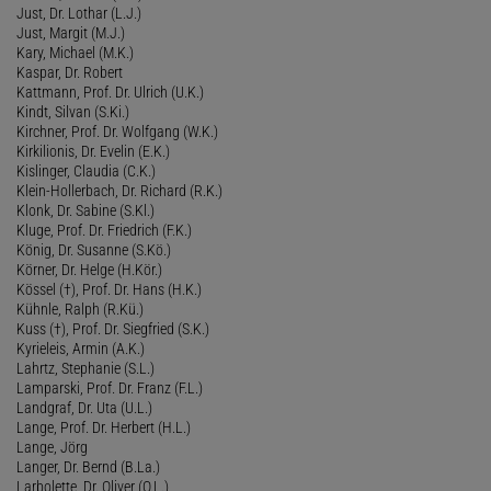
Just, Dr. Lothar (L.J.)
Just, Margit (M.J.)
Kary, Michael (M.K.)
Kaspar, Dr. Robert
Kattmann, Prof. Dr. Ulrich (U.K.)
Kindt, Silvan (S.Ki.)
Kirchner, Prof. Dr. Wolfgang (W.K.)
Kirkilionis, Dr. Evelin (E.K.)
Kislinger, Claudia (C.K.)
Klein-Hollerbach, Dr. Richard (R.K.)
Klonk, Dr. Sabine (S.Kl.)
Kluge, Prof. Dr. Friedrich (F.K.)
König, Dr. Susanne (S.Kö.)
Körner, Dr. Helge (H.Kör.)
Kössel (†), Prof. Dr. Hans (H.K.)
Kühnle, Ralph (R.Kü.)
Kuss (†), Prof. Dr. Siegfried (S.K.)
Kyrieleis, Armin (A.K.)
Lahrtz, Stephanie (S.L.)
Lamparski, Prof. Dr. Franz (F.L.)
Landgraf, Dr. Uta (U.L.)
Lange, Prof. Dr. Herbert (H.L.)
Lange, Jörg
Langer, Dr. Bernd (B.La.)
Larbolette, Dr. Oliver (O.L.)