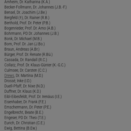
Arnheim, Dr. Katharina (K.A.)
Becker-Follmann, Dr. Johannes (J.B.-F.)
Bensel, Dr. Joachim (J.Be.)
Bergfeld (†), Dr. Rainer (R.B.)
Berthold, Prof. Dr. Peter (P.B.)
Bogenrieder, Prof. Dr. Arno (A.B.)
Bohrmann, PD Dr. Johannes (J.B.)
Bonk, Dr. Michael (M.B.)
Born, Prof. Dr. Jan (J.Bo.)
Braun, Andreas (A.Br.)
Bürger, Prof. Dr. Renate (R.Bü.)
Cassada, Dr. Randall (R.C.)
Collatz, Prof. Dr. Klaus-Günter (K.-G.C.)
Culmsee, Dr. Carsten (C.C.)
Drews
, Dr. Martina (M.D.)
Drossé, Inke (I.D.)
Duell-Pfaff, Dr. Nixe (N.D.)
Duffner, Dr. Klaus (K.D.)
Eibl-Eibesfeldt, Prof. Dr. Irenäus (I.E.)
Eisenhaber, Dr. Frank (F.E.)
Emschermann, Dr. Peter (P.E.)
Engelbrecht, Beate (B.E.)
Engeser, PD Dr. Theo (T.E.)
Eurich, Dr. Christian (C.E.)
Ewig, Bettina (B.Ew.)