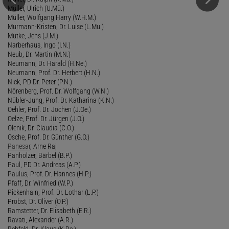
Müller, Ulrich (U.Mü.)
Müller, Wolfgang Harry (W.H.M.)
Murmann-Kristen, Dr. Luise (L.Mu.)
Mutke, Jens (J.M.)
Narberhaus, Ingo (I.N.)
Neub, Dr. Martin (M.N.)
Neumann, Dr. Harald (H.Ne.)
Neumann, Prof. Dr. Herbert (H.N.)
Nick, PD Dr. Peter (P.N.)
Nörenberg, Prof. Dr. Wolfgang (W.N.)
Nübler-Jung, Prof. Dr. Katharina (K.N.)
Oehler, Prof. Dr. Jochen (J.Oe.)
Oelze, Prof. Dr. Jürgen (J.O.)
Olenik, Dr. Claudia (C.O.)
Osche, Prof. Dr. Günther (G.O.)
Panesar
, Arne Raj
Panholzer, Bärbel (B.P.)
Paul, PD Dr. Andreas (A.P.)
Paulus, Prof. Dr. Hannes (H.P.)
Pfaff, Dr. Winfried (W.P.)
Pickenhain, Prof. Dr. Lothar (L.P.)
Probst, Dr. Oliver (O.P.)
Ramstetter, Dr. Elisabeth (E.R.)
Ravati, Alexander (A.R.)
Rehfeld, Dr. Klaus (K.Re.)