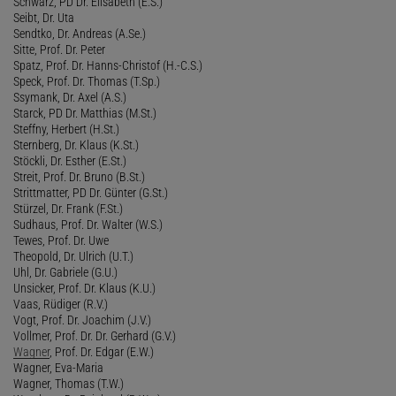
Schwarz, PD Dr. Elisabeth (E.S.)
Seibt, Dr. Uta
Sendtko, Dr. Andreas (A.Se.)
Sitte, Prof. Dr. Peter
Spatz, Prof. Dr. Hanns-Christof (H.-C.S.)
Speck, Prof. Dr. Thomas (T.Sp.)
Ssymank, Dr. Axel (A.S.)
Starck, PD Dr. Matthias (M.St.)
Steffny, Herbert (H.St.)
Sternberg, Dr. Klaus (K.St.)
Stöckli, Dr. Esther (E.St.)
Streit, Prof. Dr. Bruno (B.St.)
Strittmatter, PD Dr. Günter (G.St.)
Stürzel, Dr. Frank (F.St.)
Sudhaus, Prof. Dr. Walter (W.S.)
Tewes, Prof. Dr. Uwe
Theopold, Dr. Ulrich (U.T.)
Uhl, Dr. Gabriele (G.U.)
Unsicker, Prof. Dr. Klaus (K.U.)
Vaas, Rüdiger (R.V.)
Vogt, Prof. Dr. Joachim (J.V.)
Vollmer, Prof. Dr. Dr. Gerhard (G.V.)
Wagner
, Prof. Dr. Edgar (E.W.)
Wagner, Eva-Maria
Wagner, Thomas (T.W.)