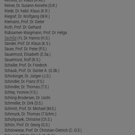
Reiner, Dr. Susann Annette (S.R.)
Riede, Dr. habil. Klaus (K.R.)
Riegraf, Dr. Wolfgang (W.R.)
Riemann, Prof. Dr. Dieter
Roth, Prof. Dr. Gerhard
Rübsamen-Waigmann, Prof. Dr. Helga
Sachße
(†), Dr. Hanns (H.S.)
Sander, Prof. Dr. Klaus (K.S.)
Sauer, Prof. Dr. Peter (P.S.)
Sauermost, Elisabeth (E.Sa.)
Sauermost, Rolf (R.S.)
Schaller, Prof. Dr. Friedrich
Schaub, Prof. Dr. Günter A. (G.Sb.)
Schickinger, Dr. Jürgen (J.S.)
Schindler, Dr. Franz (F.S.)
Schindler, Dr. Thomas (T.S.)
Schley, Yvonne (Y.S.)
Schling-Brodersen, Dr. Uschi
Schmeller, Dr. Dirk (D.S.)
Schmitt, Prof. Dr. Michael (M.S.)
Schmuck, Dr. Thomas (T.Schm.)
Scholtyssek, Christine (Ch.S.)
Schön, Prof. Dr. Georg (G.S.)
Schönwiese, Prof. Dr. Christian-Dietrich (C.-D.S.)