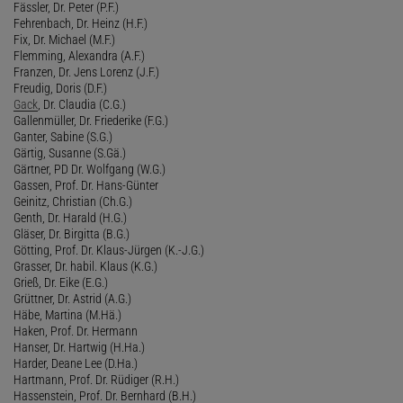
Fässler, Dr. Peter (P.F.)
Fehrenbach, Dr. Heinz (H.F.)
Fix, Dr. Michael (M.F.)
Flemming, Alexandra (A.F.)
Franzen, Dr. Jens Lorenz (J.F.)
Freudig, Doris (D.F.)
Gack
, Dr. Claudia (C.G.)
Gallenmüller, Dr. Friederike (F.G.)
Ganter, Sabine (S.G.)
Gärtig, Susanne (S.Gä.)
Gärtner, PD Dr. Wolfgang (W.G.)
Gassen, Prof. Dr. Hans-Günter
Geinitz, Christian (Ch.G.)
Genth, Dr. Harald (H.G.)
Gläser, Dr. Birgitta (B.G.)
Götting, Prof. Dr. Klaus-Jürgen (K.-J.G.)
Grasser, Dr. habil. Klaus (K.G.)
Grieß, Dr. Eike (E.G.)
Grüttner, Dr. Astrid (A.G.)
Häbe, Martina (M.Hä.)
Haken, Prof. Dr. Hermann
Hanser, Dr. Hartwig (H.Ha.)
Harder, Deane Lee (D.Ha.)
Hartmann, Prof. Dr. Rüdiger (R.H.)
Hassenstein, Prof. Dr. Bernhard (B.H.)