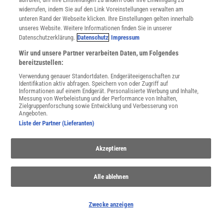
widerrufen, indem Sie auf den Link Voreinstellungen verwalten am
unteren Rand der Webseite klicken. Ihre Einstellungen gelten innerhalb
unseres Website. Weitere Informationen finden Sie in unserer
NACH OBEN
Datenschutzerklärung.
Datenschutz
Impressum
Wir und unsere Partner verarbeiten Daten, um Folgendes
bereitzustellen:
Für Sie im Spektrum-Shop und am Kiosk:
Verwendung genauer Standortdaten. Endgeräteeigenschaften zur
Identifikation aktiv abfragen. Speichern von oder Zugriff auf
Informationen auf einem Endgerät. Personalisierte Werbung und Inhalte,
Messung von Werbeleistung und der Performance von Inhalten,
Zielgruppenforschung sowie Entwicklung und Verbesserung von
Angeboten.
Liste der Partner (Lieferanten)
Akzeptieren
WEITERE NEUERSCHEINUNGEN
SPEKTRUM SHOP
Alle ablehnen
Spektrum
.de-Newsletter abonnieren
Zwecke anzeigen
JETZT ANMELDEN!