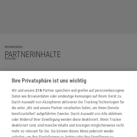
SPONSORED
PARTNERINHALTE
Anzeige
Ihre Privatsphäre ist uns wichtig
Wir und unsere
218
-Partner speichern und greifen auf personenbezogene
Daten wie Browserdaten oder eindeutige Kennungen auf Ihrem Gerät zu.
Durch Auswahl von Akzeptieren aktivieren Sie Tracking-Technologien für
die unter „Wir und unsere Partner verarbeiten Daten, um Ihnen Dienste
bereitzustellen“ aufgeführten Zwecke. Durch Auswahl von Alle ablehnen
oder Widerruf Ihrer Einwilligung werden diese deaktiviert. Wenn Tracker
deaktiviert sind, sind manche Inhalte und Anzeigen möglicherweise nicht
mehr so relevant für Sie. Sie können dieses Menü jederzeit wieder
aufrufen, um Ihre Einstellungen zu ändern oder Ihre Einwilligung zu