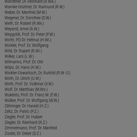
Wandtner, Dr. Reinhard (R.Wa.)
Warnke-Grüttner, Dr. Raimund (R.W.)
Weber, Dr. Manfred (M.W.)
Wegener, Dr. Dorothee (D.W.)
Weth, Dr. Robert (R.We.)
Weyand, Anne (A.W.)
Weygoldt, Prof. Dr. Peter (P.W.)
Wicht, PD Dr. Helmut (H.Wi.)
Wickler, Prof. Dr. Wolfgang
Wild, Dr. Rupert (R.Wi.)
Wilker, Lars (L.W.)
Wilmanns, Prof. Dr. Otti
Wilps, Dr. Hans (H.W.)
Winkler-Oswatitsch, Dr. Ruthild (R.W.-O.)
Wirth, Dr. Ulrich (U.W.)
Wirth, Prof. Dr. Volkmar (V.W.)
Wolf, Dr. Matthias (M.Wo.)
Wuketits, Prof. Dr. Franz M. (F.W.)
Wülker, Prof. Dr. Wolfgang (W.W.)
Zähringer, Dr. Harald (H.Z.)
Zeltz, Dr. Patric (P.Z.)
Ziegler, Prof. Dr. Hubert
Ziegler, Dr. Reinhard (R.Z.)
Zimmermann, Prof. Dr. Manfred
Zissler, Dr. Dieter (D.Z.)