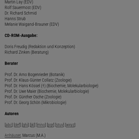
Martin Lay (EDV)
Rolf Sauermost (EDV)
Dr. Richard Schmid
Hanns Strub
Melanie Waigand-Brauner (EDV)
CD-ROM-Ausgabe:
Doris Freudig (Redaktion und Konzeption)
Richard Zinken (Beratung)
Berater
Prof. Dr. Arno Bogenrieder (Botanik)
Prof. Dr. Klaus-Günter Collatz (Zoologie)
Prof. Dr. Hans Kössel (†) (Biochemie, Molekularbiologie)
Prof. Dr. Uwe Maier (Biochemie, Molekularbiologie)
Prof. Dr. Günther Osche (Zoologie)
Prof. Dr. Georg Schön (Mikrobiologie)
Autoren
[
abc
] [
def
] [
ghi
] [
jkl
] [
mno
] [
pqr
] [
stuv
] [
wxyz
]
Anhäuser
, Marcus (M.A.)