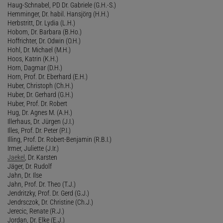
Haug-Schnabel, PD Dr. Gabriele (G.H.-S.)
Hemminger, Dr. habil. Hansjörg (H.H.)
Herbstritt, Dr. Lydia (L.H.)
Hobom, Dr. Barbara (B.Ho.)
Hoffrichter, Dr. Odwin (O.H.)
Hohl, Dr. Michael (M.H.)
Hoos, Katrin (K.H.)
Horn, Dagmar (D.H.)
Horn, Prof. Dr. Eberhard (E.H.)
Huber, Christoph (Ch.H.)
Huber, Dr. Gerhard (G.H.)
Huber, Prof. Dr. Robert
Hug, Dr. Agnes M. (A.H.)
Illerhaus, Dr. Jürgen (J.I.)
Illes, Prof. Dr. Peter (P.I.)
Illing, Prof. Dr. Robert-Benjamin (R.B.I.)
Irmer, Juliette (J.Ir.)
Jaekel
, Dr. Karsten
Jäger, Dr. Rudolf
Jahn, Dr. Ilse
Jahn, Prof. Dr. Theo (T.J.)
Jendritzky, Prof. Dr. Gerd (G.J.)
Jendrsczok, Dr. Christine (Ch.J.)
Jerecic, Renate (R.J.)
Jordan, Dr. Elke (E.J.)