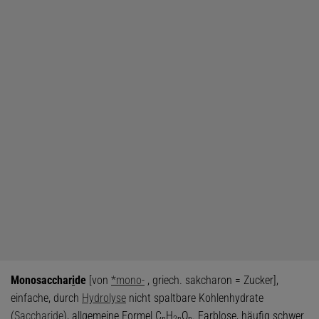
Monosacchar
i
de
[von
*mono-
, griech. sakcharon = Zucker],
einfache, durch
Hydrolyse
nicht spaltbare Kohlenhydrate
(
Saccharide
), allgemeine Formel C
H
O
. Farblose, häufig schwer