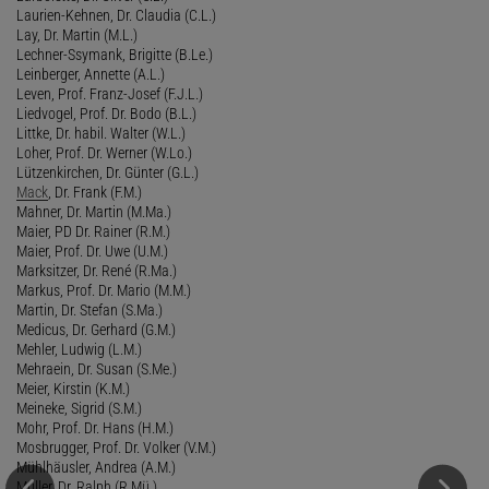
Laurien-Kehnen, Dr. Claudia (C.L.)
Lay, Dr. Martin (M.L.)
Lechner-Ssymank, Brigitte (B.Le.)
Leinberger, Annette (A.L.)
Leven, Prof. Franz-Josef (F.J.L.)
Liedvogel, Prof. Dr. Bodo (B.L.)
Littke, Dr. habil. Walter (W.L.)
Loher, Prof. Dr. Werner (W.Lo.)
Lützenkirchen, Dr. Günter (G.L.)
Mack
, Dr. Frank (F.M.)
Mahner, Dr. Martin (M.Ma.)
Maier, PD Dr. Rainer (R.M.)
Maier, Prof. Dr. Uwe (U.M.)
Marksitzer, Dr. René (R.Ma.)
Markus, Prof. Dr. Mario (M.M.)
Martin, Dr. Stefan (S.Ma.)
Medicus, Dr. Gerhard (G.M.)
Mehler, Ludwig (L.M.)
Mehraein, Dr. Susan (S.Me.)
Meier, Kirstin (K.M.)
Meineke, Sigrid (S.M.)
Mohr, Prof. Dr. Hans (H.M.)
Mosbrugger, Prof. Dr. Volker (V.M.)
Mühlhäusler, Andrea (A.M.)
Müller, Dr. Ralph (R.Mü.)