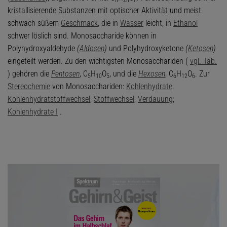
n
2n
n
kristallisierende Substanzen mit optischer Aktivität und meist
schwach süßem
Geschmack
, die in
Wasser
leicht, in
Ethanol
schwer löslich sind. Monosaccharide können in
Polyhydroxyaldehyde
(
Aldosen
)
und Polyhydroxyketone
(
Ketosen
)
eingeteilt werden. Zu den wichtigsten Monosacchariden (
vgl. Tab.
) gehören die
Pentosen
, C
H
O
, und die
Hexosen
, C
H
O
. Zur
5
10
5
6
12
6
Stereochemie
von Monosacchariden:
Kohlenhydrate
.
Kohlenhydratstoffwechsel
,
Stoffwechsel
,
Verdauung
;
Kohlenhydrate I
.