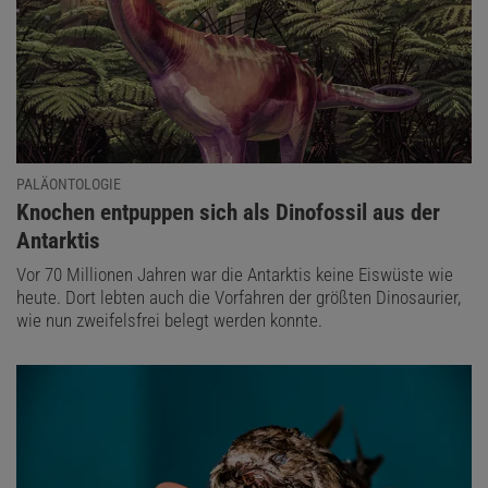
PALÄONTOLOGIE
:
Knochen entpuppen sich als Dinofossil aus der
Antarktis
Vor 70 Millionen Jahren war die Antarktis keine Eiswüste wie
heute. Dort lebten auch die Vorfahren der größten Dinosaurier,
wie nun zweifelsfrei belegt werden konnte.