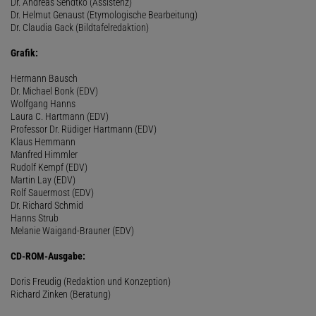
Dr. Andreas Sendtko (Assistenz)
Dr. Helmut Genaust (Etymologische Bearbeitung)
Dr. Claudia Gack (Bildtafelredaktion)
Grafik:
Hermann Bausch
Dr. Michael Bonk (EDV)
Wolfgang Hanns
Laura C. Hartmann (EDV)
Professor Dr. Rüdiger Hartmann (EDV)
Klaus Hemmann
Manfred Himmler
Rudolf Kempf (EDV)
Martin Lay (EDV)
Rolf Sauermost (EDV)
Dr. Richard Schmid
Hanns Strub
Melanie Waigand-Brauner (EDV)
CD-ROM-Ausgabe:
Doris Freudig (Redaktion und Konzeption)
Richard Zinken (Beratung)