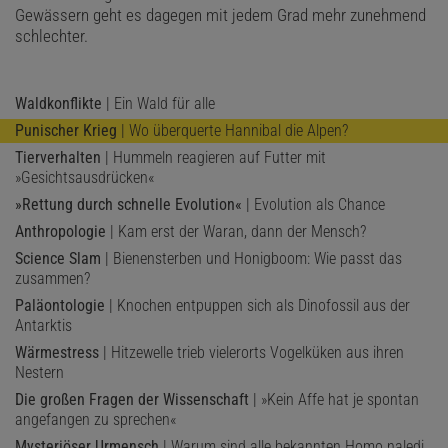
Gewässern geht es dagegen mit jedem Grad mehr zunehmend
schlechter.
Waldkonflikte
| Ein Wald für alle
Punischer Krieg
| Wo überquerte Hannibal die Alpen?
Tierverhalten
| Hummeln reagieren auf Futter mit
»Gesichtsausdrücken«
»Rettung durch schnelle Evolution«
| Evolution als Chance
Anthropologie
| Kam erst der Waran, dann der Mensch?
Science Slam
| Bienensterben und Honigboom: Wie passt das
zusammen?
Paläontologie
| Knochen entpuppen sich als Dinofossil aus der
Antarktis
Wärmestress
| Hitzewelle trieb vielerorts Vogelküken aus ihren
Nestern
Die großen Fragen der Wissenschaft
| »Kein Affe hat je spontan
angefangen zu sprechen«
Mysteriöser Urmensch
| Warum sind alle bekannten Homo naledi