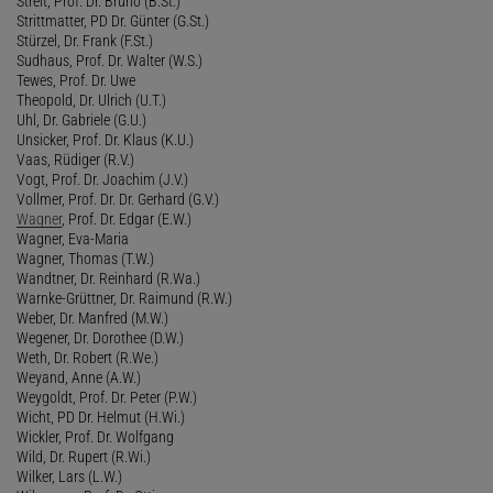
Streit, Prof. Dr. Bruno (B.St.)
Strittmatter, PD Dr. Günter (G.St.)
Stürzel, Dr. Frank (F.St.)
Sudhaus, Prof. Dr. Walter (W.S.)
Tewes, Prof. Dr. Uwe
Theopold, Dr. Ulrich (U.T.)
Uhl, Dr. Gabriele (G.U.)
Unsicker, Prof. Dr. Klaus (K.U.)
Vaas, Rüdiger (R.V.)
Vogt, Prof. Dr. Joachim (J.V.)
Vollmer, Prof. Dr. Dr. Gerhard (G.V.)
Wagner
, Prof. Dr. Edgar (E.W.)
Wagner, Eva-Maria
Wagner, Thomas (T.W.)
Wandtner, Dr. Reinhard (R.Wa.)
Warnke-Grüttner, Dr. Raimund (R.W.)
Weber, Dr. Manfred (M.W.)
Wegener, Dr. Dorothee (D.W.)
Weth, Dr. Robert (R.We.)
Weyand, Anne (A.W.)
Weygoldt, Prof. Dr. Peter (P.W.)
Wicht, PD Dr. Helmut (H.Wi.)
Wickler, Prof. Dr. Wolfgang
Wild, Dr. Rupert (R.Wi.)
Wilker, Lars (L.W.)