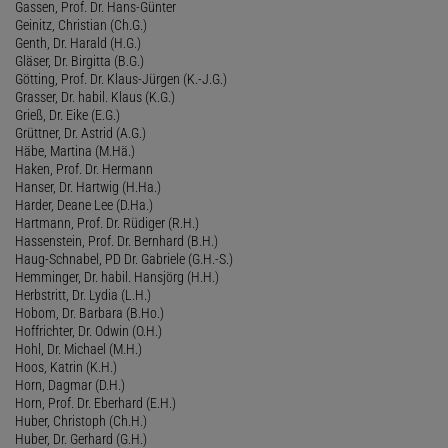
Gassen, Prof. Dr. Hans-Günter
Geinitz, Christian (Ch.G.)
Genth, Dr. Harald (H.G.)
Gläser, Dr. Birgitta (B.G.)
Götting, Prof. Dr. Klaus-Jürgen (K.-J.G.)
Grasser, Dr. habil. Klaus (K.G.)
Grieß, Dr. Eike (E.G.)
Grüttner, Dr. Astrid (A.G.)
Häbe, Martina (M.Hä.)
Haken, Prof. Dr. Hermann
Hanser, Dr. Hartwig (H.Ha.)
Harder, Deane Lee (D.Ha.)
Hartmann, Prof. Dr. Rüdiger (R.H.)
Hassenstein, Prof. Dr. Bernhard (B.H.)
Haug-Schnabel, PD Dr. Gabriele (G.H.-S.)
Hemminger, Dr. habil. Hansjörg (H.H.)
Herbstritt, Dr. Lydia (L.H.)
Hobom, Dr. Barbara (B.Ho.)
Hoffrichter, Dr. Odwin (O.H.)
Hohl, Dr. Michael (M.H.)
Hoos, Katrin (K.H.)
Horn, Dagmar (D.H.)
Horn, Prof. Dr. Eberhard (E.H.)
Huber, Christoph (Ch.H.)
Huber, Dr. Gerhard (G.H.)