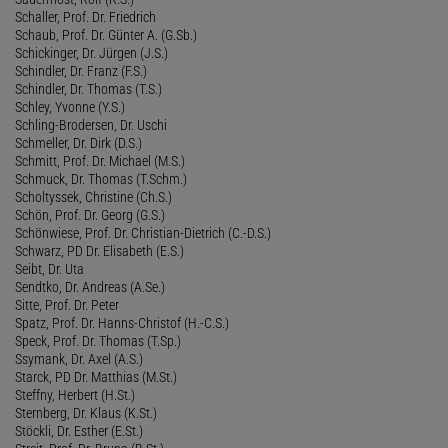
Schaller, Prof. Dr. Friedrich
Schaub, Prof. Dr. Günter A. (G.Sb.)
Schickinger, Dr. Jürgen (J.S.)
Schindler, Dr. Franz (F.S.)
Schindler, Dr. Thomas (T.S.)
Schley, Yvonne (Y.S.)
Schling-Brodersen, Dr. Uschi
Schmeller, Dr. Dirk (D.S.)
Schmitt, Prof. Dr. Michael (M.S.)
Schmuck, Dr. Thomas (T.Schm.)
Scholtyssek, Christine (Ch.S.)
Schön, Prof. Dr. Georg (G.S.)
Schönwiese, Prof. Dr. Christian-Dietrich (C.-D.S.)
Schwarz, PD Dr. Elisabeth (E.S.)
Seibt, Dr. Uta
Sendtko, Dr. Andreas (A.Se.)
Sitte, Prof. Dr. Peter
Spatz, Prof. Dr. Hanns-Christof (H.-C.S.)
Speck, Prof. Dr. Thomas (T.Sp.)
Ssymank, Dr. Axel (A.S.)
Starck, PD Dr. Matthias (M.St.)
Steffny, Herbert (H.St.)
Sternberg, Dr. Klaus (K.St.)
Stöckli, Dr. Esther (E.St.)