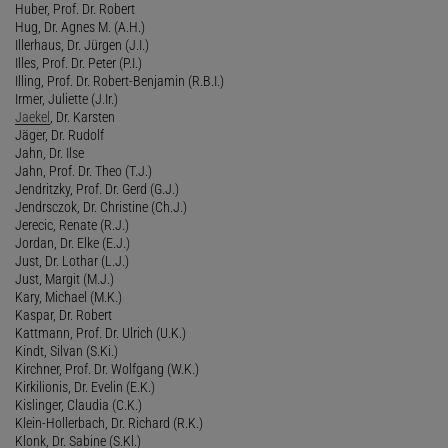
Huber, Prof. Dr. Robert
Hug, Dr. Agnes M. (A.H.)
Illerhaus, Dr. Jürgen (J.I.)
Illes, Prof. Dr. Peter (P.I.)
Illing, Prof. Dr. Robert-Benjamin (R.B.I.)
Irmer, Juliette (J.Ir.)
Jaekel
, Dr. Karsten
Jäger, Dr. Rudolf
Jahn, Dr. Ilse
Jahn, Prof. Dr. Theo (T.J.)
Jendritzky, Prof. Dr. Gerd (G.J.)
Jendrsczok, Dr. Christine (Ch.J.)
Jerecic, Renate (R.J.)
Jordan, Dr. Elke (E.J.)
Just, Dr. Lothar (L.J.)
Just, Margit (M.J.)
Kary, Michael (M.K.)
Kaspar, Dr. Robert
Kattmann, Prof. Dr. Ulrich (U.K.)
Kindt, Silvan (S.Ki.)
Kirchner, Prof. Dr. Wolfgang (W.K.)
Kirkilionis, Dr. Evelin (E.K.)
Kislinger, Claudia (C.K.)
Klein-Hollerbach, Dr. Richard (R.K.)
Klonk, Dr. Sabine (S.Kl.)