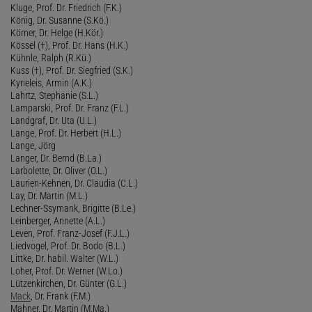
Kluge, Prof. Dr. Friedrich (F.K.)
König, Dr. Susanne (S.Kö.)
Körner, Dr. Helge (H.Kör.)
Kössel (†), Prof. Dr. Hans (H.K.)
Kühnle, Ralph (R.Kü.)
Kuss (†), Prof. Dr. Siegfried (S.K.)
Kyrieleis, Armin (A.K.)
Lahrtz, Stephanie (S.L.)
Lamparski, Prof. Dr. Franz (F.L.)
Landgraf, Dr. Uta (U.L.)
Lange, Prof. Dr. Herbert (H.L.)
Lange, Jörg
Langer, Dr. Bernd (B.La.)
Larbolette, Dr. Oliver (O.L.)
Laurien-Kehnen, Dr. Claudia (C.L.)
Lay, Dr. Martin (M.L.)
Lechner-Ssymank, Brigitte (B.Le.)
Leinberger, Annette (A.L.)
Leven, Prof. Franz-Josef (F.J.L.)
Liedvogel, Prof. Dr. Bodo (B.L.)
Littke, Dr. habil. Walter (W.L.)
Loher, Prof. Dr. Werner (W.Lo.)
Lützenkirchen, Dr. Günter (G.L.)
Mack
, Dr. Frank (F.M.)
Mahner, Dr. Martin (M.Ma.)