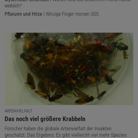
weiblich?
Pflanzen und Hitze
| Winzige Finger morsen SOS
ARTENVIELFALT
:
Das noch viel größere Krabbeln
Forscher haben die globale Artenvielfalt der Insekten
geschätzt. Das Ergebnis: Es gibt vielleicht viel mehr Spezies