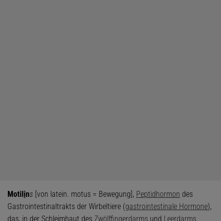
Motil
i
n
s
[von latein. motus = Bewegung],
Peptidhormon
des
Gastrointestinaltrakts der Wirbeltiere (
gastrointestinale Hormone
),
das, in der Schleimhaut des
Zwölffingerdarms
und
Leerdarms