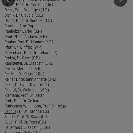
Oehler, Prof. Dr. Jochen (J.Oe.)
Oelze, Prof. Dr. Jürgen (J.O.)
Olenik, Dr. Claudia (C.O.)
Osche, Prof. Dr. Günther (G.O.)
Panesar
, Arne Raj
Panholzer, Bärbel (B.P.)
Paul, PD Dr. Andreas (A.P.)
Paulus, Prof. Dr. Hannes (H.P.)
Pfaff, Dr. Winfried (W.P.)
Pickenhain, Prof. Dr. Lothar (L.P.)
Probst, Dr. Oliver (O.P.)
Ramstetter, Dr. Elisabeth (E.R.)
Ravati, Alexander (A.R.)
Rehfeld, Dr. Klaus (K.Re.)
Reiner, Dr. Susann Annette (S.R.)
Riede, Dr. habil. Klaus (K.R.)
Riegraf, Dr. Wolfgang (W.R.)
Riemann, Prof. Dr. Dieter
Roth, Prof. Dr. Gerhard
Rübsamen-Waigmann, Prof. Dr. Helga
Sachße
(†), Dr. Hanns (H.S.)
Sander, Prof. Dr. Klaus (K.S.)
Sauer, Prof. Dr. Peter (P.S.)
Sauermost, Elisabeth (E.Sa.)
Sauermost, Rolf (R.S.)