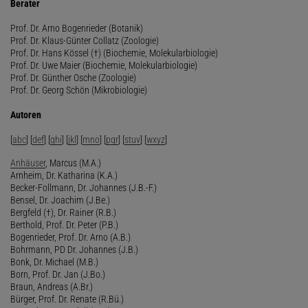
Berater
Prof. Dr. Arno Bogenrieder (Botanik)
Prof. Dr. Klaus-Günter Collatz (Zoologie)
Prof. Dr. Hans Kössel (†) (Biochemie, Molekularbiologie)
Prof. Dr. Uwe Maier (Biochemie, Molekularbiologie)
Prof. Dr. Günther Osche (Zoologie)
Prof. Dr. Georg Schön (Mikrobiologie)
Autoren
[
abc
] [
def
] [
ghi
] [
jkl
] [
mno
] [
pqr
] [
stuv
] [
wxyz
]
Anhäuser
, Marcus (M.A.)
Arnheim, Dr. Katharina (K.A.)
Becker-Follmann, Dr. Johannes (J.B.-F.)
Bensel, Dr. Joachim (J.Be.)
Bergfeld (†), Dr. Rainer (R.B.)
Berthold, Prof. Dr. Peter (P.B.)
Bogenrieder, Prof. Dr. Arno (A.B.)
Bohrmann, PD Dr. Johannes (J.B.)
Bonk, Dr. Michael (M.B.)
Born, Prof. Dr. Jan (J.Bo.)
Braun, Andreas (A.Br.)
Bürger, Prof. Dr. Renate (R.Bü.)