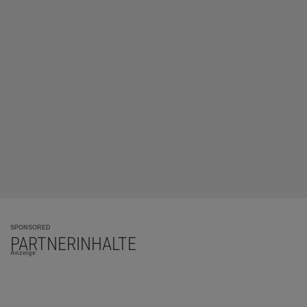
SPONSORED
PARTNERINHALTE
Anzeige