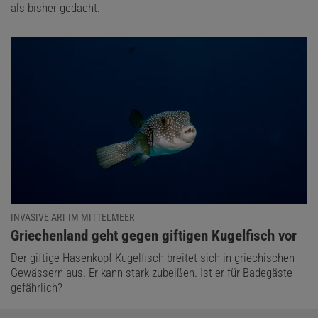
als bisher gedacht.
INVASIVE ART IM MITTELMEER
:
Griechenland geht gegen giftigen Kugelfisch vor
Der giftige Hasenkopf-Kugelfisch breitet sich in griechischen
Gewässern aus. Er kann stark zubeißen. Ist er für Badegäste
gefährlich?