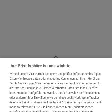
NACH OBEN
Ihre Privatsphäre ist uns wichtig
Wir und unsere
218
-Partner speichern und greifen auf personenbezogene
Daten wie Browserdaten oder eindeutige Kennungen auf Ihrem Gerät zu.
Für Sie im Spektrum-Shop und am Kiosk:
Durch Auswahl von Akzeptieren aktivieren Sie Tracking-Technologien für
die unter „Wir und unsere Partner verarbeiten Daten, um Ihnen Dienste
bereitzustellen“ aufgeführten Zwecke. Durch Auswahl von Alle ablehnen
oder Widerruf Ihrer Einwilligung werden diese deaktiviert. Wenn Tracker
deaktiviert sind, sind manche Inhalte und Anzeigen möglicherweise nicht
mehr so relevant für Sie. Sie können dieses Menü jederzeit wieder
aufrufen, um Ihre Einstellungen zu ändern oder Ihre Einwilligung zu