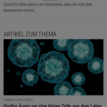
Zuschrift, bitten jedoch um Verständnis, dass wir nicht jede
beantworten können.
ARTIKEL ZUM THEMA
KÜNSTLICHES LEBEN
:
Großer Ärger um eine kleine Zelle aus dem Labor