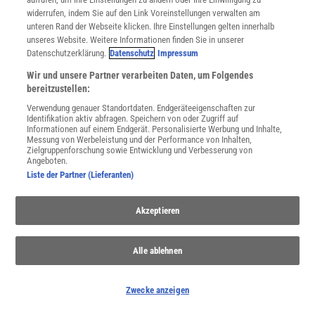
widerrufen, indem Sie auf den Link Voreinstellungen verwalten am
unteren Rand der Webseite klicken. Ihre Einstellungen gelten innerhalb
WEITERE NEUERSCHEINUNGEN
SPEKTRUM SHOP
unseres Website. Weitere Informationen finden Sie in unserer
Datenschutzerklärung.
Datenschutz
Impressum
Wir und unsere Partner verarbeiten Daten, um Folgendes
Spektrum
.de-Newsletter abonnieren
bereitzustellen:
Verwendung genauer Standortdaten. Endgeräteeigenschaften zur
JETZT ANMELDEN!
Identifikation aktiv abfragen. Speichern von oder Zugriff auf
Informationen auf einem Endgerät. Personalisierte Werbung und Inhalte,
Messung von Werbeleistung und der Performance von Inhalten,
Sie können unsere Newsletter jederzeit wieder abbestellen. Infos zu unserem Umgang
Zielgruppenforschung sowie Entwicklung und Verbesserung von
mit Ihren personenbezogenen Daten finden Sie in unserer
Datenschutzerklärung
.
Angeboten.
Liste der Partner (Lieferanten)
Akzeptieren
SERVICES
Newsletter
Kontakt
Alle ablehnen
Spektrum Shop
Im Handel kaufen
Zwecke anzeigen
Presse
Verträge kündigen