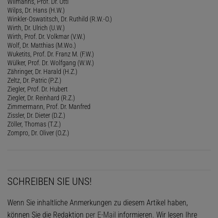
Wilmanns, Prof. Dr. Otti
Wilps, Dr. Hans (H.W.)
Winkler-Oswatitsch, Dr. Ruthild (R.W.-O.)
Wirth, Dr. Ulrich (U.W.)
Wirth, Prof. Dr. Volkmar (V.W.)
Wolf, Dr. Matthias (M.Wo.)
Wuketits, Prof. Dr. Franz M. (F.W.)
Wülker, Prof. Dr. Wolfgang (W.W.)
Zähringer, Dr. Harald (H.Z.)
Zeltz, Dr. Patric (P.Z.)
Ziegler, Prof. Dr. Hubert
Ziegler, Dr. Reinhard (R.Z.)
Zimmermann, Prof. Dr. Manfred
Zissler, Dr. Dieter (D.Z.)
Zöller, Thomas (T.Z.)
Zompro, Dr. Oliver (O.Z.)
SCHREIBEN SIE UNS!
Wenn Sie inhaltliche Anmerkungen zu diesem Artikel haben,
können Sie die Redaktion
per E-Mail
informieren. Wir lesen Ihre