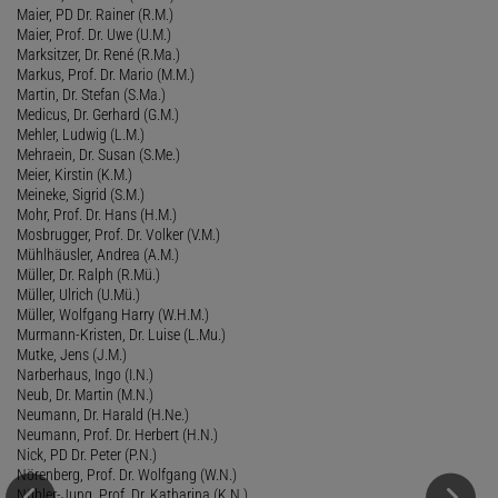
Maier, PD Dr. Rainer (R.M.)
Maier, Prof. Dr. Uwe (U.M.)
Marksitzer, Dr. René (R.Ma.)
Markus, Prof. Dr. Mario (M.M.)
Martin, Dr. Stefan (S.Ma.)
Medicus, Dr. Gerhard (G.M.)
Mehler, Ludwig (L.M.)
Mehraein, Dr. Susan (S.Me.)
Meier, Kirstin (K.M.)
Meineke, Sigrid (S.M.)
Mohr, Prof. Dr. Hans (H.M.)
Mosbrugger, Prof. Dr. Volker (V.M.)
Mühlhäusler, Andrea (A.M.)
Müller, Dr. Ralph (R.Mü.)
Müller, Ulrich (U.Mü.)
Müller, Wolfgang Harry (W.H.M.)
Murmann-Kristen, Dr. Luise (L.Mu.)
Mutke, Jens (J.M.)
Narberhaus, Ingo (I.N.)
Neub, Dr. Martin (M.N.)
Neumann, Dr. Harald (H.Ne.)
Neumann, Prof. Dr. Herbert (H.N.)
Nick, PD Dr. Peter (P.N.)
Nörenberg, Prof. Dr. Wolfgang (W.N.)
Nübler-Jung, Prof. Dr. Katharina (K.N.)