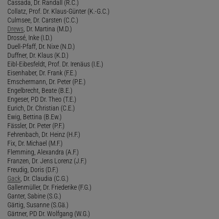
Cassada, Dr. Randall (R.C.)
Collatz, Prof. Dr. Klaus-Günter (K.-G.C.)
Culmsee, Dr. Carsten (C.C.)
Drews
, Dr. Martina (M.D.)
Drossé, Inke (I.D.)
Duell-Pfaff, Dr. Nixe (N.D.)
Duffner, Dr. Klaus (K.D.)
Eibl-Eibesfeldt, Prof. Dr. Irenäus (I.E.)
Eisenhaber, Dr. Frank (F.E.)
Emschermann, Dr. Peter (P.E.)
Engelbrecht, Beate (B.E.)
Engeser, PD Dr. Theo (T.E.)
Eurich, Dr. Christian (C.E.)
Ewig, Bettina (B.Ew.)
Fässler, Dr. Peter (P.F.)
Fehrenbach, Dr. Heinz (H.F.)
Fix, Dr. Michael (M.F.)
Flemming, Alexandra (A.F.)
Franzen, Dr. Jens Lorenz (J.F.)
Freudig, Doris (D.F.)
Gack
, Dr. Claudia (C.G.)
Gallenmüller, Dr. Friederike (F.G.)
Ganter, Sabine (S.G.)
Gärtig, Susanne (S.Gä.)
Gärtner, PD Dr. Wolfgang (W.G.)