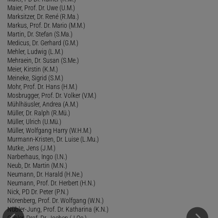
Maier, Prof. Dr. Uwe (U.M.)
Marksitzer, Dr. René (R.Ma.)
Markus, Prof. Dr. Mario (M.M.)
Martin, Dr. Stefan (S.Ma.)
Medicus, Dr. Gerhard (G.M.)
Mehler, Ludwig (L.M.)
Mehraein, Dr. Susan (S.Me.)
Meier, Kirstin (K.M.)
Meineke, Sigrid (S.M.)
Mohr, Prof. Dr. Hans (H.M.)
Mosbrugger, Prof. Dr. Volker (V.M.)
Mühlhäusler, Andrea (A.M.)
Müller, Dr. Ralph (R.Mü.)
Müller, Ulrich (U.Mü.)
Müller, Wolfgang Harry (W.H.M.)
Murmann-Kristen, Dr. Luise (L.Mu.)
Mutke, Jens (J.M.)
Narberhaus, Ingo (I.N.)
Neub, Dr. Martin (M.N.)
Neumann, Dr. Harald (H.Ne.)
Neumann, Prof. Dr. Herbert (H.N.)
Nick, PD Dr. Peter (P.N.)
Nörenberg, Prof. Dr. Wolfgang (W.N.)
Nübler-Jung, Prof. Dr. Katharina (K.N.)
Oehler, Prof. Dr. Jochen (J.Oe.)