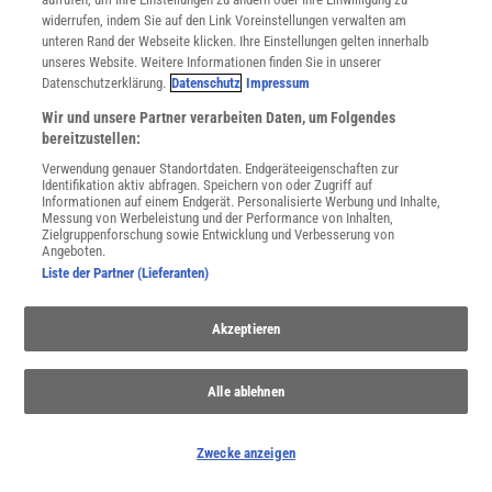
widerrufen, indem Sie auf den Link Voreinstellungen verwalten am
unteren Rand der Webseite klicken. Ihre Einstellungen gelten innerhalb
WEITERE NEUERSCHEINUNGEN
SPEKTRUM SHOP
unseres Website. Weitere Informationen finden Sie in unserer
Datenschutzerklärung.
Datenschutz
Impressum
Wir und unsere Partner verarbeiten Daten, um Folgendes
Spektrum
.de-Newsletter abonnieren
bereitzustellen:
Verwendung genauer Standortdaten. Endgeräteeigenschaften zur
JETZT ANMELDEN!
Identifikation aktiv abfragen. Speichern von oder Zugriff auf
Informationen auf einem Endgerät. Personalisierte Werbung und Inhalte,
Messung von Werbeleistung und der Performance von Inhalten,
Sie können unsere Newsletter jederzeit wieder abbestellen. Infos zu unserem Umgang
Zielgruppenforschung sowie Entwicklung und Verbesserung von
mit Ihren personenbezogenen Daten finden Sie in unserer
Datenschutzerklärung
.
Angeboten.
Liste der Partner (Lieferanten)
Akzeptieren
SERVICES
Newsletter
Kontakt
Alle ablehnen
Spektrum Shop
Im Handel kaufen
Presse
Zwecke anzeigen
Verträge kündigen