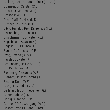
Collatz, Prof. Dr. Klaus-Günter (K.-G.C.)
Culmsee, Dr. Carsten (C.C.)
Drews
, Dr. Martina (M.D.)
Drossé, Inke (I.D.)
Duell-Pfaff, Dr. Nixe (N.D.)
Duffner, Dr. Klaus (K.D.)
Eibl-Eibesfeldt, Prof. Dr. Irenäus (I.E.)
Eisenhaber, Dr. Frank (F.E.)
Emschermann, Dr. Peter (P.E.)
Engelbrecht, Beate (B.E.)
Engeser, PD Dr. Theo (T.E.)
Eurich, Dr. Christian (C.E.)
Ewig, Bettina (B.Ew.)
Fässler, Dr. Peter (P.F.)
Fehrenbach, Dr. Heinz (H.F.)
Fix, Dr. Michael (M.F.)
Flemming, Alexandra (A.F.)
Franzen, Dr. Jens Lorenz (J.F.)
Freudig, Doris (D.F.)
Gack
, Dr. Claudia (C.G.)
Gallenmüller, Dr. Friederike (F.G.)
Ganter, Sabine (S.G.)
Gärtig, Susanne (S.Gä.)
Gärtner, PD Dr. Wolfgang (W.G.)
Gassen, Prof. Dr. Hans-Günter