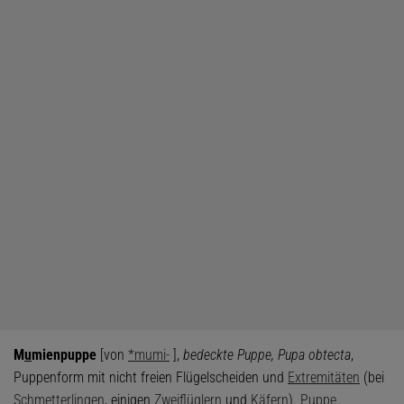
M
u
mienpuppe
[von
*mumi-
],
bedeckte Puppe, Pupa obtecta
,
Puppenform mit nicht freien Flügelscheiden und
Extremitäten
(bei
Schmetterlingen
, einigen
Zweiflüglern
und
Käfern
).
Puppe
.