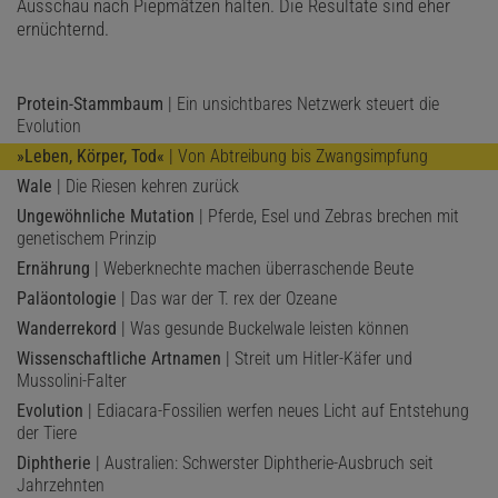
Ausschau nach Piepmätzen halten. Die Resultate sind eher
ernüchternd.
Protein-Stammbaum
| Ein unsichtbares Netzwerk steuert die
Evolution
»Leben, Körper, Tod«
| Von Abtreibung bis Zwangsimpfung
Wale
| Die Riesen kehren zurück
Ungewöhnliche Mutation
| Pferde, Esel und Zebras brechen mit
genetischem Prinzip
Ernährung
| Weberknechte machen überraschende Beute
Paläontologie
| Das war der T. rex der Ozeane
Wanderrekord
| Was gesunde Buckelwale leisten können
Wissenschaftliche Artnamen
| Streit um Hitler-Käfer und
Mussolini-Falter
Evolution
| Ediacara-Fossilien werfen neues Licht auf Entstehung
der Tiere
Diphtherie
| Australien: Schwerster Diphtherie-Ausbruch seit
Jahrzehnten