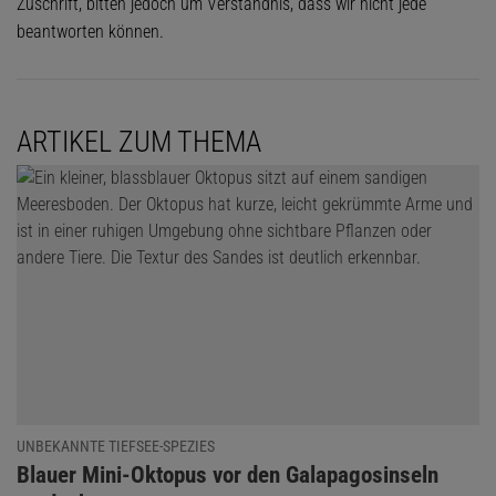
Zuschrift, bitten jedoch um Verständnis, dass wir nicht jede
beantworten können.
ARTIKEL ZUM THEMA
UNBEKANNTE TIEFSEE-SPEZIES
:
Blauer Mini-Oktopus vor den Galapagosinseln