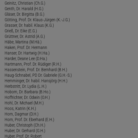
Geinitz, Christian (Ch.G.)
Genth, Dr. Harald (H.G.)
Gläser, Dr. Birgitta (B.G.)
Götting, Prof. Dr. Klaus-Jürgen (K.-J.G.)
Grasser, Dr. habil. Klaus (K.G.)
Grieß, Dr. Eike (E.G.)
Grüttner, Dr. Astrid (A.G.)
Häbe, Martina (M.Hä.)
Haken, Prof. Dr. Hermann
Hanser, Dr. Hartwig (H.Ha.)
Harder, Deane Lee (D.Ha.)
Hartmann, Prof. Dr. Rüdiger (R.H.)
Hassenstein, Prof. Dr. Bernhard (B.H.)
Haug-Schnabel, PD Dr. Gabriele (G.H.-S.)
Hemminger, Dr. habil. Hansjörg (H.H.)
Herbstritt, Dr. Lydia (L.H.)
Hobom, Dr. Barbara (B.Ho.)
Hoffrichter, Dr. Odwin (O.H.)
Hohl, Dr. Michael (M.H.)
Hoos, Katrin (K.H.)
Horn, Dagmar (D.H.)
Horn, Prof. Dr. Eberhard (E.H.)
Huber, Christoph (Ch.H.)
Huber, Dr. Gerhard (G.H.)
Huber, Prof. Dr. Robert