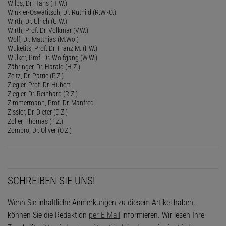
Wilps, Dr. Hans (H.W.)
Winkler-Oswatitsch, Dr. Ruthild (R.W.-O.)
Wirth, Dr. Ulrich (U.W.)
Wirth, Prof. Dr. Volkmar (V.W.)
Wolf, Dr. Matthias (M.Wo.)
Wuketits, Prof. Dr. Franz M. (F.W.)
Wülker, Prof. Dr. Wolfgang (W.W.)
Zähringer, Dr. Harald (H.Z.)
Zeltz, Dr. Patric (P.Z.)
Ziegler, Prof. Dr. Hubert
Ziegler, Dr. Reinhard (R.Z.)
Zimmermann, Prof. Dr. Manfred
Zissler, Dr. Dieter (D.Z.)
Zöller, Thomas (T.Z.)
Zompro, Dr. Oliver (O.Z.)
SCHREIBEN SIE UNS!
Wenn Sie inhaltliche Anmerkungen zu diesem Artikel haben,
können Sie die Redaktion
per E-Mail
informieren. Wir lesen Ihre