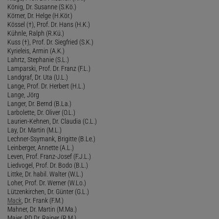
König, Dr. Susanne (S.Kö.)
Körner, Dr. Helge (H.Kör.)
Kössel (†), Prof. Dr. Hans (H.K.)
Kühnle, Ralph (R.Kü.)
Kuss (†), Prof. Dr. Siegfried (S.K.)
Kyrieleis, Armin (A.K.)
Lahrtz, Stephanie (S.L.)
Lamparski, Prof. Dr. Franz (F.L.)
Landgraf, Dr. Uta (U.L.)
Lange, Prof. Dr. Herbert (H.L.)
Lange, Jörg
Langer, Dr. Bernd (B.La.)
Larbolette, Dr. Oliver (O.L.)
Laurien-Kehnen, Dr. Claudia (C.L.)
Lay, Dr. Martin (M.L.)
Lechner-Ssymank, Brigitte (B.Le.)
Leinberger, Annette (A.L.)
Leven, Prof. Franz-Josef (F.J.L.)
Liedvogel, Prof. Dr. Bodo (B.L.)
Littke, Dr. habil. Walter (W.L.)
Loher, Prof. Dr. Werner (W.Lo.)
Lützenkirchen, Dr. Günter (G.L.)
Mack
, Dr. Frank (F.M.)
Mahner, Dr. Martin (M.Ma.)
Maier, PD Dr. Rainer (R.M.)