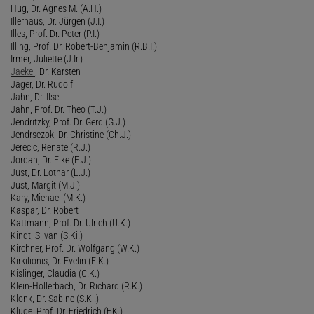
Hug, Dr. Agnes M. (A.H.)
Illerhaus, Dr. Jürgen (J.I.)
Illes, Prof. Dr. Peter (P.I.)
Illing, Prof. Dr. Robert-Benjamin (R.B.I.)
Irmer, Juliette (J.Ir.)
Jaekel
, Dr. Karsten
Jäger, Dr. Rudolf
Jahn, Dr. Ilse
Jahn, Prof. Dr. Theo (T.J.)
Jendritzky, Prof. Dr. Gerd (G.J.)
Jendrsczok, Dr. Christine (Ch.J.)
Jerecic, Renate (R.J.)
Jordan, Dr. Elke (E.J.)
Just, Dr. Lothar (L.J.)
Just, Margit (M.J.)
Kary, Michael (M.K.)
Kaspar, Dr. Robert
Kattmann, Prof. Dr. Ulrich (U.K.)
Kindt, Silvan (S.Ki.)
Kirchner, Prof. Dr. Wolfgang (W.K.)
Kirkilionis, Dr. Evelin (E.K.)
Kislinger, Claudia (C.K.)
Klein-Hollerbach, Dr. Richard (R.K.)
Klonk, Dr. Sabine (S.Kl.)
Kluge, Prof. Dr. Friedrich (F.K.)