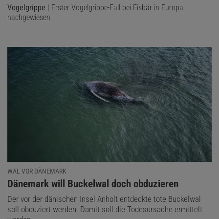
Vogelgrippe
| Erster Vogelgrippe-Fall bei Eisbär in Europa
nachgewiesen
WAL VOR DÄNEMARK
:
Dänemark will Buckelwal doch obduzieren
Der vor der dänischen Insel Anholt entdeckte tote Buckelwal
soll obduziert werden. Damit soll die Todesursache ermittelt