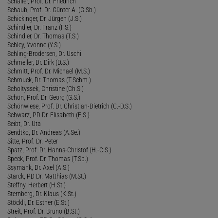
Schaller, Prof. Dr. Friedrich
Schaub, Prof. Dr. Günter A. (G.Sb.)
Schickinger, Dr. Jürgen (J.S.)
Schindler, Dr. Franz (F.S.)
Schindler, Dr. Thomas (T.S.)
Schley, Yvonne (Y.S.)
Schling-Brodersen, Dr. Uschi
Schmeller, Dr. Dirk (D.S.)
Schmitt, Prof. Dr. Michael (M.S.)
Schmuck, Dr. Thomas (T.Schm.)
Scholtyssek, Christine (Ch.S.)
Schön, Prof. Dr. Georg (G.S.)
Schönwiese, Prof. Dr. Christian-Dietrich (C.-D.S.)
Schwarz, PD Dr. Elisabeth (E.S.)
Seibt, Dr. Uta
Sendtko, Dr. Andreas (A.Se.)
Sitte, Prof. Dr. Peter
Spatz, Prof. Dr. Hanns-Christof (H.-C.S.)
Speck, Prof. Dr. Thomas (T.Sp.)
Ssymank, Dr. Axel (A.S.)
Starck, PD Dr. Matthias (M.St.)
Steffny, Herbert (H.St.)
Sternberg, Dr. Klaus (K.St.)
Stöckli, Dr. Esther (E.St.)
Streit, Prof. Dr. Bruno (B.St.)