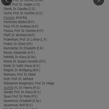
Oelze, Prof. Dr. Jürgen (J.O.)
Olenik, Dr. Claudia (C.O.)
Osche, Prof. Dr. Günther (G.O.)
Panesar
, Arne Raj
Panholzer, Bärbel (B.P.)
Paul, PD Dr. Andreas (A.P.)
Paulus, Prof. Dr. Hannes (H.P.)
Pfaff, Dr. Winfried (W.P.)
Pickenhain, Prof. Dr. Lothar (L.P.)
Probst, Dr. Oliver (O.P.)
Ramstetter, Dr. Elisabeth (E.R.)
Ravati, Alexander (A.R.)
Rehfeld, Dr. Klaus (K.Re.)
Reiner, Dr. Susann Annette (S.R.)
Riede, Dr. habil. Klaus (K.R.)
Riegraf, Dr. Wolfgang (W.R.)
Riemann, Prof. Dr. Dieter
Roth, Prof. Dr. Gerhard
Rübsamen-Waigmann, Prof. Dr. Helga
Sachße
(†), Dr. Hanns (H.S.)
Sander, Prof. Dr. Klaus (K.S.)
Sauer, Prof. Dr. Peter (P.S.)
Sauermost, Elisabeth (E.Sa.)
Sauermost, Rolf (R.S.)