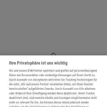
NACH OBEN
Ihre Privatsphäre ist uns wichtig
Wir und unsere
218
-Partner speichern und greifen auf personenbezogene
Daten wie Browserdaten oder eindeutige Kennungen auf Ihrem Gerät zu.
Für Sie im Spektrum-Shop und am Kiosk:
Durch Auswahl von Akzeptieren aktivieren Sie Tracking-Technologien für
die unter „Wir und unsere Partner verarbeiten Daten, um Ihnen Dienste
bereitzustellen“ aufgeführten Zwecke. Durch Auswahl von Alle ablehnen
oder Widerruf Ihrer Einwilligung werden diese deaktiviert. Wenn Tracker
deaktiviert sind, sind manche Inhalte und Anzeigen möglicherweise nicht
mehr so relevant für Sie. Sie können dieses Menü jederzeit wieder
aufrufen, um Ihre Einstellungen zu ändern oder Ihre Einwilligung zu