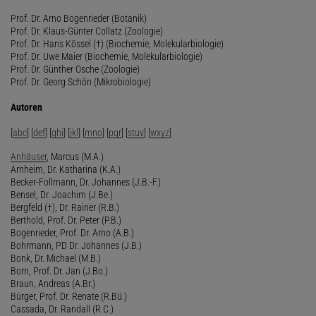
Prof. Dr. Arno Bogenrieder (Botanik)
Prof. Dr. Klaus-Günter Collatz (Zoologie)
Prof. Dr. Hans Kössel (†) (Biochemie, Molekularbiologie)
Prof. Dr. Uwe Maier (Biochemie, Molekularbiologie)
Prof. Dr. Günther Osche (Zoologie)
Prof. Dr. Georg Schön (Mikrobiologie)
Autoren
[
abc
] [
def
] [
ghi
] [
jkl
] [
mno
] [
pqr
] [
stuv
] [
wxyz
]
Anhäuser
, Marcus (M.A.)
Arnheim, Dr. Katharina (K.A.)
Becker-Follmann, Dr. Johannes (J.B.-F.)
Bensel, Dr. Joachim (J.Be.)
Bergfeld (†), Dr. Rainer (R.B.)
Berthold, Prof. Dr. Peter (P.B.)
Bogenrieder, Prof. Dr. Arno (A.B.)
Bohrmann, PD Dr. Johannes (J.B.)
Bonk, Dr. Michael (M.B.)
Born, Prof. Dr. Jan (J.Bo.)
Braun, Andreas (A.Br.)
Bürger, Prof. Dr. Renate (R.Bü.)
Cassada, Dr. Randall (R.C.)