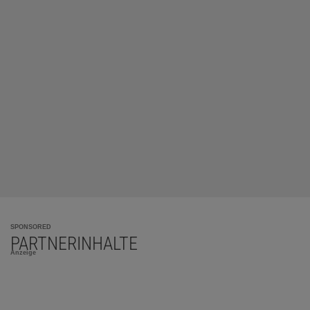
SPONSORED
PARTNERINHALTE
Anzeige