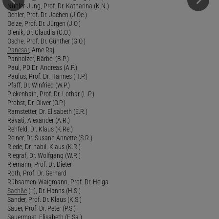
Nübler-Jung, Prof. Dr. Katharina (K.N.)
Oehler, Prof. Dr. Jochen (J.Oe.)
Oelze, Prof. Dr. Jürgen (J.O.)
Olenik, Dr. Claudia (C.O.)
Osche, Prof. Dr. Günther (G.O.)
Panesar
, Arne Raj
Panholzer, Bärbel (B.P.)
Paul, PD Dr. Andreas (A.P.)
Paulus, Prof. Dr. Hannes (H.P.)
Pfaff, Dr. Winfried (W.P.)
Pickenhain, Prof. Dr. Lothar (L.P.)
Probst, Dr. Oliver (O.P.)
Ramstetter, Dr. Elisabeth (E.R.)
Ravati, Alexander (A.R.)
Rehfeld, Dr. Klaus (K.Re.)
Reiner, Dr. Susann Annette (S.R.)
Riede, Dr. habil. Klaus (K.R.)
Riegraf, Dr. Wolfgang (W.R.)
Riemann, Prof. Dr. Dieter
Roth, Prof. Dr. Gerhard
Rübsamen-Waigmann, Prof. Dr. Helga
Sachße
(†), Dr. Hanns (H.S.)
Sander, Prof. Dr. Klaus (K.S.)
Sauer, Prof. Dr. Peter (P.S.)
Sauermost, Elisabeth (E.Sa.)