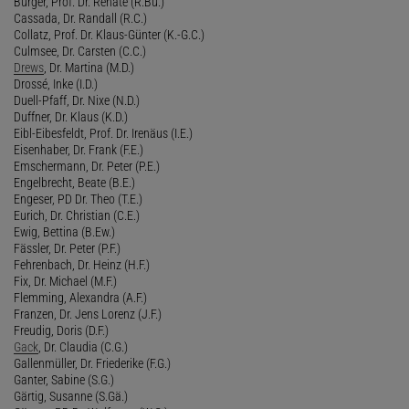
Bürger, Prof. Dr. Renate (R.Bü.)
Cassada, Dr. Randall (R.C.)
Collatz, Prof. Dr. Klaus-Günter (K.-G.C.)
Culmsee, Dr. Carsten (C.C.)
Drews
, Dr. Martina (M.D.)
Drossé, Inke (I.D.)
Duell-Pfaff, Dr. Nixe (N.D.)
Duffner, Dr. Klaus (K.D.)
Eibl-Eibesfeldt, Prof. Dr. Irenäus (I.E.)
Eisenhaber, Dr. Frank (F.E.)
Emschermann, Dr. Peter (P.E.)
Engelbrecht, Beate (B.E.)
Engeser, PD Dr. Theo (T.E.)
Eurich, Dr. Christian (C.E.)
Ewig, Bettina (B.Ew.)
Fässler, Dr. Peter (P.F.)
Fehrenbach, Dr. Heinz (H.F.)
Fix, Dr. Michael (M.F.)
Flemming, Alexandra (A.F.)
Franzen, Dr. Jens Lorenz (J.F.)
Freudig, Doris (D.F.)
Gack
, Dr. Claudia (C.G.)
Gallenmüller, Dr. Friederike (F.G.)
Ganter, Sabine (S.G.)
Gärtig, Susanne (S.Gä.)