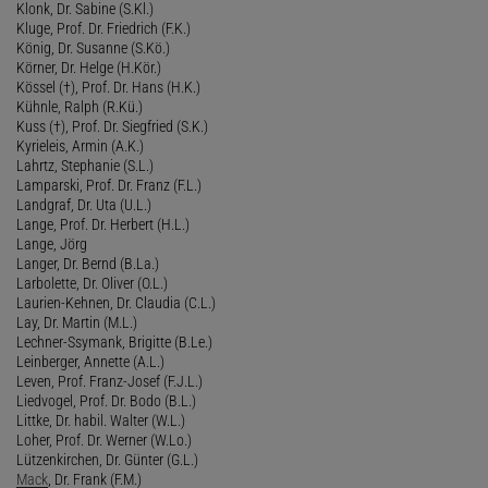
Klonk, Dr. Sabine (S.Kl.)
Kluge, Prof. Dr. Friedrich (F.K.)
König, Dr. Susanne (S.Kö.)
Körner, Dr. Helge (H.Kör.)
Kössel (†), Prof. Dr. Hans (H.K.)
Kühnle, Ralph (R.Kü.)
Kuss (†), Prof. Dr. Siegfried (S.K.)
Kyrieleis, Armin (A.K.)
Lahrtz, Stephanie (S.L.)
Lamparski, Prof. Dr. Franz (F.L.)
Landgraf, Dr. Uta (U.L.)
Lange, Prof. Dr. Herbert (H.L.)
Lange, Jörg
Langer, Dr. Bernd (B.La.)
Larbolette, Dr. Oliver (O.L.)
Laurien-Kehnen, Dr. Claudia (C.L.)
Lay, Dr. Martin (M.L.)
Lechner-Ssymank, Brigitte (B.Le.)
Leinberger, Annette (A.L.)
Leven, Prof. Franz-Josef (F.J.L.)
Liedvogel, Prof. Dr. Bodo (B.L.)
Littke, Dr. habil. Walter (W.L.)
Loher, Prof. Dr. Werner (W.Lo.)
Lützenkirchen, Dr. Günter (G.L.)
Mack
, Dr. Frank (F.M.)