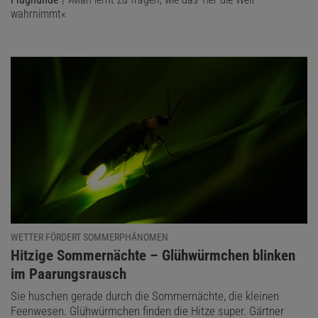
wahrnimmt«
WETTER FÖRDERT SOMMERPHÄNOMEN
:
Hitzige Sommernächte – Glühwürmchen blinken
im Paarungsrausch
Sie huschen gerade durch die Sommernächte, die kleinen
Feenwesen. Glühwürmchen finden die Hitze super. Gärtner