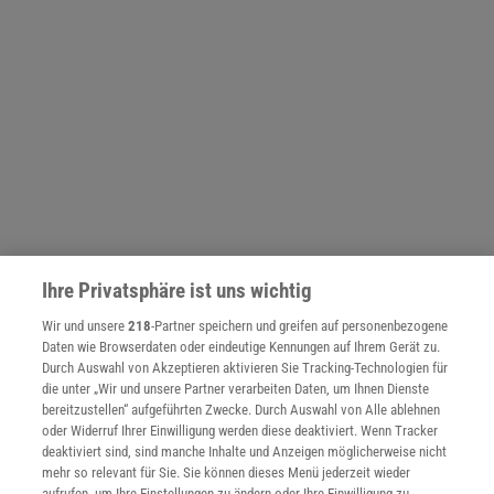
Ihre Privatsphäre ist uns wichtig
Wir und unsere
218
-Partner speichern und greifen auf personenbezogene
NACH OBEN
Daten wie Browserdaten oder eindeutige Kennungen auf Ihrem Gerät zu.
Durch Auswahl von Akzeptieren aktivieren Sie Tracking-Technologien für
die unter „Wir und unsere Partner verarbeiten Daten, um Ihnen Dienste
bereitzustellen“ aufgeführten Zwecke. Durch Auswahl von Alle ablehnen
Für Sie im Spektrum-Shop und am Kiosk:
oder Widerruf Ihrer Einwilligung werden diese deaktiviert. Wenn Tracker
deaktiviert sind, sind manche Inhalte und Anzeigen möglicherweise nicht
mehr so relevant für Sie. Sie können dieses Menü jederzeit wieder
aufrufen, um Ihre Einstellungen zu ändern oder Ihre Einwilligung zu