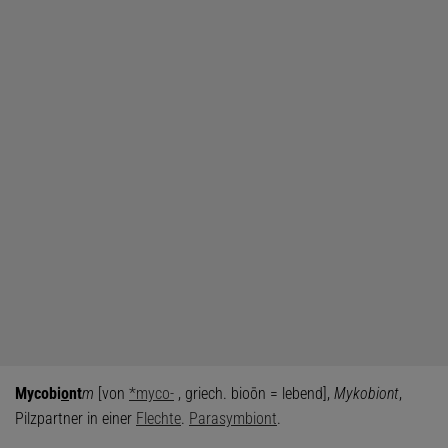
Mycobi
o
nt
m
[von
*myco-
, griech. bioōn = lebend],
Mykobiont
,
Pilzpartner in einer
Flechte
.
Parasymbiont
.