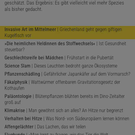
geschätzt. Das Ergebnis: Es gibt vielleicht viel mehr Spezies
als bisher gedacht.
Invasive Art im Mittelmeer
| Griechenland geht gegen giftigen
Kugelfisch vor
»Die heimlichen Heldinnen des Stoffwechsels«
| Ist Gesundheit
steuerbar?
Geschlechtsreife bei Mädchen
| Frühstart in die Pubertät
Science Slam
| Dieses Leuchten bedroht ganze Ökosysteme
Pflanzenschädling
| Gefährlicher Japankäfer auf dem Vormarsch?
Fäkalphysik
| Wattwürmer offenbaren Gravitationsgesetz der
Kothaufen
Paläontologie
| Blütenpflanzen blühten bereits im Dino-Zeitalter
groß auf
Klimakrise
| Man gewöhnt sich an alles? An Hitze nur begrenzt
Verhalten bei Hitze
| Was Nord- von Südeuropäern lernen können
Affengelächter
| Das Lachen, das wir teilen
Flughunde
| »Man lernt zu fragen, wie das Tier die Welt