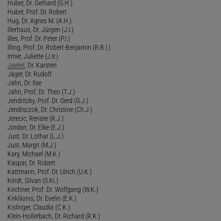
Huber, Dr. Gerhard (G.H.)
Huber, Prof. Dr. Robert
Hug, Dr. Agnes M. (A.H.)
Illerhaus, Dr. Jürgen (J.I.)
Illes, Prof. Dr. Peter (P.I.)
Illing, Prof. Dr. Robert-Benjamin (R.B.I.)
Irmer, Juliette (J.Ir.)
Jaekel
, Dr. Karsten
Jäger, Dr. Rudolf
Jahn, Dr. Ilse
Jahn, Prof. Dr. Theo (T.J.)
Jendritzky, Prof. Dr. Gerd (G.J.)
Jendrsczok, Dr. Christine (Ch.J.)
Jerecic, Renate (R.J.)
Jordan, Dr. Elke (E.J.)
Just, Dr. Lothar (L.J.)
Just, Margit (M.J.)
Kary, Michael (M.K.)
Kaspar, Dr. Robert
Kattmann, Prof. Dr. Ulrich (U.K.)
Kindt, Silvan (S.Ki.)
Kirchner, Prof. Dr. Wolfgang (W.K.)
Kirkilionis, Dr. Evelin (E.K.)
Kislinger, Claudia (C.K.)
Klein-Hollerbach, Dr. Richard (R.K.)