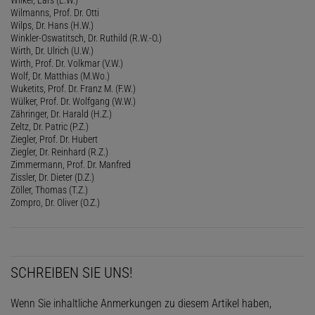
Wilmanns, Prof. Dr. Otti
Wilps, Dr. Hans (H.W.)
Winkler-Oswatitsch, Dr. Ruthild (R.W.-O.)
Wirth, Dr. Ulrich (U.W.)
Wirth, Prof. Dr. Volkmar (V.W.)
Wolf, Dr. Matthias (M.Wo.)
Wuketits, Prof. Dr. Franz M. (F.W.)
Wülker, Prof. Dr. Wolfgang (W.W.)
Zähringer, Dr. Harald (H.Z.)
Zeltz, Dr. Patric (P.Z.)
Ziegler, Prof. Dr. Hubert
Ziegler, Dr. Reinhard (R.Z.)
Zimmermann, Prof. Dr. Manfred
Zissler, Dr. Dieter (D.Z.)
Zöller, Thomas (T.Z.)
Zompro, Dr. Oliver (O.Z.)
SCHREIBEN SIE UNS!
Wenn Sie inhaltliche Anmerkungen zu diesem Artikel haben,