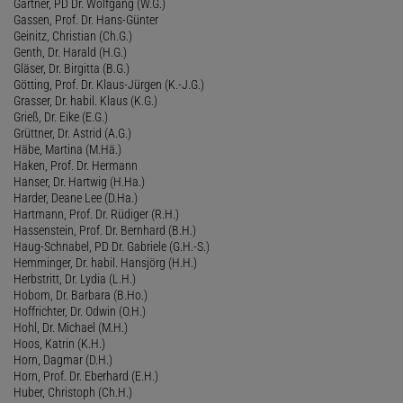
Gärtner, PD Dr. Wolfgang (W.G.)
Gassen, Prof. Dr. Hans-Günter
Geinitz, Christian (Ch.G.)
Genth, Dr. Harald (H.G.)
Gläser, Dr. Birgitta (B.G.)
Götting, Prof. Dr. Klaus-Jürgen (K.-J.G.)
Grasser, Dr. habil. Klaus (K.G.)
Grieß, Dr. Eike (E.G.)
Grüttner, Dr. Astrid (A.G.)
Häbe, Martina (M.Hä.)
Haken, Prof. Dr. Hermann
Hanser, Dr. Hartwig (H.Ha.)
Harder, Deane Lee (D.Ha.)
Hartmann, Prof. Dr. Rüdiger (R.H.)
Hassenstein, Prof. Dr. Bernhard (B.H.)
Haug-Schnabel, PD Dr. Gabriele (G.H.-S.)
Hemminger, Dr. habil. Hansjörg (H.H.)
Herbstritt, Dr. Lydia (L.H.)
Hobom, Dr. Barbara (B.Ho.)
Hoffrichter, Dr. Odwin (O.H.)
Hohl, Dr. Michael (M.H.)
Hoos, Katrin (K.H.)
Horn, Dagmar (D.H.)
Horn, Prof. Dr. Eberhard (E.H.)
Huber, Christoph (Ch.H.)