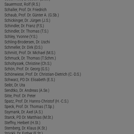
Sauermost, Rolf (R.S.)
Schaller, Prof. Dr. Friedrich
Schaub, Prof. Dr. Günter A. (G.Sb.)
Schickinger, Dr. Jürgen (J.S.)
Schindler, Dr. Franz (F.S.)
Schindler, Dr. Thomas (T.S.)
Schley, Yvonne (Y.S.)
Schling-Brodersen, Dr. Uschi
Schmeller, Dr. Dirk (D.S.)
Schmitt, Prof. Dr. Michael (M.S.)
Schmuck, Dr. Thomas (T.Schm.)
Scholtyssek, Christine (Ch.S.)
Schön, Prof. Dr. Georg (G.S.)
Schönwiese, Prof. Dr. Christian-Dietrich (C.-D.S.)
Schwarz, PD Dr. Elisabeth (E.S.)
Seibt, Dr. Uta
Sendtko, Dr. Andreas (A.Se.)
Sitte, Prof. Dr. Peter
Spatz, Prof. Dr. Hanns-Christof (H.-C.S.)
Speck, Prof. Dr. Thomas (T.Sp.)
Ssymank, Dr. Axel (A.S.)
Starck, PD Dr. Matthias (M.St.)
Steffny, Herbert (H.St.)
Sternberg, Dr. Klaus (K.St.)
Stöckli, Dr. Esther (E.St.)