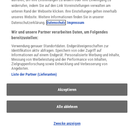
widerrufen, indem Sie auf den Link Voreinstellungen verwalten am
unteren Rand der Webseite klicken. Ihre Einstellungen gelten innerhalb
unseres Website. Weitere Informationen finden Sie in unserer
Datenschutzerklärung.
Datenschutz
Impressum
WEITERE NEUERSCHEINUNGEN
SPEKTRUM SHOP
Wir und unsere Partner verarbeiten Daten, um Folgendes
bereitzustellen:
Verwendung genauer Standortdaten. Endgeräteeigenschaften zur
Identifikation aktiv abfragen. Speichern von oder Zugriff auf
Spektrum
.de-Newsletter abonnieren
Informationen auf einem Endgerät. Personalisierte Werbung und Inhalte,
Messung von Werbeleistung und der Performance von Inhalten,
Zielgruppenforschung sowie Entwicklung und Verbesserung von
JETZT ANMELDEN!
Angeboten.
Liste der Partner (Lieferanten)
Sie können unsere Newsletter jederzeit wieder abbestellen. Infos zu unserem Umgang
mit Ihren personenbezogenen Daten finden Sie in unserer
Datenschutzerklärung
.
Akzeptieren
Alle ablehnen
SERVICES
Newsletter
Kontakt
Zwecke anzeigen
Spektrum Shop