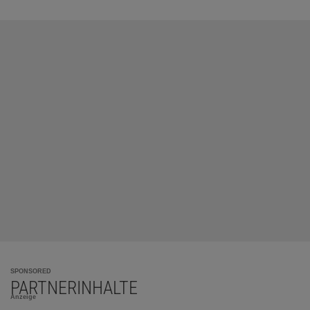
SPONSORED
PARTNERINHALTE
Anzeige