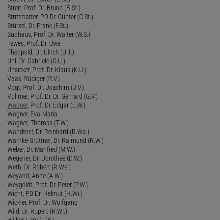
Streit, Prof. Dr. Bruno (B.St.)
Strittmatter, PD Dr. Günter (G.St.)
Stürzel, Dr. Frank (F.St.)
Sudhaus, Prof. Dr. Walter (W.S.)
Tewes, Prof. Dr. Uwe
Theopold, Dr. Ulrich (U.T.)
Uhl, Dr. Gabriele (G.U.)
Unsicker, Prof. Dr. Klaus (K.U.)
Vaas, Rüdiger (R.V.)
Vogt, Prof. Dr. Joachim (J.V.)
Vollmer, Prof. Dr. Dr. Gerhard (G.V.)
Wagner
, Prof. Dr. Edgar (E.W.)
Wagner, Eva-Maria
Wagner, Thomas (T.W.)
Wandtner, Dr. Reinhard (R.Wa.)
Warnke-Grüttner, Dr. Raimund (R.W.)
Weber, Dr. Manfred (M.W.)
Wegener, Dr. Dorothee (D.W.)
Weth, Dr. Robert (R.We.)
Weyand, Anne (A.W.)
Weygoldt, Prof. Dr. Peter (P.W.)
Wicht, PD Dr. Helmut (H.Wi.)
Wickler, Prof. Dr. Wolfgang
Wild, Dr. Rupert (R.Wi.)
Wilker, Lars (L.W.)