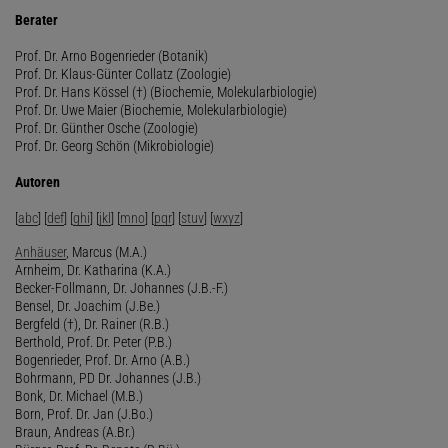
Berater
Prof. Dr. Arno Bogenrieder (Botanik)
Prof. Dr. Klaus-Günter Collatz (Zoologie)
Prof. Dr. Hans Kössel (†) (Biochemie, Molekularbiologie)
Prof. Dr. Uwe Maier (Biochemie, Molekularbiologie)
Prof. Dr. Günther Osche (Zoologie)
Prof. Dr. Georg Schön (Mikrobiologie)
Autoren
[
abc
] [
def
] [
ghi
] [
jkl
] [
mno
] [
pqr
] [
stuv
] [
wxyz
]
Anhäuser
, Marcus (M.A.)
Arnheim, Dr. Katharina (K.A.)
Becker-Follmann, Dr. Johannes (J.B.-F.)
Bensel, Dr. Joachim (J.Be.)
Bergfeld (†), Dr. Rainer (R.B.)
Berthold, Prof. Dr. Peter (P.B.)
Bogenrieder, Prof. Dr. Arno (A.B.)
Bohrmann, PD Dr. Johannes (J.B.)
Bonk, Dr. Michael (M.B.)
Born, Prof. Dr. Jan (J.Bo.)
Braun, Andreas (A.Br.)