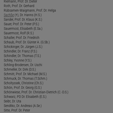
Riemann, Prof. Dr. Dieter
Roth, Prof. Dr. Gerhard
Rübsamen-Waigmann, Prof. Dr. Helga
Sachße
(†), Dr. Hanns (H.S.)
Sander, Prof. Dr. Klaus (K.S.)
Sauer, Prof. Dr. Peter (P.S.)
Sauermost, Elisabeth (E.Sa.)
Sauermost, Rolf (R.S.)
Schaller, Prof. Dr. Friedrich
Schaub, Prof. Dr. Günter A. (G.Sb.)
Schickinger, Dr. Jürgen (J.S.)
Schindler, Dr. Franz (F.S.)
Schindler, Dr. Thomas (T.S.)
Schley, Yvonne (Y.S.)
Schling-Brodersen, Dr. Uschi
Schmeller, Dr. Dirk (D.S.)
Schmitt, Prof. Dr. Michael (M.S.)
Schmuck, Dr. Thomas (T.Schm.)
Scholtyssek, Christine (Ch.S.)
Schön, Prof. Dr. Georg (G.S.)
Schönwiese, Prof. Dr. Christian-Dietrich (C.-D.S.)
Schwarz, PD Dr. Elisabeth (E.S.)
Seibt, Dr. Uta
Sendtko, Dr. Andreas (A.Se.)
Sitte, Prof. Dr. Peter