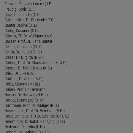
Franzen, Dr. Jens Lorenz (J.F.)
Freudig, Doris (D.F.)
Gack
, Dr. Claudia (C.G.)
Gallenmüller, Dr. Friederike (F.G.)
Ganter, Sabine (S.G.)
Gärtig, Susanne (S.Gä.)
Gärtner, PD Dr. Wolfgang (W.G.)
Gassen, Prof. Dr. Hans-Günter
Geinitz, Christian (Ch.G.)
Genth, Dr. Harald (H.G.)
Gläser, Dr. Birgitta (B.G.)
Götting, Prof. Dr. Klaus-Jürgen (K.-J.G.)
Grasser, Dr. habil. Klaus (K.G.)
Grieß, Dr. Eike (E.G.)
Grüttner, Dr. Astrid (A.G.)
Häbe, Martina (M.Hä.)
Haken, Prof. Dr. Hermann
Hanser, Dr. Hartwig (H.Ha.)
Harder, Deane Lee (D.Ha.)
Hartmann, Prof. Dr. Rüdiger (R.H.)
Hassenstein, Prof. Dr. Bernhard (B.H.)
Haug-Schnabel, PD Dr. Gabriele (G.H.-S.)
Hemminger, Dr. habil. Hansjörg (H.H.)
Herbstritt, Dr. Lydia (L.H.)
Hobom, Dr. Barbara (B.Ho.)