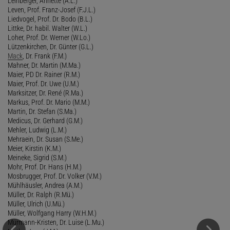
Leinberger, Annette (A.L.)
Leven, Prof. Franz-Josef (F.J.L.)
Liedvogel, Prof. Dr. Bodo (B.L.)
Littke, Dr. habil. Walter (W.L.)
Loher, Prof. Dr. Werner (W.Lo.)
Lützenkirchen, Dr. Günter (G.L.)
Mack
, Dr. Frank (F.M.)
Mahner, Dr. Martin (M.Ma.)
Maier, PD Dr. Rainer (R.M.)
Maier, Prof. Dr. Uwe (U.M.)
Marksitzer, Dr. René (R.Ma.)
Markus, Prof. Dr. Mario (M.M.)
Martin, Dr. Stefan (S.Ma.)
Medicus, Dr. Gerhard (G.M.)
Mehler, Ludwig (L.M.)
Mehraein, Dr. Susan (S.Me.)
Meier, Kirstin (K.M.)
Meineke, Sigrid (S.M.)
Mohr, Prof. Dr. Hans (H.M.)
Mosbrugger, Prof. Dr. Volker (V.M.)
Mühlhäusler, Andrea (A.M.)
Müller, Dr. Ralph (R.Mü.)
Müller, Ulrich (U.Mü.)
Müller, Wolfgang Harry (W.H.M.)
Murmann-Kristen, Dr. Luise (L.Mu.)