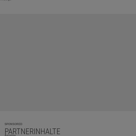
SPONSORED
PARTNERINHALTE
Anzeige