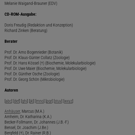
Melanie Waigand-Brauner (EDV)
CD-ROM-Ausgabe:
Doris Freudig (Redaktion und Konzeption)
Richard Zinken (Beratung)
Berater
Prof. Dr. Arno Bogenrieder (Botanik)
Prof. Dr. Klaus-Günter Collatz (Zoologie)
Prof. Dr. Hans Kössel (†) (Biochemie, Molekularbiologie)
Prof. Dr. Uwe Maier (Biochemie, Molekularbiologie)
Prof. Dr. Günther Osche (Zoologie)
Prof. Dr. Georg Schön (Mikrobiologie)
Autoren
[
abc
] [
def
] [
ghi
] [
jkl
] [
mno
] [
pqr
] [
stuv
] [
wxyz
]
Anhäuser
, Marcus (M.A.)
Arnheim, Dr. Katharina (K.A.)
Becker-Follmann, Dr. Johannes (J.B.-F.)
Bensel, Dr. Joachim (J.Be.)
Bergfeld (†), Dr. Rainer (R.B.)