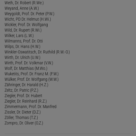
Weth, Dr. Robert (R.We.)
Weyand, Anne (A.W.)
Weygoldt, Prof. Dr. Peter (P.W.)
Wicht, PD Dr. Helmut (H.Wi.)
Wickler, Prof. Dr. Wolfgang
Wild, Dr. Rupert (R.Wi.)
Wilker, Lars (L.W.)
Wilmanns, Prof. Dr. Otti
Wilps, Dr. Hans (H.W.)
Winkler-Oswatitsch, Dr. Ruthild (R.W.-O.)
Wirth, Dr. Ulrich (U.W.)
Wirth, Prof. Dr. Volkmar (V.W.)
Wolf, Dr. Matthias (M.Wo.)
Wuketits, Prof. Dr. Franz M. (F.W.)
Wülker, Prof. Dr. Wolfgang (W.W.)
Zähringer, Dr. Harald (H.Z.)
Zeltz, Dr. Patric (P.Z.)
Ziegler, Prof. Dr. Hubert
Ziegler, Dr. Reinhard (R.Z.)
Zimmermann, Prof. Dr. Manfred
Zissler, Dr. Dieter (D.Z.)
Zöller, Thomas (T.Z.)
Zompro, Dr. Oliver (O.Z.)