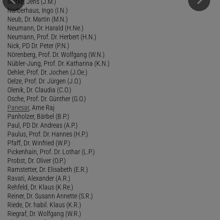
Mutke, Jens (J.M.)
Narberhaus, Ingo (I.N.)
Neub, Dr. Martin (M.N.)
Neumann, Dr. Harald (H.Ne.)
Neumann, Prof. Dr. Herbert (H.N.)
Nick, PD Dr. Peter (P.N.)
Nörenberg, Prof. Dr. Wolfgang (W.N.)
Nübler-Jung, Prof. Dr. Katharina (K.N.)
Oehler, Prof. Dr. Jochen (J.Oe.)
Oelze, Prof. Dr. Jürgen (J.O.)
Olenik, Dr. Claudia (C.O.)
Osche, Prof. Dr. Günther (G.O.)
Panesar
, Arne Raj
Panholzer, Bärbel (B.P.)
Paul, PD Dr. Andreas (A.P.)
Paulus, Prof. Dr. Hannes (H.P.)
Pfaff, Dr. Winfried (W.P.)
Pickenhain, Prof. Dr. Lothar (L.P.)
Probst, Dr. Oliver (O.P.)
Ramstetter, Dr. Elisabeth (E.R.)
Ravati, Alexander (A.R.)
Rehfeld, Dr. Klaus (K.Re.)
Reiner, Dr. Susann Annette (S.R.)
Riede, Dr. habil. Klaus (K.R.)
Riegraf, Dr. Wolfgang (W.R.)