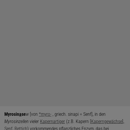
Myrosin
a
se
w
[von
*myro-
, griech. sinapi = Senf], in den
Myrosinzellen
vieler
Kapernartiger
(z.B. Kapern [
Kaperngewächse
],
Senf
,
Rettich
) vorkommendes pflanzliches Enzym, das bei