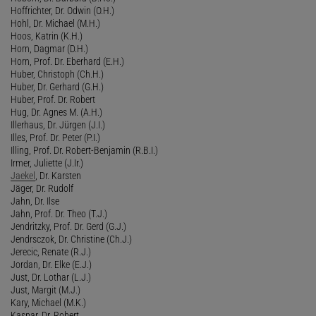
Hoffrichter, Dr. Odwin (O.H.)
Hohl, Dr. Michael (M.H.)
Hoos, Katrin (K.H.)
Horn, Dagmar (D.H.)
Horn, Prof. Dr. Eberhard (E.H.)
Huber, Christoph (Ch.H.)
Huber, Dr. Gerhard (G.H.)
Huber, Prof. Dr. Robert
Hug, Dr. Agnes M. (A.H.)
Illerhaus, Dr. Jürgen (J.I.)
Illes, Prof. Dr. Peter (P.I.)
Illing, Prof. Dr. Robert-Benjamin (R.B.I.)
Irmer, Juliette (J.Ir.)
Jaekel
, Dr. Karsten
Jäger, Dr. Rudolf
Jahn, Dr. Ilse
Jahn, Prof. Dr. Theo (T.J.)
Jendritzky, Prof. Dr. Gerd (G.J.)
Jendrsczok, Dr. Christine (Ch.J.)
Jerecic, Renate (R.J.)
Jordan, Dr. Elke (E.J.)
Just, Dr. Lothar (L.J.)
Just, Margit (M.J.)
Kary, Michael (M.K.)
Kaspar, Dr. Robert