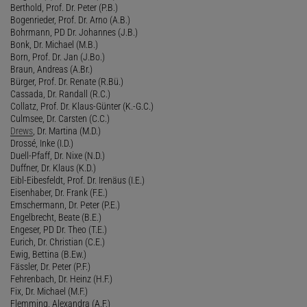
Berthold, Prof. Dr. Peter (P.B.)
Bogenrieder, Prof. Dr. Arno (A.B.)
Bohrmann, PD Dr. Johannes (J.B.)
Bonk, Dr. Michael (M.B.)
Born, Prof. Dr. Jan (J.Bo.)
Braun, Andreas (A.Br.)
Bürger, Prof. Dr. Renate (R.Bü.)
Cassada, Dr. Randall (R.C.)
Collatz, Prof. Dr. Klaus-Günter (K.-G.C.)
Culmsee, Dr. Carsten (C.C.)
Drews
, Dr. Martina (M.D.)
Drossé, Inke (I.D.)
Duell-Pfaff, Dr. Nixe (N.D.)
Duffner, Dr. Klaus (K.D.)
Eibl-Eibesfeldt, Prof. Dr. Irenäus (I.E.)
Eisenhaber, Dr. Frank (F.E.)
Emschermann, Dr. Peter (P.E.)
Engelbrecht, Beate (B.E.)
Engeser, PD Dr. Theo (T.E.)
Eurich, Dr. Christian (C.E.)
Ewig, Bettina (B.Ew.)
Fässler, Dr. Peter (P.F.)
Fehrenbach, Dr. Heinz (H.F.)
Fix, Dr. Michael (M.F.)
Flemming, Alexandra (A.F.)