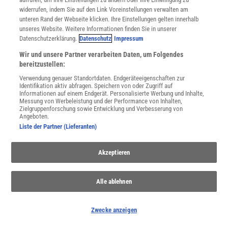
widerrufen, indem Sie auf den Link Voreinstellungen verwalten am
unteren Rand der Webseite klicken. Ihre Einstellungen gelten innerhalb
unseres Website. Weitere Informationen finden Sie in unserer
Datenschutzerklärung.
Datenschutz
Impressum
Wir und unsere Partner verarbeiten Daten, um Folgendes
WEITERE NEUERSCHEINUNGEN
SPEKTRUM SHOP
bereitzustellen:
Verwendung genauer Standortdaten. Endgeräteeigenschaften zur
Identifikation aktiv abfragen. Speichern von oder Zugriff auf
Informationen auf einem Endgerät. Personalisierte Werbung und Inhalte,
Messung von Werbeleistung und der Performance von Inhalten,
Spektrum
.de-Newsletter abonnieren
Zielgruppenforschung sowie Entwicklung und Verbesserung von
Angeboten.
JETZT ANMELDEN!
Liste der Partner (Lieferanten)
Sie können unsere Newsletter jederzeit wieder abbestellen. Infos zu unserem Umgang
Akzeptieren
mit Ihren personenbezogenen Daten finden Sie in unserer
Datenschutzerklärung
.
Alle ablehnen
SERVICES
Newsletter
Zwecke anzeigen
Kontakt
Spektrum Shop