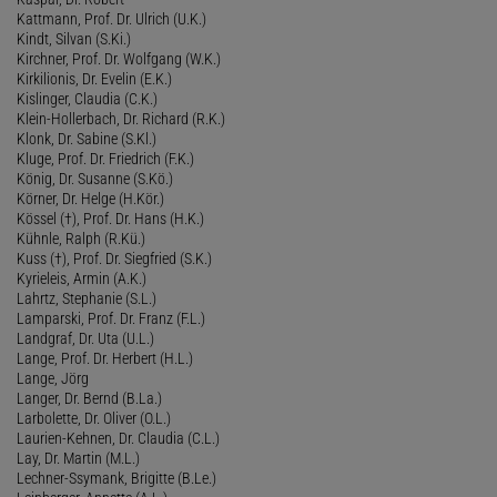
Kattmann, Prof. Dr. Ulrich (U.K.)
Kindt, Silvan (S.Ki.)
Kirchner, Prof. Dr. Wolfgang (W.K.)
Kirkilionis, Dr. Evelin (E.K.)
Kislinger, Claudia (C.K.)
Klein-Hollerbach, Dr. Richard (R.K.)
Klonk, Dr. Sabine (S.Kl.)
Kluge, Prof. Dr. Friedrich (F.K.)
König, Dr. Susanne (S.Kö.)
Körner, Dr. Helge (H.Kör.)
Kössel (†), Prof. Dr. Hans (H.K.)
Kühnle, Ralph (R.Kü.)
Kuss (†), Prof. Dr. Siegfried (S.K.)
Kyrieleis, Armin (A.K.)
Lahrtz, Stephanie (S.L.)
Lamparski, Prof. Dr. Franz (F.L.)
Landgraf, Dr. Uta (U.L.)
Lange, Prof. Dr. Herbert (H.L.)
Lange, Jörg
Langer, Dr. Bernd (B.La.)
Larbolette, Dr. Oliver (O.L.)
Laurien-Kehnen, Dr. Claudia (C.L.)
Lay, Dr. Martin (M.L.)
Lechner-Ssymank, Brigitte (B.Le.)