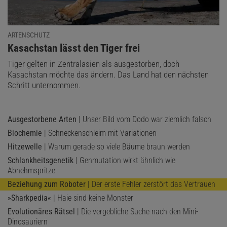
ARTENSCHUTZ
:
Kasachstan lässt den Tiger frei
Tiger gelten in Zentralasien als ausgestorben, doch
Kasachstan möchte das ändern. Das Land hat den nächsten
Schritt unternommen.
Ausgestorbene Arten
| Unser Bild vom Dodo war ziemlich falsch
Biochemie
| Schneckenschleim mit Variationen
Hitzewelle
| Warum gerade so viele Bäume braun werden
Schlankheitsgenetik
| Genmutation wirkt ähnlich wie
Abnehmspritze
Beziehung zum Roboter
| Der erste Fehler zerstört das Vertrauen
»Sharkpedia«
| Haie sind keine Monster
Evolutionäres Rätsel
| Die vergebliche Suche nach den Mini-
Dinosauriern