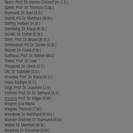
Spatz, Prof. Dr. Hanns-Christof (H.-C.S.)
Speck, Prof. Dr. Thomas (T.Sp.)
Ssymank, Dr. Axel (A.S.)
Starck, PD Dr. Matthias (M.St.)
Steffny, Herbert (H.St.)
Sternberg, Dr. Klaus (K.St.)
Stöckli, Dr. Esther (E.St.)
Streit, Prof. Dr. Bruno (B.St.)
Strittmatter, PD Dr. Günter (G.St.)
Stürzel, Dr. Frank (F.St.)
Sudhaus, Prof. Dr. Walter (W.S.)
Tewes, Prof. Dr. Uwe
Theopold, Dr. Ulrich (U.T.)
Uhl, Dr. Gabriele (G.U.)
Unsicker, Prof. Dr. Klaus (K.U.)
Vaas, Rüdiger (R.V.)
Vogt, Prof. Dr. Joachim (J.V.)
Vollmer, Prof. Dr. Dr. Gerhard (G.V.)
Wagner
, Prof. Dr. Edgar (E.W.)
Wagner, Eva-Maria
Wagner, Thomas (T.W.)
Wandtner, Dr. Reinhard (R.Wa.)
Warnke-Grüttner, Dr. Raimund (R.W.)
Weber, Dr. Manfred (M.W.)
Wegener, Dr. Dorothee (D.W.)