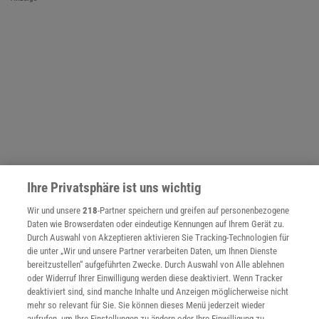
Ihre Privatsphäre ist uns wichtig
Wir und unsere
218
-Partner speichern und greifen auf personenbezogene
Daten wie Browserdaten oder eindeutige Kennungen auf Ihrem Gerät zu.
NACH OBEN
Durch Auswahl von Akzeptieren aktivieren Sie Tracking-Technologien für
die unter „Wir und unsere Partner verarbeiten Daten, um Ihnen Dienste
bereitzustellen“ aufgeführten Zwecke. Durch Auswahl von Alle ablehnen
oder Widerruf Ihrer Einwilligung werden diese deaktiviert. Wenn Tracker
Für Sie im Spektrum-Shop und am Kiosk:
deaktiviert sind, sind manche Inhalte und Anzeigen möglicherweise nicht
mehr so relevant für Sie. Sie können dieses Menü jederzeit wieder
aufrufen, um Ihre Einstellungen zu ändern oder Ihre Einwilligung zu