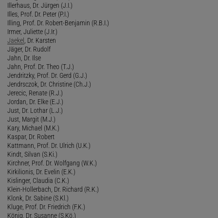
Illerhaus, Dr. Jürgen (J.I.)
Illes, Prof. Dr. Peter (P.I.)
Illing, Prof. Dr. Robert-Benjamin (R.B.I.)
Irmer, Juliette (J.Ir.)
Jaekel
, Dr. Karsten
Jäger, Dr. Rudolf
Jahn, Dr. Ilse
Jahn, Prof. Dr. Theo (T.J.)
Jendritzky, Prof. Dr. Gerd (G.J.)
Jendrsczok, Dr. Christine (Ch.J.)
Jerecic, Renate (R.J.)
Jordan, Dr. Elke (E.J.)
Just, Dr. Lothar (L.J.)
Just, Margit (M.J.)
Kary, Michael (M.K.)
Kaspar, Dr. Robert
Kattmann, Prof. Dr. Ulrich (U.K.)
Kindt, Silvan (S.Ki.)
Kirchner, Prof. Dr. Wolfgang (W.K.)
Kirkilionis, Dr. Evelin (E.K.)
Kislinger, Claudia (C.K.)
Klein-Hollerbach, Dr. Richard (R.K.)
Klonk, Dr. Sabine (S.Kl.)
Kluge, Prof. Dr. Friedrich (F.K.)
König, Dr. Susanne (S.Kö.)