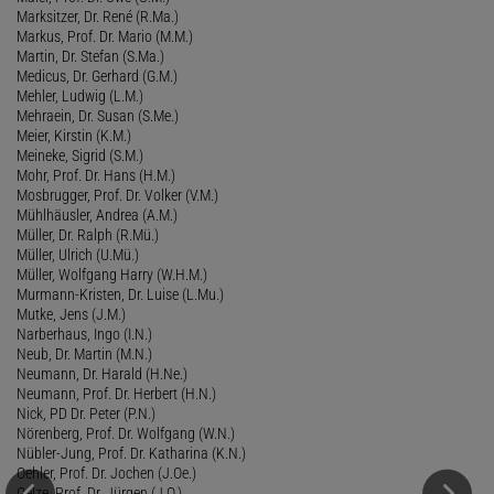
Marksitzer, Dr. René (R.Ma.)
Markus, Prof. Dr. Mario (M.M.)
Martin, Dr. Stefan (S.Ma.)
Medicus, Dr. Gerhard (G.M.)
Mehler, Ludwig (L.M.)
Mehraein, Dr. Susan (S.Me.)
Meier, Kirstin (K.M.)
Meineke, Sigrid (S.M.)
Mohr, Prof. Dr. Hans (H.M.)
Mosbrugger, Prof. Dr. Volker (V.M.)
Mühlhäusler, Andrea (A.M.)
Müller, Dr. Ralph (R.Mü.)
Müller, Ulrich (U.Mü.)
Müller, Wolfgang Harry (W.H.M.)
Murmann-Kristen, Dr. Luise (L.Mu.)
Mutke, Jens (J.M.)
Narberhaus, Ingo (I.N.)
Neub, Dr. Martin (M.N.)
Neumann, Dr. Harald (H.Ne.)
Neumann, Prof. Dr. Herbert (H.N.)
Nick, PD Dr. Peter (P.N.)
Nörenberg, Prof. Dr. Wolfgang (W.N.)
Nübler-Jung, Prof. Dr. Katharina (K.N.)
Oehler, Prof. Dr. Jochen (J.Oe.)
Oelze, Prof. Dr. Jürgen (J.O.)