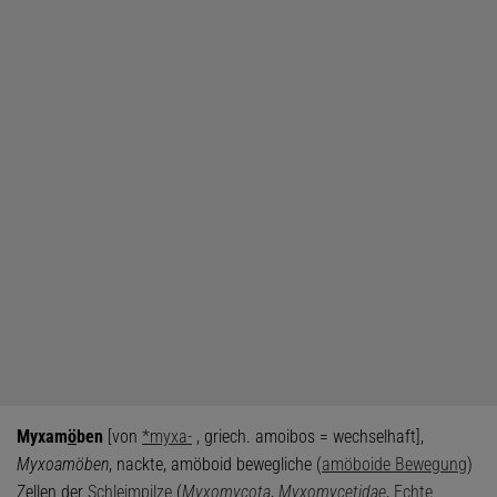
Myxam
ö
ben
[von
*myxa-
, griech. amoibos = wechselhaft],
Myxoamöben
, nackte, amöboid bewegliche (
amöboide Bewegung
)
Zellen der
Schleimpilze
(
Myxomycota
,
Myxomycetidae
,
Echte