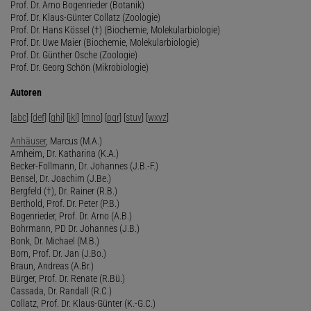
Prof. Dr. Arno Bogenrieder (Botanik)
Prof. Dr. Klaus-Günter Collatz (Zoologie)
Prof. Dr. Hans Kössel (†) (Biochemie, Molekularbiologie)
Prof. Dr. Uwe Maier (Biochemie, Molekularbiologie)
Prof. Dr. Günther Osche (Zoologie)
Prof. Dr. Georg Schön (Mikrobiologie)
Autoren
[
abc
] [
def
] [
ghi
] [
jkl
] [
mno
] [
pqr
] [
stuv
] [
wxyz
]
Anhäuser
, Marcus (M.A.)
Arnheim, Dr. Katharina (K.A.)
Becker-Follmann, Dr. Johannes (J.B.-F.)
Bensel, Dr. Joachim (J.Be.)
Bergfeld (†), Dr. Rainer (R.B.)
Berthold, Prof. Dr. Peter (P.B.)
Bogenrieder, Prof. Dr. Arno (A.B.)
Bohrmann, PD Dr. Johannes (J.B.)
Bonk, Dr. Michael (M.B.)
Born, Prof. Dr. Jan (J.Bo.)
Braun, Andreas (A.Br.)
Bürger, Prof. Dr. Renate (R.Bü.)
Cassada, Dr. Randall (R.C.)
Collatz, Prof. Dr. Klaus-Günter (K.-G.C.)