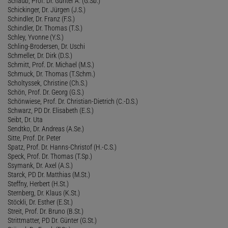
Schaub, Prof. Dr. Günter A. (G.Sb.)
Schickinger, Dr. Jürgen (J.S.)
Schindler, Dr. Franz (F.S.)
Schindler, Dr. Thomas (T.S.)
Schley, Yvonne (Y.S.)
Schling-Brodersen, Dr. Uschi
Schmeller, Dr. Dirk (D.S.)
Schmitt, Prof. Dr. Michael (M.S.)
Schmuck, Dr. Thomas (T.Schm.)
Scholtyssek, Christine (Ch.S.)
Schön, Prof. Dr. Georg (G.S.)
Schönwiese, Prof. Dr. Christian-Dietrich (C.-D.S.)
Schwarz, PD Dr. Elisabeth (E.S.)
Seibt, Dr. Uta
Sendtko, Dr. Andreas (A.Se.)
Sitte, Prof. Dr. Peter
Spatz, Prof. Dr. Hanns-Christof (H.-C.S.)
Speck, Prof. Dr. Thomas (T.Sp.)
Ssymank, Dr. Axel (A.S.)
Starck, PD Dr. Matthias (M.St.)
Steffny, Herbert (H.St.)
Sternberg, Dr. Klaus (K.St.)
Stöckli, Dr. Esther (E.St.)
Streit, Prof. Dr. Bruno (B.St.)
Strittmatter, PD Dr. Günter (G.St.)