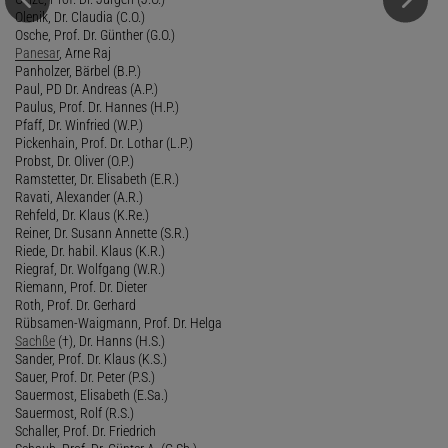
Olenik, Dr. Claudia (C.O.)
Osche, Prof. Dr. Günther (G.O.)
Panesar
, Arne Raj
Panholzer, Bärbel (B.P.)
Paul, PD Dr. Andreas (A.P.)
Paulus, Prof. Dr. Hannes (H.P.)
Pfaff, Dr. Winfried (W.P.)
Pickenhain, Prof. Dr. Lothar (L.P.)
Probst, Dr. Oliver (O.P.)
Ramstetter, Dr. Elisabeth (E.R.)
Ravati, Alexander (A.R.)
Rehfeld, Dr. Klaus (K.Re.)
Reiner, Dr. Susann Annette (S.R.)
Riede, Dr. habil. Klaus (K.R.)
Riegraf, Dr. Wolfgang (W.R.)
Riemann, Prof. Dr. Dieter
Roth, Prof. Dr. Gerhard
Rübsamen-Waigmann, Prof. Dr. Helga
Sachße
(†), Dr. Hanns (H.S.)
Sander, Prof. Dr. Klaus (K.S.)
Sauer, Prof. Dr. Peter (P.S.)
Sauermost, Elisabeth (E.Sa.)
Sauermost, Rolf (R.S.)
Schaller, Prof. Dr. Friedrich