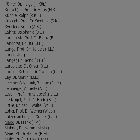
Körner, Dr. Helge (H.Kör.)
Kössel (†), Prof. Dr. Hans (H.K.)
Kühnle, Ralph (R.Kü.)
Kuss (†), Prof. Dr. Siegfried (S.K.)
Kyrieleis, Armin (A.K.)
Lahrtz, Stephanie (S.L.)
Lamparski, Prof. Dr. Franz (F.L.)
Landgraf, Dr. Uta (U.L.)
Lange, Prof. Dr. Herbert (H.L.)
Lange, Jörg
Langer, Dr. Bernd (B.La.)
Larbolette, Dr. Oliver (O.L.)
Laurien-Kehnen, Dr. Claudia (C.L.)
Lay, Dr. Martin (M.L.)
Lechner-Ssymank, Brigitte (B.Le.)
Leinberger, Annette (A.L.)
Leven, Prof. Franz-Josef (F.J.L.)
Liedvogel, Prof. Dr. Bodo (B.L.)
Littke, Dr. habil. Walter (W.L.)
Loher, Prof. Dr. Werner (W.Lo.)
Lützenkirchen, Dr. Günter (G.L.)
Mack
, Dr. Frank (F.M.)
Mahner, Dr. Martin (M.Ma.)
Maier, PD Dr. Rainer (R.M.)
Maier, Prof. Dr. Uwe (U.M.)