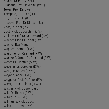
Stürzel, Dr. Frank (F.St.)
Sudhaus, Prof. Dr. Walter (W.S.)
Tewes, Prof. Dr. Uwe
Theopold, Dr. Ulrich (U.T.)
Uhl, Dr. Gabriele (G.U.)
Unsicker, Prof. Dr. Klaus (K.U.)
Vaas, Rüdiger (R.V.)
Vogt, Prof. Dr. Joachim (J.V.)
Vollmer, Prof. Dr. Dr. Gerhard (G.V.)
Wagner
, Prof. Dr. Edgar (E.W.)
Wagner, Eva-Maria
Wagner, Thomas (T.W.)
Wandtner, Dr. Reinhard (R.Wa.)
Warnke-Grüttner, Dr. Raimund (R.W.)
Weber, Dr. Manfred (M.W.)
Wegener, Dr. Dorothee (D.W.)
Weth, Dr. Robert (R.We.)
Weyand, Anne (A.W.)
Weygoldt, Prof. Dr. Peter (P.W.)
Wicht, PD Dr. Helmut (H.Wi.)
Wickler, Prof. Dr. Wolfgang
Wild, Dr. Rupert (R.Wi.)
Wilker, Lars (L.W.)
Wilmanns, Prof. Dr. Otti
Wilps, Dr. Hans (H.W.)