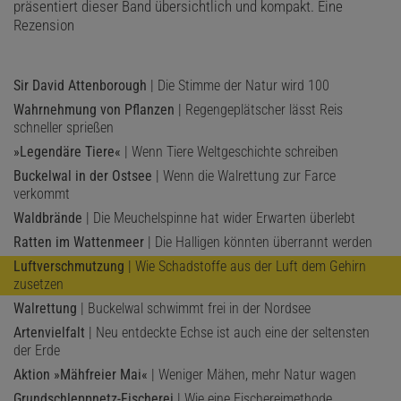
präsentiert dieser Band übersichtlich und kompakt. Eine
Rezension
Sir David Attenborough
| Die Stimme der Natur wird 100
Wahrnehmung von Pflanzen
| Regengeplätscher lässt Reis
schneller sprießen
»Legendäre Tiere«
| Wenn Tiere Weltgeschichte schreiben
Buckelwal in der Ostsee
| Wenn die Walrettung zur Farce
verkommt
Waldbrände
| Die Meuchelspinne hat wider Erwarten überlebt
Ratten im Wattenmeer
| Die Halligen könnten überrannt werden
Luftverschmutzung
| Wie Schadstoffe aus der Luft dem Gehirn
zusetzen
Walrettung
| Buckelwal schwimmt frei in der Nordsee
Artenvielfalt
| Neu entdeckte Echse ist auch eine der seltensten
der Erde
Aktion »Mähfreier Mai«
| Weniger Mähen, mehr Natur wagen
Grundschleppnetz-Fischerei
| Wie eine Fischereimethode