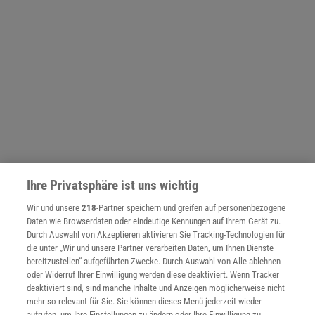
Ihre Privatsphäre ist uns wichtig
NACH OBEN
Wir und unsere
218
-Partner speichern und greifen auf personenbezogene
Daten wie Browserdaten oder eindeutige Kennungen auf Ihrem Gerät zu.
Durch Auswahl von Akzeptieren aktivieren Sie Tracking-Technologien für
die unter „Wir und unsere Partner verarbeiten Daten, um Ihnen Dienste
Für Sie im Spektrum-Shop und am Kiosk:
bereitzustellen“ aufgeführten Zwecke. Durch Auswahl von Alle ablehnen
oder Widerruf Ihrer Einwilligung werden diese deaktiviert. Wenn Tracker
deaktiviert sind, sind manche Inhalte und Anzeigen möglicherweise nicht
mehr so relevant für Sie. Sie können dieses Menü jederzeit wieder
aufrufen, um Ihre Einstellungen zu ändern oder Ihre Einwilligung zu