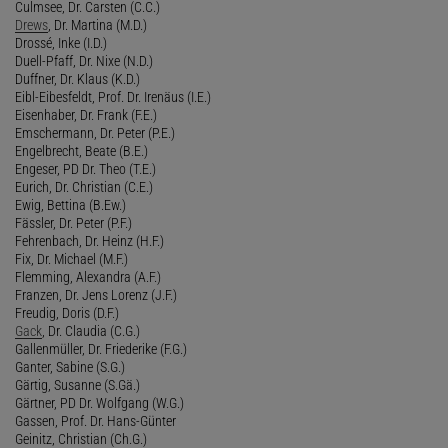
Culmsee, Dr. Carsten (C.C.)
Drews
, Dr. Martina (M.D.)
Drossé, Inke (I.D.)
Duell-Pfaff, Dr. Nixe (N.D.)
Duffner, Dr. Klaus (K.D.)
Eibl-Eibesfeldt, Prof. Dr. Irenäus (I.E.)
Eisenhaber, Dr. Frank (F.E.)
Emschermann, Dr. Peter (P.E.)
Engelbrecht, Beate (B.E.)
Engeser, PD Dr. Theo (T.E.)
Eurich, Dr. Christian (C.E.)
Ewig, Bettina (B.Ew.)
Fässler, Dr. Peter (P.F.)
Fehrenbach, Dr. Heinz (H.F.)
Fix, Dr. Michael (M.F.)
Flemming, Alexandra (A.F.)
Franzen, Dr. Jens Lorenz (J.F.)
Freudig, Doris (D.F.)
Gack
, Dr. Claudia (C.G.)
Gallenmüller, Dr. Friederike (F.G.)
Ganter, Sabine (S.G.)
Gärtig, Susanne (S.Gä.)
Gärtner, PD Dr. Wolfgang (W.G.)
Gassen, Prof. Dr. Hans-Günter
Geinitz, Christian (Ch.G.)