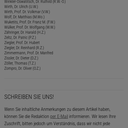
Winkler-Oswatitsch, Dr. Ruthild (R.W.-O.)
Wirth, Dr. Ulrich (U.W.)
Wirth, Prof. Dr. Volkmar (V.W.)
Wolf, Dr. Matthias (M.Wo.)
Wuketits, Prof. Dr. Franz M. (F.W.)
Wülker, Prof. Dr. Wolfgang (W.W.)
Zähringer, Dr. Harald (H.Z.)
Zeltz, Dr. Patric (P.Z.)
Ziegler, Prof. Dr. Hubert
Ziegler, Dr. Reinhard (R.Z.)
Zimmermann, Prof. Dr. Manfred
Zissler, Dr. Dieter (D.Z.)
Zöller, Thomas (T.Z.)
Zompro, Dr. Oliver (O.Z.)
SCHREIBEN SIE UNS!
Wenn Sie inhaltliche Anmerkungen zu diesem Artikel haben,
können Sie die Redaktion
per E-Mail
informieren. Wir lesen Ihre
Zuschrift, bitten jedoch um Verständnis, dass wir nicht jede