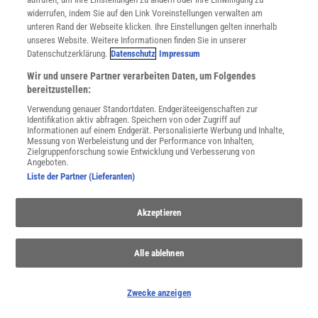
widerrufen, indem Sie auf den Link Voreinstellungen verwalten am
unteren Rand der Webseite klicken. Ihre Einstellungen gelten innerhalb
unseres Website. Weitere Informationen finden Sie in unserer
Datenschutzerklärung.
Datenschutz
Impressum
WEITERE NEUERSCHEINUNGEN
SPEKTRUM SHOP
Wir und unsere Partner verarbeiten Daten, um Folgendes
bereitzustellen:
Verwendung genauer Standortdaten. Endgeräteeigenschaften zur
Spektrum
.de-Newsletter abonnieren
Identifikation aktiv abfragen. Speichern von oder Zugriff auf
Informationen auf einem Endgerät. Personalisierte Werbung und Inhalte,
Messung von Werbeleistung und der Performance von Inhalten,
JETZT ANMELDEN!
Zielgruppenforschung sowie Entwicklung und Verbesserung von
Angeboten.
Sie können unsere Newsletter jederzeit wieder abbestellen. Infos zu unserem Umgang
Liste der Partner (Lieferanten)
mit Ihren personenbezogenen Daten finden Sie in unserer
Datenschutzerklärung
.
Akzeptieren
SERVICES
Alle ablehnen
Newsletter
Kontakt
Spektrum Shop
Zwecke anzeigen
Im Handel kaufen
Presse