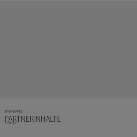
SPONSORED
PARTNERINHALTE
Anzeige