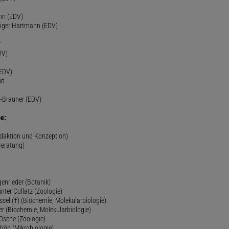
nn (EDV)
diger Hartmann (EDV)
r
DV)
(EDV)
id
-Brauner (EDV)
e:
edaktion und Konzeption)
Beratung)
genrieder (Botanik)
ünter Collatz (Zoologie)
ssel (†) (Biochemie, Molekularbiologie)
er (Biochemie, Molekularbiologie)
 Osche (Zoologie)
chön (Mikrobiologie)