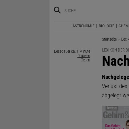
ASTRONOMIE
BIOLOGIE
CHEM
Startseite
Lexi
LEXIKON DER B
Lesedauer ca. 1 Minute
:
Nach
Drucken
Teilen
Nachgeleg
Verlust des
abgelegt we