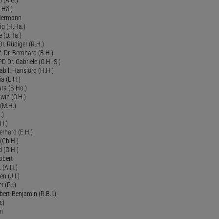
.Hä.)
 Hermann
ig (H.Ha.)
 (D.Ha.)
r. Rüdiger (R.H.)
. Dr. Bernhard (B.H.)
 Dr. Gabriele (G.H.-S.)
bil. Hansjörg (H.H.)
ia (L.H.)
ra (B.Ho.)
dwin (O.H.)
 (M.H.)
.)
H.)
erhard (E.H.)
(Ch.H.)
d (G.H.)
obert
 (A.H.)
en (J.I.)
r (P.I.)
Robert-Benjamin (R.B.I.)
.)
en