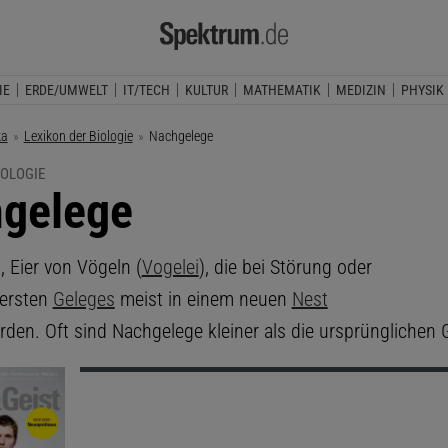
IE
ERDE/UMWELT
IT/TECH
KULTUR
MATHEMATIK
MEDIZIN
PHYSIK
ka
Lexikon der Biologie
Aktuelle Seite:
Nachgelege
IOLOGIE
gelege
e
, Eier von Vögeln (
Vogelei
), die bei Störung oder
 ersten
Geleges
meist in einem neuen
Nest
rden. Oft sind Nachgelege kleiner als die ursprünglichen 