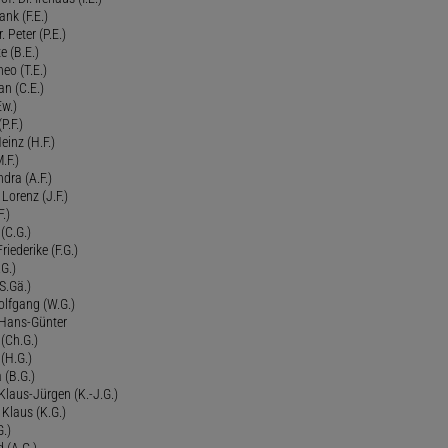
ank (F.E.)
Peter (P.E.)
e (B.E.)
eo (T.E.)
an (C.E.)
Ew.)
P.F.)
einz (H.F.)
.F.)
dra (A.F.)
Lorenz (J.F.)
.)
 (C.G.)
riederike (F.G.)
G.)
S.Gä.)
olfgang (W.G.)
. Hans-Günter
 (Ch.G.)
 (H.G.)
a (B.G.)
 Klaus-Jürgen (K.-J.G.)
. Klaus (K.G.)
G.)
d (A.G.)