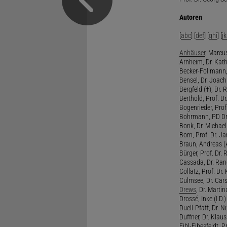
Autoren
[
abc
] [
def
] [
ghi
] [
jk
Anhäuser
, Marcus
Arnheim, Dr. Kath
Becker-Follmann, 
Bensel, Dr. Joach
Bergfeld (†), Dr. 
Berthold, Prof. Dr.
Bogenrieder, Prof.
Bohrmann, PD Dr.
Bonk, Dr. Michael
Born, Prof. Dr. Ja
Braun, Andreas (A
Bürger, Prof. Dr. 
Cassada, Dr. Rand
Collatz, Prof. Dr.
Culmsee, Dr. Cars
Drews
, Dr. Martin
Drossé, Inke (I.D.)
Duell-Pfaff, Dr. Ni
Duffner, Dr. Klaus
Eibl-Eibesfeldt, Pr