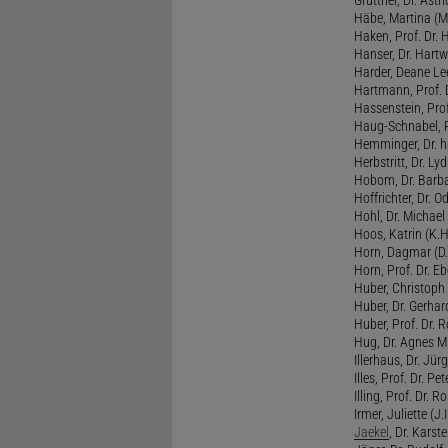
Häbe, Martina (M
Haken, Prof. Dr.
Hanser, Dr. Hartw
Harder, Deane Lee
Hartmann, Prof. D
Hassenstein, Prof
Haug-Schnabel, PD
Hemminger, Dr. ha
Herbstritt, Dr. Lyd
Hobom, Dr. Barba
Hoffrichter, Dr. O
Hohl, Dr. Michael
Hoos, Katrin (K.H
Horn, Dagmar (D.
Horn, Prof. Dr. Eb
Huber, Christoph 
Huber, Dr. Gerhar
Huber, Prof. Dr. R
Hug, Dr. Agnes M.
Illerhaus, Dr. Jürg
Illes, Prof. Dr. Pete
Illing, Prof. Dr. 
Irmer, Juliette (J.Ir
Jaekel
, Dr. Karst