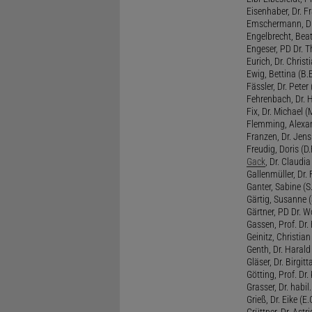
Eisenhaber, Dr. Fr
Emschermann, Dr. 
Engelbrecht, Beat
Engeser, PD Dr. Th
Eurich, Dr. Christi
Ewig, Bettina (B.
Fässler, Dr. Peter (
Fehrenbach, Dr. H
Fix, Dr. Michael (M
Flemming, Alexan
Franzen, Dr. Jens 
Freudig, Doris (D.F
Gack
, Dr. Claudia
Gallenmüller, Dr. F
Ganter, Sabine (S.
Gärtig, Susanne (
Gärtner, PD Dr. W
Gassen, Prof. Dr
Geinitz, Christian
Genth, Dr. Harald
Gläser, Dr. Birgitt
Götting, Prof. Dr.
Grasser, Dr. habil
Grieß, Dr. Eike (E.
Grüttner, Dr. Astri