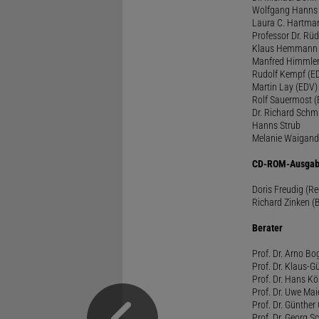
Wolfgang Hanns
Laura C. Hartma
Professor Dr. Rü
Klaus Hemmann
Manfred Himmle
Rudolf Kempf (E
Martin Lay (EDV)
Rolf Sauermost 
Dr. Richard Schm
Hanns Strub
Melanie Waigand
CD-ROM-Ausgab
Doris Freudig (R
Richard Zinken (
Berater
Prof. Dr. Arno Bo
Prof. Dr. Klaus-G
Prof. Dr. Hans Kö
Prof. Dr. Uwe Mai
Prof. Dr. Günther
Prof. Dr. Georg S