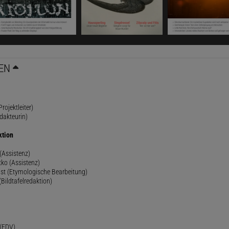
EN
rojektleiter)
dakteurin)
ktion
(Assistenz)
ko (Assistenz)
st (Etymologische Bearbeitung)
(Bildtafelredaktion)
h
 (EDV)