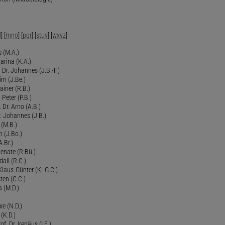
l
] [
mno
] [
pqr
] [
stuv
] [
wxyz
]
 (M.A.)
arina (K.A.)
Dr. Johannes (J.B.-F.)
im (J.Be.)
Rainer (R.B.)
 Peter (P.B.)
 Dr. Arno (A.B.)
 Johannes (J.B.)
 (M.B.)
n (J.Bo.)
.Br.)
Renate (R.Bü.)
all (R.C.)
 Klaus-Günter (K.-G.C.)
ten (C.C.)
a (M.D.)
xe (N.D.)
 (K.D.)
of. Dr. Irenäus (I.E.)