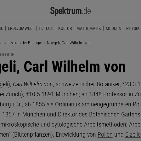
IE
ERDE/UMWELT
IT/TECH
KULTUR
MATHEMATIK
MEDIZIN
PHYSIK
ka
Lexikon der Biologie
Aktuelle Seite:
Naegeli, Carl Wilhelm von
IOLOGIE
eli, Carl Wilhelm von
eli),
Carl Wilhelm
von, schweizerischer Botaniker, *23.3.
bei Zürich), †10.5.1891 München; ab 1848 Professor in Zü
iburg i.Br., ab 1855 als Ordinarius am neugegründeten Po
ab 1857 in München und Direktor des Botanischen Gartens
 mikroskopische und cytologische Arbeitsmethoden; Arbe
en“ (Blütenpflanzen), Entwicklung von
Pollen
und
Eizelle