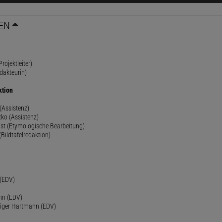
EN
rojektleiter)
dakteurin)
ktion
(Assistenz)
ko (Assistenz)
st (Etymologische Bearbeitung)
(Bildtafelredaktion)
h
 (EDV)
nn (EDV)
diger Hartmann (EDV)