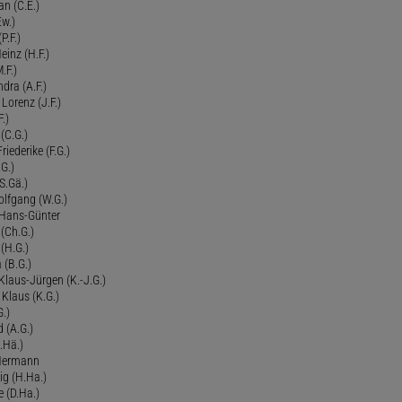
an (C.E.)
Ew.)
P.F.)
einz (H.F.)
.F.)
dra (A.F.)
Lorenz (J.F.)
.)
 (C.G.)
riederike (F.G.)
G.)
S.Gä.)
olfgang (W.G.)
. Hans-Günter
 (Ch.G.)
 (H.G.)
a (B.G.)
 Klaus-Jürgen (K.-J.G.)
. Klaus (K.G.)
G.)
d (A.G.)
.Hä.)
 Hermann
ig (H.Ha.)
 (D.Ha.)