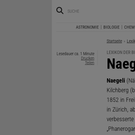
ASTRONOMIE
BIOLOGIE
CHEM
Startseite
Lexi
LEXIKON DER B
Lesedauer ca. 1 Minute
:
Naeg
Drucken
Teilen
Naegeli
(Näg
Kilchberg (
1852 in Fre
in Zürich, 
verbesserte
„Phanerogam