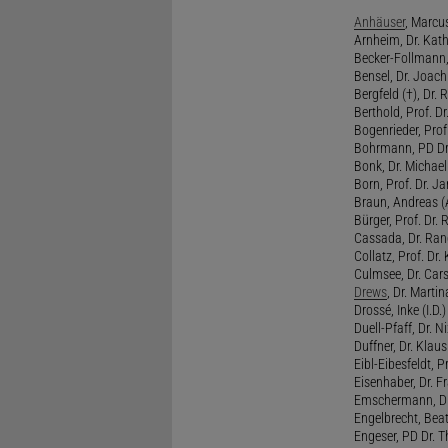
Anhäuser
, Marcus
Arnheim, Dr. Kath
Becker-Follmann, 
Bensel, Dr. Joach
Bergfeld (†), Dr. 
Berthold, Prof. Dr.
Bogenrieder, Prof.
Bohrmann, PD Dr.
Bonk, Dr. Michael
Born, Prof. Dr. Ja
Braun, Andreas (A
Bürger, Prof. Dr. 
Cassada, Dr. Rand
Collatz, Prof. Dr.
Culmsee, Dr. Cars
Drews
, Dr. Martin
Drossé, Inke (I.D.)
Duell-Pfaff, Dr. Ni
Duffner, Dr. Klaus
Eibl-Eibesfeldt, Pr
Eisenhaber, Dr. Fr
Emschermann, Dr. 
Engelbrecht, Beat
Engeser, PD Dr. Th