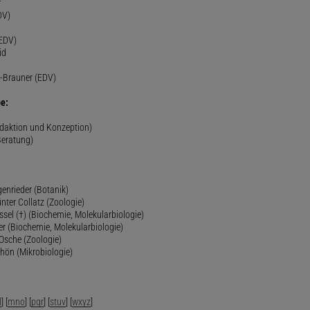
r
DV)
(EDV)
id
-Brauner (EDV)
e:
edaktion und Konzeption)
Beratung)
genrieder (Botanik)
ünter Collatz (Zoologie)
ssel (†) (Biochemie, Molekularbiologie)
er (Biochemie, Molekularbiologie)
 Osche (Zoologie)
chön (Mikrobiologie)
l
] [
mno
] [
pqr
] [
stuv
] [
wxyz
]