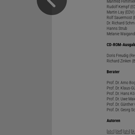
Manfred Himmle
Rudolf Kempf (E
Martin Lay (EDV)
Rolf Sauermost 
Dr. Richard Schm
Hanns Strub
Melanie Waigand
CD-ROM-Ausgab
Doris Freudig (R
Richard Zinken (
Berater
Prof. Dr. Arno Bo
Prof. Dr. Klaus-G
Prof. Dr. Hans Kö
Prof. Dr. Uwe Mai
Prof. Dr. Günther
Prof. Dr. Georg S
Autoren
[
abc
] [
def
] [
ghi
] [
jk