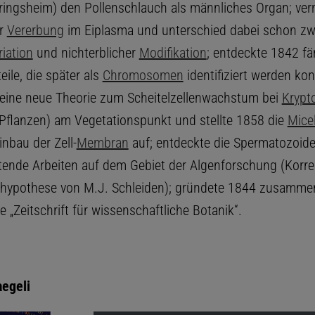
ringsheim) den Pollenschlauch als männliches Organ; ver
er
Vererbung
im Eiplasma und unterschied dabei schon z
riation
und nichterblicher
Modifikation
; entdeckte 1842 fä
eile, die später als
Chromosomen
identifiziert werden kon
 eine neue Theorie zum Scheitelzellenwachstum bei
Krypt
 Pflanzen) am Vegetationspunkt und stellte 1858 die
Micel
nbau der Zell-
Membran
auf; entdeckte die Spermatozoid
ende Arbeiten auf dem Gebiet der Algenforschung (Korre
shypothese von M.J. Schleiden); gründete 1844 zusamme
e „Zeitschrift für wissenschaftliche Botanik“.
egeli