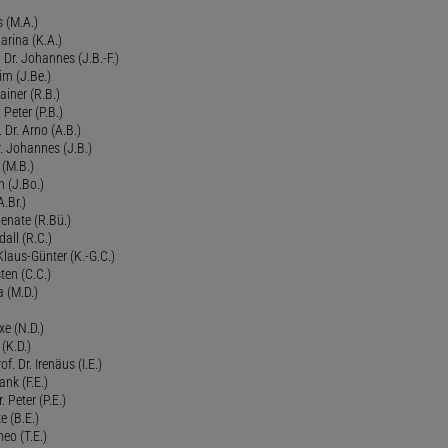
 (M.A.)
arina (K.A.)
Dr. Johannes (J.B.-F.)
im (J.Be.)
Rainer (R.B.)
 Peter (P.B.)
 Dr. Arno (A.B.)
 Johannes (J.B.)
 (M.B.)
n (J.Bo.)
.Br.)
Renate (R.Bü.)
all (R.C.)
 Klaus-Günter (K.-G.C.)
ten (C.C.)
a (M.D.)
xe (N.D.)
 (K.D.)
of. Dr. Irenäus (I.E.)
ank (F.E.)
Peter (P.E.)
e (B.E.)
eo (T.E.)