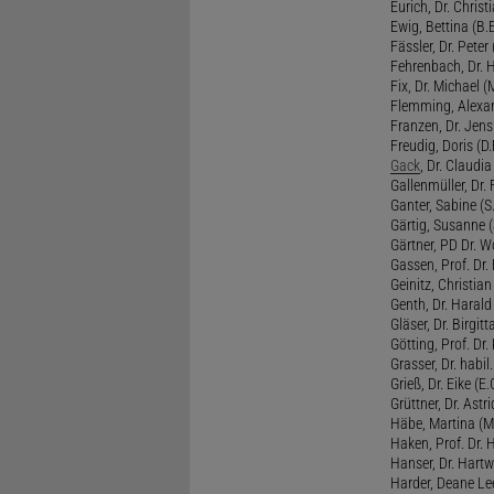
Eurich, Dr. Christi
Ewig, Bettina (B.
Fässler, Dr. Peter (
Fehrenbach, Dr. H
Fix, Dr. Michael (M
Flemming, Alexan
Franzen, Dr. Jens 
Freudig, Doris (D.F
Gack
, Dr. Claudia
Gallenmüller, Dr. F
Ganter, Sabine (S.
Gärtig, Susanne (
Gärtner, PD Dr. W
Gassen, Prof. Dr
Geinitz, Christian
Genth, Dr. Harald
Gläser, Dr. Birgitt
Götting, Prof. Dr.
Grasser, Dr. habil
Grieß, Dr. Eike (E.
Grüttner, Dr. Astri
Häbe, Martina (M
Haken, Prof. Dr.
Hanser, Dr. Hartw
Harder, Deane Lee