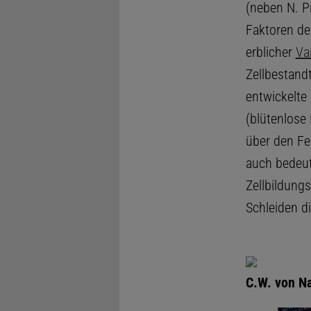
(neben N. P
Faktoren d
erblicher
Va
Zellbestandt
entwickelte
(blütenlose
über den Fei
auch bedeut
Zellbildung
Schleiden di
C.W. von Na