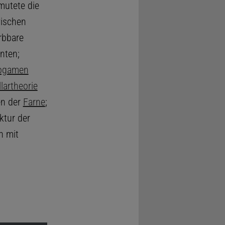
mutete die
wischen
rbbare
nten;
ogamen
lartheorie
en der
Farne
;
ktur der
n mit