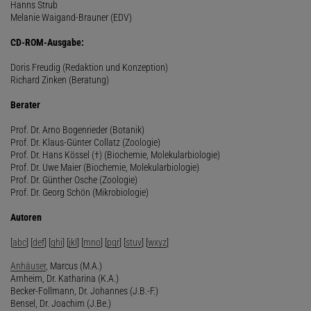
Hanns Strub
Melanie Waigand-Brauner (EDV)
CD-ROM-Ausgabe:
Doris Freudig (Redaktion und Konzeption)
Richard Zinken (Beratung)
Berater
Prof. Dr. Arno Bogenrieder (Botanik)
Prof. Dr. Klaus-Günter Collatz (Zoologie)
Prof. Dr. Hans Kössel (†) (Biochemie, Molekularbiologie)
Prof. Dr. Uwe Maier (Biochemie, Molekularbiologie)
Prof. Dr. Günther Osche (Zoologie)
Prof. Dr. Georg Schön (Mikrobiologie)
Autoren
[
abc
] [
def
] [
ghi
] [
jkl
] [
mno
] [
pqr
] [
stuv
] [
wxyz
]
Anhäuser
, Marcus (M.A.)
Arnheim, Dr. Katharina (K.A.)
Becker-Follmann, Dr. Johannes (J.B.-F.)
Bensel, Dr. Joachim (J.Be.)