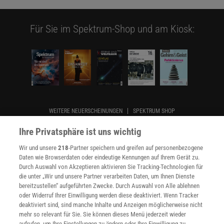
Für Sie im Spektrum-Shop und am Kiosk:
WEITERE NEUERSCHEINUNGEN
SPEKTRUM SHOP
Ihre Privatsphäre ist uns wichtig
Wir und unsere
218
-Partner speichern und greifen auf personenbezogene
Spektrum
.de-Newsletter abonnieren
Daten wie Browserdaten oder eindeutige Kennungen auf Ihrem Gerät zu.
Durch Auswahl von Akzeptieren aktivieren Sie Tracking-Technologien für
JETZT ANMELDEN!
die unter „Wir und unsere Partner verarbeiten Daten, um Ihnen Dienste
bereitzustellen“ aufgeführten Zwecke. Durch Auswahl von Alle ablehnen
oder Widerruf Ihrer Einwilligung werden diese deaktiviert. Wenn Tracker
Sie können unsere Newsletter jederzeit wieder abbestellen. Infos zu unserem Umgang
mit Ihren personenbezogenen Daten finden Sie in unserer
Datenschutzerklärung
.
deaktiviert sind, sind manche Inhalte und Anzeigen möglicherweise nicht
mehr so relevant für Sie. Sie können dieses Menü jederzeit wieder
aufrufen, um Ihre Einstellungen zu ändern oder Ihre Einwilligung zu