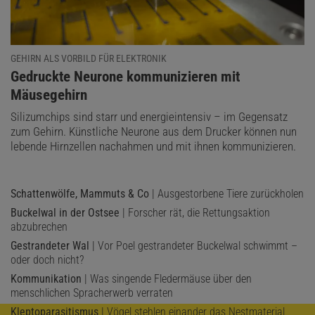
GEHIRN ALS VORBILD FÜR ELEKTRONIK
:
Gedruckte Neurone kommunizieren mit
Mäusegehirn
Silizumchips sind starr und energieintensiv – im Gegensatz
zum Gehirn. Künstliche Neurone aus dem Drucker können nun
lebende Hirnzellen nachahmen und mit ihnen kommunizieren.
Schattenwölfe, Mammuts & Co
| Ausgestorbene Tiere zurückholen
Buckelwal in der Ostsee
| Forscher rät, die Rettungsaktion
abzubrechen
Gestrandeter Wal
| Vor Poel gestrandeter Buckelwal schwimmt –
oder doch nicht?
Kommunikation
| Was singende Fledermäuse über den
menschlichen Spracherwerb verraten
Kleptoparasitismus
| Vögel stehlen einander das Nestmaterial