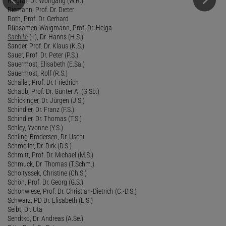
Riegraf, Dr. Wolfgang (W.R.)
Riemann, Prof. Dr. Dieter
Roth, Prof. Dr. Gerhard
Rübsamen-Waigmann, Prof. Dr. Helga
Sachße
(†), Dr. Hanns (H.S.)
Sander, Prof. Dr. Klaus (K.S.)
Sauer, Prof. Dr. Peter (P.S.)
Sauermost, Elisabeth (E.Sa.)
Sauermost, Rolf (R.S.)
Schaller, Prof. Dr. Friedrich
Schaub, Prof. Dr. Günter A. (G.Sb.)
Schickinger, Dr. Jürgen (J.S.)
Schindler, Dr. Franz (F.S.)
Schindler, Dr. Thomas (T.S.)
Schley, Yvonne (Y.S.)
Schling-Brodersen, Dr. Uschi
Schmeller, Dr. Dirk (D.S.)
Schmitt, Prof. Dr. Michael (M.S.)
Schmuck, Dr. Thomas (T.Schm.)
Scholtyssek, Christine (Ch.S.)
Schön, Prof. Dr. Georg (G.S.)
Schönwiese, Prof. Dr. Christian-Dietrich (C.-D.S.)
Schwarz, PD Dr. Elisabeth (E.S.)
Seibt, Dr. Uta
Sendtko, Dr. Andreas (A.Se.)