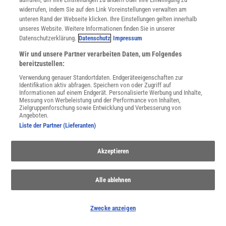
widerrufen, indem Sie auf den Link Voreinstellungen verwalten am
SERVICES
unteren Rand der Webseite klicken. Ihre Einstellungen gelten innerhalb
Newsletter
unseres Website. Weitere Informationen finden Sie in unserer
Datenschutzerklärung.
Datenschutz
Impressum
Kontakt
Spektrum Shop
Wir und unsere Partner verarbeiten Daten, um Folgendes
Im Handel kaufen
bereitzustellen:
Presse
Verwendung genauer Standortdaten. Endgeräteeigenschaften zur
Verträge kündigen
Identifikation aktiv abfragen. Speichern von oder Zugriff auf
Informationen auf einem Endgerät. Personalisierte Werbung und Inhalte,
Messung von Werbeleistung und der Performance von Inhalten,
INFO
Zielgruppenforschung sowie Entwicklung und Verbesserung von
Mediadaten
Angeboten.
Datenschutz
Liste der Partner (Lieferanten)
Nutzungsbedingungen
Cookie-Einstellungen
Akzeptieren
Utiq verwalten
Nutzungsbasierte Onlinewerbung
Alle Artikel
Alle ablehnen
Impressum
WEITERE ANGEBOTE
Zwecke anzeigen
Angebote für Schulen