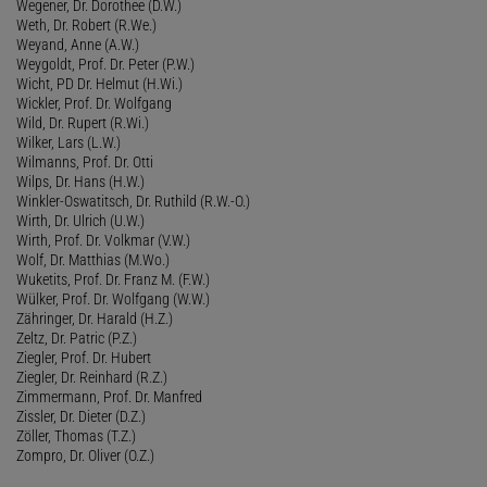
Wegener, Dr. Dorothee (D.W.)
Weth, Dr. Robert (R.We.)
Weyand, Anne (A.W.)
Weygoldt, Prof. Dr. Peter (P.W.)
Wicht, PD Dr. Helmut (H.Wi.)
Wickler, Prof. Dr. Wolfgang
Wild, Dr. Rupert (R.Wi.)
Wilker, Lars (L.W.)
Wilmanns, Prof. Dr. Otti
Wilps, Dr. Hans (H.W.)
Winkler-Oswatitsch, Dr. Ruthild (R.W.-O.)
Wirth, Dr. Ulrich (U.W.)
Wirth, Prof. Dr. Volkmar (V.W.)
Wolf, Dr. Matthias (M.Wo.)
Wuketits, Prof. Dr. Franz M. (F.W.)
Wülker, Prof. Dr. Wolfgang (W.W.)
Zähringer, Dr. Harald (H.Z.)
Zeltz, Dr. Patric (P.Z.)
Ziegler, Prof. Dr. Hubert
Ziegler, Dr. Reinhard (R.Z.)
Zimmermann, Prof. Dr. Manfred
Zissler, Dr. Dieter (D.Z.)
Zöller, Thomas (T.Z.)
Zompro, Dr. Oliver (O.Z.)