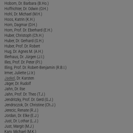
Hobom, Dr. Barbara (B.Ho.)
Hoffrichter, Dr. Odwin (O.H.)
Hohl, Dr. Michael (M.H.)
Hoos, Katrin (K.H.)
Horn, Dagmar (D.H.)
Horn, Prof. Dr. Eberhard (E.H.)
Huber, Christoph (Ch.H.)
Huber, Dr. Gerhard (G.H.)
Huber, Prof. Dr. Robert
Hug, Dr. Agnes M. (A.H.)
Illerhaus, Dr. Jürgen (J.I.)
Illes, Prof. Dr. Peter (P.I.)
Illing, Prof. Dr. Robert-Benjamin (R.B.I.)
Irmer, Juliette (J.Ir.)
Jaekel
, Dr. Karsten
Jäger, Dr. Rudolf
Jahn, Dr. Ilse
Jahn, Prof. Dr. Theo (T.J.)
Jendritzky, Prof. Dr. Gerd (G.J.)
Jendrsczok, Dr. Christine (Ch.J.)
Jerecic, Renate (R.J.)
Jordan, Dr. Elke (E.J.)
Just, Dr. Lothar (L.J.)
Just, Margit (M.J.)
Kary, Michael (M.K.)