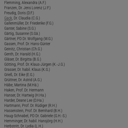
Flemming, Alexandra (A.F.)
Franzen, Dr. Jens Lorenz (J.F.)
Freudig, Doris (D.F.)
Gack
, Dr. Claudia (C.G.)
Gallenmüller, Dr. Friederike (F.G.)
Ganter, Sabine (S.G.)
Gärtig, Susanne (S.Gä.)
Gärtner, PD Dr. Wolfgang (W.G.)
Gassen, Prof. Dr. Hans-Günter
Geinitz, Christian (Ch.G.)
Genth, Dr. Harald (H.G.)
Gläser, Dr. Birgitta (B.G.)
Götting, Prof. Dr. Klaus-Jürgen (K.-J.G.)
Grasser, Dr. habil. Klaus (K.G.)
Grieß, Dr. Eike (E.G.)
Grüttner, Dr. Astrid (A.G.)
Häbe, Martina (M.Hä.)
Haken, Prof. Dr. Hermann
Hanser, Dr. Hartwig (H.Ha.)
Harder, Deane Lee (D.Ha.)
Hartmann, Prof. Dr. Rüdiger (R.H.)
Hassenstein, Prof. Dr. Bernhard (B.H.)
Haug-Schnabel, PD Dr. Gabriele (G.H.-S.)
Hemminger, Dr. habil. Hansjörg (H.H.)
Herbstritt, Dr. Lydia (L.H.)