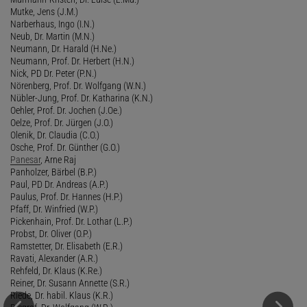
Mutke, Jens (J.M.)
Narberhaus, Ingo (I.N.)
Neub, Dr. Martin (M.N.)
Neumann, Dr. Harald (H.Ne.)
Neumann, Prof. Dr. Herbert (H.N.)
Nick, PD Dr. Peter (P.N.)
Nörenberg, Prof. Dr. Wolfgang (W.N.)
Nübler-Jung, Prof. Dr. Katharina (K.N.)
Oehler, Prof. Dr. Jochen (J.Oe.)
Oelze, Prof. Dr. Jürgen (J.O.)
Olenik, Dr. Claudia (C.O.)
Osche, Prof. Dr. Günther (G.O.)
Panesar
, Arne Raj
Panholzer, Bärbel (B.P.)
Paul, PD Dr. Andreas (A.P.)
Paulus, Prof. Dr. Hannes (H.P.)
Pfaff, Dr. Winfried (W.P.)
Pickenhain, Prof. Dr. Lothar (L.P.)
Probst, Dr. Oliver (O.P.)
Ramstetter, Dr. Elisabeth (E.R.)
Ravati, Alexander (A.R.)
Rehfeld, Dr. Klaus (K.Re.)
Reiner, Dr. Susann Annette (S.R.)
Riede, Dr. habil. Klaus (K.R.)