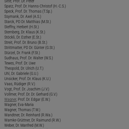
Sitte, Prof. Dr. Peter
Spatz, Prof. Dr. Hanns-Christof (H.-C.S.)
Speck, Prof. Dr. Thomas (T.Sp.)
Ssymank, Dr. Axel (A.S.)
Starck, PD Dr. Matthias (M.St.)
Steffny, Herbert (H.St.)
Sternberg, Dr. Klaus (K.St.)
Stöckli, Dr. Esther (E.St.)
Streit, Prof. Dr. Bruno (B.St.)
Strittmatter, PD Dr. Günter (G.St.)
Stürzel, Dr. Frank (F.St.)
Sudhaus, Prof. Dr. Walter (W.S.)
Tewes, Prof. Dr. Uwe
Theopold, Dr. Ulrich (U.T.)
Uhl, Dr. Gabriele (G.U.)
Unsicker, Prof. Dr. Klaus (K.U.)
Vaas, Rüdiger (R.V.)
Vogt, Prof. Dr. Joachim (J.V.)
Vollmer, Prof. Dr. Dr. Gerhard (G.V.)
Wagner
, Prof. Dr. Edgar (E.W.)
Wagner, Eva-Maria
Wagner, Thomas (T.W.)
Wandtner, Dr. Reinhard (R.Wa.)
Warnke-Grüttner, Dr. Raimund (R.W.)
Weber, Dr. Manfred (M.W.)