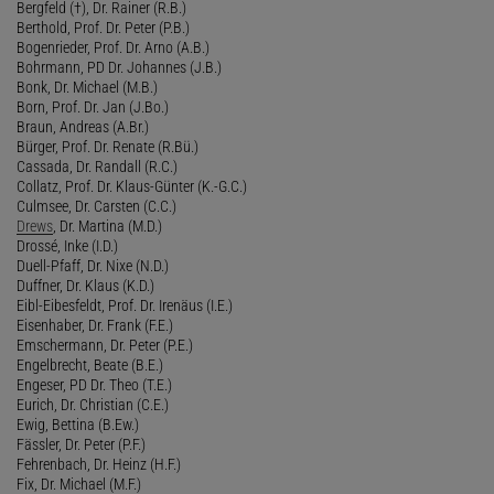
Bergfeld (†), Dr. Rainer (R.B.)
Berthold, Prof. Dr. Peter (P.B.)
Bogenrieder, Prof. Dr. Arno (A.B.)
Bohrmann, PD Dr. Johannes (J.B.)
Bonk, Dr. Michael (M.B.)
Born, Prof. Dr. Jan (J.Bo.)
Braun, Andreas (A.Br.)
Bürger, Prof. Dr. Renate (R.Bü.)
Cassada, Dr. Randall (R.C.)
Collatz, Prof. Dr. Klaus-Günter (K.-G.C.)
Culmsee, Dr. Carsten (C.C.)
Drews
, Dr. Martina (M.D.)
Drossé, Inke (I.D.)
Duell-Pfaff, Dr. Nixe (N.D.)
Duffner, Dr. Klaus (K.D.)
Eibl-Eibesfeldt, Prof. Dr. Irenäus (I.E.)
Eisenhaber, Dr. Frank (F.E.)
Emschermann, Dr. Peter (P.E.)
Engelbrecht, Beate (B.E.)
Engeser, PD Dr. Theo (T.E.)
Eurich, Dr. Christian (C.E.)
Ewig, Bettina (B.Ew.)
Fässler, Dr. Peter (P.F.)
Fehrenbach, Dr. Heinz (H.F.)
Fix, Dr. Michael (M.F.)