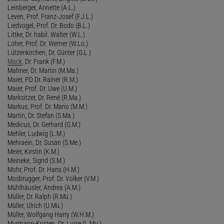
Leinberger, Annette (A.L.)
Leven, Prof. Franz-Josef (F.J.L.)
Liedvogel, Prof. Dr. Bodo (B.L.)
Littke, Dr. habil. Walter (W.L.)
Loher, Prof. Dr. Werner (W.Lo.)
Lützenkirchen, Dr. Günter (G.L.)
Mack
, Dr. Frank (F.M.)
Mahner, Dr. Martin (M.Ma.)
Maier, PD Dr. Rainer (R.M.)
Maier, Prof. Dr. Uwe (U.M.)
Marksitzer, Dr. René (R.Ma.)
Markus, Prof. Dr. Mario (M.M.)
Martin, Dr. Stefan (S.Ma.)
Medicus, Dr. Gerhard (G.M.)
Mehler, Ludwig (L.M.)
Mehraein, Dr. Susan (S.Me.)
Meier, Kirstin (K.M.)
Meineke, Sigrid (S.M.)
Mohr, Prof. Dr. Hans (H.M.)
Mosbrugger, Prof. Dr. Volker (V.M.)
Mühlhäusler, Andrea (A.M.)
Müller, Dr. Ralph (R.Mü.)
Müller, Ulrich (U.Mü.)
Müller, Wolfgang Harry (W.H.M.)
Murmann-Kristen, Dr. Luise (L.Mu.)