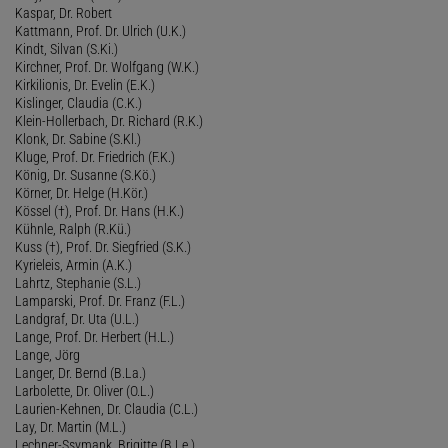
Kaspar, Dr. Robert
Kattmann, Prof. Dr. Ulrich (U.K.)
Kindt, Silvan (S.Ki.)
Kirchner, Prof. Dr. Wolfgang (W.K.)
Kirkilionis, Dr. Evelin (E.K.)
Kislinger, Claudia (C.K.)
Klein-Hollerbach, Dr. Richard (R.K.)
Klonk, Dr. Sabine (S.Kl.)
Kluge, Prof. Dr. Friedrich (F.K.)
König, Dr. Susanne (S.Kö.)
Körner, Dr. Helge (H.Kör.)
Kössel (†), Prof. Dr. Hans (H.K.)
Kühnle, Ralph (R.Kü.)
Kuss (†), Prof. Dr. Siegfried (S.K.)
Kyrieleis, Armin (A.K.)
Lahrtz, Stephanie (S.L.)
Lamparski, Prof. Dr. Franz (F.L.)
Landgraf, Dr. Uta (U.L.)
Lange, Prof. Dr. Herbert (H.L.)
Lange, Jörg
Langer, Dr. Bernd (B.La.)
Larbolette, Dr. Oliver (O.L.)
Laurien-Kehnen, Dr. Claudia (C.L.)
Lay, Dr. Martin (M.L.)
Lechner-Ssymank, Brigitte (B.Le.)