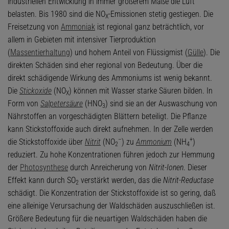
industriellen Entwicklung in immer größerem Maße die Luft
belasten. Bis 1980 sind die NO
-Emissionen stetig gestiegen. Die
X
Freisetzung von
Ammoniak
ist regional ganz beträchtlich, vor
allem in Gebieten mit intensiver Tierproduktion
(
Massentierhaltung
) und hohem Anteil von Flüssigmist (
Gülle
). Die
direkten Schäden sind eher regional von Bedeutung. Über die
direkt schädigende Wirkung des Ammoniums ist wenig bekannt.
Die
Stickoxide
(NO
) können mit Wasser starke Säuren bilden. In
X
Form von
Salpetersäure
(HNO
) sind sie an der Auswaschung von
3
Nährstoffen an vorgeschädigten Blättern beteiligt. Die Pflanze
kann Stickstoffoxide auch direkt aufnehmen. In der Zelle werden
–
+
die Stickstoffoxide über
Nitrit
(NO
) zu
Ammonium
(NH
)
2
4
reduziert. Zu hohe Konzentrationen führen jedoch zur Hemmung
der
Photosynthese
durch Anreicherung von
Nitrit-Ionen
. Dieser
Effekt kann durch SO
verstärkt werden, das die
Nitrit-Reductase
2
schädigt. Die Konzentration der Stickstoffoxide ist so gering, daß
eine alleinige Verursachung der Waldschäden auszuschließen ist.
Größere Bedeutung für die neuartigen Waldschäden haben die