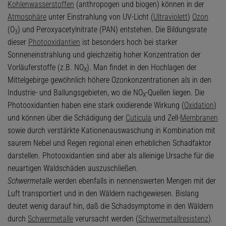
Kohlenwasserstoffen
(anthropogen und biogen) können in der
Atmosphäre
unter Einstrahlung von UV-Licht (
Ultraviolett
)
Ozon
(O
) und Peroxyacetylnitrate (PAN) entstehen. Die Bildungsrate
3
dieser
Photooxidantien
ist besonders hoch bei starker
Sonneneinstrahlung und gleichzeitig hoher Konzentration der
Vorläuferstoffe (z.B. NO
). Man findet in den Hochlagen der
X
Mittelgebirge gewöhnlich höhere Ozonkonzentrationen als in den
Industrie- und Ballungsgebieten, wo die NO
-Quellen liegen. Die
X
Photooxidantien haben eine stark oxidierende Wirkung (
Oxidation
)
und können über die Schädigung der
Cuticula
und Zell-
Membranen
sowie durch verstärkte Kationenauswaschung in Kombination mit
saurem Nebel und Regen regional einen erheblichen Schadfaktor
darstellen. Photooxidantien sind aber als alleinige Ursache für die
neuartigen Waldschäden auszuschließen.
Schwermetalle
werden ebenfalls in nennenswerten Mengen mit der
Luft transportiert und in den Wäldern nachgewiesen. Bislang
deutet wenig darauf hin, daß die Schadsymptome in den Wäldern
durch
Schwermetalle
verursacht werden (
Schwermetallresistenz
).