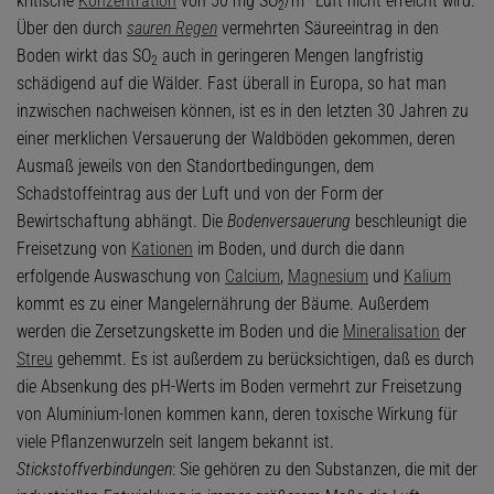
kritische
Konzentration
von 50 mg SO
/m
Luft nicht erreicht wird.
2
Über den durch
sauren Regen
vermehrten Säureeintrag in den
Boden wirkt das SO
auch in geringeren Mengen langfristig
2
schädigend auf die Wälder. Fast überall in Europa, so hat man
inzwischen nachweisen können, ist es in den letzten 30 Jahren zu
einer merklichen Versauerung der Waldböden gekommen, deren
Ausmaß jeweils von den Standortbedingungen, dem
Schadstoffeintrag aus der Luft und von der Form der
Bewirtschaftung abhängt. Die
Bodenversauerung
beschleunigt die
Freisetzung von
Kationen
im Boden, und durch die dann
erfolgende Auswaschung von
Calcium
,
Magnesium
und
Kalium
kommt es zu einer Mangelernährung der Bäume. Außerdem
werden die Zersetzungskette im Boden und die
Mineralisation
der
Streu
gehemmt. Es ist außerdem zu berücksichtigen, daß es durch
die Absenkung des pH-Werts im Boden vermehrt zur Freisetzung
von Aluminium-Ionen kommen kann, deren toxische Wirkung für
viele Pflanzenwurzeln seit langem bekannt ist.
Stickstoffverbindungen
: Sie gehören zu den Substanzen, die mit der