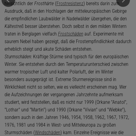
hinsichtlich der
Frosthärte
(
Frostresistenz
) bereits darin zum
Ausdruck, daß in den Hochlagen der mitteleuropäischen Gebirge
die empfindlichen Laubwälder in Nadelwälder übergehen, die den
Kältestreß
besser überstehen. Doch selbst in den milden Wintern
traten in Berglagen vielfach
Frostschäden
auf. Experimente mit
saurem Nebel haben gezeigt, daß die Frostempfindlichkeit dadurch
erheblich steigt und akute Schäden entstehen.
Sturmschäden:
Kräftige Stürme sind typisch für den europäischen
Winter. Sie entstehen durch den Temperaturunterschied zwischen
warmer tropischer Luft und kalter Polarluft, der im Winter
besonders ausgeprägt ist. Extreme Sturmereignisse sind in
Wirklichkeit nicht so selten, wie es vielleicht erscheinen mag. Wer
die Aufzeichnungen der vergangenen Jahrzehnte aufmerksam
studiert, wird feststellen, daß es nicht nur 1999 (Orkane "Anatol",
"Lothar" und "Martin") und 1990 (Orkane "Vivian" und "Wiebke"),
sondern auch in den Jahren 1946, 1954, 1958, 1962, 1967, 1972,
1976, 1981 und 1984 in West- und Mitteleuropa zu großen
Sturmschäden (
Windschäden
) kam. Einzelne Ereignisse wie die