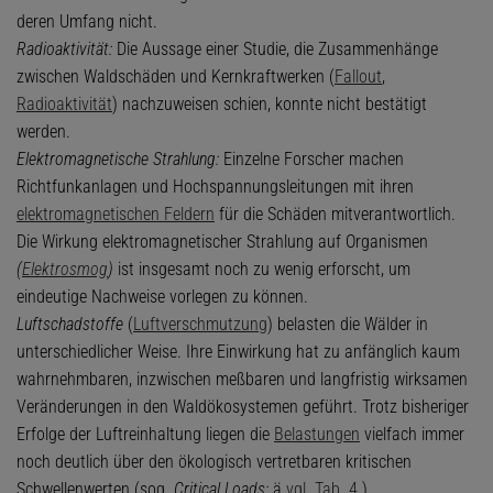
deren Umfang nicht.
Radioaktivität:
Die Aussage einer Studie, die Zusammenhänge
zwischen Waldschäden und Kernkraftwerken (
Fallout
,
Radioaktivität
) nachzuweisen schien, konnte nicht bestätigt
werden.
Elektromagnetische Strahlung:
Einzelne Forscher machen
Richtfunkanlagen und Hochspannungsleitungen mit ihren
elektromagnetischen Feldern
für die Schäden mitverantwortlich.
Die Wirkung elektromagnetischer Strahlung auf Organismen
(
Elektrosmog
)
ist insgesamt noch zu wenig erforscht, um
eindeutige Nachweise vorlegen zu können.
Luftschadstoffe
(
Luftverschmutzung
) belasten die Wälder in
unterschiedlicher Weise. Ihre Einwirkung hat zu anfänglich kaum
wahrnehmbaren, inzwischen meßbaren und langfristig wirksamen
Veränderungen in den Waldökosystemen geführt. Trotz bisheriger
Erfolge der Luftreinhaltung liegen die
Belastungen
vielfach immer
noch deutlich über den ökologisch vertretbaren kritischen
Schwellenwerten (sog.
Critical Loads;
ä
vgl. Tab. 4
).