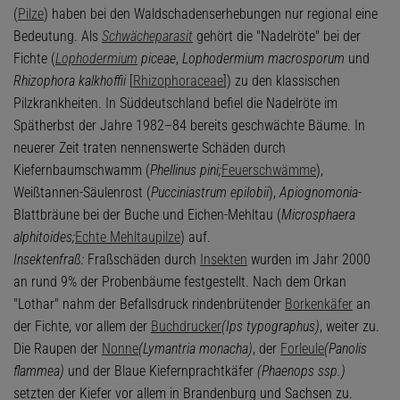
(
Pilze
) haben bei den Waldschadenserhebungen nur regional eine
Bedeutung. Als
Schwächeparasit
gehört die "Nadelröte" bei der
Fichte (
Lophodermium
piceae
,
Lophodermium macrosporum
und
Rhizophora kalkhoffii
[
Rhizophoraceae
]) zu den klassischen
Pilzkrankheiten. In Süddeutschland befiel die Nadelröte im
Spätherbst der Jahre 1982–84 bereits geschwächte Bäume. In
neuerer Zeit traten nennenswerte Schäden durch
Kiefernbaumschwamm (
Phellinus pini;
Feuerschwämme
),
Weißtannen-Säulenrost (
Pucciniastrum epilobii
),
Apiognomonia
-
Blattbräune bei der Buche und Eichen-Mehltau (
Microsphaera
alphitoides;
Echte Mehltaupilze
) auf.
Insektenfraß:
Fraßschäden durch
Insekten
wurden im Jahr 2000
an rund 9% der Probenbäume festgestellt. Nach dem Orkan
"Lothar" nahm der Befallsdruck rindenbrütender
Borkenkäfer
an
der Fichte, vor allem der
Buchdrucker
(Ips typographus)
, weiter zu.
Die Raupen der
Nonne
(Lymantria monacha)
, der
Forleule
(Panolis
flammea)
und der Blaue Kiefernprachtkäfer
(Phaenops ssp.)
setzten der Kiefer vor allem in Brandenburg und Sachsen zu.