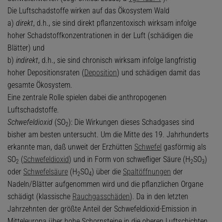
Die Luftschadstoffe wirken auf das Ökosystem Wald
a)
direkt
, d.h., sie sind direkt pflanzentoxisch wirksam infolge
hoher Schadstoffkonzentrationen in der Luft (schädigen die
Blätter) und
b)
indirekt
, d.h., sie sind chronisch wirksam infolge langfristig
hoher Depositionsraten (
Deposition
) und schädigen damit das
gesamte Ökosystem.
Eine zentrale Rolle spielen dabei die anthropogenen
Luftschadstoffe.
Schwefeldioxid
(SO
): Die Wirkungen dieses Schadgases sind
2
bisher am besten untersucht. Um die Mitte des 19. Jahrhunderts
erkannte man, daß unweit der Erzhütten
Schwefel
gasförmig als
SO
(
Schwefeldioxid
) und in Form von schwefliger Säure (H
SO
)
2
2
3
oder
Schwefelsäure
(H
SO
) über die
Spaltöffnungen
der
2
4
Nadeln/Blätter aufgenommen wird und die pflanzlichen Organe
schädigt (klassische
Rauchgasschäden
). Da in den letzten
Jahrzehnten der größte Anteil der Schwefeldioxid-Emission in
Mitteleuropa über hohe Schornsteine in die oberen Luftschichten