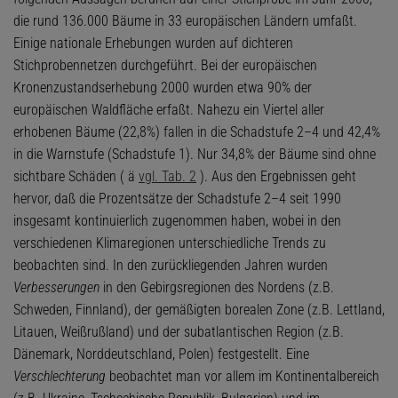
die rund 136.000 Bäume in 33 europäischen Ländern umfaßt.
Einige nationale Erhebungen wurden auf dichteren
Stichprobennetzen durchgeführt. Bei der europäischen
Kronenzustandserhebung 2000 wurden etwa 90% der
europäischen Waldfläche erfaßt. Nahezu ein Viertel aller
erhobenen Bäume (22,8%) fallen in die Schadstufe 2–4 und 42,4%
in die Warnstufe (Schadstufe 1). Nur 34,8% der Bäume sind ohne
sichtbare Schäden ( ä
vgl. Tab. 2
). Aus den Ergebnissen geht
hervor, daß die Prozentsätze der Schadstufe 2–4 seit 1990
insgesamt kontinuierlich zugenommen haben, wobei in den
verschiedenen Klimaregionen unterschiedliche Trends zu
beobachten sind. In den zurückliegenden Jahren wurden
Verbesserungen
in den Gebirgsregionen des Nordens (z.B.
Schweden, Finnland), der gemäßigten borealen Zone (z.B. Lettland,
Litauen, Weißrußland) und der subatlantischen Region (z.B.
Dänemark, Norddeutschland, Polen) festgestellt. Eine
Verschlechterung
beobachtet man vor allem im Kontinentalbereich