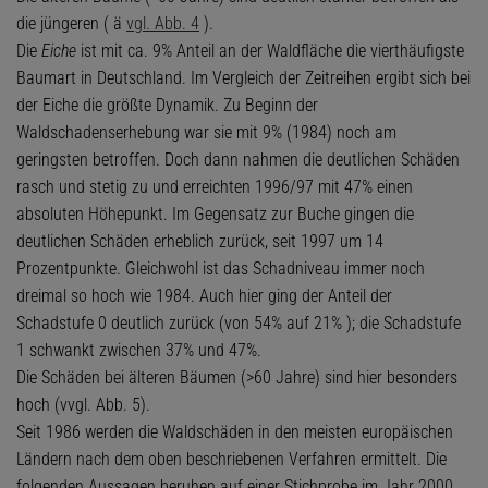
die jüngeren ( ä
vgl. Abb. 4
).
Die
Eiche
ist mit ca. 9% Anteil an der Waldfläche die vierthäufigste
Baumart in Deutschland. Im Vergleich der Zeitreihen ergibt sich bei
der Eiche die größte Dynamik. Zu Beginn der
Waldschadenserhebung war sie mit 9% (1984) noch am
geringsten betroffen. Doch dann nahmen die deutlichen Schäden
rasch und stetig zu und erreichten 1996/97 mit 47% einen
absoluten Höhepunkt. Im Gegensatz zur Buche gingen die
deutlichen Schäden erheblich zurück, seit 1997 um 14
Prozentpunkte. Gleichwohl ist das Schadniveau immer noch
dreimal so hoch wie 1984. Auch hier ging der Anteil der
Schadstufe 0 deutlich zurück (von 54% auf 21% ); die Schadstufe
1 schwankt zwischen 37% und 47%.
Die Schäden bei älteren Bäumen (>60 Jahre) sind hier besonders
hoch (vvgl. Abb. 5).
Seit 1986 werden die Waldschäden in den meisten europäischen
Ländern nach dem oben beschriebenen Verfahren ermittelt. Die
folgenden Aussagen beruhen auf einer Stichprobe im Jahr 2000,