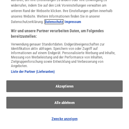
führen zum selben Schadbild. Die
Stickstoff-Hypothese
beruht auf
widerrufen, indem Sie auf den Link Voreinstellungen verwalten am
der Synthese verschiedener Beobachtungen und theoretischer
unteren Rand der Webseite klicken. Ihre Einstellungen gelten innerhalb
unseres Website. Weitere Informationen finden Sie in unserer
Überlegungen. Das Überangebot an Stickstoff (N) führt zu
Datenschutzerklärung.
Datenschutz
Impressum
unausgewogenen Nährstoffbilanzen der Bäume und
Wir und unsere Partner verarbeiten Daten, um Folgendes
"Verdünnungseffekten" hinsichtlich jener Elemente, die im Boden
bereitzustellen:
und aus der Luft unzureichend angeboten werden (z.B. Phosphor,
Verwendung genauer Standortdaten. Endgeräteeigenschaften zur
Magnesium, Kalium), sowie zur Veränderung der Mykorrhizierung
Identifikation aktiv abfragen. Speichern von oder Zugriff auf
Informationen auf einem Endgerät. Personalisierte Werbung und Inhalte,
der Bäume. Hinzu kommen die Verringerung der Frosthärte und
Messung von Werbeleistung und der Performance von Inhalten,
die Veränderung in der Anfälligkeit der Bäume gegenüber
Zielgruppenforschung sowie Entwicklung und Verbesserung von
Angeboten.
fressenden und saugenden Insekten sowie gegenüber pilzlichen
Liste der Partner (Lieferanten)
Blattparasiten ( ä
vgl. Abb. 8
). Verstärkte
Nitrifikation
und
Nitratausspülung führen zu Basenverlusten und
Akzeptieren
Bodenversauerung, wodurch die Nährstoffungleichgewichte weiter
verstärkt werden. – Die
Streßhypothese
geht davon aus, daß eine
Alle ablehnen
Vielzahl von Schadenseinflüssen als Streßfaktoren
zusammenwirken und irgendwann "das Faß zum Überlaufen
bringen". Ist eine gewisse Dosis an Streß überschritten, zeigt die
Zwecke anzeigen
Pflanze eine ihr spezifische Streßreaktion (
Pflanzenstreß
). Diese