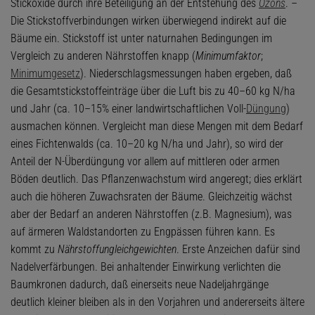
Stickoxide durch ihre Beteiligung an der Entstehung des
Ozons
. –
Die Stickstoffverbindungen wirken überwiegend indirekt auf die
Bäume ein. Stickstoff ist unter naturnahen Bedingungen im
Vergleich zu anderen Nährstoffen knapp (
Minimumfaktor
;
Minimumgesetz
). Niederschlagsmessungen haben ergeben, daß
die Gesamtstickstoffeinträge über die Luft bis zu 40–60 kg N/ha
und Jahr (ca. 10–15% einer landwirtschaftlichen Voll-
Düngung
)
ausmachen können. Vergleicht man diese Mengen mit dem Bedarf
eines Fichtenwalds (ca. 10–20 kg N/ha und Jahr), so wird der
Anteil der N-Überdüngung vor allem auf mittleren oder armen
Böden deutlich. Das Pflanzenwachstum wird angeregt; dies erklärt
auch die höheren Zuwachsraten der Bäume. Gleichzeitig wächst
aber der Bedarf an anderen Nährstoffen (z.B. Magnesium), was
auf ärmeren Waldstandorten zu Engpässen führen kann. Es
kommt zu
Nährstoffungleichgewichten
. Erste Anzeichen dafür sind
Nadelverfärbungen. Bei anhaltender Einwirkung verlichten die
Baumkronen dadurch, daß einerseits neue Nadeljahrgänge
deutlich kleiner bleiben als in den Vorjahren und andererseits ältere