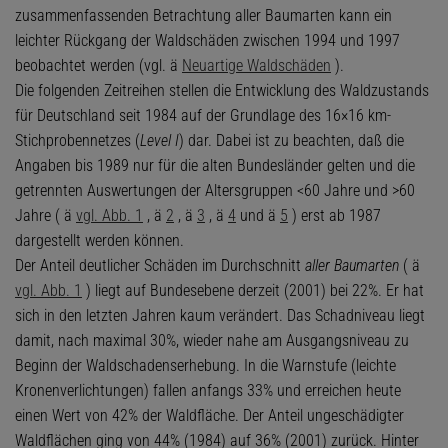
zusammenfassenden Betrachtung aller Baumarten kann ein
leichter Rückgang der Waldschäden zwischen 1994 und 1997
beobachtet werden (vgl. ä
Neuartige Waldschäden
).
Die folgenden Zeitreihen stellen die Entwicklung des Waldzustands
für Deutschland seit 1984 auf der Grundlage des 16×16 km-
Stichprobennetzes (
Level I
) dar. Dabei ist zu beachten, daß die
Angaben bis 1989 nur für die alten Bundesländer gelten und die
getrennten Auswertungen der Altersgruppen <60 Jahre und >60
Jahre ( ä
vgl. Abb. 1
, ä
2
, ä
3
, ä
4
und ä
5
) erst ab 1987
dargestellt werden können.
Der Anteil deutlicher Schäden im Durchschnitt
aller Baumarten
( ä
vgl. Abb. 1
) liegt auf Bundesebene derzeit (2001) bei 22%. Er hat
sich in den letzten Jahren kaum verändert. Das Schadniveau liegt
damit, nach maximal 30%, wieder nahe am Ausgangsniveau zu
Beginn der Waldschadenserhebung. In die Warnstufe (leichte
Kronenverlichtungen) fallen anfangs 33% und erreichen heute
einen Wert von 42% der Waldfläche. Der Anteil ungeschädigter
Waldflächen ging von 44% (1984) auf 36% (2001) zurück. Hinter