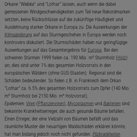
Orkane "Wiebke" und "Lothar" lassen, auch wenn die dabei
gemessenen Windgeschwindigkeiten zum Teil neue Rekordmarken
setzten, keine Rückschlüsse auf die zukünftige Häufigkeit und
Ausdehnung starker Orkane in Europa zu. Die Auswirkungen der
Klimaänderung
auf das Sturmgeschehen in Europa werden noch
kontrovers diskutiert. Die Sturmschäden haben nur geringfügige
Auswirkungen auf das Gesamtergebnis für
Europa
. Bei den
schweren Stürmen 1999 fielen ca. 190 Mio. m³ Sturmholz (
Holz
)
an; dies sind unter 1% des gesamten Holzvorrats in den
europäischen Wäldern (ohne GUS-Staaten). Regional sind die
Schäden bedeutender. So fielen z.B. in Frankreich dem Orkan
"Lothar" ca. 6.5% des gesamten Holzvorrats zum Opfer (140 Mio.
m³ Sturmholz bei 2150 Mio. m³ Holzvorrat).
Epidemien:
Viren
(
Pflanzenviren
),
Mycoplasmen
und
Bakterien
sind
bekannte Krankheitserreger, die auch gesunde Bäume befallen.
Einen Erreger, der eine Vielzahl von Bäumen befällt und das
räumliche Muster der neuartigen Waldschäden erklären könnte,
hat man bislang jedoch noch nicht gefunden.
Pilzkrankheiten