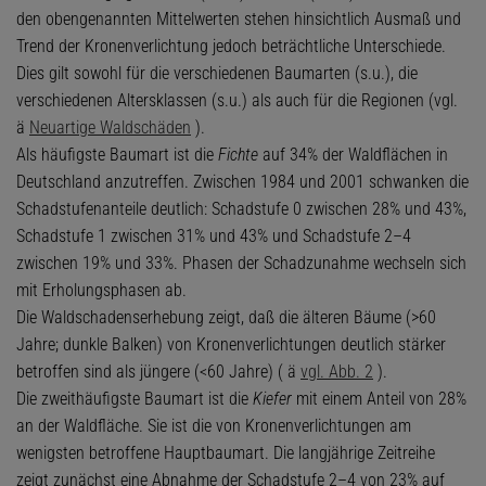
den obengenannten Mittelwerten stehen hinsichtlich Ausmaß und
Trend der Kronenverlichtung jedoch beträchtliche Unterschiede.
Dies gilt sowohl für die verschiedenen Baumarten (s.u.), die
verschiedenen Altersklassen (s.u.) als auch für die Regionen (vgl.
ä
Neuartige Waldschäden
).
Als häufigste Baumart ist die
Fichte
auf 34% der Waldflächen in
Deutschland anzutreffen. Zwischen 1984 und 2001 schwanken die
Schadstufenanteile deutlich: Schadstufe 0 zwischen 28% und 43%,
Schadstufe 1 zwischen 31% und 43% und Schadstufe 2–4
zwischen 19% und 33%. Phasen der Schadzunahme wechseln sich
mit Erholungsphasen ab.
Die Waldschadenserhebung zeigt, daß die älteren Bäume (>60
Jahre; dunkle Balken) von Kronenverlichtungen deutlich stärker
betroffen sind als jüngere (<60 Jahre) ( ä
vgl. Abb. 2
).
Die zweithäufigste Baumart ist die
Kiefer
mit einem Anteil von 28%
an der Waldfläche. Sie ist die von Kronenverlichtungen am
wenigsten betroffene Hauptbaumart. Die langjährige Zeitreihe
zeigt zunächst eine Abnahme der Schadstufe 2–4 von 23% auf