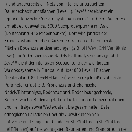
I) und andererseits ein Netz von intensiv untersuchten
Dauerbeobachtungsflächen (Level II).
Level I
bezeichnet ein
repräsentatives Meßnetz in systematischem 16×16 km-Raster. Es
umfaßt europaweit ca. 6000 Stichprobenpunkte im Wald
(Deutschland: 446 Probenpunkte). Dort wird jährlich der
Kronenzustand erhoben. Außerdem wurden auf den meisten
Flächen Bodenzustandserhebungen (z.B.
pH-Wert
,
C/N-Verhältnis
usw.) und/oder chemische Nadel-/Blattanalysen durchgeführt.
Level II
dient der intensiven Beobachtung der wichtigsten
Waldökosysteme in Europa. Auf über 860 Level-II-Flächen
(Deutschland: 89 Level-II-Flächen) werden regelmäßig zahlreiche
Parameter erfaßt, z.B. Kronenzustand, chemische
Nadel-/Blattanalyse, Bodenzustand, Bodenlösungschemie,
Baumzuwachs, Bodenvegetation, Luftschadstoffkonzentrationen
und –einträge sowie Wetterdaten. Die gesammelten Daten
ermöglichen Fallstudien über die Auswirkungen von
Luftverschmutzungen
und anderen Streßfaktoren (
Streßfaktoren
bei Pflanzen
) auf die wichtigsten Baumarten und Standorte. In der