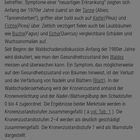
betreffen. Symptome einer "neuartigen Erkrankung" zeigten sich
Anfang der 1970er Jahre zuerst an der
Tanne
(
Abies;
"Tannensterben"), griffen aber bald auch auf
Kiefer
(Pinus)
und
Fichte
(Picea)
über. Zeitlich verzögert fielen auch bei Laubbäumen
wie
Buche
(Fagus)
und
Eiche
(Quercus)
vergleichbare Schäden und
Wuchsanomalien auf.
Seit Beginn der Waldschadensdiskussion Anfang der 1980er Jahre
wird diskutiert, wie man den Gesundheitszustand des
Waldes
messen und überwachen kann. Ein Symptom, das möglicherweise
auf den Gesundheitszustand von Bäumen hinweist, ist der Verlust
und die Verfärbung von Nadeln und Blättern (
Blatt
). In der
Waldschadenserhebung wird der Kronenzustand anhand der
Kronenverlichtung
und der
Nadel-/Blattvergilbung
den
Schadstufen
0 bis 4 zugeordnet. Die Ergebnisse beider Merkmale werden in
Kronenzustandsstufen
zusammengefaßt ( ä
vgl. Tab. 1
). Die
Kronenzustandsstufen
2–4
werden als deutlich geschädigt
zusammengefaßt. Die Kronenzustandsstufe
1
wird als Warnstufe
dargestellt.