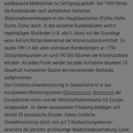
waldbauliche Maßnahmen zu Verfügung gestellt. Seit 1984 führen
die Bundesländer nach einheitlichen Verfahren
Waldschadenserhebungen
an den Hauptbaumarten (Fichte, Kiefer,
Buche, Eiche) durch. In den einzelnen Bundesländern wird in
regelmäßigen Abständen (z.B. alle 3 Jahre) auf der Grundlage
eines 4×4 km-Stichprobennetzes der Kronenzustand ermittelt. So
wurde 1991 in den alten und neuen Bundesländern an 7794
Stichprobenpunkten an rund 190.000 Bäumen der Kronenzustand
erhoben. An jedem Punkt werden bei jeder Aufnahme dieselben 24
dauerhaft numerierten Bäume des herrschenden Bestands
aufgenommen.
Das forstliche
Umweltmonitoring
in Deutschland ist in das
europaweite Monitoringsystem (
Biomonitoring
,
Monitoring
) der
Europäischen Union und der Wirtschaftskommission für Europa
eingebunden. An dieser europaweiten Erhebung beteiligen sich
derzeit 38 europäische Staaten. Dieses forstliche
Umweltmonitoring stützt sich auf 2 Beobachtungsebenen –
einerseits die jährliche, großräumige Waldschadenserhebung (Level