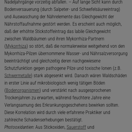
Nadeljahrgänge vorzeitig abfallen. – Auf lange Sicht kann durch
Bodenversauerung (durch Salpeter- und Schwefelsäureeintrag)
und Auswaschung der Nährelemente das Gleichgewicht der
Nährstoffaufnahme gestört werden. Es erscheint auch möglich,
daß der erhöhte Stickstoffeintrag das labile Gleichgewicht
zwischen Waldbäumen und ihren Mykorrhiza-Partnern
(
Mykorrhiza
) so stört, daß die normalerweise weitgehend von den
Mykorrhiza-Pilzen übernommene Wasser- und Nährsalzversorgung
beeinträchtigt und gleichzeitig deren nachgewiesene
Schutzfunktion gegen pathogene Pilze und toxische Ionen (z.B.
Schwermetalle
) stark abgesenkt wird. Danach wären Waldschäden
in erster Linie auf mikrobiologisch wenig tätigen Böden
(
Bodenorganismen
) und verstärkt nach ausgesprochenen
Trockenjahren zu erwarten, während feuchtere Jahre eine
Verlangsamung des Erkrankungsgeschehens bewirken sollten.
Diese Korrelation wird durch viele erfahrene Praktiker und
zahlreiche Schadenserhebungen bestätigt.
Photooxidantien
: Aus Stickoxiden,
Sauerstoff
und