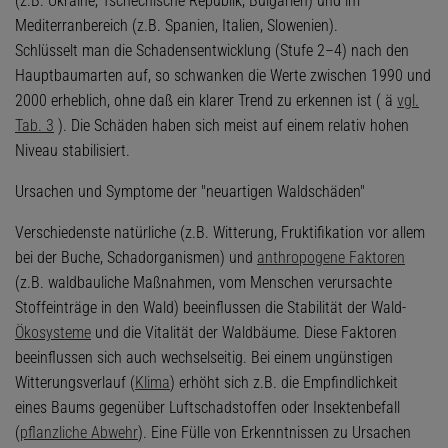
(z.B. Ukraine, Tschechische Republik, Bulgarien) und im
Mediterranbereich (z.B. Spanien, Italien, Slowenien).
Schlüsselt man die Schadensentwicklung (Stufe 2–4) nach den
Hauptbaumarten auf, so schwanken die Werte zwischen 1990 und
2000 erheblich, ohne daß ein klarer Trend zu erkennen ist ( ä
vgl.
Tab. 3
). Die Schäden haben sich meist auf einem relativ hohen
Niveau stabilisiert.
Ursachen und Symptome der "neuartigen Waldschäden"
Verschiedenste natürliche (z.B. Witterung, Fruktifikation vor allem
bei der Buche, Schadorganismen) und
anthropogene Faktoren
(z.B. waldbauliche Maßnahmen, vom Menschen verursachte
Stoffeinträge in den Wald) beeinflussen die Stabilität der Wald-
Ökosysteme
und die Vitalität der Waldbäume. Diese Faktoren
beeinflussen sich auch wechselseitig. Bei einem ungünstigen
Witterungsverlauf (
Klima
) erhöht sich z.B. die Empfindlichkeit
eines Baums gegenüber Luftschadstoffen oder Insektenbefall
(
pflanzliche Abwehr
). Eine Fülle von Erkenntnissen zu Ursachen