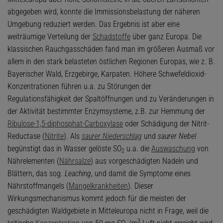
abgegeben wird, konnte die Immissionsbelastung der näheren
Umgebung reduziert werden. Das Ergebnis ist aber eine
weiträumige Verteilung der
Schadstoffe
über ganz Europa. Die
klassischen Rauchgasschäden fand man im größeren Ausmaß vor
allem in den stark belasteten östlichen Regionen Europas, wie z. B.
Bayerischer Wald, Erzgebirge, Karpaten. Höhere Schwefeldioxid-
Konzentrationen führen u.a. zu Störungen der
Regulationsfähigkeit der Spaltöffnungen und zu Veränderungen in
der Aktivität bestimmter Enzymsysteme, z.B. zur Hemmung der
Ribulose-1,5-diphosphat-Carboxylase
oder Schädigung der Nitrit-
Reductase (
Nitrite
). Als
saurer Niederschlag
und
saurer Nebel
begünstigt das in Wasser gelöste SO
u.a. die
Auswaschung
von
2
Nährelementen (
Nährsalze
) aus vorgeschädigten Nadeln und
Blättern, das sog.
Leaching
, und damit die Symptome eines
Nährstoffmangels (
Mangelkrankheiten
). Dieser
Wirkungsmechanismus kommt jedoch für die meisten der
geschädigten Waldgebiete in Mitteleuropa nicht in Frage, weil die
3