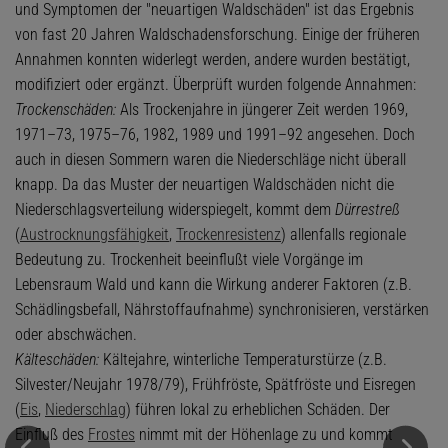
und Symptomen der "neuartigen Waldschäden" ist das Ergebnis
von fast 20 Jahren Waldschadensforschung. Einige der früheren
Annahmen konnten widerlegt werden, andere wurden bestätigt,
modifiziert oder ergänzt. Überprüft wurden folgende Annahmen:
Trockenschäden:
Als Trockenjahre in jüngerer Zeit werden 1969,
1971–73, 1975–76, 1982, 1989 und 1991–92 angesehen. Doch
auch in diesen Sommern waren die Niederschläge nicht überall
knapp. Da das Muster der neuartigen Waldschäden nicht die
Niederschlagsverteilung widerspiegelt, kommt dem
Dürrestreß
(
Austrocknungsfähigkeit
,
Trockenresistenz
) allenfalls regionale
Bedeutung zu. Trockenheit beeinflußt viele Vorgänge im
Lebensraum Wald und kann die Wirkung anderer Faktoren (z.B.
Schädlingsbefall, Nährstoffaufnahme) synchronisieren, verstärken
oder abschwächen.
Kälteschäden:
Kältejahre, winterliche Temperaturstürze (z.B.
Silvester/Neujahr 1978/79), Frühfröste, Spätfröste und Eisregen
(
Eis
,
Niederschlag
) führen lokal zu erheblichen Schäden. Der
Einfluß des
Frostes
nimmt mit der Höhenlage zu und kommt