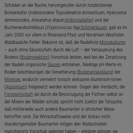
Schäden an der Buche, hervorgerufen durch holzbrütende
Borkenkäfer (insbesondere
Trypodendron domesticum, Hylecoetus
dermestoides, Anisandrus dispar;
Ambrosiakäfer
) und der
Buchenwollschildlaus (
Cryptococcus fagi;
Schmierläuse
), gab es im
Jahr 2000 vor allem in Rheinland-Pfalz und Nordrhein-Westfalen.
Waldbauliche Fehler
: Bekannt ist, daß die Nadelholz-
Monokulturen
– auch ohne Säurezufuhr durch die Luft – der Versauerung des
Bodens (
Bodenreaktion
) Vorschub leisten, weil bei der Zersetzung
der Nadeln organische
Säuren
entstehen. Niedrige pH-Werte im
Boden beschleunigen die Verwitterung (
Bodenentwicklung
) der
Minerale
, wodurch vermehrt toxisch wirksame Aluminium-Ionen
(
Aluminium
) freigesetzt werden können. Gegen den Verdacht, die
Forstwirtschaft
sei durch die Bevorzugung der Fichten selbst an
der Misere der Wälder schuld, spricht nicht zuletzt die Tatsache,
daß mittlerweile auch andere Baumarten in ähnlicher Weise
betroffen sind. Die Wirtschaftsweise und der Anbau nicht
standortgemäßer Baumarten mögen den Waldschäden
mancherorts Vorschub geleistet haben – erklären können sie