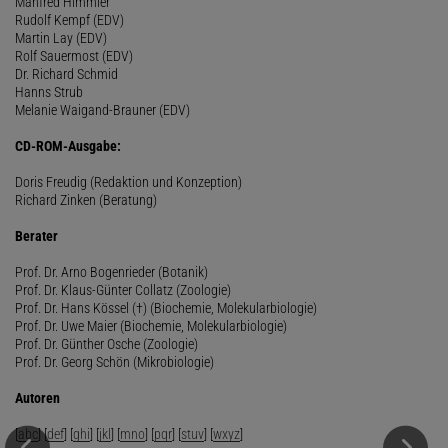
Manfred Himmler
Rudolf Kempf (EDV)
Martin Lay (EDV)
Rolf Sauermost (EDV)
Dr. Richard Schmid
Hanns Strub
Melanie Waigand-Brauner (EDV)
CD-ROM-Ausgabe:
Doris Freudig (Redaktion und Konzeption)
Richard Zinken (Beratung)
Berater
Prof. Dr. Arno Bogenrieder (Botanik)
Prof. Dr. Klaus-Günter Collatz (Zoologie)
Prof. Dr. Hans Kössel (†) (Biochemie, Molekularbiologie)
Prof. Dr. Uwe Maier (Biochemie, Molekularbiologie)
Prof. Dr. Günther Osche (Zoologie)
Prof. Dr. Georg Schön (Mikrobiologie)
Autoren
[
abc
] [
def
] [
ghi
] [
jkl
] [
mno
] [
pqr
] [
stuv
] [
wxyz
]