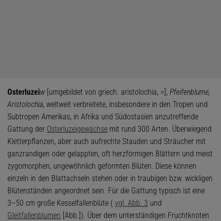
Osterluzei
w
[umgebildet von griech. aristolochia, =],
Pfeifenblume,
Aristolochia
, weltweit verbreitete, insbesondere in den Tropen und
Subtropen Amerikas, in Afrika und Südostasien anzutreffende
Gattung der
Osterluzeigewächse
mit rund 300 Arten. Überwiegend
Kletterpflanzen, aber auch aufrechte Stauden und Sträucher mit
ganzrandigen oder gelappten, oft herzförmigen Blättern und meist
zygomorphen, ungewöhnlich geformten Blüten. Diese können
einzeln in den Blattachseln stehen oder in traubigen bzw. wickligen
Blütenständen angeordnet sein. Für die Gattung typisch ist eine
3–50 cm große Kesselfallenblüte (
vgl. Abb. 3
und
Gleitfallenblumen
[Abb.]). Über dem unterständigen Fruchtknoten