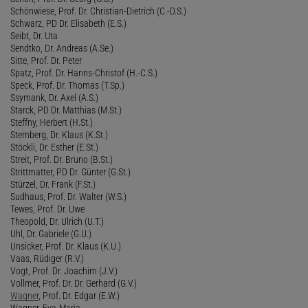
Schönwiese, Prof. Dr. Christian-Dietrich (C.-D.S.)
Schwarz, PD Dr. Elisabeth (E.S.)
Seibt, Dr. Uta
Sendtko, Dr. Andreas (A.Se.)
Sitte, Prof. Dr. Peter
Spatz, Prof. Dr. Hanns-Christof (H.-C.S.)
Speck, Prof. Dr. Thomas (T.Sp.)
Ssymank, Dr. Axel (A.S.)
Starck, PD Dr. Matthias (M.St.)
Steffny, Herbert (H.St.)
Sternberg, Dr. Klaus (K.St.)
Stöckli, Dr. Esther (E.St.)
Streit, Prof. Dr. Bruno (B.St.)
Strittmatter, PD Dr. Günter (G.St.)
Stürzel, Dr. Frank (F.St.)
Sudhaus, Prof. Dr. Walter (W.S.)
Tewes, Prof. Dr. Uwe
Theopold, Dr. Ulrich (U.T.)
Uhl, Dr. Gabriele (G.U.)
Unsicker, Prof. Dr. Klaus (K.U.)
Vaas, Rüdiger (R.V.)
Vogt, Prof. Dr. Joachim (J.V.)
Vollmer, Prof. Dr. Dr. Gerhard (G.V.)
Wagner
, Prof. Dr. Edgar (E.W.)
Wagner, Eva-Maria