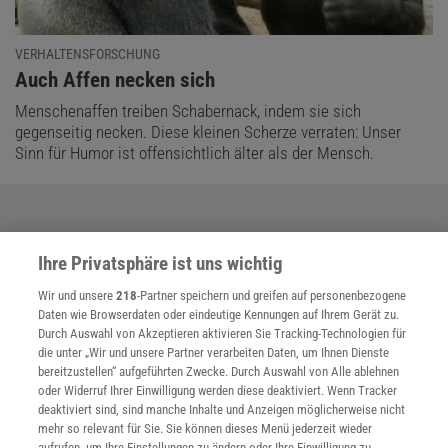
VERHALTENSFORSCHUNG
:
Auch Affen necken sich
Menschenaffen treiben Schabernack, indem sie sich
gegenseitig necken. Diese kleinen Scherze verraten: Unser
Sinn für Humor ist offensichtlich älter als der Mensch.
Ihre Privatsphäre ist uns wichtig
Wir und unsere
218
-Partner speichern und greifen auf personenbezogene
Daten wie Browserdaten oder eindeutige Kennungen auf Ihrem Gerät zu.
Durch Auswahl von Akzeptieren aktivieren Sie Tracking-Technologien für
die unter „Wir und unsere Partner verarbeiten Daten, um Ihnen Dienste
bereitzustellen“ aufgeführten Zwecke. Durch Auswahl von Alle ablehnen
oder Widerruf Ihrer Einwilligung werden diese deaktiviert. Wenn Tracker
deaktiviert sind, sind manche Inhalte und Anzeigen möglicherweise nicht
mehr so relevant für Sie. Sie können dieses Menü jederzeit wieder
aufrufen, um Ihre Einstellungen zu ändern oder Ihre Einwilligung zu