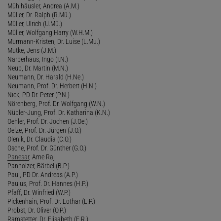
Mühlhäusler, Andrea (A.M.)
Müller, Dr. Ralph (R.Mü.)
Müller, Ulrich (U.Mü.)
Müller, Wolfgang Harry (W.H.M.)
Murmann-Kristen, Dr. Luise (L.Mu.)
Mutke, Jens (J.M.)
Narberhaus, Ingo (I.N.)
Neub, Dr. Martin (M.N.)
Neumann, Dr. Harald (H.Ne.)
Neumann, Prof. Dr. Herbert (H.N.)
Nick, PD Dr. Peter (P.N.)
Nörenberg, Prof. Dr. Wolfgang (W.N.)
Nübler-Jung, Prof. Dr. Katharina (K.N.)
Oehler, Prof. Dr. Jochen (J.Oe.)
Oelze, Prof. Dr. Jürgen (J.O.)
Olenik, Dr. Claudia (C.O.)
Osche, Prof. Dr. Günther (G.O.)
Panesar
, Arne Raj
Panholzer, Bärbel (B.P.)
Paul, PD Dr. Andreas (A.P.)
Paulus, Prof. Dr. Hannes (H.P.)
Pfaff, Dr. Winfried (W.P.)
Pickenhain, Prof. Dr. Lothar (L.P.)
Probst, Dr. Oliver (O.P.)
Ramstetter, Dr. Elisabeth (E.R.)