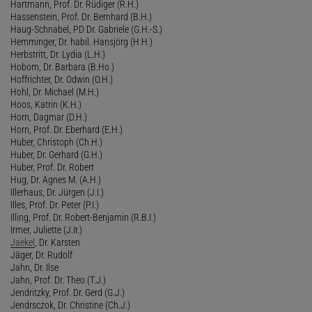
Hartmann, Prof. Dr. Rüdiger (R.H.)
Hassenstein, Prof. Dr. Bernhard (B.H.)
Haug-Schnabel, PD Dr. Gabriele (G.H.-S.)
Hemminger, Dr. habil. Hansjörg (H.H.)
Herbstritt, Dr. Lydia (L.H.)
Hobom, Dr. Barbara (B.Ho.)
Hoffrichter, Dr. Odwin (O.H.)
Hohl, Dr. Michael (M.H.)
Hoos, Katrin (K.H.)
Horn, Dagmar (D.H.)
Horn, Prof. Dr. Eberhard (E.H.)
Huber, Christoph (Ch.H.)
Huber, Dr. Gerhard (G.H.)
Huber, Prof. Dr. Robert
Hug, Dr. Agnes M. (A.H.)
Illerhaus, Dr. Jürgen (J.I.)
Illes, Prof. Dr. Peter (P.I.)
Illing, Prof. Dr. Robert-Benjamin (R.B.I.)
Irmer, Juliette (J.Ir.)
Jaekel
, Dr. Karsten
Jäger, Dr. Rudolf
Jahn, Dr. Ilse
Jahn, Prof. Dr. Theo (T.J.)
Jendritzky, Prof. Dr. Gerd (G.J.)
Jendrsczok, Dr. Christine (Ch.J.)