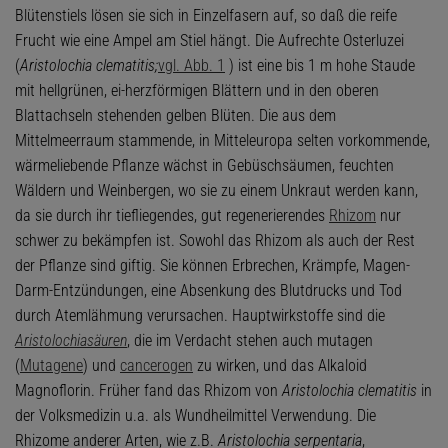
Blütenstiels lösen sie sich in Einzelfasern auf, so daß die reife
Frucht wie eine Ampel am Stiel hängt. Die Aufrechte Osterluzei
(
Aristolochia clematitis;
vgl. Abb. 1
) ist eine bis 1 m hohe Staude
mit hellgrünen, ei-herzförmigen Blättern und in den oberen
Blattachseln stehenden gelben Blüten. Die aus dem
Mittelmeerraum stammende, in Mitteleuropa selten vorkommende,
wärmeliebende Pflanze wächst in Gebüschsäumen, feuchten
Wäldern und Weinbergen, wo sie zu einem Unkraut werden kann,
da sie durch ihr tiefliegendes, gut regenerierendes
Rhizom
nur
schwer zu bekämpfen ist. Sowohl das Rhizom als auch der Rest
der Pflanze sind giftig. Sie können Erbrechen, Krämpfe, Magen-
Darm-Entzündungen, eine Absenkung des Blutdrucks und Tod
durch Atemlähmung verursachen. Hauptwirkstoffe sind die
Aristolochiasäuren
, die im Verdacht stehen auch mutagen
(
Mutagene
) und
cancerogen
zu wirken, und das Alkaloid
Magnoflorin. Früher fand das Rhizom von
Aristolochia clematitis
in
der Volksmedizin u.a. als Wundheilmittel Verwendung. Die
Rhizome anderer Arten, wie z.B.
Aristolochia serpentaria
,