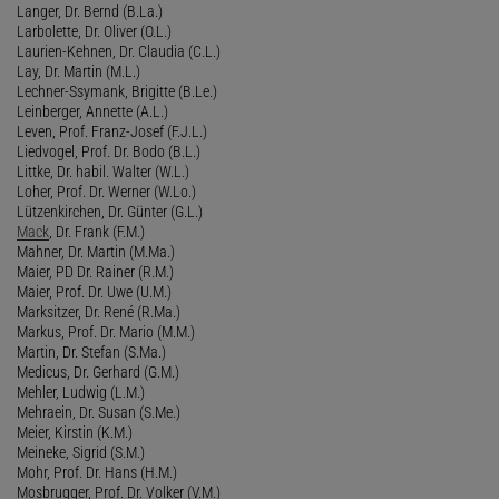
Langer, Dr. Bernd (B.La.)
Larbolette, Dr. Oliver (O.L.)
Laurien-Kehnen, Dr. Claudia (C.L.)
Lay, Dr. Martin (M.L.)
Lechner-Ssymank, Brigitte (B.Le.)
Leinberger, Annette (A.L.)
Leven, Prof. Franz-Josef (F.J.L.)
Liedvogel, Prof. Dr. Bodo (B.L.)
Littke, Dr. habil. Walter (W.L.)
Loher, Prof. Dr. Werner (W.Lo.)
Lützenkirchen, Dr. Günter (G.L.)
Mack
, Dr. Frank (F.M.)
Mahner, Dr. Martin (M.Ma.)
Maier, PD Dr. Rainer (R.M.)
Maier, Prof. Dr. Uwe (U.M.)
Marksitzer, Dr. René (R.Ma.)
Markus, Prof. Dr. Mario (M.M.)
Martin, Dr. Stefan (S.Ma.)
Medicus, Dr. Gerhard (G.M.)
Mehler, Ludwig (L.M.)
Mehraein, Dr. Susan (S.Me.)
Meier, Kirstin (K.M.)
Meineke, Sigrid (S.M.)
Mohr, Prof. Dr. Hans (H.M.)
Mosbrugger, Prof. Dr. Volker (V.M.)