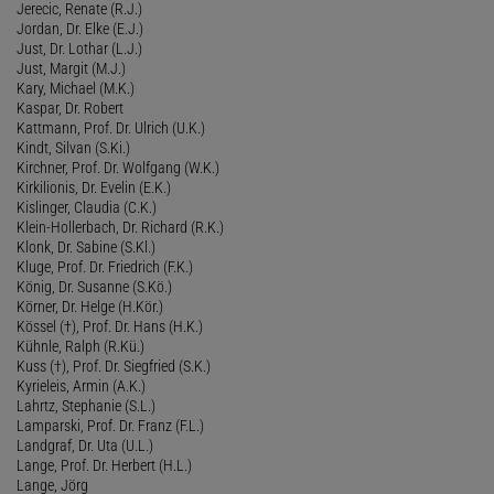
Jerecic, Renate (R.J.)
Jordan, Dr. Elke (E.J.)
Just, Dr. Lothar (L.J.)
Just, Margit (M.J.)
Kary, Michael (M.K.)
Kaspar, Dr. Robert
Kattmann, Prof. Dr. Ulrich (U.K.)
Kindt, Silvan (S.Ki.)
Kirchner, Prof. Dr. Wolfgang (W.K.)
Kirkilionis, Dr. Evelin (E.K.)
Kislinger, Claudia (C.K.)
Klein-Hollerbach, Dr. Richard (R.K.)
Klonk, Dr. Sabine (S.Kl.)
Kluge, Prof. Dr. Friedrich (F.K.)
König, Dr. Susanne (S.Kö.)
Körner, Dr. Helge (H.Kör.)
Kössel (†), Prof. Dr. Hans (H.K.)
Kühnle, Ralph (R.Kü.)
Kuss (†), Prof. Dr. Siegfried (S.K.)
Kyrieleis, Armin (A.K.)
Lahrtz, Stephanie (S.L.)
Lamparski, Prof. Dr. Franz (F.L.)
Landgraf, Dr. Uta (U.L.)
Lange, Prof. Dr. Herbert (H.L.)
Lange, Jörg