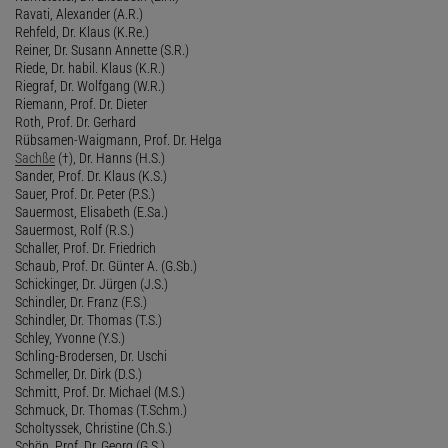
Ravati, Alexander (A.R.)
Rehfeld, Dr. Klaus (K.Re.)
Reiner, Dr. Susann Annette (S.R.)
Riede, Dr. habil. Klaus (K.R.)
Riegraf, Dr. Wolfgang (W.R.)
Riemann, Prof. Dr. Dieter
Roth, Prof. Dr. Gerhard
Rübsamen-Waigmann, Prof. Dr. Helga
Sachße
(†), Dr. Hanns (H.S.)
Sander, Prof. Dr. Klaus (K.S.)
Sauer, Prof. Dr. Peter (P.S.)
Sauermost, Elisabeth (E.Sa.)
Sauermost, Rolf (R.S.)
Schaller, Prof. Dr. Friedrich
Schaub, Prof. Dr. Günter A. (G.Sb.)
Schickinger, Dr. Jürgen (J.S.)
Schindler, Dr. Franz (F.S.)
Schindler, Dr. Thomas (T.S.)
Schley, Yvonne (Y.S.)
Schling-Brodersen, Dr. Uschi
Schmeller, Dr. Dirk (D.S.)
Schmitt, Prof. Dr. Michael (M.S.)
Schmuck, Dr. Thomas (T.Schm.)
Scholtyssek, Christine (Ch.S.)
Schön, Prof. Dr. Georg (G.S.)