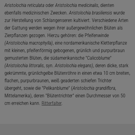
Aristolochia reticulata
oder
Aristolochia medicinalis
, dienten
ebenfalls medizinischen Zwecken.
Aristolochia brasiliensis
wurde
zur Herstellung von Schlangenseren kultiviert. Verschiedene Arten
der Gattung werden wegen ihrer außergewöhnlichen Blüten als
Zierpflanzen gezogen. Hierzu gehören: die Pfeifenwinde
(Aristolochia macrophylla)
, eine nordamerikanische Kletterpflanze
mit kleinen, pfeifenförmig gebogenen, grünlich und purpurbraun
gemusterten Blüten, die südamerikanische "Calicoblume"
(Aristolochia littoralis
, syn.
Aristolochia elegans)
, deren dicke, stark
gekrümmte, grünlichgelbe Blütenröhre in einen etwa 10 cm breiten,
flachen, purpurbraunen, weiß geaderten schiefen Trichter
übergeht, sowie die "Pelikanblume" (
Aristolochia grandiflora
,
Mittelamerika), deren "Blütentrichter" einen Durchmesser von 50
cm erreichen kann.
Ritterfalter
.