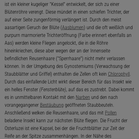
ist ein kleiner kugeliger "Kessel" entwickelt, der sich zu einer
Blütenröhre verengt. Diese mündet in einen schiefen Trichter, der
auf einer Seite zungenförmig verlängert ist. Durch den meist
aasartigen Geruch der Blüte (
Aasblumen
) und die oft weißlich und
purpurn marmorierte Trichteröffnung (Farbe erinnert ebenfalls an
Aas) werden kleine Fliegen angelockt, die in die Röhre
hineinkriechen, diese aber wegen der an der Innenseite
befindlichen Reusenhaare ("Sperrhaare") nicht mehr verlassen
können. In der Umgebung des Gynostemiums (Verwachsung der
Staubblätter und Griffel) enthalten die Zellen oft kein
Chlorophyll
.
Durch das einfallende Licht wirkt dieser Bereich für das Insekt wie
ein helles Fenster
(Fensterblüte)
, auf das es zustrebt. Dabei kommt
es in unmittelbaren Kontakt mit den
Narben
und den nach
vorangegangener
Bestäubung
geöffneten Staubbeuteln.
Anschließend welken die Reusenhaare, und das mit
Pollen
beladene Insekt kann zur nächsten Blüte fliegen. Die Frucht der
Osterluzei ist eine Kapsel, bei der die Fruchtblätter zur Zeit der
Reife an der Spitze zusammenhängen. In der Nähe des