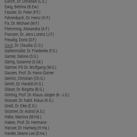
Eurich, Dr. Christian (C.E.)
Ewig, Bettina (B.Ew.)
Fässler, Dr. Peter (P.F.)
Fehrenbach, Dr. Heinz (H.F.)
Fix, Dr. Michael (M.F.)
Flemming, Alexandra (A.F.)
Franzen, Dr. Jens Lorenz (J.F.)
Freudig, Doris (D.F.)
Gack
, Dr. Claudia (C.G.)
Gallenmüller, Dr. Friederike (F.G.)
Ganter, Sabine (S.G.)
Gärtig, Susanne (S.Gä.)
Gärtner, PD Dr. Wolfgang (W.G.)
Gassen, Prof. Dr. Hans-Günter
Geinitz, Christian (Ch.G.)
Genth, Dr. Harald (H.G.)
Gläser, Dr. Birgitta (B.G.)
Götting, Prof. Dr. Klaus-Jürgen (K.-J.G.)
Grasser, Dr. habil. Klaus (K.G.)
Grieß, Dr. Eike (E.G.)
Grüttner, Dr. Astrid (A.G.)
Häbe, Martina (M.Hä.)
Haken, Prof. Dr. Hermann
Hanser, Dr. Hartwig (H.Ha.)
Harder, Deane Lee (D.Ha.)