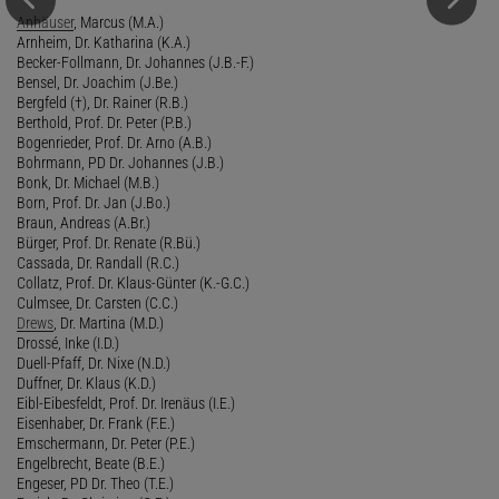
Anhäuser
, Marcus (M.A.)
Arnheim, Dr. Katharina (K.A.)
Becker-Follmann, Dr. Johannes (J.B.-F.)
Bensel, Dr. Joachim (J.Be.)
Bergfeld (†), Dr. Rainer (R.B.)
Berthold, Prof. Dr. Peter (P.B.)
Bogenrieder, Prof. Dr. Arno (A.B.)
Bohrmann, PD Dr. Johannes (J.B.)
Bonk, Dr. Michael (M.B.)
Born, Prof. Dr. Jan (J.Bo.)
Braun, Andreas (A.Br.)
Bürger, Prof. Dr. Renate (R.Bü.)
Cassada, Dr. Randall (R.C.)
Collatz, Prof. Dr. Klaus-Günter (K.-G.C.)
Culmsee, Dr. Carsten (C.C.)
Drews
, Dr. Martina (M.D.)
Drossé, Inke (I.D.)
Duell-Pfaff, Dr. Nixe (N.D.)
Duffner, Dr. Klaus (K.D.)
Eibl-Eibesfeldt, Prof. Dr. Irenäus (I.E.)
Eisenhaber, Dr. Frank (F.E.)
Emschermann, Dr. Peter (P.E.)
Engelbrecht, Beate (B.E.)
Engeser, PD Dr. Theo (T.E.)