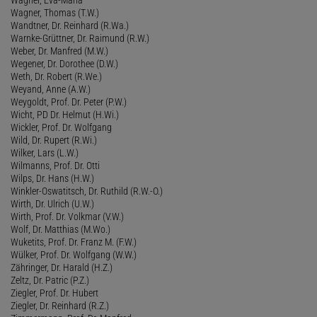
Wagner, Thomas (T.W.)
Wandtner, Dr. Reinhard (R.Wa.)
Warnke-Grüttner, Dr. Raimund (R.W.)
Weber, Dr. Manfred (M.W.)
Wegener, Dr. Dorothee (D.W.)
Weth, Dr. Robert (R.We.)
Weyand, Anne (A.W.)
Weygoldt, Prof. Dr. Peter (P.W.)
Wicht, PD Dr. Helmut (H.Wi.)
Wickler, Prof. Dr. Wolfgang
Wild, Dr. Rupert (R.Wi.)
Wilker, Lars (L.W.)
Wilmanns, Prof. Dr. Otti
Wilps, Dr. Hans (H.W.)
Winkler-Oswatitsch, Dr. Ruthild (R.W.-O.)
Wirth, Dr. Ulrich (U.W.)
Wirth, Prof. Dr. Volkmar (V.W.)
Wolf, Dr. Matthias (M.Wo.)
Wuketits, Prof. Dr. Franz M. (F.W.)
Wülker, Prof. Dr. Wolfgang (W.W.)
Zähringer, Dr. Harald (H.Z.)
Zeltz, Dr. Patric (P.Z.)
Ziegler, Prof. Dr. Hubert
Ziegler, Dr. Reinhard (R.Z.)