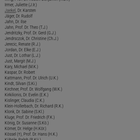
Irmer, Juliette (J.Ir.)
Jaekel
, Dr. Karsten
Jäger, Dr. Rudolf
Jahn, Dr. Ilse
Jahn, Prof. Dr. Theo (T.J.)
Jendritzky, Prof. Dr. Gerd (G.J.)
Jendrsczok, Dr. Christine (Ch.J.)
Jerecic, Renate (R.J.)
Jordan, Dr. Elke (E.J.)
Just, Dr. Lothar (L.J.)
Just, Margit (M.J.)
Kary, Michael (M.K.)
Kaspar, Dr. Robert
Kattmann, Prof. Dr. Ulrich (U.K.)
Kindt, Silvan (S.Ki.)
Kirchner, Prof. Dr. Wolfgang (W.K.)
Kirkilionis, Dr. Evelin (E.K.)
Kislinger, Claudia (C.K.)
Klein-Hollerbach, Dr. Richard (R.K.)
Klonk, Dr. Sabine (S.Kl.)
Kluge, Prof. Dr. Friedrich (F.K.)
König, Dr. Susanne (S.Kö.)
Körner, Dr. Helge (H.Kör.)
Kössel (†), Prof. Dr. Hans (H.K.)
Kühnle, Ralph (R.Kü.)