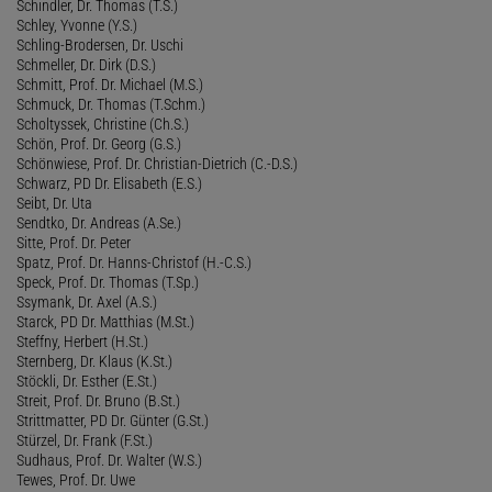
Schindler, Dr. Thomas (T.S.)
Schley, Yvonne (Y.S.)
Schling-Brodersen, Dr. Uschi
Schmeller, Dr. Dirk (D.S.)
Schmitt, Prof. Dr. Michael (M.S.)
Schmuck, Dr. Thomas (T.Schm.)
Scholtyssek, Christine (Ch.S.)
Schön, Prof. Dr. Georg (G.S.)
Schönwiese, Prof. Dr. Christian-Dietrich (C.-D.S.)
Schwarz, PD Dr. Elisabeth (E.S.)
Seibt, Dr. Uta
Sendtko, Dr. Andreas (A.Se.)
Sitte, Prof. Dr. Peter
Spatz, Prof. Dr. Hanns-Christof (H.-C.S.)
Speck, Prof. Dr. Thomas (T.Sp.)
Ssymank, Dr. Axel (A.S.)
Starck, PD Dr. Matthias (M.St.)
Steffny, Herbert (H.St.)
Sternberg, Dr. Klaus (K.St.)
Stöckli, Dr. Esther (E.St.)
Streit, Prof. Dr. Bruno (B.St.)
Strittmatter, PD Dr. Günter (G.St.)
Stürzel, Dr. Frank (F.St.)
Sudhaus, Prof. Dr. Walter (W.S.)
Tewes, Prof. Dr. Uwe