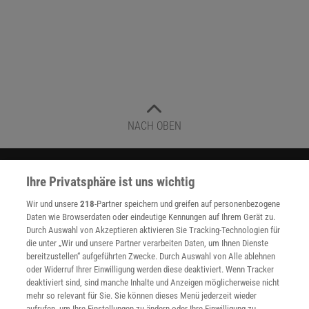
NACH OBEN
Für Sie im Spektrum-Shop und am Kiosk:
Ihre Privatsphäre ist uns wichtig
Wir und unsere
218
-Partner speichern und greifen auf personenbezogene
Daten wie Browserdaten oder eindeutige Kennungen auf Ihrem Gerät zu.
Durch Auswahl von Akzeptieren aktivieren Sie Tracking-Technologien für
die unter „Wir und unsere Partner verarbeiten Daten, um Ihnen Dienste
bereitzustellen“ aufgeführten Zwecke. Durch Auswahl von Alle ablehnen
oder Widerruf Ihrer Einwilligung werden diese deaktiviert. Wenn Tracker
deaktiviert sind, sind manche Inhalte und Anzeigen möglicherweise nicht
WEITERE NEUERSCHEINUNGEN
SPEKTRUM SHOP
mehr so relevant für Sie. Sie können dieses Menü jederzeit wieder
aufrufen, um Ihre Einstellungen zu ändern oder Ihre Einwilligung zu