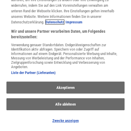
widerrufen, indem Sie auf den Link Voreinstellungen verwalten am
unteren Rand der Webseite klicken. Ihre Einstellungen gelten innerhalb
Spektrum
.de-Newsletter abonnieren
unseres Website. Weitere Informationen finden Sie in unserer
Datenschutzerklärung.
Datenschutz
Impressum
JETZT ANMELDEN!
Wir und unsere Partner verarbeiten Daten, um Folgendes
bereitzustellen:
Sie können unsere Newsletter jederzeit wieder abbestellen. Infos zu unserem Umgang
mit Ihren personenbezogenen Daten finden Sie in unserer
Datenschutzerklärung
.
Verwendung genauer Standortdaten. Endgeräteeigenschaften zur
Identifikation aktiv abfragen. Speichern von oder Zugriff auf
Informationen auf einem Endgerät. Personalisierte Werbung und Inhalte,
Messung von Werbeleistung und der Performance von Inhalten,
Zielgruppenforschung sowie Entwicklung und Verbesserung von
Angeboten.
SERVICES
Liste der Partner (Lieferanten)
Newsletter
Kontakt
Spektrum Shop
Akzeptieren
Im Handel kaufen
Presse
Alle ablehnen
Verträge kündigen
Widerruf
Zwecke anzeigen
INFO
Mediadaten