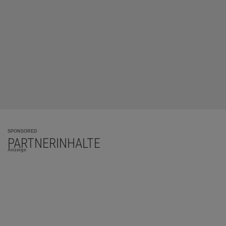
SPONSORED
PARTNERINHALTE
Anzeige