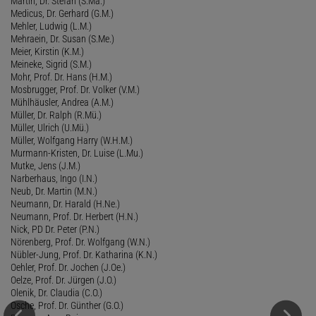
Martin, Dr. Stefan (S.Ma.)
Medicus, Dr. Gerhard (G.M.)
Mehler, Ludwig (L.M.)
Mehraein, Dr. Susan (S.Me.)
Meier, Kirstin (K.M.)
Meineke, Sigrid (S.M.)
Mohr, Prof. Dr. Hans (H.M.)
Mosbrugger, Prof. Dr. Volker (V.M.)
Mühlhäusler, Andrea (A.M.)
Müller, Dr. Ralph (R.Mü.)
Müller, Ulrich (U.Mü.)
Müller, Wolfgang Harry (W.H.M.)
Murmann-Kristen, Dr. Luise (L.Mu.)
Mutke, Jens (J.M.)
Narberhaus, Ingo (I.N.)
Neub, Dr. Martin (M.N.)
Neumann, Dr. Harald (H.Ne.)
Neumann, Prof. Dr. Herbert (H.N.)
Nick, PD Dr. Peter (P.N.)
Nörenberg, Prof. Dr. Wolfgang (W.N.)
Nübler-Jung, Prof. Dr. Katharina (K.N.)
Oehler, Prof. Dr. Jochen (J.Oe.)
Oelze, Prof. Dr. Jürgen (J.O.)
Olenik, Dr. Claudia (C.O.)
Osche, Prof. Dr. Günther (G.O.)