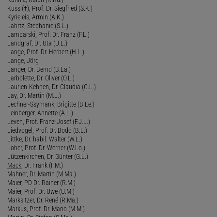
Kuss (†), Prof. Dr. Siegfried (S.K.)
Kyrieleis, Armin (A.K.)
Lahrtz, Stephanie (S.L.)
Lamparski, Prof. Dr. Franz (F.L.)
Landgraf, Dr. Uta (U.L.)
Lange, Prof. Dr. Herbert (H.L.)
Lange, Jörg
Langer, Dr. Bernd (B.La.)
Larbolette, Dr. Oliver (O.L.)
Laurien-Kehnen, Dr. Claudia (C.L.)
Lay, Dr. Martin (M.L.)
Lechner-Ssymank, Brigitte (B.Le.)
Leinberger, Annette (A.L.)
Leven, Prof. Franz-Josef (F.J.L.)
Liedvogel, Prof. Dr. Bodo (B.L.)
Littke, Dr. habil. Walter (W.L.)
Loher, Prof. Dr. Werner (W.Lo.)
Lützenkirchen, Dr. Günter (G.L.)
Mack
, Dr. Frank (F.M.)
Mahner, Dr. Martin (M.Ma.)
Maier, PD Dr. Rainer (R.M.)
Maier, Prof. Dr. Uwe (U.M.)
Marksitzer, Dr. René (R.Ma.)
Markus, Prof. Dr. Mario (M.M.)