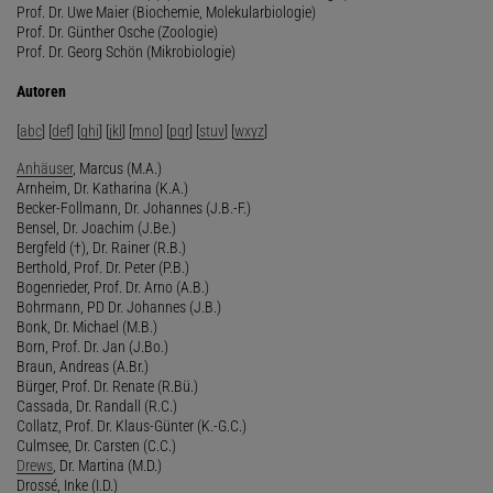
Prof. Dr. Uwe Maier (Biochemie, Molekularbiologie)
Prof. Dr. Günther Osche (Zoologie)
Prof. Dr. Georg Schön (Mikrobiologie)
Autoren
[
abc
] [
def
] [
ghi
] [
jkl
] [
mno
] [
pqr
] [
stuv
] [
wxyz
]
Anhäuser
, Marcus (M.A.)
Arnheim, Dr. Katharina (K.A.)
Becker-Follmann, Dr. Johannes (J.B.-F.)
Bensel, Dr. Joachim (J.Be.)
Bergfeld (†), Dr. Rainer (R.B.)
Berthold, Prof. Dr. Peter (P.B.)
Bogenrieder, Prof. Dr. Arno (A.B.)
Bohrmann, PD Dr. Johannes (J.B.)
Bonk, Dr. Michael (M.B.)
Born, Prof. Dr. Jan (J.Bo.)
Braun, Andreas (A.Br.)
Bürger, Prof. Dr. Renate (R.Bü.)
Cassada, Dr. Randall (R.C.)
Collatz, Prof. Dr. Klaus-Günter (K.-G.C.)
Culmsee, Dr. Carsten (C.C.)
Drews
, Dr. Martina (M.D.)
Drossé, Inke (I.D.)