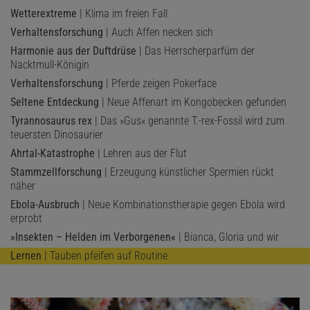
Wetterextreme
| Klima im freien Fall
Verhaltensforschung
| Auch Affen necken sich
Harmonie aus der Duftdrüse
| Das Herrscherparfüm der
Nacktmull-Königin
Verhaltensforschung
| Pferde zeigen Pokerface
Seltene Entdeckung
| Neue Affenart im Kongobecken gefunden
Tyrannosaurus rex
| Das »Gus« genannte T.-rex-Fossil wird zum
teuersten Dinosaurier
Ahrtal-Katastrophe
| Lehren aus der Flut
Stammzellforschung
| Erzeugung künstlicher Spermien rückt
näher
Ebola-Ausbruch
| Neue Kombinationstherapie gegen Ebola wird
erprobt
»Insekten – Helden im Verborgenen«
| Bianca, Gloria und wir
Lernen
| Tauben pfeifen auf Routine