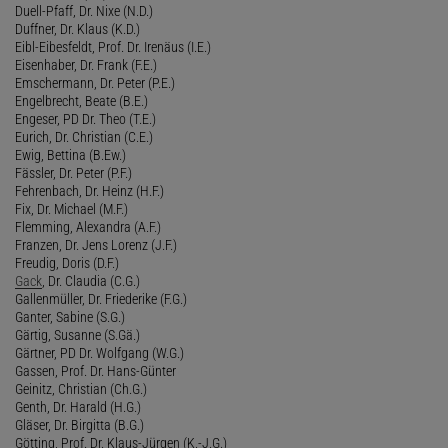
Duell-Pfaff, Dr. Nixe (N.D.)
Duffner, Dr. Klaus (K.D.)
Eibl-Eibesfeldt, Prof. Dr. Irenäus (I.E.)
Eisenhaber, Dr. Frank (F.E.)
Emschermann, Dr. Peter (P.E.)
Engelbrecht, Beate (B.E.)
Engeser, PD Dr. Theo (T.E.)
Eurich, Dr. Christian (C.E.)
Ewig, Bettina (B.Ew.)
Fässler, Dr. Peter (P.F.)
Fehrenbach, Dr. Heinz (H.F.)
Fix, Dr. Michael (M.F.)
Flemming, Alexandra (A.F.)
Franzen, Dr. Jens Lorenz (J.F.)
Freudig, Doris (D.F.)
Gack
, Dr. Claudia (C.G.)
Gallenmüller, Dr. Friederike (F.G.)
Ganter, Sabine (S.G.)
Gärtig, Susanne (S.Gä.)
Gärtner, PD Dr. Wolfgang (W.G.)
Gassen, Prof. Dr. Hans-Günter
Geinitz, Christian (Ch.G.)
Genth, Dr. Harald (H.G.)
Gläser, Dr. Birgitta (B.G.)
Götting, Prof. Dr. Klaus-Jürgen (K.-J.G.)