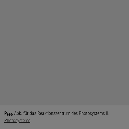
P
, Abk. für das Reaktionszentrum des Photosystems II.
680
Photosysteme
.