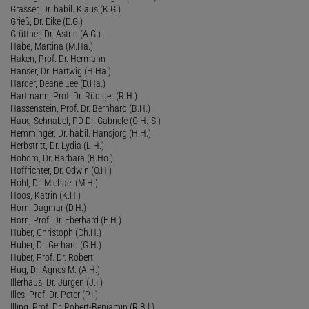
Grasser, Dr. habil. Klaus (K.G.)
Grieß, Dr. Eike (E.G.)
Grüttner, Dr. Astrid (A.G.)
Häbe, Martina (M.Hä.)
Haken, Prof. Dr. Hermann
Hanser, Dr. Hartwig (H.Ha.)
Harder, Deane Lee (D.Ha.)
Hartmann, Prof. Dr. Rüdiger (R.H.)
Hassenstein, Prof. Dr. Bernhard (B.H.)
Haug-Schnabel, PD Dr. Gabriele (G.H.-S.)
Hemminger, Dr. habil. Hansjörg (H.H.)
Herbstritt, Dr. Lydia (L.H.)
Hobom, Dr. Barbara (B.Ho.)
Hoffrichter, Dr. Odwin (O.H.)
Hohl, Dr. Michael (M.H.)
Hoos, Katrin (K.H.)
Horn, Dagmar (D.H.)
Horn, Prof. Dr. Eberhard (E.H.)
Huber, Christoph (Ch.H.)
Huber, Dr. Gerhard (G.H.)
Huber, Prof. Dr. Robert
Hug, Dr. Agnes M. (A.H.)
Illerhaus, Dr. Jürgen (J.I.)
Illes, Prof. Dr. Peter (P.I.)
Illing, Prof. Dr. Robert-Benjamin (R.B.I.)