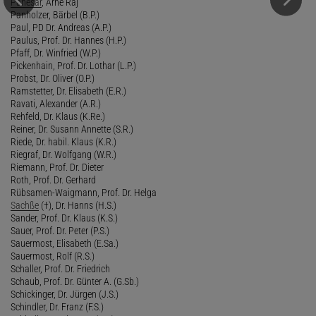
Panesar
, Arne Raj
Panholzer, Bärbel (B.P.)
Paul, PD Dr. Andreas (A.P.)
Paulus, Prof. Dr. Hannes (H.P.)
Pfaff, Dr. Winfried (W.P.)
Pickenhain, Prof. Dr. Lothar (L.P.)
Probst, Dr. Oliver (O.P.)
Ramstetter, Dr. Elisabeth (E.R.)
Ravati, Alexander (A.R.)
Rehfeld, Dr. Klaus (K.Re.)
Reiner, Dr. Susann Annette (S.R.)
Riede, Dr. habil. Klaus (K.R.)
Riegraf, Dr. Wolfgang (W.R.)
Riemann, Prof. Dr. Dieter
Roth, Prof. Dr. Gerhard
Rübsamen-Waigmann, Prof. Dr. Helga
Sachße
(†), Dr. Hanns (H.S.)
Sander, Prof. Dr. Klaus (K.S.)
Sauer, Prof. Dr. Peter (P.S.)
Sauermost, Elisabeth (E.Sa.)
Sauermost, Rolf (R.S.)
Schaller, Prof. Dr. Friedrich
Schaub, Prof. Dr. Günter A. (G.Sb.)
Schickinger, Dr. Jürgen (J.S.)
Schindler, Dr. Franz (F.S.)