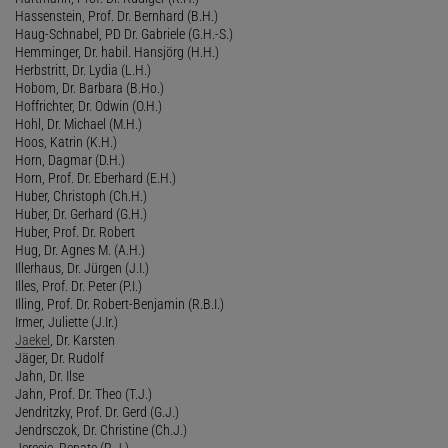
Hassenstein, Prof. Dr. Bernhard (B.H.)
Haug-Schnabel, PD Dr. Gabriele (G.H.-S.)
Hemminger, Dr. habil. Hansjörg (H.H.)
Herbstritt, Dr. Lydia (L.H.)
Hobom, Dr. Barbara (B.Ho.)
Hoffrichter, Dr. Odwin (O.H.)
Hohl, Dr. Michael (M.H.)
Hoos, Katrin (K.H.)
Horn, Dagmar (D.H.)
Horn, Prof. Dr. Eberhard (E.H.)
Huber, Christoph (Ch.H.)
Huber, Dr. Gerhard (G.H.)
Huber, Prof. Dr. Robert
Hug, Dr. Agnes M. (A.H.)
Illerhaus, Dr. Jürgen (J.I.)
Illes, Prof. Dr. Peter (P.I.)
Illing, Prof. Dr. Robert-Benjamin (R.B.I.)
Irmer, Juliette (J.Ir.)
Jaekel
, Dr. Karsten
Jäger, Dr. Rudolf
Jahn, Dr. Ilse
Jahn, Prof. Dr. Theo (T.J.)
Jendritzky, Prof. Dr. Gerd (G.J.)
Jendrsczok, Dr. Christine (Ch.J.)
Jerecic, Renate (R.J.)