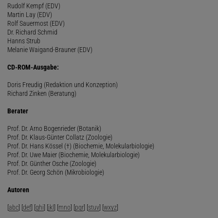
Rudolf Kempf (EDV)
Martin Lay (EDV)
Rolf Sauermost (EDV)
Dr. Richard Schmid
Hanns Strub
Melanie Waigand-Brauner (EDV)
CD-ROM-Ausgabe:
Doris Freudig (Redaktion und Konzeption)
Richard Zinken (Beratung)
Berater
Prof. Dr. Arno Bogenrieder (Botanik)
Prof. Dr. Klaus-Günter Collatz (Zoologie)
Prof. Dr. Hans Kössel (†) (Biochemie, Molekularbiologie)
Prof. Dr. Uwe Maier (Biochemie, Molekularbiologie)
Prof. Dr. Günther Osche (Zoologie)
Prof. Dr. Georg Schön (Mikrobiologie)
Autoren
[
abc
] [
def
] [
ghi
] [
jkl
] [
mno
] [
pqr
] [
stuv
] [
wxyz
]