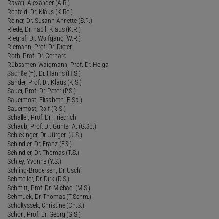
Ravati, Alexander (A.R.)
Rehfeld, Dr. Klaus (K.Re.)
Reiner, Dr. Susann Annette (S.R.)
Riede, Dr. habil. Klaus (K.R.)
Riegraf, Dr. Wolfgang (W.R.)
Riemann, Prof. Dr. Dieter
Roth, Prof. Dr. Gerhard
Rübsamen-Waigmann, Prof. Dr. Helga
Sachße
(†), Dr. Hanns (H.S.)
Sander, Prof. Dr. Klaus (K.S.)
Sauer, Prof. Dr. Peter (P.S.)
Sauermost, Elisabeth (E.Sa.)
Sauermost, Rolf (R.S.)
Schaller, Prof. Dr. Friedrich
Schaub, Prof. Dr. Günter A. (G.Sb.)
Schickinger, Dr. Jürgen (J.S.)
Schindler, Dr. Franz (F.S.)
Schindler, Dr. Thomas (T.S.)
Schley, Yvonne (Y.S.)
Schling-Brodersen, Dr. Uschi
Schmeller, Dr. Dirk (D.S.)
Schmitt, Prof. Dr. Michael (M.S.)
Schmuck, Dr. Thomas (T.Schm.)
Scholtyssek, Christine (Ch.S.)
Schön, Prof. Dr. Georg (G.S.)