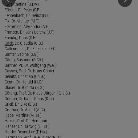
Ewig, Bettina (B.Ew.)
Fässler, Dr. Peter (P.F.)
Fehrenbach, Dr. Heinz (H.F.)
Fix, Dr. Michael (M.F.)
Flemming, Alexandra (A.F.)
Franzen, Dr. Jens Lorenz (J.F.)
Freudig, Doris (D.F.)
Gack
, Dr. Claudia (C.G.)
Gallenmüller, Dr. Friederike (F.G.)
Ganter, Sabine (S.G.)
Gärtig, Susanne (S.Gä.)
Gärtner, PD Dr. Wolfgang (W.G.)
Gassen, Prof. Dr. Hans-Günter
Geinitz, Christian (Ch.G.)
Genth, Dr. Harald (H.G.)
Gläser, Dr. Birgitta (B.G.)
Götting, Prof. Dr. Klaus-Jürgen (K.-J.G.)
Grasser, Dr. habil. Klaus (K.G.)
Grieß, Dr. Eike (E.G.)
Grüttner, Dr. Astrid (A.G.)
Häbe, Martina (M.Hä.)
Haken, Prof. Dr. Hermann
Hanser, Dr. Hartwig (H.Ha.)
Harder, Deane Lee (D.Ha.)
Hartmann, Prof. Dr. Rüdiger (R.H.)