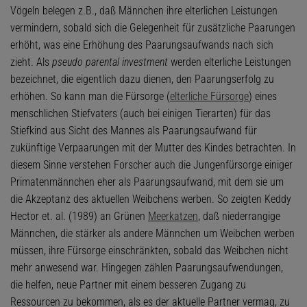
Vögeln belegen z.B., daß Männchen ihre elterlichen Leistungen
vermindern, sobald sich die Gelegenheit für zusätzliche Paarungen
erhöht, was eine Erhöhung des Paarungsaufwands nach sich
zieht. Als
pseudo parental investment
werden elterliche Leistungen
bezeichnet, die eigentlich dazu dienen, den Paarungserfolg zu
erhöhen. So kann man die Fürsorge (
elterliche Fürsorge
) eines
menschlichen Stiefvaters (auch bei einigen Tierarten) für das
Stiefkind aus Sicht des Mannes als Paarungsaufwand für
zukünftige Verpaarungen mit der Mutter des Kindes betrachten. In
diesem Sinne verstehen Forscher auch die Jungenfürsorge einiger
Primatenmännchen eher als Paarungsaufwand, mit dem sie um
die Akzeptanz des aktuellen Weibchens werben. So zeigten Keddy
Hector et. al. (1989) an Grünen
Meerkatzen
, daß niederrangige
Männchen, die stärker als andere Männchen um Weibchen werben
müssen, ihre Fürsorge einschränkten, sobald das Weibchen nicht
mehr anwesend war. Hingegen zählen Paarungsaufwendungen,
die helfen, neue Partner mit einem besseren Zugang zu
Ressourcen zu bekommen, als es der aktuelle Partner vermag, zu