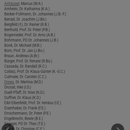
Anhäuser
, Marcus (M.A.)
Arnheim, Dr. Katharina (K.A.)
Becker-Follmann, Dr. Johannes (J.B.-F.)
Bensel, Dr. Joachim (J.Be.)
Bergfeld (†), Dr. Rainer (R.B.)
Berthold, Prof. Dr. Peter (P.B.)
Bogenrieder, Prof. Dr. Arno (A.B.)
Bohrmann, PD Dr. Johannes (J.B.)
Bonk, Dr. Michael (M.B.)
Born, Prof. Dr. Jan (J.Bo.)
Braun, Andreas (A.Br.)
Bürger, Prof. Dr. Renate (R.Bü.)
Cassada, Dr. Randall (R.C.)
Collatz, Prof. Dr. Klaus-Günter (K.-G.C.)
Culmsee, Dr. Carsten (C.C.)
Drews
, Dr. Martina (M.D.)
Drossé, Inke (I.D.)
Duell-Pfaff, Dr. Nixe (N.D.)
Duffner, Dr. Klaus (K.D.)
Eibl-Eibesfeldt, Prof. Dr. Irenäus (I.E.)
Eisenhaber, Dr. Frank (F.E.)
Emschermann, Dr. Peter (P.E.)
Engelbrecht, Beate (B.E.)
Engeser, PD Dr. Theo (T.E.)
Eurich, Dr. Christian (C.E.)