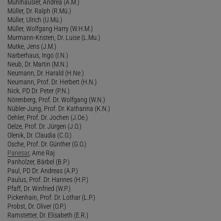
Mühlhäusler, Andrea (A.M.)
Müller, Dr. Ralph (R.Mü.)
Müller, Ulrich (U.Mü.)
Müller, Wolfgang Harry (W.H.M.)
Murmann-Kristen, Dr. Luise (L.Mu.)
Mutke, Jens (J.M.)
Narberhaus, Ingo (I.N.)
Neub, Dr. Martin (M.N.)
Neumann, Dr. Harald (H.Ne.)
Neumann, Prof. Dr. Herbert (H.N.)
Nick, PD Dr. Peter (P.N.)
Nörenberg, Prof. Dr. Wolfgang (W.N.)
Nübler-Jung, Prof. Dr. Katharina (K.N.)
Oehler, Prof. Dr. Jochen (J.Oe.)
Oelze, Prof. Dr. Jürgen (J.O.)
Olenik, Dr. Claudia (C.O.)
Osche, Prof. Dr. Günther (G.O.)
Panesar
, Arne Raj
Panholzer, Bärbel (B.P.)
Paul, PD Dr. Andreas (A.P.)
Paulus, Prof. Dr. Hannes (H.P.)
Pfaff, Dr. Winfried (W.P.)
Pickenhain, Prof. Dr. Lothar (L.P.)
Probst, Dr. Oliver (O.P.)
Ramstetter, Dr. Elisabeth (E.R.)