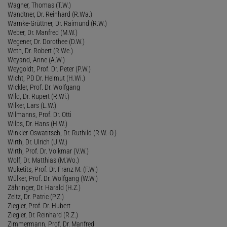
Wagner, Thomas (T.W.)
Wandtner, Dr. Reinhard (R.Wa.)
Warnke-Grüttner, Dr. Raimund (R.W.)
Weber, Dr. Manfred (M.W.)
Wegener, Dr. Dorothee (D.W.)
Weth, Dr. Robert (R.We.)
Weyand, Anne (A.W.)
Weygoldt, Prof. Dr. Peter (P.W.)
Wicht, PD Dr. Helmut (H.Wi.)
Wickler, Prof. Dr. Wolfgang
Wild, Dr. Rupert (R.Wi.)
Wilker, Lars (L.W.)
Wilmanns, Prof. Dr. Otti
Wilps, Dr. Hans (H.W.)
Winkler-Oswatitsch, Dr. Ruthild (R.W.-O.)
Wirth, Dr. Ulrich (U.W.)
Wirth, Prof. Dr. Volkmar (V.W.)
Wolf, Dr. Matthias (M.Wo.)
Wuketits, Prof. Dr. Franz M. (F.W.)
Wülker, Prof. Dr. Wolfgang (W.W.)
Zähringer, Dr. Harald (H.Z.)
Zeltz, Dr. Patric (P.Z.)
Ziegler, Prof. Dr. Hubert
Ziegler, Dr. Reinhard (R.Z.)
Zimmermann, Prof. Dr. Manfred