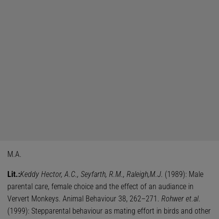
M.A.
Lit.:
Keddy Hector, A.C., Seyfarth, R.M., Raleigh,M.J
. (1989): Male
parental care, female choice and the effect of an audiance in
Ververt Monkeys. Animal Behaviour 38, 262–271.
Rohwer et.al
.
(1999): Stepparental behaviour as mating effort in birds and other