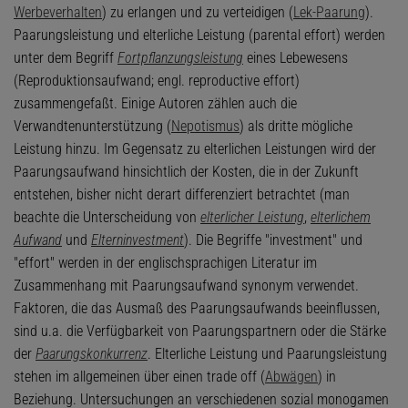
Werbeverhalten
) zu erlangen und zu verteidigen (
Lek-Paarung
).
Paarungsleistung und elterliche Leistung (parental effort) werden
unter dem Begriff
Fortpflanzungsleistung
eines Lebewesens
(Reproduktionsaufwand; engl. reproductive effort)
zusammengefaßt. Einige Autoren zählen auch die
Verwandtenunterstützung (
Nepotismus
) als dritte mögliche
Leistung hinzu. Im Gegensatz zu elterlichen Leistungen wird der
Paarungsaufwand hinsichtlich der Kosten, die in der Zukunft
entstehen, bisher nicht derart differenziert betrachtet (man
beachte die Unterscheidung von
elterlicher Leistung
,
elterlichem
Aufwand
und
Elterninvestment
). Die Begriffe "investment" und
"effort" werden in der englischsprachigen Literatur im
Zusammenhang mit Paarungsaufwand synonym verwendet.
Faktoren, die das Ausmaß des Paarungsaufwands beeinflussen,
sind u.a. die Verfügbarkeit von Paarungspartnern oder die Stärke
der
Paarungskonkurrenz
. Elterliche Leistung und Paarungsleistung
stehen im allgemeinen über einen trade off (
Abwägen
) in
Beziehung. Untersuchungen an verschiedenen sozial monogamen