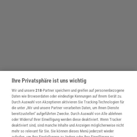
Ihre Privatsphäre ist uns wichtig
Wir und unsere
218
-Partner speichern und greifen auf personenbezogene
Daten wie Browserdaten oder eindeutige Kennungen auf Ihrem Gerät zu.
Durch Auswahl von Akzeptieren aktivieren Sie Tracking-Technologien für
die unter „Wir und unsere Partner verarbeiten Daten, um Ihnen Dienste
bereitzustellen“ aufgeführten Zwecke. Durch Auswahl von Alle ablehnen
THEMENKANÄLE
oder Widerruf Ihrer Einwilligung werden diese deaktiviert. Wenn Tracker
deaktiviert sind, sind manche Inhalte und Anzeigen möglicherweise nicht
mehr so relevant für Sie. Sie können dieses Menü jederzeit wieder
aufrufen, um Ihre Einstellungen zu ändern oder Ihre Einwilligung zu