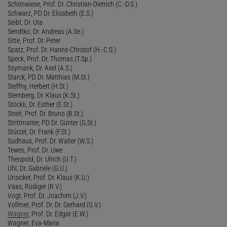
Schönwiese, Prof. Dr. Christian-Dietrich (C.-D.S.)
Schwarz, PD Dr. Elisabeth (E.S.)
Seibt, Dr. Uta
Sendtko, Dr. Andreas (A.Se.)
Sitte, Prof. Dr. Peter
Spatz, Prof. Dr. Hanns-Christof (H.-C.S.)
Speck, Prof. Dr. Thomas (T.Sp.)
Ssymank, Dr. Axel (A.S.)
Starck, PD Dr. Matthias (M.St.)
Steffny, Herbert (H.St.)
Sternberg, Dr. Klaus (K.St.)
Stöckli, Dr. Esther (E.St.)
Streit, Prof. Dr. Bruno (B.St.)
Strittmatter, PD Dr. Günter (G.St.)
Stürzel, Dr. Frank (F.St.)
Sudhaus, Prof. Dr. Walter (W.S.)
Tewes, Prof. Dr. Uwe
Theopold, Dr. Ulrich (U.T.)
Uhl, Dr. Gabriele (G.U.)
Unsicker, Prof. Dr. Klaus (K.U.)
Vaas, Rüdiger (R.V.)
Vogt, Prof. Dr. Joachim (J.V.)
Vollmer, Prof. Dr. Dr. Gerhard (G.V.)
Wagner
, Prof. Dr. Edgar (E.W.)
Wagner, Eva-Maria