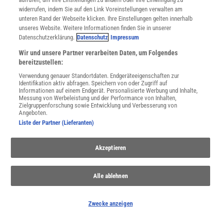
widerrufen, indem Sie auf den Link Voreinstellungen verwalten am
unteren Rand der Webseite klicken. Ihre Einstellungen gelten innerhalb
unseres Website. Weitere Informationen finden Sie in unserer
Datenschutzerklärung.
Datenschutz
Impressum
Wir und unsere Partner verarbeiten Daten, um Folgendes
bereitzustellen:
Verwendung genauer Standortdaten. Endgeräteeigenschaften zur
Identifikation aktiv abfragen. Speichern von oder Zugriff auf
Informationen auf einem Endgerät. Personalisierte Werbung und Inhalte,
Messung von Werbeleistung und der Performance von Inhalten,
Fische
Zielgruppenforschung sowie Entwicklung und Verbesserung von
Angeboten.
Fische gehören zu den ältesten Wirbeltieren überhaupt: schon früh
Liste der Partner (Lieferanten)
haben sie mit Kiemen, Schuppen und Flossen den flüssigen Teil
unseres Lebensraum Erde zu ihrem Element gemacht.
Akzeptieren
Alle ablehnen
Zwecke anzeigen