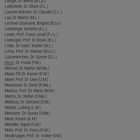
Langer, Dr. Bernd (B.La.)
Larbolette, Dr. Oliver (O.L.)
Laurien-Kehnen, Dr. Claudia (C.L.)
Lay, Dr. Martin (M.L.)
Lechner-Ssymank, Brigitte (B.Le.)
Leinberger, Annette (A.L.)
Leven, Prof. Franz-Josef (F.J.L.)
Liedvogel, Prof. Dr. Bodo (B.L.)
Littke, Dr. habil. Walter (W.L.)
Loher, Prof. Dr. Werner (W.Lo.)
Lützenkirchen, Dr. Günter (G.L.)
Mack
, Dr. Frank (F.M.)
Mahner, Dr. Martin (M.Ma.)
Maier, PD Dr. Rainer (R.M.)
Maier, Prof. Dr. Uwe (U.M.)
Marksitzer, Dr. René (R.Ma.)
Markus, Prof. Dr. Mario (M.M.)
Martin, Dr. Stefan (S.Ma.)
Medicus, Dr. Gerhard (G.M.)
Mehler, Ludwig (L.M.)
Mehraein, Dr. Susan (S.Me.)
Meier, Kirstin (K.M.)
Meineke, Sigrid (S.M.)
Mohr, Prof. Dr. Hans (H.M.)
Mosbrugger, Prof. Dr. Volker (V.M.)