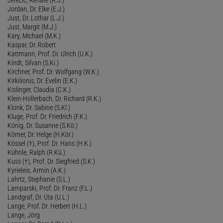
Jordan, Dr. Elke (E.J.)
Just, Dr. Lothar (L.J.)
Just, Margit (M.J.)
Kary, Michael (M.K.)
Kaspar, Dr. Robert
Kattmann, Prof. Dr. Ulrich (U.K.)
Kindt, Silvan (S.Ki.)
Kirchner, Prof. Dr. Wolfgang (W.K.)
Kirkilionis, Dr. Evelin (E.K.)
Kislinger, Claudia (C.K.)
Klein-Hollerbach, Dr. Richard (R.K.)
Klonk, Dr. Sabine (S.Kl.)
Kluge, Prof. Dr. Friedrich (F.K.)
König, Dr. Susanne (S.Kö.)
Körner, Dr. Helge (H.Kör.)
Kössel (†), Prof. Dr. Hans (H.K.)
Kühnle, Ralph (R.Kü.)
Kuss (†), Prof. Dr. Siegfried (S.K.)
Kyrieleis, Armin (A.K.)
Lahrtz, Stephanie (S.L.)
Lamparski, Prof. Dr. Franz (F.L.)
Landgraf, Dr. Uta (U.L.)
Lange, Prof. Dr. Herbert (H.L.)
Lange, Jörg