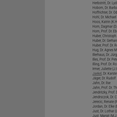
Herbstritt, Dr. Lyd
Hobom, Dr. Barba
Hoffrichter, Dr. O
Hohl, Dr. Michael
Hoos, Katrin (K.H
Horn, Dagmar (D.
Horn, Prof. Dr. Eb
Huber, Christoph 
Huber, Dr. Gerhar
Huber, Prof. Dr. R
Hug, Dr. Agnes M.
Illerhaus, Dr. Jürg
Illes, Prof. Dr. Pete
Illing, Prof. Dr. 
Irmer, Juliette (J.Ir
Jaekel
, Dr. Karst
Jäger, Dr. Rudolf
Jahn, Dr. Ilse
Jahn, Prof. Dr. Th
Jendritzky, Prof. 
Jendrsczok, Dr. Ch
Jerecic, Renate (R
Jordan, Dr. Elke (
Just, Dr. Lothar (L
Just, Margit (M.J.