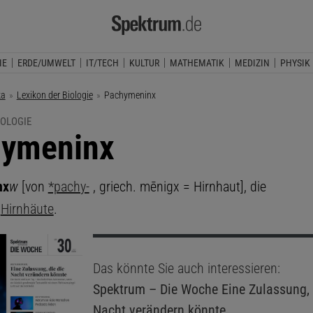
IE
ERDE/UMWELT
IT/TECH
KULTUR
MATHEMATIK
MEDIZIN
PHYSIK
ka
Lexikon der Biologie
Aktuelle Seite:
Pachymeninx
IOLOGIE
ymeninx
nx
w
[von
*pachy-
, griech. mēnigx = Hirnhaut], die
;
Hirnhäute
.
Das könnte Sie auch interessieren:
Spektrum – Die Woche
Eine Zulassung, 
Nacht verändern könnte