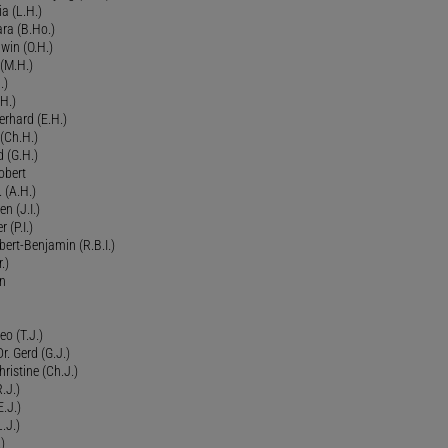
ia (L.H.)
ra (B.Ho.)
dwin (O.H.)
 (M.H.)
.)
H.)
erhard (E.H.)
(Ch.H.)
d (G.H.)
obert
 (A.H.)
en (J.I.)
r (P.I.)
Robert-Benjamin (R.B.I.)
.)
en
eo (T.J.)
Dr. Gerd (G.J.)
ristine (Ch.J.)
.J.)
E.J.)
.J.)
)