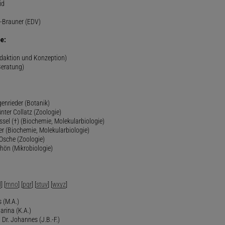
id
-Brauner (EDV)
e:
edaktion und Konzeption)
Beratung)
genrieder (Botanik)
ünter Collatz (Zoologie)
ssel (†) (Biochemie, Molekularbiologie)
er (Biochemie, Molekularbiologie)
 Osche (Zoologie)
chön (Mikrobiologie)
l
] [
mno
] [
pqr
] [
stuv
] [
wxyz
]
 (M.A.)
arina (K.A.)
Dr. Johannes (J.B.-F.)