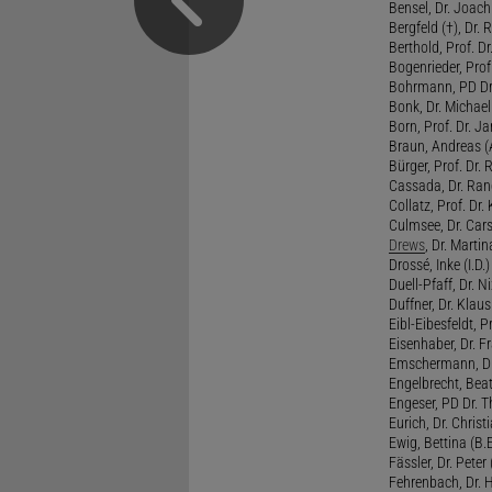
Bensel, Dr. Joach
Bergfeld (†), Dr. 
Berthold, Prof. Dr.
Bogenrieder, Prof.
Bohrmann, PD Dr.
Bonk, Dr. Michael
Born, Prof. Dr. Ja
Braun, Andreas (A
Bürger, Prof. Dr. 
Cassada, Dr. Rand
Collatz, Prof. Dr.
Culmsee, Dr. Cars
Drews
, Dr. Martin
Drossé, Inke (I.D.)
Duell-Pfaff, Dr. Ni
Duffner, Dr. Klaus
Eibl-Eibesfeldt, Pr
Eisenhaber, Dr. Fr
Emschermann, Dr. 
Engelbrecht, Beat
Engeser, PD Dr. Th
Eurich, Dr. Christi
Ewig, Bettina (B.
Fässler, Dr. Peter (
Fehrenbach, Dr. H