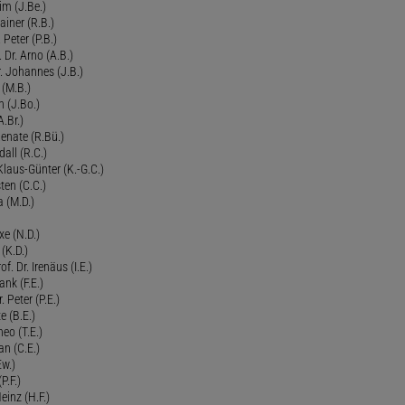
im (J.Be.)
Rainer (R.B.)
 Peter (P.B.)
 Dr. Arno (A.B.)
 Johannes (J.B.)
 (M.B.)
n (J.Bo.)
.Br.)
Renate (R.Bü.)
all (R.C.)
 Klaus-Günter (K.-G.C.)
ten (C.C.)
a (M.D.)
xe (N.D.)
 (K.D.)
of. Dr. Irenäus (I.E.)
ank (F.E.)
Peter (P.E.)
e (B.E.)
eo (T.E.)
an (C.E.)
Ew.)
P.F.)
einz (H.F.)