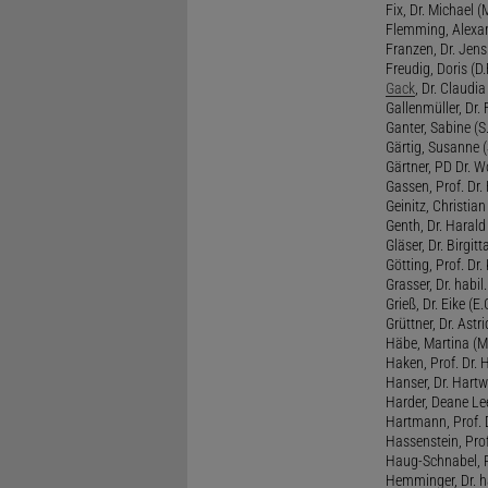
Fix, Dr. Michael (M
Flemming, Alexan
Franzen, Dr. Jens 
Freudig, Doris (D.F
Gack
, Dr. Claudia
Gallenmüller, Dr. F
Ganter, Sabine (S.
Gärtig, Susanne (
Gärtner, PD Dr. W
Gassen, Prof. Dr
Geinitz, Christian
Genth, Dr. Harald
Gläser, Dr. Birgitt
Götting, Prof. Dr.
Grasser, Dr. habil
Grieß, Dr. Eike (E.
Grüttner, Dr. Astri
Häbe, Martina (M
Haken, Prof. Dr.
Hanser, Dr. Hartw
Harder, Deane Lee
Hartmann, Prof. D
Hassenstein, Prof
Haug-Schnabel, PD
Hemminger, Dr. ha