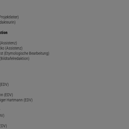
rojektleiter)
dakteurin)
ktion
(Assistenz)
ko (Assistenz)
st (Etymologische Bearbeitung)
(Bildtafelredaktion)
h
 (EDV)
nn (EDV)
diger Hartmann (EDV)
r
DV)
(EDV)