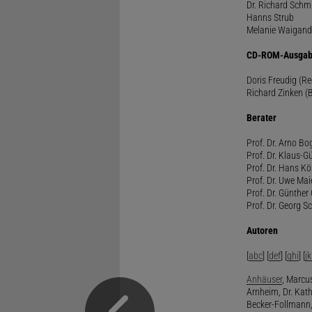
Dr. Richard Schm
Hanns Strub
Melanie Waigand
CD-ROM-Ausgab
Doris Freudig (R
Richard Zinken (
Berater
Prof. Dr. Arno Bo
Prof. Dr. Klaus-G
Prof. Dr. Hans Kö
Prof. Dr. Uwe Mai
Prof. Dr. Günther
Prof. Dr. Georg S
Autoren
[
abc
] [
def
] [
ghi
] [
jk
Anhäuser
, Marcus
Arnheim, Dr. Kath
Becker-Follmann, 