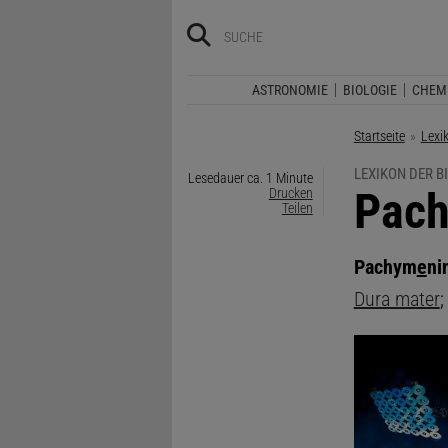
ASTRONOMIE
BIOLOGIE
CHEM
Startseite
Lexi
LEXIKON DER B
Lesedauer ca. 1 Minute
:
Pach
Drucken
Teilen
Pachym
e
ni
Dura mater