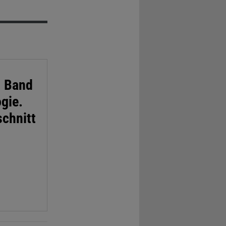
| Band
gie.
schnitt