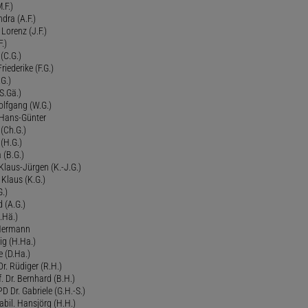
.F.)
dra (A.F.)
Lorenz (J.F.)
.)
 (C.G.)
riederike (F.G.)
G.)
S.Gä.)
olfgang (W.G.)
. Hans-Günter
 (Ch.G.)
 (H.G.)
a (B.G.)
 Klaus-Jürgen (K.-J.G.)
. Klaus (K.G.)
G.)
d (A.G.)
.Hä.)
 Hermann
ig (H.Ha.)
 (D.Ha.)
r. Rüdiger (R.H.)
. Dr. Bernhard (B.H.)
 Dr. Gabriele (G.H.-S.)
bil. Hansjörg (H.H.)