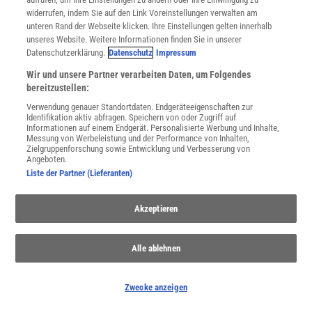
widerrufen, indem Sie auf den Link Voreinstellungen verwalten am
unteren Rand der Webseite klicken. Ihre Einstellungen gelten innerhalb
unseres Website. Weitere Informationen finden Sie in unserer
WEITERE NEUERSCHEINUNGEN
SPEKTRUM SHOP
Datenschutzerklärung.
Datenschutz
Impressum
Wir und unsere Partner verarbeiten Daten, um Folgendes
bereitzustellen:
Spektrum
.de-Newsletter abonnieren
Verwendung genauer Standortdaten. Endgeräteeigenschaften zur
Identifikation aktiv abfragen. Speichern von oder Zugriff auf
Informationen auf einem Endgerät. Personalisierte Werbung und Inhalte,
JETZT ANMELDEN!
Messung von Werbeleistung und der Performance von Inhalten,
Zielgruppenforschung sowie Entwicklung und Verbesserung von
Angeboten.
Sie können unsere Newsletter jederzeit wieder abbestellen. Infos zu unserem Umgang
mit Ihren personenbezogenen Daten finden Sie in unserer
Datenschutzerklärung
.
Liste der Partner (Lieferanten)
Akzeptieren
SERVICES
Newsletter
Alle ablehnen
Kontakt
Spektrum Shop
Im Handel kaufen
Zwecke anzeigen
Presse