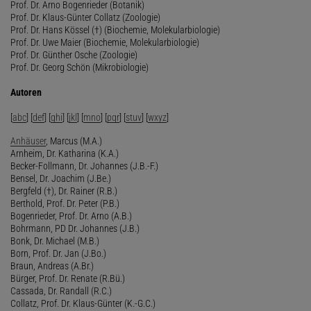
Prof. Dr. Arno Bogenrieder (Botanik)
Prof. Dr. Klaus-Günter Collatz (Zoologie)
Prof. Dr. Hans Kössel (†) (Biochemie, Molekularbiologie)
Prof. Dr. Uwe Maier (Biochemie, Molekularbiologie)
Prof. Dr. Günther Osche (Zoologie)
Prof. Dr. Georg Schön (Mikrobiologie)
Autoren
[
abc
] [
def
] [
ghi
] [
jkl
] [
mno
] [
pqr
] [
stuv
] [
wxyz
]
Anhäuser
, Marcus (M.A.)
Arnheim, Dr. Katharina (K.A.)
Becker-Follmann, Dr. Johannes (J.B.-F.)
Bensel, Dr. Joachim (J.Be.)
Bergfeld (†), Dr. Rainer (R.B.)
Berthold, Prof. Dr. Peter (P.B.)
Bogenrieder, Prof. Dr. Arno (A.B.)
Bohrmann, PD Dr. Johannes (J.B.)
Bonk, Dr. Michael (M.B.)
Born, Prof. Dr. Jan (J.Bo.)
Braun, Andreas (A.Br.)
Bürger, Prof. Dr. Renate (R.Bü.)
Cassada, Dr. Randall (R.C.)
Collatz, Prof. Dr. Klaus-Günter (K.-G.C.)