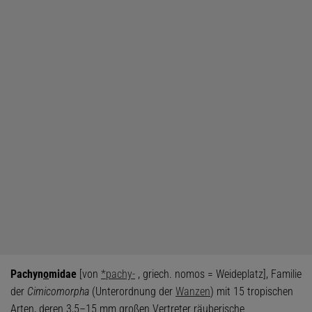
Pachyn
o
midae
[von
*pachy-
, griech. nomos = Weideplatz], Familie
der
Cimicomorpha
(Unterordnung der
Wanzen
) mit 15 tropischen
Arten, deren 3,5–15 mm großen Vertreter räuberische