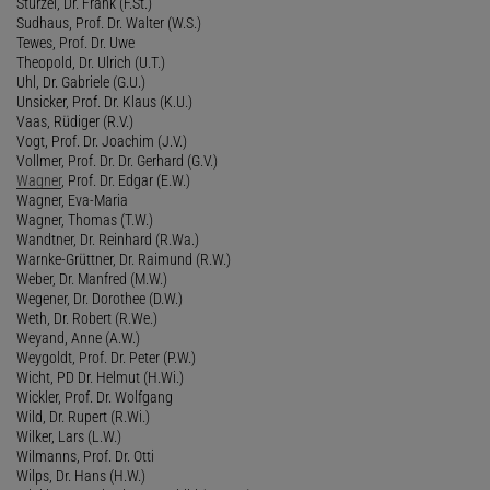
Stürzel, Dr. Frank (F.St.)
Sudhaus, Prof. Dr. Walter (W.S.)
Tewes, Prof. Dr. Uwe
Theopold, Dr. Ulrich (U.T.)
Uhl, Dr. Gabriele (G.U.)
Unsicker, Prof. Dr. Klaus (K.U.)
Vaas, Rüdiger (R.V.)
Vogt, Prof. Dr. Joachim (J.V.)
Vollmer, Prof. Dr. Dr. Gerhard (G.V.)
Wagner
, Prof. Dr. Edgar (E.W.)
Wagner, Eva-Maria
Wagner, Thomas (T.W.)
Wandtner, Dr. Reinhard (R.Wa.)
Warnke-Grüttner, Dr. Raimund (R.W.)
Weber, Dr. Manfred (M.W.)
Wegener, Dr. Dorothee (D.W.)
Weth, Dr. Robert (R.We.)
Weyand, Anne (A.W.)
Weygoldt, Prof. Dr. Peter (P.W.)
Wicht, PD Dr. Helmut (H.Wi.)
Wickler, Prof. Dr. Wolfgang
Wild, Dr. Rupert (R.Wi.)
Wilker, Lars (L.W.)
Wilmanns, Prof. Dr. Otti
Wilps, Dr. Hans (H.W.)