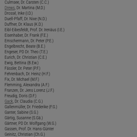
Culmsee, Dr. Carsten (C.C.)
Drews
, Dr. Martina (M.D.)
Drossé, Inke (I.D.)
Duell-Pfaff, Dr. Nixe (N.D.)
Duffner, Dr. Klaus (K.D.)
Eibl-Eibesfeldt, Prof. Dr. Irenäus (I.E.)
Eisenhaber, Dr. Frank (F.E.)
Emschermann, Dr. Peter (P.E.)
Engelbrecht, Beate (B.E.)
Engeser, PD Dr. Theo (T.E.)
Eurich, Dr. Christian (C.E.)
Ewig, Bettina (B.Ew.)
Fässler, Dr. Peter (P.F.)
Fehrenbach, Dr. Heinz (H.F.)
Fix, Dr. Michael (M.F.)
Flemming, Alexandra (A.F.)
Franzen, Dr. Jens Lorenz (J.F.)
Freudig, Doris (D.F.)
Gack
, Dr. Claudia (C.G.)
Gallenmüller, Dr. Friederike (F.G.)
Ganter, Sabine (S.G.)
Gärtig, Susanne (S.Gä.)
Gärtner, PD Dr. Wolfgang (W.G.)
Gassen, Prof. Dr. Hans-Günter
Geinitz, Christian (Ch.G.)