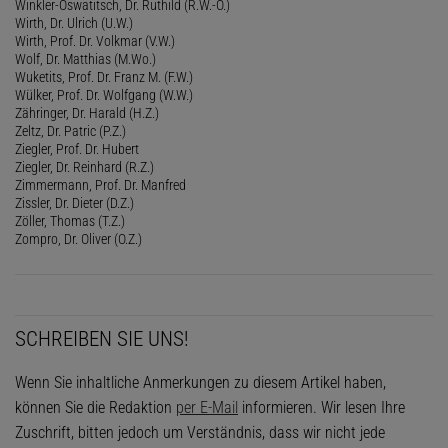
Winkler-Oswatitsch, Dr. Ruthild (R.W.-O.)
Wirth, Dr. Ulrich (U.W.)
Wirth, Prof. Dr. Volkmar (V.W.)
Wolf, Dr. Matthias (M.Wo.)
Wuketits, Prof. Dr. Franz M. (F.W.)
Wülker, Prof. Dr. Wolfgang (W.W.)
Zähringer, Dr. Harald (H.Z.)
Zeltz, Dr. Patric (P.Z.)
Ziegler, Prof. Dr. Hubert
Ziegler, Dr. Reinhard (R.Z.)
Zimmermann, Prof. Dr. Manfred
Zissler, Dr. Dieter (D.Z.)
Zöller, Thomas (T.Z.)
Zompro, Dr. Oliver (O.Z.)
SCHREIBEN SIE UNS!
Wenn Sie inhaltliche Anmerkungen zu diesem Artikel haben,
können Sie die Redaktion
per E-Mail
informieren. Wir lesen Ihre
Zuschrift, bitten jedoch um Verständnis, dass wir nicht jede