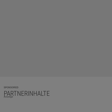
SPONSORED
PARTNERINHALTE
Anzeige