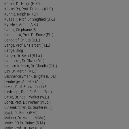
Körner, Dr. Helge (H.Kör.)
Kössel (†), Prof. Dr. Hans (H.K.)
Kühnle, Ralph (R.Kü.)
Kuss (†), Prof. Dr. Siegfried (S.K.)
Kyrieleis, Armin (A.K.)
Lahrtz, Stephanie (S.L.)
Lamparski, Prof. Dr. Franz (F.L.)
Landgraf, Dr. Uta (U.L.)
Lange, Prof. Dr. Herbert (H.L.)
Lange, Jörg
Langer, Dr. Bernd (B.La.)
Larbolette, Dr. Oliver (O.L.)
Laurien-Kehnen, Dr. Claudia (C.L.)
Lay, Dr. Martin (M.L.)
Lechner-Ssymank, Brigitte (B.Le.)
Leinberger, Annette (A.L.)
Leven, Prof. Franz-Josef (F.J.L.)
Liedvogel, Prof. Dr. Bodo (B.L.)
Littke, Dr. habil. Walter (W.L.)
Loher, Prof. Dr. Werner (W.Lo.)
Lützenkirchen, Dr. Günter (G.L.)
Mack
, Dr. Frank (F.M.)
Mahner, Dr. Martin (M.Ma.)
Maier, PD Dr. Rainer (R.M.)
Maier, Prof. Dr. Uwe (U.M.)