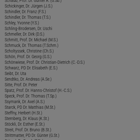
Schaub, Prof. Dr. Günter A. (G.Sb.)
Schickinger, Dr. Jürgen (J.S.)
Schindler, Dr. Franz (F.S.)
Schindler, Dr. Thomas (T.S.)
Schley, Yvonne (Y.S.)
Schling-Brodersen, Dr. Uschi
Schmeller, Dr. Dirk (D.S.)
Schmitt, Prof. Dr. Michael (M.S.)
Schmuck, Dr. Thomas (T.Schm.)
Scholtyssek, Christine (Ch.S.)
Schön, Prof. Dr. Georg (G.S.)
Schönwiese, Prof. Dr. Christian-Dietrich (C.-D.S.)
Schwarz, PD Dr. Elisabeth (E.S.)
Seibt, Dr. Uta
Sendtko, Dr. Andreas (A.Se.)
Sitte, Prof. Dr. Peter
Spatz, Prof. Dr. Hanns-Christof (H.-C.S.)
Speck, Prof. Dr. Thomas (T.Sp.)
Ssymank, Dr. Axel (A.S.)
Starck, PD Dr. Matthias (M.St.)
Steffny, Herbert (H.St.)
Sternberg, Dr. Klaus (K.St.)
Stöckli, Dr. Esther (E.St.)
Streit, Prof. Dr. Bruno (B.St.)
Strittmatter, PD Dr. Günter (G.St.)