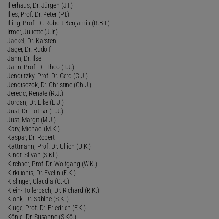
Illerhaus, Dr. Jürgen (J.I.)
Illes, Prof. Dr. Peter (P.I.)
Illing, Prof. Dr. Robert-Benjamin (R.B.I.)
Irmer, Juliette (J.Ir.)
Jaekel
, Dr. Karsten
Jäger, Dr. Rudolf
Jahn, Dr. Ilse
Jahn, Prof. Dr. Theo (T.J.)
Jendritzky, Prof. Dr. Gerd (G.J.)
Jendrsczok, Dr. Christine (Ch.J.)
Jerecic, Renate (R.J.)
Jordan, Dr. Elke (E.J.)
Just, Dr. Lothar (L.J.)
Just, Margit (M.J.)
Kary, Michael (M.K.)
Kaspar, Dr. Robert
Kattmann, Prof. Dr. Ulrich (U.K.)
Kindt, Silvan (S.Ki.)
Kirchner, Prof. Dr. Wolfgang (W.K.)
Kirkilionis, Dr. Evelin (E.K.)
Kislinger, Claudia (C.K.)
Klein-Hollerbach, Dr. Richard (R.K.)
Klonk, Dr. Sabine (S.Kl.)
Kluge, Prof. Dr. Friedrich (F.K.)
König, Dr. Susanne (S.Kö.)