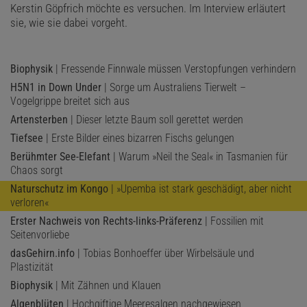
Kerstin Göpfrich möchte es versuchen. Im Interview erläutert
sie, wie sie dabei vorgeht.
Biophysik
| Fressende Finnwale müssen Verstopfungen verhindern
H5N1 in Down Under
| Sorge um Australiens Tierwelt –
Vogelgrippe breitet sich aus
Artensterben
| Dieser letzte Baum soll gerettet werden
Tiefsee
| Erste Bilder eines bizarren Fischs gelungen
Berühmter See-Elefant
| Warum »Neil the Seal« in Tasmanien für
Chaos sorgt
Naturschutz im Kongo
| »Upemba ist stark geschädigt, aber nicht
verloren«
Erster Nachweis von Rechts-links-Präferenz
| Fossilien mit
Seitenvorliebe
dasGehirn.info
| Tobias Bonhoeffer über Wirbelsäule und
Plastizität
Biophysik
| Mit Zähnen und Klauen
Algenblüten
| Hochgiftige Meeresalgen nachgewiesen