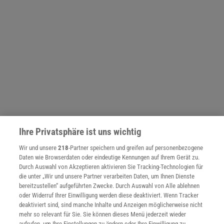
Ihre Privatsphäre ist uns wichtig
NACH OBEN
Wir und unsere
218
-Partner speichern und greifen auf personenbezogene
Daten wie Browserdaten oder eindeutige Kennungen auf Ihrem Gerät zu.
Durch Auswahl von Akzeptieren aktivieren Sie Tracking-Technologien für
Für Sie im Spektrum-Shop und am Kiosk:
die unter „Wir und unsere Partner verarbeiten Daten, um Ihnen Dienste
bereitzustellen“ aufgeführten Zwecke. Durch Auswahl von Alle ablehnen
oder Widerruf Ihrer Einwilligung werden diese deaktiviert. Wenn Tracker
deaktiviert sind, sind manche Inhalte und Anzeigen möglicherweise nicht
mehr so relevant für Sie. Sie können dieses Menü jederzeit wieder
aufrufen, um Ihre Einstellungen zu ändern oder Ihre Einwilligung zu