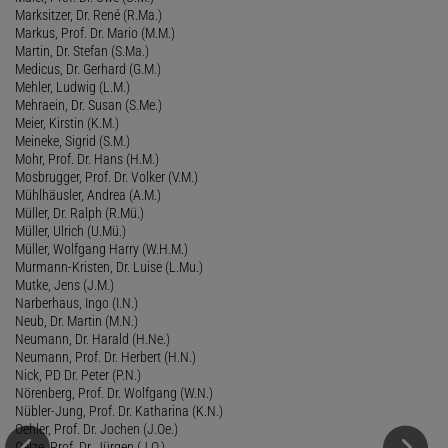
Marksitzer, Dr. René (R.Ma.)
Markus, Prof. Dr. Mario (M.M.)
Martin, Dr. Stefan (S.Ma.)
Medicus, Dr. Gerhard (G.M.)
Mehler, Ludwig (L.M.)
Mehraein, Dr. Susan (S.Me.)
Meier, Kirstin (K.M.)
Meineke, Sigrid (S.M.)
Mohr, Prof. Dr. Hans (H.M.)
Mosbrugger, Prof. Dr. Volker (V.M.)
Mühlhäusler, Andrea (A.M.)
Müller, Dr. Ralph (R.Mü.)
Müller, Ulrich (U.Mü.)
Müller, Wolfgang Harry (W.H.M.)
Murmann-Kristen, Dr. Luise (L.Mu.)
Mutke, Jens (J.M.)
Narberhaus, Ingo (I.N.)
Neub, Dr. Martin (M.N.)
Neumann, Dr. Harald (H.Ne.)
Neumann, Prof. Dr. Herbert (H.N.)
Nick, PD Dr. Peter (P.N.)
Nörenberg, Prof. Dr. Wolfgang (W.N.)
Nübler-Jung, Prof. Dr. Katharina (K.N.)
Oehler, Prof. Dr. Jochen (J.Oe.)
Oelze, Prof. Dr. Jürgen (J.O.)