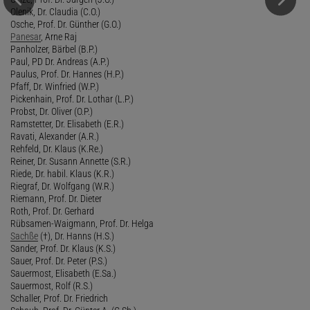
Olenik, Dr. Claudia (C.O.)
Osche, Prof. Dr. Günther (G.O.)
Panesar
, Arne Raj
Panholzer, Bärbel (B.P.)
Paul, PD Dr. Andreas (A.P.)
Paulus, Prof. Dr. Hannes (H.P.)
Pfaff, Dr. Winfried (W.P.)
Pickenhain, Prof. Dr. Lothar (L.P.)
Probst, Dr. Oliver (O.P.)
Ramstetter, Dr. Elisabeth (E.R.)
Ravati, Alexander (A.R.)
Rehfeld, Dr. Klaus (K.Re.)
Reiner, Dr. Susann Annette (S.R.)
Riede, Dr. habil. Klaus (K.R.)
Riegraf, Dr. Wolfgang (W.R.)
Riemann, Prof. Dr. Dieter
Roth, Prof. Dr. Gerhard
Rübsamen-Waigmann, Prof. Dr. Helga
Sachße
(†), Dr. Hanns (H.S.)
Sander, Prof. Dr. Klaus (K.S.)
Sauer, Prof. Dr. Peter (P.S.)
Sauermost, Elisabeth (E.Sa.)
Sauermost, Rolf (R.S.)
Schaller, Prof. Dr. Friedrich