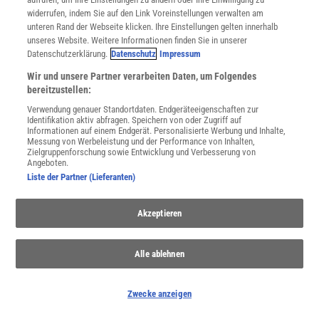
widerrufen, indem Sie auf den Link Voreinstellungen verwalten am
unteren Rand der Webseite klicken. Ihre Einstellungen gelten innerhalb
Spektrum
.de-Newsletter abonnieren
unseres Website. Weitere Informationen finden Sie in unserer
Datenschutzerklärung.
Datenschutz
Impressum
JETZT ANMELDEN!
Wir und unsere Partner verarbeiten Daten, um Folgendes
bereitzustellen:
Sie können unsere Newsletter jederzeit wieder abbestellen. Infos zu unserem Umgang
mit Ihren personenbezogenen Daten finden Sie in unserer
Datenschutzerklärung
.
Verwendung genauer Standortdaten. Endgeräteeigenschaften zur
Identifikation aktiv abfragen. Speichern von oder Zugriff auf
Informationen auf einem Endgerät. Personalisierte Werbung und Inhalte,
Messung von Werbeleistung und der Performance von Inhalten,
Zielgruppenforschung sowie Entwicklung und Verbesserung von
SERVICES
Angeboten.
Newsletter
Liste der Partner (Lieferanten)
Kontakt
Spektrum Shop
Akzeptieren
Im Handel kaufen
Presse
Verträge kündigen
Alle ablehnen
Widerruf
INFO
Zwecke anzeigen
Mediadaten