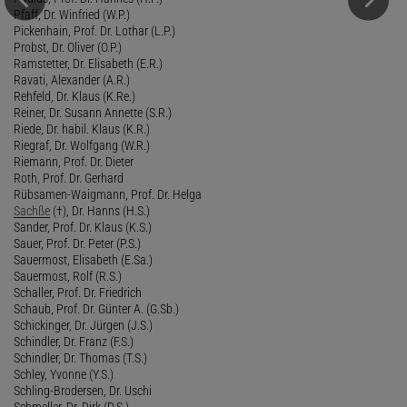
Pfaff, Dr. Winfried (W.P.)
Pickenhain, Prof. Dr. Lothar (L.P.)
Probst, Dr. Oliver (O.P.)
Ramstetter, Dr. Elisabeth (E.R.)
Ravati, Alexander (A.R.)
Rehfeld, Dr. Klaus (K.Re.)
Reiner, Dr. Susann Annette (S.R.)
Riede, Dr. habil. Klaus (K.R.)
Riegraf, Dr. Wolfgang (W.R.)
Riemann, Prof. Dr. Dieter
Roth, Prof. Dr. Gerhard
Rübsamen-Waigmann, Prof. Dr. Helga
Sachße
(†), Dr. Hanns (H.S.)
Sander, Prof. Dr. Klaus (K.S.)
Sauer, Prof. Dr. Peter (P.S.)
Sauermost, Elisabeth (E.Sa.)
Sauermost, Rolf (R.S.)
Schaller, Prof. Dr. Friedrich
Schaub, Prof. Dr. Günter A. (G.Sb.)
Schickinger, Dr. Jürgen (J.S.)
Schindler, Dr. Franz (F.S.)
Schindler, Dr. Thomas (T.S.)
Schley, Yvonne (Y.S.)
Schling-Brodersen, Dr. Uschi
Schmeller, Dr. Dirk (D.S.)