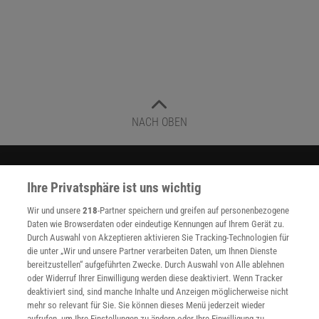
NACH OBEN
Für Sie im Spektrum-Shop und am Kiosk:
Ihre Privatsphäre ist uns wichtig
Wir und unsere
218
-Partner speichern und greifen auf personenbezogene
Daten wie Browserdaten oder eindeutige Kennungen auf Ihrem Gerät zu.
Durch Auswahl von Akzeptieren aktivieren Sie Tracking-Technologien für
die unter „Wir und unsere Partner verarbeiten Daten, um Ihnen Dienste
bereitzustellen“ aufgeführten Zwecke. Durch Auswahl von Alle ablehnen
oder Widerruf Ihrer Einwilligung werden diese deaktiviert. Wenn Tracker
WEITERE NEUERSCHEINUNGEN
SPEKTRUM SHOP
deaktiviert sind, sind manche Inhalte und Anzeigen möglicherweise nicht
mehr so relevant für Sie. Sie können dieses Menü jederzeit wieder
aufrufen, um Ihre Einstellungen zu ändern oder Ihre Einwilligung zu