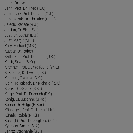
Jahn, Dr. Ilse
Jahn, Prof. Dr. Theo (T.J.)
Jendritzky, Prof. Dr. Gerd (G.J.)
Jendrsczok, Dr. Christine (Ch.J.)
Jerecic, Renate (R.J.)
Jordan, Dr. Elke (E.J.)
Just, Dr. Lothar (L.J.)
Just, Margit (M.J.)
Kary, Michael (M.K.)
Kaspar, Dr. Robert
Kattmann, Prof. Dr. Ulrich (U.K.)
Kindt, Silvan (S.Ki.)
Kirchner, Prof. Dr. Wolfgang (W.K.)
Kirkilionis, Dr. Evelin (E.K.)
Kislinger, Claudia (C.K.)
Klein-Hollerbach, Dr. Richard (R.K.)
Klonk, Dr. Sabine (S.Kl.)
Kluge, Prof. Dr. Friedrich (F.K.)
König, Dr. Susanne (S.Kö.)
Körner, Dr. Helge (H.Kör.)
Kössel (†), Prof. Dr. Hans (H.K.)
Kühnle, Ralph (R.Kü.)
Kuss (†), Prof. Dr. Siegfried (S.K.)
Kyrieleis, Armin (A.K.)
Lahrtz, Stephanie (S.L.)