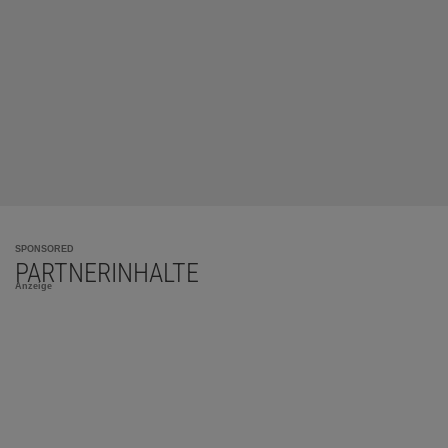
SPONSORED
PARTNERINHALTE
Anzeige