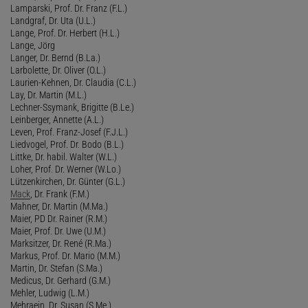
Lamparski, Prof. Dr. Franz (F.L.)
Landgraf, Dr. Uta (U.L.)
Lange, Prof. Dr. Herbert (H.L.)
Lange, Jörg
Langer, Dr. Bernd (B.La.)
Larbolette, Dr. Oliver (O.L.)
Laurien-Kehnen, Dr. Claudia (C.L.)
Lay, Dr. Martin (M.L.)
Lechner-Ssymank, Brigitte (B.Le.)
Leinberger, Annette (A.L.)
Leven, Prof. Franz-Josef (F.J.L.)
Liedvogel, Prof. Dr. Bodo (B.L.)
Littke, Dr. habil. Walter (W.L.)
Loher, Prof. Dr. Werner (W.Lo.)
Lützenkirchen, Dr. Günter (G.L.)
Mack
, Dr. Frank (F.M.)
Mahner, Dr. Martin (M.Ma.)
Maier, PD Dr. Rainer (R.M.)
Maier, Prof. Dr. Uwe (U.M.)
Marksitzer, Dr. René (R.Ma.)
Markus, Prof. Dr. Mario (M.M.)
Martin, Dr. Stefan (S.Ma.)
Medicus, Dr. Gerhard (G.M.)
Mehler, Ludwig (L.M.)
Mehraein, Dr. Susan (S.Me.)