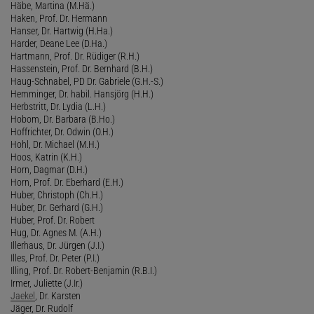
Häbe, Martina (M.Hä.)
Haken, Prof. Dr. Hermann
Hanser, Dr. Hartwig (H.Ha.)
Harder, Deane Lee (D.Ha.)
Hartmann, Prof. Dr. Rüdiger (R.H.)
Hassenstein, Prof. Dr. Bernhard (B.H.)
Haug-Schnabel, PD Dr. Gabriele (G.H.-S.)
Hemminger, Dr. habil. Hansjörg (H.H.)
Herbstritt, Dr. Lydia (L.H.)
Hobom, Dr. Barbara (B.Ho.)
Hoffrichter, Dr. Odwin (O.H.)
Hohl, Dr. Michael (M.H.)
Hoos, Katrin (K.H.)
Horn, Dagmar (D.H.)
Horn, Prof. Dr. Eberhard (E.H.)
Huber, Christoph (Ch.H.)
Huber, Dr. Gerhard (G.H.)
Huber, Prof. Dr. Robert
Hug, Dr. Agnes M. (A.H.)
Illerhaus, Dr. Jürgen (J.I.)
Illes, Prof. Dr. Peter (P.I.)
Illing, Prof. Dr. Robert-Benjamin (R.B.I.)
Irmer, Juliette (J.Ir.)
Jaekel
, Dr. Karsten
Jäger, Dr. Rudolf