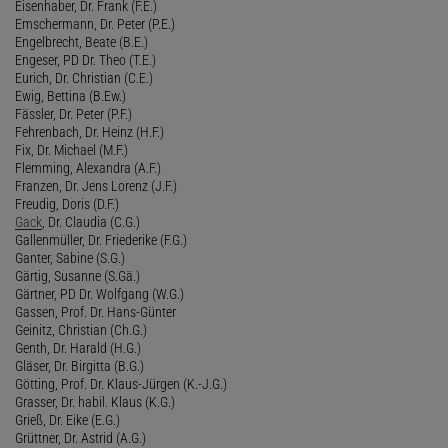
Eisenhaber, Dr. Frank (F.E.)
Emschermann, Dr. Peter (P.E.)
Engelbrecht, Beate (B.E.)
Engeser, PD Dr. Theo (T.E.)
Eurich, Dr. Christian (C.E.)
Ewig, Bettina (B.Ew.)
Fässler, Dr. Peter (P.F.)
Fehrenbach, Dr. Heinz (H.F.)
Fix, Dr. Michael (M.F.)
Flemming, Alexandra (A.F.)
Franzen, Dr. Jens Lorenz (J.F.)
Freudig, Doris (D.F.)
Gack
, Dr. Claudia (C.G.)
Gallenmüller, Dr. Friederike (F.G.)
Ganter, Sabine (S.G.)
Gärtig, Susanne (S.Gä.)
Gärtner, PD Dr. Wolfgang (W.G.)
Gassen, Prof. Dr. Hans-Günter
Geinitz, Christian (Ch.G.)
Genth, Dr. Harald (H.G.)
Gläser, Dr. Birgitta (B.G.)
Götting, Prof. Dr. Klaus-Jürgen (K.-J.G.)
Grasser, Dr. habil. Klaus (K.G.)
Grieß, Dr. Eike (E.G.)
Grüttner, Dr. Astrid (A.G.)