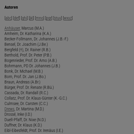
Autoren
[
abc
] [
def
] [
ghi
] [
jkl
] [
mno
] [
pqr
] [
stuv
] [
wxyz
]
Anhäuser
, Marcus (M.A.)
Arnheim, Dr. Katharina (K.A.)
Becker-Follmann, Dr. Johannes (J.B.-F.)
Bensel, Dr. Joachim (J.Be.)
Bergfeld (†), Dr. Rainer (R.B.)
Berthold, Prof. Dr. Peter (P.B.)
Bogenrieder, Prof. Dr. Arno (A.B.)
Bohrmann, PD Dr. Johannes (J.B.)
Bonk, Dr. Michael (M.B.)
Born, Prof. Dr. Jan (J.Bo.)
Braun, Andreas (A.Br.)
Bürger, Prof. Dr. Renate (R.Bü.)
Cassada, Dr. Randall (R.C.)
Collatz, Prof. Dr. Klaus-Günter (K.-G.C.)
Culmsee, Dr. Carsten (C.C.)
Drews
, Dr. Martina (M.D.)
Drossé, Inke (I.D.)
Duell-Pfaff, Dr. Nixe (N.D.)
Duffner, Dr. Klaus (K.D.)
Eibl-Eibesfeldt, Prof. Dr. Irenäus (I.E.)