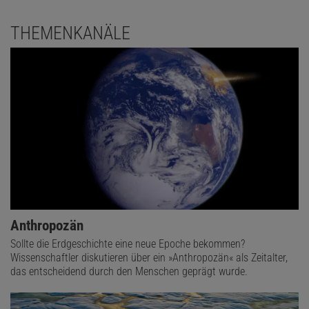
THEMENKANÄLE
Anthropozän
Sollte die Erdgeschichte eine neue Epoche bekommen?
Wissenschaftler diskutieren über ein »Anthropozän« als Zeitalter,
das entscheidend durch den Menschen geprägt wurde.