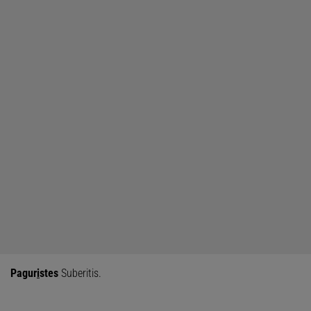
Pagur
i
stes
Suberitis.