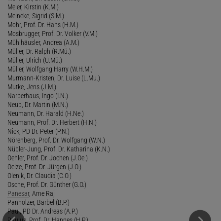
Meier, Kirstin (K.M.)
Meineke, Sigrid (S.M.)
Mohr, Prof. Dr. Hans (H.M.)
Mosbrugger, Prof. Dr. Volker (V.M.)
Mühlhäusler, Andrea (A.M.)
Müller, Dr. Ralph (R.Mü.)
Müller, Ulrich (U.Mü.)
Müller, Wolfgang Harry (W.H.M.)
Murmann-Kristen, Dr. Luise (L.Mu.)
Mutke, Jens (J.M.)
Narberhaus, Ingo (I.N.)
Neub, Dr. Martin (M.N.)
Neumann, Dr. Harald (H.Ne.)
Neumann, Prof. Dr. Herbert (H.N.)
Nick, PD Dr. Peter (P.N.)
Nörenberg, Prof. Dr. Wolfgang (W.N.)
Nübler-Jung, Prof. Dr. Katharina (K.N.)
Oehler, Prof. Dr. Jochen (J.Oe.)
Oelze, Prof. Dr. Jürgen (J.O.)
Olenik, Dr. Claudia (C.O.)
Osche, Prof. Dr. Günther (G.O.)
Panesar
, Arne Raj
Panholzer, Bärbel (B.P.)
Paul, PD Dr. Andreas (A.P.)
Paulus, Prof. Dr. Hannes (H.P.)