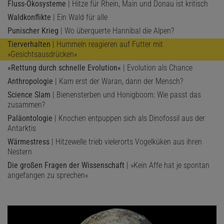
Fluss-Ökosysteme
| Hitze für Rhein, Main und Donau ist kritisch
Waldkonflikte
| Ein Wald für alle
Punischer Krieg
| Wo überquerte Hannibal die Alpen?
Tierverhalten
| Hummeln reagieren auf Futter mit
»Gesichtsausdrücken«
»Rettung durch schnelle Evolution«
| Evolution als Chance
Anthropologie
| Kam erst der Waran, dann der Mensch?
Science Slam
| Bienensterben und Honigboom: Wie passt das
zusammen?
Paläontologie
| Knochen entpuppen sich als Dinofossil aus der
Antarktis
Wärmestress
| Hitzewelle trieb vielerorts Vogelküken aus ihren
Nestern
Die großen Fragen der Wissenschaft
| »Kein Affe hat je spontan
angefangen zu sprechen«