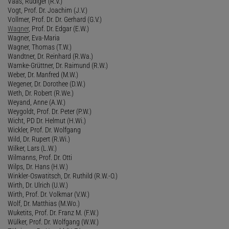
Vaas, Rüdiger (R.V.)
Vogt, Prof. Dr. Joachim (J.V.)
Vollmer, Prof. Dr. Dr. Gerhard (G.V.)
Wagner
, Prof. Dr. Edgar (E.W.)
Wagner, Eva-Maria
Wagner, Thomas (T.W.)
Wandtner, Dr. Reinhard (R.Wa.)
Warnke-Grüttner, Dr. Raimund (R.W.)
Weber, Dr. Manfred (M.W.)
Wegener, Dr. Dorothee (D.W.)
Weth, Dr. Robert (R.We.)
Weyand, Anne (A.W.)
Weygoldt, Prof. Dr. Peter (P.W.)
Wicht, PD Dr. Helmut (H.Wi.)
Wickler, Prof. Dr. Wolfgang
Wild, Dr. Rupert (R.Wi.)
Wilker, Lars (L.W.)
Wilmanns, Prof. Dr. Otti
Wilps, Dr. Hans (H.W.)
Winkler-Oswatitsch, Dr. Ruthild (R.W.-O.)
Wirth, Dr. Ulrich (U.W.)
Wirth, Prof. Dr. Volkmar (V.W.)
Wolf, Dr. Matthias (M.Wo.)
Wuketits, Prof. Dr. Franz M. (F.W.)
Wülker, Prof. Dr. Wolfgang (W.W.)