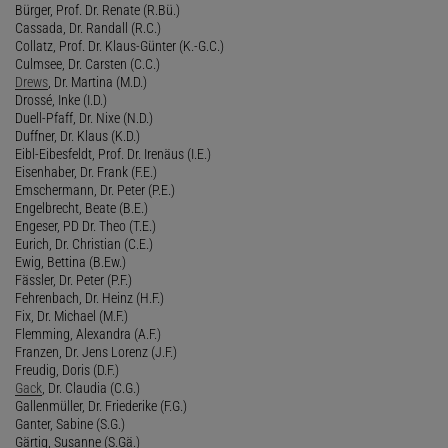
Bürger, Prof. Dr. Renate (R.Bü.)
Cassada, Dr. Randall (R.C.)
Collatz, Prof. Dr. Klaus-Günter (K.-G.C.)
Culmsee, Dr. Carsten (C.C.)
Drews
, Dr. Martina (M.D.)
Drossé, Inke (I.D.)
Duell-Pfaff, Dr. Nixe (N.D.)
Duffner, Dr. Klaus (K.D.)
Eibl-Eibesfeldt, Prof. Dr. Irenäus (I.E.)
Eisenhaber, Dr. Frank (F.E.)
Emschermann, Dr. Peter (P.E.)
Engelbrecht, Beate (B.E.)
Engeser, PD Dr. Theo (T.E.)
Eurich, Dr. Christian (C.E.)
Ewig, Bettina (B.Ew.)
Fässler, Dr. Peter (P.F.)
Fehrenbach, Dr. Heinz (H.F.)
Fix, Dr. Michael (M.F.)
Flemming, Alexandra (A.F.)
Franzen, Dr. Jens Lorenz (J.F.)
Freudig, Doris (D.F.)
Gack
, Dr. Claudia (C.G.)
Gallenmüller, Dr. Friederike (F.G.)
Ganter, Sabine (S.G.)
Gärtig, Susanne (S.Gä.)