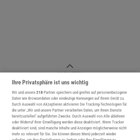
NACH OBEN
Ihre Privatsphäre ist uns wichtig
Wir und unsere
218
-Partner speichern und greifen auf personenbezogene
Für Sie im Spektrum-Shop und am Kiosk:
Daten wie Browserdaten oder eindeutige Kennungen auf Ihrem Gerät zu.
Durch Auswahl von Akzeptieren aktivieren Sie Tracking-Technologien für
die unter „Wir und unsere Partner verarbeiten Daten, um Ihnen Dienste
bereitzustellen“ aufgeführten Zwecke. Durch Auswahl von Alle ablehnen
oder Widerruf Ihrer Einwilligung werden diese deaktiviert. Wenn Tracker
deaktiviert sind, sind manche Inhalte und Anzeigen möglicherweise nicht
mehr so relevant für Sie. Sie können dieses Menü jederzeit wieder
aufrufen, um Ihre Einstellungen zu ändern oder Ihre Einwilligung zu