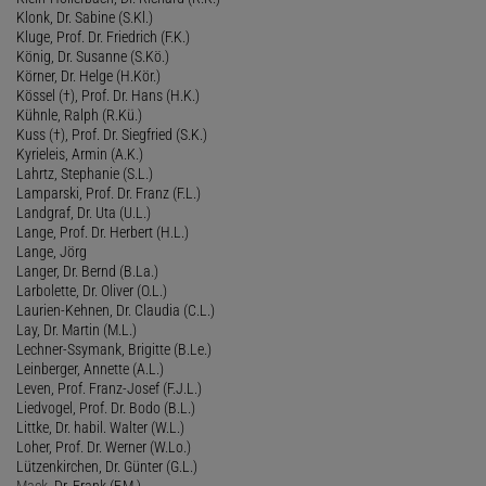
Klonk, Dr. Sabine (S.Kl.)
Kluge, Prof. Dr. Friedrich (F.K.)
König, Dr. Susanne (S.Kö.)
Körner, Dr. Helge (H.Kör.)
Kössel (†), Prof. Dr. Hans (H.K.)
Kühnle, Ralph (R.Kü.)
Kuss (†), Prof. Dr. Siegfried (S.K.)
Kyrieleis, Armin (A.K.)
Lahrtz, Stephanie (S.L.)
Lamparski, Prof. Dr. Franz (F.L.)
Landgraf, Dr. Uta (U.L.)
Lange, Prof. Dr. Herbert (H.L.)
Lange, Jörg
Langer, Dr. Bernd (B.La.)
Larbolette, Dr. Oliver (O.L.)
Laurien-Kehnen, Dr. Claudia (C.L.)
Lay, Dr. Martin (M.L.)
Lechner-Ssymank, Brigitte (B.Le.)
Leinberger, Annette (A.L.)
Leven, Prof. Franz-Josef (F.J.L.)
Liedvogel, Prof. Dr. Bodo (B.L.)
Littke, Dr. habil. Walter (W.L.)
Loher, Prof. Dr. Werner (W.Lo.)
Lützenkirchen, Dr. Günter (G.L.)
Mack
, Dr. Frank (F.M.)