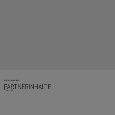
SPONSORED
PARTNERINHALTE
Anzeige