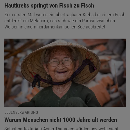
:
Hautkrebs springt von Fisch zu Fisch
Zum ersten Mal wurde ein übertragbarer Krebs bei einem Fisch
entdeckt: ein Melanom, das sich wie ein Parasit zwischen
Welsen in einem nordamerikanischen See ausbreitet.
LEBENSERWARTUNG
:
Warum Menschen nicht 1000 Jahre alt werden
Selbst perfekte Anti-Aging-Therapien würden uns wohl nicht