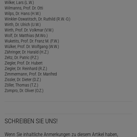
Wilker, Lars (L.W.)
Wilmanns, Prof. Dr. Otti
Wilps, Dr. Hans (H.W.)
Winkler-Oswatitsch, Dr. Ruthild (R.W.-O.)
Wirth, Dr. Ulrich (U.W.)
Wirth, Prof. Dr. Volkmar (V.W.)
Wolf, Dr. Matthias (M.Wo.)
Wuketits, Prof. Dr. Franz M. (F.W.)
Wülker, Prof. Dr. Wolfgang (W.W.)
Zähringer, Dr. Harald (H.Z.)
Zeltz, Dr. Patric (P.Z.)
Ziegler, Prof. Dr. Hubert
Ziegler, Dr. Reinhard (R.Z.)
Zimmermann, Prof. Dr. Manfred
Zissler, Dr. Dieter (D.Z.)
Zöller, Thomas (T.Z.)
Zompro, Dr. Oliver (O.Z.)
SCHREIBEN SIE UNS!
Wenn Sie inhaltliche Anmerkungen zu diesem Artikel haben,