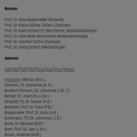
Berater
Prof. Dr. Arno Bogenrieder (Botanik)
Prof. Dr. Klaus-Günter Collatz (Zoologie)
Prof. Dr. Hans Kössel (†) (Biochemie, Molekularbiologie)
Prof. Dr. Uwe Maier (Biochemie, Molekularbiologie)
Prof. Dr. Günther Osche (Zoologie)
Prof. Dr. Georg Schön (Mikrobiologie)
Autoren
[
abc
] [
def
] [
ghi
] [
jkl
] [
mno
] [
pqr
] [
stuv
] [
wxyz
]
Anhäuser
, Marcus (M.A.)
Arnheim, Dr. Katharina (K.A.)
Becker-Follmann, Dr. Johannes (J.B.-F.)
Bensel, Dr. Joachim (J.Be.)
Bergfeld (†), Dr. Rainer (R.B.)
Berthold, Prof. Dr. Peter (P.B.)
Bogenrieder, Prof. Dr. Arno (A.B.)
Bohrmann, PD Dr. Johannes (J.B.)
Bonk, Dr. Michael (M.B.)
Born, Prof. Dr. Jan (J.Bo.)
Braun, Andreas (A.Br.)