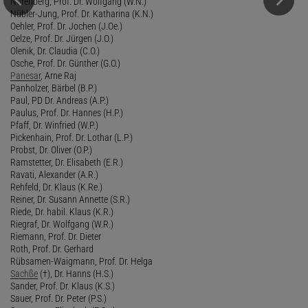
Nörenberg, Prof. Dr. Wolfgang (W.N.)
Nübler-Jung, Prof. Dr. Katharina (K.N.)
Oehler, Prof. Dr. Jochen (J.Oe.)
Oelze, Prof. Dr. Jürgen (J.O.)
Olenik, Dr. Claudia (C.O.)
Osche, Prof. Dr. Günther (G.O.)
Panesar
, Arne Raj
Panholzer, Bärbel (B.P.)
Paul, PD Dr. Andreas (A.P.)
Paulus, Prof. Dr. Hannes (H.P.)
Pfaff, Dr. Winfried (W.P.)
Pickenhain, Prof. Dr. Lothar (L.P.)
Probst, Dr. Oliver (O.P.)
Ramstetter, Dr. Elisabeth (E.R.)
Ravati, Alexander (A.R.)
Rehfeld, Dr. Klaus (K.Re.)
Reiner, Dr. Susann Annette (S.R.)
Riede, Dr. habil. Klaus (K.R.)
Riegraf, Dr. Wolfgang (W.R.)
Riemann, Prof. Dr. Dieter
Roth, Prof. Dr. Gerhard
Rübsamen-Waigmann, Prof. Dr. Helga
Sachße
(†), Dr. Hanns (H.S.)
Sander, Prof. Dr. Klaus (K.S.)
Sauer, Prof. Dr. Peter (P.S.)