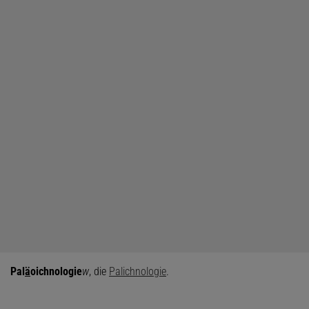
Pal
ä
oichnologie
w
, die
Palichnologie
.