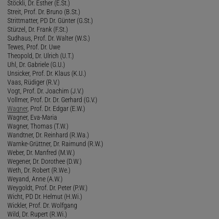
Stöckli, Dr. Esther (E.St.)
Streit, Prof. Dr. Bruno (B.St.)
Strittmatter, PD Dr. Günter (G.St.)
Stürzel, Dr. Frank (F.St.)
Sudhaus, Prof. Dr. Walter (W.S.)
Tewes, Prof. Dr. Uwe
Theopold, Dr. Ulrich (U.T.)
Uhl, Dr. Gabriele (G.U.)
Unsicker, Prof. Dr. Klaus (K.U.)
Vaas, Rüdiger (R.V.)
Vogt, Prof. Dr. Joachim (J.V.)
Vollmer, Prof. Dr. Dr. Gerhard (G.V.)
Wagner
, Prof. Dr. Edgar (E.W.)
Wagner, Eva-Maria
Wagner, Thomas (T.W.)
Wandtner, Dr. Reinhard (R.Wa.)
Warnke-Grüttner, Dr. Raimund (R.W.)
Weber, Dr. Manfred (M.W.)
Wegener, Dr. Dorothee (D.W.)
Weth, Dr. Robert (R.We.)
Weyand, Anne (A.W.)
Weygoldt, Prof. Dr. Peter (P.W.)
Wicht, PD Dr. Helmut (H.Wi.)
Wickler, Prof. Dr. Wolfgang
Wild, Dr. Rupert (R.Wi.)