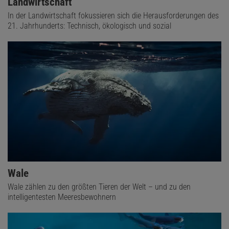
Landwirtschaft
In der Landwirtschaft fokussieren sich die Herausforderungen des
21. Jahrhunderts: Technisch, ökologisch und sozial
Wale
Wale zählen zu den größten Tieren der Welt – und zu den
intelligentesten Meeresbewohnern