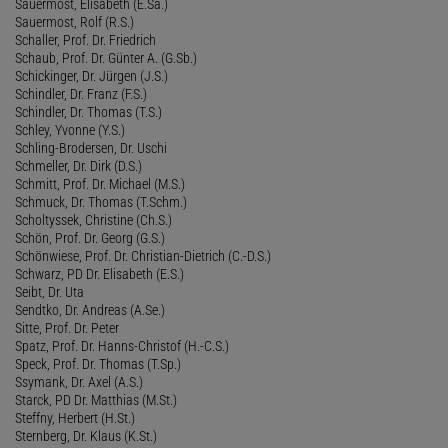
Sauermost, Elisabeth (E.Sa.)
Sauermost, Rolf (R.S.)
Schaller, Prof. Dr. Friedrich
Schaub, Prof. Dr. Günter A. (G.Sb.)
Schickinger, Dr. Jürgen (J.S.)
Schindler, Dr. Franz (F.S.)
Schindler, Dr. Thomas (T.S.)
Schley, Yvonne (Y.S.)
Schling-Brodersen, Dr. Uschi
Schmeller, Dr. Dirk (D.S.)
Schmitt, Prof. Dr. Michael (M.S.)
Schmuck, Dr. Thomas (T.Schm.)
Scholtyssek, Christine (Ch.S.)
Schön, Prof. Dr. Georg (G.S.)
Schönwiese, Prof. Dr. Christian-Dietrich (C.-D.S.)
Schwarz, PD Dr. Elisabeth (E.S.)
Seibt, Dr. Uta
Sendtko, Dr. Andreas (A.Se.)
Sitte, Prof. Dr. Peter
Spatz, Prof. Dr. Hanns-Christof (H.-C.S.)
Speck, Prof. Dr. Thomas (T.Sp.)
Ssymank, Dr. Axel (A.S.)
Starck, PD Dr. Matthias (M.St.)
Steffny, Herbert (H.St.)
Sternberg, Dr. Klaus (K.St.)