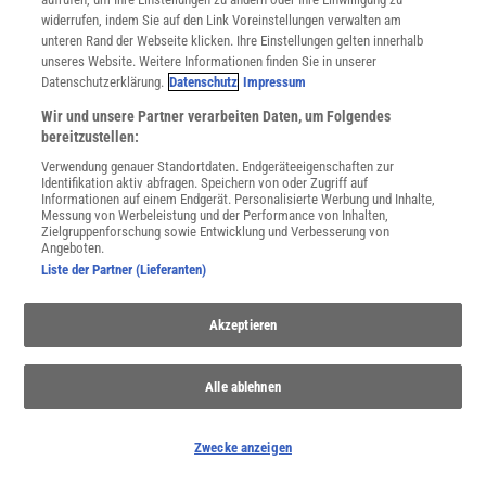
widerrufen, indem Sie auf den Link Voreinstellungen verwalten am
WEITERE NEUERSCHEINUNGEN
SPEKTRUM SHOP
unteren Rand der Webseite klicken. Ihre Einstellungen gelten innerhalb
unseres Website. Weitere Informationen finden Sie in unserer
Datenschutzerklärung.
Datenschutz
Impressum
Spektrum
.de-Newsletter abonnieren
Wir und unsere Partner verarbeiten Daten, um Folgendes
bereitzustellen:
JETZT ANMELDEN!
Verwendung genauer Standortdaten. Endgeräteeigenschaften zur
Identifikation aktiv abfragen. Speichern von oder Zugriff auf
Informationen auf einem Endgerät. Personalisierte Werbung und Inhalte,
Sie können unsere Newsletter jederzeit wieder abbestellen. Infos zu unserem Umgang
Messung von Werbeleistung und der Performance von Inhalten,
mit Ihren personenbezogenen Daten finden Sie in unserer
Datenschutzerklärung
.
Zielgruppenforschung sowie Entwicklung und Verbesserung von
Angeboten.
Liste der Partner (Lieferanten)
SERVICES
Akzeptieren
Newsletter
Kontakt
Spektrum Shop
Alle ablehnen
Im Handel kaufen
Presse
Zwecke anzeigen
Verträge kündigen
Widerruf