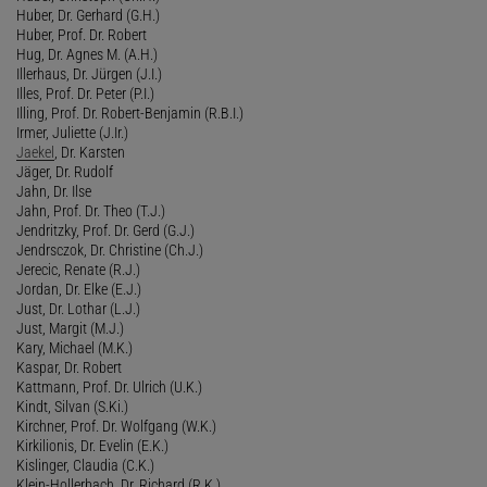
Huber, Dr. Gerhard (G.H.)
Huber, Prof. Dr. Robert
Hug, Dr. Agnes M. (A.H.)
Illerhaus, Dr. Jürgen (J.I.)
Illes, Prof. Dr. Peter (P.I.)
Illing, Prof. Dr. Robert-Benjamin (R.B.I.)
Irmer, Juliette (J.Ir.)
Jaekel
, Dr. Karsten
Jäger, Dr. Rudolf
Jahn, Dr. Ilse
Jahn, Prof. Dr. Theo (T.J.)
Jendritzky, Prof. Dr. Gerd (G.J.)
Jendrsczok, Dr. Christine (Ch.J.)
Jerecic, Renate (R.J.)
Jordan, Dr. Elke (E.J.)
Just, Dr. Lothar (L.J.)
Just, Margit (M.J.)
Kary, Michael (M.K.)
Kaspar, Dr. Robert
Kattmann, Prof. Dr. Ulrich (U.K.)
Kindt, Silvan (S.Ki.)
Kirchner, Prof. Dr. Wolfgang (W.K.)
Kirkilionis, Dr. Evelin (E.K.)
Kislinger, Claudia (C.K.)
Klein-Hollerbach, Dr. Richard (R.K.)