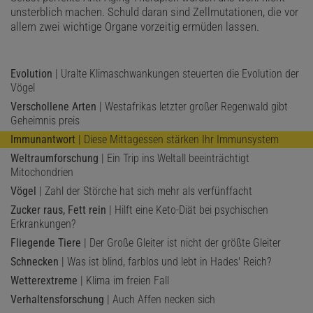
unsterblich machen. Schuld daran sind Zellmutationen, die vor
allem zwei wichtige Organe vorzeitig ermüden lassen.
Evolution
| Uralte Klimaschwankungen steuerten die Evolution der
Vögel
Verschollene Arten
| Westafrikas letzter großer Regenwald gibt
Geheimnis preis
Immunantwort
| Diese Mittagessen stärken Ihr Immunsystem
Weltraumforschung
| Ein Trip ins Weltall beeinträchtigt
Mitochondrien
Vögel
| Zahl der Störche hat sich mehr als verfünffacht
Zucker raus, Fett rein
| Hilft eine Keto-Diät bei psychischen
Erkrankungen?
Fliegende Tiere
| Der Große Gleiter ist nicht der größte Gleiter
Schnecken
| Was ist blind, farblos und lebt in Hades' Reich?
Wetterextreme
| Klima im freien Fall
Verhaltensforschung
| Auch Affen necken sich