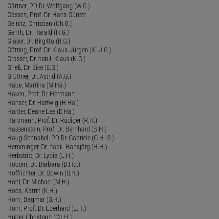
Gärtner, PD Dr. Wolfgang (W.G.)
Gassen, Prof. Dr. Hans-Günter
Geinitz, Christian (Ch.G.)
Genth, Dr. Harald (H.G.)
Gläser, Dr. Birgitta (B.G.)
Götting, Prof. Dr. Klaus-Jürgen (K.-J.G.)
Grasser, Dr. habil. Klaus (K.G.)
Grieß, Dr. Eike (E.G.)
Grüttner, Dr. Astrid (A.G.)
Häbe, Martina (M.Hä.)
Haken, Prof. Dr. Hermann
Hanser, Dr. Hartwig (H.Ha.)
Harder, Deane Lee (D.Ha.)
Hartmann, Prof. Dr. Rüdiger (R.H.)
Hassenstein, Prof. Dr. Bernhard (B.H.)
Haug-Schnabel, PD Dr. Gabriele (G.H.-S.)
Hemminger, Dr. habil. Hansjörg (H.H.)
Herbstritt, Dr. Lydia (L.H.)
Hobom, Dr. Barbara (B.Ho.)
Hoffrichter, Dr. Odwin (O.H.)
Hohl, Dr. Michael (M.H.)
Hoos, Katrin (K.H.)
Horn, Dagmar (D.H.)
Horn, Prof. Dr. Eberhard (E.H.)
Huber, Christoph (Ch.H.)