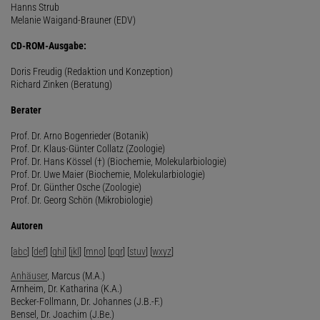
Hanns Strub
Melanie Waigand-Brauner (EDV)
CD-ROM-Ausgabe:
Doris Freudig (Redaktion und Konzeption)
Richard Zinken (Beratung)
Berater
Prof. Dr. Arno Bogenrieder (Botanik)
Prof. Dr. Klaus-Günter Collatz (Zoologie)
Prof. Dr. Hans Kössel (†) (Biochemie, Molekularbiologie)
Prof. Dr. Uwe Maier (Biochemie, Molekularbiologie)
Prof. Dr. Günther Osche (Zoologie)
Prof. Dr. Georg Schön (Mikrobiologie)
Autoren
[
abc
] [
def
] [
ghi
] [
jkl
] [
mno
] [
pqr
] [
stuv
] [
wxyz
]
Anhäuser
, Marcus (M.A.)
Arnheim, Dr. Katharina (K.A.)
Becker-Follmann, Dr. Johannes (J.B.-F.)
Bensel, Dr. Joachim (J.Be.)