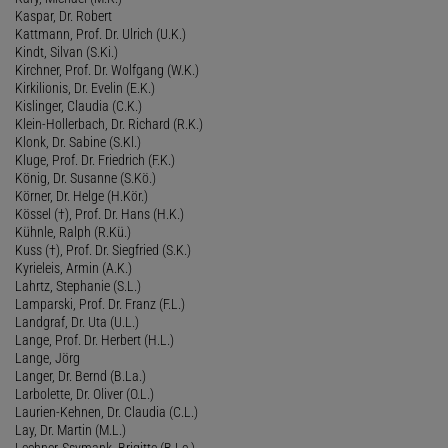
Kaspar, Dr. Robert
Kattmann, Prof. Dr. Ulrich (U.K.)
Kindt, Silvan (S.Ki.)
Kirchner, Prof. Dr. Wolfgang (W.K.)
Kirkilionis, Dr. Evelin (E.K.)
Kislinger, Claudia (C.K.)
Klein-Hollerbach, Dr. Richard (R.K.)
Klonk, Dr. Sabine (S.Kl.)
Kluge, Prof. Dr. Friedrich (F.K.)
König, Dr. Susanne (S.Kö.)
Körner, Dr. Helge (H.Kör.)
Kössel (†), Prof. Dr. Hans (H.K.)
Kühnle, Ralph (R.Kü.)
Kuss (†), Prof. Dr. Siegfried (S.K.)
Kyrieleis, Armin (A.K.)
Lahrtz, Stephanie (S.L.)
Lamparski, Prof. Dr. Franz (F.L.)
Landgraf, Dr. Uta (U.L.)
Lange, Prof. Dr. Herbert (H.L.)
Lange, Jörg
Langer, Dr. Bernd (B.La.)
Larbolette, Dr. Oliver (O.L.)
Laurien-Kehnen, Dr. Claudia (C.L.)
Lay, Dr. Martin (M.L.)
Lechner-Ssymank, Brigitte (B.Le.)