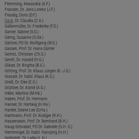
Flemming, Alexandra (A.F.)
Franzen, Dr. Jens Lorenz (J.F.)
Freudig, Doris (D.F.)
Gack
, Dr. Claudia (C.G.)
Gallenmüller, Dr. Friederike (F.G.)
Ganter, Sabine (S.G.)
Gärtig, Susanne (S.Gä.)
Gärtner, PD Dr. Wolfgang (W.G.)
Gassen, Prof. Dr. Hans-Günter
Geinitz, Christian (Ch.G.)
Genth, Dr. Harald (H.G.)
Gläser, Dr. Birgitta (B.G.)
Götting, Prof. Dr. Klaus-Jürgen (K.-J.G.)
Grasser, Dr. habil. Klaus (K.G.)
Grieß, Dr. Eike (E.G.)
Grüttner, Dr. Astrid (A.G.)
Häbe, Martina (M.Hä.)
Haken, Prof. Dr. Hermann
Hanser, Dr. Hartwig (H.Ha.)
Harder, Deane Lee (D.Ha.)
Hartmann, Prof. Dr. Rüdiger (R.H.)
Hassenstein, Prof. Dr. Bernhard (B.H.)
Haug-Schnabel, PD Dr. Gabriele (G.H.-S.)
Hemminger, Dr. habil. Hansjörg (H.H.)
Herbstritt, Dr. Lydia (L.H.)