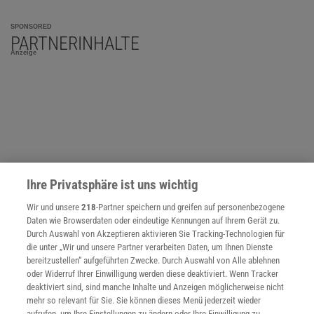
SPONSORED
PARTNERINHALTE
Anzeige
Ihre Privatsphäre ist uns wichtig
Wir und unsere
218
-Partner speichern und greifen auf personenbezogene
Daten wie Browserdaten oder eindeutige Kennungen auf Ihrem Gerät zu.
Durch Auswahl von Akzeptieren aktivieren Sie Tracking-Technologien für
die unter „Wir und unsere Partner verarbeiten Daten, um Ihnen Dienste
bereitzustellen“ aufgeführten Zwecke. Durch Auswahl von Alle ablehnen
oder Widerruf Ihrer Einwilligung werden diese deaktiviert. Wenn Tracker
NACH OBEN
deaktiviert sind, sind manche Inhalte und Anzeigen möglicherweise nicht
mehr so relevant für Sie. Sie können dieses Menü jederzeit wieder
aufrufen, um Ihre Einstellungen zu ändern oder Ihre Einwilligung zu