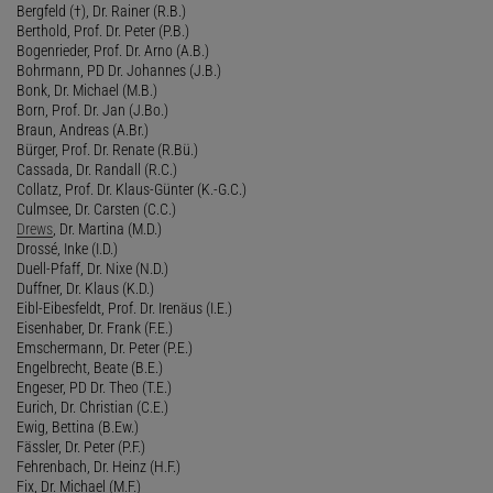
Bergfeld (†), Dr. Rainer (R.B.)
Berthold, Prof. Dr. Peter (P.B.)
Bogenrieder, Prof. Dr. Arno (A.B.)
Bohrmann, PD Dr. Johannes (J.B.)
Bonk, Dr. Michael (M.B.)
Born, Prof. Dr. Jan (J.Bo.)
Braun, Andreas (A.Br.)
Bürger, Prof. Dr. Renate (R.Bü.)
Cassada, Dr. Randall (R.C.)
Collatz, Prof. Dr. Klaus-Günter (K.-G.C.)
Culmsee, Dr. Carsten (C.C.)
Drews
, Dr. Martina (M.D.)
Drossé, Inke (I.D.)
Duell-Pfaff, Dr. Nixe (N.D.)
Duffner, Dr. Klaus (K.D.)
Eibl-Eibesfeldt, Prof. Dr. Irenäus (I.E.)
Eisenhaber, Dr. Frank (F.E.)
Emschermann, Dr. Peter (P.E.)
Engelbrecht, Beate (B.E.)
Engeser, PD Dr. Theo (T.E.)
Eurich, Dr. Christian (C.E.)
Ewig, Bettina (B.Ew.)
Fässler, Dr. Peter (P.F.)
Fehrenbach, Dr. Heinz (H.F.)
Fix, Dr. Michael (M.F.)