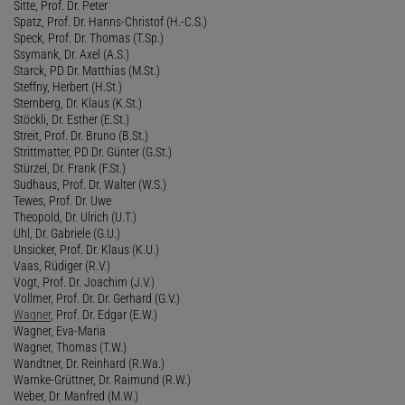
Sitte, Prof. Dr. Peter
Spatz, Prof. Dr. Hanns-Christof (H.-C.S.)
Speck, Prof. Dr. Thomas (T.Sp.)
Ssymank, Dr. Axel (A.S.)
Starck, PD Dr. Matthias (M.St.)
Steffny, Herbert (H.St.)
Sternberg, Dr. Klaus (K.St.)
Stöckli, Dr. Esther (E.St.)
Streit, Prof. Dr. Bruno (B.St.)
Strittmatter, PD Dr. Günter (G.St.)
Stürzel, Dr. Frank (F.St.)
Sudhaus, Prof. Dr. Walter (W.S.)
Tewes, Prof. Dr. Uwe
Theopold, Dr. Ulrich (U.T.)
Uhl, Dr. Gabriele (G.U.)
Unsicker, Prof. Dr. Klaus (K.U.)
Vaas, Rüdiger (R.V.)
Vogt, Prof. Dr. Joachim (J.V.)
Vollmer, Prof. Dr. Dr. Gerhard (G.V.)
Wagner
, Prof. Dr. Edgar (E.W.)
Wagner, Eva-Maria
Wagner, Thomas (T.W.)
Wandtner, Dr. Reinhard (R.Wa.)
Warnke-Grüttner, Dr. Raimund (R.W.)
Weber, Dr. Manfred (M.W.)