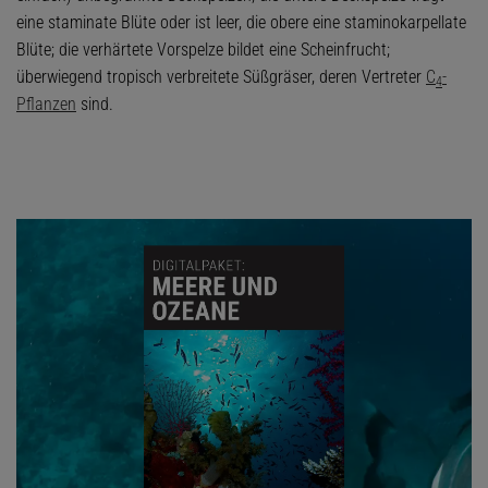
eine staminate Blüte oder ist leer, die obere eine staminokarpellate
Blüte; die verhärtete Vorspelze bildet eine Scheinfrucht;
überwiegend tropisch verbreitete Süßgräser, deren Vertreter
C
-
4
Pflanzen
sind.