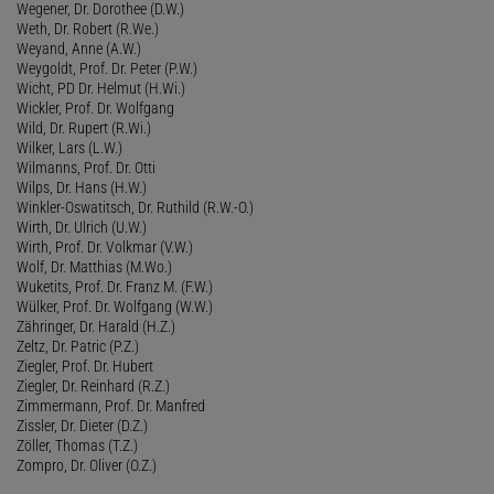
Wegener, Dr. Dorothee (D.W.)
Weth, Dr. Robert (R.We.)
Weyand, Anne (A.W.)
Weygoldt, Prof. Dr. Peter (P.W.)
Wicht, PD Dr. Helmut (H.Wi.)
Wickler, Prof. Dr. Wolfgang
Wild, Dr. Rupert (R.Wi.)
Wilker, Lars (L.W.)
Wilmanns, Prof. Dr. Otti
Wilps, Dr. Hans (H.W.)
Winkler-Oswatitsch, Dr. Ruthild (R.W.-O.)
Wirth, Dr. Ulrich (U.W.)
Wirth, Prof. Dr. Volkmar (V.W.)
Wolf, Dr. Matthias (M.Wo.)
Wuketits, Prof. Dr. Franz M. (F.W.)
Wülker, Prof. Dr. Wolfgang (W.W.)
Zähringer, Dr. Harald (H.Z.)
Zeltz, Dr. Patric (P.Z.)
Ziegler, Prof. Dr. Hubert
Ziegler, Dr. Reinhard (R.Z.)
Zimmermann, Prof. Dr. Manfred
Zissler, Dr. Dieter (D.Z.)
Zöller, Thomas (T.Z.)
Zompro, Dr. Oliver (O.Z.)