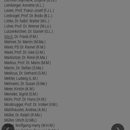
Leinberger, Annette (A.L.)
Leven, Prof. Franz-Josef (F.J.L.)
Liedvogel, Prof. Dr. Bodo (B.L.)
Littke, Dr. habil. Walter (W.L.)
Loher, Prof. Dr. Werner (W.Lo.)
Lützenkirchen, Dr. Günter (G.L.)
Mack
, Dr. Frank (F.M.)
Mahner, Dr. Martin (M.Ma.)
Maier, PD Dr. Rainer (R.M.)
Maier, Prof. Dr. Uwe (U.M.)
Marksitzer, Dr. René (R.Ma.)
Markus, Prof. Dr. Mario (M.M.)
Martin, Dr. Stefan (S.Ma.)
Medicus, Dr. Gerhard (G.M.)
Mehler, Ludwig (L.M.)
Mehraein, Dr. Susan (S.Me.)
Meier, Kirstin (K.M.)
Meineke, Sigrid (S.M.)
Mohr, Prof. Dr. Hans (H.M.)
Mosbrugger, Prof. Dr. Volker (V.M.)
Mühlhäusler, Andrea (A.M.)
Müller, Dr. Ralph (R.Mü.)
Müller, Ulrich (U.Mü.)
Müller, Wolfgang Harry (W.H.M.)