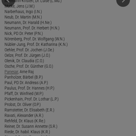
Murmann-Kristen, Dr. Luise (L.Mu.)
Mutke, Jens (J.M.)
Narberhaus, Ingo (I.N.)
Neub, Dr. Martin (M.N.)
Neumann, Dr. Harald (H.Ne.)
Neumann, Prof. Dr. Herbert (H.N.)
Nick, PD Dr. Peter (P.N.)
Nörenberg, Prof. Dr. Wolfgang (W.N.)
Nübler-Jung, Prof. Dr. Katharina (K.N.)
Oehler, Prof. Dr. Jochen (J.Oe.)
Oelze, Prof. Dr. Jürgen (J.O.)
Olenik, Dr. Claudia (C.O.)
Osche, Prof. Dr. Günther (G.O.)
Panesar
, Arne Raj
Panholzer, Bärbel (B.P.)
Paul, PD Dr. Andreas (A.P.)
Paulus, Prof. Dr. Hannes (H.P.)
Pfaff, Dr. Winfried (W.P.)
Pickenhain, Prof. Dr. Lothar (L.P.)
Probst, Dr. Oliver (O.P.)
Ramstetter, Dr. Elisabeth (E.R.)
Ravati, Alexander (A.R.)
Rehfeld, Dr. Klaus (K.Re.)
Reiner, Dr. Susann Annette (S.R.)
Riede, Dr. habil. Klaus (K.R.)