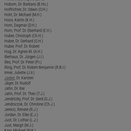
Hobom, Dr. Barbara (B.Ho.)
Hoffrichter, Dr. Odwin (O.H.)
Hohl, Dr. Michael (M.H.)
Hoos, Katrin (K.H.)
Horn, Dagmar (D.H.)
Horn, Prof. Dr. Eberhard (E.H.)
Huber, Christoph (Ch.H.)
Huber, Dr. Gerhard (G.H.)
Huber, Prof. Dr. Robert
Hug, Dr. Agnes M. (A.H.)
Illerhaus, Dr. Jürgen (J.I.)
Illes, Prof. Dr. Peter (P.I.)
Illing, Prof. Dr. Robert-Benjamin (R.B.I.)
Irmer, Juliette (J.Ir.)
Jaekel
, Dr. Karsten
Jäger, Dr. Rudolf
Jahn, Dr. Ilse
Jahn, Prof. Dr. Theo (T.J.)
Jendritzky, Prof. Dr. Gerd (G.J.)
Jendrsczok, Dr. Christine (Ch.J.)
Jerecic, Renate (R.J.)
Jordan, Dr. Elke (E.J.)
Just, Dr. Lothar (L.J.)
Just, Margit (M.J.)
Kary, Michael (M.K.)