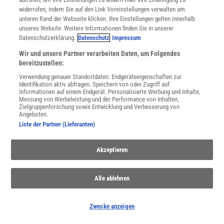
widerrufen, indem Sie auf den Link Voreinstellungen verwalten am
Für Sie im Spektrum-Shop und am Kiosk:
unteren Rand der Webseite klicken. Ihre Einstellungen gelten innerhalb
unseres Website. Weitere Informationen finden Sie in unserer
Datenschutzerklärung.
Datenschutz
Impressum
Wir und unsere Partner verarbeiten Daten, um Folgendes
bereitzustellen:
Verwendung genauer Standortdaten. Endgeräteeigenschaften zur
Identifikation aktiv abfragen. Speichern von oder Zugriff auf
Informationen auf einem Endgerät. Personalisierte Werbung und Inhalte,
WEITERE NEUERSCHEINUNGEN
SPEKTRUM SHOP
Messung von Werbeleistung und der Performance von Inhalten,
Zielgruppenforschung sowie Entwicklung und Verbesserung von
Angeboten.
Liste der Partner (Lieferanten)
Spektrum
.de-Newsletter abonnieren
Akzeptieren
JETZT ANMELDEN!
Alle ablehnen
Sie können unsere Newsletter jederzeit wieder abbestellen. Infos zu unserem Umgang
mit Ihren personenbezogenen Daten finden Sie in unserer
Datenschutzerklärung
.
Zwecke anzeigen