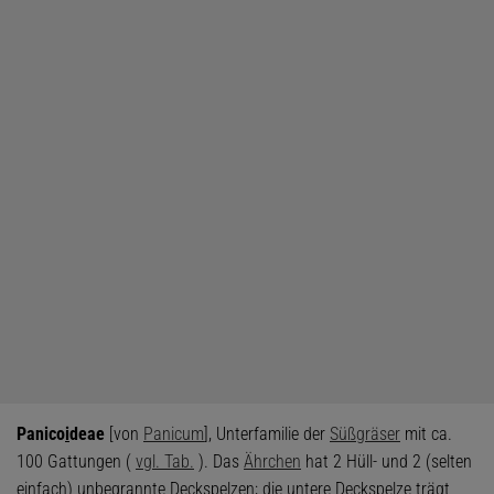
Panico
i
deae
[von
Panicum
], Unterfamilie der
Süßgräser
mit ca.
100 Gattungen (
vgl. Tab.
). Das
Ährchen
hat 2 Hüll- und 2 (selten
einfach) unbegrannte Deckspelzen; die untere Deckspelze trägt