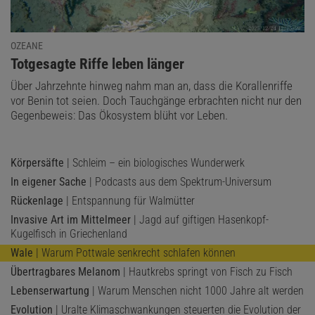
OZEANE
:
Totgesagte Riffe leben länger
Über Jahrzehnte hinweg nahm man an, dass die Korallenriffe
vor Benin tot seien. Doch Tauchgänge erbrachten nicht nur den
Gegenbeweis: Das Ökosystem blüht vor Leben.
Körpersäfte
| Schleim – ein biologisches Wunderwerk
In eigener Sache
| Podcasts aus dem Spektrum-Universum
Rückenlage
| Entspannung für Walmütter
Invasive Art im Mittelmeer
| Jagd auf giftigen Hasenkopf-
Kugelfisch in Griechenland
Wale
| Warum Pottwale senkrecht schlafen können
Übertragbares Melanom
| Hautkrebs springt von Fisch zu Fisch
Lebenserwartung
| Warum Menschen nicht 1000 Jahre alt werden
Evolution
| Uralte Klimaschwankungen steuerten die Evolution der