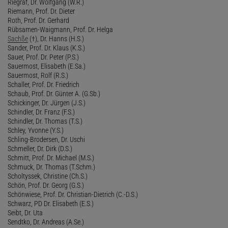
Riegraf, Dr. Wolfgang (W.R.)
Riemann, Prof. Dr. Dieter
Roth, Prof. Dr. Gerhard
Rübsamen-Waigmann, Prof. Dr. Helga
Sachße
(†), Dr. Hanns (H.S.)
Sander, Prof. Dr. Klaus (K.S.)
Sauer, Prof. Dr. Peter (P.S.)
Sauermost, Elisabeth (E.Sa.)
Sauermost, Rolf (R.S.)
Schaller, Prof. Dr. Friedrich
Schaub, Prof. Dr. Günter A. (G.Sb.)
Schickinger, Dr. Jürgen (J.S.)
Schindler, Dr. Franz (F.S.)
Schindler, Dr. Thomas (T.S.)
Schley, Yvonne (Y.S.)
Schling-Brodersen, Dr. Uschi
Schmeller, Dr. Dirk (D.S.)
Schmitt, Prof. Dr. Michael (M.S.)
Schmuck, Dr. Thomas (T.Schm.)
Scholtyssek, Christine (Ch.S.)
Schön, Prof. Dr. Georg (G.S.)
Schönwiese, Prof. Dr. Christian-Dietrich (C.-D.S.)
Schwarz, PD Dr. Elisabeth (E.S.)
Seibt, Dr. Uta
Sendtko, Dr. Andreas (A.Se.)