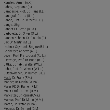
Kyrieleis, Armin (A.K.)
Lahrtz, Stephanie (S.L.)
Lamparski, Prof. Dr. Franz (F.L.)
Landgraf, Dr. Uta (U.L.)
Lange, Prof. Dr. Herbert (H.L.)
Lange, Jörg
Langer, Dr. Bernd (B.La.)
Larbolette, Dr. Oliver (O.L.)
Laurien-Kehnen, Dr. Claudia (C.L.)
Lay, Dr. Martin (M.L.)
Lechner-Ssymank, Brigitte (B.Le.)
Leinberger, Annette (A.L.)
Leven, Prof. Franz-Josef (F.J.L.)
Liedvogel, Prof. Dr. Bodo (B.L.)
Littke, Dr. habil. Walter (W.L.)
Loher, Prof. Dr. Werner (W.Lo.)
Lützenkirchen, Dr. Günter (G.L.)
Mack
, Dr. Frank (F.M.)
Mahner, Dr. Martin (M.Ma.)
Maier, PD Dr. Rainer (R.M.)
Maier, Prof. Dr. Uwe (U.M.)
Marksitzer, Dr. René (R.Ma.)
Markus, Prof. Dr. Mario (M.M.)
Martin, Dr. Stefan (S.Ma.)
Medicus, Dr. Gerhard (G.M.)