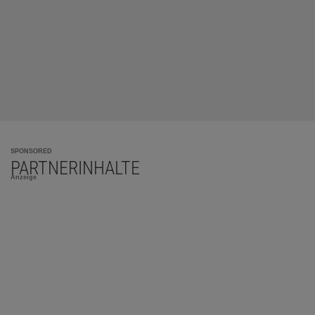
SPONSORED
PARTNERINHALTE
Anzeige