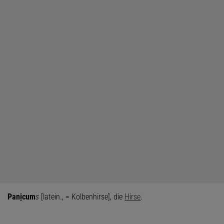
Pan
i
cum
s
[latein., = Kolbenhirse], die
Hirse
.