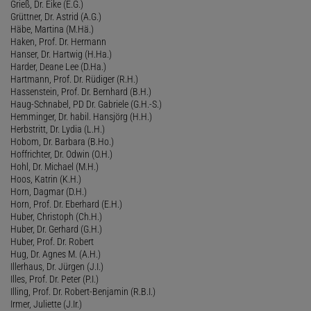
Grieß, Dr. Eike (E.G.)
Grüttner, Dr. Astrid (A.G.)
Häbe, Martina (M.Hä.)
Haken, Prof. Dr. Hermann
Hanser, Dr. Hartwig (H.Ha.)
Harder, Deane Lee (D.Ha.)
Hartmann, Prof. Dr. Rüdiger (R.H.)
Hassenstein, Prof. Dr. Bernhard (B.H.)
Haug-Schnabel, PD Dr. Gabriele (G.H.-S.)
Hemminger, Dr. habil. Hansjörg (H.H.)
Herbstritt, Dr. Lydia (L.H.)
Hobom, Dr. Barbara (B.Ho.)
Hoffrichter, Dr. Odwin (O.H.)
Hohl, Dr. Michael (M.H.)
Hoos, Katrin (K.H.)
Horn, Dagmar (D.H.)
Horn, Prof. Dr. Eberhard (E.H.)
Huber, Christoph (Ch.H.)
Huber, Dr. Gerhard (G.H.)
Huber, Prof. Dr. Robert
Hug, Dr. Agnes M. (A.H.)
Illerhaus, Dr. Jürgen (J.I.)
Illes, Prof. Dr. Peter (P.I.)
Illing, Prof. Dr. Robert-Benjamin (R.B.I.)
Irmer, Juliette (J.Ir.)