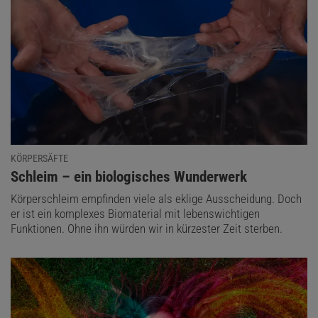
KÖRPERSÄFTE
:
Schleim – ein biologisches Wunderwerk
Körperschleim empfinden viele als eklige Ausscheidung. Doch
er ist ein komplexes Biomaterial mit lebenswichtigen
Funktionen. Ohne ihn würden wir in kürzester Zeit sterben.