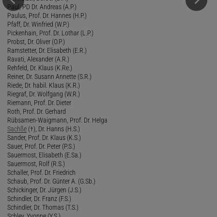
Paul, PD Dr. Andreas (A.P.)
Paulus, Prof. Dr. Hannes (H.P.)
Pfaff, Dr. Winfried (W.P.)
Pickenhain, Prof. Dr. Lothar (L.P.)
Probst, Dr. Oliver (O.P.)
Ramstetter, Dr. Elisabeth (E.R.)
Ravati, Alexander (A.R.)
Rehfeld, Dr. Klaus (K.Re.)
Reiner, Dr. Susann Annette (S.R.)
Riede, Dr. habil. Klaus (K.R.)
Riegraf, Dr. Wolfgang (W.R.)
Riemann, Prof. Dr. Dieter
Roth, Prof. Dr. Gerhard
Rübsamen-Waigmann, Prof. Dr. Helga
Sachße
(†), Dr. Hanns (H.S.)
Sander, Prof. Dr. Klaus (K.S.)
Sauer, Prof. Dr. Peter (P.S.)
Sauermost, Elisabeth (E.Sa.)
Sauermost, Rolf (R.S.)
Schaller, Prof. Dr. Friedrich
Schaub, Prof. Dr. Günter A. (G.Sb.)
Schickinger, Dr. Jürgen (J.S.)
Schindler, Dr. Franz (F.S.)
Schindler, Dr. Thomas (T.S.)
Schley, Yvonne (Y.S.)