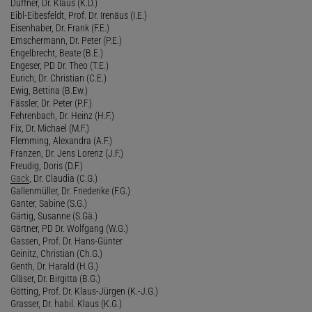
Duffner, Dr. Klaus (K.D.)
Eibl-Eibesfeldt, Prof. Dr. Irenäus (I.E.)
Eisenhaber, Dr. Frank (F.E.)
Emschermann, Dr. Peter (P.E.)
Engelbrecht, Beate (B.E.)
Engeser, PD Dr. Theo (T.E.)
Eurich, Dr. Christian (C.E.)
Ewig, Bettina (B.Ew.)
Fässler, Dr. Peter (P.F.)
Fehrenbach, Dr. Heinz (H.F.)
Fix, Dr. Michael (M.F.)
Flemming, Alexandra (A.F.)
Franzen, Dr. Jens Lorenz (J.F.)
Freudig, Doris (D.F.)
Gack
, Dr. Claudia (C.G.)
Gallenmüller, Dr. Friederike (F.G.)
Ganter, Sabine (S.G.)
Gärtig, Susanne (S.Gä.)
Gärtner, PD Dr. Wolfgang (W.G.)
Gassen, Prof. Dr. Hans-Günter
Geinitz, Christian (Ch.G.)
Genth, Dr. Harald (H.G.)
Gläser, Dr. Birgitta (B.G.)
Götting, Prof. Dr. Klaus-Jürgen (K.-J.G.)
Grasser, Dr. habil. Klaus (K.G.)