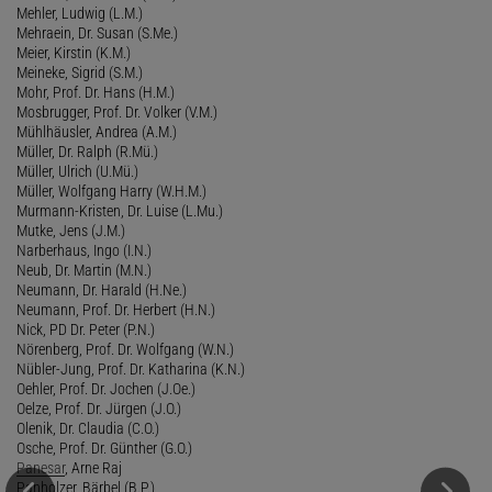
Mehler, Ludwig (L.M.)
Mehraein, Dr. Susan (S.Me.)
Meier, Kirstin (K.M.)
Meineke, Sigrid (S.M.)
Mohr, Prof. Dr. Hans (H.M.)
Mosbrugger, Prof. Dr. Volker (V.M.)
Mühlhäusler, Andrea (A.M.)
Müller, Dr. Ralph (R.Mü.)
Müller, Ulrich (U.Mü.)
Müller, Wolfgang Harry (W.H.M.)
Murmann-Kristen, Dr. Luise (L.Mu.)
Mutke, Jens (J.M.)
Narberhaus, Ingo (I.N.)
Neub, Dr. Martin (M.N.)
Neumann, Dr. Harald (H.Ne.)
Neumann, Prof. Dr. Herbert (H.N.)
Nick, PD Dr. Peter (P.N.)
Nörenberg, Prof. Dr. Wolfgang (W.N.)
Nübler-Jung, Prof. Dr. Katharina (K.N.)
Oehler, Prof. Dr. Jochen (J.Oe.)
Oelze, Prof. Dr. Jürgen (J.O.)
Olenik, Dr. Claudia (C.O.)
Osche, Prof. Dr. Günther (G.O.)
Panesar
, Arne Raj
Panholzer, Bärbel (B.P.)