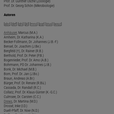
Prof. Dr. Günther Osche (Zoologie)
Prof. Dr. Georg Schön (Mikrobiologie)
Autoren
[
abc
] [
def
] [
ghi
] [
jkl
] [
mno
] [
pqr
] [
stuv
] [
wxyz
]
Anhäuser
, Marcus (M.A.)
Arnheim, Dr. Katharina (K.A.)
Becker-Follmann, Dr. Johannes (J.B.-F.)
Bensel, Dr. Joachim (J.Be.)
Bergfeld (†), Dr. Rainer (R.B.)
Berthold, Prof. Dr. Peter (P.B.)
Bogenrieder, Prof. Dr. Arno (A.B.)
Bohrmann, PD Dr. Johannes (J.B.)
Bonk, Dr. Michael (M.B.)
Born, Prof. Dr. Jan (J.Bo.)
Braun, Andreas (A.Br.)
Bürger, Prof. Dr. Renate (R.Bü.)
Cassada, Dr. Randall (R.C.)
Collatz, Prof. Dr. Klaus-Günter (K.-G.C.)
Culmsee, Dr. Carsten (C.C.)
Drews
, Dr. Martina (M.D.)
Drossé, Inke (I.D.)
Duell-Pfaff, Dr. Nixe (N.D.)