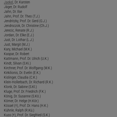
Jaekel
, Dr. Karsten
Jäger, Dr. Rudolf
Jahn, Dr. Ilse
Jahn, Prof. Dr. Theo (T.J.)
Jendritzky, Prof. Dr. Gerd (G.J.)
Jendrsczok, Dr. Christine (Ch.J.)
Jerecic, Renate (R.J.)
Jordan, Dr. Elke (E.J.)
Just, Dr. Lothar (L.J.)
Just, Margit (M.J.)
Kary, Michael (M.K.)
Kaspar, Dr. Robert
Kattmann, Prof. Dr. Ulrich (U.K.)
Kindt, Silvan (S.Ki.)
Kirchner, Prof. Dr. Wolfgang (W.K.)
Kirkilionis, Dr. Evelin (E.K.)
Kislinger, Claudia (C.K.)
Klein-Hollerbach, Dr. Richard (R.K.)
Klonk, Dr. Sabine (S.Kl.)
Kluge, Prof. Dr. Friedrich (F.K.)
König, Dr. Susanne (S.Kö.)
Körner, Dr. Helge (H.Kör.)
Kössel (†), Prof. Dr. Hans (H.K.)
Kühnle, Ralph (R.Kü.)
Kuss (†), Prof. Dr. Siegfried (S.K.)