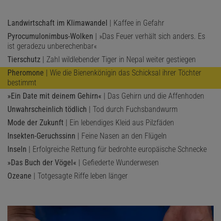
Landwirtschaft im Klimawandel
| Kaffee in Gefahr
Pyrocumulonimbus-Wolken
| »Das Feuer verhält sich anders. Es
ist geradezu unberechenbar«
Tierschutz
| Zahl wildlebender Tiger in Nepal weiter gestiegen
Pheromone
| Wie die Bienenkönigin das Schicksal ihrer Töchter
bestimmt
»Ein Date mit deinem Gehirn«
| Das Gehirn und die Affenhoden
Unwahrscheinlich tödlich
| Tod durch Fuchsbandwurm
Mode der Zukunft
| Ein lebendiges Kleid aus Pilzfäden
Insekten-Geruchssinn
| Feine Nasen an den Flügeln
Inseln
| Erfolgreiche Rettung für bedrohte europäische Schnecke
»Das Buch der Vögel«
| Gefiederte Wunderwesen
Ozeane
| Totgesagte Riffe leben länger