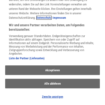
Spektrum
.de-Newsletter abonnieren
widerrufen, indem Sie auf den Link Voreinstellungen verwalten am
unteren Rand der Webseite klicken. Ihre Einstellungen gelten innerhalb
JETZT ANMELDEN!
unseres Website. Weitere Informationen finden Sie in unserer
Datenschutzerklärung.
Datenschutz
Impressum
Sie können unsere Newsletter jederzeit wieder abbestellen. Infos zu unserem Umgang
Wir und unsere Partner verarbeiten Daten, um Folgendes
mit Ihren personenbezogenen Daten finden Sie in unserer
Datenschutzerklärung
.
bereitzustellen:
Verwendung genauer Standortdaten. Endgeräteeigenschaften zur
Identifikation aktiv abfragen. Speichern von oder Zugriff auf
Informationen auf einem Endgerät. Personalisierte Werbung und Inhalte,
SERVICES
Messung von Werbeleistung und der Performance von Inhalten,
Newsletter
Zielgruppenforschung sowie Entwicklung und Verbesserung von
Angeboten.
Kontakt
Liste der Partner (Lieferanten)
Spektrum Shop
Im Handel kaufen
Presse
Akzeptieren
Verträge kündigen
Widerruf
Alle ablehnen
INFO
Mediadaten
Zwecke anzeigen
Datenschutz
Nutzungsbedingungen