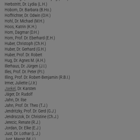
Herbstritt, Dr. Lydia (L.H.)
Hobom, Dr. Barbara (B.Ho.)
Hoffrichter, Dr. Odwin (O.H.)
Hohl, Dr. Michael (M.H.)
Hoos, Katrin (K.H.)
Horn, Dagmar (D.H.)
Horn, Prof. Dr. Eberhard (E.H.)
Huber, Christoph (Ch.H.)
Huber, Dr. Gerhard (G.H.)
Huber, Prof. Dr. Robert
Hug, Dr. Agnes M. (A.H.)
Illerhaus, Dr. Jürgen (J.I.)
Illes, Prof. Dr. Peter (P.I.)
Illing, Prof. Dr. Robert-Benjamin (R.B.I.)
Irmer, Juliette (J.Ir.)
Jaekel
, Dr. Karsten
Jäger, Dr. Rudolf
Jahn, Dr. Ilse
Jahn, Prof. Dr. Theo (T.J.)
Jendritzky, Prof. Dr. Gerd (G.J.)
Jendrsczok, Dr. Christine (Ch.J.)
Jerecic, Renate (R.J.)
Jordan, Dr. Elke (E.J.)
Just, Dr. Lothar (L.J.)
Just, Margit (M.J.)