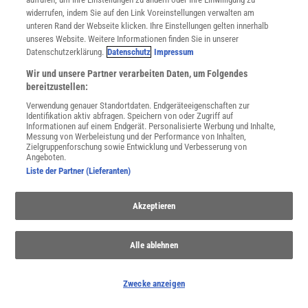
widerrufen, indem Sie auf den Link Voreinstellungen verwalten am
unteren Rand der Webseite klicken. Ihre Einstellungen gelten innerhalb
NACH OBEN
unseres Website. Weitere Informationen finden Sie in unserer
Datenschutzerklärung.
Datenschutz
Impressum
Wir und unsere Partner verarbeiten Daten, um Folgendes
Für Sie im Spektrum-Shop und am Kiosk:
bereitzustellen:
Verwendung genauer Standortdaten. Endgeräteeigenschaften zur
Identifikation aktiv abfragen. Speichern von oder Zugriff auf
Informationen auf einem Endgerät. Personalisierte Werbung und Inhalte,
Messung von Werbeleistung und der Performance von Inhalten,
Zielgruppenforschung sowie Entwicklung und Verbesserung von
Angeboten.
Liste der Partner (Lieferanten)
WEITERE NEUERSCHEINUNGEN
SPEKTRUM SHOP
Akzeptieren
Alle ablehnen
Spektrum
.de-Newsletter abonnieren
JETZT ANMELDEN!
Zwecke anzeigen