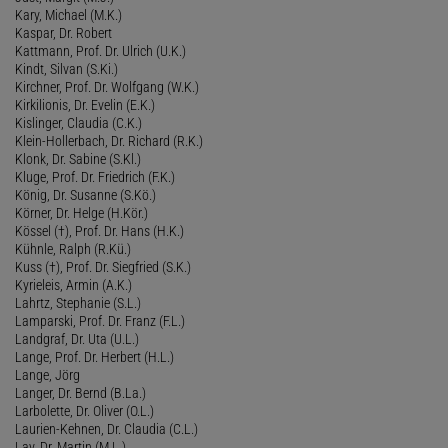
Kary, Michael (M.K.)
Kaspar, Dr. Robert
Kattmann, Prof. Dr. Ulrich (U.K.)
Kindt, Silvan (S.Ki.)
Kirchner, Prof. Dr. Wolfgang (W.K.)
Kirkilionis, Dr. Evelin (E.K.)
Kislinger, Claudia (C.K.)
Klein-Hollerbach, Dr. Richard (R.K.)
Klonk, Dr. Sabine (S.Kl.)
Kluge, Prof. Dr. Friedrich (F.K.)
König, Dr. Susanne (S.Kö.)
Körner, Dr. Helge (H.Kör.)
Kössel (†), Prof. Dr. Hans (H.K.)
Kühnle, Ralph (R.Kü.)
Kuss (†), Prof. Dr. Siegfried (S.K.)
Kyrieleis, Armin (A.K.)
Lahrtz, Stephanie (S.L.)
Lamparski, Prof. Dr. Franz (F.L.)
Landgraf, Dr. Uta (U.L.)
Lange, Prof. Dr. Herbert (H.L.)
Lange, Jörg
Langer, Dr. Bernd (B.La.)
Larbolette, Dr. Oliver (O.L.)
Laurien-Kehnen, Dr. Claudia (C.L.)
Lay, Dr. Martin (M.L.)