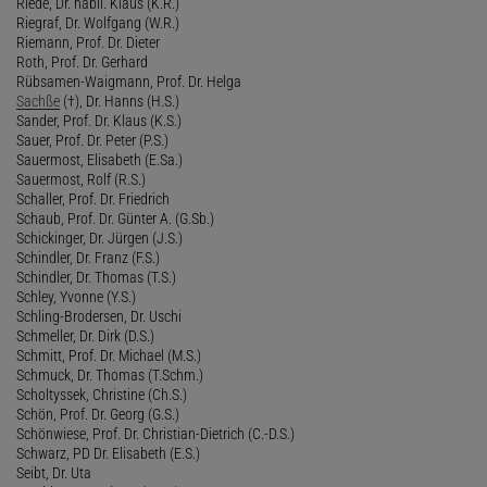
Riede, Dr. habil. Klaus (K.R.)
Riegraf, Dr. Wolfgang (W.R.)
Riemann, Prof. Dr. Dieter
Roth, Prof. Dr. Gerhard
Rübsamen-Waigmann, Prof. Dr. Helga
Sachße
(†), Dr. Hanns (H.S.)
Sander, Prof. Dr. Klaus (K.S.)
Sauer, Prof. Dr. Peter (P.S.)
Sauermost, Elisabeth (E.Sa.)
Sauermost, Rolf (R.S.)
Schaller, Prof. Dr. Friedrich
Schaub, Prof. Dr. Günter A. (G.Sb.)
Schickinger, Dr. Jürgen (J.S.)
Schindler, Dr. Franz (F.S.)
Schindler, Dr. Thomas (T.S.)
Schley, Yvonne (Y.S.)
Schling-Brodersen, Dr. Uschi
Schmeller, Dr. Dirk (D.S.)
Schmitt, Prof. Dr. Michael (M.S.)
Schmuck, Dr. Thomas (T.Schm.)
Scholtyssek, Christine (Ch.S.)
Schön, Prof. Dr. Georg (G.S.)
Schönwiese, Prof. Dr. Christian-Dietrich (C.-D.S.)
Schwarz, PD Dr. Elisabeth (E.S.)
Seibt, Dr. Uta