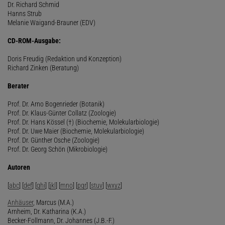
Dr. Richard Schmid
Hanns Strub
Melanie Waigand-Brauner (EDV)
CD-ROM-Ausgabe:
Doris Freudig (Redaktion und Konzeption)
Richard Zinken (Beratung)
Berater
Prof. Dr. Arno Bogenrieder (Botanik)
Prof. Dr. Klaus-Günter Collatz (Zoologie)
Prof. Dr. Hans Kössel (†) (Biochemie, Molekularbiologie)
Prof. Dr. Uwe Maier (Biochemie, Molekularbiologie)
Prof. Dr. Günther Osche (Zoologie)
Prof. Dr. Georg Schön (Mikrobiologie)
Autoren
[
abc
] [
def
] [
ghi
] [
jkl
] [
mno
] [
pqr
] [
stuv
] [
wxyz
]
Anhäuser
, Marcus (M.A.)
Arnheim, Dr. Katharina (K.A.)
Becker-Follmann, Dr. Johannes (J.B.-F.)