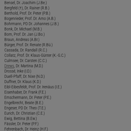
Bensel, Dr. Joachim (J.Be.)
Bergfeld (†), Dr. Rainer (R.B.)
Berthold, Prof. Dr. Peter (P.B.)
Bogenrieder, Prof. Dr. Arno (A.B.)
Bohrmann, PD Dr. Johannes (J.B.)
Bonk, Dr. Michael (M.B.)
Born, Prof. Dr. Jan (J.Bo.)
Braun, Andreas (A.Br.)
Bürger, Prof. Dr. Renate (R.Bü.)
Cassada, Dr. Randall (R.C.)
Collatz, Prof. Dr. Klaus-Günter (K.-G.C.)
Culmsee, Dr. Carsten (C.C.)
Drews
, Dr. Martina (M.D.)
Drossé, Inke (I.D.)
Duell-Pfaff, Dr. Nixe (N.D.)
Duffner, Dr. Klaus (K.D.)
Eibl-Eibesfeldt, Prof. Dr. Irenäus (I.E.)
Eisenhaber, Dr. Frank (F.E.)
Emschermann, Dr. Peter (P.E.)
Engelbrecht, Beate (B.E.)
Engeser, PD Dr. Theo (T.E.)
Eurich, Dr. Christian (C.E.)
Ewig, Bettina (B.Ew.)
Fässler, Dr. Peter (P.F.)
Fehrenbach, Dr. Heinz (H.F.)