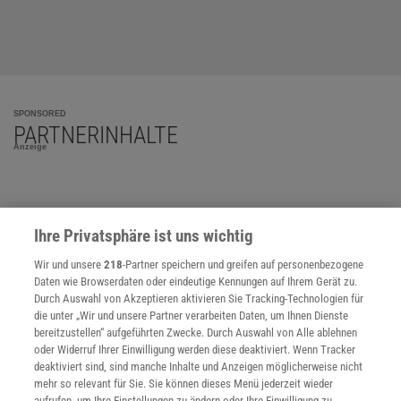
SPONSORED
PARTNERINHALTE
Anzeige
Ihre Privatsphäre ist uns wichtig
Wir und unsere
218
-Partner speichern und greifen auf personenbezogene
Daten wie Browserdaten oder eindeutige Kennungen auf Ihrem Gerät zu.
Durch Auswahl von Akzeptieren aktivieren Sie Tracking-Technologien für
die unter „Wir und unsere Partner verarbeiten Daten, um Ihnen Dienste
bereitzustellen“ aufgeführten Zwecke. Durch Auswahl von Alle ablehnen
oder Widerruf Ihrer Einwilligung werden diese deaktiviert. Wenn Tracker
deaktiviert sind, sind manche Inhalte und Anzeigen möglicherweise nicht
mehr so relevant für Sie. Sie können dieses Menü jederzeit wieder
aufrufen, um Ihre Einstellungen zu ändern oder Ihre Einwilligung zu