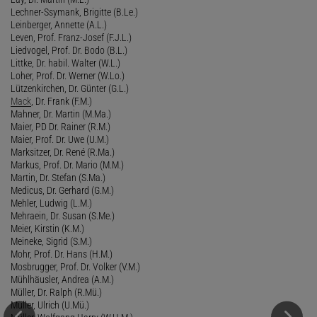
Lechner-Ssymank, Brigitte (B.Le.)
Leinberger, Annette (A.L.)
Leven, Prof. Franz-Josef (F.J.L.)
Liedvogel, Prof. Dr. Bodo (B.L.)
Littke, Dr. habil. Walter (W.L.)
Loher, Prof. Dr. Werner (W.Lo.)
Lützenkirchen, Dr. Günter (G.L.)
Mack
, Dr. Frank (F.M.)
Mahner, Dr. Martin (M.Ma.)
Maier, PD Dr. Rainer (R.M.)
Maier, Prof. Dr. Uwe (U.M.)
Marksitzer, Dr. René (R.Ma.)
Markus, Prof. Dr. Mario (M.M.)
Martin, Dr. Stefan (S.Ma.)
Medicus, Dr. Gerhard (G.M.)
Mehler, Ludwig (L.M.)
Mehraein, Dr. Susan (S.Me.)
Meier, Kirstin (K.M.)
Meineke, Sigrid (S.M.)
Mohr, Prof. Dr. Hans (H.M.)
Mosbrugger, Prof. Dr. Volker (V.M.)
Mühlhäusler, Andrea (A.M.)
Müller, Dr. Ralph (R.Mü.)
Müller, Ulrich (U.Mü.)