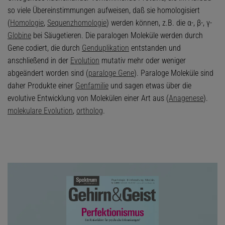
so viele Übereinstimmungen aufweisen, daß sie homologisiert
(
Homologie
,
Sequenzhomologie
) werden können, z.B. die α-, β-, γ-
Globine
bei Säugetieren. Die paralogen Moleküle werden durch
Gene codiert, die durch
Genduplikation
entstanden und
anschließend in der
Evolution
mutativ mehr oder weniger
abgeändert worden sind (
paraloge Gene
). Paraloge Moleküle sind
daher Produkte einer
Genfamilie
und sagen etwas über die
evolutive Entwicklung von Molekülen einer Art aus (
Anagenese
).
molekulare Evolution
,
ortholog
.