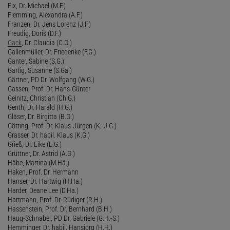
Fix, Dr. Michael (M.F.)
Flemming, Alexandra (A.F.)
Franzen, Dr. Jens Lorenz (J.F.)
Freudig, Doris (D.F.)
Gack
, Dr. Claudia (C.G.)
Gallenmüller, Dr. Friederike (F.G.)
Ganter, Sabine (S.G.)
Gärtig, Susanne (S.Gä.)
Gärtner, PD Dr. Wolfgang (W.G.)
Gassen, Prof. Dr. Hans-Günter
Geinitz, Christian (Ch.G.)
Genth, Dr. Harald (H.G.)
Gläser, Dr. Birgitta (B.G.)
Götting, Prof. Dr. Klaus-Jürgen (K.-J.G.)
Grasser, Dr. habil. Klaus (K.G.)
Grieß, Dr. Eike (E.G.)
Grüttner, Dr. Astrid (A.G.)
Häbe, Martina (M.Hä.)
Haken, Prof. Dr. Hermann
Hanser, Dr. Hartwig (H.Ha.)
Harder, Deane Lee (D.Ha.)
Hartmann, Prof. Dr. Rüdiger (R.H.)
Hassenstein, Prof. Dr. Bernhard (B.H.)
Haug-Schnabel, PD Dr. Gabriele (G.H.-S.)
Hemminger, Dr. habil. Hansjörg (H.H.)