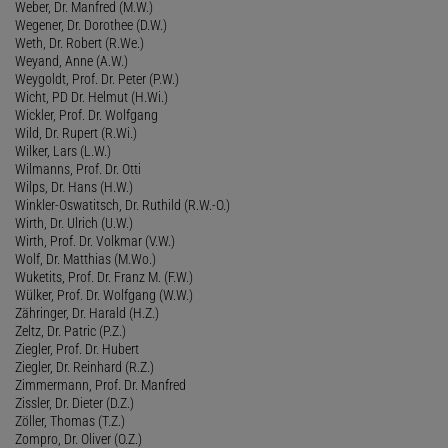
Weber, Dr. Manfred (M.W.)
Wegener, Dr. Dorothee (D.W.)
Weth, Dr. Robert (R.We.)
Weyand, Anne (A.W.)
Weygoldt, Prof. Dr. Peter (P.W.)
Wicht, PD Dr. Helmut (H.Wi.)
Wickler, Prof. Dr. Wolfgang
Wild, Dr. Rupert (R.Wi.)
Wilker, Lars (L.W.)
Wilmanns, Prof. Dr. Otti
Wilps, Dr. Hans (H.W.)
Winkler-Oswatitsch, Dr. Ruthild (R.W.-O.)
Wirth, Dr. Ulrich (U.W.)
Wirth, Prof. Dr. Volkmar (V.W.)
Wolf, Dr. Matthias (M.Wo.)
Wuketits, Prof. Dr. Franz M. (F.W.)
Wülker, Prof. Dr. Wolfgang (W.W.)
Zähringer, Dr. Harald (H.Z.)
Zeltz, Dr. Patric (P.Z.)
Ziegler, Prof. Dr. Hubert
Ziegler, Dr. Reinhard (R.Z.)
Zimmermann, Prof. Dr. Manfred
Zissler, Dr. Dieter (D.Z.)
Zöller, Thomas (T.Z.)
Zompro, Dr. Oliver (O.Z.)