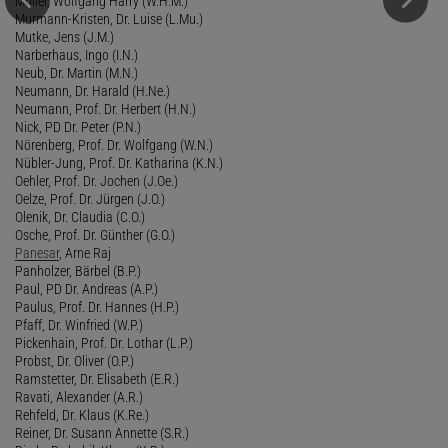
Müller, Wolfgang Harry (W.H.M.)
Murmann-Kristen, Dr. Luise (L.Mu.)
Mutke, Jens (J.M.)
Narberhaus, Ingo (I.N.)
Neub, Dr. Martin (M.N.)
Neumann, Dr. Harald (H.Ne.)
Neumann, Prof. Dr. Herbert (H.N.)
Nick, PD Dr. Peter (P.N.)
Nörenberg, Prof. Dr. Wolfgang (W.N.)
Nübler-Jung, Prof. Dr. Katharina (K.N.)
Oehler, Prof. Dr. Jochen (J.Oe.)
Oelze, Prof. Dr. Jürgen (J.O.)
Olenik, Dr. Claudia (C.O.)
Osche, Prof. Dr. Günther (G.O.)
Panesar
, Arne Raj
Panholzer, Bärbel (B.P.)
Paul, PD Dr. Andreas (A.P.)
Paulus, Prof. Dr. Hannes (H.P.)
Pfaff, Dr. Winfried (W.P.)
Pickenhain, Prof. Dr. Lothar (L.P.)
Probst, Dr. Oliver (O.P.)
Ramstetter, Dr. Elisabeth (E.R.)
Ravati, Alexander (A.R.)
Rehfeld, Dr. Klaus (K.Re.)
Reiner, Dr. Susann Annette (S.R.)