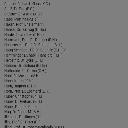
Grasser, Dr. habil. Klaus (K.G.)
Grieß, Dr. Eike (E.G.)
Grüttner, Dr. Astrid (A.G.)
Häbe, Martina (M.Hä.)
Haken, Prof. Dr. Hermann
Hanser, Dr. Hartwig (H.Ha.)
Harder, Deane Lee (D.Ha.)
Hartmann, Prof. Dr. Rüdiger (R.H.)
Hassenstein, Prof. Dr. Bernhard (B.H.)
Haug-Schnabel, PD Dr. Gabriele (G.H.-S.)
Hemminger, Dr. habil. Hansjörg (H.H.)
Herbstritt, Dr. Lydia (L.H.)
Hobom, Dr. Barbara (B.Ho.)
Hoffrichter, Dr. Odwin (O.H.)
Hohl, Dr. Michael (M.H.)
Hoos, Katrin (K.H.)
Horn, Dagmar (D.H.)
Horn, Prof. Dr. Eberhard (E.H.)
Huber, Christoph (Ch.H.)
Huber, Dr. Gerhard (G.H.)
Huber, Prof. Dr. Robert
Hug, Dr. Agnes M. (A.H.)
Illerhaus, Dr. Jürgen (J.I.)
Illes, Prof. Dr. Peter (P.I.)
Illing, Prof. Dr. Robert-Benjamin (R.B.I.)