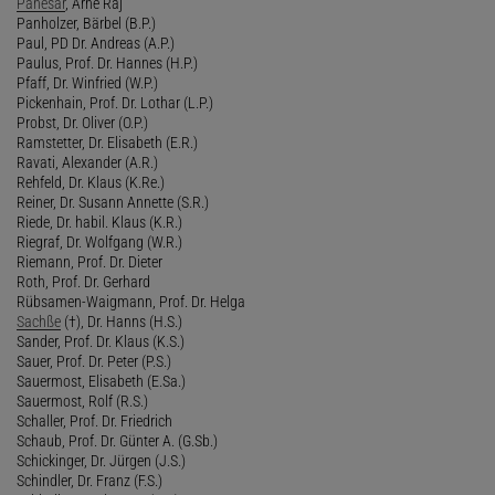
Panesar
, Arne Raj
Panholzer, Bärbel (B.P.)
Paul, PD Dr. Andreas (A.P.)
Paulus, Prof. Dr. Hannes (H.P.)
Pfaff, Dr. Winfried (W.P.)
Pickenhain, Prof. Dr. Lothar (L.P.)
Probst, Dr. Oliver (O.P.)
Ramstetter, Dr. Elisabeth (E.R.)
Ravati, Alexander (A.R.)
Rehfeld, Dr. Klaus (K.Re.)
Reiner, Dr. Susann Annette (S.R.)
Riede, Dr. habil. Klaus (K.R.)
Riegraf, Dr. Wolfgang (W.R.)
Riemann, Prof. Dr. Dieter
Roth, Prof. Dr. Gerhard
Rübsamen-Waigmann, Prof. Dr. Helga
Sachße
(†), Dr. Hanns (H.S.)
Sander, Prof. Dr. Klaus (K.S.)
Sauer, Prof. Dr. Peter (P.S.)
Sauermost, Elisabeth (E.Sa.)
Sauermost, Rolf (R.S.)
Schaller, Prof. Dr. Friedrich
Schaub, Prof. Dr. Günter A. (G.Sb.)
Schickinger, Dr. Jürgen (J.S.)
Schindler, Dr. Franz (F.S.)