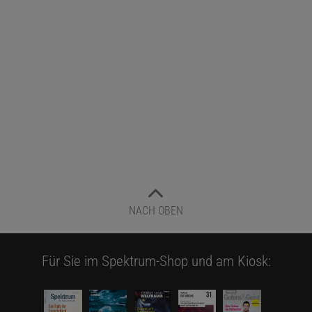
NACH OBEN
Für Sie im Spektrum-Shop und am Kiosk: