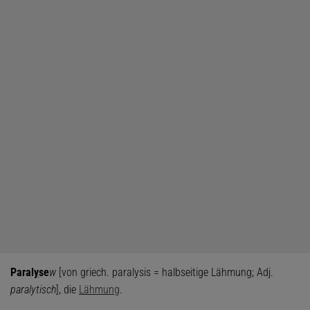
Paral
y
se
w
[von griech. paralysis = halbseitige Lähmung; Adj.
paralytisch
], die
Lähmung
.