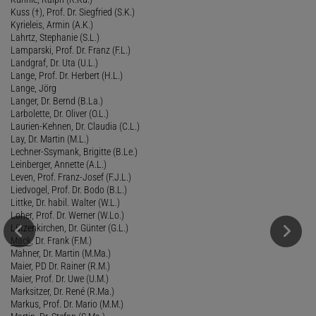
Kuss (†), Prof. Dr. Siegfried (S.K.)
Kyrieleis, Armin (A.K.)
Lahrtz, Stephanie (S.L.)
Lamparski, Prof. Dr. Franz (F.L.)
Landgraf, Dr. Uta (U.L.)
Lange, Prof. Dr. Herbert (H.L.)
Lange, Jörg
Langer, Dr. Bernd (B.La.)
Larbolette, Dr. Oliver (O.L.)
Laurien-Kehnen, Dr. Claudia (C.L.)
Lay, Dr. Martin (M.L.)
Lechner-Ssymank, Brigitte (B.Le.)
Leinberger, Annette (A.L.)
Leven, Prof. Franz-Josef (F.J.L.)
Liedvogel, Prof. Dr. Bodo (B.L.)
Littke, Dr. habil. Walter (W.L.)
Loher, Prof. Dr. Werner (W.Lo.)
Lützenkirchen, Dr. Günter (G.L.)
Mack
, Dr. Frank (F.M.)
Mahner, Dr. Martin (M.Ma.)
Maier, PD Dr. Rainer (R.M.)
Maier, Prof. Dr. Uwe (U.M.)
Marksitzer, Dr. René (R.Ma.)
Markus, Prof. Dr. Mario (M.M.)