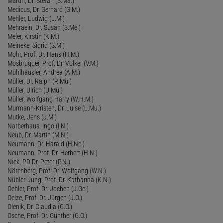
Martin, Dr. Stefan (S.Ma.)
Medicus, Dr. Gerhard (G.M.)
Mehler, Ludwig (L.M.)
Mehraein, Dr. Susan (S.Me.)
Meier, Kirstin (K.M.)
Meineke, Sigrid (S.M.)
Mohr, Prof. Dr. Hans (H.M.)
Mosbrugger, Prof. Dr. Volker (V.M.)
Mühlhäusler, Andrea (A.M.)
Müller, Dr. Ralph (R.Mü.)
Müller, Ulrich (U.Mü.)
Müller, Wolfgang Harry (W.H.M.)
Murmann-Kristen, Dr. Luise (L.Mu.)
Mutke, Jens (J.M.)
Narberhaus, Ingo (I.N.)
Neub, Dr. Martin (M.N.)
Neumann, Dr. Harald (H.Ne.)
Neumann, Prof. Dr. Herbert (H.N.)
Nick, PD Dr. Peter (P.N.)
Nörenberg, Prof. Dr. Wolfgang (W.N.)
Nübler-Jung, Prof. Dr. Katharina (K.N.)
Oehler, Prof. Dr. Jochen (J.Oe.)
Oelze, Prof. Dr. Jürgen (J.O.)
Olenik, Dr. Claudia (C.O.)
Osche, Prof. Dr. Günther (G.O.)