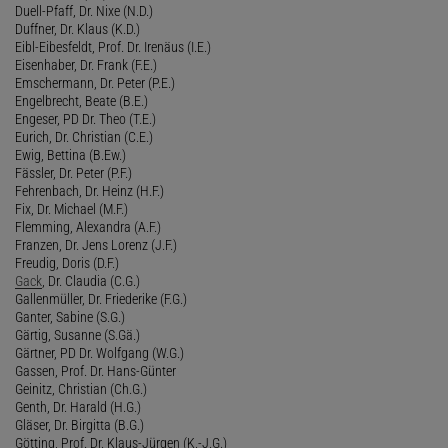
Duell-Pfaff, Dr. Nixe (N.D.)
Duffner, Dr. Klaus (K.D.)
Eibl-Eibesfeldt, Prof. Dr. Irenäus (I.E.)
Eisenhaber, Dr. Frank (F.E.)
Emschermann, Dr. Peter (P.E.)
Engelbrecht, Beate (B.E.)
Engeser, PD Dr. Theo (T.E.)
Eurich, Dr. Christian (C.E.)
Ewig, Bettina (B.Ew.)
Fässler, Dr. Peter (P.F.)
Fehrenbach, Dr. Heinz (H.F.)
Fix, Dr. Michael (M.F.)
Flemming, Alexandra (A.F.)
Franzen, Dr. Jens Lorenz (J.F.)
Freudig, Doris (D.F.)
Gack
, Dr. Claudia (C.G.)
Gallenmüller, Dr. Friederike (F.G.)
Ganter, Sabine (S.G.)
Gärtig, Susanne (S.Gä.)
Gärtner, PD Dr. Wolfgang (W.G.)
Gassen, Prof. Dr. Hans-Günter
Geinitz, Christian (Ch.G.)
Genth, Dr. Harald (H.G.)
Gläser, Dr. Birgitta (B.G.)
Götting, Prof. Dr. Klaus-Jürgen (K.-J.G.)