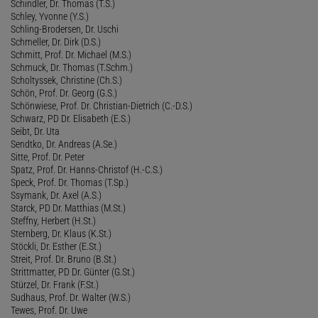
Schindler, Dr. Thomas (T.S.)
Schley, Yvonne (Y.S.)
Schling-Brodersen, Dr. Uschi
Schmeller, Dr. Dirk (D.S.)
Schmitt, Prof. Dr. Michael (M.S.)
Schmuck, Dr. Thomas (T.Schm.)
Scholtyssek, Christine (Ch.S.)
Schön, Prof. Dr. Georg (G.S.)
Schönwiese, Prof. Dr. Christian-Dietrich (C.-D.S.)
Schwarz, PD Dr. Elisabeth (E.S.)
Seibt, Dr. Uta
Sendtko, Dr. Andreas (A.Se.)
Sitte, Prof. Dr. Peter
Spatz, Prof. Dr. Hanns-Christof (H.-C.S.)
Speck, Prof. Dr. Thomas (T.Sp.)
Ssymank, Dr. Axel (A.S.)
Starck, PD Dr. Matthias (M.St.)
Steffny, Herbert (H.St.)
Sternberg, Dr. Klaus (K.St.)
Stöckli, Dr. Esther (E.St.)
Streit, Prof. Dr. Bruno (B.St.)
Strittmatter, PD Dr. Günter (G.St.)
Stürzel, Dr. Frank (F.St.)
Sudhaus, Prof. Dr. Walter (W.S.)
Tewes, Prof. Dr. Uwe