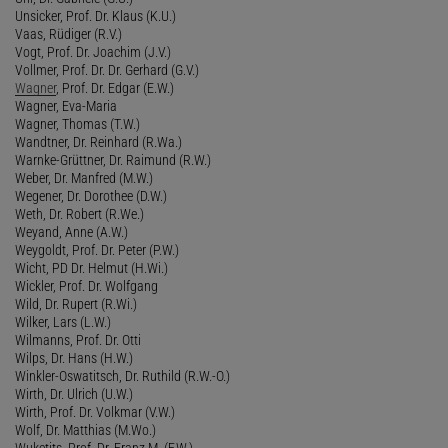
Unsicker, Prof. Dr. Klaus (K.U.)
Vaas, Rüdiger (R.V.)
Vogt, Prof. Dr. Joachim (J.V.)
Vollmer, Prof. Dr. Dr. Gerhard (G.V.)
Wagner
, Prof. Dr. Edgar (E.W.)
Wagner, Eva-Maria
Wagner, Thomas (T.W.)
Wandtner, Dr. Reinhard (R.Wa.)
Warnke-Grüttner, Dr. Raimund (R.W.)
Weber, Dr. Manfred (M.W.)
Wegener, Dr. Dorothee (D.W.)
Weth, Dr. Robert (R.We.)
Weyand, Anne (A.W.)
Weygoldt, Prof. Dr. Peter (P.W.)
Wicht, PD Dr. Helmut (H.Wi.)
Wickler, Prof. Dr. Wolfgang
Wild, Dr. Rupert (R.Wi.)
Wilker, Lars (L.W.)
Wilmanns, Prof. Dr. Otti
Wilps, Dr. Hans (H.W.)
Winkler-Oswatitsch, Dr. Ruthild (R.W.-O.)
Wirth, Dr. Ulrich (U.W.)
Wirth, Prof. Dr. Volkmar (V.W.)
Wolf, Dr. Matthias (M.Wo.)
Wuketits, Prof. Dr. Franz M. (F.W.)