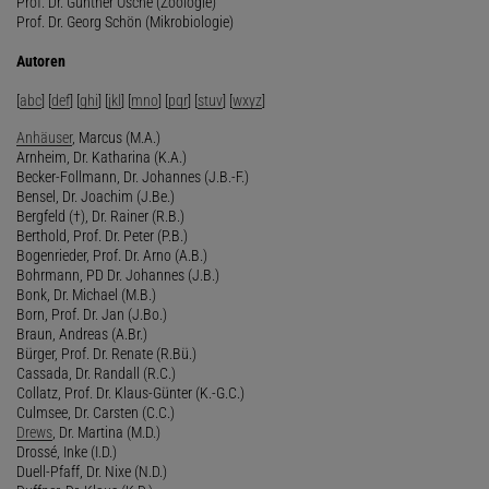
Prof. Dr. Günther Osche (Zoologie)
Prof. Dr. Georg Schön (Mikrobiologie)
Autoren
[
abc
] [
def
] [
ghi
] [
jkl
] [
mno
] [
pqr
] [
stuv
] [
wxyz
]
Anhäuser
, Marcus (M.A.)
Arnheim, Dr. Katharina (K.A.)
Becker-Follmann, Dr. Johannes (J.B.-F.)
Bensel, Dr. Joachim (J.Be.)
Bergfeld (†), Dr. Rainer (R.B.)
Berthold, Prof. Dr. Peter (P.B.)
Bogenrieder, Prof. Dr. Arno (A.B.)
Bohrmann, PD Dr. Johannes (J.B.)
Bonk, Dr. Michael (M.B.)
Born, Prof. Dr. Jan (J.Bo.)
Braun, Andreas (A.Br.)
Bürger, Prof. Dr. Renate (R.Bü.)
Cassada, Dr. Randall (R.C.)
Collatz, Prof. Dr. Klaus-Günter (K.-G.C.)
Culmsee, Dr. Carsten (C.C.)
Drews
, Dr. Martina (M.D.)
Drossé, Inke (I.D.)
Duell-Pfaff, Dr. Nixe (N.D.)