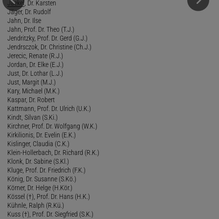
Jaekel
, Dr. Karsten
Jäger, Dr. Rudolf
Jahn, Dr. Ilse
Jahn, Prof. Dr. Theo (T.J.)
Jendritzky, Prof. Dr. Gerd (G.J.)
Jendrsczok, Dr. Christine (Ch.J.)
Jerecic, Renate (R.J.)
Jordan, Dr. Elke (E.J.)
Just, Dr. Lothar (L.J.)
Just, Margit (M.J.)
Kary, Michael (M.K.)
Kaspar, Dr. Robert
Kattmann, Prof. Dr. Ulrich (U.K.)
Kindt, Silvan (S.Ki.)
Kirchner, Prof. Dr. Wolfgang (W.K.)
Kirkilionis, Dr. Evelin (E.K.)
Kislinger, Claudia (C.K.)
Klein-Hollerbach, Dr. Richard (R.K.)
Klonk, Dr. Sabine (S.Kl.)
Kluge, Prof. Dr. Friedrich (F.K.)
König, Dr. Susanne (S.Kö.)
Körner, Dr. Helge (H.Kör.)
Kössel (†), Prof. Dr. Hans (H.K.)
Kühnle, Ralph (R.Kü.)
Kuss (†), Prof. Dr. Siegfried (S.K.)