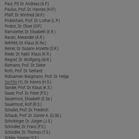
Paul, PD Dr. Andreas (A.P.)
Paulus, Prof. Dr. Hannes (H.P.)
Pfaff, Dr. Winfried (W.P.)
Pickenhain, Prof. Dr. Lothar (L.P.)
Probst, Dr. Oliver (O.P.)
Ramstetter, Dr. Elisabeth (E.R.)
Ravati, Alexander (A.R.)
Rehfeld, Dr. Klaus (K.Re.)
Reiner, Dr. Susann Annette (S.R.)
Riede, Dr. habil. Klaus (K.R.)
Riegraf, Dr. Wolfgang (W.R.)
Riemann, Prof. Dr. Dieter
Roth, Prof. Dr. Gerhard
Rübsamen-Waigmann, Prof. Dr. Helga
Sachße
(†), Dr. Hanns (H.S.)
Sander, Prof. Dr. Klaus (K.S.)
Sauer, Prof. Dr. Peter (P.S.)
Sauermost, Elisabeth (E.Sa.)
Sauermost, Rolf (R.S.)
Schaller, Prof. Dr. Friedrich
Schaub, Prof. Dr. Günter A. (G.Sb.)
Schickinger, Dr. Jürgen (J.S.)
Schindler, Dr. Franz (F.S.)
Schindler, Dr. Thomas (T.S.)
Schley, Yvonne (Y.S.)