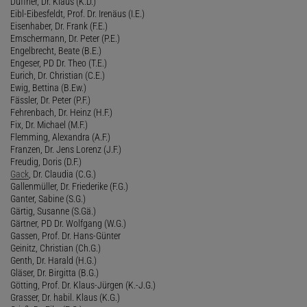
Duffner, Dr. Klaus (K.D.)
Eibl-Eibesfeldt, Prof. Dr. Irenäus (I.E.)
Eisenhaber, Dr. Frank (F.E.)
Emschermann, Dr. Peter (P.E.)
Engelbrecht, Beate (B.E.)
Engeser, PD Dr. Theo (T.E.)
Eurich, Dr. Christian (C.E.)
Ewig, Bettina (B.Ew.)
Fässler, Dr. Peter (P.F.)
Fehrenbach, Dr. Heinz (H.F.)
Fix, Dr. Michael (M.F.)
Flemming, Alexandra (A.F.)
Franzen, Dr. Jens Lorenz (J.F.)
Freudig, Doris (D.F.)
Gack
, Dr. Claudia (C.G.)
Gallenmüller, Dr. Friederike (F.G.)
Ganter, Sabine (S.G.)
Gärtig, Susanne (S.Gä.)
Gärtner, PD Dr. Wolfgang (W.G.)
Gassen, Prof. Dr. Hans-Günter
Geinitz, Christian (Ch.G.)
Genth, Dr. Harald (H.G.)
Gläser, Dr. Birgitta (B.G.)
Götting, Prof. Dr. Klaus-Jürgen (K.-J.G.)
Grasser, Dr. habil. Klaus (K.G.)