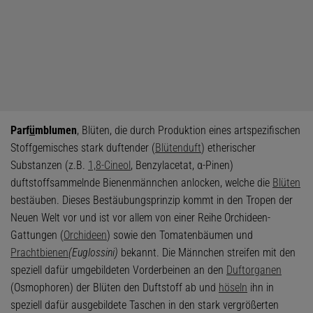
Parf
ü
mblumen
, Blüten, die durch Produktion eines artspezifischen
Stoffgemisches stark duftender (
Blütenduft
) etherischer
Substanzen (z.B.
1,8-Cineol
, Benzylacetat, α-Pinen)
duftstoffsammelnde Bienenmännchen anlocken, welche die
Blüten
bestäuben. Dieses Bestäubungsprinzip kommt in den Tropen der
Neuen Welt vor und ist vor allem von einer Reihe Orchideen-
Gattungen (
Orchideen
) sowie den Tomatenbäumen und
Prachtbienen
(Euglossini)
bekannt. Die Männchen streifen mit den
speziell dafür umgebildeten Vorderbeinen an den
Duftorganen
(Osmophoren) der Blüten den Duftstoff ab und
höseln
ihn in
speziell dafür ausgebildete Taschen in den stark vergrößerten