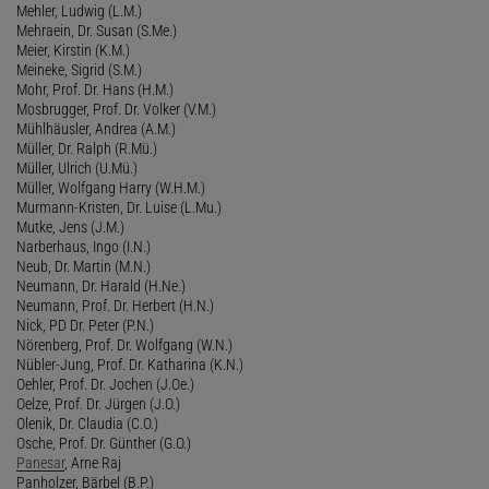
Mehler, Ludwig (L.M.)
Mehraein, Dr. Susan (S.Me.)
Meier, Kirstin (K.M.)
Meineke, Sigrid (S.M.)
Mohr, Prof. Dr. Hans (H.M.)
Mosbrugger, Prof. Dr. Volker (V.M.)
Mühlhäusler, Andrea (A.M.)
Müller, Dr. Ralph (R.Mü.)
Müller, Ulrich (U.Mü.)
Müller, Wolfgang Harry (W.H.M.)
Murmann-Kristen, Dr. Luise (L.Mu.)
Mutke, Jens (J.M.)
Narberhaus, Ingo (I.N.)
Neub, Dr. Martin (M.N.)
Neumann, Dr. Harald (H.Ne.)
Neumann, Prof. Dr. Herbert (H.N.)
Nick, PD Dr. Peter (P.N.)
Nörenberg, Prof. Dr. Wolfgang (W.N.)
Nübler-Jung, Prof. Dr. Katharina (K.N.)
Oehler, Prof. Dr. Jochen (J.Oe.)
Oelze, Prof. Dr. Jürgen (J.O.)
Olenik, Dr. Claudia (C.O.)
Osche, Prof. Dr. Günther (G.O.)
Panesar
, Arne Raj
Panholzer, Bärbel (B.P.)