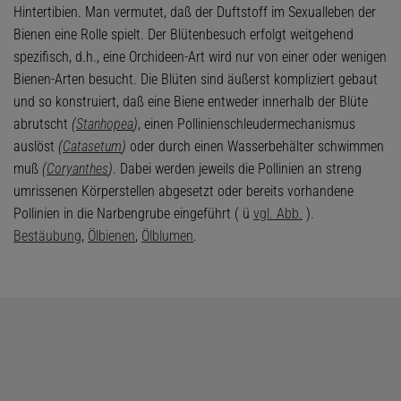
Hintertibien. Man vermutet, daß der Duftstoff im Sexualleben der
Bienen eine Rolle spielt. Der Blütenbesuch erfolgt weitgehend
spezifisch, d.h., eine Orchideen-Art wird nur von einer oder wenigen
Bienen-Arten besucht. Die Blüten sind äußerst kompliziert gebaut
und so konstruiert, daß eine Biene entweder innerhalb der Blüte
abrutscht
(
Stanhopea
)
, einen Pollinienschleudermechanismus
auslöst
(
Catasetum
)
oder durch einen Wasserbehälter schwimmen
muß
(
Coryanthes
)
. Dabei werden jeweils die Pollinien an streng
umrissenen Körperstellen abgesetzt oder bereits vorhandene
Pollinien in die Narbengrube eingeführt ( ü
vgl. Abb.
).
Bestäubung
,
Ölbienen
,
Ölblumen
.