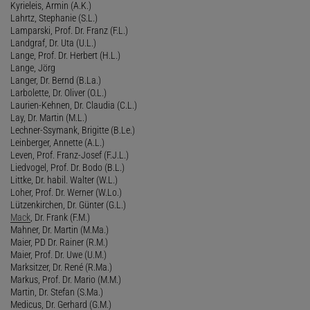
Kyrieleis, Armin (A.K.)
Lahrtz, Stephanie (S.L.)
Lamparski, Prof. Dr. Franz (F.L.)
Landgraf, Dr. Uta (U.L.)
Lange, Prof. Dr. Herbert (H.L.)
Lange, Jörg
Langer, Dr. Bernd (B.La.)
Larbolette, Dr. Oliver (O.L.)
Laurien-Kehnen, Dr. Claudia (C.L.)
Lay, Dr. Martin (M.L.)
Lechner-Ssymank, Brigitte (B.Le.)
Leinberger, Annette (A.L.)
Leven, Prof. Franz-Josef (F.J.L.)
Liedvogel, Prof. Dr. Bodo (B.L.)
Littke, Dr. habil. Walter (W.L.)
Loher, Prof. Dr. Werner (W.Lo.)
Lützenkirchen, Dr. Günter (G.L.)
Mack
, Dr. Frank (F.M.)
Mahner, Dr. Martin (M.Ma.)
Maier, PD Dr. Rainer (R.M.)
Maier, Prof. Dr. Uwe (U.M.)
Marksitzer, Dr. René (R.Ma.)
Markus, Prof. Dr. Mario (M.M.)
Martin, Dr. Stefan (S.Ma.)
Medicus, Dr. Gerhard (G.M.)