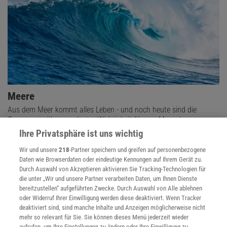
Meere
Aus dem Meer kommt alles Leben - und noch heute sind die
Ozeane von übergeordneter Wichtigkeit für uns Menschen.
Ihre Privatsphäre ist uns wichtig
Wir und unsere
218
-Partner speichern und greifen auf personenbezogene
Daten wie Browserdaten oder eindeutige Kennungen auf Ihrem Gerät zu.
Durch Auswahl von Akzeptieren aktivieren Sie Tracking-Technologien für
die unter „Wir und unsere Partner verarbeiten Daten, um Ihnen Dienste
bereitzustellen“ aufgeführten Zwecke. Durch Auswahl von Alle ablehnen
oder Widerruf Ihrer Einwilligung werden diese deaktiviert. Wenn Tracker
deaktiviert sind, sind manche Inhalte und Anzeigen möglicherweise nicht
mehr so relevant für Sie. Sie können dieses Menü jederzeit wieder
aufrufen, um Ihre Einstellungen zu ändern oder Ihre Einwilligung zu