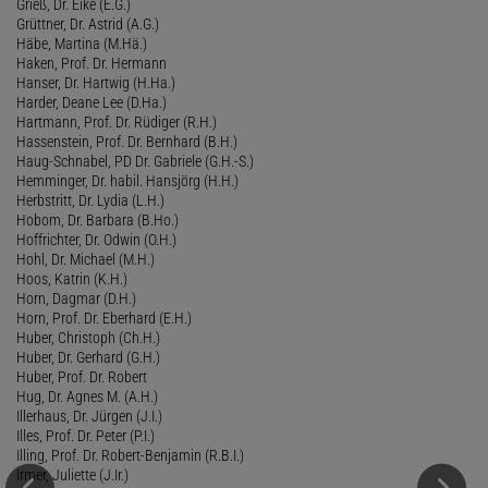
Grieß, Dr. Eike (E.G.)
Grüttner, Dr. Astrid (A.G.)
Häbe, Martina (M.Hä.)
Haken, Prof. Dr. Hermann
Hanser, Dr. Hartwig (H.Ha.)
Harder, Deane Lee (D.Ha.)
Hartmann, Prof. Dr. Rüdiger (R.H.)
Hassenstein, Prof. Dr. Bernhard (B.H.)
Haug-Schnabel, PD Dr. Gabriele (G.H.-S.)
Hemminger, Dr. habil. Hansjörg (H.H.)
Herbstritt, Dr. Lydia (L.H.)
Hobom, Dr. Barbara (B.Ho.)
Hoffrichter, Dr. Odwin (O.H.)
Hohl, Dr. Michael (M.H.)
Hoos, Katrin (K.H.)
Horn, Dagmar (D.H.)
Horn, Prof. Dr. Eberhard (E.H.)
Huber, Christoph (Ch.H.)
Huber, Dr. Gerhard (G.H.)
Huber, Prof. Dr. Robert
Hug, Dr. Agnes M. (A.H.)
Illerhaus, Dr. Jürgen (J.I.)
Illes, Prof. Dr. Peter (P.I.)
Illing, Prof. Dr. Robert-Benjamin (R.B.I.)
Irmer, Juliette (J.Ir.)