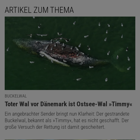
ARTIKEL ZUM THEMA
BUCKELWAL
:
Toter Wal vor Dänemark ist Ostsee-Wal »Timmy«
Ein angebrachter Sender bringt nun Klarheit: Der gestrandete
Buckelwal, bekannt als »Timmy«, hat es nicht geschafft. Der
große Versuch der Rettung ist damit gescheitert.