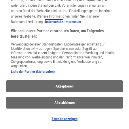
widerrufen, indem Sie auf den Link Voreinstellungen verwalten am
unteren Rand der Webseite klicken. Ihre Einstellungen gelten innerhalb
unseres Website. Weitere Informationen finden Sie in unserer
Korallenriffe
Datenschutzerklärung.
Datenschutz
Impressum
Korallenriffe sind komplexe Ökosysteme, die Lebensraum bieten
Wir und unsere Partner verarbeiten Daten, um Folgendes
und Küsten schützen. Ihr Schutz ist entscheidend für die marine
bereitzustellen:
Biodiversität.
Verwendung genauer Standortdaten. Endgeräteeigenschaften zur
Identifikation aktiv abfragen. Speichern von oder Zugriff auf
Informationen auf einem Endgerät. Personalisierte Werbung und Inhalte,
Messung von Werbeleistung und der Performance von Inhalten,
Anzeige
Zielgruppenforschung sowie Entwicklung und Verbesserung von
Angeboten.
Liste der Partner (Lieferanten)
Akzeptieren
Alle ablehnen
Zwecke anzeigen