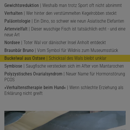
Gewichtsreduktion
| Weshalb man trotz Sport oft nicht abnimmt
Verhalten
| Wer hinter den verstümmelten Kegelrobben steckt
Paläontologie
| Ein Dino, so schwer wie neun Asiatische Elefanten
Artenvielfalt
| Dieser wuschige Fisch ist tatsächlich echt - und eine
neue Art
Nordsee
| Toter Wal vor dänischer Insel Anholt entdeckt
Braunbär Bruno
| Vom Symbol für Wildnis zum Museumsstück
Buckelwal aus Ostsee
| Schicksal des Wals bleibt unklar
Symbiose
| Saugfische verstecken sich im After von Mantarochen
Polyzystisches Ovarialsyndrom
| Neuer Name für Hormonstörung
PCOS
»Verhaltenstherapie beim Hund«
| Wenn schlechte Erziehung als
Erklärung nicht greift