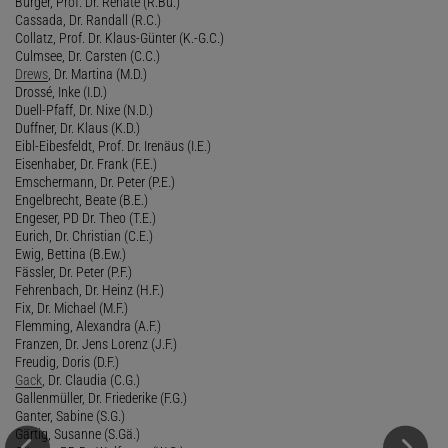
Bürger, Prof. Dr. Renate (R.Bü.)
Cassada, Dr. Randall (R.C.)
Collatz, Prof. Dr. Klaus-Günter (K.-G.C.)
Culmsee, Dr. Carsten (C.C.)
Drews
, Dr. Martina (M.D.)
Drossé, Inke (I.D.)
Duell-Pfaff, Dr. Nixe (N.D.)
Duffner, Dr. Klaus (K.D.)
Eibl-Eibesfeldt, Prof. Dr. Irenäus (I.E.)
Eisenhaber, Dr. Frank (F.E.)
Emschermann, Dr. Peter (P.E.)
Engelbrecht, Beate (B.E.)
Engeser, PD Dr. Theo (T.E.)
Eurich, Dr. Christian (C.E.)
Ewig, Bettina (B.Ew.)
Fässler, Dr. Peter (P.F.)
Fehrenbach, Dr. Heinz (H.F.)
Fix, Dr. Michael (M.F.)
Flemming, Alexandra (A.F.)
Franzen, Dr. Jens Lorenz (J.F.)
Freudig, Doris (D.F.)
Gack
, Dr. Claudia (C.G.)
Gallenmüller, Dr. Friederike (F.G.)
Ganter, Sabine (S.G.)
Gärtig, Susanne (S.Gä.)