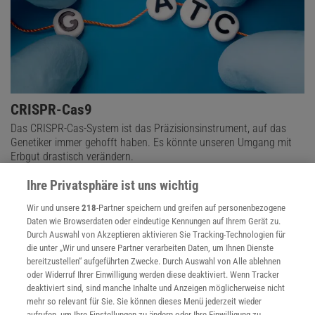
CRISPR-Cas9
Das CRISPR-Cas-System ist das Präzisionsinstrument, auf das
Genetiker immer gehofft haben. Es könnte unseren Umgang mit
Erbgut drastisch verändern.
Ihre Privatsphäre ist uns wichtig
Wir und unsere
218
-Partner speichern und greifen auf personenbezogene
Daten wie Browserdaten oder eindeutige Kennungen auf Ihrem Gerät zu.
Durch Auswahl von Akzeptieren aktivieren Sie Tracking-Technologien für
die unter „Wir und unsere Partner verarbeiten Daten, um Ihnen Dienste
bereitzustellen“ aufgeführten Zwecke. Durch Auswahl von Alle ablehnen
oder Widerruf Ihrer Einwilligung werden diese deaktiviert. Wenn Tracker
deaktiviert sind, sind manche Inhalte und Anzeigen möglicherweise nicht
mehr so relevant für Sie. Sie können dieses Menü jederzeit wieder
aufrufen, um Ihre Einstellungen zu ändern oder Ihre Einwilligung zu