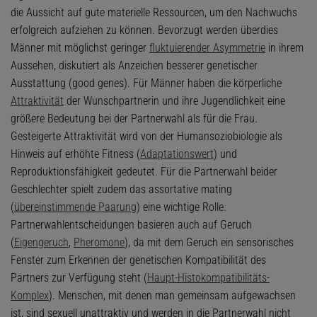
die Aussicht auf gute materielle Ressourcen, um den Nachwuchs
erfolgreich aufziehen zu können. Bevorzugt werden überdies
Männer mit möglichst geringer
fluktuierender Asymmetrie
in ihrem
Aussehen, diskutiert als Anzeichen besserer genetischer
Ausstattung (good genes). Für Männer haben die körperliche
Attraktivität
der Wunschpartnerin und ihre Jugendlichkeit eine
größere Bedeutung bei der Partnerwahl als für die Frau.
Gesteigerte Attraktivität wird von der Humansoziobiologie als
Hinweis auf erhöhte Fitness (
Adaptationswert
) und
Reproduktionsfähigkeit gedeutet. Für die Partnerwahl beider
Geschlechter spielt zudem das assortative mating
(
übereinstimmende Paarung
) eine wichtige Rolle.
Partnerwahlentscheidungen basieren auch auf Geruch
(
Eigengeruch
,
Pheromone
), da mit dem Geruch ein sensorisches
Fenster zum Erkennen der genetischen Kompatibilität des
Partners zur Verfügung steht (
Haupt-Histokompatibilitäts-
Komplex
). Menschen, mit denen man gemeinsam aufgewachsen
ist, sind sexuell unattraktiv und werden in die Partnerwahl nicht