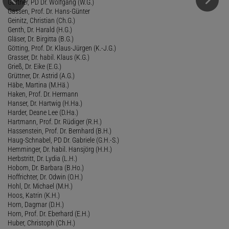
Gärtner, PD Dr. Wolfgang (W.G.)
Gassen, Prof. Dr. Hans-Günter
Geinitz, Christian (Ch.G.)
Genth, Dr. Harald (H.G.)
Gläser, Dr. Birgitta (B.G.)
Götting, Prof. Dr. Klaus-Jürgen (K.-J.G.)
Grasser, Dr. habil. Klaus (K.G.)
Grieß, Dr. Eike (E.G.)
Grüttner, Dr. Astrid (A.G.)
Häbe, Martina (M.Hä.)
Haken, Prof. Dr. Hermann
Hanser, Dr. Hartwig (H.Ha.)
Harder, Deane Lee (D.Ha.)
Hartmann, Prof. Dr. Rüdiger (R.H.)
Hassenstein, Prof. Dr. Bernhard (B.H.)
Haug-Schnabel, PD Dr. Gabriele (G.H.-S.)
Hemminger, Dr. habil. Hansjörg (H.H.)
Herbstritt, Dr. Lydia (L.H.)
Hobom, Dr. Barbara (B.Ho.)
Hoffrichter, Dr. Odwin (O.H.)
Hohl, Dr. Michael (M.H.)
Hoos, Katrin (K.H.)
Horn, Dagmar (D.H.)
Horn, Prof. Dr. Eberhard (E.H.)
Huber, Christoph (Ch.H.)