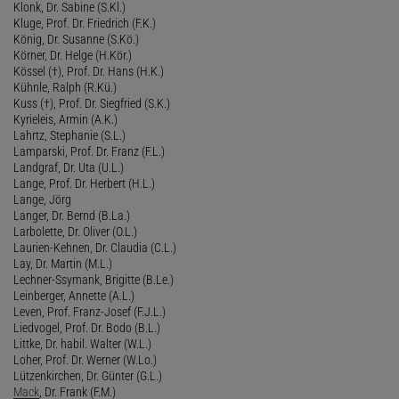
Klonk, Dr. Sabine (S.Kl.)
Kluge, Prof. Dr. Friedrich (F.K.)
König, Dr. Susanne (S.Kö.)
Körner, Dr. Helge (H.Kör.)
Kössel (†), Prof. Dr. Hans (H.K.)
Kühnle, Ralph (R.Kü.)
Kuss (†), Prof. Dr. Siegfried (S.K.)
Kyrieleis, Armin (A.K.)
Lahrtz, Stephanie (S.L.)
Lamparski, Prof. Dr. Franz (F.L.)
Landgraf, Dr. Uta (U.L.)
Lange, Prof. Dr. Herbert (H.L.)
Lange, Jörg
Langer, Dr. Bernd (B.La.)
Larbolette, Dr. Oliver (O.L.)
Laurien-Kehnen, Dr. Claudia (C.L.)
Lay, Dr. Martin (M.L.)
Lechner-Ssymank, Brigitte (B.Le.)
Leinberger, Annette (A.L.)
Leven, Prof. Franz-Josef (F.J.L.)
Liedvogel, Prof. Dr. Bodo (B.L.)
Littke, Dr. habil. Walter (W.L.)
Loher, Prof. Dr. Werner (W.Lo.)
Lützenkirchen, Dr. Günter (G.L.)
Mack
, Dr. Frank (F.M.)