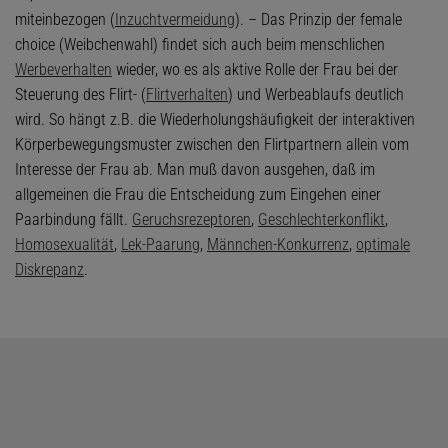
miteinbezogen (
Inzuchtvermeidung
). – Das Prinzip der female
choice (Weibchenwahl) findet sich auch beim menschlichen
Werbeverhalten
wieder, wo es als aktive Rolle der Frau bei der
Steuerung des Flirt- (
Flirtverhalten
) und Werbeablaufs deutlich
wird. So hängt z.B. die Wiederholungshäufigkeit der interaktiven
Körperbewegungsmuster zwischen den Flirtpartnern allein vom
Interesse der Frau ab. Man muß davon ausgehen, daß im
allgemeinen die Frau die Entscheidung zum Eingehen einer
Paarbindung fällt.
Geruchsrezeptoren
,
Geschlechterkonflikt
,
Homosexualität
,
Lek-Paarung
,
Männchen-Konkurrenz
,
optimale
Diskrepanz
.