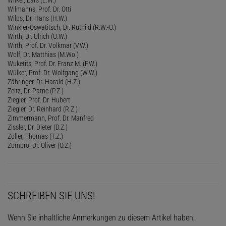
Wilmanns, Prof. Dr. Otti
Wilps, Dr. Hans (H.W.)
Winkler-Oswatitsch, Dr. Ruthild (R.W.-O.)
Wirth, Dr. Ulrich (U.W.)
Wirth, Prof. Dr. Volkmar (V.W.)
Wolf, Dr. Matthias (M.Wo.)
Wuketits, Prof. Dr. Franz M. (F.W.)
Wülker, Prof. Dr. Wolfgang (W.W.)
Zähringer, Dr. Harald (H.Z.)
Zeltz, Dr. Patric (P.Z.)
Ziegler, Prof. Dr. Hubert
Ziegler, Dr. Reinhard (R.Z.)
Zimmermann, Prof. Dr. Manfred
Zissler, Dr. Dieter (D.Z.)
Zöller, Thomas (T.Z.)
Zompro, Dr. Oliver (O.Z.)
SCHREIBEN SIE UNS!
Wenn Sie inhaltliche Anmerkungen zu diesem Artikel haben,