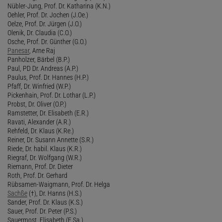
Nübler-Jung, Prof. Dr. Katharina (K.N.)
Oehler, Prof. Dr. Jochen (J.Oe.)
Oelze, Prof. Dr. Jürgen (J.O.)
Olenik, Dr. Claudia (C.O.)
Osche, Prof. Dr. Günther (G.O.)
Panesar
, Arne Raj
Panholzer, Bärbel (B.P.)
Paul, PD Dr. Andreas (A.P.)
Paulus, Prof. Dr. Hannes (H.P.)
Pfaff, Dr. Winfried (W.P.)
Pickenhain, Prof. Dr. Lothar (L.P.)
Probst, Dr. Oliver (O.P.)
Ramstetter, Dr. Elisabeth (E.R.)
Ravati, Alexander (A.R.)
Rehfeld, Dr. Klaus (K.Re.)
Reiner, Dr. Susann Annette (S.R.)
Riede, Dr. habil. Klaus (K.R.)
Riegraf, Dr. Wolfgang (W.R.)
Riemann, Prof. Dr. Dieter
Roth, Prof. Dr. Gerhard
Rübsamen-Waigmann, Prof. Dr. Helga
Sachße
(†), Dr. Hanns (H.S.)
Sander, Prof. Dr. Klaus (K.S.)
Sauer, Prof. Dr. Peter (P.S.)
Sauermost, Elisabeth (E.Sa.)