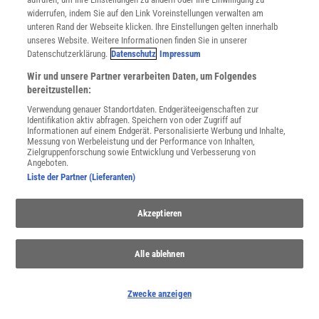
widerrufen, indem Sie auf den Link Voreinstellungen verwalten am
unteren Rand der Webseite klicken. Ihre Einstellungen gelten innerhalb
unseres Website. Weitere Informationen finden Sie in unserer
Regenwald
Datenschutzerklärung.
Datenschutz
Impressum
Tropische Regenwälder gehören zu den vielfältigsten
Wir und unsere Partner verarbeiten Daten, um Folgendes
Lebensräumen und letzten weißen Flecken der Erde - und leider
bereitzustellen:
auch zu den stark bedrohten Naturräumen.
Verwendung genauer Standortdaten. Endgeräteeigenschaften zur
Identifikation aktiv abfragen. Speichern von oder Zugriff auf
Informationen auf einem Endgerät. Personalisierte Werbung und Inhalte,
Anzeige
Messung von Werbeleistung und der Performance von Inhalten,
Zielgruppenforschung sowie Entwicklung und Verbesserung von
Angeboten.
Liste der Partner (Lieferanten)
Akzeptieren
Alle ablehnen
Zwecke anzeigen