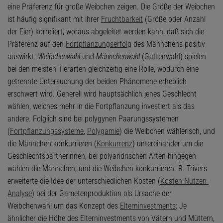
eine Präferenz für große Weibchen zeigen. Die Größe der Weibchen
ist häufig signifikant mit ihrer
Fruchtbarkeit
(Größe oder Anzahl
der Eier) korreliert, woraus abgeleitet werden kann, daß sich die
Präferenz auf den
Fortpflanzungserfolg
des Männchens positiv
auswirkt.
Weibchenwahl
und
Männchenwahl
(
Gattenwahl
) spielen
bei den meisten Tierarten gleichzeitig eine Rolle, wodurch eine
getrennte Untersuchung der beiden Phänomene erheblich
erschwert wird. Generell wird hauptsächlich jenes Geschlecht
wählen, welches mehr in die Fortpflanzung investiert als das
andere. Folglich sind bei polygynen Paarungssystemen
(
Fortpflanzungssysteme
,
Polygamie
) die Weibchen wählerisch, und
die Männchen konkurrieren (
Konkurrenz
) untereinander um die
Geschlechtspartnerinnen, bei polyandrischen Arten hingegen
wählen die Männchen, und die Weibchen konkurrieren. R. Trivers
erweiterte die Idee der unterschiedlichen Kosten (
Kosten-Nutzen-
Analyse
) bei der Gametenproduktion als Ursache der
Weibchenwahl um das Konzept des
Elterninvestments
: Je
ähnlicher die Höhe des Elterninvestments von Vätern und Müttern,