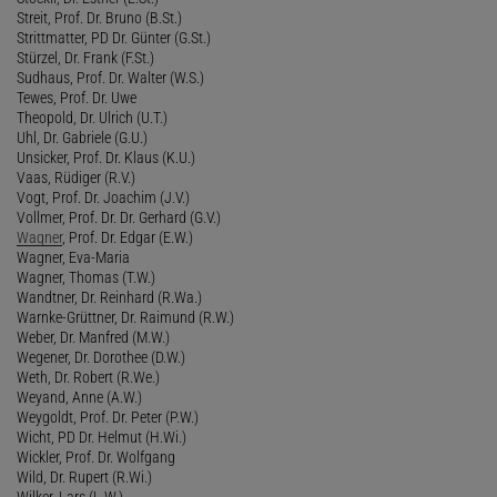
Streit, Prof. Dr. Bruno (B.St.)
Strittmatter, PD Dr. Günter (G.St.)
Stürzel, Dr. Frank (F.St.)
Sudhaus, Prof. Dr. Walter (W.S.)
Tewes, Prof. Dr. Uwe
Theopold, Dr. Ulrich (U.T.)
Uhl, Dr. Gabriele (G.U.)
Unsicker, Prof. Dr. Klaus (K.U.)
Vaas, Rüdiger (R.V.)
Vogt, Prof. Dr. Joachim (J.V.)
Vollmer, Prof. Dr. Dr. Gerhard (G.V.)
Wagner
, Prof. Dr. Edgar (E.W.)
Wagner, Eva-Maria
Wagner, Thomas (T.W.)
Wandtner, Dr. Reinhard (R.Wa.)
Warnke-Grüttner, Dr. Raimund (R.W.)
Weber, Dr. Manfred (M.W.)
Wegener, Dr. Dorothee (D.W.)
Weth, Dr. Robert (R.We.)
Weyand, Anne (A.W.)
Weygoldt, Prof. Dr. Peter (P.W.)
Wicht, PD Dr. Helmut (H.Wi.)
Wickler, Prof. Dr. Wolfgang
Wild, Dr. Rupert (R.Wi.)
Wilker, Lars (L.W.)