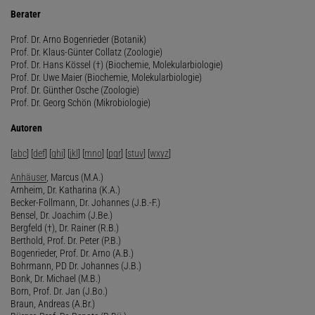
Berater
Prof. Dr. Arno Bogenrieder (Botanik)
Prof. Dr. Klaus-Günter Collatz (Zoologie)
Prof. Dr. Hans Kössel (†) (Biochemie, Molekularbiologie)
Prof. Dr. Uwe Maier (Biochemie, Molekularbiologie)
Prof. Dr. Günther Osche (Zoologie)
Prof. Dr. Georg Schön (Mikrobiologie)
Autoren
[
abc
] [
def
] [
ghi
] [
jkl
] [
mno
] [
pqr
] [
stuv
] [
wxyz
]
Anhäuser
, Marcus (M.A.)
Arnheim, Dr. Katharina (K.A.)
Becker-Follmann, Dr. Johannes (J.B.-F.)
Bensel, Dr. Joachim (J.Be.)
Bergfeld (†), Dr. Rainer (R.B.)
Berthold, Prof. Dr. Peter (P.B.)
Bogenrieder, Prof. Dr. Arno (A.B.)
Bohrmann, PD Dr. Johannes (J.B.)
Bonk, Dr. Michael (M.B.)
Born, Prof. Dr. Jan (J.Bo.)
Braun, Andreas (A.Br.)