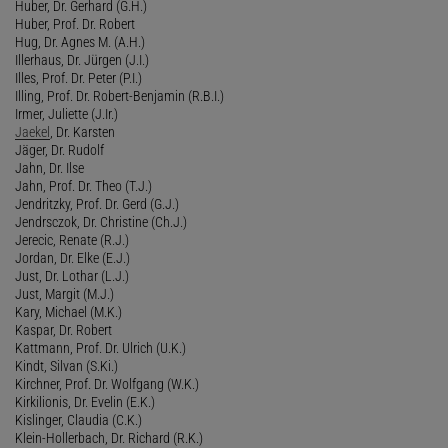
Huber, Dr. Gerhard (G.H.)
Huber, Prof. Dr. Robert
Hug, Dr. Agnes M. (A.H.)
Illerhaus, Dr. Jürgen (J.I.)
Illes, Prof. Dr. Peter (P.I.)
Illing, Prof. Dr. Robert-Benjamin (R.B.I.)
Irmer, Juliette (J.Ir.)
Jaekel
, Dr. Karsten
Jäger, Dr. Rudolf
Jahn, Dr. Ilse
Jahn, Prof. Dr. Theo (T.J.)
Jendritzky, Prof. Dr. Gerd (G.J.)
Jendrsczok, Dr. Christine (Ch.J.)
Jerecic, Renate (R.J.)
Jordan, Dr. Elke (E.J.)
Just, Dr. Lothar (L.J.)
Just, Margit (M.J.)
Kary, Michael (M.K.)
Kaspar, Dr. Robert
Kattmann, Prof. Dr. Ulrich (U.K.)
Kindt, Silvan (S.Ki.)
Kirchner, Prof. Dr. Wolfgang (W.K.)
Kirkilionis, Dr. Evelin (E.K.)
Kislinger, Claudia (C.K.)
Klein-Hollerbach, Dr. Richard (R.K.)