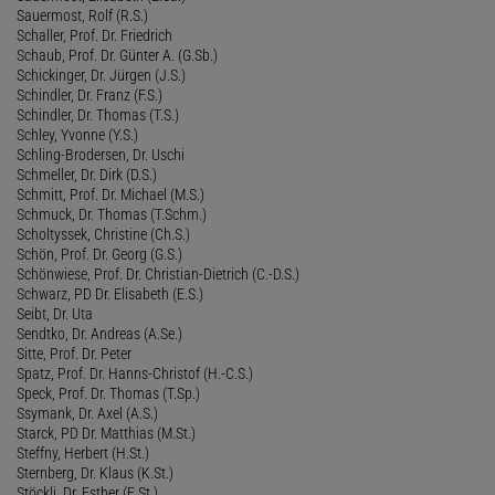
Sauermost, Rolf (R.S.)
Schaller, Prof. Dr. Friedrich
Schaub, Prof. Dr. Günter A. (G.Sb.)
Schickinger, Dr. Jürgen (J.S.)
Schindler, Dr. Franz (F.S.)
Schindler, Dr. Thomas (T.S.)
Schley, Yvonne (Y.S.)
Schling-Brodersen, Dr. Uschi
Schmeller, Dr. Dirk (D.S.)
Schmitt, Prof. Dr. Michael (M.S.)
Schmuck, Dr. Thomas (T.Schm.)
Scholtyssek, Christine (Ch.S.)
Schön, Prof. Dr. Georg (G.S.)
Schönwiese, Prof. Dr. Christian-Dietrich (C.-D.S.)
Schwarz, PD Dr. Elisabeth (E.S.)
Seibt, Dr. Uta
Sendtko, Dr. Andreas (A.Se.)
Sitte, Prof. Dr. Peter
Spatz, Prof. Dr. Hanns-Christof (H.-C.S.)
Speck, Prof. Dr. Thomas (T.Sp.)
Ssymank, Dr. Axel (A.S.)
Starck, PD Dr. Matthias (M.St.)
Steffny, Herbert (H.St.)
Sternberg, Dr. Klaus (K.St.)
Stöckli, Dr. Esther (E.St.)