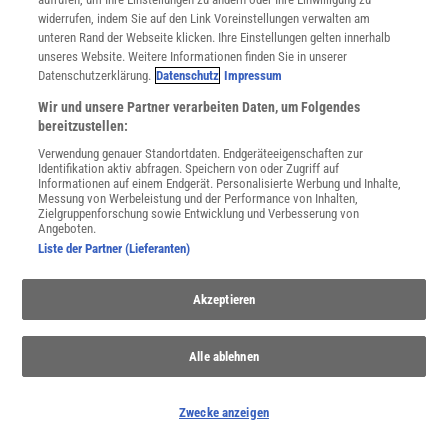
widerrufen, indem Sie auf den Link Voreinstellungen verwalten am
WEITERE NEUERSCHEINUNGEN
SPEKTRUM SHOP
unteren Rand der Webseite klicken. Ihre Einstellungen gelten innerhalb
unseres Website. Weitere Informationen finden Sie in unserer
Datenschutzerklärung.
Datenschutz
Impressum
Wir und unsere Partner verarbeiten Daten, um Folgendes
Spektrum
.de-Newsletter abonnieren
bereitzustellen:
Verwendung genauer Standortdaten. Endgeräteeigenschaften zur
JETZT ANMELDEN!
Identifikation aktiv abfragen. Speichern von oder Zugriff auf
Informationen auf einem Endgerät. Personalisierte Werbung und Inhalte,
Messung von Werbeleistung und der Performance von Inhalten,
Sie können unsere Newsletter jederzeit wieder abbestellen. Infos zu unserem Umgang
Zielgruppenforschung sowie Entwicklung und Verbesserung von
mit Ihren personenbezogenen Daten finden Sie in unserer
Datenschutzerklärung
.
Angeboten.
Liste der Partner (Lieferanten)
SERVICES
Akzeptieren
Newsletter
Kontakt
Alle ablehnen
Spektrum Shop
Im Handel kaufen
Presse
Zwecke anzeigen
Verträge kündigen