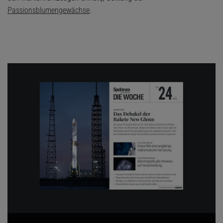
Passionsblumengewächse
.