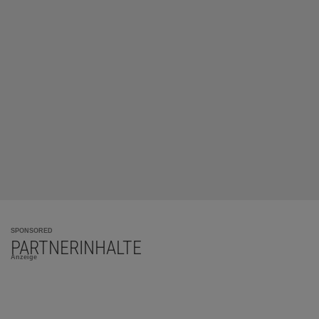
SPONSORED
PARTNERINHALTE
Anzeige