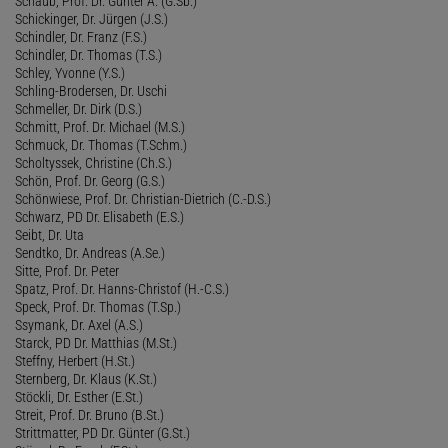
Schaub, Prof. Dr. Günter A. (G.Sb.)
Schickinger, Dr. Jürgen (J.S.)
Schindler, Dr. Franz (F.S.)
Schindler, Dr. Thomas (T.S.)
Schley, Yvonne (Y.S.)
Schling-Brodersen, Dr. Uschi
Schmeller, Dr. Dirk (D.S.)
Schmitt, Prof. Dr. Michael (M.S.)
Schmuck, Dr. Thomas (T.Schm.)
Scholtyssek, Christine (Ch.S.)
Schön, Prof. Dr. Georg (G.S.)
Schönwiese, Prof. Dr. Christian-Dietrich (C.-D.S.)
Schwarz, PD Dr. Elisabeth (E.S.)
Seibt, Dr. Uta
Sendtko, Dr. Andreas (A.Se.)
Sitte, Prof. Dr. Peter
Spatz, Prof. Dr. Hanns-Christof (H.-C.S.)
Speck, Prof. Dr. Thomas (T.Sp.)
Ssymank, Dr. Axel (A.S.)
Starck, PD Dr. Matthias (M.St.)
Steffny, Herbert (H.St.)
Sternberg, Dr. Klaus (K.St.)
Stöckli, Dr. Esther (E.St.)
Streit, Prof. Dr. Bruno (B.St.)
Strittmatter, PD Dr. Günter (G.St.)