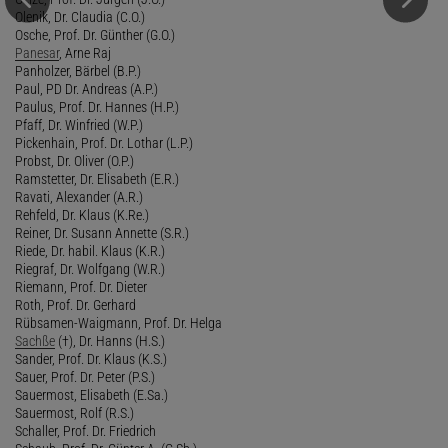
Olenik, Dr. Claudia (C.O.)
Osche, Prof. Dr. Günther (G.O.)
Panesar
, Arne Raj
Panholzer, Bärbel (B.P.)
Paul, PD Dr. Andreas (A.P.)
Paulus, Prof. Dr. Hannes (H.P.)
Pfaff, Dr. Winfried (W.P.)
Pickenhain, Prof. Dr. Lothar (L.P.)
Probst, Dr. Oliver (O.P.)
Ramstetter, Dr. Elisabeth (E.R.)
Ravati, Alexander (A.R.)
Rehfeld, Dr. Klaus (K.Re.)
Reiner, Dr. Susann Annette (S.R.)
Riede, Dr. habil. Klaus (K.R.)
Riegraf, Dr. Wolfgang (W.R.)
Riemann, Prof. Dr. Dieter
Roth, Prof. Dr. Gerhard
Rübsamen-Waigmann, Prof. Dr. Helga
Sachße
(†), Dr. Hanns (H.S.)
Sander, Prof. Dr. Klaus (K.S.)
Sauer, Prof. Dr. Peter (P.S.)
Sauermost, Elisabeth (E.Sa.)
Sauermost, Rolf (R.S.)
Schaller, Prof. Dr. Friedrich