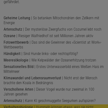
gefährdet.
Geheime Leitung
| So betanken Mitochondrien den Zellkern mit
Energie
Artenschutz
| Der mysteriöse Zwergfuchs von Cozumel lebt noch
Ozeane
| Riesiger Walfriedhof ist seit Millionen Jahren aktiv
Fotowettbewerb
| Das sind die Gewinner des »Scientist at Work«-
Wettbewerbs
Händigkeit
| Sind Hunde links- oder rechtspfötig?
Meeresökologie
| Wie Kelpwälder der Ozeanerhitzung trotzen
Sensationelles Bild
| Erstes Unterwasserbild eines Weißen Hais im
Mittelmeer
Klimawandel und Lebensraumverlust
| Nicht erst der Mensch
brachte den Koala in Bedrängnis
Verschollene Arten
| Dieser Vogel wurde nur zweimal in 100
Jahren gesehen
Artenschutz
| Kann KI geschmuggelte Seegurken aufspüren?
Verhaltensbiologie
| Hummeln können etwas, was sie nicht