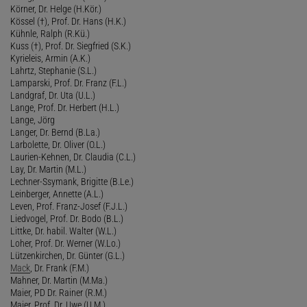
Körner, Dr. Helge (H.Kör.)
Kössel (†), Prof. Dr. Hans (H.K.)
Kühnle, Ralph (R.Kü.)
Kuss (†), Prof. Dr. Siegfried (S.K.)
Kyrieleis, Armin (A.K.)
Lahrtz, Stephanie (S.L.)
Lamparski, Prof. Dr. Franz (F.L.)
Landgraf, Dr. Uta (U.L.)
Lange, Prof. Dr. Herbert (H.L.)
Lange, Jörg
Langer, Dr. Bernd (B.La.)
Larbolette, Dr. Oliver (O.L.)
Laurien-Kehnen, Dr. Claudia (C.L.)
Lay, Dr. Martin (M.L.)
Lechner-Ssymank, Brigitte (B.Le.)
Leinberger, Annette (A.L.)
Leven, Prof. Franz-Josef (F.J.L.)
Liedvogel, Prof. Dr. Bodo (B.L.)
Littke, Dr. habil. Walter (W.L.)
Loher, Prof. Dr. Werner (W.Lo.)
Lützenkirchen, Dr. Günter (G.L.)
Mack
, Dr. Frank (F.M.)
Mahner, Dr. Martin (M.Ma.)
Maier, PD Dr. Rainer (R.M.)
Maier, Prof. Dr. Uwe (U.M.)