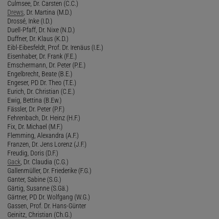
Culmsee, Dr. Carsten (C.C.)
Drews
, Dr. Martina (M.D.)
Drossé, Inke (I.D.)
Duell-Pfaff, Dr. Nixe (N.D.)
Duffner, Dr. Klaus (K.D.)
Eibl-Eibesfeldt, Prof. Dr. Irenäus (I.E.)
Eisenhaber, Dr. Frank (F.E.)
Emschermann, Dr. Peter (P.E.)
Engelbrecht, Beate (B.E.)
Engeser, PD Dr. Theo (T.E.)
Eurich, Dr. Christian (C.E.)
Ewig, Bettina (B.Ew.)
Fässler, Dr. Peter (P.F.)
Fehrenbach, Dr. Heinz (H.F.)
Fix, Dr. Michael (M.F.)
Flemming, Alexandra (A.F.)
Franzen, Dr. Jens Lorenz (J.F.)
Freudig, Doris (D.F.)
Gack
, Dr. Claudia (C.G.)
Gallenmüller, Dr. Friederike (F.G.)
Ganter, Sabine (S.G.)
Gärtig, Susanne (S.Gä.)
Gärtner, PD Dr. Wolfgang (W.G.)
Gassen, Prof. Dr. Hans-Günter
Geinitz, Christian (Ch.G.)