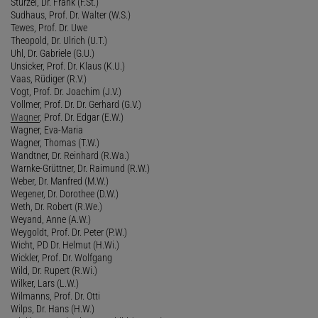
Stürzel, Dr. Frank (F.St.)
Sudhaus, Prof. Dr. Walter (W.S.)
Tewes, Prof. Dr. Uwe
Theopold, Dr. Ulrich (U.T.)
Uhl, Dr. Gabriele (G.U.)
Unsicker, Prof. Dr. Klaus (K.U.)
Vaas, Rüdiger (R.V.)
Vogt, Prof. Dr. Joachim (J.V.)
Vollmer, Prof. Dr. Dr. Gerhard (G.V.)
Wagner
, Prof. Dr. Edgar (E.W.)
Wagner, Eva-Maria
Wagner, Thomas (T.W.)
Wandtner, Dr. Reinhard (R.Wa.)
Warnke-Grüttner, Dr. Raimund (R.W.)
Weber, Dr. Manfred (M.W.)
Wegener, Dr. Dorothee (D.W.)
Weth, Dr. Robert (R.We.)
Weyand, Anne (A.W.)
Weygoldt, Prof. Dr. Peter (P.W.)
Wicht, PD Dr. Helmut (H.Wi.)
Wickler, Prof. Dr. Wolfgang
Wild, Dr. Rupert (R.Wi.)
Wilker, Lars (L.W.)
Wilmanns, Prof. Dr. Otti
Wilps, Dr. Hans (H.W.)