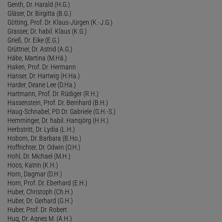
Genth, Dr. Harald (H.G.)
Gläser, Dr. Birgitta (B.G.)
Götting, Prof. Dr. Klaus-Jürgen (K.-J.G.)
Grasser, Dr. habil. Klaus (K.G.)
Grieß, Dr. Eike (E.G.)
Grüttner, Dr. Astrid (A.G.)
Häbe, Martina (M.Hä.)
Haken, Prof. Dr. Hermann
Hanser, Dr. Hartwig (H.Ha.)
Harder, Deane Lee (D.Ha.)
Hartmann, Prof. Dr. Rüdiger (R.H.)
Hassenstein, Prof. Dr. Bernhard (B.H.)
Haug-Schnabel, PD Dr. Gabriele (G.H.-S.)
Hemminger, Dr. habil. Hansjörg (H.H.)
Herbstritt, Dr. Lydia (L.H.)
Hobom, Dr. Barbara (B.Ho.)
Hoffrichter, Dr. Odwin (O.H.)
Hohl, Dr. Michael (M.H.)
Hoos, Katrin (K.H.)
Horn, Dagmar (D.H.)
Horn, Prof. Dr. Eberhard (E.H.)
Huber, Christoph (Ch.H.)
Huber, Dr. Gerhard (G.H.)
Huber, Prof. Dr. Robert
Hug, Dr. Agnes M. (A.H.)