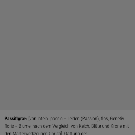
Passifl
o
ra
w
[von latein. passio = Leiden (Passion), flos, Genetiv
floris = Blume; nach dem Vergleich von Kelch, Blüte und Krone mit
den Marterwerkzeugen Christi], Gattung der