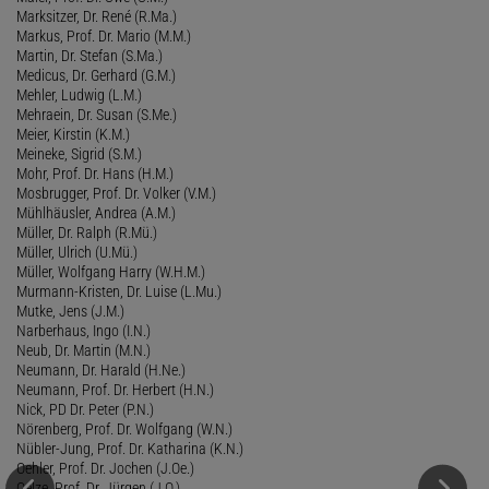
Marksitzer, Dr. René (R.Ma.)
Markus, Prof. Dr. Mario (M.M.)
Martin, Dr. Stefan (S.Ma.)
Medicus, Dr. Gerhard (G.M.)
Mehler, Ludwig (L.M.)
Mehraein, Dr. Susan (S.Me.)
Meier, Kirstin (K.M.)
Meineke, Sigrid (S.M.)
Mohr, Prof. Dr. Hans (H.M.)
Mosbrugger, Prof. Dr. Volker (V.M.)
Mühlhäusler, Andrea (A.M.)
Müller, Dr. Ralph (R.Mü.)
Müller, Ulrich (U.Mü.)
Müller, Wolfgang Harry (W.H.M.)
Murmann-Kristen, Dr. Luise (L.Mu.)
Mutke, Jens (J.M.)
Narberhaus, Ingo (I.N.)
Neub, Dr. Martin (M.N.)
Neumann, Dr. Harald (H.Ne.)
Neumann, Prof. Dr. Herbert (H.N.)
Nick, PD Dr. Peter (P.N.)
Nörenberg, Prof. Dr. Wolfgang (W.N.)
Nübler-Jung, Prof. Dr. Katharina (K.N.)
Oehler, Prof. Dr. Jochen (J.Oe.)
Oelze, Prof. Dr. Jürgen (J.O.)