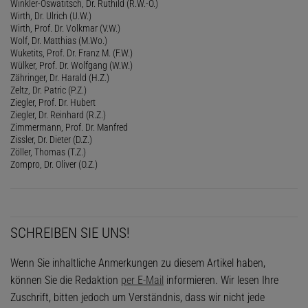
Winkler-Oswatitsch, Dr. Ruthild (R.W.-O.)
Wirth, Dr. Ulrich (U.W.)
Wirth, Prof. Dr. Volkmar (V.W.)
Wolf, Dr. Matthias (M.Wo.)
Wuketits, Prof. Dr. Franz M. (F.W.)
Wülker, Prof. Dr. Wolfgang (W.W.)
Zähringer, Dr. Harald (H.Z.)
Zeltz, Dr. Patric (P.Z.)
Ziegler, Prof. Dr. Hubert
Ziegler, Dr. Reinhard (R.Z.)
Zimmermann, Prof. Dr. Manfred
Zissler, Dr. Dieter (D.Z.)
Zöller, Thomas (T.Z.)
Zompro, Dr. Oliver (O.Z.)
SCHREIBEN SIE UNS!
Wenn Sie inhaltliche Anmerkungen zu diesem Artikel haben,
können Sie die Redaktion
per E-Mail
informieren. Wir lesen Ihre
Zuschrift, bitten jedoch um Verständnis, dass wir nicht jede