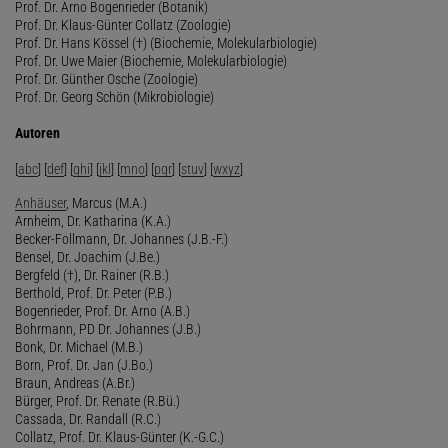
Prof. Dr. Arno Bogenrieder (Botanik)
Prof. Dr. Klaus-Günter Collatz (Zoologie)
Prof. Dr. Hans Kössel (†) (Biochemie, Molekularbiologie)
Prof. Dr. Uwe Maier (Biochemie, Molekularbiologie)
Prof. Dr. Günther Osche (Zoologie)
Prof. Dr. Georg Schön (Mikrobiologie)
Autoren
[
abc
] [
def
] [
ghi
] [
jkl
] [
mno
] [
pqr
] [
stuv
] [
wxyz
]
Anhäuser
, Marcus (M.A.)
Arnheim, Dr. Katharina (K.A.)
Becker-Follmann, Dr. Johannes (J.B.-F.)
Bensel, Dr. Joachim (J.Be.)
Bergfeld (†), Dr. Rainer (R.B.)
Berthold, Prof. Dr. Peter (P.B.)
Bogenrieder, Prof. Dr. Arno (A.B.)
Bohrmann, PD Dr. Johannes (J.B.)
Bonk, Dr. Michael (M.B.)
Born, Prof. Dr. Jan (J.Bo.)
Braun, Andreas (A.Br.)
Bürger, Prof. Dr. Renate (R.Bü.)
Cassada, Dr. Randall (R.C.)
Collatz, Prof. Dr. Klaus-Günter (K.-G.C.)