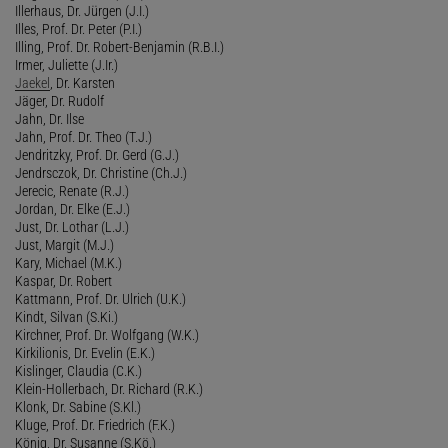
Illerhaus, Dr. Jürgen (J.I.)
Illes, Prof. Dr. Peter (P.I.)
Illing, Prof. Dr. Robert-Benjamin (R.B.I.)
Irmer, Juliette (J.Ir.)
Jaekel
, Dr. Karsten
Jäger, Dr. Rudolf
Jahn, Dr. Ilse
Jahn, Prof. Dr. Theo (T.J.)
Jendritzky, Prof. Dr. Gerd (G.J.)
Jendrsczok, Dr. Christine (Ch.J.)
Jerecic, Renate (R.J.)
Jordan, Dr. Elke (E.J.)
Just, Dr. Lothar (L.J.)
Just, Margit (M.J.)
Kary, Michael (M.K.)
Kaspar, Dr. Robert
Kattmann, Prof. Dr. Ulrich (U.K.)
Kindt, Silvan (S.Ki.)
Kirchner, Prof. Dr. Wolfgang (W.K.)
Kirkilionis, Dr. Evelin (E.K.)
Kislinger, Claudia (C.K.)
Klein-Hollerbach, Dr. Richard (R.K.)
Klonk, Dr. Sabine (S.Kl.)
Kluge, Prof. Dr. Friedrich (F.K.)
König, Dr. Susanne (S.Kö.)