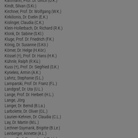
Kattmann, Prof. Dr. Ulrich (U.K.)
Kindt, Silvan (S.Ki.)
Kirchner, Prof. Dr. Wolfgang (W.K.)
Kirkilionis, Dr. Evelin (E.K.)
Kislinger, Claudia (C.K.)
Klein-Hollerbach, Dr. Richard (R.K.)
Klonk, Dr. Sabine (S.Kl.)
Kluge, Prof. Dr. Friedrich (F.K.)
König, Dr. Susanne (S.Kö.)
Körner, Dr. Helge (H.Kör.)
Kössel (†), Prof. Dr. Hans (H.K.)
Kühnle, Ralph (R.Kü.)
Kuss (†), Prof. Dr. Siegfried (S.K.)
Kyrieleis, Armin (A.K.)
Lahrtz, Stephanie (S.L.)
Lamparski, Prof. Dr. Franz (F.L.)
Landgraf, Dr. Uta (U.L.)
Lange, Prof. Dr. Herbert (H.L.)
Lange, Jörg
Langer, Dr. Bernd (B.La.)
Larbolette, Dr. Oliver (O.L.)
Laurien-Kehnen, Dr. Claudia (C.L.)
Lay, Dr. Martin (M.L.)
Lechner-Ssymank, Brigitte (B.Le.)
Leinberger, Annette (A.L.)