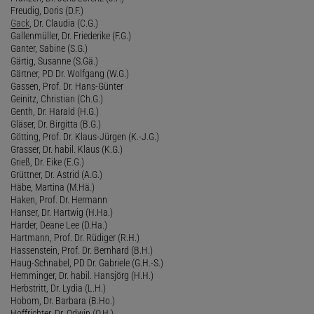
Freudig, Doris (D.F.)
Gack
, Dr. Claudia (C.G.)
Gallenmüller, Dr. Friederike (F.G.)
Ganter, Sabine (S.G.)
Gärtig, Susanne (S.Gä.)
Gärtner, PD Dr. Wolfgang (W.G.)
Gassen, Prof. Dr. Hans-Günter
Geinitz, Christian (Ch.G.)
Genth, Dr. Harald (H.G.)
Gläser, Dr. Birgitta (B.G.)
Götting, Prof. Dr. Klaus-Jürgen (K.-J.G.)
Grasser, Dr. habil. Klaus (K.G.)
Grieß, Dr. Eike (E.G.)
Grüttner, Dr. Astrid (A.G.)
Häbe, Martina (M.Hä.)
Haken, Prof. Dr. Hermann
Hanser, Dr. Hartwig (H.Ha.)
Harder, Deane Lee (D.Ha.)
Hartmann, Prof. Dr. Rüdiger (R.H.)
Hassenstein, Prof. Dr. Bernhard (B.H.)
Haug-Schnabel, PD Dr. Gabriele (G.H.-S.)
Hemminger, Dr. habil. Hansjörg (H.H.)
Herbstritt, Dr. Lydia (L.H.)
Hobom, Dr. Barbara (B.Ho.)
Hoffrichter, Dr. Odwin (O.H.)