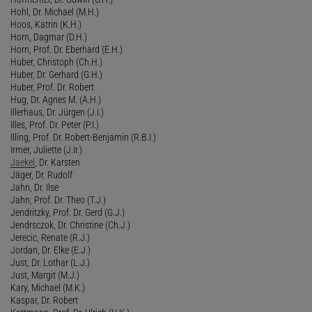
Hohl, Dr. Michael (M.H.)
Hoos, Katrin (K.H.)
Horn, Dagmar (D.H.)
Horn, Prof. Dr. Eberhard (E.H.)
Huber, Christoph (Ch.H.)
Huber, Dr. Gerhard (G.H.)
Huber, Prof. Dr. Robert
Hug, Dr. Agnes M. (A.H.)
Illerhaus, Dr. Jürgen (J.I.)
Illes, Prof. Dr. Peter (P.I.)
Illing, Prof. Dr. Robert-Benjamin (R.B.I.)
Irmer, Juliette (J.Ir.)
Jaekel
, Dr. Karsten
Jäger, Dr. Rudolf
Jahn, Dr. Ilse
Jahn, Prof. Dr. Theo (T.J.)
Jendritzky, Prof. Dr. Gerd (G.J.)
Jendrsczok, Dr. Christine (Ch.J.)
Jerecic, Renate (R.J.)
Jordan, Dr. Elke (E.J.)
Just, Dr. Lothar (L.J.)
Just, Margit (M.J.)
Kary, Michael (M.K.)
Kaspar, Dr. Robert