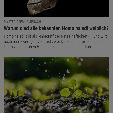
MYSTERIÖSER URMENSCH
:
Warum sind alle bekannten Homo naledi weiblich?
Homo naledi gilt als »Inbegriff der Rätselhaftigkeit« – und wird
noch merkwürdiger: Von fast zwei Dutzend Individuen aus einer
kaum zugänglichen Höhle ist kein einziges männlich.