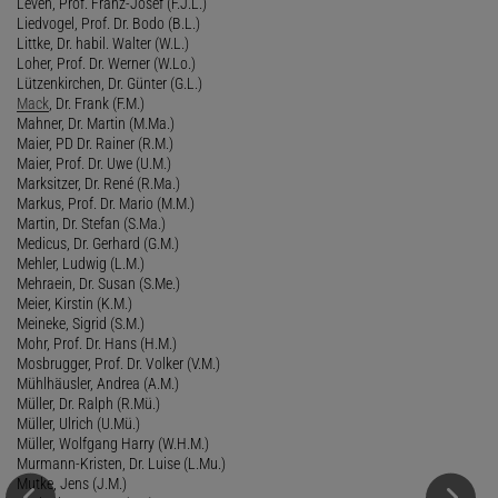
Leven, Prof. Franz-Josef (F.J.L.)
Liedvogel, Prof. Dr. Bodo (B.L.)
Littke, Dr. habil. Walter (W.L.)
Loher, Prof. Dr. Werner (W.Lo.)
Lützenkirchen, Dr. Günter (G.L.)
Mack
, Dr. Frank (F.M.)
Mahner, Dr. Martin (M.Ma.)
Maier, PD Dr. Rainer (R.M.)
Maier, Prof. Dr. Uwe (U.M.)
Marksitzer, Dr. René (R.Ma.)
Markus, Prof. Dr. Mario (M.M.)
Martin, Dr. Stefan (S.Ma.)
Medicus, Dr. Gerhard (G.M.)
Mehler, Ludwig (L.M.)
Mehraein, Dr. Susan (S.Me.)
Meier, Kirstin (K.M.)
Meineke, Sigrid (S.M.)
Mohr, Prof. Dr. Hans (H.M.)
Mosbrugger, Prof. Dr. Volker (V.M.)
Mühlhäusler, Andrea (A.M.)
Müller, Dr. Ralph (R.Mü.)
Müller, Ulrich (U.Mü.)
Müller, Wolfgang Harry (W.H.M.)
Murmann-Kristen, Dr. Luise (L.Mu.)
Mutke, Jens (J.M.)