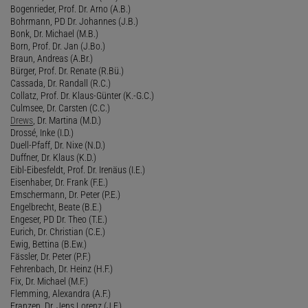
Bogenrieder, Prof. Dr. Arno (A.B.)
Bohrmann, PD Dr. Johannes (J.B.)
Bonk, Dr. Michael (M.B.)
Born, Prof. Dr. Jan (J.Bo.)
Braun, Andreas (A.Br.)
Bürger, Prof. Dr. Renate (R.Bü.)
Cassada, Dr. Randall (R.C.)
Collatz, Prof. Dr. Klaus-Günter (K.-G.C.)
Culmsee, Dr. Carsten (C.C.)
Drews
, Dr. Martina (M.D.)
Drossé, Inke (I.D.)
Duell-Pfaff, Dr. Nixe (N.D.)
Duffner, Dr. Klaus (K.D.)
Eibl-Eibesfeldt, Prof. Dr. Irenäus (I.E.)
Eisenhaber, Dr. Frank (F.E.)
Emschermann, Dr. Peter (P.E.)
Engelbrecht, Beate (B.E.)
Engeser, PD Dr. Theo (T.E.)
Eurich, Dr. Christian (C.E.)
Ewig, Bettina (B.Ew.)
Fässler, Dr. Peter (P.F.)
Fehrenbach, Dr. Heinz (H.F.)
Fix, Dr. Michael (M.F.)
Flemming, Alexandra (A.F.)
Franzen, Dr. Jens Lorenz (J.F.)