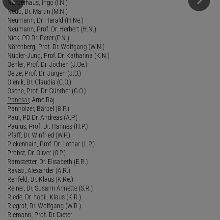
Narberhaus, Ingo (I.N.)
Neub, Dr. Martin (M.N.)
Neumann, Dr. Harald (H.Ne.)
Neumann, Prof. Dr. Herbert (H.N.)
Nick, PD Dr. Peter (P.N.)
Nörenberg, Prof. Dr. Wolfgang (W.N.)
Nübler-Jung, Prof. Dr. Katharina (K.N.)
Oehler, Prof. Dr. Jochen (J.Oe.)
Oelze, Prof. Dr. Jürgen (J.O.)
Olenik, Dr. Claudia (C.O.)
Osche, Prof. Dr. Günther (G.O.)
Panesar
, Arne Raj
Panholzer, Bärbel (B.P.)
Paul, PD Dr. Andreas (A.P.)
Paulus, Prof. Dr. Hannes (H.P.)
Pfaff, Dr. Winfried (W.P.)
Pickenhain, Prof. Dr. Lothar (L.P.)
Probst, Dr. Oliver (O.P.)
Ramstetter, Dr. Elisabeth (E.R.)
Ravati, Alexander (A.R.)
Rehfeld, Dr. Klaus (K.Re.)
Reiner, Dr. Susann Annette (S.R.)
Riede, Dr. habil. Klaus (K.R.)
Riegraf, Dr. Wolfgang (W.R.)
Riemann, Prof. Dr. Dieter