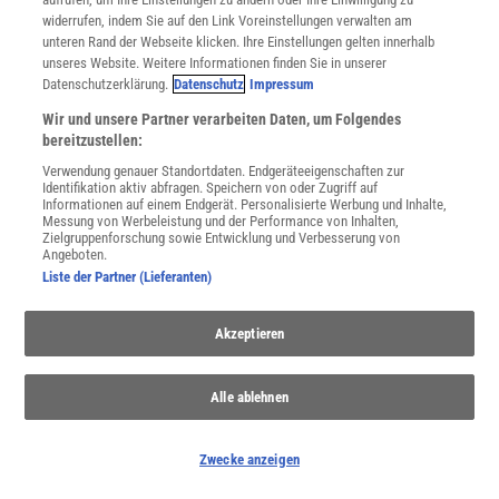
widerrufen, indem Sie auf den Link Voreinstellungen verwalten am
unteren Rand der Webseite klicken. Ihre Einstellungen gelten innerhalb
Für Sie im Spektrum-Shop und am Kiosk:
unseres Website. Weitere Informationen finden Sie in unserer
Datenschutzerklärung.
Datenschutz
Impressum
Wir und unsere Partner verarbeiten Daten, um Folgendes
bereitzustellen:
Verwendung genauer Standortdaten. Endgeräteeigenschaften zur
Identifikation aktiv abfragen. Speichern von oder Zugriff auf
Informationen auf einem Endgerät. Personalisierte Werbung und Inhalte,
Messung von Werbeleistung und der Performance von Inhalten,
WEITERE NEUERSCHEINUNGEN
SPEKTRUM SHOP
Zielgruppenforschung sowie Entwicklung und Verbesserung von
Angeboten.
Liste der Partner (Lieferanten)
Spektrum
.de-Newsletter abonnieren
Akzeptieren
JETZT ANMELDEN!
Alle ablehnen
Sie können unsere Newsletter jederzeit wieder abbestellen. Infos zu unserem Umgang
mit Ihren personenbezogenen Daten finden Sie in unserer
Datenschutzerklärung
.
Zwecke anzeigen