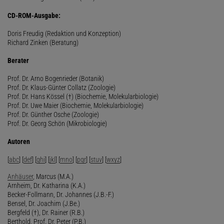
CD-ROM-Ausgabe:
Doris Freudig (Redaktion und Konzeption)
Richard Zinken (Beratung)
Berater
Prof. Dr. Arno Bogenrieder (Botanik)
Prof. Dr. Klaus-Günter Collatz (Zoologie)
Prof. Dr. Hans Kössel (†) (Biochemie, Molekularbiologie)
Prof. Dr. Uwe Maier (Biochemie, Molekularbiologie)
Prof. Dr. Günther Osche (Zoologie)
Prof. Dr. Georg Schön (Mikrobiologie)
Autoren
[
abc
] [
def
] [
ghi
] [
jkl
] [
mno
] [
pqr
] [
stuv
] [
wxyz
]
Anhäuser
, Marcus (M.A.)
Arnheim, Dr. Katharina (K.A.)
Becker-Follmann, Dr. Johannes (J.B.-F.)
Bensel, Dr. Joachim (J.Be.)
Bergfeld (†), Dr. Rainer (R.B.)
Berthold, Prof. Dr. Peter (P.B.)