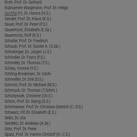
Roth, Prof. Dr. Gerhard
Rübsamen-Waigmann, Prof. Dr. Helga
Sachße
(†), Dr. Hanns (H.S.)
Sander, Prof. Dr. Klaus (K.S.)
Sauer, Prof. Dr. Peter (P.S.)
Sauermost, Elisabeth (E.Sa.)
Sauermost, Rolf (R.S.)
Schaller, Prof. Dr. Friedrich
Schaub, Prof. Dr. Günter A. (G.Sb.)
Schickinger, Dr. Jürgen (J.S.)
Schindler, Dr. Franz (F.S.)
Schindler, Dr. Thomas (T.S.)
Schley, Yvonne (Y.S.)
Schling-Brodersen, Dr. Uschi
Schmeller, Dr. Dirk (D.S.)
Schmitt, Prof. Dr. Michael (M.S.)
Schmuck, Dr. Thomas (T.Schm.)
Scholtyssek, Christine (Ch.S.)
Schön, Prof. Dr. Georg (G.S.)
Schönwiese, Prof. Dr. Christian-Dietrich (C.-D.S.)
Schwarz, PD Dr. Elisabeth (E.S.)
Seibt, Dr. Uta
Sendtko, Dr. Andreas (A.Se.)
Sitte, Prof. Dr. Peter
Spatz, Prof. Dr. Hanns-Christof (H.-C.S.)