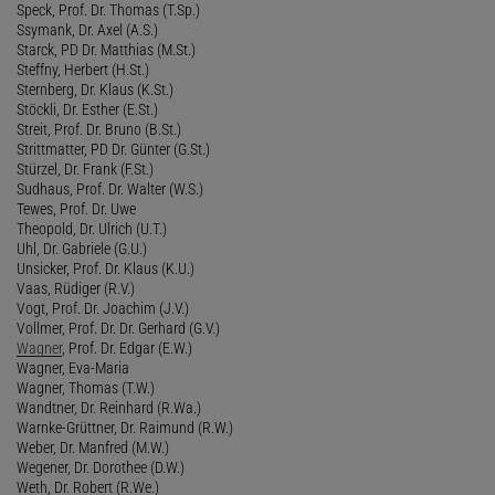
Speck, Prof. Dr. Thomas (T.Sp.)
Ssymank, Dr. Axel (A.S.)
Starck, PD Dr. Matthias (M.St.)
Steffny, Herbert (H.St.)
Sternberg, Dr. Klaus (K.St.)
Stöckli, Dr. Esther (E.St.)
Streit, Prof. Dr. Bruno (B.St.)
Strittmatter, PD Dr. Günter (G.St.)
Stürzel, Dr. Frank (F.St.)
Sudhaus, Prof. Dr. Walter (W.S.)
Tewes, Prof. Dr. Uwe
Theopold, Dr. Ulrich (U.T.)
Uhl, Dr. Gabriele (G.U.)
Unsicker, Prof. Dr. Klaus (K.U.)
Vaas, Rüdiger (R.V.)
Vogt, Prof. Dr. Joachim (J.V.)
Vollmer, Prof. Dr. Dr. Gerhard (G.V.)
Wagner
, Prof. Dr. Edgar (E.W.)
Wagner, Eva-Maria
Wagner, Thomas (T.W.)
Wandtner, Dr. Reinhard (R.Wa.)
Warnke-Grüttner, Dr. Raimund (R.W.)
Weber, Dr. Manfred (M.W.)
Wegener, Dr. Dorothee (D.W.)
Weth, Dr. Robert (R.We.)