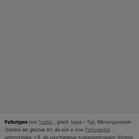
Pathot
y
pen
[von
*patho-
, griech. typos = Typ], Mikroorganismen-
Stämme der gleichen Art, die sich in ihrer
Pathogenität
unterscheiden, z.B. die verschiedenen humanpathogenen Stämme