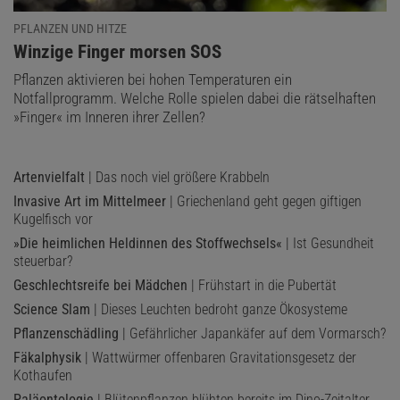
PFLANZEN UND HITZE
:
Winzige Finger morsen SOS
Pflanzen aktivieren bei hohen Temperaturen ein
Notfallprogramm. Welche Rolle spielen dabei die rätselhaften
»Finger« im Inneren ihrer Zellen?
Artenvielfalt
| Das noch viel größere Krabbeln
Invasive Art im Mittelmeer
| Griechenland geht gegen giftigen
Kugelfisch vor
»Die heimlichen Heldinnen des Stoffwechsels«
| Ist Gesundheit
steuerbar?
Geschlechtsreife bei Mädchen
| Frühstart in die Pubertät
Science Slam
| Dieses Leuchten bedroht ganze Ökosysteme
Pflanzenschädling
| Gefährlicher Japankäfer auf dem Vormarsch?
Fäkalphysik
| Wattwürmer offenbaren Gravitationsgesetz der
Kothaufen
Paläontologie
| Blütenpflanzen blühten bereits im Dino-Zeitalter