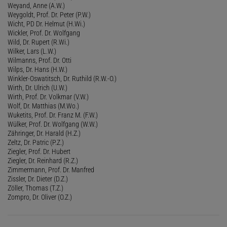
Weyand, Anne (A.W.)
Weygoldt, Prof. Dr. Peter (P.W.)
Wicht, PD Dr. Helmut (H.Wi.)
Wickler, Prof. Dr. Wolfgang
Wild, Dr. Rupert (R.Wi.)
Wilker, Lars (L.W.)
Wilmanns, Prof. Dr. Otti
Wilps, Dr. Hans (H.W.)
Winkler-Oswatitsch, Dr. Ruthild (R.W.-O.)
Wirth, Dr. Ulrich (U.W.)
Wirth, Prof. Dr. Volkmar (V.W.)
Wolf, Dr. Matthias (M.Wo.)
Wuketits, Prof. Dr. Franz M. (F.W.)
Wülker, Prof. Dr. Wolfgang (W.W.)
Zähringer, Dr. Harald (H.Z.)
Zeltz, Dr. Patric (P.Z.)
Ziegler, Prof. Dr. Hubert
Ziegler, Dr. Reinhard (R.Z.)
Zimmermann, Prof. Dr. Manfred
Zissler, Dr. Dieter (D.Z.)
Zöller, Thomas (T.Z.)
Zompro, Dr. Oliver (O.Z.)