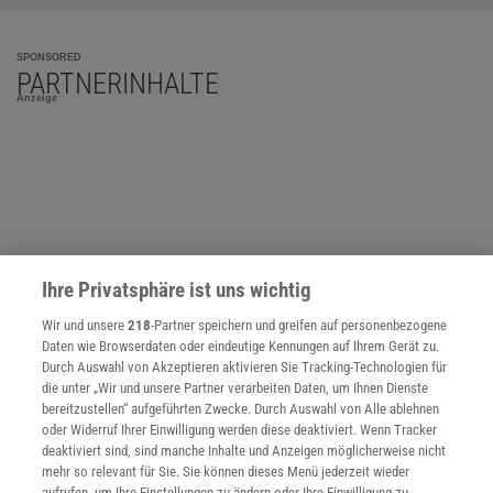
SPONSORED
PARTNERINHALTE
Anzeige
Ihre Privatsphäre ist uns wichtig
Wir und unsere
218
-Partner speichern und greifen auf personenbezogene
Daten wie Browserdaten oder eindeutige Kennungen auf Ihrem Gerät zu.
Durch Auswahl von Akzeptieren aktivieren Sie Tracking-Technologien für
die unter „Wir und unsere Partner verarbeiten Daten, um Ihnen Dienste
bereitzustellen“ aufgeführten Zwecke. Durch Auswahl von Alle ablehnen
oder Widerruf Ihrer Einwilligung werden diese deaktiviert. Wenn Tracker
deaktiviert sind, sind manche Inhalte und Anzeigen möglicherweise nicht
NACH OBEN
mehr so relevant für Sie. Sie können dieses Menü jederzeit wieder
aufrufen, um Ihre Einstellungen zu ändern oder Ihre Einwilligung zu