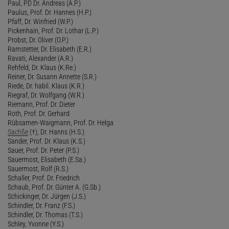
Paul, PD Dr. Andreas (A.P.)
Paulus, Prof. Dr. Hannes (H.P.)
Pfaff, Dr. Winfried (W.P.)
Pickenhain, Prof. Dr. Lothar (L.P.)
Probst, Dr. Oliver (O.P.)
Ramstetter, Dr. Elisabeth (E.R.)
Ravati, Alexander (A.R.)
Rehfeld, Dr. Klaus (K.Re.)
Reiner, Dr. Susann Annette (S.R.)
Riede, Dr. habil. Klaus (K.R.)
Riegraf, Dr. Wolfgang (W.R.)
Riemann, Prof. Dr. Dieter
Roth, Prof. Dr. Gerhard
Rübsamen-Waigmann, Prof. Dr. Helga
Sachße
(†), Dr. Hanns (H.S.)
Sander, Prof. Dr. Klaus (K.S.)
Sauer, Prof. Dr. Peter (P.S.)
Sauermost, Elisabeth (E.Sa.)
Sauermost, Rolf (R.S.)
Schaller, Prof. Dr. Friedrich
Schaub, Prof. Dr. Günter A. (G.Sb.)
Schickinger, Dr. Jürgen (J.S.)
Schindler, Dr. Franz (F.S.)
Schindler, Dr. Thomas (T.S.)
Schley, Yvonne (Y.S.)