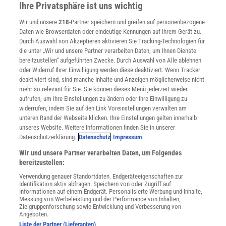
Presse
Ihre Privatsphäre ist uns wichtig
Verträge kündigen
Wir und unsere
218
-Partner speichern und greifen auf personenbezogene
Widerruf
Daten wie Browserdaten oder eindeutige Kennungen auf Ihrem Gerät zu.
INFO
Durch Auswahl von Akzeptieren aktivieren Sie Tracking-Technologien für
Mediadaten
die unter „Wir und unsere Partner verarbeiten Daten, um Ihnen Dienste
bereitzustellen“ aufgeführten Zwecke. Durch Auswahl von Alle ablehnen
Datenschutz
oder Widerruf Ihrer Einwilligung werden diese deaktiviert. Wenn Tracker
Nutzungsbedingungen
deaktiviert sind, sind manche Inhalte und Anzeigen möglicherweise nicht
Cookie-Einstellungen
mehr so relevant für Sie. Sie können dieses Menü jederzeit wieder
Utiq verwalten
aufrufen, um Ihre Einstellungen zu ändern oder Ihre Einwilligung zu
Nutzungsbasierte Onlinewerbung
widerrufen, indem Sie auf den Link Voreinstellungen verwalten am
Alle Artikel
unteren Rand der Webseite klicken. Ihre Einstellungen gelten innerhalb
unseres Website. Weitere Informationen finden Sie in unserer
Impressum
Datenschutzerklärung.
Datenschutz
Impressum
WEITERE ANGEBOTE
Wir und unsere Partner verarbeiten Daten, um Folgendes
Angebote für Schulen
bereitzustellen:
Angebote für Institutionen
Verwendung genauer Standortdaten. Endgeräteeigenschaften zur
Sprachen lernen mit Gymglish
Identifikation aktiv abfragen. Speichern von oder Zugriff auf
Lexika
Informationen auf einem Endgerät. Personalisierte Werbung und Inhalte,
Messung von Werbeleistung und der Performance von Inhalten,
Für Spektrum schreiben
Zielgruppenforschung sowie Entwicklung und Verbesserung von
Zugänglichkeitserklärung
Angeboten.
Liste der Partner (Lieferanten)