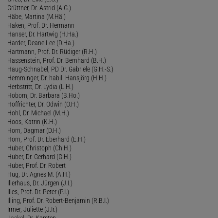
Grüttner, Dr. Astrid (A.G.)
Häbe, Martina (M.Hä.)
Haken, Prof. Dr. Hermann
Hanser, Dr. Hartwig (H.Ha.)
Harder, Deane Lee (D.Ha.)
Hartmann, Prof. Dr. Rüdiger (R.H.)
Hassenstein, Prof. Dr. Bernhard (B.H.)
Haug-Schnabel, PD Dr. Gabriele (G.H.-S.)
Hemminger, Dr. habil. Hansjörg (H.H.)
Herbstritt, Dr. Lydia (L.H.)
Hobom, Dr. Barbara (B.Ho.)
Hoffrichter, Dr. Odwin (O.H.)
Hohl, Dr. Michael (M.H.)
Hoos, Katrin (K.H.)
Horn, Dagmar (D.H.)
Horn, Prof. Dr. Eberhard (E.H.)
Huber, Christoph (Ch.H.)
Huber, Dr. Gerhard (G.H.)
Huber, Prof. Dr. Robert
Hug, Dr. Agnes M. (A.H.)
Illerhaus, Dr. Jürgen (J.I.)
Illes, Prof. Dr. Peter (P.I.)
Illing, Prof. Dr. Robert-Benjamin (R.B.I.)
Irmer, Juliette (J.Ir.)
Jaekel
, Dr. Karsten