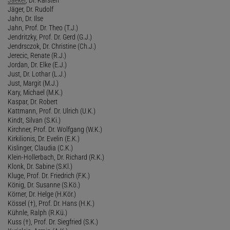
Jäger, Dr. Rudolf
Jahn, Dr. Ilse
Jahn, Prof. Dr. Theo (T.J.)
Jendritzky, Prof. Dr. Gerd (G.J.)
Jendrsczok, Dr. Christine (Ch.J.)
Jerecic, Renate (R.J.)
Jordan, Dr. Elke (E.J.)
Just, Dr. Lothar (L.J.)
Just, Margit (M.J.)
Kary, Michael (M.K.)
Kaspar, Dr. Robert
Kattmann, Prof. Dr. Ulrich (U.K.)
Kindt, Silvan (S.Ki.)
Kirchner, Prof. Dr. Wolfgang (W.K.)
Kirkilionis, Dr. Evelin (E.K.)
Kislinger, Claudia (C.K.)
Klein-Hollerbach, Dr. Richard (R.K.)
Klonk, Dr. Sabine (S.Kl.)
Kluge, Prof. Dr. Friedrich (F.K.)
König, Dr. Susanne (S.Kö.)
Körner, Dr. Helge (H.Kör.)
Kössel (†), Prof. Dr. Hans (H.K.)
Kühnle, Ralph (R.Kü.)
Kuss (†), Prof. Dr. Siegfried (S.K.)