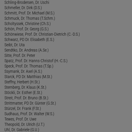
Schling-Brodersen, Dr. Uschi
Schmeller, Dr. Dirk (D.S.)
Schmitt, Prof. Dr. Michael (M.S.)
Schmuck, Dr. Thomas (T.Schm.)
Scholtyssek, Christine (Ch.S.)
Schön, Prof. Dr. Georg (G.S.)
Schönwiese, Prof. Dr. Christian-Dietrich (C.-D.S.)
Schwarz, PD Dr. Elisabeth (E.S.)
Seibt, Dr. Uta
Sendtko, Dr. Andreas (A.Se.)
Sitte, Prof. Dr. Peter
Spatz, Prof. Dr. Hanns-Christof (H.-C.S.)
Speck, Prof. Dr. Thomas (T.Sp.)
Ssymank, Dr. Axel (A.S.)
Starck, PD Dr. Matthias (M.St.)
Steffny, Herbert (H.St.)
Sternberg, Dr. Klaus (K.St.)
Stöckli, Dr. Esther (E.St.)
Streit, Prof. Dr. Bruno (B.St.)
Strittmatter, PD Dr. Günter (G.St.)
Stürzel, Dr. Frank (F.St.)
Sudhaus, Prof. Dr. Walter (W.S.)
Tewes, Prof. Dr. Uwe
Theopold, Dr. Ulrich (U.T.)
Uhl, Dr. Gabriele (G.U.)