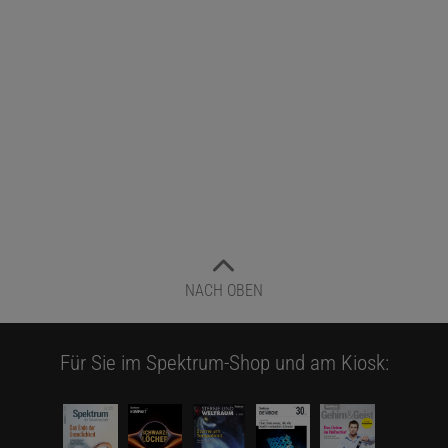
NACH OBEN
Für Sie im Spektrum-Shop und am Kiosk: