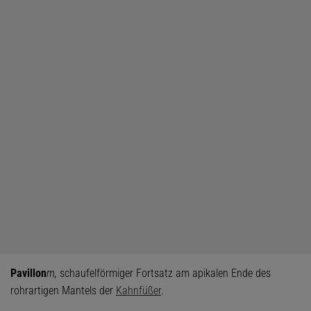
Pavillon
m,
schaufelförmiger Fortsatz am apikalen Ende des
rohrartigen Mantels der
Kahnfüßer
.