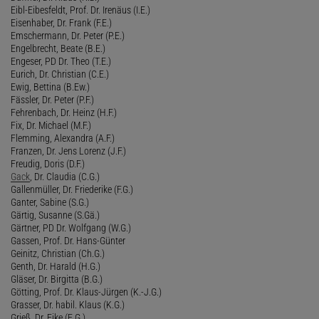
Eibl-Eibesfeldt, Prof. Dr. Irenäus (I.E.)
Eisenhaber, Dr. Frank (F.E.)
Emschermann, Dr. Peter (P.E.)
Engelbrecht, Beate (B.E.)
Engeser, PD Dr. Theo (T.E.)
Eurich, Dr. Christian (C.E.)
Ewig, Bettina (B.Ew.)
Fässler, Dr. Peter (P.F.)
Fehrenbach, Dr. Heinz (H.F.)
Fix, Dr. Michael (M.F.)
Flemming, Alexandra (A.F.)
Franzen, Dr. Jens Lorenz (J.F.)
Freudig, Doris (D.F.)
Gack
, Dr. Claudia (C.G.)
Gallenmüller, Dr. Friederike (F.G.)
Ganter, Sabine (S.G.)
Gärtig, Susanne (S.Gä.)
Gärtner, PD Dr. Wolfgang (W.G.)
Gassen, Prof. Dr. Hans-Günter
Geinitz, Christian (Ch.G.)
Genth, Dr. Harald (H.G.)
Gläser, Dr. Birgitta (B.G.)
Götting, Prof. Dr. Klaus-Jürgen (K.-J.G.)
Grasser, Dr. habil. Klaus (K.G.)
Grieß, Dr. Eike (E.G.)