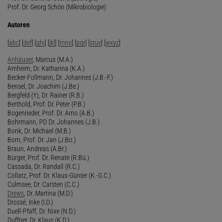
Prof. Dr. Georg Schön (Mikrobiologie)
Autoren
[
abc
] [
def
] [
ghi
] [
jkl
] [
mno
] [
pqr
] [
stuv
] [
wxyz
]
Anhäuser
, Marcus (M.A.)
Arnheim, Dr. Katharina (K.A.)
Becker-Follmann, Dr. Johannes (J.B.-F.)
Bensel, Dr. Joachim (J.Be.)
Bergfeld (†), Dr. Rainer (R.B.)
Berthold, Prof. Dr. Peter (P.B.)
Bogenrieder, Prof. Dr. Arno (A.B.)
Bohrmann, PD Dr. Johannes (J.B.)
Bonk, Dr. Michael (M.B.)
Born, Prof. Dr. Jan (J.Bo.)
Braun, Andreas (A.Br.)
Bürger, Prof. Dr. Renate (R.Bü.)
Cassada, Dr. Randall (R.C.)
Collatz, Prof. Dr. Klaus-Günter (K.-G.C.)
Culmsee, Dr. Carsten (C.C.)
Drews
, Dr. Martina (M.D.)
Drossé, Inke (I.D.)
Duell-Pfaff, Dr. Nixe (N.D.)
Duffner, Dr. Klaus (K.D.)