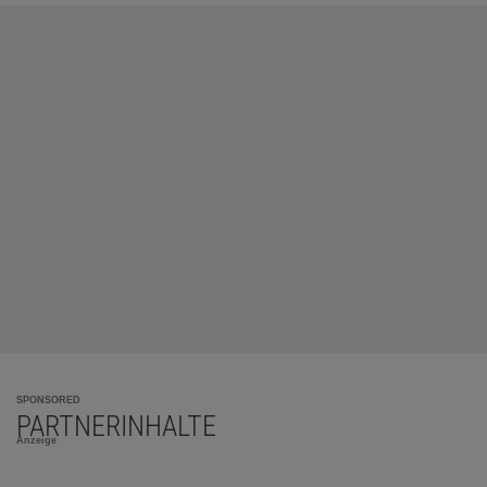
SPONSORED
PARTNERINHALTE
Anzeige