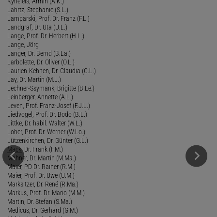
Kyrieleis, Armin (A.K.)
Lahrtz, Stephanie (S.L.)
Lamparski, Prof. Dr. Franz (F.L.)
Landgraf, Dr. Uta (U.L.)
Lange, Prof. Dr. Herbert (H.L.)
Lange, Jörg
Langer, Dr. Bernd (B.La.)
Larbolette, Dr. Oliver (O.L.)
Laurien-Kehnen, Dr. Claudia (C.L.)
Lay, Dr. Martin (M.L.)
Lechner-Ssymank, Brigitte (B.Le.)
Leinberger, Annette (A.L.)
Leven, Prof. Franz-Josef (F.J.L.)
Liedvogel, Prof. Dr. Bodo (B.L.)
Littke, Dr. habil. Walter (W.L.)
Loher, Prof. Dr. Werner (W.Lo.)
Lützenkirchen, Dr. Günter (G.L.)
Mack
, Dr. Frank (F.M.)
Mahner, Dr. Martin (M.Ma.)
Maier, PD Dr. Rainer (R.M.)
Maier, Prof. Dr. Uwe (U.M.)
Marksitzer, Dr. René (R.Ma.)
Markus, Prof. Dr. Mario (M.M.)
Martin, Dr. Stefan (S.Ma.)
Medicus, Dr. Gerhard (G.M.)