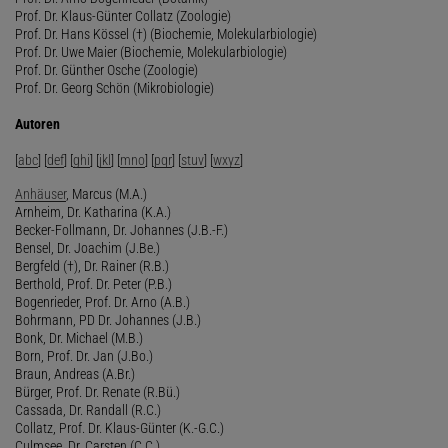
Prof. Dr. Klaus-Günter Collatz (Zoologie)
Prof. Dr. Hans Kössel (†) (Biochemie, Molekularbiologie)
Prof. Dr. Uwe Maier (Biochemie, Molekularbiologie)
Prof. Dr. Günther Osche (Zoologie)
Prof. Dr. Georg Schön (Mikrobiologie)
Autoren
[
abc
] [
def
] [
ghi
] [
jkl
] [
mno
] [
pqr
] [
stuv
] [
wxyz
]
Anhäuser
, Marcus (M.A.)
Arnheim, Dr. Katharina (K.A.)
Becker-Follmann, Dr. Johannes (J.B.-F.)
Bensel, Dr. Joachim (J.Be.)
Bergfeld (†), Dr. Rainer (R.B.)
Berthold, Prof. Dr. Peter (P.B.)
Bogenrieder, Prof. Dr. Arno (A.B.)
Bohrmann, PD Dr. Johannes (J.B.)
Bonk, Dr. Michael (M.B.)
Born, Prof. Dr. Jan (J.Bo.)
Braun, Andreas (A.Br.)
Bürger, Prof. Dr. Renate (R.Bü.)
Cassada, Dr. Randall (R.C.)
Collatz, Prof. Dr. Klaus-Günter (K.-G.C.)
Culmsee, Dr. Carsten (C.C.)