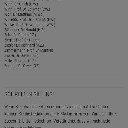
Wirth, Dr. Ulrich (U.W.)
Wirth, Prof. Dr. Volkmar (V.W.)
Wolf, Dr. Matthias (M.Wo.)
Wuketits, Prof. Dr. Franz M. (F.W.)
Wülker, Prof. Dr. Wolfgang (W.W.)
Zähringer, Dr. Harald (H.Z.)
Zeltz, Dr. Patric (P.Z.)
Ziegler, Prof. Dr. Hubert
Ziegler, Dr. Reinhard (R.Z.)
Zimmermann, Prof. Dr. Manfred
Zissler, Dr. Dieter (D.Z.)
Zöller, Thomas (T.Z.)
Zompro, Dr. Oliver (O.Z.)
SCHREIBEN SIE UNS!
Wenn Sie inhaltliche Anmerkungen zu diesem Artikel haben,
können Sie die Redaktion
per E-Mail
informieren. Wir lesen Ihre
Zuschrift, bitten jedoch um Verständnis, dass wir nicht jede