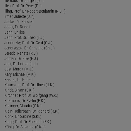
Illerhaus, Dr. Jürgen (J.I.)
Illes, Prof. Dr. Peter (P.I.)
Illing, Prof. Dr. Robert-Benjamin (R.B.I.)
Irmer, Juliette (J.Ir.)
Jaekel
, Dr. Karsten
Jäger, Dr. Rudolf
Jahn, Dr. Ilse
Jahn, Prof. Dr. Theo (T.J.)
Jendritzky, Prof. Dr. Gerd (G.J.)
Jendrsczok, Dr. Christine (Ch.J.)
Jerecic, Renate (R.J.)
Jordan, Dr. Elke (E.J.)
Just, Dr. Lothar (L.J.)
Just, Margit (M.J.)
Kary, Michael (M.K.)
Kaspar, Dr. Robert
Kattmann, Prof. Dr. Ulrich (U.K.)
Kindt, Silvan (S.Ki.)
Kirchner, Prof. Dr. Wolfgang (W.K.)
Kirkilionis, Dr. Evelin (E.K.)
Kislinger, Claudia (C.K.)
Klein-Hollerbach, Dr. Richard (R.K.)
Klonk, Dr. Sabine (S.Kl.)
Kluge, Prof. Dr. Friedrich (F.K.)
König, Dr. Susanne (S.Kö.)