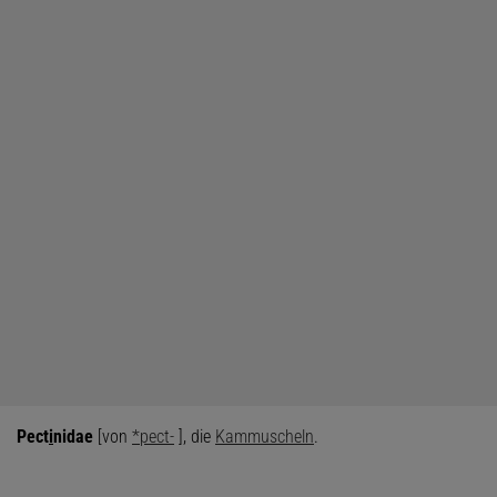
Pect
i
nidae
[von
*pect-
], die
Kammuscheln
.