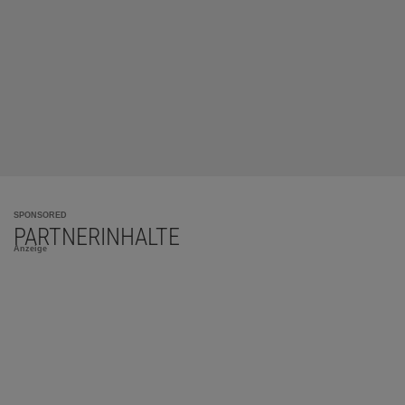
SPONSORED
PARTNERINHALTE
Anzeige