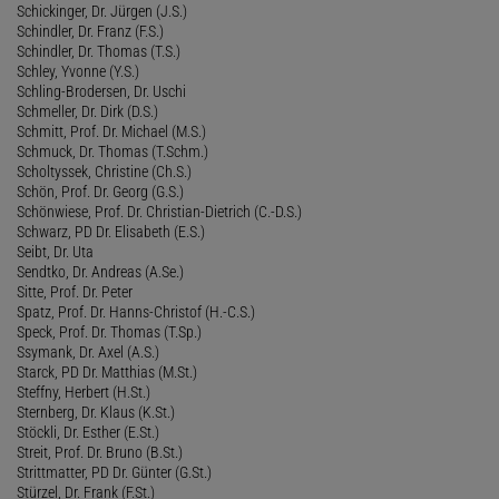
Schickinger, Dr. Jürgen (J.S.)
Schindler, Dr. Franz (F.S.)
Schindler, Dr. Thomas (T.S.)
Schley, Yvonne (Y.S.)
Schling-Brodersen, Dr. Uschi
Schmeller, Dr. Dirk (D.S.)
Schmitt, Prof. Dr. Michael (M.S.)
Schmuck, Dr. Thomas (T.Schm.)
Scholtyssek, Christine (Ch.S.)
Schön, Prof. Dr. Georg (G.S.)
Schönwiese, Prof. Dr. Christian-Dietrich (C.-D.S.)
Schwarz, PD Dr. Elisabeth (E.S.)
Seibt, Dr. Uta
Sendtko, Dr. Andreas (A.Se.)
Sitte, Prof. Dr. Peter
Spatz, Prof. Dr. Hanns-Christof (H.-C.S.)
Speck, Prof. Dr. Thomas (T.Sp.)
Ssymank, Dr. Axel (A.S.)
Starck, PD Dr. Matthias (M.St.)
Steffny, Herbert (H.St.)
Sternberg, Dr. Klaus (K.St.)
Stöckli, Dr. Esther (E.St.)
Streit, Prof. Dr. Bruno (B.St.)
Strittmatter, PD Dr. Günter (G.St.)
Stürzel, Dr. Frank (F.St.)