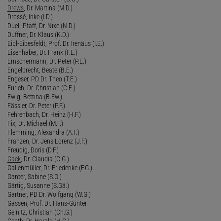
Drews
, Dr. Martina (M.D.)
Drossé, Inke (I.D.)
Duell-Pfaff, Dr. Nixe (N.D.)
Duffner, Dr. Klaus (K.D.)
Eibl-Eibesfeldt, Prof. Dr. Irenäus (I.E.)
Eisenhaber, Dr. Frank (F.E.)
Emschermann, Dr. Peter (P.E.)
Engelbrecht, Beate (B.E.)
Engeser, PD Dr. Theo (T.E.)
Eurich, Dr. Christian (C.E.)
Ewig, Bettina (B.Ew.)
Fässler, Dr. Peter (P.F.)
Fehrenbach, Dr. Heinz (H.F.)
Fix, Dr. Michael (M.F.)
Flemming, Alexandra (A.F.)
Franzen, Dr. Jens Lorenz (J.F.)
Freudig, Doris (D.F.)
Gack
, Dr. Claudia (C.G.)
Gallenmüller, Dr. Friederike (F.G.)
Ganter, Sabine (S.G.)
Gärtig, Susanne (S.Gä.)
Gärtner, PD Dr. Wolfgang (W.G.)
Gassen, Prof. Dr. Hans-Günter
Geinitz, Christian (Ch.G.)
Genth, Dr. Harald (H.G.)