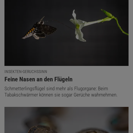
INSEKTEN-GERUCHSSINN
:
Feine Nasen an den Flügeln
Schmetterlingsflügel sind mehr als Flugorgane: Beim
Tabakschwärmer können sie sogar Gerüche wahrnehmen.