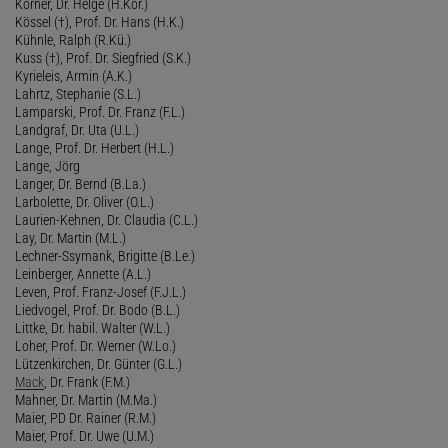
Körner, Dr. Helge (H.Kör.)
Kössel (†), Prof. Dr. Hans (H.K.)
Kühnle, Ralph (R.Kü.)
Kuss (†), Prof. Dr. Siegfried (S.K.)
Kyrieleis, Armin (A.K.)
Lahrtz, Stephanie (S.L.)
Lamparski, Prof. Dr. Franz (F.L.)
Landgraf, Dr. Uta (U.L.)
Lange, Prof. Dr. Herbert (H.L.)
Lange, Jörg
Langer, Dr. Bernd (B.La.)
Larbolette, Dr. Oliver (O.L.)
Laurien-Kehnen, Dr. Claudia (C.L.)
Lay, Dr. Martin (M.L.)
Lechner-Ssymank, Brigitte (B.Le.)
Leinberger, Annette (A.L.)
Leven, Prof. Franz-Josef (F.J.L.)
Liedvogel, Prof. Dr. Bodo (B.L.)
Littke, Dr. habil. Walter (W.L.)
Loher, Prof. Dr. Werner (W.Lo.)
Lützenkirchen, Dr. Günter (G.L.)
Mack
, Dr. Frank (F.M.)
Mahner, Dr. Martin (M.Ma.)
Maier, PD Dr. Rainer (R.M.)
Maier, Prof. Dr. Uwe (U.M.)