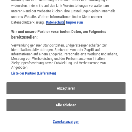
widerrufen, indem Sie auf den Link Voreinstellungen verwalten am
Spektrum
.de-Newsletter abonnieren
unteren Rand der Webseite klicken. Ihre Einstellungen gelten innerhalb
unseres Website. Weitere Informationen finden Sie in unserer
JETZT ANMELDEN!
Datenschutzerklärung.
Datenschutz
Impressum
Wir und unsere Partner verarbeiten Daten, um Folgendes
Sie können unsere Newsletter jederzeit wieder abbestellen. Infos zu unserem Umgang
bereitzustellen:
mit Ihren personenbezogenen Daten finden Sie in unserer
Datenschutzerklärung
.
Verwendung genauer Standortdaten. Endgeräteeigenschaften zur
Identifikation aktiv abfragen. Speichern von oder Zugriff auf
Informationen auf einem Endgerät. Personalisierte Werbung und Inhalte,
Messung von Werbeleistung und der Performance von Inhalten,
SERVICES
Zielgruppenforschung sowie Entwicklung und Verbesserung von
Angeboten.
Newsletter
Liste der Partner (Lieferanten)
Kontakt
Spektrum Shop
Im Handel kaufen
Akzeptieren
Presse
Verträge kündigen
Alle ablehnen
Widerruf
INFO
Zwecke anzeigen
Mediadaten
Datenschutz