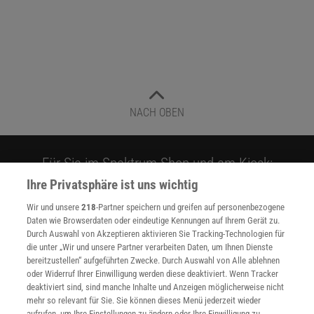
NACH OBEN
Für Sie im Spektrum-Shop und am Kiosk:
Ihre Privatsphäre ist uns wichtig
Wir und unsere
218
-Partner speichern und greifen auf personenbezogene
Daten wie Browserdaten oder eindeutige Kennungen auf Ihrem Gerät zu.
Durch Auswahl von Akzeptieren aktivieren Sie Tracking-Technologien für
die unter „Wir und unsere Partner verarbeiten Daten, um Ihnen Dienste
bereitzustellen“ aufgeführten Zwecke. Durch Auswahl von Alle ablehnen
oder Widerruf Ihrer Einwilligung werden diese deaktiviert. Wenn Tracker
WEITERE NEUERSCHEINUNGEN
SPEKTRUM SHOP
deaktiviert sind, sind manche Inhalte und Anzeigen möglicherweise nicht
mehr so relevant für Sie. Sie können dieses Menü jederzeit wieder
aufrufen, um Ihre Einstellungen zu ändern oder Ihre Einwilligung zu