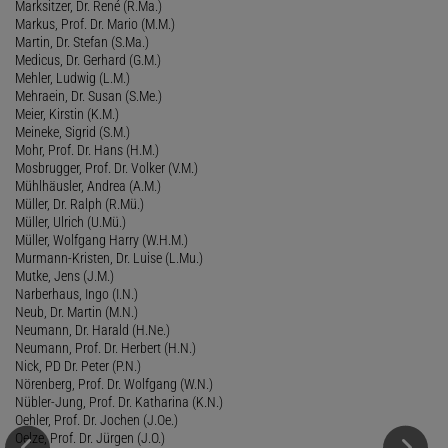
Marksitzer, Dr. René (R.Ma.)
Markus, Prof. Dr. Mario (M.M.)
Martin, Dr. Stefan (S.Ma.)
Medicus, Dr. Gerhard (G.M.)
Mehler, Ludwig (L.M.)
Mehraein, Dr. Susan (S.Me.)
Meier, Kirstin (K.M.)
Meineke, Sigrid (S.M.)
Mohr, Prof. Dr. Hans (H.M.)
Mosbrugger, Prof. Dr. Volker (V.M.)
Mühlhäusler, Andrea (A.M.)
Müller, Dr. Ralph (R.Mü.)
Müller, Ulrich (U.Mü.)
Müller, Wolfgang Harry (W.H.M.)
Murmann-Kristen, Dr. Luise (L.Mu.)
Mutke, Jens (J.M.)
Narberhaus, Ingo (I.N.)
Neub, Dr. Martin (M.N.)
Neumann, Dr. Harald (H.Ne.)
Neumann, Prof. Dr. Herbert (H.N.)
Nick, PD Dr. Peter (P.N.)
Nörenberg, Prof. Dr. Wolfgang (W.N.)
Nübler-Jung, Prof. Dr. Katharina (K.N.)
Oehler, Prof. Dr. Jochen (J.Oe.)
Oelze, Prof. Dr. Jürgen (J.O.)