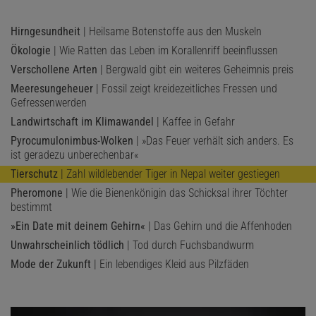
Hirngesundheit
| Heilsame Botenstoffe aus den Muskeln
Ökologie
| Wie Ratten das Leben im Korallenriff beeinflussen
Verschollene Arten
| Bergwald gibt ein weiteres Geheimnis preis
Meeresungeheuer
| Fossil zeigt kreidezeitliches Fressen und
Gefressenwerden
Landwirtschaft im Klimawandel
| Kaffee in Gefahr
Pyrocumulonimbus-Wolken
| »Das Feuer verhält sich anders. Es
ist geradezu unberechenbar«
Tierschutz
| Zahl wildlebender Tiger in Nepal weiter gestiegen
Pheromone
| Wie die Bienenkönigin das Schicksal ihrer Töchter
bestimmt
»Ein Date mit deinem Gehirn«
| Das Gehirn und die Affenhoden
Unwahrscheinlich tödlich
| Tod durch Fuchsbandwurm
Mode der Zukunft
| Ein lebendiges Kleid aus Pilzfäden