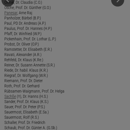
Olenik, Dr. Claudia (C.O.)
Osche, Prof. Dr. Günther (G.O.)
Panesar
, Arne Raj
Panholzer, Bärbel (B.P.)
Paul, PD Dr. Andreas (A.P.)
Paulus, Prof. Dr. Hannes (H.P.)
Pfaff, Dr. Winfried (W.P.)
Pickenhain, Prof. Dr. Lothar (L.P.)
Probst, Dr. Oliver (O.P.)
Ramstetter, Dr. Elisabeth (E.R.)
Ravati, Alexander (A.R.)
Rehfeld, Dr. Klaus (K.Re.)
Reiner, Dr. Susann Annette (S.R.)
Riede, Dr. habil. Klaus (K.R.)
Riegraf, Dr. Wolfgang (W.R.)
Riemann, Prof. Dr. Dieter
Roth, Prof. Dr. Gerhard
Rübsamen-Waigmann, Prof. Dr. Helga
Sachße
(†), Dr. Hanns (H.S.)
Sander, Prof. Dr. Klaus (K.S.)
Sauer, Prof. Dr. Peter (P.S.)
Sauermost, Elisabeth (E.Sa.)
Sauermost, Rolf (R.S.)
Schaller, Prof. Dr. Friedrich
Schaub, Prof. Dr. Günter A. (G.Sb.)