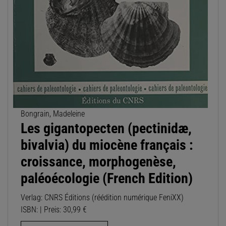
Bongrain, Madeleine
Les gigantopecten (pectinidæ,
bivalvia) du miocène français :
croissance, morphogenèse,
paléoécologie (French Edition)
Verlag: CNRS Éditions (réédition numérique FeniXX)
ISBN: | Preis: 30,99 €