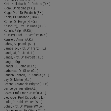
Klein-Hollerbach, Dr. Richard (R.K.)
Klonk, Dr. Sabine (S.Kl.)
Kluge, Prof. Dr. Friedrich (F.K.)
König, Dr. Susanne (S.Kö.)
Körner, Dr. Helge (H.Kör.)
Kössel (†), Prof. Dr. Hans (H.K.)
Kühnle, Ralph (R.Kü.)
Kuss (†), Prof. Dr. Siegfried (S.K.)
Kyrieleis, Armin (A.K.)
Lahrtz, Stephanie (S.L.)
Lamparski, Prof. Dr. Franz (F.L.)
Landgraf, Dr. Uta (U.L.)
Lange, Prof. Dr. Herbert (H.L.)
Lange, Jörg
Langer, Dr. Bernd (B.La.)
Larbolette, Dr. Oliver (O.L.)
Laurien-Kehnen, Dr. Claudia (C.L.)
Lay, Dr. Martin (M.L.)
Lechner-Ssymank, Brigitte (B.Le.)
Leinberger, Annette (A.L.)
Leven, Prof. Franz-Josef (F.J.L.)
Liedvogel, Prof. Dr. Bodo (B.L.)
Littke, Dr. habil. Walter (W.L.)
Loher, Prof. Dr. Werner (W.Lo.)
Lützenkirchen, Dr. Günter (G.L.)