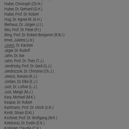
Huber, Christoph (Ch.H.)
Huber, Dr. Gerhard (G.H.)
Huber, Prof. Dr. Robert
Hug, Dr. Agnes M. (A.H.)
Illerhaus, Dr. Jürgen (J.I.)
Illes, Prof. Dr. Peter (P.I.)
Illing, Prof. Dr. Robert-Benjamin (R.B.I.)
Irmer, Juliette (J.Ir.)
Jaekel
, Dr. Karsten
Jäger, Dr. Rudolf
Jahn, Dr. Ilse
Jahn, Prof. Dr. Theo (T.J.)
Jendritzky, Prof. Dr. Gerd (G.J.)
Jendrsczok, Dr. Christine (Ch.J.)
Jerecic, Renate (R.J.)
Jordan, Dr. Elke (E.J.)
Just, Dr. Lothar (L.J.)
Just, Margit (M.J.)
Kary, Michael (M.K.)
Kaspar, Dr. Robert
Kattmann, Prof. Dr. Ulrich (U.K.)
Kindt, Silvan (S.Ki.)
Kirchner, Prof. Dr. Wolfgang (W.K.)
Kirkilionis, Dr. Evelin (E.K.)
Kislinger, Claudia (C.K.)