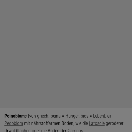
Peinobi
o
m
s
[von griech. peina = Hunger, bios = Leben], ein
Pedobiom
mit nährstoffarmen Böden, wie die
Latosole
gerodeter
Urwaldflächen oder die Böden der
Campos
.