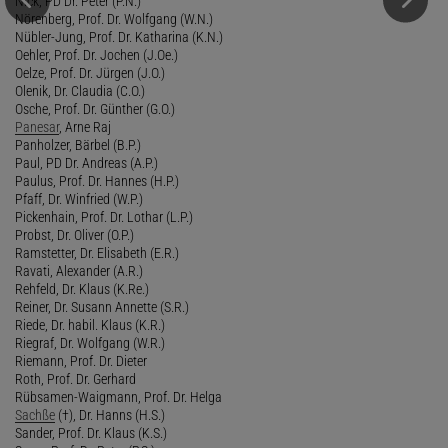
Nick, PD Dr. Peter (P.N.)
Nörenberg, Prof. Dr. Wolfgang (W.N.)
Nübler-Jung, Prof. Dr. Katharina (K.N.)
Oehler, Prof. Dr. Jochen (J.Oe.)
Oelze, Prof. Dr. Jürgen (J.O.)
Olenik, Dr. Claudia (C.O.)
Osche, Prof. Dr. Günther (G.O.)
Panesar
, Arne Raj
Panholzer, Bärbel (B.P.)
Paul, PD Dr. Andreas (A.P.)
Paulus, Prof. Dr. Hannes (H.P.)
Pfaff, Dr. Winfried (W.P.)
Pickenhain, Prof. Dr. Lothar (L.P.)
Probst, Dr. Oliver (O.P.)
Ramstetter, Dr. Elisabeth (E.R.)
Ravati, Alexander (A.R.)
Rehfeld, Dr. Klaus (K.Re.)
Reiner, Dr. Susann Annette (S.R.)
Riede, Dr. habil. Klaus (K.R.)
Riegraf, Dr. Wolfgang (W.R.)
Riemann, Prof. Dr. Dieter
Roth, Prof. Dr. Gerhard
Rübsamen-Waigmann, Prof. Dr. Helga
Sachße
(†), Dr. Hanns (H.S.)
Sander, Prof. Dr. Klaus (K.S.)