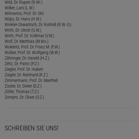
Wild, Dr. Rupert (R.Wi.)
Wilker, Lars (L.W.)
Wilmanns, Prof. Dr. Otti
Wilps, Dr. Hans (H.W.)
Winkler-Oswatitsch, Dr. Ruthild (R.W.-O.)
Wirth, Dr. Ulrich (U.W.)
Wirth, Prof. Dr. Volkmar (V.W.)
Wolf, Dr. Matthias (M.Wo.)
Wuketits, Prof. Dr. Franz M. (F.W.)
Wülker, Prof. Dr. Wolfgang (W.W.)
Zähringer, Dr. Harald (H.Z.)
Zeltz, Dr. Patric (P.Z.)
Ziegler, Prof. Dr. Hubert
Ziegler, Dr. Reinhard (R.Z.)
Zimmermann, Prof. Dr. Manfred
Zissler, Dr. Dieter (D.Z.)
Zöller, Thomas (T.Z.)
Zompro, Dr. Oliver (O.Z.)
SCHREIBEN SIE UNS!