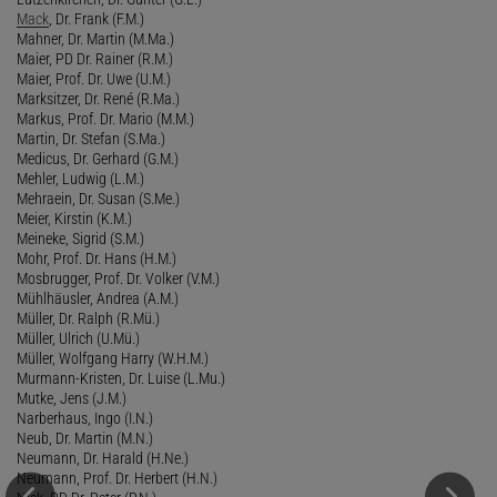
Mack
, Dr. Frank (F.M.)
Mahner, Dr. Martin (M.Ma.)
Maier, PD Dr. Rainer (R.M.)
Maier, Prof. Dr. Uwe (U.M.)
Marksitzer, Dr. René (R.Ma.)
Markus, Prof. Dr. Mario (M.M.)
Martin, Dr. Stefan (S.Ma.)
Medicus, Dr. Gerhard (G.M.)
Mehler, Ludwig (L.M.)
Mehraein, Dr. Susan (S.Me.)
Meier, Kirstin (K.M.)
Meineke, Sigrid (S.M.)
Mohr, Prof. Dr. Hans (H.M.)
Mosbrugger, Prof. Dr. Volker (V.M.)
Mühlhäusler, Andrea (A.M.)
Müller, Dr. Ralph (R.Mü.)
Müller, Ulrich (U.Mü.)
Müller, Wolfgang Harry (W.H.M.)
Murmann-Kristen, Dr. Luise (L.Mu.)
Mutke, Jens (J.M.)
Narberhaus, Ingo (I.N.)
Neub, Dr. Martin (M.N.)
Neumann, Dr. Harald (H.Ne.)
Neumann, Prof. Dr. Herbert (H.N.)