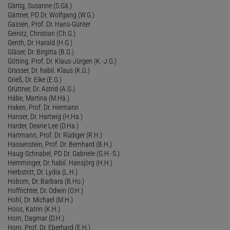
Gärtig, Susanne (S.Gä.)
Gärtner, PD Dr. Wolfgang (W.G.)
Gassen, Prof. Dr. Hans-Günter
Geinitz, Christian (Ch.G.)
Genth, Dr. Harald (H.G.)
Gläser, Dr. Birgitta (B.G.)
Götting, Prof. Dr. Klaus-Jürgen (K.-J.G.)
Grasser, Dr. habil. Klaus (K.G.)
Grieß, Dr. Eike (E.G.)
Grüttner, Dr. Astrid (A.G.)
Häbe, Martina (M.Hä.)
Haken, Prof. Dr. Hermann
Hanser, Dr. Hartwig (H.Ha.)
Harder, Deane Lee (D.Ha.)
Hartmann, Prof. Dr. Rüdiger (R.H.)
Hassenstein, Prof. Dr. Bernhard (B.H.)
Haug-Schnabel, PD Dr. Gabriele (G.H.-S.)
Hemminger, Dr. habil. Hansjörg (H.H.)
Herbstritt, Dr. Lydia (L.H.)
Hobom, Dr. Barbara (B.Ho.)
Hoffrichter, Dr. Odwin (O.H.)
Hohl, Dr. Michael (M.H.)
Hoos, Katrin (K.H.)
Horn, Dagmar (D.H.)
Horn, Prof. Dr. Eberhard (E.H.)