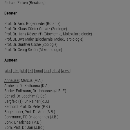
Richard Zinken (Beratung)
Berater
Prof. Dr. Arno Bogenrieder (Botanik)
Prof. Dr. Klaus-Günter Collatz (Zoologie)
Prof. Dr. Hans Kössel (†) (Biochemie, Molekularbiologie)
Prof. Dr. Uwe Maier (Biochemie, Molekularbiologie)
Prof. Dr. Günther Osche (Zoologie)
Prof. Dr. Georg Schön (Mikrobiologie)
Autoren
[
abc
] [
def
] [
ghi
] [
jkl
] [
mno
] [
pqr
] [
stuv
] [
wxyz
]
Anhäuser
, Marcus (M.A.)
Arnheim, Dr. Katharina (K.A.)
Becker-Follmann, Dr. Johannes (J.B.-F.)
Bensel, Dr. Joachim (J.Be.)
Bergfeld (†), Dr. Rainer (R.B.)
Berthold, Prof. Dr. Peter (P.B.)
Bogenrieder, Prof. Dr. Arno (A.B.)
Bohrmann, PD Dr. Johannes (J.B.)
Bonk, Dr. Michael (M.B.)
Born, Prof. Dr. Jan (J.Bo.)