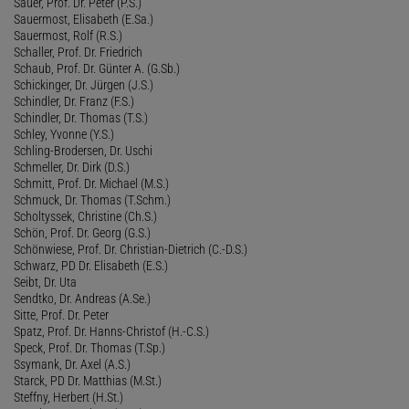
Sauer, Prof. Dr. Peter (P.S.)
Sauermost, Elisabeth (E.Sa.)
Sauermost, Rolf (R.S.)
Schaller, Prof. Dr. Friedrich
Schaub, Prof. Dr. Günter A. (G.Sb.)
Schickinger, Dr. Jürgen (J.S.)
Schindler, Dr. Franz (F.S.)
Schindler, Dr. Thomas (T.S.)
Schley, Yvonne (Y.S.)
Schling-Brodersen, Dr. Uschi
Schmeller, Dr. Dirk (D.S.)
Schmitt, Prof. Dr. Michael (M.S.)
Schmuck, Dr. Thomas (T.Schm.)
Scholtyssek, Christine (Ch.S.)
Schön, Prof. Dr. Georg (G.S.)
Schönwiese, Prof. Dr. Christian-Dietrich (C.-D.S.)
Schwarz, PD Dr. Elisabeth (E.S.)
Seibt, Dr. Uta
Sendtko, Dr. Andreas (A.Se.)
Sitte, Prof. Dr. Peter
Spatz, Prof. Dr. Hanns-Christof (H.-C.S.)
Speck, Prof. Dr. Thomas (T.Sp.)
Ssymank, Dr. Axel (A.S.)
Starck, PD Dr. Matthias (M.St.)
Steffny, Herbert (H.St.)