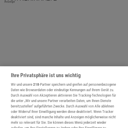
Anzeige
Ihre Privatsphäre ist uns wichtig
Wir und unsere
218
-Partner speichern und greifen auf personenbezogene
Daten wie Browserdaten oder eindeutige Kennungen auf Ihrem Gerät zu.
Durch Auswahl von Akzeptieren aktivieren Sie Tracking-Technologien für
NACH OBEN
die unter „Wir und unsere Partner verarbeiten Daten, um Ihnen Dienste
bereitzustellen“ aufgeführten Zwecke. Durch Auswahl von Alle ablehnen
oder Widerruf Ihrer Einwilligung werden diese deaktiviert. Wenn Tracker
Für Sie im Spektrum-Shop und am Kiosk:
deaktiviert sind, sind manche Inhalte und Anzeigen möglicherweise nicht
mehr so relevant für Sie. Sie können dieses Menü jederzeit wieder
aufrufen, um Ihre Einstellungen zu ändern oder Ihre Einwilligung zu