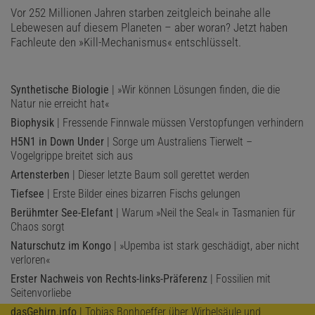
Vor 252 Millionen Jahren starben zeitgleich beinahe alle
Lebewesen auf diesem Planeten – aber woran? Jetzt haben
Fachleute den »Kill-Mechanismus« entschlüsselt.
Synthetische Biologie
| »Wir können Lösungen finden, die die
Natur nie erreicht hat«
Biophysik
| Fressende Finnwale müssen Verstopfungen verhindern
H5N1 in Down Under
| Sorge um Australiens Tierwelt –
Vogelgrippe breitet sich aus
Artensterben
| Dieser letzte Baum soll gerettet werden
Tiefsee
| Erste Bilder eines bizarren Fischs gelungen
Berühmter See-Elefant
| Warum »Neil the Seal« in Tasmanien für
Chaos sorgt
Naturschutz im Kongo
| »Upemba ist stark geschädigt, aber nicht
verloren«
Erster Nachweis von Rechts-links-Präferenz
| Fossilien mit
Seitenvorliebe
dasGehirn.info
| Tobias Bonhoeffer über Wirbelsäule und