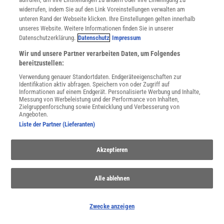
widerrufen, indem Sie auf den Link Voreinstellungen verwalten am
unteren Rand der Webseite klicken. Ihre Einstellungen gelten innerhalb
unseres Website. Weitere Informationen finden Sie in unserer
Datenschutzerklärung.
Datenschutz
Impressum
Wir und unsere Partner verarbeiten Daten, um Folgendes
bereitzustellen:
WEITERE NEUERSCHEINUNGEN
SPEKTRUM SHOP
Verwendung genauer Standortdaten. Endgeräteeigenschaften zur
Identifikation aktiv abfragen. Speichern von oder Zugriff auf
Informationen auf einem Endgerät. Personalisierte Werbung und Inhalte,
Messung von Werbeleistung und der Performance von Inhalten,
Spektrum
.de-Newsletter abonnieren
Zielgruppenforschung sowie Entwicklung und Verbesserung von
Angeboten.
Liste der Partner (Lieferanten)
JETZT ANMELDEN!
Sie können unsere Newsletter jederzeit wieder abbestellen. Infos zu unserem Umgang
Akzeptieren
mit Ihren personenbezogenen Daten finden Sie in unserer
Datenschutzerklärung
.
Alle ablehnen
SERVICES
Newsletter
Zwecke anzeigen
Kontakt