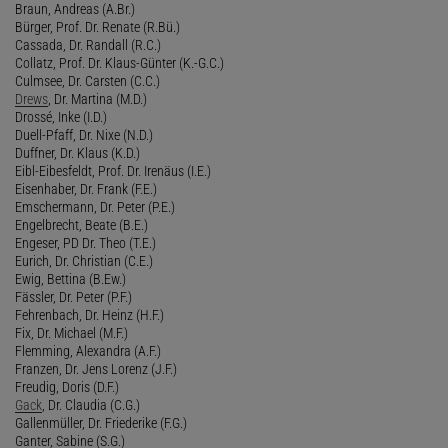
Braun, Andreas (A.Br.)
Bürger, Prof. Dr. Renate (R.Bü.)
Cassada, Dr. Randall (R.C.)
Collatz, Prof. Dr. Klaus-Günter (K.-G.C.)
Culmsee, Dr. Carsten (C.C.)
Drews
, Dr. Martina (M.D.)
Drossé, Inke (I.D.)
Duell-Pfaff, Dr. Nixe (N.D.)
Duffner, Dr. Klaus (K.D.)
Eibl-Eibesfeldt, Prof. Dr. Irenäus (I.E.)
Eisenhaber, Dr. Frank (F.E.)
Emschermann, Dr. Peter (P.E.)
Engelbrecht, Beate (B.E.)
Engeser, PD Dr. Theo (T.E.)
Eurich, Dr. Christian (C.E.)
Ewig, Bettina (B.Ew.)
Fässler, Dr. Peter (P.F.)
Fehrenbach, Dr. Heinz (H.F.)
Fix, Dr. Michael (M.F.)
Flemming, Alexandra (A.F.)
Franzen, Dr. Jens Lorenz (J.F.)
Freudig, Doris (D.F.)
Gack
, Dr. Claudia (C.G.)
Gallenmüller, Dr. Friederike (F.G.)
Ganter, Sabine (S.G.)