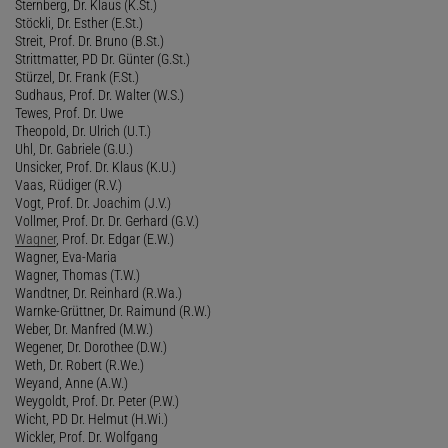
Sternberg, Dr. Klaus (K.St.)
Stöckli, Dr. Esther (E.St.)
Streit, Prof. Dr. Bruno (B.St.)
Strittmatter, PD Dr. Günter (G.St.)
Stürzel, Dr. Frank (F.St.)
Sudhaus, Prof. Dr. Walter (W.S.)
Tewes, Prof. Dr. Uwe
Theopold, Dr. Ulrich (U.T.)
Uhl, Dr. Gabriele (G.U.)
Unsicker, Prof. Dr. Klaus (K.U.)
Vaas, Rüdiger (R.V.)
Vogt, Prof. Dr. Joachim (J.V.)
Vollmer, Prof. Dr. Dr. Gerhard (G.V.)
Wagner
, Prof. Dr. Edgar (E.W.)
Wagner, Eva-Maria
Wagner, Thomas (T.W.)
Wandtner, Dr. Reinhard (R.Wa.)
Warnke-Grüttner, Dr. Raimund (R.W.)
Weber, Dr. Manfred (M.W.)
Wegener, Dr. Dorothee (D.W.)
Weth, Dr. Robert (R.We.)
Weyand, Anne (A.W.)
Weygoldt, Prof. Dr. Peter (P.W.)
Wicht, PD Dr. Helmut (H.Wi.)
Wickler, Prof. Dr. Wolfgang