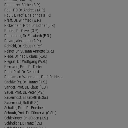
Panholzer, Bärbel (B.P.)
Paul, PD Dr. Andreas (A.P.)
Paulus, Prof. Dr. Hannes (H.P.)
Pfaff, Dr. Winfried (W.P.)
Pickenhain, Prof. Dr. Lothar (L.P.)
Probst, Dr. Oliver (O.P.)
Ramstetter, Dr. Elisabeth (E.R.)
Ravati, Alexander (A.R.)
Rehfeld, Dr. Klaus (K.Re.)
Reiner, Dr. Susann Annette (S.R.)
Riede, Dr. habil. Klaus (K.R.)
Riegraf, Dr. Wolfgang (W.R.)
Riemann, Prof. Dr. Dieter
Roth, Prof. Dr. Gerhard
Rübsamen-Waigmann, Prof. Dr. Helga
Sachße
(†), Dr. Hanns (H.S.)
Sander, Prof. Dr. Klaus (K.S.)
Sauer, Prof. Dr. Peter (P.S.)
Sauermost, Elisabeth (E.Sa.)
Sauermost, Rolf (R.S.)
Schaller, Prof. Dr. Friedrich
Schaub, Prof. Dr. Günter A. (G.Sb.)
Schickinger, Dr. Jürgen (J.S.)
Schindler, Dr. Franz (F.S.)