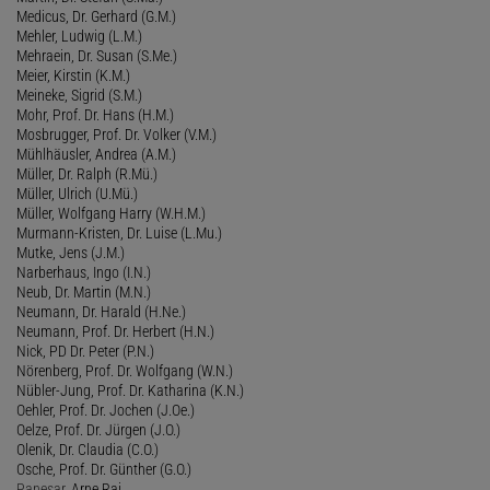
Medicus, Dr. Gerhard (G.M.)
Mehler, Ludwig (L.M.)
Mehraein, Dr. Susan (S.Me.)
Meier, Kirstin (K.M.)
Meineke, Sigrid (S.M.)
Mohr, Prof. Dr. Hans (H.M.)
Mosbrugger, Prof. Dr. Volker (V.M.)
Mühlhäusler, Andrea (A.M.)
Müller, Dr. Ralph (R.Mü.)
Müller, Ulrich (U.Mü.)
Müller, Wolfgang Harry (W.H.M.)
Murmann-Kristen, Dr. Luise (L.Mu.)
Mutke, Jens (J.M.)
Narberhaus, Ingo (I.N.)
Neub, Dr. Martin (M.N.)
Neumann, Dr. Harald (H.Ne.)
Neumann, Prof. Dr. Herbert (H.N.)
Nick, PD Dr. Peter (P.N.)
Nörenberg, Prof. Dr. Wolfgang (W.N.)
Nübler-Jung, Prof. Dr. Katharina (K.N.)
Oehler, Prof. Dr. Jochen (J.Oe.)
Oelze, Prof. Dr. Jürgen (J.O.)
Olenik, Dr. Claudia (C.O.)
Osche, Prof. Dr. Günther (G.O.)
Panesar
, Arne Raj