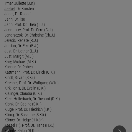
Irmer, Juliette (J.Ir.)
Jaekel
, Dr. Karsten
Jäger, Dr. Rudolf
Jahn, Dr. Ilse
Jahn, Prof. Dr. Theo (T.J.)
Jendritzky, Prof. Dr. Gerd (G.J.)
Jendrsczok, Dr. Christine (Ch.J.)
Jerecic, Renate (R.J.)
Jordan, Dr. Elke (E.J.)
Just, Dr. Lothar (L.J.)
Just, Margit (M.J.)
Kary, Michael (M.K.)
Kaspar, Dr. Robert
Kattmann, Prof. Dr. Ulrich (U.K.)
Kindt, Silvan (S.Ki.)
Kirchner, Prof. Dr. Wolfgang (W.K.)
Kirkilionis, Dr. Evelin (E.K.)
Kislinger, Claudia (C.K.)
Klein-Hollerbach, Dr. Richard (R.K.)
Klonk, Dr. Sabine (S.Kl.)
Kluge, Prof. Dr. Friedrich (F.K.)
König, Dr. Susanne (S.Kö.)
Körner, Dr. Helge (H.Kör.)
Kössel (†), Prof. Dr. Hans (H.K.)
Kühnle, Ralph (R.Kü.)