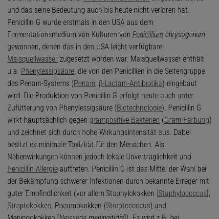
und das seine Bedeutung auch bis heute nicht verloren hat.
Penicillin G wurde erstmals in den USA aus dem
Fermentationsmedium von Kulturen von
Penicillium
chrysogenum
gewonnen, denen das in den USA leicht verfügbare
Maisquellwasser
zugesetzt worden war. Maisquellwasser enthält
u.a.
Phenylessigsäure
, die von den Penicillien in die Seitengruppe
des Penam-Systems (
Penam
,
β-Lactam-Antibiotika
) eingebaut
wird. Die Produktion von Penicillin G erfolgt heute auch unter
Zufütterung von Phenylessigsäure (
Biotechnologie
). Penicillin G
wirkt hauptsächlich gegen
grampositive Bakterien
(
Gram-Färbung
)
und zeichnet sich durch hohe Wirkungsintensität aus. Dabei
besitzt es minimale Toxizität für den Menschen. Als
Nebenwirkungen können jedoch lokale Unverträglichkeit und
Penicillin-Allergie
auftreten. Penicillin G ist das Mittel der Wahl bei
der Bekämpfung schwerer Infektionen durch bekannte Erreger mit
guter Empfindlichkeit (vor allem Staphylokokken [
Staphylococcus
],
Streptokokken
, Pneumokokken (
Streptococcus
) und
Meningokokken [
Neisseria
meningitidis
]). Es wird z.B. bei