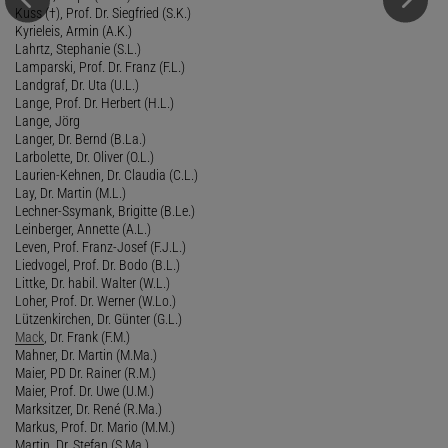
Kuss (†), Prof. Dr. Siegfried (S.K.)
Kyrieleis, Armin (A.K.)
Lahrtz, Stephanie (S.L.)
Lamparski, Prof. Dr. Franz (F.L.)
Landgraf, Dr. Uta (U.L.)
Lange, Prof. Dr. Herbert (H.L.)
Lange, Jörg
Langer, Dr. Bernd (B.La.)
Larbolette, Dr. Oliver (O.L.)
Laurien-Kehnen, Dr. Claudia (C.L.)
Lay, Dr. Martin (M.L.)
Lechner-Ssymank, Brigitte (B.Le.)
Leinberger, Annette (A.L.)
Leven, Prof. Franz-Josef (F.J.L.)
Liedvogel, Prof. Dr. Bodo (B.L.)
Littke, Dr. habil. Walter (W.L.)
Loher, Prof. Dr. Werner (W.Lo.)
Lützenkirchen, Dr. Günter (G.L.)
Mack
, Dr. Frank (F.M.)
Mahner, Dr. Martin (M.Ma.)
Maier, PD Dr. Rainer (R.M.)
Maier, Prof. Dr. Uwe (U.M.)
Marksitzer, Dr. René (R.Ma.)
Markus, Prof. Dr. Mario (M.M.)
Martin, Dr. Stefan (S.Ma.)