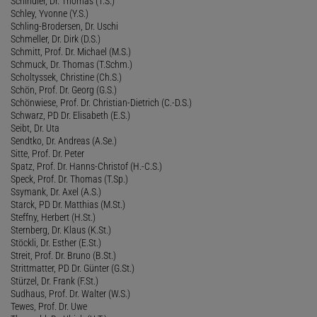
Schindler, Dr. Thomas (T.S.)
Schley, Yvonne (Y.S.)
Schling-Brodersen, Dr. Uschi
Schmeller, Dr. Dirk (D.S.)
Schmitt, Prof. Dr. Michael (M.S.)
Schmuck, Dr. Thomas (T.Schm.)
Scholtyssek, Christine (Ch.S.)
Schön, Prof. Dr. Georg (G.S.)
Schönwiese, Prof. Dr. Christian-Dietrich (C.-D.S.)
Schwarz, PD Dr. Elisabeth (E.S.)
Seibt, Dr. Uta
Sendtko, Dr. Andreas (A.Se.)
Sitte, Prof. Dr. Peter
Spatz, Prof. Dr. Hanns-Christof (H.-C.S.)
Speck, Prof. Dr. Thomas (T.Sp.)
Ssymank, Dr. Axel (A.S.)
Starck, PD Dr. Matthias (M.St.)
Steffny, Herbert (H.St.)
Sternberg, Dr. Klaus (K.St.)
Stöckli, Dr. Esther (E.St.)
Streit, Prof. Dr. Bruno (B.St.)
Strittmatter, PD Dr. Günter (G.St.)
Stürzel, Dr. Frank (F.St.)
Sudhaus, Prof. Dr. Walter (W.S.)
Tewes, Prof. Dr. Uwe