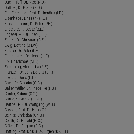
Duell-Pfaff, Dr. Nixe (N.D.)
Duffner, Dr. Klaus (K.D.)
Eibl-Eibesfeldt, Prof. Dr. Irenäus (I.E.)
Eisenhaber, Dr. Frank (F.E.)
Emschermann, Dr. Peter (P.E.)
Engelbrecht, Beate (B.E.)
Engeser, PD Dr. Theo (T.E.)
Eurich, Dr. Christian (C.E.)
Ewig, Bettina (B.Ew.)
Fässler, Dr. Peter (P.F.)
Fehrenbach, Dr. Heinz (H.F.)
Fix, Dr. Michael (M.F.)
Flemming, Alexandra (A.F.)
Franzen, Dr. Jens Lorenz (J.F.)
Freudig, Doris (D.F.)
Gack
, Dr. Claudia (C.G.)
Gallenmüller, Dr. Friederike (F.G.)
Ganter, Sabine (S.G.)
Gärtig, Susanne (S.Gä.)
Gärtner, PD Dr. Wolfgang (W.G.)
Gassen, Prof. Dr. Hans-Günter
Geinitz, Christian (Ch.G.)
Genth, Dr. Harald (H.G.)
Gläser, Dr. Birgitta (B.G.)
Götting, Prof. Dr. Klaus-Jürgen (K.-J.G.)