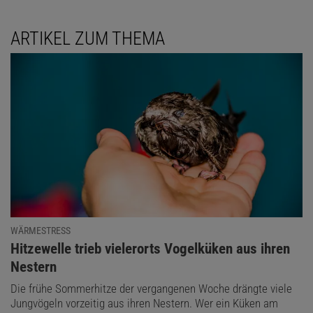
ARTIKEL ZUM THEMA
WÄRMESTRESS
:
Hitzewelle trieb vielerorts Vogelküken aus ihren
Nestern
Die frühe Sommerhitze der vergangenen Woche drängte viele
Jungvögeln vorzeitig aus ihren Nestern. Wer ein Küken am