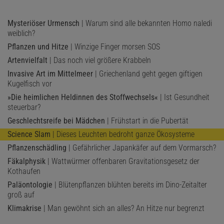
Mysteriöser Urmensch
| Warum sind alle bekannten Homo naledi
weiblich?
Pflanzen und Hitze
| Winzige Finger morsen SOS
Artenvielfalt
| Das noch viel größere Krabbeln
Invasive Art im Mittelmeer
| Griechenland geht gegen giftigen
Kugelfisch vor
»Die heimlichen Heldinnen des Stoffwechsels«
| Ist Gesundheit
steuerbar?
Geschlechtsreife bei Mädchen
| Frühstart in die Pubertät
Science Slam
| Dieses Leuchten bedroht ganze Ökosysteme
Pflanzenschädling
| Gefährlicher Japankäfer auf dem Vormarsch?
Fäkalphysik
| Wattwürmer offenbaren Gravitationsgesetz der
Kothaufen
Paläontologie
| Blütenpflanzen blühten bereits im Dino-Zeitalter
groß auf
Klimakrise
| Man gewöhnt sich an alles? An Hitze nur begrenzt