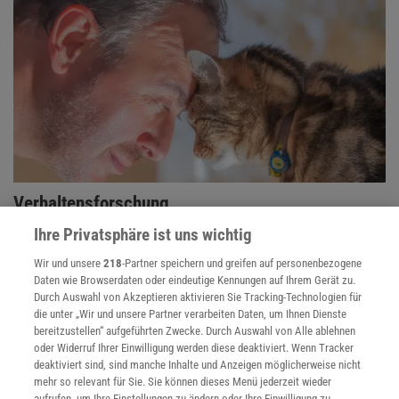
Verhaltensforschung
Warum benehmen sich Menschen und Tiere in bestimmten
Ihre Privatsphäre ist uns wichtig
Situationen so und nicht anders? Und was sagt uns das über die
evolutionären Mechanismen dahinter?
Wir und unsere
218
-Partner speichern und greifen auf personenbezogene
Daten wie Browserdaten oder eindeutige Kennungen auf Ihrem Gerät zu.
Durch Auswahl von Akzeptieren aktivieren Sie Tracking-Technologien für
die unter „Wir und unsere Partner verarbeiten Daten, um Ihnen Dienste
Anzeige
bereitzustellen“ aufgeführten Zwecke. Durch Auswahl von Alle ablehnen
oder Widerruf Ihrer Einwilligung werden diese deaktiviert. Wenn Tracker
deaktiviert sind, sind manche Inhalte und Anzeigen möglicherweise nicht
mehr so relevant für Sie. Sie können dieses Menü jederzeit wieder
aufrufen, um Ihre Einstellungen zu ändern oder Ihre Einwilligung zu