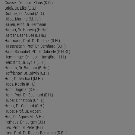
Grasser, Dr. habil. Klaus (K.G.)
Grieß, Dr. Eike (E.G.)
Grüttner, Dr. Astrid (A.G.)
Häbe, Martina (M.Hä.)
Haken, Prof. Dr. Hermann
Hanser, Dr. Hartwig (H.Ha.)
Harder, Deane Lee (D.Ha.)
Hartmann, Prof. Dr. Rüdiger (R.H.)
Hassenstein, Prof. Dr. Bernhard (B.H.)
Haug-Schnabel, PD Dr. Gabriele (G.H.-S.)
Hemminger, Dr. habil. Hansjörg (H.H.)
Herbstritt, Dr. Lydia (L.H.)
Hobom, Dr. Barbara (B.Ho.)
Hoffrichter, Dr. Odwin (O.H.)
Hohl, Dr. Michael (M.H.)
Hoos, Katrin (K.H.)
Horn, Dagmar (D.H.)
Horn, Prof. Dr. Eberhard (E.H.)
Huber, Christoph (Ch.H.)
Huber, Dr. Gerhard (G.H.)
Huber, Prof. Dr. Robert
Hug, Dr. Agnes M. (A.H.)
Illerhaus, Dr. Jürgen (J.I.)
Illes, Prof. Dr. Peter (P.I.)
Illing, Prof. Dr. Robert-Benjamin (R.B.I.)