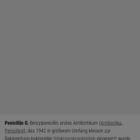
Penicill
i
n G
,
Benzylpenicillin
, erstes Antibiotikum (
Antibiotika
,
Penicilline
), das 1942 in größerem Umfang klinisch zur
Bekämpfung bakterieller
Infektionskrankheiten
eingesetzt wurde