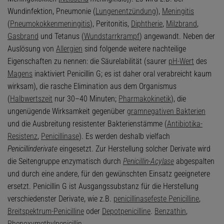
Wundinfektion, Pneumonie (
Lungenentzündung
),
Meningitis
(
Pneumokokkenmeningitis
), Peritonitis,
Diphtherie
,
Milzbrand
,
Gasbrand
und Tetanus (
Wundstarrkrampf
) angewandt. Neben der
Auslösung von
Allergien
sind folgende weitere nachteilige
Eigenschaften zu nennen: die Säurelabilität (saurer
pH-Wert
des
Magens
inaktiviert Penicillin G; es ist daher oral verabreicht kaum
wirksam), die rasche Elimination aus dem Organismus
(
Halbwertszeit
nur 30–40 Minuten;
Pharmakokinetik
), die
ungenügende Wirksamkeit gegenüber
gramnegativen Bakterien
und die Ausbreitung resistenter Bakterienstämme (
Antibiotika-
Resistenz
,
Penicillinase
). Es werden deshalb vielfach
Penicillinderivate
eingesetzt. Zur Herstellung solcher Derivate wird
die Seitengruppe enzymatisch durch
Penicillin-Acylase
abgespalten
und durch eine andere, für den gewünschten Einsatz geeignetere
ersetzt. Penicillin G ist Ausgangssubstanz für die Herstellung
verschiedenster Derivate, wie z.B.
penicillinasefeste Penicilline
,
Breitspektrum-Penicilline
oder
Depotpenicilline
.
Benzathin
,
Phenoxymethylpenicillin
.