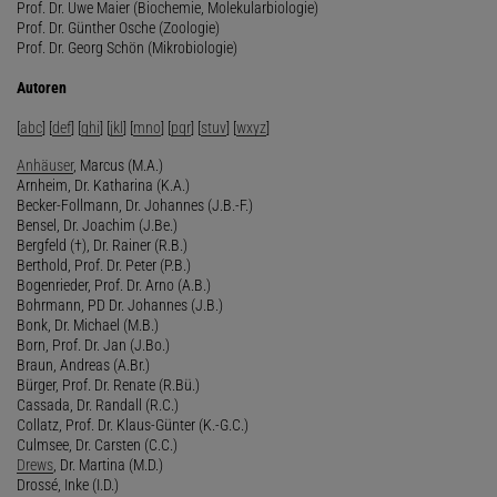
Prof. Dr. Uwe Maier (Biochemie, Molekularbiologie)
Prof. Dr. Günther Osche (Zoologie)
Prof. Dr. Georg Schön (Mikrobiologie)
Autoren
[
abc
] [
def
] [
ghi
] [
jkl
] [
mno
] [
pqr
] [
stuv
] [
wxyz
]
Anhäuser
, Marcus (M.A.)
Arnheim, Dr. Katharina (K.A.)
Becker-Follmann, Dr. Johannes (J.B.-F.)
Bensel, Dr. Joachim (J.Be.)
Bergfeld (†), Dr. Rainer (R.B.)
Berthold, Prof. Dr. Peter (P.B.)
Bogenrieder, Prof. Dr. Arno (A.B.)
Bohrmann, PD Dr. Johannes (J.B.)
Bonk, Dr. Michael (M.B.)
Born, Prof. Dr. Jan (J.Bo.)
Braun, Andreas (A.Br.)
Bürger, Prof. Dr. Renate (R.Bü.)
Cassada, Dr. Randall (R.C.)
Collatz, Prof. Dr. Klaus-Günter (K.-G.C.)
Culmsee, Dr. Carsten (C.C.)
Drews
, Dr. Martina (M.D.)
Drossé, Inke (I.D.)