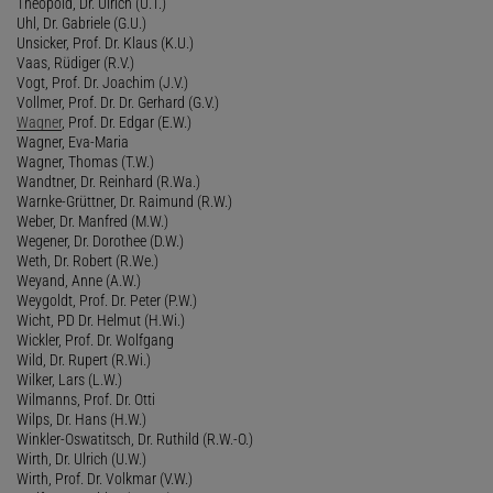
Theopold, Dr. Ulrich (U.T.)
Uhl, Dr. Gabriele (G.U.)
Unsicker, Prof. Dr. Klaus (K.U.)
Vaas, Rüdiger (R.V.)
Vogt, Prof. Dr. Joachim (J.V.)
Vollmer, Prof. Dr. Dr. Gerhard (G.V.)
Wagner
, Prof. Dr. Edgar (E.W.)
Wagner, Eva-Maria
Wagner, Thomas (T.W.)
Wandtner, Dr. Reinhard (R.Wa.)
Warnke-Grüttner, Dr. Raimund (R.W.)
Weber, Dr. Manfred (M.W.)
Wegener, Dr. Dorothee (D.W.)
Weth, Dr. Robert (R.We.)
Weyand, Anne (A.W.)
Weygoldt, Prof. Dr. Peter (P.W.)
Wicht, PD Dr. Helmut (H.Wi.)
Wickler, Prof. Dr. Wolfgang
Wild, Dr. Rupert (R.Wi.)
Wilker, Lars (L.W.)
Wilmanns, Prof. Dr. Otti
Wilps, Dr. Hans (H.W.)
Winkler-Oswatitsch, Dr. Ruthild (R.W.-O.)
Wirth, Dr. Ulrich (U.W.)
Wirth, Prof. Dr. Volkmar (V.W.)