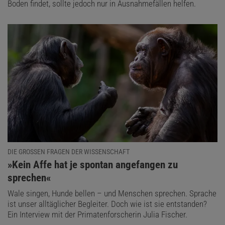
Boden findet, sollte jedoch nur in Ausnahmefällen helfen.
DIE GROSSEN FRAGEN DER WISSENSCHAFT
:
»Kein Affe hat je spontan angefangen zu
sprechen«
Wale singen, Hunde bellen – und Menschen sprechen. Sprache
ist unser alltäglicher Begleiter. Doch wie ist sie entstanden?
Ein Interview mit der Primatenforscherin Julia Fischer.