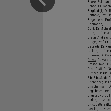
Becker-Follmann, 
Bensel, Dr. Joach
Bergfeld (†), Dr. 
Berthold, Prof. Dr.
Bogenrieder, Prof.
Bohrmann, PD Dr.
Bonk, Dr. Michael
Born, Prof. Dr. Ja
Braun, Andreas (A
Bürger, Prof. Dr. 
Cassada, Dr. Rand
Collatz, Prof. Dr.
Culmsee, Dr. Cars
Drews
, Dr. Martin
Drossé, Inke (I.D.)
Duell-Pfaff, Dr. Ni
Duffner, Dr. Klaus
Eibl-Eibesfeldt, Pr
Eisenhaber, Dr. Fr
Emschermann, Dr. 
Engelbrecht, Beat
Engeser, PD Dr. Th
Eurich, Dr. Christi
Ewig, Bettina (B.
Fässler, Dr. Peter (