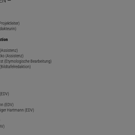
EN
rojektleiter)
dakteurin)
ktion
(Assistenz)
ko (Assistenz)
st (Etymologische Bearbeitung)
(Bildtafelredaktion)
h
 (EDV)
nn (EDV)
diger Hartmann (EDV)
r
DV)