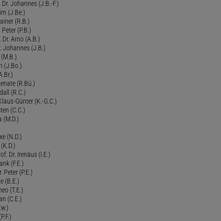
Dr. Johannes (J.B.-F.)
im (J.Be.)
Rainer (R.B.)
 Peter (P.B.)
 Dr. Arno (A.B.)
 Johannes (J.B.)
 (M.B.)
n (J.Bo.)
.Br.)
Renate (R.Bü.)
all (R.C.)
 Klaus-Günter (K.-G.C.)
ten (C.C.)
a (M.D.)
xe (N.D.)
 (K.D.)
of. Dr. Irenäus (I.E.)
ank (F.E.)
Peter (P.E.)
e (B.E.)
eo (T.E.)
an (C.E.)
Ew.)
P.F.)