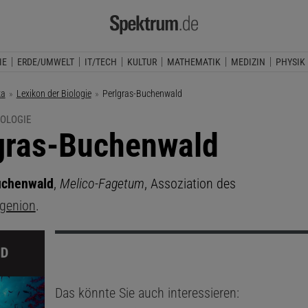
IE
ERDE/UMWELT
IT/TECH
KULTUR
MATHEMATIK
MEDIZIN
PHYSIK
ka
Lexikon der Biologie
Aktuelle Seite:
Perlgras-Buchenwald
IOLOGIE
gras-Buchenwald
uchenwald
,
Melico-Fagetum
, Assoziation des
agenion
.
Das könnte Sie auch interessieren: