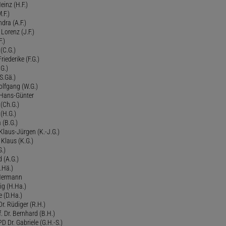
einz (H.F.)
.F.)
dra (A.F.)
Lorenz (J.F.)
.)
 (C.G.)
riederike (F.G.)
G.)
S.Gä.)
olfgang (W.G.)
. Hans-Günter
 (Ch.G.)
 (H.G.)
a (B.G.)
 Klaus-Jürgen (K.-J.G.)
. Klaus (K.G.)
G.)
d (A.G.)
.Hä.)
 Hermann
ig (H.Ha.)
 (D.Ha.)
r. Rüdiger (R.H.)
. Dr. Bernhard (B.H.)
 Dr. Gabriele (G.H.-S.)