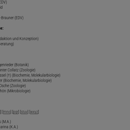
(EDV)
id
-Brauner (EDV)
e:
edaktion und Konzeption)
Beratung)
genrieder (Botanik)
ünter Collatz (Zoologie)
ssel (†) (Biochemie, Molekularbiologie)
er (Biochemie, Molekularbiologie)
 Osche (Zoologie)
chön (Mikrobiologie)
l
] [
mno
] [
pqr
] [
stuv
] [
wxyz
]
 (M.A.)
arina (K.A.)