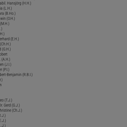
bil. Hansjörg (H.H.)
ia (L.H.)
ra (B.Ho.)
dwin (O.H.)
 (M.H.)
.)
H.)
erhard (E.H.)
(Ch.H.)
d (G.H.)
obert
 (A.H.)
en (J.I.)
r (P.I.)
Robert-Benjamin (R.B.I.)
.)
en
eo (T.J.)
Dr. Gerd (G.J.)
ristine (Ch.J.)
.J.)
E.J.)
.J.)