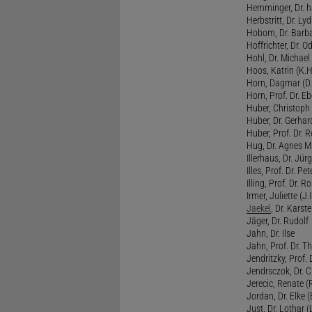
Hemminger, Dr. ha
Herbstritt, Dr. Lyd
Hobom, Dr. Barba
Hoffrichter, Dr. O
Hohl, Dr. Michael
Hoos, Katrin (K.H
Horn, Dagmar (D.
Horn, Prof. Dr. Eb
Huber, Christoph 
Huber, Dr. Gerhar
Huber, Prof. Dr. R
Hug, Dr. Agnes M.
Illerhaus, Dr. Jürg
Illes, Prof. Dr. Pete
Illing, Prof. Dr. 
Irmer, Juliette (J.Ir
Jaekel
, Dr. Karst
Jäger, Dr. Rudolf
Jahn, Dr. Ilse
Jahn, Prof. Dr. Th
Jendritzky, Prof. 
Jendrsczok, Dr. Ch
Jerecic, Renate (R
Jordan, Dr. Elke (
Just, Dr. Lothar (L