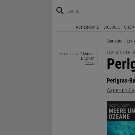
ASTRONOMIE
BIOLOGIE
CHEM
Startseite
Lexi
LEXIKON DER B
Lesedauer ca. 1 Minute
:
Perl
Drucken
Teilen
Perlgras-B
Asperulo-F