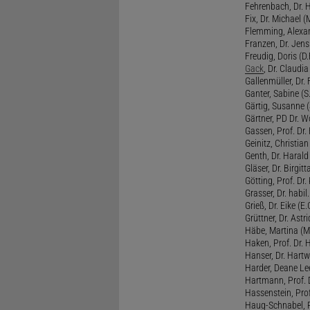
Fehrenbach, Dr. H
Fix, Dr. Michael (M
Flemming, Alexan
Franzen, Dr. Jens 
Freudig, Doris (D.F
Gack
, Dr. Claudia
Gallenmüller, Dr. F
Ganter, Sabine (S.
Gärtig, Susanne (
Gärtner, PD Dr. W
Gassen, Prof. Dr
Geinitz, Christian
Genth, Dr. Harald
Gläser, Dr. Birgitt
Götting, Prof. Dr.
Grasser, Dr. habil
Grieß, Dr. Eike (E.
Grüttner, Dr. Astri
Häbe, Martina (M
Haken, Prof. Dr.
Hanser, Dr. Hartw
Harder, Deane Lee
Hartmann, Prof. D
Hassenstein, Prof
Haug-Schnabel, PD