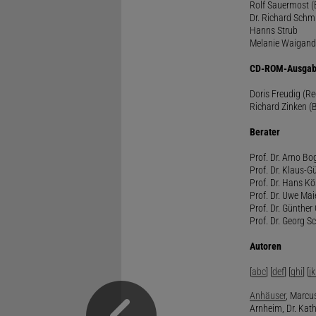
Rolf Sauermost 
Dr. Richard Schm
Hanns Strub
Melanie Waigand
CD-ROM-Ausgab
Doris Freudig (R
Richard Zinken (
Berater
Prof. Dr. Arno Bo
Prof. Dr. Klaus-G
Prof. Dr. Hans Kö
Prof. Dr. Uwe Mai
Prof. Dr. Günther
Prof. Dr. Georg S
Autoren
[
abc
] [
def
] [
ghi
] [
jk
Anhäuser
, Marcus
Arnheim, Dr. Kath