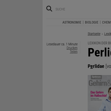
ASTRONOMIE
BIOLOGIE
CHEM
Startseite
Lexi
LEXIKON DER B
Lesedauer ca. 1 Minute
:
Perl
Drucken
Teilen
P
e
rlidae
[v