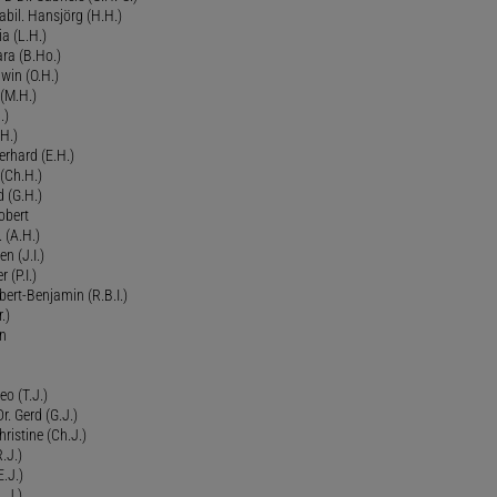
bil. Hansjörg (H.H.)
ia (L.H.)
ra (B.Ho.)
dwin (O.H.)
 (M.H.)
.)
H.)
erhard (E.H.)
(Ch.H.)
d (G.H.)
obert
 (A.H.)
en (J.I.)
r (P.I.)
Robert-Benjamin (R.B.I.)
.)
en
eo (T.J.)
Dr. Gerd (G.J.)
ristine (Ch.J.)
.J.)
E.J.)
.J.)