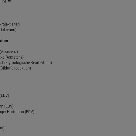
EN
rojektleiter)
dakteurin)
ktion
(Assistenz)
ko (Assistenz)
st (Etymologische Bearbeitung)
(Bildtafelredaktion)
h
 (EDV)
nn (EDV)
diger Hartmann (EDV)
r
DV)