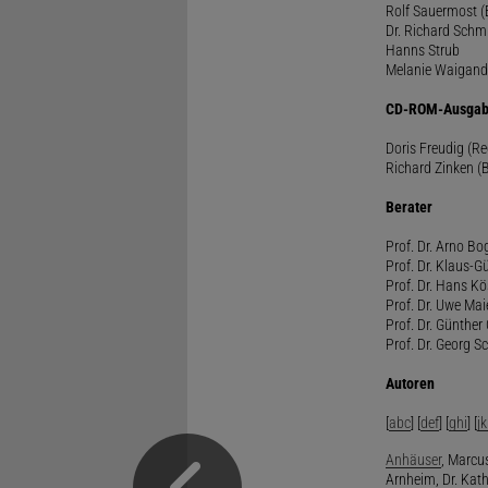
Rolf Sauermost 
Dr. Richard Schm
Hanns Strub
Melanie Waigand
CD-ROM-Ausgab
Doris Freudig (R
Richard Zinken (
Berater
Prof. Dr. Arno Bo
Prof. Dr. Klaus-G
Prof. Dr. Hans Kö
Prof. Dr. Uwe Mai
Prof. Dr. Günther
Prof. Dr. Georg S
Autoren
[
abc
] [
def
] [
ghi
] [
jk
Anhäuser
, Marcus
Arnheim, Dr. Kath