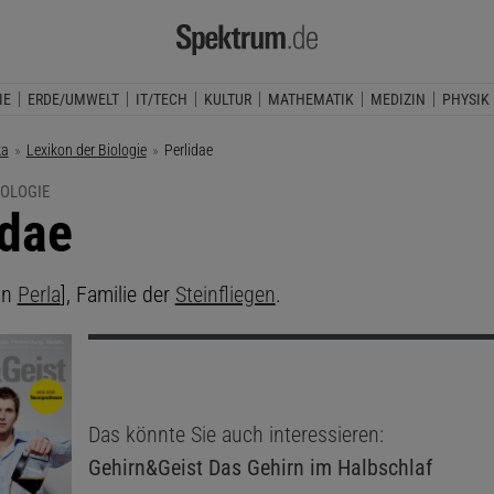
IE
ERDE/UMWELT
IT/TECH
KULTUR
MATHEMATIK
MEDIZIN
PHYSIK
ka
Lexikon der Biologie
Aktuelle Seite:
Perlidae
IOLOGIE
idae
on
Perla
], Familie der
Steinfliegen
.
Das könnte Sie auch interessieren:
Gehirn&Geist
Das Gehirn im Halbschlaf