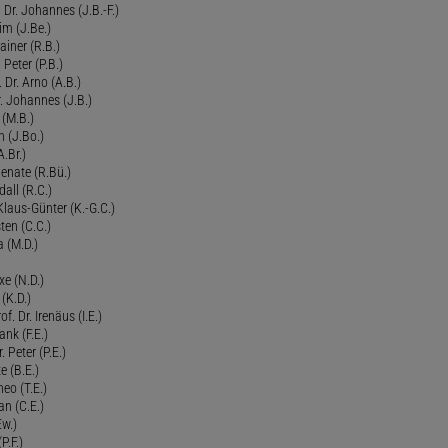
Dr. Johannes (J.B.-F.)
im (J.Be.)
Rainer (R.B.)
 Peter (P.B.)
 Dr. Arno (A.B.)
 Johannes (J.B.)
 (M.B.)
n (J.Bo.)
.Br.)
Renate (R.Bü.)
all (R.C.)
 Klaus-Günter (K.-G.C.)
ten (C.C.)
a (M.D.)
xe (N.D.)
 (K.D.)
of. Dr. Irenäus (I.E.)
ank (F.E.)
Peter (P.E.)
e (B.E.)
eo (T.E.)
an (C.E.)
Ew.)
P.F.)