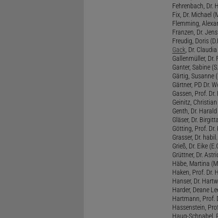
Fehrenbach, Dr. H
Fix, Dr. Michael (M
Flemming, Alexan
Franzen, Dr. Jens 
Freudig, Doris (D.F
Gack
, Dr. Claudia
Gallenmüller, Dr. F
Ganter, Sabine (S.
Gärtig, Susanne (
Gärtner, PD Dr. W
Gassen, Prof. Dr
Geinitz, Christian
Genth, Dr. Harald
Gläser, Dr. Birgitt
Götting, Prof. Dr.
Grasser, Dr. habil
Grieß, Dr. Eike (E.
Grüttner, Dr. Astri
Häbe, Martina (M
Haken, Prof. Dr.
Hanser, Dr. Hartw
Harder, Deane Lee
Hartmann, Prof. D
Hassenstein, Prof
Haug-Schnabel, PD