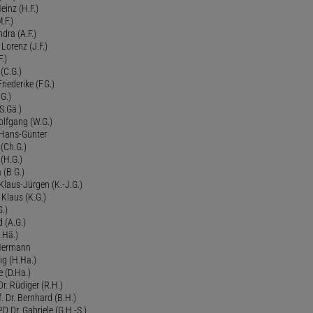
einz (H.F.)
.F.)
dra (A.F.)
Lorenz (J.F.)
.)
 (C.G.)
riederike (F.G.)
G.)
S.Gä.)
olfgang (W.G.)
. Hans-Günter
 (Ch.G.)
 (H.G.)
a (B.G.)
 Klaus-Jürgen (K.-J.G.)
. Klaus (K.G.)
G.)
d (A.G.)
.Hä.)
 Hermann
ig (H.Ha.)
 (D.Ha.)
r. Rüdiger (R.H.)
. Dr. Bernhard (B.H.)
 Dr. Gabriele (G.H.-S.)