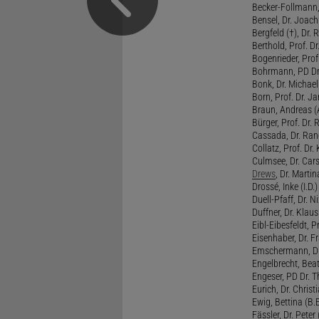
Becker-Follmann, 
Bensel, Dr. Joach
Bergfeld (†), Dr. 
Berthold, Prof. Dr.
Bogenrieder, Prof.
Bohrmann, PD Dr.
Bonk, Dr. Michael
Born, Prof. Dr. Ja
Braun, Andreas (A
Bürger, Prof. Dr. 
Cassada, Dr. Rand
Collatz, Prof. Dr.
Culmsee, Dr. Cars
Drews
, Dr. Martin
Drossé, Inke (I.D.)
Duell-Pfaff, Dr. Ni
Duffner, Dr. Klaus
Eibl-Eibesfeldt, Pr
Eisenhaber, Dr. Fr
Emschermann, Dr. 
Engelbrecht, Beat
Engeser, PD Dr. Th
Eurich, Dr. Christi
Ewig, Bettina (B.
Fässler, Dr. Peter (