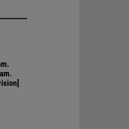
am.
fam.
ision]