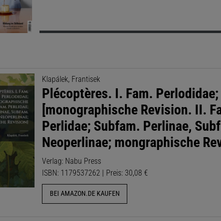
Klapálek, Frantisek
Plécoptères. I. Fam. Perlodidae;
[monographische Revision. II. F
Perlidae; Subfam. Perlinae, Sub
Neoperlinae; mongraphische Rev
Verlag: Nabu Press
ISBN: 1179537262 | Preis: 30,08 €
BEI AMAZON.DE KAUFEN