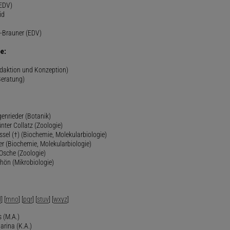
(EDV)
id
-Brauner (EDV)
e:
edaktion und Konzeption)
Beratung)
genrieder (Botanik)
ünter Collatz (Zoologie)
ssel (†) (Biochemie, Molekularbiologie)
er (Biochemie, Molekularbiologie)
 Osche (Zoologie)
chön (Mikrobiologie)
l
] [
mno
] [
pqr
] [
stuv
] [
wxyz
]
 (M.A.)
arina (K.A.)