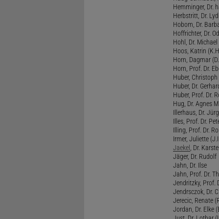
Hemminger, Dr. ha
Herbstritt, Dr. Lyd
Hobom, Dr. Barba
Hoffrichter, Dr. O
Hohl, Dr. Michael
Hoos, Katrin (K.H
Horn, Dagmar (D.
Horn, Prof. Dr. Eb
Huber, Christoph 
Huber, Dr. Gerhar
Huber, Prof. Dr. R
Hug, Dr. Agnes M.
Illerhaus, Dr. Jürg
Illes, Prof. Dr. Pete
Illing, Prof. Dr. 
Irmer, Juliette (J.Ir
Jaekel
, Dr. Karst
Jäger, Dr. Rudolf
Jahn, Dr. Ilse
Jahn, Prof. Dr. Th
Jendritzky, Prof. 
Jendrsczok, Dr. Ch
Jerecic, Renate (R
Jordan, Dr. Elke (
Just, Dr. Lothar (L