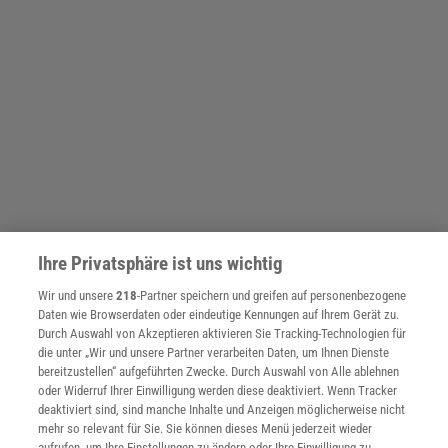
Ihre Privatsphäre ist uns wichtig
Wir und unsere
218
-Partner speichern und greifen auf personenbezogene
Daten wie Browserdaten oder eindeutige Kennungen auf Ihrem Gerät zu.
Durch Auswahl von Akzeptieren aktivieren Sie Tracking-Technologien für
SPONSORED
die unter „Wir und unsere Partner verarbeiten Daten, um Ihnen Dienste
PARTNERINHALTE
bereitzustellen“ aufgeführten Zwecke. Durch Auswahl von Alle ablehnen
Anzeige
oder Widerruf Ihrer Einwilligung werden diese deaktiviert. Wenn Tracker
deaktiviert sind, sind manche Inhalte und Anzeigen möglicherweise nicht
mehr so relevant für Sie. Sie können dieses Menü jederzeit wieder
aufrufen, um Ihre Einstellungen zu ändern oder Ihre Einwilligung zu