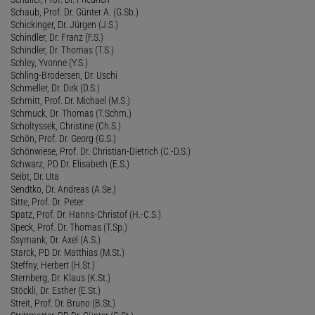
Schaub, Prof. Dr. Günter A. (G.Sb.)
Schickinger, Dr. Jürgen (J.S.)
Schindler, Dr. Franz (F.S.)
Schindler, Dr. Thomas (T.S.)
Schley, Yvonne (Y.S.)
Schling-Brodersen, Dr. Uschi
Schmeller, Dr. Dirk (D.S.)
Schmitt, Prof. Dr. Michael (M.S.)
Schmuck, Dr. Thomas (T.Schm.)
Scholtyssek, Christine (Ch.S.)
Schön, Prof. Dr. Georg (G.S.)
Schönwiese, Prof. Dr. Christian-Dietrich (C.-D.S.)
Schwarz, PD Dr. Elisabeth (E.S.)
Seibt, Dr. Uta
Sendtko, Dr. Andreas (A.Se.)
Sitte, Prof. Dr. Peter
Spatz, Prof. Dr. Hanns-Christof (H.-C.S.)
Speck, Prof. Dr. Thomas (T.Sp.)
Ssymank, Dr. Axel (A.S.)
Starck, PD Dr. Matthias (M.St.)
Steffny, Herbert (H.St.)
Sternberg, Dr. Klaus (K.St.)
Stöckli, Dr. Esther (E.St.)
Streit, Prof. Dr. Bruno (B.St.)