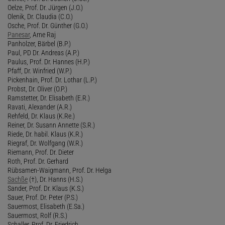
Oelze, Prof. Dr. Jürgen (J.O.)
Olenik, Dr. Claudia (C.O.)
Osche, Prof. Dr. Günther (G.O.)
Panesar
, Arne Raj
Panholzer, Bärbel (B.P.)
Paul, PD Dr. Andreas (A.P.)
Paulus, Prof. Dr. Hannes (H.P.)
Pfaff, Dr. Winfried (W.P.)
Pickenhain, Prof. Dr. Lothar (L.P.)
Probst, Dr. Oliver (O.P.)
Ramstetter, Dr. Elisabeth (E.R.)
Ravati, Alexander (A.R.)
Rehfeld, Dr. Klaus (K.Re.)
Reiner, Dr. Susann Annette (S.R.)
Riede, Dr. habil. Klaus (K.R.)
Riegraf, Dr. Wolfgang (W.R.)
Riemann, Prof. Dr. Dieter
Roth, Prof. Dr. Gerhard
Rübsamen-Waigmann, Prof. Dr. Helga
Sachße
(†), Dr. Hanns (H.S.)
Sander, Prof. Dr. Klaus (K.S.)
Sauer, Prof. Dr. Peter (P.S.)
Sauermost, Elisabeth (E.Sa.)
Sauermost, Rolf (R.S.)
Schaller, Prof. Dr. Friedrich