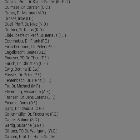
Collatz, Prof. Dr. Klaus-Günter (K.-G.C.)
Culmsee, Dr. Carsten (C.C.)
Drews
, Dr. Martina (M.D.)
Drossé, Inke (I.D.)
Duell-Pfaff, Dr. Nixe (N.D.)
Duffner, Dr. Klaus (K.D.)
Eibl-Eibesfeldt, Prof. Dr. Irenäus (I.E.)
Eisenhaber, Dr. Frank (F.E.)
Emschermann, Dr. Peter (P.E.)
Engelbrecht, Beate (B.E.)
Engeser, PD Dr. Theo (T.E.)
Eurich, Dr. Christian (C.E.)
Ewig, Bettina (B.Ew.)
Fässler, Dr. Peter (P.F.)
Fehrenbach, Dr. Heinz (H.F.)
Fix, Dr. Michael (M.F.)
Flemming, Alexandra (A.F.)
Franzen, Dr. Jens Lorenz (J.F.)
Freudig, Doris (D.F.)
Gack
, Dr. Claudia (C.G.)
Gallenmüller, Dr. Friederike (F.G.)
Ganter, Sabine (S.G.)
Gärtig, Susanne (S.Gä.)
Gärtner, PD Dr. Wolfgang (W.G.)
Gassen, Prof. Dr. Hans-Günter