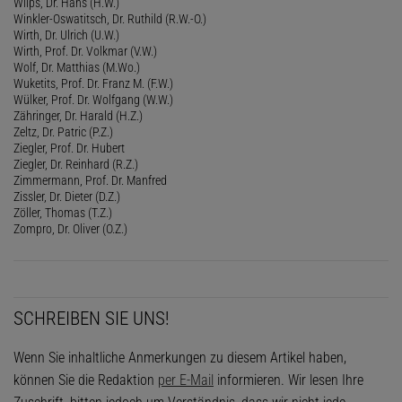
Wilps, Dr. Hans (H.W.)
Winkler-Oswatitsch, Dr. Ruthild (R.W.-O.)
Wirth, Dr. Ulrich (U.W.)
Wirth, Prof. Dr. Volkmar (V.W.)
Wolf, Dr. Matthias (M.Wo.)
Wuketits, Prof. Dr. Franz M. (F.W.)
Wülker, Prof. Dr. Wolfgang (W.W.)
Zähringer, Dr. Harald (H.Z.)
Zeltz, Dr. Patric (P.Z.)
Ziegler, Prof. Dr. Hubert
Ziegler, Dr. Reinhard (R.Z.)
Zimmermann, Prof. Dr. Manfred
Zissler, Dr. Dieter (D.Z.)
Zöller, Thomas (T.Z.)
Zompro, Dr. Oliver (O.Z.)
SCHREIBEN SIE UNS!
Wenn Sie inhaltliche Anmerkungen zu diesem Artikel haben,
können Sie die Redaktion
per E-Mail
informieren. Wir lesen Ihre