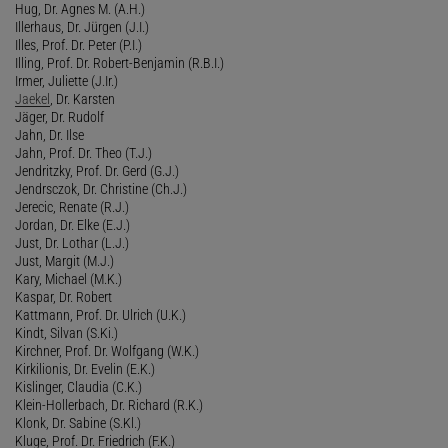
Hug, Dr. Agnes M. (A.H.)
Illerhaus, Dr. Jürgen (J.I.)
Illes, Prof. Dr. Peter (P.I.)
Illing, Prof. Dr. Robert-Benjamin (R.B.I.)
Irmer, Juliette (J.Ir.)
Jaekel
, Dr. Karsten
Jäger, Dr. Rudolf
Jahn, Dr. Ilse
Jahn, Prof. Dr. Theo (T.J.)
Jendritzky, Prof. Dr. Gerd (G.J.)
Jendrsczok, Dr. Christine (Ch.J.)
Jerecic, Renate (R.J.)
Jordan, Dr. Elke (E.J.)
Just, Dr. Lothar (L.J.)
Just, Margit (M.J.)
Kary, Michael (M.K.)
Kaspar, Dr. Robert
Kattmann, Prof. Dr. Ulrich (U.K.)
Kindt, Silvan (S.Ki.)
Kirchner, Prof. Dr. Wolfgang (W.K.)
Kirkilionis, Dr. Evelin (E.K.)
Kislinger, Claudia (C.K.)
Klein-Hollerbach, Dr. Richard (R.K.)
Klonk, Dr. Sabine (S.Kl.)
Kluge, Prof. Dr. Friedrich (F.K.)