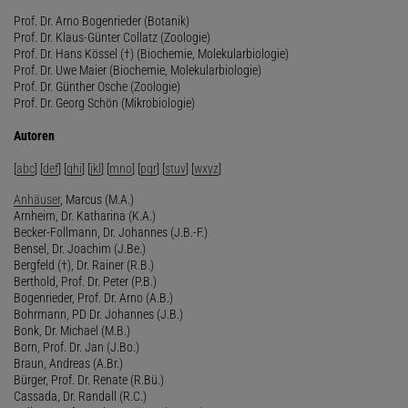
Prof. Dr. Arno Bogenrieder (Botanik)
Prof. Dr. Klaus-Günter Collatz (Zoologie)
Prof. Dr. Hans Kössel (†) (Biochemie, Molekularbiologie)
Prof. Dr. Uwe Maier (Biochemie, Molekularbiologie)
Prof. Dr. Günther Osche (Zoologie)
Prof. Dr. Georg Schön (Mikrobiologie)
Autoren
[
abc
] [
def
] [
ghi
] [
jkl
] [
mno
] [
pqr
] [
stuv
] [
wxyz
]
Anhäuser
, Marcus (M.A.)
Arnheim, Dr. Katharina (K.A.)
Becker-Follmann, Dr. Johannes (J.B.-F.)
Bensel, Dr. Joachim (J.Be.)
Bergfeld (†), Dr. Rainer (R.B.)
Berthold, Prof. Dr. Peter (P.B.)
Bogenrieder, Prof. Dr. Arno (A.B.)
Bohrmann, PD Dr. Johannes (J.B.)
Bonk, Dr. Michael (M.B.)
Born, Prof. Dr. Jan (J.Bo.)
Braun, Andreas (A.Br.)
Bürger, Prof. Dr. Renate (R.Bü.)
Cassada, Dr. Randall (R.C.)