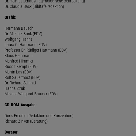
Dr. Helmut Genaust (Etymologische Bearbeitung)
Dr. Claudia Gack (Bildtafelredaktion)
Grafik:
Hermann Bausch
Dr. Michael Bonk (EDV)
Wolfgang Hanns
Laura C. Hartmann (EDV)
Professor Dr. Rüdiger Hartmann (EDV)
Klaus Hemmann
Manfred Himmler
Rudolf Kempf (EDV)
Martin Lay (EDV)
Rolf Sauermost (EDV)
Dr. Richard Schmid
Hanns Strub
Melanie Waigand-Brauner (EDV)
CD-ROM-Ausgabe:
Doris Freudig (Redaktion und Konzeption)
Richard Zinken (Beratung)
Berater