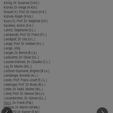
König, Dr. Susanne (S.Kö.)
Körner, Dr. Helge (H.Kör.)
Kössel (†), Prof. Dr. Hans (H.K.)
Kühnle, Ralph (R.Kü.)
Kuss (†), Prof. Dr. Siegfried (S.K.)
Kyrieleis, Armin (A.K.)
Lahrtz, Stephanie (S.L.)
Lamparski, Prof. Dr. Franz (F.L.)
Landgraf, Dr. Uta (U.L.)
Lange, Prof. Dr. Herbert (H.L.)
Lange, Jörg
Langer, Dr. Bernd (B.La.)
Larbolette, Dr. Oliver (O.L.)
Laurien-Kehnen, Dr. Claudia (C.L.)
Lay, Dr. Martin (M.L.)
Lechner-Ssymank, Brigitte (B.Le.)
Leinberger, Annette (A.L.)
Leven, Prof. Franz-Josef (F.J.L.)
Liedvogel, Prof. Dr. Bodo (B.L.)
Littke, Dr. habil. Walter (W.L.)
Loher, Prof. Dr. Werner (W.Lo.)
Lützenkirchen, Dr. Günter (G.L.)
Mack
, Dr. Frank (F.M.)
Mahner, Dr. Martin (M.Ma.)
Maier, PD Dr. Rainer (R.M.)