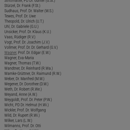
Strittmatter, PD Dr. Günter (G.St.)
Stürzel, Dr. Frank (F.St.)
Sudhaus, Prof. Dr. Walter (W.S.)
Tewes, Prof. Dr. Uwe
Theopold, Dr. Ulrich (U.T.)
Uhl, Dr. Gabriele (G.U.)
Unsicker, Prof. Dr. Klaus (K.U.)
Vaas, Rüdiger (R.V.)
Vogt, Prof. Dr. Joachim (J.V.)
Vollmer, Prof. Dr. Dr. Gerhard (G.V.)
Wagner
, Prof. Dr. Edgar (E.W.)
Wagner, Eva-Maria
Wagner, Thomas (T.W.)
Wandtner, Dr. Reinhard (R.Wa.)
Warnke-Grüttner, Dr. Raimund (R.W.)
Weber, Dr. Manfred (M.W.)
Wegener, Dr. Dorothee (D.W.)
Weth, Dr. Robert (R.We.)
Weyand, Anne (A.W.)
Weygoldt, Prof. Dr. Peter (P.W.)
Wicht, PD Dr. Helmut (H.Wi.)
Wickler, Prof. Dr. Wolfgang
Wild, Dr. Rupert (R.Wi.)
Wilker, Lars (L.W.)
Wilmanns, Prof. Dr. Otti