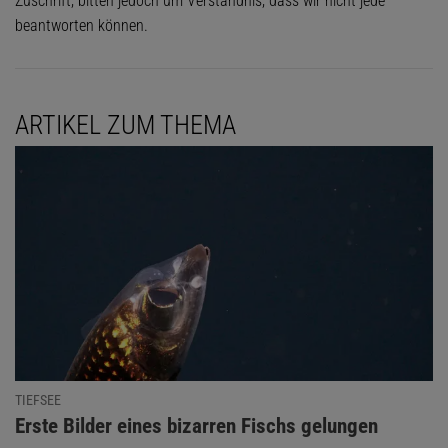
Zuschrift, bitten jedoch um Verständnis, dass wir nicht jede
beantworten können.
ARTIKEL ZUM THEMA
TIEFSEE
:
Erste Bilder eines bizarren Fischs gelungen