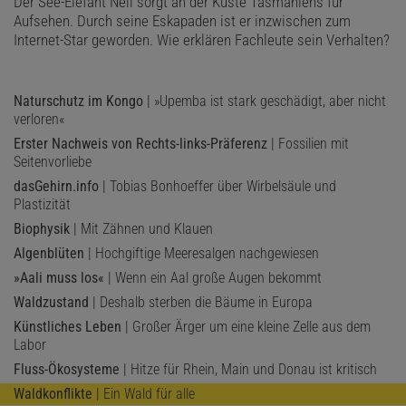
Der See-Elefant Neil sorgt an der Küste Tasmaniens für
Aufsehen. Durch seine Eskapaden ist er inzwischen zum
Internet-Star geworden. Wie erklären Fachleute sein Verhalten?
Naturschutz im Kongo
| »Upemba ist stark geschädigt, aber nicht
verloren«
Erster Nachweis von Rechts-links-Präferenz
| Fossilien mit
Seitenvorliebe
dasGehirn.info
| Tobias Bonhoeffer über Wirbelsäule und
Plastizität
Biophysik
| Mit Zähnen und Klauen
Algenblüten
| Hochgiftige Meeresalgen nachgewiesen
»Aali muss los«
| Wenn ein Aal große Augen bekommt
Waldzustand
| Deshalb sterben die Bäume in Europa
Künstliches Leben
| Großer Ärger um eine kleine Zelle aus dem
Labor
Fluss-Ökosysteme
| Hitze für Rhein, Main und Donau ist kritisch
Waldkonflikte
| Ein Wald für alle