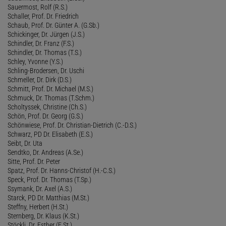
Sauermost, Rolf (R.S.)
Schaller, Prof. Dr. Friedrich
Schaub, Prof. Dr. Günter A. (G.Sb.)
Schickinger, Dr. Jürgen (J.S.)
Schindler, Dr. Franz (F.S.)
Schindler, Dr. Thomas (T.S.)
Schley, Yvonne (Y.S.)
Schling-Brodersen, Dr. Uschi
Schmeller, Dr. Dirk (D.S.)
Schmitt, Prof. Dr. Michael (M.S.)
Schmuck, Dr. Thomas (T.Schm.)
Scholtyssek, Christine (Ch.S.)
Schön, Prof. Dr. Georg (G.S.)
Schönwiese, Prof. Dr. Christian-Dietrich (C.-D.S.)
Schwarz, PD Dr. Elisabeth (E.S.)
Seibt, Dr. Uta
Sendtko, Dr. Andreas (A.Se.)
Sitte, Prof. Dr. Peter
Spatz, Prof. Dr. Hanns-Christof (H.-C.S.)
Speck, Prof. Dr. Thomas (T.Sp.)
Ssymank, Dr. Axel (A.S.)
Starck, PD Dr. Matthias (M.St.)
Steffny, Herbert (H.St.)
Sternberg, Dr. Klaus (K.St.)
Stöckli, Dr. Esther (E.St.)