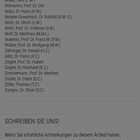
Wilmanns, Prof. Dr. Otti
Wilps, Dr. Hans (H.W.)
Winkler-Oswatitsch, Dr. Ruthild (R.W.-O.)
Wirth, Dr. Ulrich (U.W.)
Wirth, Prof. Dr. Volkmar (V.W.)
Wolf, Dr. Matthias (M.Wo.)
Wuketits, Prof. Dr. Franz M. (F.W.)
Wülker, Prof. Dr. Wolfgang (W.W.)
Zähringer, Dr. Harald (H.Z.)
Zeltz, Dr. Patric (P.Z.)
Ziegler, Prof. Dr. Hubert
Ziegler, Dr. Reinhard (R.Z.)
Zimmermann, Prof. Dr. Manfred
Zissler, Dr. Dieter (D.Z.)
Zöller, Thomas (T.Z.)
Zompro, Dr. Oliver (O.Z.)
SCHREIBEN SIE UNS!
Wenn Sie inhaltliche Anmerkungen zu diesem Artikel haben,