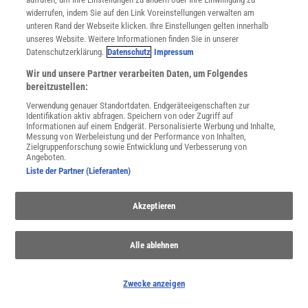
widerrufen, indem Sie auf den Link Voreinstellungen verwalten am
unteren Rand der Webseite klicken. Ihre Einstellungen gelten innerhalb
unseres Website. Weitere Informationen finden Sie in unserer
Datenschutzerklärung.
Datenschutz
Impressum
Wir und unsere Partner verarbeiten Daten, um Folgendes
WEITERE NEUERSCHEINUNGEN
SPEKTRUM SHOP
bereitzustellen:
Verwendung genauer Standortdaten. Endgeräteeigenschaften zur
Identifikation aktiv abfragen. Speichern von oder Zugriff auf
Informationen auf einem Endgerät. Personalisierte Werbung und Inhalte,
Spektrum
.de-Newsletter abonnieren
Messung von Werbeleistung und der Performance von Inhalten,
Zielgruppenforschung sowie Entwicklung und Verbesserung von
Angeboten.
JETZT ANMELDEN!
Liste der Partner (Lieferanten)
Sie können unsere Newsletter jederzeit wieder abbestellen. Infos zu unserem Umgang
mit Ihren personenbezogenen Daten finden Sie in unserer
Datenschutzerklärung
.
Akzeptieren
Alle ablehnen
SERVICES
Newsletter
Zwecke anzeigen
Kontakt
Spektrum Shop