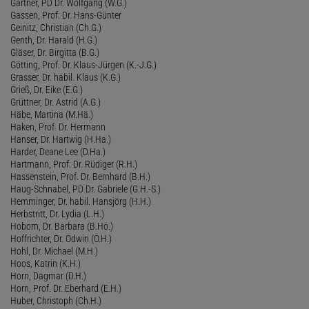
Gärtner, PD Dr. Wolfgang (W.G.)
Gassen, Prof. Dr. Hans-Günter
Geinitz, Christian (Ch.G.)
Genth, Dr. Harald (H.G.)
Gläser, Dr. Birgitta (B.G.)
Götting, Prof. Dr. Klaus-Jürgen (K.-J.G.)
Grasser, Dr. habil. Klaus (K.G.)
Grieß, Dr. Eike (E.G.)
Grüttner, Dr. Astrid (A.G.)
Häbe, Martina (M.Hä.)
Haken, Prof. Dr. Hermann
Hanser, Dr. Hartwig (H.Ha.)
Harder, Deane Lee (D.Ha.)
Hartmann, Prof. Dr. Rüdiger (R.H.)
Hassenstein, Prof. Dr. Bernhard (B.H.)
Haug-Schnabel, PD Dr. Gabriele (G.H.-S.)
Hemminger, Dr. habil. Hansjörg (H.H.)
Herbstritt, Dr. Lydia (L.H.)
Hobom, Dr. Barbara (B.Ho.)
Hoffrichter, Dr. Odwin (O.H.)
Hohl, Dr. Michael (M.H.)
Hoos, Katrin (K.H.)
Horn, Dagmar (D.H.)
Horn, Prof. Dr. Eberhard (E.H.)
Huber, Christoph (Ch.H.)