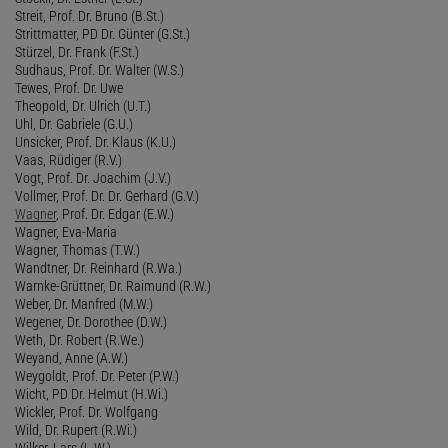
Streit, Prof. Dr. Bruno (B.St.)
Strittmatter, PD Dr. Günter (G.St.)
Stürzel, Dr. Frank (F.St.)
Sudhaus, Prof. Dr. Walter (W.S.)
Tewes, Prof. Dr. Uwe
Theopold, Dr. Ulrich (U.T.)
Uhl, Dr. Gabriele (G.U.)
Unsicker, Prof. Dr. Klaus (K.U.)
Vaas, Rüdiger (R.V.)
Vogt, Prof. Dr. Joachim (J.V.)
Vollmer, Prof. Dr. Dr. Gerhard (G.V.)
Wagner
, Prof. Dr. Edgar (E.W.)
Wagner, Eva-Maria
Wagner, Thomas (T.W.)
Wandtner, Dr. Reinhard (R.Wa.)
Warnke-Grüttner, Dr. Raimund (R.W.)
Weber, Dr. Manfred (M.W.)
Wegener, Dr. Dorothee (D.W.)
Weth, Dr. Robert (R.We.)
Weyand, Anne (A.W.)
Weygoldt, Prof. Dr. Peter (P.W.)
Wicht, PD Dr. Helmut (H.Wi.)
Wickler, Prof. Dr. Wolfgang
Wild, Dr. Rupert (R.Wi.)
Wilker, Lars (L.W.)