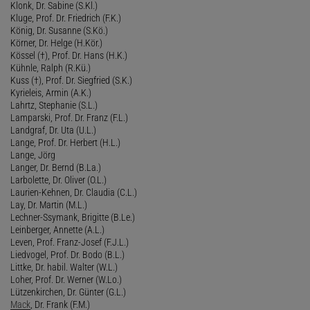
Klonk, Dr. Sabine (S.Kl.)
Kluge, Prof. Dr. Friedrich (F.K.)
König, Dr. Susanne (S.Kö.)
Körner, Dr. Helge (H.Kör.)
Kössel (†), Prof. Dr. Hans (H.K.)
Kühnle, Ralph (R.Kü.)
Kuss (†), Prof. Dr. Siegfried (S.K.)
Kyrieleis, Armin (A.K.)
Lahrtz, Stephanie (S.L.)
Lamparski, Prof. Dr. Franz (F.L.)
Landgraf, Dr. Uta (U.L.)
Lange, Prof. Dr. Herbert (H.L.)
Lange, Jörg
Langer, Dr. Bernd (B.La.)
Larbolette, Dr. Oliver (O.L.)
Laurien-Kehnen, Dr. Claudia (C.L.)
Lay, Dr. Martin (M.L.)
Lechner-Ssymank, Brigitte (B.Le.)
Leinberger, Annette (A.L.)
Leven, Prof. Franz-Josef (F.J.L.)
Liedvogel, Prof. Dr. Bodo (B.L.)
Littke, Dr. habil. Walter (W.L.)
Loher, Prof. Dr. Werner (W.Lo.)
Lützenkirchen, Dr. Günter (G.L.)
Mack
, Dr. Frank (F.M.)