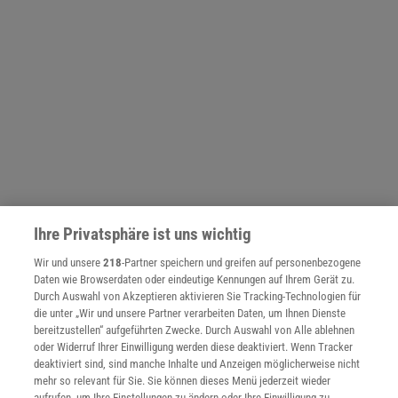
Ihre Privatsphäre ist uns wichtig
Wir und unsere
218
-Partner speichern und greifen auf personenbezogene
Daten wie Browserdaten oder eindeutige Kennungen auf Ihrem Gerät zu.
NACH OBEN
Durch Auswahl von Akzeptieren aktivieren Sie Tracking-Technologien für
die unter „Wir und unsere Partner verarbeiten Daten, um Ihnen Dienste
bereitzustellen“ aufgeführten Zwecke. Durch Auswahl von Alle ablehnen
Für Sie im Spektrum-Shop und am Kiosk:
oder Widerruf Ihrer Einwilligung werden diese deaktiviert. Wenn Tracker
deaktiviert sind, sind manche Inhalte und Anzeigen möglicherweise nicht
mehr so relevant für Sie. Sie können dieses Menü jederzeit wieder
aufrufen, um Ihre Einstellungen zu ändern oder Ihre Einwilligung zu