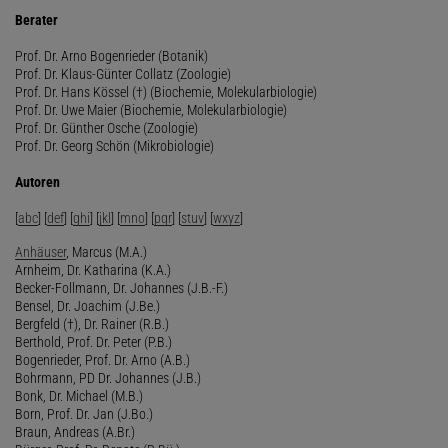
Berater
Prof. Dr. Arno Bogenrieder (Botanik)
Prof. Dr. Klaus-Günter Collatz (Zoologie)
Prof. Dr. Hans Kössel (†) (Biochemie, Molekularbiologie)
Prof. Dr. Uwe Maier (Biochemie, Molekularbiologie)
Prof. Dr. Günther Osche (Zoologie)
Prof. Dr. Georg Schön (Mikrobiologie)
Autoren
[
abc
] [
def
] [
ghi
] [
jkl
] [
mno
] [
pqr
] [
stuv
] [
wxyz
]
Anhäuser
, Marcus (M.A.)
Arnheim, Dr. Katharina (K.A.)
Becker-Follmann, Dr. Johannes (J.B.-F.)
Bensel, Dr. Joachim (J.Be.)
Bergfeld (†), Dr. Rainer (R.B.)
Berthold, Prof. Dr. Peter (P.B.)
Bogenrieder, Prof. Dr. Arno (A.B.)
Bohrmann, PD Dr. Johannes (J.B.)
Bonk, Dr. Michael (M.B.)
Born, Prof. Dr. Jan (J.Bo.)
Braun, Andreas (A.Br.)