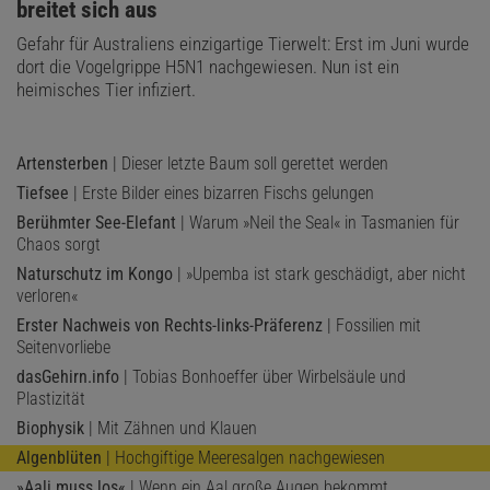
breitet sich aus
Gefahr für Australiens einzigartige Tierwelt: Erst im Juni wurde
dort die Vogelgrippe H5N1 nachgewiesen. Nun ist ein
heimisches Tier infiziert.
Artensterben
| Dieser letzte Baum soll gerettet werden
Tiefsee
| Erste Bilder eines bizarren Fischs gelungen
Berühmter See-Elefant
| Warum »Neil the Seal« in Tasmanien für
Chaos sorgt
Naturschutz im Kongo
| »Upemba ist stark geschädigt, aber nicht
verloren«
Erster Nachweis von Rechts-links-Präferenz
| Fossilien mit
Seitenvorliebe
dasGehirn.info
| Tobias Bonhoeffer über Wirbelsäule und
Plastizität
Biophysik
| Mit Zähnen und Klauen
Algenblüten
| Hochgiftige Meeresalgen nachgewiesen
»Aali muss los«
| Wenn ein Aal große Augen bekommt