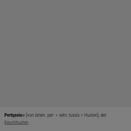
Pert
u
ssis
w
[von latein. per- = sehr, tussis = Husten], der
Keuchhusten
.