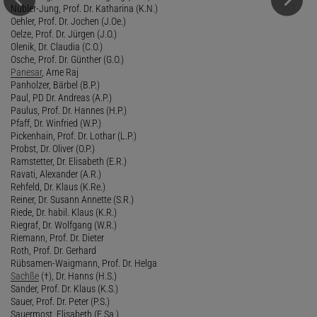
Nübler-Jung, Prof. Dr. Katharina (K.N.)
Oehler, Prof. Dr. Jochen (J.Oe.)
Oelze, Prof. Dr. Jürgen (J.O.)
Olenik, Dr. Claudia (C.O.)
Osche, Prof. Dr. Günther (G.O.)
Panesar
, Arne Raj
Panholzer, Bärbel (B.P.)
Paul, PD Dr. Andreas (A.P.)
Paulus, Prof. Dr. Hannes (H.P.)
Pfaff, Dr. Winfried (W.P.)
Pickenhain, Prof. Dr. Lothar (L.P.)
Probst, Dr. Oliver (O.P.)
Ramstetter, Dr. Elisabeth (E.R.)
Ravati, Alexander (A.R.)
Rehfeld, Dr. Klaus (K.Re.)
Reiner, Dr. Susann Annette (S.R.)
Riede, Dr. habil. Klaus (K.R.)
Riegraf, Dr. Wolfgang (W.R.)
Riemann, Prof. Dr. Dieter
Roth, Prof. Dr. Gerhard
Rübsamen-Waigmann, Prof. Dr. Helga
Sachße
(†), Dr. Hanns (H.S.)
Sander, Prof. Dr. Klaus (K.S.)
Sauer, Prof. Dr. Peter (P.S.)
Sauermost, Elisabeth (E.Sa.)