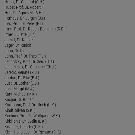
Huber, Dr. Gerhard (G.H.)
Huber, Prof. Dr. Robert
Hug, Dr. Agnes M. (A.H.)
Illerhaus, Dr. Jürgen (J.I.)
Illes, Prof. Dr. Peter (P.I.)
Illing, Prof. Dr. Robert-Benjamin (R.B.I.)
Irmer, Juliette (J.Ir.)
Jaekel
, Dr. Karsten
Jäger, Dr. Rudolf
Jahn, Dr. Ilse
Jahn, Prof. Dr. Theo (T.J.)
Jendritzky, Prof. Dr. Gerd (G.J.)
Jendrsczok, Dr. Christine (Ch.J.)
Jerecic, Renate (R.J.)
Jordan, Dr. Elke (E.J.)
Just, Dr. Lothar (L.J.)
Just, Margit (M.J.)
Kary, Michael (M.K.)
Kaspar, Dr. Robert
Kattmann, Prof. Dr. Ulrich (U.K.)
Kindt, Silvan (S.Ki.)
Kirchner, Prof. Dr. Wolfgang (W.K.)
Kirkilionis, Dr. Evelin (E.K.)
Kislinger, Claudia (C.K.)
Klein-Hollerbach, Dr. Richard (R.K.)