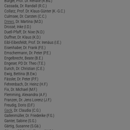
Bürger, Prof. Dr. Renate (R.Bü.)
Cassada, Dr. Randall (R.C.)
Collatz, Prof. Dr. Klaus-Günter (K.-G.C.)
Culmsee, Dr. Carsten (C.C.)
Drews
, Dr. Martina (M.D.)
Drossé, Inke (I.D.)
Duell-Pfaff, Dr. Nixe (N.D.)
Duffner, Dr. Klaus (K.D.)
Eibl-Eibesfeldt, Prof. Dr. Irenäus (I.E.)
Eisenhaber, Dr. Frank (F.E.)
Emschermann, Dr. Peter (P.E.)
Engelbrecht, Beate (B.E.)
Engeser, PD Dr. Theo (T.E.)
Eurich, Dr. Christian (C.E.)
Ewig, Bettina (B.Ew.)
Fässler, Dr. Peter (P.F.)
Fehrenbach, Dr. Heinz (H.F.)
Fix, Dr. Michael (M.F.)
Flemming, Alexandra (A.F.)
Franzen, Dr. Jens Lorenz (J.F.)
Freudig, Doris (D.F.)
Gack
, Dr. Claudia (C.G.)
Gallenmüller, Dr. Friederike (F.G.)
Ganter, Sabine (S.G.)
Gärtig, Susanne (S.Gä.)