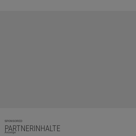
SPONSORED
PARTNERINHALTE
Anzeige