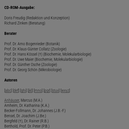
CD-ROM-Ausgabe:
Doris Freudig (Redaktion und Konzeption)
Richard Zinken (Beratung)
Berater
Prof. Dr. Arno Bogenrieder (Botanik)
Prof. Dr. Klaus-Günter Collatz (Zoologie)
Prof. Dr. Hans Kössel (†) (Biochemie, Molekularbiologie)
Prof. Dr. Uwe Maier (Biochemie, Molekularbiologie)
Prof. Dr. Günther Osche (Zoologie)
Prof. Dr. Georg Schön (Mikrobiologie)
Autoren
[
abc
] [
def
] [
ghi
] [
jkl
] [
mno
] [
pqr
] [
stuv
] [
wxyz
]
Anhäuser
, Marcus (M.A.)
Arnheim, Dr. Katharina (K.A.)
Becker-Follmann, Dr. Johannes (J.B.-F.)
Bensel, Dr. Joachim (J.Be.)
Bergfeld (†), Dr. Rainer (R.B.)
Berthold, Prof. Dr. Peter (P.B.)