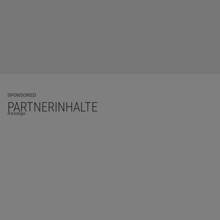
SPONSORED
PARTNERINHALTE
Anzeige