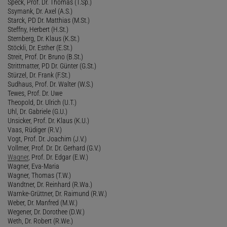
Speck, Prof. Dr. Thomas (T.Sp.)
Ssymank, Dr. Axel (A.S.)
Starck, PD Dr. Matthias (M.St.)
Steffny, Herbert (H.St.)
Sternberg, Dr. Klaus (K.St.)
Stöckli, Dr. Esther (E.St.)
Streit, Prof. Dr. Bruno (B.St.)
Strittmatter, PD Dr. Günter (G.St.)
Stürzel, Dr. Frank (F.St.)
Sudhaus, Prof. Dr. Walter (W.S.)
Tewes, Prof. Dr. Uwe
Theopold, Dr. Ulrich (U.T.)
Uhl, Dr. Gabriele (G.U.)
Unsicker, Prof. Dr. Klaus (K.U.)
Vaas, Rüdiger (R.V.)
Vogt, Prof. Dr. Joachim (J.V.)
Vollmer, Prof. Dr. Dr. Gerhard (G.V.)
Wagner
, Prof. Dr. Edgar (E.W.)
Wagner, Eva-Maria
Wagner, Thomas (T.W.)
Wandtner, Dr. Reinhard (R.Wa.)
Warnke-Grüttner, Dr. Raimund (R.W.)
Weber, Dr. Manfred (M.W.)
Wegener, Dr. Dorothee (D.W.)
Weth, Dr. Robert (R.We.)