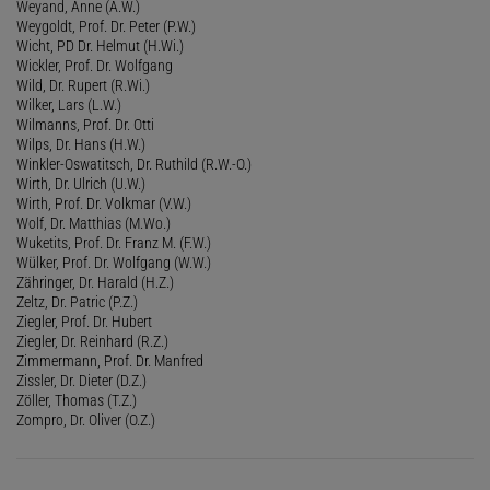
Weyand, Anne (A.W.)
Weygoldt, Prof. Dr. Peter (P.W.)
Wicht, PD Dr. Helmut (H.Wi.)
Wickler, Prof. Dr. Wolfgang
Wild, Dr. Rupert (R.Wi.)
Wilker, Lars (L.W.)
Wilmanns, Prof. Dr. Otti
Wilps, Dr. Hans (H.W.)
Winkler-Oswatitsch, Dr. Ruthild (R.W.-O.)
Wirth, Dr. Ulrich (U.W.)
Wirth, Prof. Dr. Volkmar (V.W.)
Wolf, Dr. Matthias (M.Wo.)
Wuketits, Prof. Dr. Franz M. (F.W.)
Wülker, Prof. Dr. Wolfgang (W.W.)
Zähringer, Dr. Harald (H.Z.)
Zeltz, Dr. Patric (P.Z.)
Ziegler, Prof. Dr. Hubert
Ziegler, Dr. Reinhard (R.Z.)
Zimmermann, Prof. Dr. Manfred
Zissler, Dr. Dieter (D.Z.)
Zöller, Thomas (T.Z.)
Zompro, Dr. Oliver (O.Z.)