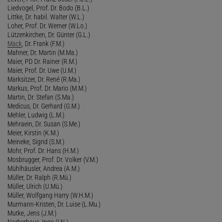
Liedvogel, Prof. Dr. Bodo (B.L.)
Littke, Dr. habil. Walter (W.L.)
Loher, Prof. Dr. Werner (W.Lo.)
Lützenkirchen, Dr. Günter (G.L.)
Mack
, Dr. Frank (F.M.)
Mahner, Dr. Martin (M.Ma.)
Maier, PD Dr. Rainer (R.M.)
Maier, Prof. Dr. Uwe (U.M.)
Marksitzer, Dr. René (R.Ma.)
Markus, Prof. Dr. Mario (M.M.)
Martin, Dr. Stefan (S.Ma.)
Medicus, Dr. Gerhard (G.M.)
Mehler, Ludwig (L.M.)
Mehraein, Dr. Susan (S.Me.)
Meier, Kirstin (K.M.)
Meineke, Sigrid (S.M.)
Mohr, Prof. Dr. Hans (H.M.)
Mosbrugger, Prof. Dr. Volker (V.M.)
Mühlhäusler, Andrea (A.M.)
Müller, Dr. Ralph (R.Mü.)
Müller, Ulrich (U.Mü.)
Müller, Wolfgang Harry (W.H.M.)
Murmann-Kristen, Dr. Luise (L.Mu.)
Mutke, Jens (J.M.)
Narberhaus, Ingo (I.N.)