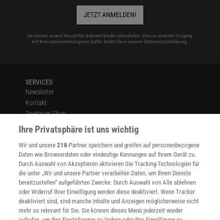
JETZT ANMELDEN!
Sie können unsere Newsletter jederzeit wieder abbestellen. Infos zu unserem Umgang
mit Ihren personenbezogenen Daten finden Sie in unserer
Datenschutzerklärung
.
SERVICES
Newsletter
Kontakt
Spektrum Shop
Im Handel kaufen
Ihre Privatsphäre ist uns wichtig
Presse
Wir und unsere
218
-Partner speichern und greifen auf personenbezogene
Verträge kündigen
Daten wie Browserdaten oder eindeutige Kennungen auf Ihrem Gerät zu.
Widerruf
Durch Auswahl von Akzeptieren aktivieren Sie Tracking-Technologien für
die unter „Wir und unsere Partner verarbeiten Daten, um Ihnen Dienste
INFO
bereitzustellen“ aufgeführten Zwecke. Durch Auswahl von Alle ablehnen
Mediadaten
oder Widerruf Ihrer Einwilligung werden diese deaktiviert. Wenn Tracker
Datenschutz
deaktiviert sind, sind manche Inhalte und Anzeigen möglicherweise nicht
Nutzungsbedingungen
mehr so relevant für Sie. Sie können dieses Menü jederzeit wieder
Cookie-Einstellungen
aufrufen, um Ihre Einstellungen zu ändern oder Ihre Einwilligung zu