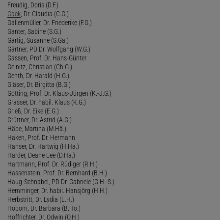
Freudig, Doris (D.F.)
Gack
, Dr. Claudia (C.G.)
Gallenmüller, Dr. Friederike (F.G.)
Ganter, Sabine (S.G.)
Gärtig, Susanne (S.Gä.)
Gärtner, PD Dr. Wolfgang (W.G.)
Gassen, Prof. Dr. Hans-Günter
Geinitz, Christian (Ch.G.)
Genth, Dr. Harald (H.G.)
Gläser, Dr. Birgitta (B.G.)
Götting, Prof. Dr. Klaus-Jürgen (K.-J.G.)
Grasser, Dr. habil. Klaus (K.G.)
Grieß, Dr. Eike (E.G.)
Grüttner, Dr. Astrid (A.G.)
Häbe, Martina (M.Hä.)
Haken, Prof. Dr. Hermann
Hanser, Dr. Hartwig (H.Ha.)
Harder, Deane Lee (D.Ha.)
Hartmann, Prof. Dr. Rüdiger (R.H.)
Hassenstein, Prof. Dr. Bernhard (B.H.)
Haug-Schnabel, PD Dr. Gabriele (G.H.-S.)
Hemminger, Dr. habil. Hansjörg (H.H.)
Herbstritt, Dr. Lydia (L.H.)
Hobom, Dr. Barbara (B.Ho.)
Hoffrichter, Dr. Odwin (O.H.)