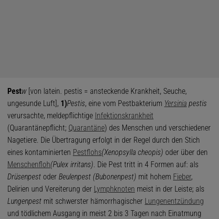
Pest
w
[von latein. pestis = ansteckende Krankheit, Seuche,
ungesunde Luft],
1)
Pestis
, eine vom Pestbakterium
Yersinia
pestis
verursachte, meldepflichtige
Infektionskrankheit
(Quarantänepflicht;
Quarantäne
) des Menschen und verschiedener
Nagetiere. Die Übertragung erfolgt in der Regel durch den Stich
eines kontaminierten
Pestflohs
(Xenopsylla cheopis)
oder über den
Menschenfloh
(Pulex irritans)
. Die Pest tritt in 4 Formen auf: als
Drüsenpest
oder
Beulenpest (Bubonenpest)
mit hohem
Fieber
,
Delirien und Vereiterung der
Lymphknoten
meist in der Leiste; als
Lungenpest
mit schwerster hämorrhagischer
Lungenentzündung
und tödlichem Ausgang in meist 2 bis 3 Tagen nach Einatmung