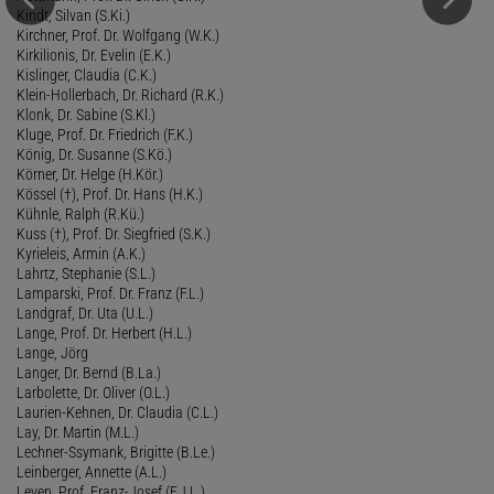
Kindt, Silvan (S.Ki.)
Kirchner, Prof. Dr. Wolfgang (W.K.)
Kirkilionis, Dr. Evelin (E.K.)
Kislinger, Claudia (C.K.)
Klein-Hollerbach, Dr. Richard (R.K.)
Klonk, Dr. Sabine (S.Kl.)
Kluge, Prof. Dr. Friedrich (F.K.)
König, Dr. Susanne (S.Kö.)
Körner, Dr. Helge (H.Kör.)
Kössel (†), Prof. Dr. Hans (H.K.)
Kühnle, Ralph (R.Kü.)
Kuss (†), Prof. Dr. Siegfried (S.K.)
Kyrieleis, Armin (A.K.)
Lahrtz, Stephanie (S.L.)
Lamparski, Prof. Dr. Franz (F.L.)
Landgraf, Dr. Uta (U.L.)
Lange, Prof. Dr. Herbert (H.L.)
Lange, Jörg
Langer, Dr. Bernd (B.La.)
Larbolette, Dr. Oliver (O.L.)
Laurien-Kehnen, Dr. Claudia (C.L.)
Lay, Dr. Martin (M.L.)
Lechner-Ssymank, Brigitte (B.Le.)
Leinberger, Annette (A.L.)
Leven, Prof. Franz-Josef (F.J.L.)