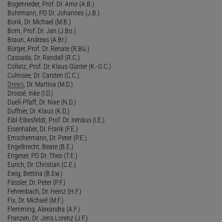
Bogenrieder, Prof. Dr. Arno (A.B.)
Bohrmann, PD Dr. Johannes (J.B.)
Bonk, Dr. Michael (M.B.)
Born, Prof. Dr. Jan (J.Bo.)
Braun, Andreas (A.Br.)
Bürger, Prof. Dr. Renate (R.Bü.)
Cassada, Dr. Randall (R.C.)
Collatz, Prof. Dr. Klaus-Günter (K.-G.C.)
Culmsee, Dr. Carsten (C.C.)
Drews
, Dr. Martina (M.D.)
Drossé, Inke (I.D.)
Duell-Pfaff, Dr. Nixe (N.D.)
Duffner, Dr. Klaus (K.D.)
Eibl-Eibesfeldt, Prof. Dr. Irenäus (I.E.)
Eisenhaber, Dr. Frank (F.E.)
Emschermann, Dr. Peter (P.E.)
Engelbrecht, Beate (B.E.)
Engeser, PD Dr. Theo (T.E.)
Eurich, Dr. Christian (C.E.)
Ewig, Bettina (B.Ew.)
Fässler, Dr. Peter (P.F.)
Fehrenbach, Dr. Heinz (H.F.)
Fix, Dr. Michael (M.F.)
Flemming, Alexandra (A.F.)
Franzen, Dr. Jens Lorenz (J.F.)