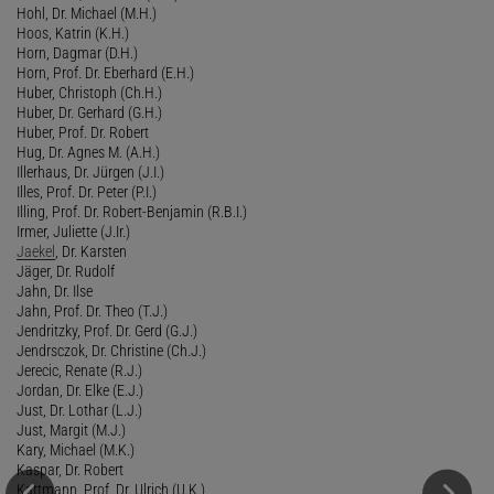
Hohl, Dr. Michael (M.H.)
Hoos, Katrin (K.H.)
Horn, Dagmar (D.H.)
Horn, Prof. Dr. Eberhard (E.H.)
Huber, Christoph (Ch.H.)
Huber, Dr. Gerhard (G.H.)
Huber, Prof. Dr. Robert
Hug, Dr. Agnes M. (A.H.)
Illerhaus, Dr. Jürgen (J.I.)
Illes, Prof. Dr. Peter (P.I.)
Illing, Prof. Dr. Robert-Benjamin (R.B.I.)
Irmer, Juliette (J.Ir.)
Jaekel
, Dr. Karsten
Jäger, Dr. Rudolf
Jahn, Dr. Ilse
Jahn, Prof. Dr. Theo (T.J.)
Jendritzky, Prof. Dr. Gerd (G.J.)
Jendrsczok, Dr. Christine (Ch.J.)
Jerecic, Renate (R.J.)
Jordan, Dr. Elke (E.J.)
Just, Dr. Lothar (L.J.)
Just, Margit (M.J.)
Kary, Michael (M.K.)
Kaspar, Dr. Robert
Kattmann, Prof. Dr. Ulrich (U.K.)