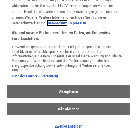
Utiq verwalten
widerrufen, indem Sie auf den Link Voreinstellungen verwalten am
Nutzungsbasierte Onlinewerbung
unteren Rand der Webseite klicken. Ihre Einstellungen gelten innerhalb
unseres Website. Weitere Informationen finden Sie in unserer
Alle Artikel
Datenschutzerklärung.
Datenschutz
Impressum
Impressum
Wir und unsere Partner verarbeiten Daten, um Folgendes
WEITERE ANGEBOTE
bereitzustellen:
Angebote für Schulen
Verwendung genauer Standortdaten. Endgeräteeigenschaften zur
Angebote für Institutionen
Identifikation aktiv abfragen. Speichern von oder Zugriff auf
Sprachen lernen mit Gymglish
Informationen auf einem Endgerät. Personalisierte Werbung und Inhalte,
Messung von Werbeleistung und der Performance von Inhalten,
Lexika
Zielgruppenforschung sowie Entwicklung und Verbesserung von
Für Spektrum schreiben
Angeboten.
Zugänglichkeitserklärung
Liste der Partner (Lieferanten)
WEBSEITEN
KielSCN
Akzeptieren
Wissenschaft in die Schulen
SciLogs
Alle ablehnen
Zwecke anzeigen
Uns finden Sie auch hier: