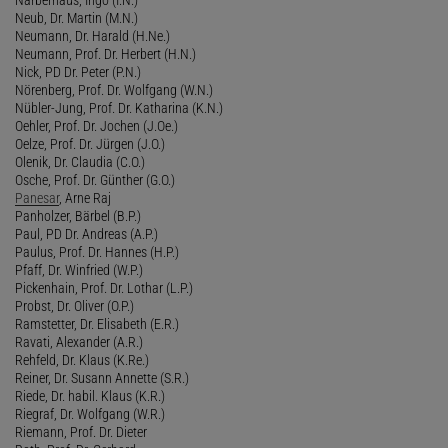
Neub, Dr. Martin (M.N.)
Neumann, Dr. Harald (H.Ne.)
Neumann, Prof. Dr. Herbert (H.N.)
Nick, PD Dr. Peter (P.N.)
Nörenberg, Prof. Dr. Wolfgang (W.N.)
Nübler-Jung, Prof. Dr. Katharina (K.N.)
Oehler, Prof. Dr. Jochen (J.Oe.)
Oelze, Prof. Dr. Jürgen (J.O.)
Olenik, Dr. Claudia (C.O.)
Osche, Prof. Dr. Günther (G.O.)
Panesar
, Arne Raj
Panholzer, Bärbel (B.P.)
Paul, PD Dr. Andreas (A.P.)
Paulus, Prof. Dr. Hannes (H.P.)
Pfaff, Dr. Winfried (W.P.)
Pickenhain, Prof. Dr. Lothar (L.P.)
Probst, Dr. Oliver (O.P.)
Ramstetter, Dr. Elisabeth (E.R.)
Ravati, Alexander (A.R.)
Rehfeld, Dr. Klaus (K.Re.)
Reiner, Dr. Susann Annette (S.R.)
Riede, Dr. habil. Klaus (K.R.)
Riegraf, Dr. Wolfgang (W.R.)
Riemann, Prof. Dr. Dieter