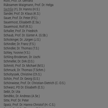
Roth, Prof. Dr. Gerhard
Rübsamen-Waigmann, Prof. Dr. Helga
Sachße
(†), Dr. Hanns (H.S.)
Sander, Prof. Dr. Klaus (K.S.)
Sauer, Prof. Dr. Peter (P.S.)
Sauermost, Elisabeth (E.Sa.)
Sauermost, Rolf (R.S.)
Schaller, Prof. Dr. Friedrich
Schaub, Prof. Dr. Günter A. (G.Sb.)
Schickinger, Dr. Jürgen (J.S.)
Schindler, Dr. Franz (F.S.)
Schindler, Dr. Thomas (T.S.)
Schley, Yvonne (Y.S.)
Schling-Brodersen, Dr. Uschi
Schmeller, Dr. Dirk (D.S.)
Schmitt, Prof. Dr. Michael (M.S.)
Schmuck, Dr. Thomas (T.Schm.)
Scholtyssek, Christine (Ch.S.)
Schön, Prof. Dr. Georg (G.S.)
Schönwiese, Prof. Dr. Christian-Dietrich (C.-D.S.)
Schwarz, PD Dr. Elisabeth (E.S.)
Seibt, Dr. Uta
Sendtko, Dr. Andreas (A.Se.)
Sitte, Prof. Dr. Peter
Spatz, Prof. Dr. Hanns-Christof (H.-C.S.)