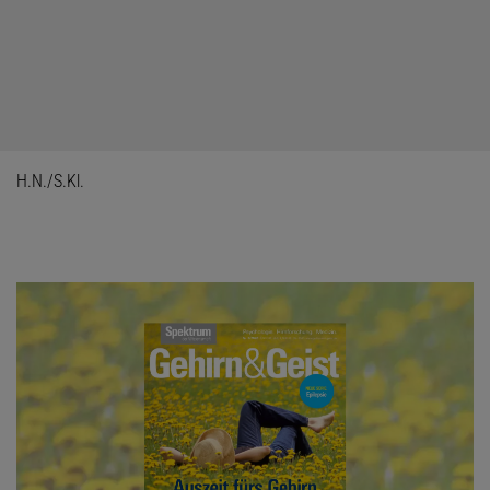
H.N./S.Kl.