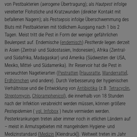
von Pestbakterien (aerogene Übertragung); als
Hautpest
infolge
vereiterter Flohstiche und Kratzwunden (direkter Kontakt mit
befallenen Nagern); als
Pestsepsis
infolge Überschwemmung des
Bluts mit Pestbakterien mit tödlichem Ausgang nach 1 bis 2
Tagen. Meist tritt die Pest in Form der weniger gefährlichen
Beulenpest auf. Endemische (
endemisch
)
Pestherde
liegen derzeit
in Asien (Zentral- und Südostasien, Indonesien), Afrika (Zentral-
und Südafrika, Madagaskar) und Amerika (Südwesten der USA,
Mexiko, Mittel- und Südamerika). Ihr Reservoir hat die Pest in
verseuchten Nagetierarten (
Pestratten
[
Hausratte
,
Wanderratte
],
Erdhörnchen
und andere). Durch Verbesserung der hygienischen
Verhältnisse und die Entwicklung von
Antibiotika
(z.B.
Tetracyclin
,
Streptomycin
,
Chloramphenicol
), die innerhalb von 18 Stunden
nach der Infektion verabreicht werden müssen, können größere
Pestepidemien
(
vgl. Infobox
) heute vermieden werden.
Pesterkrankungen treten aber immer noch in etlichen Ländern auf
– meist in Armutsgebieten mit mangelndem Hygiene- und
Medizinstandard (
Medizin
[Kleindruck]). Weltweit treten im Jahr