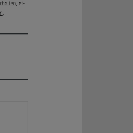
rhalten
, et-
en
,