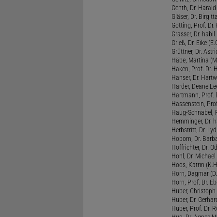
Genth, Dr. Harald
Gläser, Dr. Birgitt
Götting, Prof. Dr.
Grasser, Dr. habil
Grieß, Dr. Eike (E.
Grüttner, Dr. Astri
Häbe, Martina (M
Haken, Prof. Dr.
Hanser, Dr. Hartw
Harder, Deane Lee
Hartmann, Prof. D
Hassenstein, Prof
Haug-Schnabel, PD
Hemminger, Dr. ha
Herbstritt, Dr. Lyd
Hobom, Dr. Barba
Hoffrichter, Dr. O
Hohl, Dr. Michael
Hoos, Katrin (K.H
Horn, Dagmar (D.
Horn, Prof. Dr. Eb
Huber, Christoph 
Huber, Dr. Gerhar
Huber, Prof. Dr. R
Hug, Dr. Agnes M.