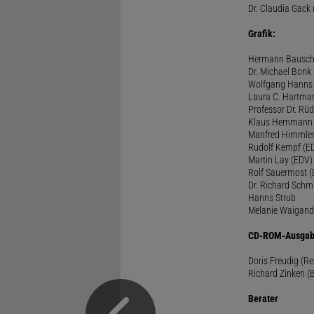
Dr. Claudia Gack 
Grafik:
Hermann Bausc
Dr. Michael Bonk
Wolfgang Hanns
Laura C. Hartma
Professor Dr. Rü
Klaus Hemmann
Manfred Himmle
Rudolf Kempf (E
Martin Lay (EDV)
Rolf Sauermost 
Dr. Richard Schm
Hanns Strub
Melanie Waigand
CD-ROM-Ausgab
Doris Freudig (R
Richard Zinken (
Berater