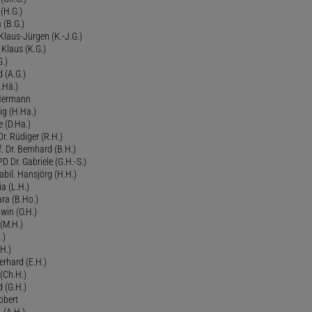
 (H.G.)
a (B.G.)
 Klaus-Jürgen (K.-J.G.)
. Klaus (K.G.)
G.)
d (A.G.)
.Hä.)
 Hermann
ig (H.Ha.)
 (D.Ha.)
r. Rüdiger (R.H.)
. Dr. Bernhard (B.H.)
 Dr. Gabriele (G.H.-S.)
bil. Hansjörg (H.H.)
ia (L.H.)
ra (B.Ho.)
dwin (O.H.)
 (M.H.)
.)
H.)
erhard (E.H.)
(Ch.H.)
d (G.H.)
obert
 (A.H.)