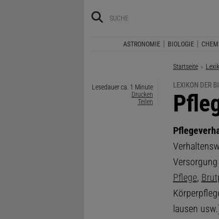
ASTRONOMIE
BIOLOGIE
CHEM
Startseite
Lexi
LEXIKON DER B
Lesedauer ca. 1 Minute
:
Pfle
Drucken
Teilen
Pflegeverha
Verhaltens
Versorgung
Pflege
,
Brut
Körperpfleg
lausen usw.)