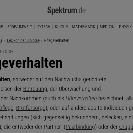
IE
ERDE/UMWELT
IT/TECH
KULTUR
MATHEMATIK
MEDIZIN
PHYSIK
ka
Lexikon der Biologie
Aktuelle Seite:
Pflegeverhalten
IOLOGIE
geverhalten
lten
, entweder auf den Nachwuchs gerichtete
weisen der
Betreuung
, der Überwachung und
 der Nachkommen (auch als
Hüteverhalten
bezeichnet;
all
pflege
,
Brutfürsorge
), oder auf andere adulte Individuen g
ehandlungen (sich gegenseitig beknabbern, belecken, ein
, die entweder der Partner- (
Paarbindung
) oder der
Grupp