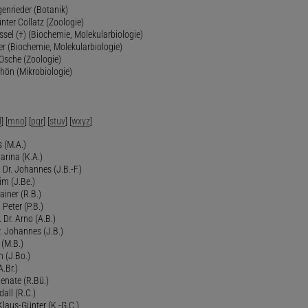
genrieder (Botanik)
ünter Collatz (Zoologie)
ssel (†) (Biochemie, Molekularbiologie)
er (Biochemie, Molekularbiologie)
 Osche (Zoologie)
chön (Mikrobiologie)
l
] [
mno
] [
pqr
] [
stuv
] [
wxyz
]
 (M.A.)
arina (K.A.)
Dr. Johannes (J.B.-F.)
im (J.Be.)
Rainer (R.B.)
 Peter (P.B.)
 Dr. Arno (A.B.)
 Johannes (J.B.)
 (M.B.)
n (J.Bo.)
.Br.)
Renate (R.Bü.)
all (R.C.)
 Klaus-Günter (K.-G.C.)