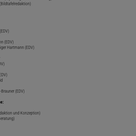
(Bildtafelredaktion)
h
 (EDV)
nn (EDV)
diger Hartmann (EDV)
r
DV)
(EDV)
id
-Brauner (EDV)
e:
edaktion und Konzeption)
Beratung)