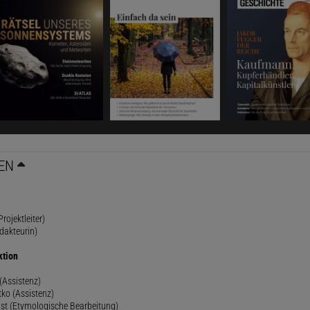
EN
rojektleiter)
dakteurin)
ktion
(Assistenz)
ko (Assistenz)
st (Etymologische Bearbeitung)