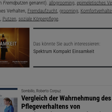
ch
Fremdputzen
genannt).
allogrooming
,
epimeletisches Ve
hes Verhalten,
Fremdaufzucht
,
grooming
,
Komfortverhalt
l
,
Putzen
,
soziale Körperpflege
.
Das könnte Sie auch interessieren:
Spektrum Kompakt
Einsamkeit
Sombillo, Roberto Corpuz
Vergleich der Wahrnehmung des
Pflegeverhaltens von