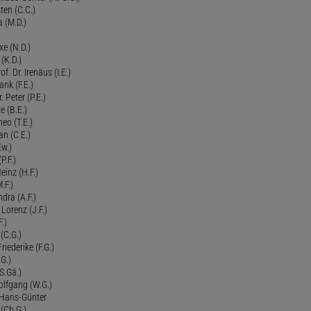
ten (C.C.)
a (M.D.)
xe (N.D.)
 (K.D.)
of. Dr. Irenäus (I.E.)
ank (F.E.)
Peter (P.E.)
e (B.E.)
eo (T.E.)
an (C.E.)
Ew.)
P.F.)
einz (H.F.)
.F.)
dra (A.F.)
Lorenz (J.F.)
.)
 (C.G.)
riederike (F.G.)
G.)
S.Gä.)
olfgang (W.G.)
. Hans-Günter
 (Ch.G.)