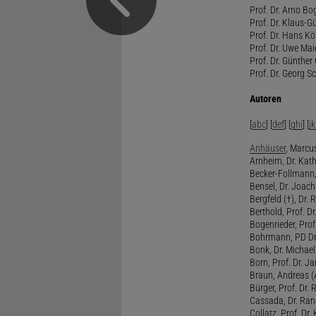
Prof. Dr. Arno Bo
Prof. Dr. Klaus-G
Prof. Dr. Hans Kö
Prof. Dr. Uwe Mai
Prof. Dr. Günther
Prof. Dr. Georg S
Autoren
[
abc
] [
def
] [
ghi
] [
jk
Anhäuser
, Marcus
Arnheim, Dr. Kath
Becker-Follmann, 
Bensel, Dr. Joach
Bergfeld (†), Dr. 
Berthold, Prof. Dr.
Bogenrieder, Prof.
Bohrmann, PD Dr.
Bonk, Dr. Michael
Born, Prof. Dr. Ja
Braun, Andreas (A
Bürger, Prof. Dr. 
Cassada, Dr. Rand
Collatz, Prof. Dr.