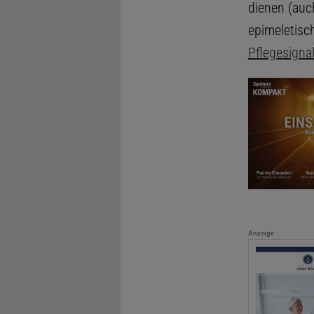
dienen (au
epimeletisc
Pflegesigna
Anzeige