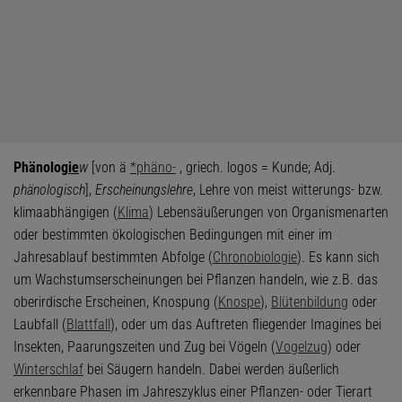
Phänolog
ie
w
[von ä
*phäno-
, griech. logos = Kunde; Adj.
phänologisch
],
Erscheinungslehre
, Lehre von meist witterungs- bzw.
klimaabhängigen (
Klima
) Lebensäußerungen von Organismenarten
oder bestimmten ökologischen Bedingungen mit einer im
Jahresablauf bestimmten Abfolge (
Chronobiologie
). Es kann sich
um Wachstumserscheinungen bei Pflanzen handeln, wie z.B. das
oberirdische Erscheinen, Knospung (
Knospe
),
Blütenbildung
oder
Laubfall (
Blattfall
), oder um das Auftreten fliegender Imagines bei
Insekten, Paarungszeiten und Zug bei Vögeln (
Vogelzug
) oder
Winterschlaf
bei Säugern handeln. Dabei werden äußerlich
erkennbare Phasen im Jahreszyklus einer Pflanzen- oder Tierart