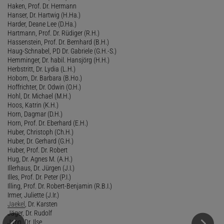
Haken, Prof. Dr. Hermann
Hanser, Dr. Hartwig (H.Ha.)
Harder, Deane Lee (D.Ha.)
Hartmann, Prof. Dr. Rüdiger (R.H.)
Hassenstein, Prof. Dr. Bernhard (B.H.)
Haug-Schnabel, PD Dr. Gabriele (G.H.-S.)
Hemminger, Dr. habil. Hansjörg (H.H.)
Herbstritt, Dr. Lydia (L.H.)
Hobom, Dr. Barbara (B.Ho.)
Hoffrichter, Dr. Odwin (O.H.)
Hohl, Dr. Michael (M.H.)
Hoos, Katrin (K.H.)
Horn, Dagmar (D.H.)
Horn, Prof. Dr. Eberhard (E.H.)
Huber, Christoph (Ch.H.)
Huber, Dr. Gerhard (G.H.)
Huber, Prof. Dr. Robert
Hug, Dr. Agnes M. (A.H.)
Illerhaus, Dr. Jürgen (J.I.)
Illes, Prof. Dr. Peter (P.I.)
Illing, Prof. Dr. Robert-Benjamin (R.B.I.)
Irmer, Juliette (J.Ir.)
Jaekel
, Dr. Karsten
Jäger, Dr. Rudolf
Jahn, Dr. Ilse