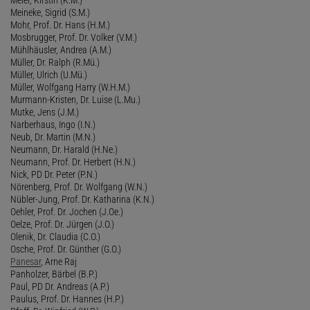
Meier, Kirstin (K.M.)
Meineke, Sigrid (S.M.)
Mohr, Prof. Dr. Hans (H.M.)
Mosbrugger, Prof. Dr. Volker (V.M.)
Mühlhäusler, Andrea (A.M.)
Müller, Dr. Ralph (R.Mü.)
Müller, Ulrich (U.Mü.)
Müller, Wolfgang Harry (W.H.M.)
Murmann-Kristen, Dr. Luise (L.Mu.)
Mutke, Jens (J.M.)
Narberhaus, Ingo (I.N.)
Neub, Dr. Martin (M.N.)
Neumann, Dr. Harald (H.Ne.)
Neumann, Prof. Dr. Herbert (H.N.)
Nick, PD Dr. Peter (P.N.)
Nörenberg, Prof. Dr. Wolfgang (W.N.)
Nübler-Jung, Prof. Dr. Katharina (K.N.)
Oehler, Prof. Dr. Jochen (J.Oe.)
Oelze, Prof. Dr. Jürgen (J.O.)
Olenik, Dr. Claudia (C.O.)
Osche, Prof. Dr. Günther (G.O.)
Panesar
, Arne Raj
Panholzer, Bärbel (B.P.)
Paul, PD Dr. Andreas (A.P.)
Paulus, Prof. Dr. Hannes (H.P.)