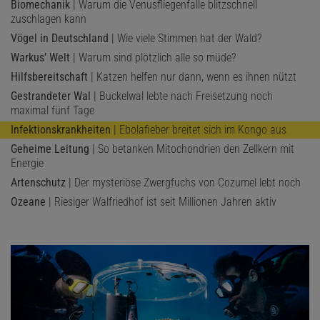
Biomechanik
| Warum die Venusfliegenfalle blitzschnell
zuschlagen kann
Vögel in Deutschland
| Wie viele Stimmen hat der Wald?
Warkus’ Welt
| Warum sind plötzlich alle so müde?
Hilfsbereitschaft
| Katzen helfen nur dann, wenn es ihnen nützt
Gestrandeter Wal
| Buckelwal lebte nach Freisetzung noch
maximal fünf Tage
Infektionskrankheiten
| Ebolafieber breitet sich im Kongo aus
Geheime Leitung
| So betanken Mitochondrien den Zellkern mit
Energie
Artenschutz
| Der mysteriöse Zwergfuchs von Cozumel lebt noch
Ozeane
| Riesiger Walfriedhof ist seit Millionen Jahren aktiv