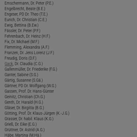
Emschermann, Dr. Peter (P.E.)
Engelbrecht, Beate (B.E.)
Engeser, PD Dr. Theo (T.E.)
Eurich, Dr. Christian (C.E.)
Ewig, Bettina (B.Ew.)
Fässler, Dr. Peter (P.F.)
Fehrenbach, Dr. Heinz (H.F.)
Fix, Dr. Michael (M.F.)
Flemming, Alexandra (A.F.)
Franzen, Dr. Jens Lorenz (J.F.)
Freudig, Doris (D.F.)
Gack
, Dr. Claudia (C.G.)
Gallenmüller, Dr. Friederike (F.G.)
Ganter, Sabine (S.G.)
Gärtig, Susanne (S.Gä.)
Gärtner, PD Dr. Wolfgang (W.G.)
Gassen, Prof. Dr. Hans-Günter
Geinitz, Christian (Ch.G.)
Genth, Dr. Harald (H.G.)
Gläser, Dr. Birgitta (B.G.)
Götting, Prof. Dr. Klaus-Jürgen (K.-J.G.)
Grasser, Dr. habil. Klaus (K.G.)
Grieß, Dr. Eike (E.G.)
Grüttner, Dr. Astrid (A.G.)
Häbe, Martina (M.Hä.)