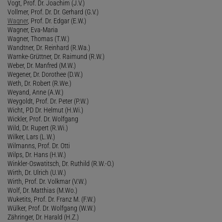
Vogt, Prof. Dr. Joachim (J.V.)
Vollmer, Prof. Dr. Dr. Gerhard (G.V.)
Wagner
, Prof. Dr. Edgar (E.W.)
Wagner, Eva-Maria
Wagner, Thomas (T.W.)
Wandtner, Dr. Reinhard (R.Wa.)
Warnke-Grüttner, Dr. Raimund (R.W.)
Weber, Dr. Manfred (M.W.)
Wegener, Dr. Dorothee (D.W.)
Weth, Dr. Robert (R.We.)
Weyand, Anne (A.W.)
Weygoldt, Prof. Dr. Peter (P.W.)
Wicht, PD Dr. Helmut (H.Wi.)
Wickler, Prof. Dr. Wolfgang
Wild, Dr. Rupert (R.Wi.)
Wilker, Lars (L.W.)
Wilmanns, Prof. Dr. Otti
Wilps, Dr. Hans (H.W.)
Winkler-Oswatitsch, Dr. Ruthild (R.W.-O.)
Wirth, Dr. Ulrich (U.W.)
Wirth, Prof. Dr. Volkmar (V.W.)
Wolf, Dr. Matthias (M.Wo.)
Wuketits, Prof. Dr. Franz M. (F.W.)
Wülker, Prof. Dr. Wolfgang (W.W.)
Zähringer, Dr. Harald (H.Z.)