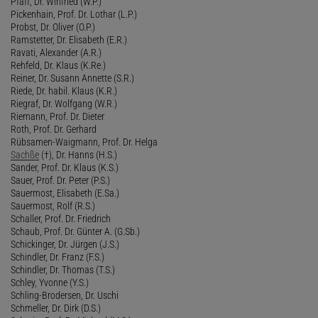
Pfaff, Dr. Winfried (W.P.)
Pickenhain, Prof. Dr. Lothar (L.P.)
Probst, Dr. Oliver (O.P.)
Ramstetter, Dr. Elisabeth (E.R.)
Ravati, Alexander (A.R.)
Rehfeld, Dr. Klaus (K.Re.)
Reiner, Dr. Susann Annette (S.R.)
Riede, Dr. habil. Klaus (K.R.)
Riegraf, Dr. Wolfgang (W.R.)
Riemann, Prof. Dr. Dieter
Roth, Prof. Dr. Gerhard
Rübsamen-Waigmann, Prof. Dr. Helga
Sachße
(†), Dr. Hanns (H.S.)
Sander, Prof. Dr. Klaus (K.S.)
Sauer, Prof. Dr. Peter (P.S.)
Sauermost, Elisabeth (E.Sa.)
Sauermost, Rolf (R.S.)
Schaller, Prof. Dr. Friedrich
Schaub, Prof. Dr. Günter A. (G.Sb.)
Schickinger, Dr. Jürgen (J.S.)
Schindler, Dr. Franz (F.S.)
Schindler, Dr. Thomas (T.S.)
Schley, Yvonne (Y.S.)
Schling-Brodersen, Dr. Uschi
Schmeller, Dr. Dirk (D.S.)