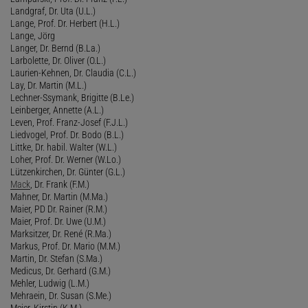
Landgraf, Dr. Uta (U.L.)
Lange, Prof. Dr. Herbert (H.L.)
Lange, Jörg
Langer, Dr. Bernd (B.La.)
Larbolette, Dr. Oliver (O.L.)
Laurien-Kehnen, Dr. Claudia (C.L.)
Lay, Dr. Martin (M.L.)
Lechner-Ssymank, Brigitte (B.Le.)
Leinberger, Annette (A.L.)
Leven, Prof. Franz-Josef (F.J.L.)
Liedvogel, Prof. Dr. Bodo (B.L.)
Littke, Dr. habil. Walter (W.L.)
Loher, Prof. Dr. Werner (W.Lo.)
Lützenkirchen, Dr. Günter (G.L.)
Mack
, Dr. Frank (F.M.)
Mahner, Dr. Martin (M.Ma.)
Maier, PD Dr. Rainer (R.M.)
Maier, Prof. Dr. Uwe (U.M.)
Marksitzer, Dr. René (R.Ma.)
Markus, Prof. Dr. Mario (M.M.)
Martin, Dr. Stefan (S.Ma.)
Medicus, Dr. Gerhard (G.M.)
Mehler, Ludwig (L.M.)
Mehraein, Dr. Susan (S.Me.)