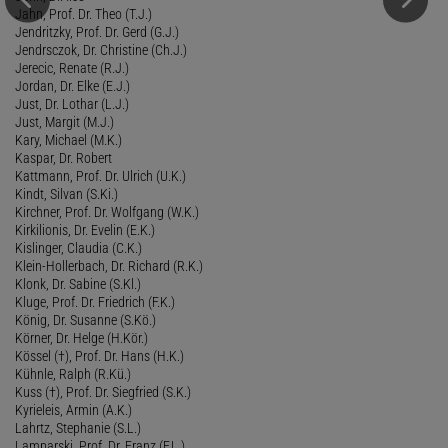
Jahn, Prof. Dr. Theo (T.J.)
Jendritzky, Prof. Dr. Gerd (G.J.)
Jendrsczok, Dr. Christine (Ch.J.)
Jerecic, Renate (R.J.)
Jordan, Dr. Elke (E.J.)
Just, Dr. Lothar (L.J.)
Just, Margit (M.J.)
Kary, Michael (M.K.)
Kaspar, Dr. Robert
Kattmann, Prof. Dr. Ulrich (U.K.)
Kindt, Silvan (S.Ki.)
Kirchner, Prof. Dr. Wolfgang (W.K.)
Kirkilionis, Dr. Evelin (E.K.)
Kislinger, Claudia (C.K.)
Klein-Hollerbach, Dr. Richard (R.K.)
Klonk, Dr. Sabine (S.Kl.)
Kluge, Prof. Dr. Friedrich (F.K.)
König, Dr. Susanne (S.Kö.)
Körner, Dr. Helge (H.Kör.)
Kössel (†), Prof. Dr. Hans (H.K.)
Kühnle, Ralph (R.Kü.)
Kuss (†), Prof. Dr. Siegfried (S.K.)
Kyrieleis, Armin (A.K.)
Lahrtz, Stephanie (S.L.)
Lamparski, Prof. Dr. Franz (F.L.)