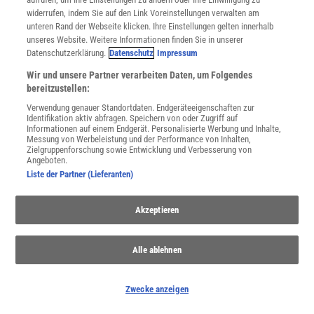
widerrufen, indem Sie auf den Link Voreinstellungen verwalten am
unteren Rand der Webseite klicken. Ihre Einstellungen gelten innerhalb
unseres Website. Weitere Informationen finden Sie in unserer
Datenschutzerklärung.
Datenschutz
Impressum
Hunde und Katzen
Wir und unsere Partner verarbeiten Daten, um Folgendes
Wer der beste Freund des Menschen ist, bleibt selbst unter besten
bereitzustellen:
Freunden umstritten. Faszinierend sind beide Vierbeiner - nicht nur
Verwendung genauer Standortdaten. Endgeräteeigenschaften zur
für die Welt der Forschung.
Identifikation aktiv abfragen. Speichern von oder Zugriff auf
Informationen auf einem Endgerät. Personalisierte Werbung und Inhalte,
Messung von Werbeleistung und der Performance von Inhalten,
Zielgruppenforschung sowie Entwicklung und Verbesserung von
Anzeige
Angeboten.
Liste der Partner (Lieferanten)
Akzeptieren
Alle ablehnen
Zwecke anzeigen