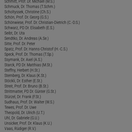
Schmitt, Prof. Dr. Michael (M.S.)
Schmuck, Dr. Thomas (T.Schm.)
Scholtyssek, Christine (Ch.S.)
Schön, Prof. Dr. Georg (G.S.)
Schönwiese, Prof. Dr. Christian-Dietrich (C.-D.S.)
Schwarz, PD Dr. Elisabeth (E.S.)
Seibt, Dr. Uta
Sendtko, Dr. Andreas (A.Se.)
Sitte, Prof. Dr. Peter
Spatz, Prof. Dr. Hanns-Christof (H.-C.S.)
Speck, Prof. Dr. Thomas (T.Sp.)
Ssymank, Dr. Axel (A.S.)
Starck, PD Dr. Matthias (M.St.)
Steffny, Herbert (H.St.)
Sternberg, Dr. Klaus (K.St.)
Stöckli, Dr. Esther (E.St.)
Streit, Prof. Dr. Bruno (B.St.)
Strittmatter, PD Dr. Günter (G.St.)
Stürzel, Dr. Frank (F.St.)
Sudhaus, Prof. Dr. Walter (W.S.)
Tewes, Prof. Dr. Uwe
Theopold, Dr. Ulrich (U.T.)
Uhl, Dr. Gabriele (G.U.)
Unsicker, Prof. Dr. Klaus (K.U.)
Vaas, Rüdiger (R.V.)