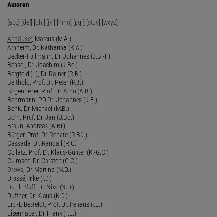
Autoren
[
abc
] [
def
] [
ghi
] [
jkl
] [
mno
] [
pqr
] [
stuv
] [
wxyz
]
Anhäuser
, Marcus (M.A.)
Arnheim, Dr. Katharina (K.A.)
Becker-Follmann, Dr. Johannes (J.B.-F.)
Bensel, Dr. Joachim (J.Be.)
Bergfeld (†), Dr. Rainer (R.B.)
Berthold, Prof. Dr. Peter (P.B.)
Bogenrieder, Prof. Dr. Arno (A.B.)
Bohrmann, PD Dr. Johannes (J.B.)
Bonk, Dr. Michael (M.B.)
Born, Prof. Dr. Jan (J.Bo.)
Braun, Andreas (A.Br.)
Bürger, Prof. Dr. Renate (R.Bü.)
Cassada, Dr. Randall (R.C.)
Collatz, Prof. Dr. Klaus-Günter (K.-G.C.)
Culmsee, Dr. Carsten (C.C.)
Drews
, Dr. Martina (M.D.)
Drossé, Inke (I.D.)
Duell-Pfaff, Dr. Nixe (N.D.)
Duffner, Dr. Klaus (K.D.)
Eibl-Eibesfeldt, Prof. Dr. Irenäus (I.E.)
Eisenhaber, Dr. Frank (F.E.)