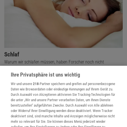
Schlaf
Warum wir schlafen müssen, haben Forscher noch nicht
abschließend geklärt. Sicher ist aber: Guter Schlaf ist wichtig für
die Gesundheit.
Ihre Privatsphäre ist uns wichtig
Wir und unsere
218
-Partner speichern und greifen auf personenbezogene
Daten wie Browserdaten oder eindeutige Kennungen auf Ihrem Gerät zu.
Durch Auswahl von Akzeptieren aktivieren Sie Tracking-Technologien für
die unter „Wir und unsere Partner verarbeiten Daten, um Ihnen Dienste
bereitzustellen“ aufgeführten Zwecke. Durch Auswahl von Alle ablehnen
oder Widerruf Ihrer Einwilligung werden diese deaktiviert. Wenn Tracker
deaktiviert sind, sind manche Inhalte und Anzeigen möglicherweise nicht
mehr so relevant für Sie. Sie können dieses Menü jederzeit wieder
aufrufen, um Ihre Einstellungen zu ändern oder Ihre Einwilligung zu