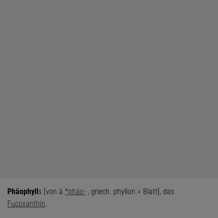
Phäoph
y
ll
s
[von ä
*phäo-
, griech. phyllon = Blatt], das
Fucoxanthin
.