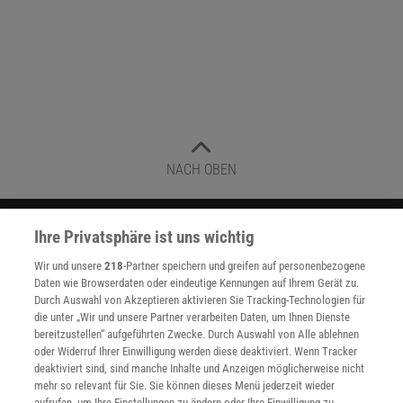
NACH OBEN
Für Sie im Spektrum-Shop und am Kiosk:
Ihre Privatsphäre ist uns wichtig
Wir und unsere
218
-Partner speichern und greifen auf personenbezogene
Daten wie Browserdaten oder eindeutige Kennungen auf Ihrem Gerät zu.
Durch Auswahl von Akzeptieren aktivieren Sie Tracking-Technologien für
die unter „Wir und unsere Partner verarbeiten Daten, um Ihnen Dienste
bereitzustellen“ aufgeführten Zwecke. Durch Auswahl von Alle ablehnen
oder Widerruf Ihrer Einwilligung werden diese deaktiviert. Wenn Tracker
deaktiviert sind, sind manche Inhalte und Anzeigen möglicherweise nicht
WEITERE NEUERSCHEINUNGEN
SPEKTRUM SHOP
mehr so relevant für Sie. Sie können dieses Menü jederzeit wieder
aufrufen, um Ihre Einstellungen zu ändern oder Ihre Einwilligung zu