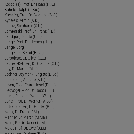
Kössel (†), Prof. Dr. Hans (H.K.)
Kühnle, Ralph (R.Kü.)
Kuss (†), Prof. Dr. Siegfried (S.K.)
Kyrieleis, Armin (A.K.)
Lahrtz, Stephanie (S.L.)
Lamparski, Prof. Dr. Franz (F.L.)
Landgraf, Dr. Uta (U.L.)
Lange, Prof. Dr. Herbert (H.L.)
Lange, Jörg
Langer, Dr. Bernd (B.La.)
Larbolette, Dr. Oliver (O.L.)
Laurien-Kehnen, Dr. Claudia (C.L.)
Lay, Dr. Martin (M.L.)
Lechner-Ssymank, Brigitte (B.Le.)
Leinberger, Annette (A.L.)
Leven, Prof. Franz-Josef (F.J.L.)
Liedvogel, Prof. Dr. Bodo (B.L.)
Littke, Dr. habil. Walter (W.L.)
Loher, Prof. Dr. Werner (W.Lo.)
Lützenkirchen, Dr. Günter (G.L.)
Mack
, Dr. Frank (F.M.)
Mahner, Dr. Martin (M.Ma.)
Maier, PD Dr. Rainer (R.M.)
Maier, Prof. Dr. Uwe (U.M.)
Marksitzer, Dr. René (R.Ma.)