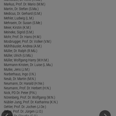
Markus, Prof. Dr. Mario (M.M.)
Martin, Dr. Stefan (S.Ma.)
Medicus, Dr. Gerhard (G.M.)
Mehler, Ludwig (L.M.)
Mehraein, Dr. Susan (S.Me.)
Meier, Kirstin (K.M.)
Meineke, Sigrid (S.M.)
Mohr, Prof. Dr. Hans (H.M.)
Mosbrugger, Prof. Dr. Volker (V.M.)
Mühlhäusler, Andrea (A.M.)
Müller, Dr. Ralph (R.Mü.)
Müller, Ulrich (U.Mü.)
Müller, Wolfgang Harry (W.H.M.)
Murmann-Kristen, Dr. Luise (L.Mu.)
Mutke, Jens (J.M.)
Narberhaus, Ingo (I.N.)
Neub, Dr. Martin (M.N.)
Neumann, Dr. Harald (H.Ne.)
Neumann, Prof. Dr. Herbert (H.N.)
Nick, PD Dr. Peter (P.N.)
Nörenberg, Prof. Dr. Wolfgang (W.N.)
Nübler-Jung, Prof. Dr. Katharina (K.N.)
Oehler, Prof. Dr. Jochen (J.Oe.)
Oelze, Prof. Dr. Jürgen (J.O.)
Olenik, Dr. Claudia (C.O.)