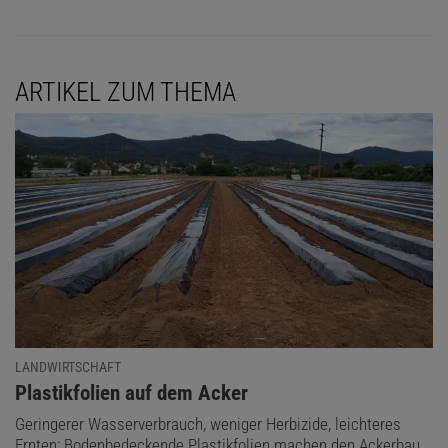
ARTIKEL ZUM THEMA
LANDWIRTSCHAFT
:
Plastikfolien auf dem Acker
Geringerer Wasserverbrauch, weniger Herbizide, leichteres
Ernten: Bodenbedeckende Plastikfolien machen den Ackerbau