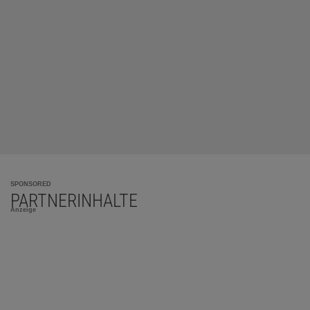
SPONSORED
PARTNERINHALTE
Anzeige