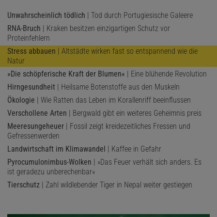
Unwahrscheinlich tödlich
| Tod durch Portugiesische Galeere
RNA-Bruch
| Kraken besitzen einzigartigen Schutz vor
Proteinfehlern
Stress abbauen
| Altstädte wirken fast so entspannend wie die
Natur
»Die schöpferische Kraft der Blumen«
| Eine blühende Revolution
Hirngesundheit
| Heilsame Botenstoffe aus den Muskeln
Ökologie
| Wie Ratten das Leben im Korallenriff beeinflussen
Verschollene Arten
| Bergwald gibt ein weiteres Geheimnis preis
Meeresungeheuer
| Fossil zeigt kreidezeitliches Fressen und
Gefressenwerden
Landwirtschaft im Klimawandel
| Kaffee in Gefahr
Pyrocumulonimbus-Wolken
| »Das Feuer verhält sich anders. Es
ist geradezu unberechenbar«
Tierschutz
| Zahl wildlebender Tiger in Nepal weiter gestiegen