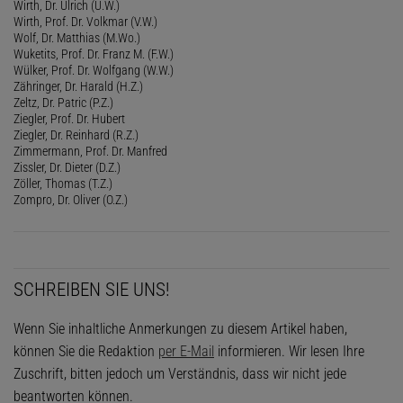
Wirth, Dr. Ulrich (U.W.)
Wirth, Prof. Dr. Volkmar (V.W.)
Wolf, Dr. Matthias (M.Wo.)
Wuketits, Prof. Dr. Franz M. (F.W.)
Wülker, Prof. Dr. Wolfgang (W.W.)
Zähringer, Dr. Harald (H.Z.)
Zeltz, Dr. Patric (P.Z.)
Ziegler, Prof. Dr. Hubert
Ziegler, Dr. Reinhard (R.Z.)
Zimmermann, Prof. Dr. Manfred
Zissler, Dr. Dieter (D.Z.)
Zöller, Thomas (T.Z.)
Zompro, Dr. Oliver (O.Z.)
SCHREIBEN SIE UNS!
Wenn Sie inhaltliche Anmerkungen zu diesem Artikel haben,
können Sie die Redaktion
per E-Mail
informieren. Wir lesen Ihre
Zuschrift, bitten jedoch um Verständnis, dass wir nicht jede
beantworten können.