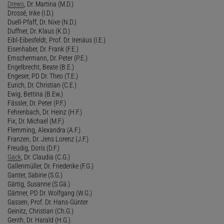
Drews
, Dr. Martina (M.D.)
Drossé, Inke (I.D.)
Duell-Pfaff, Dr. Nixe (N.D.)
Duffner, Dr. Klaus (K.D.)
Eibl-Eibesfeldt, Prof. Dr. Irenäus (I.E.)
Eisenhaber, Dr. Frank (F.E.)
Emschermann, Dr. Peter (P.E.)
Engelbrecht, Beate (B.E.)
Engeser, PD Dr. Theo (T.E.)
Eurich, Dr. Christian (C.E.)
Ewig, Bettina (B.Ew.)
Fässler, Dr. Peter (P.F.)
Fehrenbach, Dr. Heinz (H.F.)
Fix, Dr. Michael (M.F.)
Flemming, Alexandra (A.F.)
Franzen, Dr. Jens Lorenz (J.F.)
Freudig, Doris (D.F.)
Gack
, Dr. Claudia (C.G.)
Gallenmüller, Dr. Friederike (F.G.)
Ganter, Sabine (S.G.)
Gärtig, Susanne (S.Gä.)
Gärtner, PD Dr. Wolfgang (W.G.)
Gassen, Prof. Dr. Hans-Günter
Geinitz, Christian (Ch.G.)
Genth, Dr. Harald (H.G.)