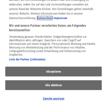
widerrufen, indem Sie auf den Link Voreinstellungen verwalten am
unteren Rand der Webseite klicken. Ihre Einstellungen gelten innerhalb
unseres Website. Weitere Informationen finden Sie in unserer
Spektrum
.de-Newsletter abonnieren
Datenschutzerklärung.
Datenschutz
Impressum
JETZT ANMELDEN!
Wir und unsere Partner verarbeiten Daten, um Folgendes
bereitzustellen:
Sie können unsere Newsletter jederzeit wieder abbestellen. Infos zu unserem Umgang
Verwendung genauer Standortdaten. Endgeräteeigenschaften zur
mit Ihren personenbezogenen Daten finden Sie in unserer
Datenschutzerklärung
.
Identifikation aktiv abfragen. Speichern von oder Zugriff auf
Informationen auf einem Endgerät. Personalisierte Werbung und Inhalte,
Messung von Werbeleistung und der Performance von Inhalten,
Zielgruppenforschung sowie Entwicklung und Verbesserung von
Angeboten.
SERVICES
Liste der Partner (Lieferanten)
Newsletter
Kontakt
Akzeptieren
Spektrum Shop
Im Handel kaufen
Presse
Alle ablehnen
Verträge kündigen
Widerruf
Zwecke anzeigen
INFO
Mediadaten