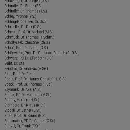
Schickinger, Dr. Jürgen (J.S.)
Schindler, Dr. Franz (F.S.)
Schindler, Dr. Thomas (T.S.)
Schley, Yvonne (Y.S.)
Schling-Brodersen, Dr. Uschi
Schmeller, Dr. Dirk (D.S.)
Schmitt, Prof. Dr. Michael (M.S.)
Schmuck, Dr. Thomas (T.Schm.)
Scholtyssek, Christine (Ch.S.)
Schön, Prof. Dr. Georg (G.S.)
Schönwiese, Prof. Dr. Christian-Dietrich (C.-D.S.)
Schwarz, PD Dr. Elisabeth (E.S.)
Seibt, Dr. Uta
Sendtko, Dr. Andreas (A.Se.)
Sitte, Prof. Dr. Peter
Spatz, Prof. Dr. Hanns-Christof (H.-C.S.)
Speck, Prof. Dr. Thomas (T.Sp.)
Ssymank, Dr. Axel (A.S.)
Starck, PD Dr. Matthias (M.St.)
Steffny, Herbert (H.St.)
Sternberg, Dr. Klaus (K.St.)
Stöckli, Dr. Esther (E.St.)
Streit, Prof. Dr. Bruno (B.St.)
Strittmatter, PD Dr. Günter (G.St.)
Stürzel, Dr. Frank (F.St.)