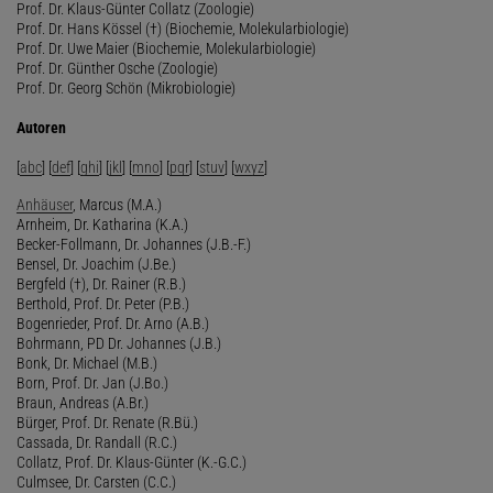
Prof. Dr. Klaus-Günter Collatz (Zoologie)
Prof. Dr. Hans Kössel (†) (Biochemie, Molekularbiologie)
Prof. Dr. Uwe Maier (Biochemie, Molekularbiologie)
Prof. Dr. Günther Osche (Zoologie)
Prof. Dr. Georg Schön (Mikrobiologie)
Autoren
[
abc
] [
def
] [
ghi
] [
jkl
] [
mno
] [
pqr
] [
stuv
] [
wxyz
]
Anhäuser
, Marcus (M.A.)
Arnheim, Dr. Katharina (K.A.)
Becker-Follmann, Dr. Johannes (J.B.-F.)
Bensel, Dr. Joachim (J.Be.)
Bergfeld (†), Dr. Rainer (R.B.)
Berthold, Prof. Dr. Peter (P.B.)
Bogenrieder, Prof. Dr. Arno (A.B.)
Bohrmann, PD Dr. Johannes (J.B.)
Bonk, Dr. Michael (M.B.)
Born, Prof. Dr. Jan (J.Bo.)
Braun, Andreas (A.Br.)
Bürger, Prof. Dr. Renate (R.Bü.)
Cassada, Dr. Randall (R.C.)
Collatz, Prof. Dr. Klaus-Günter (K.-G.C.)
Culmsee, Dr. Carsten (C.C.)