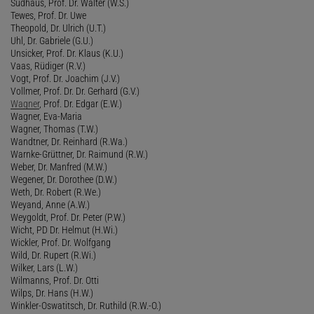
Sudhaus, Prof. Dr. Walter (W.S.)
Tewes, Prof. Dr. Uwe
Theopold, Dr. Ulrich (U.T.)
Uhl, Dr. Gabriele (G.U.)
Unsicker, Prof. Dr. Klaus (K.U.)
Vaas, Rüdiger (R.V.)
Vogt, Prof. Dr. Joachim (J.V.)
Vollmer, Prof. Dr. Dr. Gerhard (G.V.)
Wagner
, Prof. Dr. Edgar (E.W.)
Wagner, Eva-Maria
Wagner, Thomas (T.W.)
Wandtner, Dr. Reinhard (R.Wa.)
Warnke-Grüttner, Dr. Raimund (R.W.)
Weber, Dr. Manfred (M.W.)
Wegener, Dr. Dorothee (D.W.)
Weth, Dr. Robert (R.We.)
Weyand, Anne (A.W.)
Weygoldt, Prof. Dr. Peter (P.W.)
Wicht, PD Dr. Helmut (H.Wi.)
Wickler, Prof. Dr. Wolfgang
Wild, Dr. Rupert (R.Wi.)
Wilker, Lars (L.W.)
Wilmanns, Prof. Dr. Otti
Wilps, Dr. Hans (H.W.)
Winkler-Oswatitsch, Dr. Ruthild (R.W.-O.)