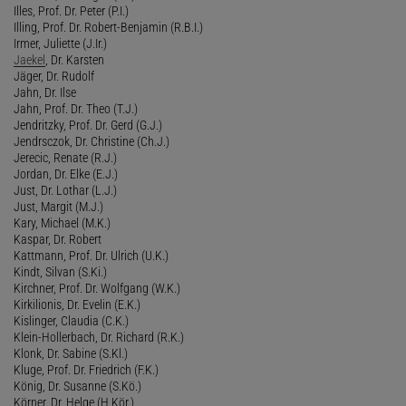
Illes, Prof. Dr. Peter (P.I.)
Illing, Prof. Dr. Robert-Benjamin (R.B.I.)
Irmer, Juliette (J.Ir.)
Jaekel
, Dr. Karsten
Jäger, Dr. Rudolf
Jahn, Dr. Ilse
Jahn, Prof. Dr. Theo (T.J.)
Jendritzky, Prof. Dr. Gerd (G.J.)
Jendrsczok, Dr. Christine (Ch.J.)
Jerecic, Renate (R.J.)
Jordan, Dr. Elke (E.J.)
Just, Dr. Lothar (L.J.)
Just, Margit (M.J.)
Kary, Michael (M.K.)
Kaspar, Dr. Robert
Kattmann, Prof. Dr. Ulrich (U.K.)
Kindt, Silvan (S.Ki.)
Kirchner, Prof. Dr. Wolfgang (W.K.)
Kirkilionis, Dr. Evelin (E.K.)
Kislinger, Claudia (C.K.)
Klein-Hollerbach, Dr. Richard (R.K.)
Klonk, Dr. Sabine (S.Kl.)
Kluge, Prof. Dr. Friedrich (F.K.)
König, Dr. Susanne (S.Kö.)
Körner, Dr. Helge (H.Kör.)