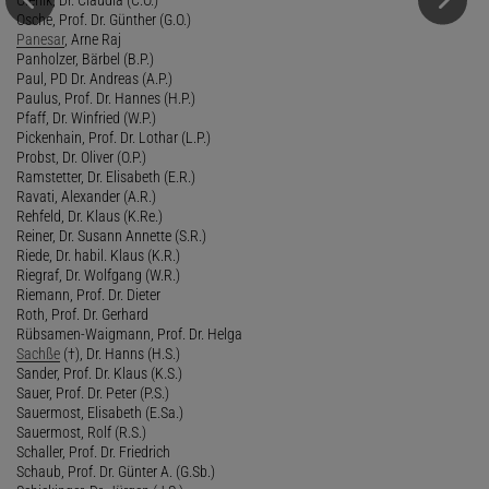
Osche, Prof. Dr. Günther (G.O.)
Panesar
, Arne Raj
Panholzer, Bärbel (B.P.)
Paul, PD Dr. Andreas (A.P.)
Paulus, Prof. Dr. Hannes (H.P.)
Pfaff, Dr. Winfried (W.P.)
Pickenhain, Prof. Dr. Lothar (L.P.)
Probst, Dr. Oliver (O.P.)
Ramstetter, Dr. Elisabeth (E.R.)
Ravati, Alexander (A.R.)
Rehfeld, Dr. Klaus (K.Re.)
Reiner, Dr. Susann Annette (S.R.)
Riede, Dr. habil. Klaus (K.R.)
Riegraf, Dr. Wolfgang (W.R.)
Riemann, Prof. Dr. Dieter
Roth, Prof. Dr. Gerhard
Rübsamen-Waigmann, Prof. Dr. Helga
Sachße
(†), Dr. Hanns (H.S.)
Sander, Prof. Dr. Klaus (K.S.)
Sauer, Prof. Dr. Peter (P.S.)
Sauermost, Elisabeth (E.Sa.)
Sauermost, Rolf (R.S.)
Schaller, Prof. Dr. Friedrich
Schaub, Prof. Dr. Günter A. (G.Sb.)