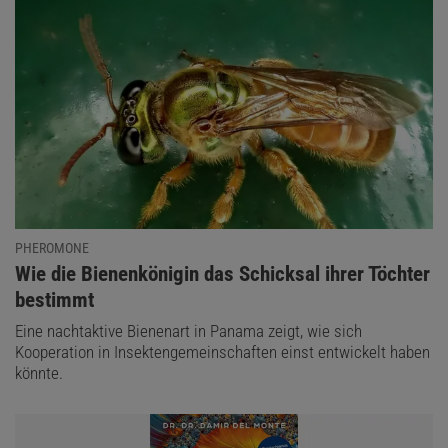
PHEROMONE
:
Wie die Bienenkönigin das Schicksal ihrer Töchter
bestimmt
Eine nachtaktive Bienenart in Panama zeigt, wie sich
Kooperation in Insektengemeinschaften einst entwickelt haben
könnte.