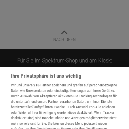
NACH OBEN
Für Sie im Spektrum-Shop und am Kiosk:
Ihre Privatsphäre ist uns wichtig
Wir und unsere
218
-Partner speichern und greifen auf personenbezogene
Daten wie Browserdaten oder eindeutige Kennungen auf Ihrem Gerät zu.
Durch Auswahl von Akzeptieren aktivieren Sie Tracking-Technologien für
die unter „Wir und unsere Partner verarbeiten Daten, um Ihnen Dienste
bereitzustellen“ aufgeführten Zwecke. Durch Auswahl von Alle ablehnen
WEITERE NEUERSCHEINUNGEN
SPEKTRUM SHOP
oder Widerruf Ihrer Einwilligung werden diese deaktiviert. Wenn Tracker
deaktiviert sind, sind manche Inhalte und Anzeigen möglicherweise nicht
mehr so relevant für Sie. Sie können dieses Menü jederzeit wieder
aufrufen, um Ihre Einstellungen zu ändern oder Ihre Einwilligung zu