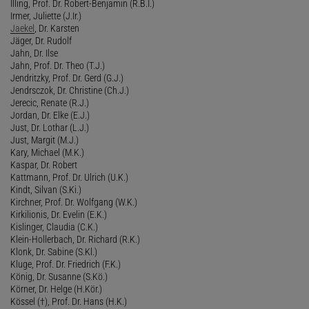
Illing, Prof. Dr. Robert-Benjamin (R.B.I.)
Irmer, Juliette (J.Ir.)
Jaekel
, Dr. Karsten
Jäger, Dr. Rudolf
Jahn, Dr. Ilse
Jahn, Prof. Dr. Theo (T.J.)
Jendritzky, Prof. Dr. Gerd (G.J.)
Jendrsczok, Dr. Christine (Ch.J.)
Jerecic, Renate (R.J.)
Jordan, Dr. Elke (E.J.)
Just, Dr. Lothar (L.J.)
Just, Margit (M.J.)
Kary, Michael (M.K.)
Kaspar, Dr. Robert
Kattmann, Prof. Dr. Ulrich (U.K.)
Kindt, Silvan (S.Ki.)
Kirchner, Prof. Dr. Wolfgang (W.K.)
Kirkilionis, Dr. Evelin (E.K.)
Kislinger, Claudia (C.K.)
Klein-Hollerbach, Dr. Richard (R.K.)
Klonk, Dr. Sabine (S.Kl.)
Kluge, Prof. Dr. Friedrich (F.K.)
König, Dr. Susanne (S.Kö.)
Körner, Dr. Helge (H.Kör.)
Kössel (†), Prof. Dr. Hans (H.K.)