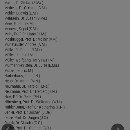
Martin, Dr. Stefan (S.Ma.)
Medicus, Dr. Gerhard (G.M.)
Mehler, Ludwig (L.M.)
Mehraein, Dr. Susan (S.Me.)
Meier, Kirstin (K.M.)
Meineke, Sigrid (S.M.)
Mohr, Prof. Dr. Hans (H.M.)
Mosbrugger, Prof. Dr. Volker (V.M.)
Mühlhäusler, Andrea (A.M.)
Müller, Dr. Ralph (R.Mü.)
Müller, Ulrich (U.Mü.)
Müller, Wolfgang Harry (W.H.M.)
Murmann-Kristen, Dr. Luise (L.Mu.)
Mutke, Jens (J.M.)
Narberhaus, Ingo (I.N.)
Neub, Dr. Martin (M.N.)
Neumann, Dr. Harald (H.Ne.)
Neumann, Prof. Dr. Herbert (H.N.)
Nick, PD Dr. Peter (P.N.)
Nörenberg, Prof. Dr. Wolfgang (W.N.)
Nübler-Jung, Prof. Dr. Katharina (K.N.)
Oehler, Prof. Dr. Jochen (J.Oe.)
Oelze, Prof. Dr. Jürgen (J.O.)
Olenik, Dr. Claudia (C.O.)
Osche, Prof. Dr. Günther (G.O.)