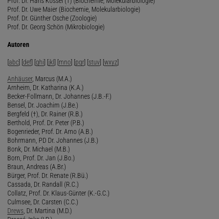
Prof. Dr. Hans Kössel (†) (Biochemie, Molekularbiologie)
Prof. Dr. Uwe Maier (Biochemie, Molekularbiologie)
Prof. Dr. Günther Osche (Zoologie)
Prof. Dr. Georg Schön (Mikrobiologie)
Autoren
[
abc
] [
def
] [
ghi
] [
jkl
] [
mno
] [
pqr
] [
stuv
] [
wxyz
]
Anhäuser
, Marcus (M.A.)
Arnheim, Dr. Katharina (K.A.)
Becker-Follmann, Dr. Johannes (J.B.-F.)
Bensel, Dr. Joachim (J.Be.)
Bergfeld (†), Dr. Rainer (R.B.)
Berthold, Prof. Dr. Peter (P.B.)
Bogenrieder, Prof. Dr. Arno (A.B.)
Bohrmann, PD Dr. Johannes (J.B.)
Bonk, Dr. Michael (M.B.)
Born, Prof. Dr. Jan (J.Bo.)
Braun, Andreas (A.Br.)
Bürger, Prof. Dr. Renate (R.Bü.)
Cassada, Dr. Randall (R.C.)
Collatz, Prof. Dr. Klaus-Günter (K.-G.C.)
Culmsee, Dr. Carsten (C.C.)
Drews
, Dr. Martina (M.D.)