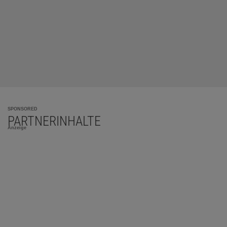
SPONSORED
PARTNERINHALTE
Anzeige