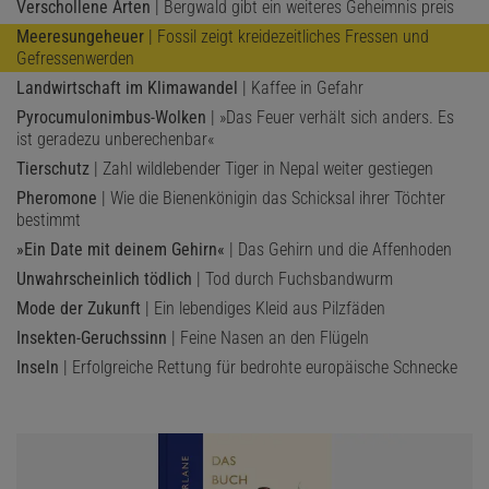
Verschollene Arten
| Bergwald gibt ein weiteres Geheimnis preis
Meeresungeheuer
| Fossil zeigt kreidezeitliches Fressen und
Gefressenwerden
Landwirtschaft im Klimawandel
| Kaffee in Gefahr
Pyrocumulonimbus-Wolken
| »Das Feuer verhält sich anders. Es
ist geradezu unberechenbar«
Tierschutz
| Zahl wildlebender Tiger in Nepal weiter gestiegen
Pheromone
| Wie die Bienenkönigin das Schicksal ihrer Töchter
bestimmt
»Ein Date mit deinem Gehirn«
| Das Gehirn und die Affenhoden
Unwahrscheinlich tödlich
| Tod durch Fuchsbandwurm
Mode der Zukunft
| Ein lebendiges Kleid aus Pilzfäden
Insekten-Geruchssinn
| Feine Nasen an den Flügeln
Inseln
| Erfolgreiche Rettung für bedrohte europäische Schnecke