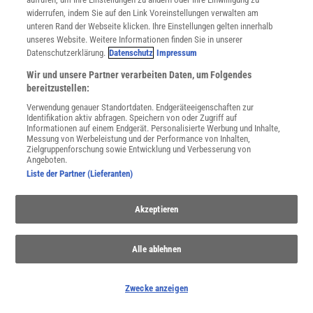
Spektrum
.de-Newsletter abonnieren
widerrufen, indem Sie auf den Link Voreinstellungen verwalten am
unteren Rand der Webseite klicken. Ihre Einstellungen gelten innerhalb
JETZT ANMELDEN!
unseres Website. Weitere Informationen finden Sie in unserer
Datenschutzerklärung.
Datenschutz
Impressum
Sie können unsere Newsletter jederzeit wieder abbestellen. Infos zu unserem Umgang
Wir und unsere Partner verarbeiten Daten, um Folgendes
mit Ihren personenbezogenen Daten finden Sie in unserer
Datenschutzerklärung
.
bereitzustellen:
Verwendung genauer Standortdaten. Endgeräteeigenschaften zur
Identifikation aktiv abfragen. Speichern von oder Zugriff auf
Informationen auf einem Endgerät. Personalisierte Werbung und Inhalte,
SERVICES
Messung von Werbeleistung und der Performance von Inhalten,
Newsletter
Zielgruppenforschung sowie Entwicklung und Verbesserung von
Angeboten.
Kontakt
Liste der Partner (Lieferanten)
Spektrum Shop
Im Handel kaufen
Presse
Akzeptieren
Verträge kündigen
Widerruf
Alle ablehnen
INFO
Mediadaten
Zwecke anzeigen
Datenschutz
Nutzungsbedingungen