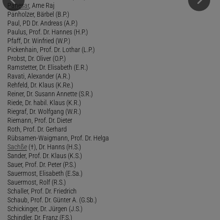
Panesar
, Arne Raj
Panholzer, Bärbel (B.P.)
Paul, PD Dr. Andreas (A.P.)
Paulus, Prof. Dr. Hannes (H.P.)
Pfaff, Dr. Winfried (W.P.)
Pickenhain, Prof. Dr. Lothar (L.P.)
Probst, Dr. Oliver (O.P.)
Ramstetter, Dr. Elisabeth (E.R.)
Ravati, Alexander (A.R.)
Rehfeld, Dr. Klaus (K.Re.)
Reiner, Dr. Susann Annette (S.R.)
Riede, Dr. habil. Klaus (K.R.)
Riegraf, Dr. Wolfgang (W.R.)
Riemann, Prof. Dr. Dieter
Roth, Prof. Dr. Gerhard
Rübsamen-Waigmann, Prof. Dr. Helga
Sachße
(†), Dr. Hanns (H.S.)
Sander, Prof. Dr. Klaus (K.S.)
Sauer, Prof. Dr. Peter (P.S.)
Sauermost, Elisabeth (E.Sa.)
Sauermost, Rolf (R.S.)
Schaller, Prof. Dr. Friedrich
Schaub, Prof. Dr. Günter A. (G.Sb.)
Schickinger, Dr. Jürgen (J.S.)
Schindler, Dr. Franz (F.S.)