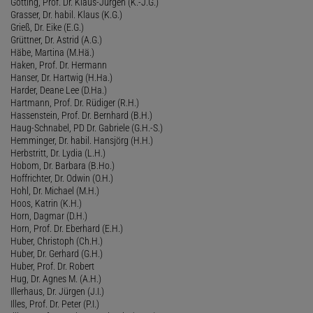
Götting, Prof. Dr. Klaus-Jürgen (K.-J.G.)
Grasser, Dr. habil. Klaus (K.G.)
Grieß, Dr. Eike (E.G.)
Grüttner, Dr. Astrid (A.G.)
Häbe, Martina (M.Hä.)
Haken, Prof. Dr. Hermann
Hanser, Dr. Hartwig (H.Ha.)
Harder, Deane Lee (D.Ha.)
Hartmann, Prof. Dr. Rüdiger (R.H.)
Hassenstein, Prof. Dr. Bernhard (B.H.)
Haug-Schnabel, PD Dr. Gabriele (G.H.-S.)
Hemminger, Dr. habil. Hansjörg (H.H.)
Herbstritt, Dr. Lydia (L.H.)
Hobom, Dr. Barbara (B.Ho.)
Hoffrichter, Dr. Odwin (O.H.)
Hohl, Dr. Michael (M.H.)
Hoos, Katrin (K.H.)
Horn, Dagmar (D.H.)
Horn, Prof. Dr. Eberhard (E.H.)
Huber, Christoph (Ch.H.)
Huber, Dr. Gerhard (G.H.)
Huber, Prof. Dr. Robert
Hug, Dr. Agnes M. (A.H.)
Illerhaus, Dr. Jürgen (J.I.)
Illes, Prof. Dr. Peter (P.I.)