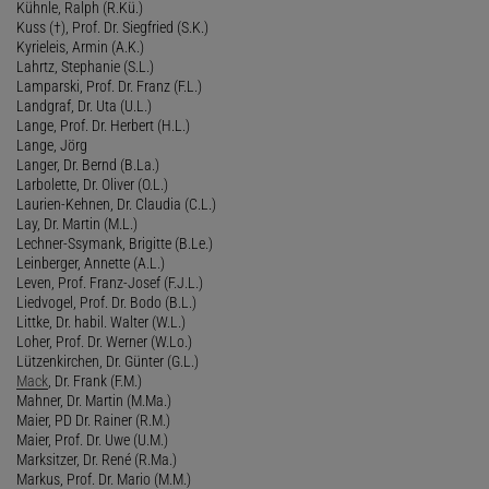
Kühnle, Ralph (R.Kü.)
Kuss (†), Prof. Dr. Siegfried (S.K.)
Kyrieleis, Armin (A.K.)
Lahrtz, Stephanie (S.L.)
Lamparski, Prof. Dr. Franz (F.L.)
Landgraf, Dr. Uta (U.L.)
Lange, Prof. Dr. Herbert (H.L.)
Lange, Jörg
Langer, Dr. Bernd (B.La.)
Larbolette, Dr. Oliver (O.L.)
Laurien-Kehnen, Dr. Claudia (C.L.)
Lay, Dr. Martin (M.L.)
Lechner-Ssymank, Brigitte (B.Le.)
Leinberger, Annette (A.L.)
Leven, Prof. Franz-Josef (F.J.L.)
Liedvogel, Prof. Dr. Bodo (B.L.)
Littke, Dr. habil. Walter (W.L.)
Loher, Prof. Dr. Werner (W.Lo.)
Lützenkirchen, Dr. Günter (G.L.)
Mack
, Dr. Frank (F.M.)
Mahner, Dr. Martin (M.Ma.)
Maier, PD Dr. Rainer (R.M.)
Maier, Prof. Dr. Uwe (U.M.)
Marksitzer, Dr. René (R.Ma.)
Markus, Prof. Dr. Mario (M.M.)