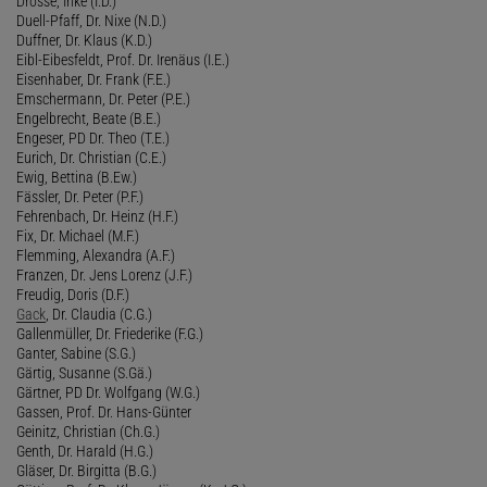
Drossé, Inke (I.D.)
Duell-Pfaff, Dr. Nixe (N.D.)
Duffner, Dr. Klaus (K.D.)
Eibl-Eibesfeldt, Prof. Dr. Irenäus (I.E.)
Eisenhaber, Dr. Frank (F.E.)
Emschermann, Dr. Peter (P.E.)
Engelbrecht, Beate (B.E.)
Engeser, PD Dr. Theo (T.E.)
Eurich, Dr. Christian (C.E.)
Ewig, Bettina (B.Ew.)
Fässler, Dr. Peter (P.F.)
Fehrenbach, Dr. Heinz (H.F.)
Fix, Dr. Michael (M.F.)
Flemming, Alexandra (A.F.)
Franzen, Dr. Jens Lorenz (J.F.)
Freudig, Doris (D.F.)
Gack
, Dr. Claudia (C.G.)
Gallenmüller, Dr. Friederike (F.G.)
Ganter, Sabine (S.G.)
Gärtig, Susanne (S.Gä.)
Gärtner, PD Dr. Wolfgang (W.G.)
Gassen, Prof. Dr. Hans-Günter
Geinitz, Christian (Ch.G.)
Genth, Dr. Harald (H.G.)
Gläser, Dr. Birgitta (B.G.)