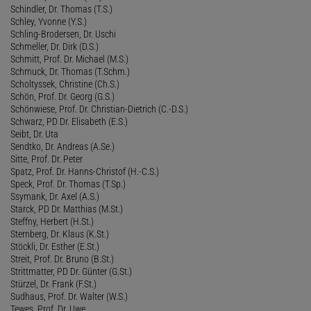
Schindler, Dr. Thomas (T.S.)
Schley, Yvonne (Y.S.)
Schling-Brodersen, Dr. Uschi
Schmeller, Dr. Dirk (D.S.)
Schmitt, Prof. Dr. Michael (M.S.)
Schmuck, Dr. Thomas (T.Schm.)
Scholtyssek, Christine (Ch.S.)
Schön, Prof. Dr. Georg (G.S.)
Schönwiese, Prof. Dr. Christian-Dietrich (C.-D.S.)
Schwarz, PD Dr. Elisabeth (E.S.)
Seibt, Dr. Uta
Sendtko, Dr. Andreas (A.Se.)
Sitte, Prof. Dr. Peter
Spatz, Prof. Dr. Hanns-Christof (H.-C.S.)
Speck, Prof. Dr. Thomas (T.Sp.)
Ssymank, Dr. Axel (A.S.)
Starck, PD Dr. Matthias (M.St.)
Steffny, Herbert (H.St.)
Sternberg, Dr. Klaus (K.St.)
Stöckli, Dr. Esther (E.St.)
Streit, Prof. Dr. Bruno (B.St.)
Strittmatter, PD Dr. Günter (G.St.)
Stürzel, Dr. Frank (F.St.)
Sudhaus, Prof. Dr. Walter (W.S.)
Tewes, Prof. Dr. Uwe