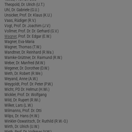
Theopold, Dr. Ulrich (U.T.)
Uhl, Dr. Gabriele (G.U.)
Unsicker, Prof. Dr. Klaus (K.U.)
Vaas, Rüdiger (R.V.)
Vogt, Prof. Dr. Joachim (J.V.)
Vollmer, Prof. Dr. Dr. Gerhard (G.V.)
Wagner
, Prof. Dr. Edgar (E.W.)
Wagner, Eva-Maria
Wagner, Thomas (T.W.)
Wandtner, Dr. Reinhard (R.Wa.)
Warnke-Grüttner, Dr. Raimund (R.W.)
Weber, Dr. Manfred (M.W.)
Wegener, Dr. Dorothee (D.W.)
Weth, Dr. Robert (R.We.)
Weyand, Anne (A.W.)
Weygoldt, Prof. Dr. Peter (P.W.)
Wicht, PD Dr. Helmut (H.Wi.)
Wickler, Prof. Dr. Wolfgang
Wild, Dr. Rupert (R.Wi.)
Wilker, Lars (L.W.)
Wilmanns, Prof. Dr. Otti
Wilps, Dr. Hans (H.W.)
Winkler-Oswatitsch, Dr. Ruthild (R.W.-O.)
Wirth, Dr. Ulrich (U.W.)
Wirth, Prof. Dr. Volkmar (V.W.)