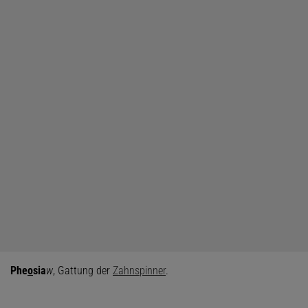
Phe
o
sia
w
, Gattung der
Zahnspinner
.