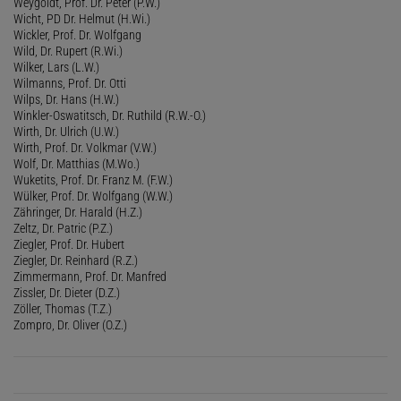
Weygoldt, Prof. Dr. Peter (P.W.)
Wicht, PD Dr. Helmut (H.Wi.)
Wickler, Prof. Dr. Wolfgang
Wild, Dr. Rupert (R.Wi.)
Wilker, Lars (L.W.)
Wilmanns, Prof. Dr. Otti
Wilps, Dr. Hans (H.W.)
Winkler-Oswatitsch, Dr. Ruthild (R.W.-O.)
Wirth, Dr. Ulrich (U.W.)
Wirth, Prof. Dr. Volkmar (V.W.)
Wolf, Dr. Matthias (M.Wo.)
Wuketits, Prof. Dr. Franz M. (F.W.)
Wülker, Prof. Dr. Wolfgang (W.W.)
Zähringer, Dr. Harald (H.Z.)
Zeltz, Dr. Patric (P.Z.)
Ziegler, Prof. Dr. Hubert
Ziegler, Dr. Reinhard (R.Z.)
Zimmermann, Prof. Dr. Manfred
Zissler, Dr. Dieter (D.Z.)
Zöller, Thomas (T.Z.)
Zompro, Dr. Oliver (O.Z.)