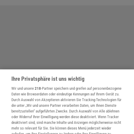
Ihre Privatsphäre ist uns wichtig
Wir und unsere
218
-Partner speichern und greifen auf personenbezogene
Daten wie Browserdaten oder eindeutige Kennungen auf Ihrem Gerät zu.
Durch Auswahl von Akzeptieren aktivieren Sie Tracking-Technologien für
die unter „Wir und unsere Partner verarbeiten Daten, um Ihnen Dienste
bereitzustellen“ aufgeführten Zwecke. Durch Auswahl von Alle ablehnen
SPONSORED
oder Widerruf Ihrer Einwilligung werden diese deaktiviert. Wenn Tracker
PARTNERINHALTE
deaktiviert sind, sind manche Inhalte und Anzeigen möglicherweise nicht
Anzeige
mehr so relevant für Sie. Sie können dieses Menü jederzeit wieder
aufrufen, um Ihre Einstellungen zu ändern oder Ihre Einwilligung zu