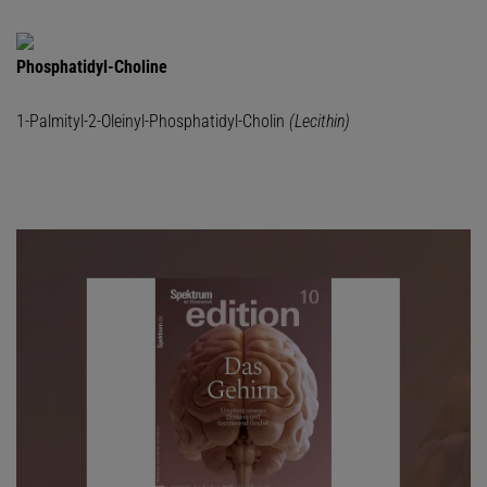
Phosphatidyl-Choline
1-Palmityl-2-Oleinyl-Phosphatidyl-Cholin
(Lecithin)