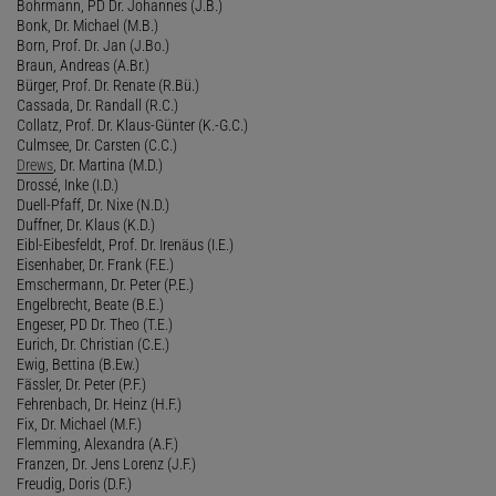
Bohrmann, PD Dr. Johannes (J.B.)
Bonk, Dr. Michael (M.B.)
Born, Prof. Dr. Jan (J.Bo.)
Braun, Andreas (A.Br.)
Bürger, Prof. Dr. Renate (R.Bü.)
Cassada, Dr. Randall (R.C.)
Collatz, Prof. Dr. Klaus-Günter (K.-G.C.)
Culmsee, Dr. Carsten (C.C.)
Drews
, Dr. Martina (M.D.)
Drossé, Inke (I.D.)
Duell-Pfaff, Dr. Nixe (N.D.)
Duffner, Dr. Klaus (K.D.)
Eibl-Eibesfeldt, Prof. Dr. Irenäus (I.E.)
Eisenhaber, Dr. Frank (F.E.)
Emschermann, Dr. Peter (P.E.)
Engelbrecht, Beate (B.E.)
Engeser, PD Dr. Theo (T.E.)
Eurich, Dr. Christian (C.E.)
Ewig, Bettina (B.Ew.)
Fässler, Dr. Peter (P.F.)
Fehrenbach, Dr. Heinz (H.F.)
Fix, Dr. Michael (M.F.)
Flemming, Alexandra (A.F.)
Franzen, Dr. Jens Lorenz (J.F.)
Freudig, Doris (D.F.)