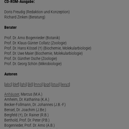
CD-ROM-Ausgabe:
Doris Freudig (Redaktion und Konzeption)
Richard Zinken (Beratung)
Berater
Prof. Dr. Arno Bogenrieder (Botanik)
Prof. Dr. Klaus-Günter Collatz (Zoologie)
Prof. Dr. Hans Kössel (†) (Biochemie, Molekularbiologie)
Prof. Dr. Uwe Maier (Biochemie, Molekularbiologie)
Prof. Dr. Günther Osche (Zoologie)
Prof. Dr. Georg Schön (Mikrobiologie)
Autoren
[
abc
] [
def
] [
ghi
] [
jkl
] [
mno
] [
pqr
] [
stuv
] [
wxyz
]
Anhäuser
, Marcus (M.A.)
Arnheim, Dr. Katharina (K.A.)
Becker-Follmann, Dr. Johannes (J.B.-F.)
Bensel, Dr. Joachim (J.Be.)
Bergfeld (†), Dr. Rainer (R.B.)
Berthold, Prof. Dr. Peter (P.B.)
Bogenrieder, Prof. Dr. Arno (A.B.)