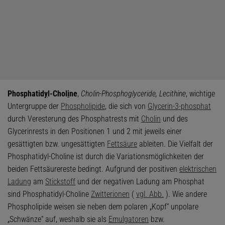
Phosphatid
y
l-Chol
i
ne
,
Cholin-Phosphoglyceride, Lecithine
, wichtige
Untergruppe der
Phospholipide
, die sich von
Glycerin-3-phosphat
durch Veresterung des Phosphatrests mit
Cholin
und des
Glycerinrests in den Positionen 1 und 2 mit jeweils einer
gesättigten bzw. ungesättigten
Fettsäure
ableiten. Die Vielfalt der
Phosphatidyl-Choline ist durch die Variationsmöglichkeiten der
beiden Fettsäurereste bedingt. Aufgrund der positiven
elektrischen
Ladung
am
Stickstoff
und der negativen Ladung am Phosphat
sind Phosphatidyl-Choline
Zwitterionen
(
vgl. Abb.
). Wie andere
Phospholipide weisen sie neben dem polaren „Kopf“ unpolare
„Schwänze“ auf, weshalb sie als
Emulgatoren
bzw.