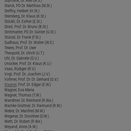
Ssymank, Dr. Axel (A.S.)
Starck, PD Dr. Matthias (M.St.)
Steffny, Herbert (H.St.)
Sternberg, Dr. Klaus (K.St.)
Stöckli, Dr. Esther (E.St.)
Streit, Prof. Dr. Bruno (B.St.)
Strittmatter, PD Dr. Günter (G.St.)
Stürzel, Dr. Frank (F.St.)
Sudhaus, Prof. Dr. Walter (W.S.)
Tewes, Prof. Dr. Uwe
Theopold, Dr. Ulrich (U.T.)
Uhl, Dr. Gabriele (G.U.)
Unsicker, Prof. Dr. Klaus (K.U.)
Vaas, Rüdiger (R.V.)
Vogt, Prof. Dr. Joachim (J.V.)
Vollmer, Prof. Dr. Dr. Gerhard (G.V.)
Wagner
, Prof. Dr. Edgar (E.W.)
Wagner, Eva-Maria
Wagner, Thomas (T.W.)
Wandtner, Dr. Reinhard (R.Wa.)
Warnke-Grüttner, Dr. Raimund (R.W.)
Weber, Dr. Manfred (M.W.)
Wegener, Dr. Dorothee (D.W.)
Weth, Dr. Robert (R.We.)
Weyand, Anne (A.W.)