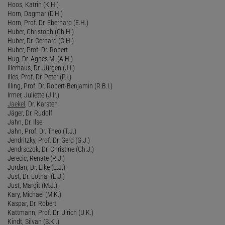
Hoos, Katrin (K.H.)
Horn, Dagmar (D.H.)
Horn, Prof. Dr. Eberhard (E.H.)
Huber, Christoph (Ch.H.)
Huber, Dr. Gerhard (G.H.)
Huber, Prof. Dr. Robert
Hug, Dr. Agnes M. (A.H.)
Illerhaus, Dr. Jürgen (J.I.)
Illes, Prof. Dr. Peter (P.I.)
Illing, Prof. Dr. Robert-Benjamin (R.B.I.)
Irmer, Juliette (J.Ir.)
Jaekel
, Dr. Karsten
Jäger, Dr. Rudolf
Jahn, Dr. Ilse
Jahn, Prof. Dr. Theo (T.J.)
Jendritzky, Prof. Dr. Gerd (G.J.)
Jendrsczok, Dr. Christine (Ch.J.)
Jerecic, Renate (R.J.)
Jordan, Dr. Elke (E.J.)
Just, Dr. Lothar (L.J.)
Just, Margit (M.J.)
Kary, Michael (M.K.)
Kaspar, Dr. Robert
Kattmann, Prof. Dr. Ulrich (U.K.)
Kindt, Silvan (S.Ki.)