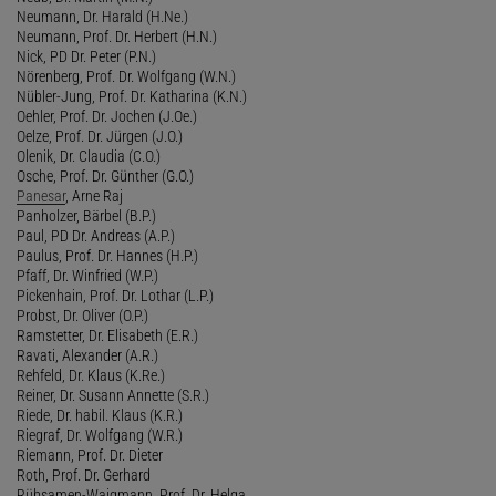
Neumann, Dr. Harald (H.Ne.)
Neumann, Prof. Dr. Herbert (H.N.)
Nick, PD Dr. Peter (P.N.)
Nörenberg, Prof. Dr. Wolfgang (W.N.)
Nübler-Jung, Prof. Dr. Katharina (K.N.)
Oehler, Prof. Dr. Jochen (J.Oe.)
Oelze, Prof. Dr. Jürgen (J.O.)
Olenik, Dr. Claudia (C.O.)
Osche, Prof. Dr. Günther (G.O.)
Panesar
, Arne Raj
Panholzer, Bärbel (B.P.)
Paul, PD Dr. Andreas (A.P.)
Paulus, Prof. Dr. Hannes (H.P.)
Pfaff, Dr. Winfried (W.P.)
Pickenhain, Prof. Dr. Lothar (L.P.)
Probst, Dr. Oliver (O.P.)
Ramstetter, Dr. Elisabeth (E.R.)
Ravati, Alexander (A.R.)
Rehfeld, Dr. Klaus (K.Re.)
Reiner, Dr. Susann Annette (S.R.)
Riede, Dr. habil. Klaus (K.R.)
Riegraf, Dr. Wolfgang (W.R.)
Riemann, Prof. Dr. Dieter
Roth, Prof. Dr. Gerhard
Rübsamen-Waigmann, Prof. Dr. Helga