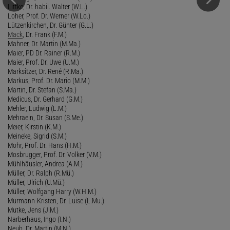
Littke, Dr. habil. Walter (W.L.)
Loher, Prof. Dr. Werner (W.Lo.)
Lützenkirchen, Dr. Günter (G.L.)
Mack
, Dr. Frank (F.M.)
Mahner, Dr. Martin (M.Ma.)
Maier, PD Dr. Rainer (R.M.)
Maier, Prof. Dr. Uwe (U.M.)
Marksitzer, Dr. René (R.Ma.)
Markus, Prof. Dr. Mario (M.M.)
Martin, Dr. Stefan (S.Ma.)
Medicus, Dr. Gerhard (G.M.)
Mehler, Ludwig (L.M.)
Mehraein, Dr. Susan (S.Me.)
Meier, Kirstin (K.M.)
Meineke, Sigrid (S.M.)
Mohr, Prof. Dr. Hans (H.M.)
Mosbrugger, Prof. Dr. Volker (V.M.)
Mühlhäusler, Andrea (A.M.)
Müller, Dr. Ralph (R.Mü.)
Müller, Ulrich (U.Mü.)
Müller, Wolfgang Harry (W.H.M.)
Murmann-Kristen, Dr. Luise (L.Mu.)
Mutke, Jens (J.M.)
Narberhaus, Ingo (I.N.)
Neub, Dr. Martin (M.N.)