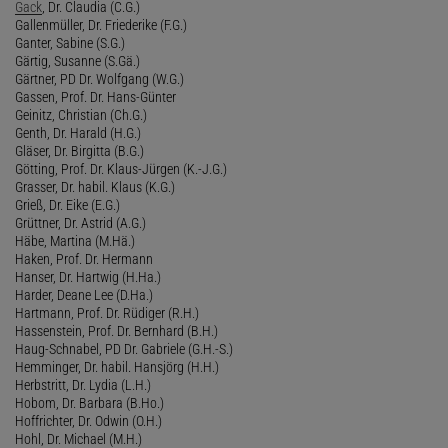
Gack
, Dr. Claudia (C.G.)
Gallenmüller, Dr. Friederike (F.G.)
Ganter, Sabine (S.G.)
Gärtig, Susanne (S.Gä.)
Gärtner, PD Dr. Wolfgang (W.G.)
Gassen, Prof. Dr. Hans-Günter
Geinitz, Christian (Ch.G.)
Genth, Dr. Harald (H.G.)
Gläser, Dr. Birgitta (B.G.)
Götting, Prof. Dr. Klaus-Jürgen (K.-J.G.)
Grasser, Dr. habil. Klaus (K.G.)
Grieß, Dr. Eike (E.G.)
Grüttner, Dr. Astrid (A.G.)
Häbe, Martina (M.Hä.)
Haken, Prof. Dr. Hermann
Hanser, Dr. Hartwig (H.Ha.)
Harder, Deane Lee (D.Ha.)
Hartmann, Prof. Dr. Rüdiger (R.H.)
Hassenstein, Prof. Dr. Bernhard (B.H.)
Haug-Schnabel, PD Dr. Gabriele (G.H.-S.)
Hemminger, Dr. habil. Hansjörg (H.H.)
Herbstritt, Dr. Lydia (L.H.)
Hobom, Dr. Barbara (B.Ho.)
Hoffrichter, Dr. Odwin (O.H.)
Hohl, Dr. Michael (M.H.)