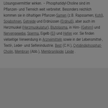
Lösungsvermittler wirken. – Phosphatidyl-Choline sind im
Pflanzen- und Tierreich weit verbreitet. Besonders reichlich
kommen sie in ölhaltigen Pflanzen-
Samen
(z.B. Rapssamen;
Kohl
),
Sojabohnen
,
Getreide
und Erdnüssen (
Erdnuß
), aber auch im
Herzmuskel (
Herzmuskulatur
),
Blutplasma
, in Hirn- (
Gehirn
) und
Nervengewebe
,
Sperma
, Eigelb (
Ei
) und
Hefen
vor. Sie finden
vielseitige Verwendung in
Arzneimitteln
sowie in der Lebensmittel-,
Textil-, Leder- und Seifenindustrie.
Best
(C.H.),
Cytidindiphosphat-
Cholin
,
Membran
(Abb.),
Membranlipide
;
Lipide
.