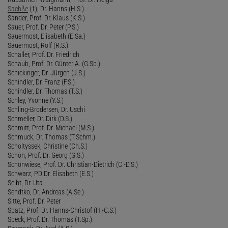
Sachße
(†), Dr. Hanns (H.S.)
Sander, Prof. Dr. Klaus (K.S.)
Sauer, Prof. Dr. Peter (P.S.)
Sauermost, Elisabeth (E.Sa.)
Sauermost, Rolf (R.S.)
Schaller, Prof. Dr. Friedrich
Schaub, Prof. Dr. Günter A. (G.Sb.)
Schickinger, Dr. Jürgen (J.S.)
Schindler, Dr. Franz (F.S.)
Schindler, Dr. Thomas (T.S.)
Schley, Yvonne (Y.S.)
Schling-Brodersen, Dr. Uschi
Schmeller, Dr. Dirk (D.S.)
Schmitt, Prof. Dr. Michael (M.S.)
Schmuck, Dr. Thomas (T.Schm.)
Scholtyssek, Christine (Ch.S.)
Schön, Prof. Dr. Georg (G.S.)
Schönwiese, Prof. Dr. Christian-Dietrich (C.-D.S.)
Schwarz, PD Dr. Elisabeth (E.S.)
Seibt, Dr. Uta
Sendtko, Dr. Andreas (A.Se.)
Sitte, Prof. Dr. Peter
Spatz, Prof. Dr. Hanns-Christof (H.-C.S.)
Speck, Prof. Dr. Thomas (T.Sp.)