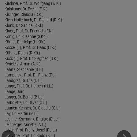
Kirchner, Prof. Dr. Wolfgang (W.K.)
Kirkilionis, Dr. Evelin (E.K.)
Kislinger, Claudia (C.K.)
Klein-Hollerbach, Dr. Richard (R.K.)
Klonk, Dr. Sabine (S.Kl.)
Kluge, Prof. Dr. Friedrich (F.K.)
König, Dr. Susanne (S.Kö.)
Körner, Dr. Helge (H.Kör.)
Kössel (†), Prof. Dr. Hans (H.K.)
Kühnle, Ralph (R.Kü.)
Kuss (†), Prof. Dr. Siegfried (S.K.)
Kyrieleis, Armin (A.K.)
Lahrtz, Stephanie (S.L.)
Lamparski, Prof. Dr. Franz (F.L.)
Landgraf, Dr. Uta (U.L.)
Lange, Prof. Dr. Herbert (H.L.)
Lange, Jörg
Langer, Dr. Bernd (B.La.)
Larbolette, Dr. Oliver (O.L.)
Laurien-Kehnen, Dr. Claudia (C.L.)
Lay, Dr. Martin (M.L.)
Lechner-Ssymank, Brigitte (B.Le.)
Leinberger, Annette (A.L.)
Leven, Prof. Franz-Josef (F.J.L.)
Liedvogel, Prof. Dr. Bodo (B.L.)