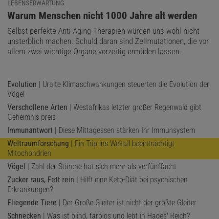
LEBENSERWARTUNG
:
Warum Menschen nicht 1000 Jahre alt werden
Selbst perfekte Anti-Aging-Therapien würden uns wohl nicht
unsterblich machen. Schuld daran sind Zellmutationen, die vor
allem zwei wichtige Organe vorzeitig ermüden lassen.
Evolution
| Uralte Klimaschwankungen steuerten die Evolution der
Vögel
Verschollene Arten
| Westafrikas letzter großer Regenwald gibt
Geheimnis preis
Immunantwort
| Diese Mittagessen stärken Ihr Immunsystem
Weltraumforschung
| Ein Trip ins Weltall beeinträchtigt
Mitochondrien
Vögel
| Zahl der Störche hat sich mehr als verfünffacht
Zucker raus, Fett rein
| Hilft eine Keto-Diät bei psychischen
Erkrankungen?
Fliegende Tiere
| Der Große Gleiter ist nicht der größte Gleiter
Schnecken
| Was ist blind, farblos und lebt in Hades' Reich?