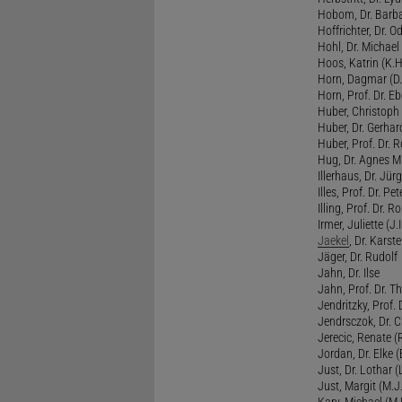
Hobom, Dr. Barba
Hoffrichter, Dr. O
Hohl, Dr. Michael
Hoos, Katrin (K.H
Horn, Dagmar (D.
Horn, Prof. Dr. Eb
Huber, Christoph 
Huber, Dr. Gerhar
Huber, Prof. Dr. R
Hug, Dr. Agnes M.
Illerhaus, Dr. Jürg
Illes, Prof. Dr. Pete
Illing, Prof. Dr. 
Irmer, Juliette (J.Ir
Jaekel
, Dr. Karst
Jäger, Dr. Rudolf
Jahn, Dr. Ilse
Jahn, Prof. Dr. Th
Jendritzky, Prof. 
Jendrsczok, Dr. Ch
Jerecic, Renate (R
Jordan, Dr. Elke (
Just, Dr. Lothar (L
Just, Margit (M.J.
Kary, Michael (M.