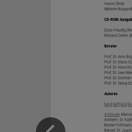
Hanns Strub
Melanie Waigand
CD-ROM-Ausgab
Doris Freudig (R
Richard Zinken (
Berater
Prof. Dr. Arno Bo
Prof. Dr. Klaus-G
Prof. Dr. Hans Kö
Prof. Dr. Uwe Mai
Prof. Dr. Günther
Prof. Dr. Georg S
Autoren
[
abc
] [
def
] [
ghi
] [
jk
Anhäuser
, Marcus
Arnheim, Dr. Kath
Becker-Follmann, 
Bensel, Dr. Joach