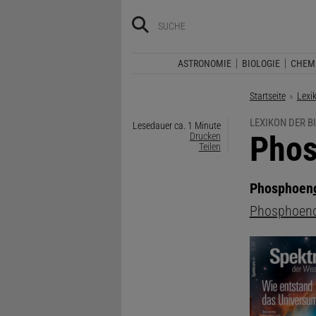
ASTRONOMIE
BIOLOGIE
CHEM
Startseite
Lexi
LEXIKON DER B
Lesedauer ca. 1 Minute
:
Phos
Drucken
Teilen
Phosphoen
Phosphoeno