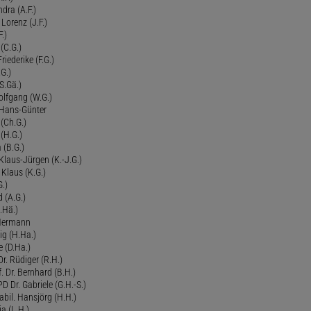
dra (A.F.)
Lorenz (J.F.)
.)
 (C.G.)
riederike (F.G.)
G.)
S.Gä.)
olfgang (W.G.)
. Hans-Günter
 (Ch.G.)
 (H.G.)
a (B.G.)
 Klaus-Jürgen (K.-J.G.)
. Klaus (K.G.)
G.)
d (A.G.)
.Hä.)
 Hermann
ig (H.Ha.)
 (D.Ha.)
r. Rüdiger (R.H.)
. Dr. Bernhard (B.H.)
 Dr. Gabriele (G.H.-S.)
bil. Hansjörg (H.H.)
ia (L.H.)