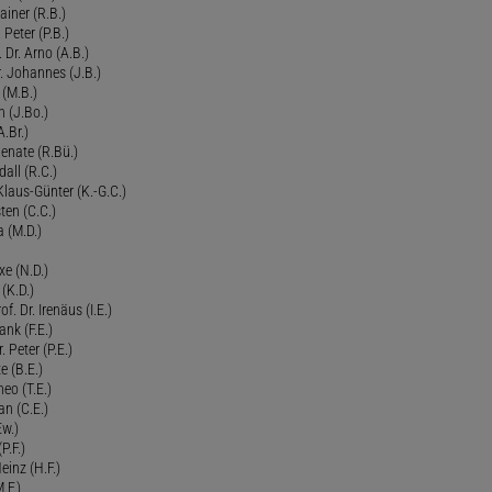
Rainer (R.B.)
 Peter (P.B.)
 Dr. Arno (A.B.)
 Johannes (J.B.)
 (M.B.)
n (J.Bo.)
.Br.)
Renate (R.Bü.)
all (R.C.)
 Klaus-Günter (K.-G.C.)
ten (C.C.)
a (M.D.)
xe (N.D.)
 (K.D.)
of. Dr. Irenäus (I.E.)
ank (F.E.)
Peter (P.E.)
e (B.E.)
eo (T.E.)
an (C.E.)
Ew.)
P.F.)
einz (H.F.)
.F.)