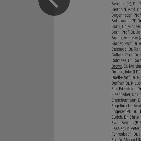
Bergfeld (†), Dr. 
Berthold, Prof. Dr.
Bogenrieder, Prof.
Bohrmann, PD Dr.
Bonk, Dr. Michael
Born, Prof. Dr. Ja
Braun, Andreas (A
Bürger, Prof. Dr. 
Cassada, Dr. Rand
Collatz, Prof. Dr.
Culmsee, Dr. Cars
Drews
, Dr. Martin
Drossé, Inke (I.D.)
Duell-Pfaff, Dr. Ni
Duffner, Dr. Klaus
Eibl-Eibesfeldt, Pr
Eisenhaber, Dr. Fr
Emschermann, Dr. 
Engelbrecht, Beat
Engeser, PD Dr. Th
Eurich, Dr. Christi
Ewig, Bettina (B.
Fässler, Dr. Peter (
Fehrenbach, Dr. H
Fix, Dr. Michael (M