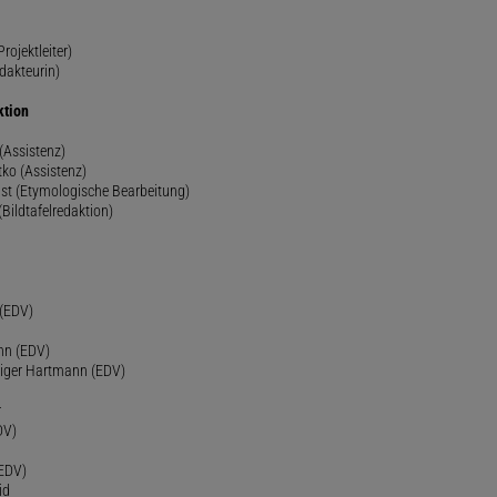
rojektleiter)
dakteurin)
ktion
(Assistenz)
ko (Assistenz)
st (Etymologische Bearbeitung)
(Bildtafelredaktion)
h
 (EDV)
nn (EDV)
diger Hartmann (EDV)
r
DV)
(EDV)
id