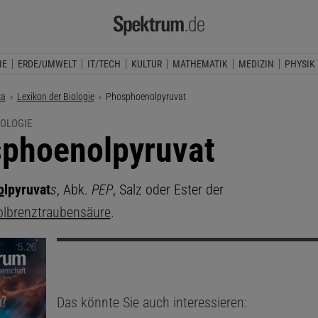
IE
ERDE/UMWELT
IT/TECH
KULTUR
MATHEMATIK
MEDIZIN
PHYSIK
ka
Lexikon der Biologie
Aktuelle Seite:
Phosphoenolpyruvat
IOLOGIE
phoenolpyruvat
o
lpyruvat
s
, Abk.
PEP
, Salz oder Ester der
lbrenztraubensäure
.
Das könnte Sie auch interessieren: