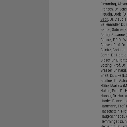
Flemming, Alexan
Franzen, Dr. Jens 
Freudig, Doris (D.F
Gack
, Dr. Claudia
Gallenmüller, Dr. F
Ganter, Sabine (S.
Gärtig, Susanne (
Gärtner, PD Dr. W
Gassen, Prof. Dr
Geinitz, Christian
Genth, Dr. Harald
Gläser, Dr. Birgitt
Götting, Prof. Dr.
Grasser, Dr. habil
Grieß, Dr. Eike (E.
Grüttner, Dr. Astri
Häbe, Martina (M
Haken, Prof. Dr.
Hanser, Dr. Hartw
Harder, Deane Lee
Hartmann, Prof. D
Hassenstein, Prof
Haug-Schnabel, PD
Hemminger, Dr. ha
Herbstritt, Dr. Lyd