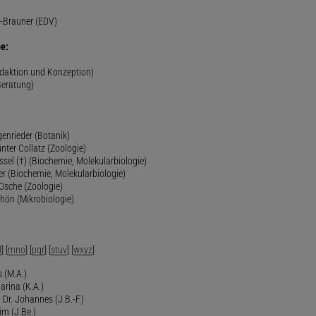
-Brauner (EDV)
e:
edaktion und Konzeption)
Beratung)
genrieder (Botanik)
ünter Collatz (Zoologie)
ssel (†) (Biochemie, Molekularbiologie)
er (Biochemie, Molekularbiologie)
 Osche (Zoologie)
chön (Mikrobiologie)
l
] [
mno
] [
pqr
] [
stuv
] [
wxyz
]
 (M.A.)
arina (K.A.)
Dr. Johannes (J.B.-F.)
im (J.Be.)