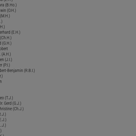
ra (B.Ho.)
dwin (O.H.)
 (M.H.)
.)
H.)
erhard (E.H.)
(Ch.H.)
d (G.H.)
obert
 (A.H.)
en (J.I.)
r (P.I.)
Robert-Benjamin (R.B.I.)
.)
en
eo (T.J.)
Dr. Gerd (G.J.)
ristine (Ch.J.)
.J.)
E.J.)
.J.)
)
K.)