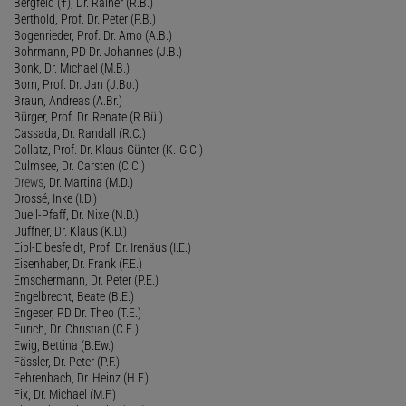
Bergfeld (†), Dr. Rainer (R.B.)
Berthold, Prof. Dr. Peter (P.B.)
Bogenrieder, Prof. Dr. Arno (A.B.)
Bohrmann, PD Dr. Johannes (J.B.)
Bonk, Dr. Michael (M.B.)
Born, Prof. Dr. Jan (J.Bo.)
Braun, Andreas (A.Br.)
Bürger, Prof. Dr. Renate (R.Bü.)
Cassada, Dr. Randall (R.C.)
Collatz, Prof. Dr. Klaus-Günter (K.-G.C.)
Culmsee, Dr. Carsten (C.C.)
Drews
, Dr. Martina (M.D.)
Drossé, Inke (I.D.)
Duell-Pfaff, Dr. Nixe (N.D.)
Duffner, Dr. Klaus (K.D.)
Eibl-Eibesfeldt, Prof. Dr. Irenäus (I.E.)
Eisenhaber, Dr. Frank (F.E.)
Emschermann, Dr. Peter (P.E.)
Engelbrecht, Beate (B.E.)
Engeser, PD Dr. Theo (T.E.)
Eurich, Dr. Christian (C.E.)
Ewig, Bettina (B.Ew.)
Fässler, Dr. Peter (P.F.)
Fehrenbach, Dr. Heinz (H.F.)
Fix, Dr. Michael (M.F.)