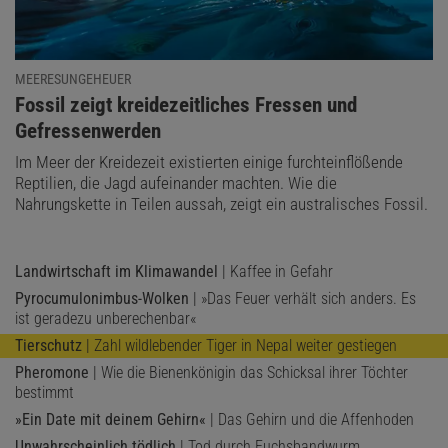
MEERESUNGEHEUER
:
Fossil zeigt kreidezeitliches Fressen und
Gefressenwerden
Im Meer der Kreidezeit existierten einige furchteinflößende
Reptilien, die Jagd aufeinander machten. Wie die
Nahrungskette in Teilen aussah, zeigt ein australisches Fossil.
Landwirtschaft im Klimawandel
| Kaffee in Gefahr
Pyrocumulonimbus-Wolken
| »Das Feuer verhält sich anders. Es
ist geradezu unberechenbar«
Tierschutz
| Zahl wildlebender Tiger in Nepal weiter gestiegen
Pheromone
| Wie die Bienenkönigin das Schicksal ihrer Töchter
bestimmt
»Ein Date mit deinem Gehirn«
| Das Gehirn und die Affenhoden
Unwahrscheinlich tödlich
| Tod durch Fuchsbandwurm