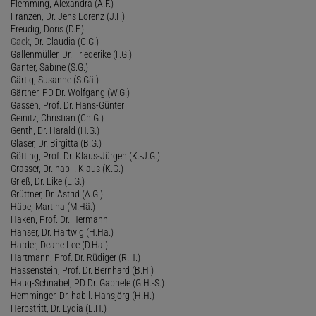
Flemming, Alexandra (A.F.)
Franzen, Dr. Jens Lorenz (J.F.)
Freudig, Doris (D.F.)
Gack
, Dr. Claudia (C.G.)
Gallenmüller, Dr. Friederike (F.G.)
Ganter, Sabine (S.G.)
Gärtig, Susanne (S.Gä.)
Gärtner, PD Dr. Wolfgang (W.G.)
Gassen, Prof. Dr. Hans-Günter
Geinitz, Christian (Ch.G.)
Genth, Dr. Harald (H.G.)
Gläser, Dr. Birgitta (B.G.)
Götting, Prof. Dr. Klaus-Jürgen (K.-J.G.)
Grasser, Dr. habil. Klaus (K.G.)
Grieß, Dr. Eike (E.G.)
Grüttner, Dr. Astrid (A.G.)
Häbe, Martina (M.Hä.)
Haken, Prof. Dr. Hermann
Hanser, Dr. Hartwig (H.Ha.)
Harder, Deane Lee (D.Ha.)
Hartmann, Prof. Dr. Rüdiger (R.H.)
Hassenstein, Prof. Dr. Bernhard (B.H.)
Haug-Schnabel, PD Dr. Gabriele (G.H.-S.)
Hemminger, Dr. habil. Hansjörg (H.H.)
Herbstritt, Dr. Lydia (L.H.)