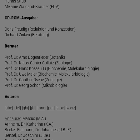
Hanns Strub
Melanie Waigand-Brauner (EDV)
CD-ROM-Ausgabe:
Doris Freudig (Redaktion und Konzeption)
Richard Zinken (Beratung)
Berater
Prof. Dr. Arno Bogenrieder (Botanik)
Prof. Dr. Klaus-Günter Collatz (Zoologie)
Prof. Dr. Hans Kössel (†) (Biochemie, Molekularbiologie)
Prof. Dr. Uwe Maier (Biochemie, Molekularbiologie)
Prof. Dr. Günther Osche (Zoologie)
Prof. Dr. Georg Schön (Mikrobiologie)
Autoren
[
abc
] [
def
] [
ghi
] [
jkl
] [
mno
] [
pqr
] [
stuv
] [
wxyz
]
Anhäuser
, Marcus (M.A.)
Arnheim, Dr. Katharina (K.A.)
Becker-Follmann, Dr. Johannes (J.B.-F.)
Bensel, Dr. Joachim (J.Be.)