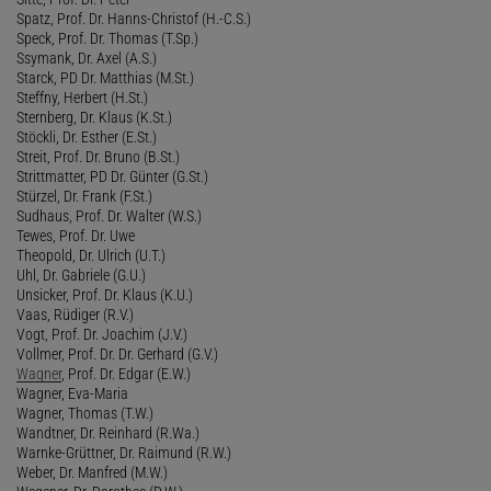
Spatz, Prof. Dr. Hanns-Christof (H.-C.S.)
Speck, Prof. Dr. Thomas (T.Sp.)
Ssymank, Dr. Axel (A.S.)
Starck, PD Dr. Matthias (M.St.)
Steffny, Herbert (H.St.)
Sternberg, Dr. Klaus (K.St.)
Stöckli, Dr. Esther (E.St.)
Streit, Prof. Dr. Bruno (B.St.)
Strittmatter, PD Dr. Günter (G.St.)
Stürzel, Dr. Frank (F.St.)
Sudhaus, Prof. Dr. Walter (W.S.)
Tewes, Prof. Dr. Uwe
Theopold, Dr. Ulrich (U.T.)
Uhl, Dr. Gabriele (G.U.)
Unsicker, Prof. Dr. Klaus (K.U.)
Vaas, Rüdiger (R.V.)
Vogt, Prof. Dr. Joachim (J.V.)
Vollmer, Prof. Dr. Dr. Gerhard (G.V.)
Wagner
, Prof. Dr. Edgar (E.W.)
Wagner, Eva-Maria
Wagner, Thomas (T.W.)
Wandtner, Dr. Reinhard (R.Wa.)
Warnke-Grüttner, Dr. Raimund (R.W.)
Weber, Dr. Manfred (M.W.)