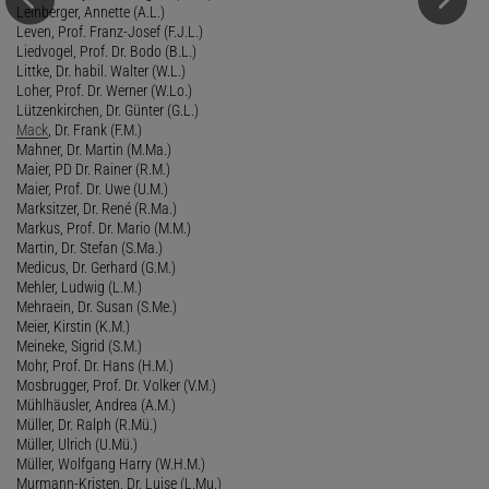
Leinberger, Annette (A.L.)
Leven, Prof. Franz-Josef (F.J.L.)
Liedvogel, Prof. Dr. Bodo (B.L.)
Littke, Dr. habil. Walter (W.L.)
Loher, Prof. Dr. Werner (W.Lo.)
Lützenkirchen, Dr. Günter (G.L.)
Mack
, Dr. Frank (F.M.)
Mahner, Dr. Martin (M.Ma.)
Maier, PD Dr. Rainer (R.M.)
Maier, Prof. Dr. Uwe (U.M.)
Marksitzer, Dr. René (R.Ma.)
Markus, Prof. Dr. Mario (M.M.)
Martin, Dr. Stefan (S.Ma.)
Medicus, Dr. Gerhard (G.M.)
Mehler, Ludwig (L.M.)
Mehraein, Dr. Susan (S.Me.)
Meier, Kirstin (K.M.)
Meineke, Sigrid (S.M.)
Mohr, Prof. Dr. Hans (H.M.)
Mosbrugger, Prof. Dr. Volker (V.M.)
Mühlhäusler, Andrea (A.M.)
Müller, Dr. Ralph (R.Mü.)
Müller, Ulrich (U.Mü.)
Müller, Wolfgang Harry (W.H.M.)
Murmann-Kristen, Dr. Luise (L.Mu.)