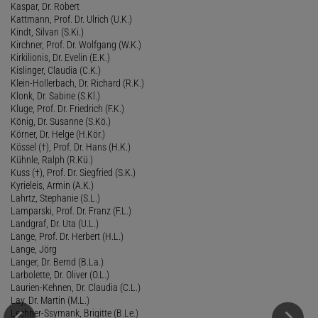
Kaspar, Dr. Robert
Kattmann, Prof. Dr. Ulrich (U.K.)
Kindt, Silvan (S.Ki.)
Kirchner, Prof. Dr. Wolfgang (W.K.)
Kirkilionis, Dr. Evelin (E.K.)
Kislinger, Claudia (C.K.)
Klein-Hollerbach, Dr. Richard (R.K.)
Klonk, Dr. Sabine (S.Kl.)
Kluge, Prof. Dr. Friedrich (F.K.)
König, Dr. Susanne (S.Kö.)
Körner, Dr. Helge (H.Kör.)
Kössel (†), Prof. Dr. Hans (H.K.)
Kühnle, Ralph (R.Kü.)
Kuss (†), Prof. Dr. Siegfried (S.K.)
Kyrieleis, Armin (A.K.)
Lahrtz, Stephanie (S.L.)
Lamparski, Prof. Dr. Franz (F.L.)
Landgraf, Dr. Uta (U.L.)
Lange, Prof. Dr. Herbert (H.L.)
Lange, Jörg
Langer, Dr. Bernd (B.La.)
Larbolette, Dr. Oliver (O.L.)
Laurien-Kehnen, Dr. Claudia (C.L.)
Lay, Dr. Martin (M.L.)
Lechner-Ssymank, Brigitte (B.Le.)