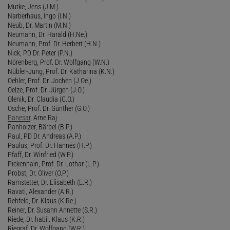
Mutke, Jens (J.M.)
Narberhaus, Ingo (I.N.)
Neub, Dr. Martin (M.N.)
Neumann, Dr. Harald (H.Ne.)
Neumann, Prof. Dr. Herbert (H.N.)
Nick, PD Dr. Peter (P.N.)
Nörenberg, Prof. Dr. Wolfgang (W.N.)
Nübler-Jung, Prof. Dr. Katharina (K.N.)
Oehler, Prof. Dr. Jochen (J.Oe.)
Oelze, Prof. Dr. Jürgen (J.O.)
Olenik, Dr. Claudia (C.O.)
Osche, Prof. Dr. Günther (G.O.)
Panesar
, Arne Raj
Panholzer, Bärbel (B.P.)
Paul, PD Dr. Andreas (A.P.)
Paulus, Prof. Dr. Hannes (H.P.)
Pfaff, Dr. Winfried (W.P.)
Pickenhain, Prof. Dr. Lothar (L.P.)
Probst, Dr. Oliver (O.P.)
Ramstetter, Dr. Elisabeth (E.R.)
Ravati, Alexander (A.R.)
Rehfeld, Dr. Klaus (K.Re.)
Reiner, Dr. Susann Annette (S.R.)
Riede, Dr. habil. Klaus (K.R.)
Riegraf, Dr. Wolfgang (W.R.)