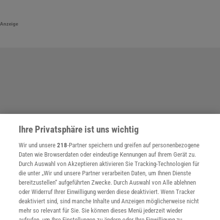
Anzeige
Ihre Privatsphäre ist uns wichtig
Wir und unsere
218
-Partner speichern und greifen auf personenbezogene
Daten wie Browserdaten oder eindeutige Kennungen auf Ihrem Gerät zu.
Durch Auswahl von Akzeptieren aktivieren Sie Tracking-Technologien für
die unter „Wir und unsere Partner verarbeiten Daten, um Ihnen Dienste
bereitzustellen“ aufgeführten Zwecke. Durch Auswahl von Alle ablehnen
oder Widerruf Ihrer Einwilligung werden diese deaktiviert. Wenn Tracker
deaktiviert sind, sind manche Inhalte und Anzeigen möglicherweise nicht
mehr so relevant für Sie. Sie können dieses Menü jederzeit wieder
aufrufen, um Ihre Einstellungen zu ändern oder Ihre Einwilligung zu