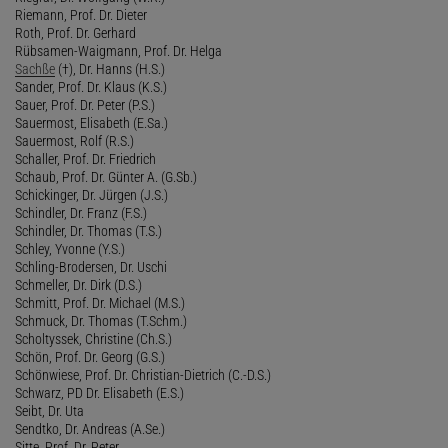
Riemann, Prof. Dr. Dieter
Roth, Prof. Dr. Gerhard
Rübsamen-Waigmann, Prof. Dr. Helga
Sachße
(†), Dr. Hanns (H.S.)
Sander, Prof. Dr. Klaus (K.S.)
Sauer, Prof. Dr. Peter (P.S.)
Sauermost, Elisabeth (E.Sa.)
Sauermost, Rolf (R.S.)
Schaller, Prof. Dr. Friedrich
Schaub, Prof. Dr. Günter A. (G.Sb.)
Schickinger, Dr. Jürgen (J.S.)
Schindler, Dr. Franz (F.S.)
Schindler, Dr. Thomas (T.S.)
Schley, Yvonne (Y.S.)
Schling-Brodersen, Dr. Uschi
Schmeller, Dr. Dirk (D.S.)
Schmitt, Prof. Dr. Michael (M.S.)
Schmuck, Dr. Thomas (T.Schm.)
Scholtyssek, Christine (Ch.S.)
Schön, Prof. Dr. Georg (G.S.)
Schönwiese, Prof. Dr. Christian-Dietrich (C.-D.S.)
Schwarz, PD Dr. Elisabeth (E.S.)
Seibt, Dr. Uta
Sendtko, Dr. Andreas (A.Se.)
Sitte, Prof. Dr. Peter