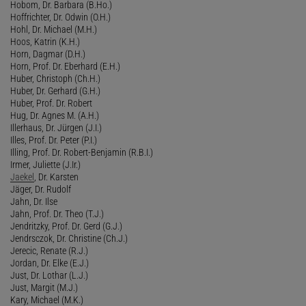
Hobom, Dr. Barbara (B.Ho.)
Hoffrichter, Dr. Odwin (O.H.)
Hohl, Dr. Michael (M.H.)
Hoos, Katrin (K.H.)
Horn, Dagmar (D.H.)
Horn, Prof. Dr. Eberhard (E.H.)
Huber, Christoph (Ch.H.)
Huber, Dr. Gerhard (G.H.)
Huber, Prof. Dr. Robert
Hug, Dr. Agnes M. (A.H.)
Illerhaus, Dr. Jürgen (J.I.)
Illes, Prof. Dr. Peter (P.I.)
Illing, Prof. Dr. Robert-Benjamin (R.B.I.)
Irmer, Juliette (J.Ir.)
Jaekel
, Dr. Karsten
Jäger, Dr. Rudolf
Jahn, Dr. Ilse
Jahn, Prof. Dr. Theo (T.J.)
Jendritzky, Prof. Dr. Gerd (G.J.)
Jendrsczok, Dr. Christine (Ch.J.)
Jerecic, Renate (R.J.)
Jordan, Dr. Elke (E.J.)
Just, Dr. Lothar (L.J.)
Just, Margit (M.J.)
Kary, Michael (M.K.)