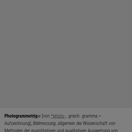
Photogrammetr
ie
w
[von
*photo-
, griech. gramma =
Aufzeichnung],
Bildmessung
, allgemein die Wissenschaft von
Methoden der quantitativen und qualitativen Auswertung von