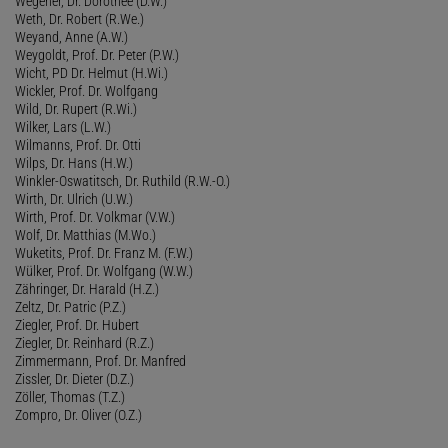
Wegener, Dr. Dorothee (D.W.)
Weth, Dr. Robert (R.We.)
Weyand, Anne (A.W.)
Weygoldt, Prof. Dr. Peter (P.W.)
Wicht, PD Dr. Helmut (H.Wi.)
Wickler, Prof. Dr. Wolfgang
Wild, Dr. Rupert (R.Wi.)
Wilker, Lars (L.W.)
Wilmanns, Prof. Dr. Otti
Wilps, Dr. Hans (H.W.)
Winkler-Oswatitsch, Dr. Ruthild (R.W.-O.)
Wirth, Dr. Ulrich (U.W.)
Wirth, Prof. Dr. Volkmar (V.W.)
Wolf, Dr. Matthias (M.Wo.)
Wuketits, Prof. Dr. Franz M. (F.W.)
Wülker, Prof. Dr. Wolfgang (W.W.)
Zähringer, Dr. Harald (H.Z.)
Zeltz, Dr. Patric (P.Z.)
Ziegler, Prof. Dr. Hubert
Ziegler, Dr. Reinhard (R.Z.)
Zimmermann, Prof. Dr. Manfred
Zissler, Dr. Dieter (D.Z.)
Zöller, Thomas (T.Z.)
Zompro, Dr. Oliver (O.Z.)