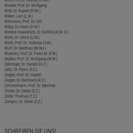
Wickler, Prof. Dr. Wolfgang
Wild, Dr. Rupert (R.Wi.)
Wilker, Lars (L.W.)
Wilmanns, Prof. Dr. Otti
Wilps, Dr. Hans (H.W.)
Winkler-Oswatitsch, Dr. Ruthild (R.W.-O.)
Wirth, Dr. Ulrich (U.W.)
Wirth, Prof. Dr. Volkmar (V.W.)
Wolf, Dr. Matthias (M.Wo.)
Wuketits, Prof. Dr. Franz M. (F.W.)
Wülker, Prof. Dr. Wolfgang (W.W.)
Zähringer, Dr. Harald (H.Z.)
Zeltz, Dr. Patric (P.Z.)
Ziegler, Prof. Dr. Hubert
Ziegler, Dr. Reinhard (R.Z.)
Zimmermann, Prof. Dr. Manfred
Zissler, Dr. Dieter (D.Z.)
Zöller, Thomas (T.Z.)
Zompro, Dr. Oliver (O.Z.)
SCHREIBEN SIE UNS!