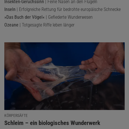
Insekten-Geruchssinn
| Feine Nasen an den Flügeln
Inseln
| Erfolgreiche Rettung für bedrohte europäische Schnecke
»Das Buch der Vögel«
| Gefiederte Wunderwesen
Ozeane
| Totgesagte Riffe leben länger
KÖRPERSÄFTE
:
Schleim – ein biologisches Wunderwerk