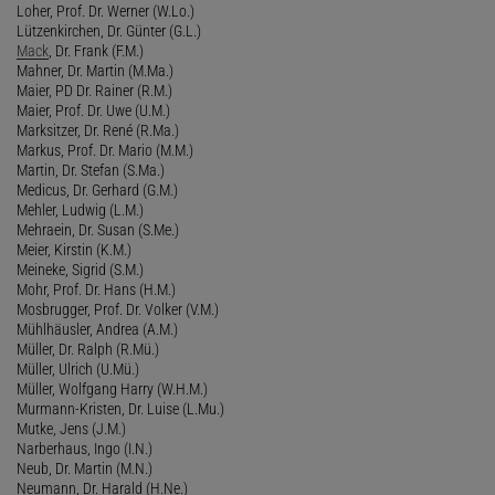
Loher, Prof. Dr. Werner (W.Lo.)
Lützenkirchen, Dr. Günter (G.L.)
Mack
, Dr. Frank (F.M.)
Mahner, Dr. Martin (M.Ma.)
Maier, PD Dr. Rainer (R.M.)
Maier, Prof. Dr. Uwe (U.M.)
Marksitzer, Dr. René (R.Ma.)
Markus, Prof. Dr. Mario (M.M.)
Martin, Dr. Stefan (S.Ma.)
Medicus, Dr. Gerhard (G.M.)
Mehler, Ludwig (L.M.)
Mehraein, Dr. Susan (S.Me.)
Meier, Kirstin (K.M.)
Meineke, Sigrid (S.M.)
Mohr, Prof. Dr. Hans (H.M.)
Mosbrugger, Prof. Dr. Volker (V.M.)
Mühlhäusler, Andrea (A.M.)
Müller, Dr. Ralph (R.Mü.)
Müller, Ulrich (U.Mü.)
Müller, Wolfgang Harry (W.H.M.)
Murmann-Kristen, Dr. Luise (L.Mu.)
Mutke, Jens (J.M.)
Narberhaus, Ingo (I.N.)
Neub, Dr. Martin (M.N.)
Neumann, Dr. Harald (H.Ne.)