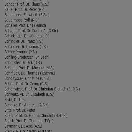
Sander, Prof. Dr. Klaus (K.S.)
Sauer, Prof. Dr. Peter (P.S.)
Sauermost, Elisabeth (E.Sa.)
Sauermost, Rolf (R.S.)
Schaller, Prof. Dr. Friedrich
Schaub, Prof. Dr. Günter A. (G.Sb.)
Schickinger, Dr. Jürgen (J.S.)
Schindler, Dr. Franz (F.S.)
Schindler, Dr. Thomas (T.S.)
Schley, Yvonne (Y.S.)
Schling-Brodersen, Dr. Uschi
Schmeller, Dr. Dirk (D.S.)
Schmitt, Prof. Dr. Michael (M.S.)
Schmuck, Dr. Thomas (T.Schm.)
Scholtyssek, Christine (Ch.S.)
Schön, Prof. Dr. Georg (G.S.)
Schönwiese, Prof. Dr. Christian-Dietrich (C.-D.S.)
Schwarz, PD Dr. Elisabeth (E.S.)
Seibt, Dr. Uta
Sendtko, Dr. Andreas (A.Se.)
Sitte, Prof. Dr. Peter
Spatz, Prof. Dr. Hanns-Christof (H.-C.S.)
Speck, Prof. Dr. Thomas (T.Sp.)
Ssymank, Dr. Axel (A.S.)
Starck, PD Dr. Matthias (M.St.)