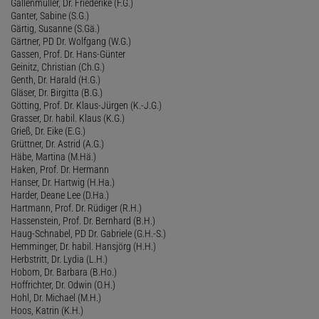
Gallenmüller, Dr. Friederike (F.G.)
Ganter, Sabine (S.G.)
Gärtig, Susanne (S.Gä.)
Gärtner, PD Dr. Wolfgang (W.G.)
Gassen, Prof. Dr. Hans-Günter
Geinitz, Christian (Ch.G.)
Genth, Dr. Harald (H.G.)
Gläser, Dr. Birgitta (B.G.)
Götting, Prof. Dr. Klaus-Jürgen (K.-J.G.)
Grasser, Dr. habil. Klaus (K.G.)
Grieß, Dr. Eike (E.G.)
Grüttner, Dr. Astrid (A.G.)
Häbe, Martina (M.Hä.)
Haken, Prof. Dr. Hermann
Hanser, Dr. Hartwig (H.Ha.)
Harder, Deane Lee (D.Ha.)
Hartmann, Prof. Dr. Rüdiger (R.H.)
Hassenstein, Prof. Dr. Bernhard (B.H.)
Haug-Schnabel, PD Dr. Gabriele (G.H.-S.)
Hemminger, Dr. habil. Hansjörg (H.H.)
Herbstritt, Dr. Lydia (L.H.)
Hobom, Dr. Barbara (B.Ho.)
Hoffrichter, Dr. Odwin (O.H.)
Hohl, Dr. Michael (M.H.)
Hoos, Katrin (K.H.)