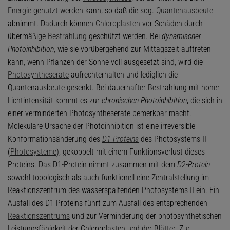
Energie
genutzt werden kann, so daß die sog.
Quantenausbeute
abnimmt. Dadurch können
Chloroplasten
vor Schäden durch
übermäßige
Bestrahlung
geschützt werden. Bei
dynamischer
Photoinhibition
, wie sie vorübergehend zur Mittagszeit auftreten
kann, wenn Pflanzen der Sonne voll ausgesetzt sind, wird die
Photosyntheserate
aufrechterhalten und lediglich die
Quantenausbeute gesenkt. Bei dauerhafter Bestrahlung mit hoher
Lichtintensität kommt es zur
chronischen Photoinhibition
, die sich in
einer verminderten Photosyntheserate bemerkbar macht. –
Molekulare Ursache der Photoinhibition ist eine irreversible
Konformationsänderung des
D1-Proteins
des Photosystems II
(
Photosysteme
), gekoppelt mit einem Funktionsverlust dieses
Proteins. Das D1-Protein nimmt zusammen mit dem
D2-Protein
sowohl topologisch als auch funktionell eine Zentralstellung im
Reaktionszentrum des wasserspaltenden Photosystems II ein. Ein
Ausfall des D1-Proteins führt zum Ausfall des entsprechenden
Reaktionszentrums
und zur Verminderung der photosynthetischen
Leistungsfähigkeit der Chloroplasten und der Blätter. Zur