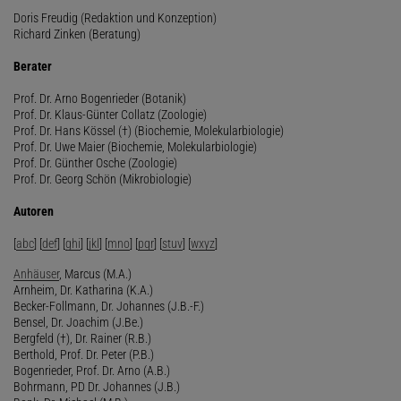
Doris Freudig (Redaktion und Konzeption)
Richard Zinken (Beratung)
Berater
Prof. Dr. Arno Bogenrieder (Botanik)
Prof. Dr. Klaus-Günter Collatz (Zoologie)
Prof. Dr. Hans Kössel (†) (Biochemie, Molekularbiologie)
Prof. Dr. Uwe Maier (Biochemie, Molekularbiologie)
Prof. Dr. Günther Osche (Zoologie)
Prof. Dr. Georg Schön (Mikrobiologie)
Autoren
[
abc
] [
def
] [
ghi
] [
jkl
] [
mno
] [
pqr
] [
stuv
] [
wxyz
]
Anhäuser
, Marcus (M.A.)
Arnheim, Dr. Katharina (K.A.)
Becker-Follmann, Dr. Johannes (J.B.-F.)
Bensel, Dr. Joachim (J.Be.)
Bergfeld (†), Dr. Rainer (R.B.)
Berthold, Prof. Dr. Peter (P.B.)
Bogenrieder, Prof. Dr. Arno (A.B.)
Bohrmann, PD Dr. Johannes (J.B.)