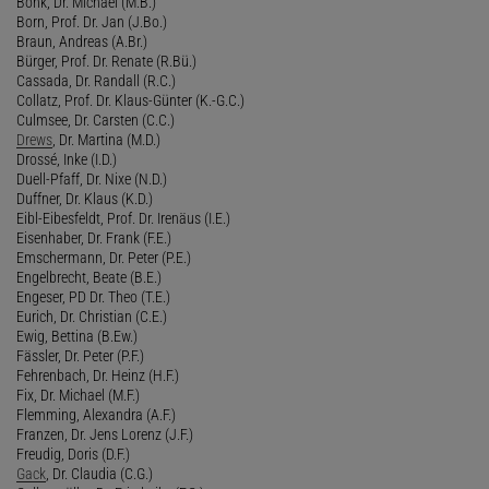
Bonk, Dr. Michael (M.B.)
Born, Prof. Dr. Jan (J.Bo.)
Braun, Andreas (A.Br.)
Bürger, Prof. Dr. Renate (R.Bü.)
Cassada, Dr. Randall (R.C.)
Collatz, Prof. Dr. Klaus-Günter (K.-G.C.)
Culmsee, Dr. Carsten (C.C.)
Drews
, Dr. Martina (M.D.)
Drossé, Inke (I.D.)
Duell-Pfaff, Dr. Nixe (N.D.)
Duffner, Dr. Klaus (K.D.)
Eibl-Eibesfeldt, Prof. Dr. Irenäus (I.E.)
Eisenhaber, Dr. Frank (F.E.)
Emschermann, Dr. Peter (P.E.)
Engelbrecht, Beate (B.E.)
Engeser, PD Dr. Theo (T.E.)
Eurich, Dr. Christian (C.E.)
Ewig, Bettina (B.Ew.)
Fässler, Dr. Peter (P.F.)
Fehrenbach, Dr. Heinz (H.F.)
Fix, Dr. Michael (M.F.)
Flemming, Alexandra (A.F.)
Franzen, Dr. Jens Lorenz (J.F.)
Freudig, Doris (D.F.)
Gack
, Dr. Claudia (C.G.)