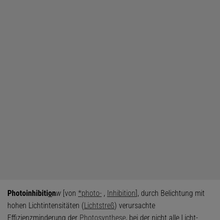
Photoinhibiti
o
n
w
[von
*photo-
,
Inhibition
], durch Belichtung mit
hohen Lichtintensitäten (
Lichtstreß
) verursachte
Effizienzminderung der
Photosynthese
, bei der nicht alle Licht-