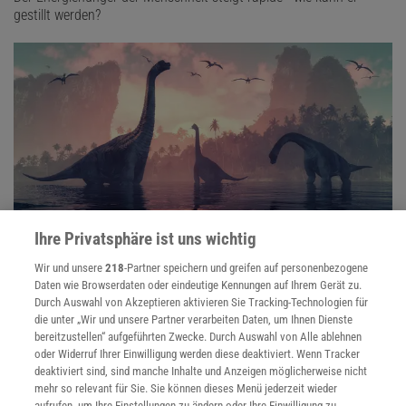
gestillt werden?
Ihre Privatsphäre ist uns wichtig
Wir und unsere
218
-Partner speichern und greifen auf personenbezogene
Kreidezeit
Daten wie Browserdaten oder eindeutige Kennungen auf Ihrem Gerät zu.
Die Kreidezeit war geprägt von hohen Meeresspiegeln, intensiver
Durch Auswahl von Akzeptieren aktivieren Sie Tracking-Technologien für
Kontinentaldrift und einer vielfältigen Flora und Fauna,
die unter „Wir und unsere Partner verarbeiten Daten, um Ihnen Dienste
einschließlich der dominierenden Dinosaurier.
bereitzustellen“ aufgeführten Zwecke. Durch Auswahl von Alle ablehnen
oder Widerruf Ihrer Einwilligung werden diese deaktiviert. Wenn Tracker
deaktiviert sind, sind manche Inhalte und Anzeigen möglicherweise nicht
mehr so relevant für Sie. Sie können dieses Menü jederzeit wieder
Anzeige
aufrufen, um Ihre Einstellungen zu ändern oder Ihre Einwilligung zu