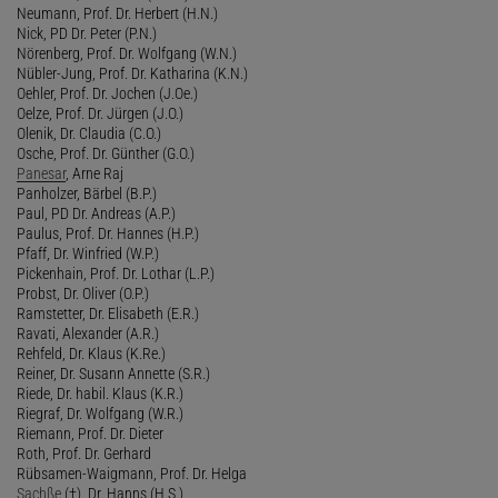
Neumann, Prof. Dr. Herbert (H.N.)
Nick, PD Dr. Peter (P.N.)
Nörenberg, Prof. Dr. Wolfgang (W.N.)
Nübler-Jung, Prof. Dr. Katharina (K.N.)
Oehler, Prof. Dr. Jochen (J.Oe.)
Oelze, Prof. Dr. Jürgen (J.O.)
Olenik, Dr. Claudia (C.O.)
Osche, Prof. Dr. Günther (G.O.)
Panesar
, Arne Raj
Panholzer, Bärbel (B.P.)
Paul, PD Dr. Andreas (A.P.)
Paulus, Prof. Dr. Hannes (H.P.)
Pfaff, Dr. Winfried (W.P.)
Pickenhain, Prof. Dr. Lothar (L.P.)
Probst, Dr. Oliver (O.P.)
Ramstetter, Dr. Elisabeth (E.R.)
Ravati, Alexander (A.R.)
Rehfeld, Dr. Klaus (K.Re.)
Reiner, Dr. Susann Annette (S.R.)
Riede, Dr. habil. Klaus (K.R.)
Riegraf, Dr. Wolfgang (W.R.)
Riemann, Prof. Dr. Dieter
Roth, Prof. Dr. Gerhard
Rübsamen-Waigmann, Prof. Dr. Helga
Sachße
(†), Dr. Hanns (H.S.)