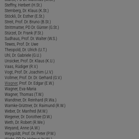
Steffny, Herbert (H.St.)
Sternberg, Dr. Klaus (K.St.)
Stöckli, Dr. Esther (E.St.)
Streit, Prof. Dr. Bruno (B.St.)
Strittmatter, PD Dr. Günter (G.St.)
Stürzel, Dr. Frank (F.St.)
Sudhaus, Prof. Dr. Walter (W.S.)
Tewes, Prof. Dr. Uwe
Theopold, Dr. Ulrich (U.T.)
Uhl, Dr. Gabriele (G.U.)
Unsicker, Prof. Dr. Klaus (K.U.)
Vaas, Rüdiger (R.V.)
Vogt, Prof. Dr. Joachim (J.V.)
Vollmer, Prof. Dr. Dr. Gerhard (G.V.)
Wagner
, Prof. Dr. Edgar (E.W.)
Wagner, Eva-Maria
Wagner, Thomas (T.W.)
Wandtner, Dr. Reinhard (R.Wa.)
Warnke-Grüttner, Dr. Raimund (R.W.)
Weber, Dr. Manfred (M.W.)
Wegener, Dr. Dorothee (D.W.)
Weth, Dr. Robert (R.We.)
Weyand, Anne (A.W.)
Weygoldt, Prof. Dr. Peter (P.W.)
Wicht, PD Dr. Helmut (H.Wi.)