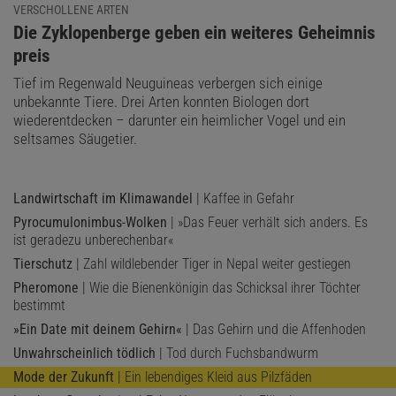
VERSCHOLLENE ARTEN
:
Die Zyklopenberge geben ein weiteres Geheimnis
preis
Tief im Regenwald Neuguineas verbergen sich einige
unbekannte Tiere. Drei Arten konnten Biologen dort
wiederentdecken – darunter ein heimlicher Vogel und ein
seltsames Säugetier.
Landwirtschaft im Klimawandel
| Kaffee in Gefahr
Pyrocumulonimbus-Wolken
| »Das Feuer verhält sich anders. Es
ist geradezu unberechenbar«
Tierschutz
| Zahl wildlebender Tiger in Nepal weiter gestiegen
Pheromone
| Wie die Bienenkönigin das Schicksal ihrer Töchter
bestimmt
»Ein Date mit deinem Gehirn«
| Das Gehirn und die Affenhoden
Unwahrscheinlich tödlich
| Tod durch Fuchsbandwurm
Mode der Zukunft
| Ein lebendiges Kleid aus Pilzfäden