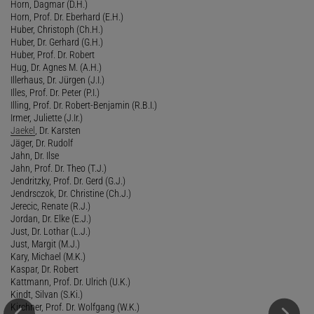
Horn, Dagmar (D.H.)
Horn, Prof. Dr. Eberhard (E.H.)
Huber, Christoph (Ch.H.)
Huber, Dr. Gerhard (G.H.)
Huber, Prof. Dr. Robert
Hug, Dr. Agnes M. (A.H.)
Illerhaus, Dr. Jürgen (J.I.)
Illes, Prof. Dr. Peter (P.I.)
Illing, Prof. Dr. Robert-Benjamin (R.B.I.)
Irmer, Juliette (J.Ir.)
Jaekel
, Dr. Karsten
Jäger, Dr. Rudolf
Jahn, Dr. Ilse
Jahn, Prof. Dr. Theo (T.J.)
Jendritzky, Prof. Dr. Gerd (G.J.)
Jendrsczok, Dr. Christine (Ch.J.)
Jerecic, Renate (R.J.)
Jordan, Dr. Elke (E.J.)
Just, Dr. Lothar (L.J.)
Just, Margit (M.J.)
Kary, Michael (M.K.)
Kaspar, Dr. Robert
Kattmann, Prof. Dr. Ulrich (U.K.)
Kindt, Silvan (S.Ki.)
Kirchner, Prof. Dr. Wolfgang (W.K.)