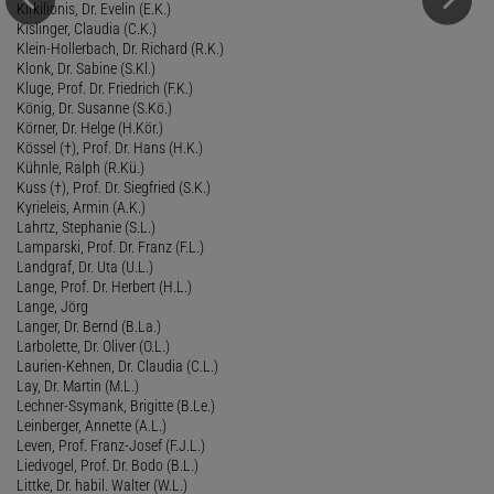
Kirkilionis, Dr. Evelin (E.K.)
Kislinger, Claudia (C.K.)
Klein-Hollerbach, Dr. Richard (R.K.)
Klonk, Dr. Sabine (S.Kl.)
Kluge, Prof. Dr. Friedrich (F.K.)
König, Dr. Susanne (S.Kö.)
Körner, Dr. Helge (H.Kör.)
Kössel (†), Prof. Dr. Hans (H.K.)
Kühnle, Ralph (R.Kü.)
Kuss (†), Prof. Dr. Siegfried (S.K.)
Kyrieleis, Armin (A.K.)
Lahrtz, Stephanie (S.L.)
Lamparski, Prof. Dr. Franz (F.L.)
Landgraf, Dr. Uta (U.L.)
Lange, Prof. Dr. Herbert (H.L.)
Lange, Jörg
Langer, Dr. Bernd (B.La.)
Larbolette, Dr. Oliver (O.L.)
Laurien-Kehnen, Dr. Claudia (C.L.)
Lay, Dr. Martin (M.L.)
Lechner-Ssymank, Brigitte (B.Le.)
Leinberger, Annette (A.L.)
Leven, Prof. Franz-Josef (F.J.L.)
Liedvogel, Prof. Dr. Bodo (B.L.)
Littke, Dr. habil. Walter (W.L.)