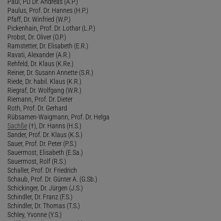
Paul, PD Dr. Andreas (A.P.)
Paulus, Prof. Dr. Hannes (H.P.)
Pfaff, Dr. Winfried (W.P.)
Pickenhain, Prof. Dr. Lothar (L.P.)
Probst, Dr. Oliver (O.P.)
Ramstetter, Dr. Elisabeth (E.R.)
Ravati, Alexander (A.R.)
Rehfeld, Dr. Klaus (K.Re.)
Reiner, Dr. Susann Annette (S.R.)
Riede, Dr. habil. Klaus (K.R.)
Riegraf, Dr. Wolfgang (W.R.)
Riemann, Prof. Dr. Dieter
Roth, Prof. Dr. Gerhard
Rübsamen-Waigmann, Prof. Dr. Helga
Sachße
(†), Dr. Hanns (H.S.)
Sander, Prof. Dr. Klaus (K.S.)
Sauer, Prof. Dr. Peter (P.S.)
Sauermost, Elisabeth (E.Sa.)
Sauermost, Rolf (R.S.)
Schaller, Prof. Dr. Friedrich
Schaub, Prof. Dr. Günter A. (G.Sb.)
Schickinger, Dr. Jürgen (J.S.)
Schindler, Dr. Franz (F.S.)
Schindler, Dr. Thomas (T.S.)
Schley, Yvonne (Y.S.)