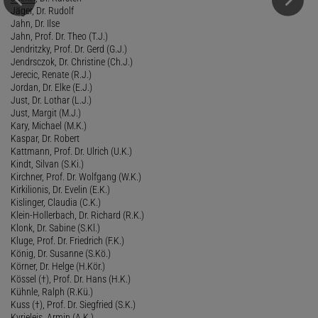
Jäger, Dr. Rudolf
Jahn, Dr. Ilse
Jahn, Prof. Dr. Theo (T.J.)
Jendritzky, Prof. Dr. Gerd (G.J.)
Jendrsczok, Dr. Christine (Ch.J.)
Jerecic, Renate (R.J.)
Jordan, Dr. Elke (E.J.)
Just, Dr. Lothar (L.J.)
Just, Margit (M.J.)
Kary, Michael (M.K.)
Kaspar, Dr. Robert
Kattmann, Prof. Dr. Ulrich (U.K.)
Kindt, Silvan (S.Ki.)
Kirchner, Prof. Dr. Wolfgang (W.K.)
Kirkilionis, Dr. Evelin (E.K.)
Kislinger, Claudia (C.K.)
Klein-Hollerbach, Dr. Richard (R.K.)
Klonk, Dr. Sabine (S.Kl.)
Kluge, Prof. Dr. Friedrich (F.K.)
König, Dr. Susanne (S.Kö.)
Körner, Dr. Helge (H.Kör.)
Kössel (†), Prof. Dr. Hans (H.K.)
Kühnle, Ralph (R.Kü.)
Kuss (†), Prof. Dr. Siegfried (S.K.)
Kyrieleis, Armin (A.K.)