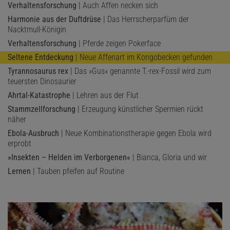
Verhaltensforschung
| Auch Affen necken sich
Harmonie aus der Duftdrüse
| Das Herrscherparfüm der
Nacktmull-Königin
Verhaltensforschung
| Pferde zeigen Pokerface
Seltene Entdeckung
| Neue Affenart im Kongobecken gefunden
Tyrannosaurus rex
| Das »Gus« genannte T.-rex-Fossil wird zum
teuersten Dinosaurier
Ahrtal-Katastrophe
| Lehren aus der Flut
Stammzellforschung
| Erzeugung künstlicher Spermien rückt
näher
Ebola-Ausbruch
| Neue Kombinationstherapie gegen Ebola wird
erprobt
»Insekten – Helden im Verborgenen«
| Bianca, Gloria und wir
Lernen
| Tauben pfeifen auf Routine