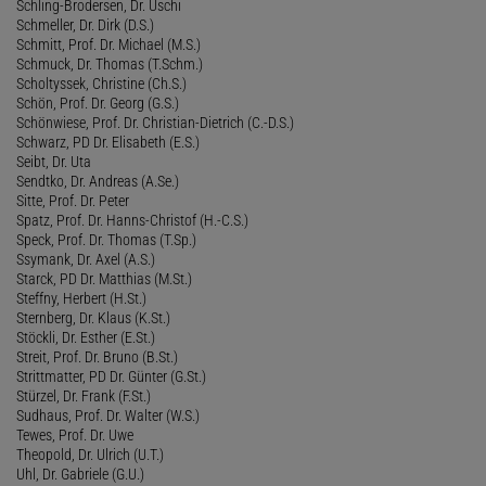
Schling-Brodersen, Dr. Uschi
Schmeller, Dr. Dirk (D.S.)
Schmitt, Prof. Dr. Michael (M.S.)
Schmuck, Dr. Thomas (T.Schm.)
Scholtyssek, Christine (Ch.S.)
Schön, Prof. Dr. Georg (G.S.)
Schönwiese, Prof. Dr. Christian-Dietrich (C.-D.S.)
Schwarz, PD Dr. Elisabeth (E.S.)
Seibt, Dr. Uta
Sendtko, Dr. Andreas (A.Se.)
Sitte, Prof. Dr. Peter
Spatz, Prof. Dr. Hanns-Christof (H.-C.S.)
Speck, Prof. Dr. Thomas (T.Sp.)
Ssymank, Dr. Axel (A.S.)
Starck, PD Dr. Matthias (M.St.)
Steffny, Herbert (H.St.)
Sternberg, Dr. Klaus (K.St.)
Stöckli, Dr. Esther (E.St.)
Streit, Prof. Dr. Bruno (B.St.)
Strittmatter, PD Dr. Günter (G.St.)
Stürzel, Dr. Frank (F.St.)
Sudhaus, Prof. Dr. Walter (W.S.)
Tewes, Prof. Dr. Uwe
Theopold, Dr. Ulrich (U.T.)
Uhl, Dr. Gabriele (G.U.)