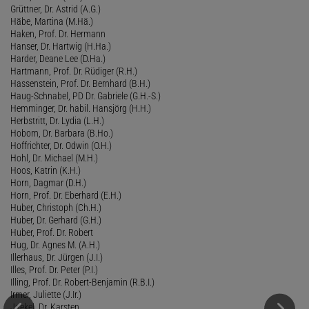
Grüttner, Dr. Astrid (A.G.)
Häbe, Martina (M.Hä.)
Haken, Prof. Dr. Hermann
Hanser, Dr. Hartwig (H.Ha.)
Harder, Deane Lee (D.Ha.)
Hartmann, Prof. Dr. Rüdiger (R.H.)
Hassenstein, Prof. Dr. Bernhard (B.H.)
Haug-Schnabel, PD Dr. Gabriele (G.H.-S.)
Hemminger, Dr. habil. Hansjörg (H.H.)
Herbstritt, Dr. Lydia (L.H.)
Hobom, Dr. Barbara (B.Ho.)
Hoffrichter, Dr. Odwin (O.H.)
Hohl, Dr. Michael (M.H.)
Hoos, Katrin (K.H.)
Horn, Dagmar (D.H.)
Horn, Prof. Dr. Eberhard (E.H.)
Huber, Christoph (Ch.H.)
Huber, Dr. Gerhard (G.H.)
Huber, Prof. Dr. Robert
Hug, Dr. Agnes M. (A.H.)
Illerhaus, Dr. Jürgen (J.I.)
Illes, Prof. Dr. Peter (P.I.)
Illing, Prof. Dr. Robert-Benjamin (R.B.I.)
Irmer, Juliette (J.Ir.)
Jaekel
, Dr. Karsten