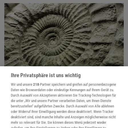
Ihre Privatsphäre ist uns wichtig
Evolution
Evolution findet täglich statt - im Kleinen wie im Großen. Und auch
Wir und unsere
218
-Partner speichern und greifen auf personenbezogene
der Blick in die Vergangenheit ist lohnend, denn die Biologen füllen
Daten wie Browserdaten oder eindeutige Kennungen auf Ihrem Gerät zu.
Durch Auswahl von Akzeptieren aktivieren Sie Tracking-Technologien für
immer mehr Lücken im Stammbaum des Lebens.
die unter „Wir und unsere Partner verarbeiten Daten, um Ihnen Dienste
bereitzustellen“ aufgeführten Zwecke. Durch Auswahl von Alle ablehnen
oder Widerruf Ihrer Einwilligung werden diese deaktiviert. Wenn Tracker
deaktiviert sind, sind manche Inhalte und Anzeigen möglicherweise nicht
mehr so relevant für Sie. Sie können dieses Menü jederzeit wieder
aufrufen, um Ihre Einstellungen zu ändern oder Ihre Einwilligung zu