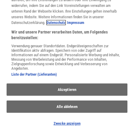
widerrufen, indem Sie auf den Link Voreinstellungen verwalten am
unteren Rand der Webseite klicken. Ihre Einstellungen gelten innerhalb
unseres Website. Weitere Informationen finden Sie in unserer
Datenschutzerklärung.
Datenschutz
Impressum
Wir und unsere Partner verarbeiten Daten, um Folgendes
bereitzustellen:
Verwendung genauer Standortdaten. Endgeräteeigenschaften zur
Identifikation aktiv abfragen. Speichern von oder Zugriff auf
Afrika
Informationen auf einem Endgerät. Personalisierte Werbung und Inhalte,
Messung von Werbeleistung und der Performance von Inhalten,
Entdecken Sie die faszinierenden Facetten Afrikas, von seiner
Zielgruppenforschung sowie Entwicklung und Verbesserung von
kulturellen Vielfalt bis zu seinen Herausforderungen und
Angeboten.
atemberaubenden Landschaften.
Liste der Partner (Lieferanten)
Akzeptieren
Anzeige
Alle ablehnen
Zwecke anzeigen