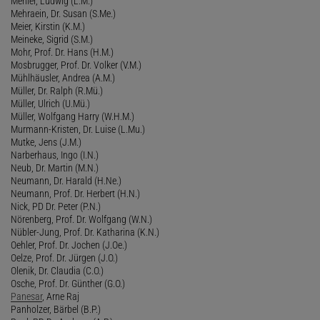
Mehler, Ludwig (L.M.)
Mehraein, Dr. Susan (S.Me.)
Meier, Kirstin (K.M.)
Meineke, Sigrid (S.M.)
Mohr, Prof. Dr. Hans (H.M.)
Mosbrugger, Prof. Dr. Volker (V.M.)
Mühlhäusler, Andrea (A.M.)
Müller, Dr. Ralph (R.Mü.)
Müller, Ulrich (U.Mü.)
Müller, Wolfgang Harry (W.H.M.)
Murmann-Kristen, Dr. Luise (L.Mu.)
Mutke, Jens (J.M.)
Narberhaus, Ingo (I.N.)
Neub, Dr. Martin (M.N.)
Neumann, Dr. Harald (H.Ne.)
Neumann, Prof. Dr. Herbert (H.N.)
Nick, PD Dr. Peter (P.N.)
Nörenberg, Prof. Dr. Wolfgang (W.N.)
Nübler-Jung, Prof. Dr. Katharina (K.N.)
Oehler, Prof. Dr. Jochen (J.Oe.)
Oelze, Prof. Dr. Jürgen (J.O.)
Olenik, Dr. Claudia (C.O.)
Osche, Prof. Dr. Günther (G.O.)
Panesar
, Arne Raj
Panholzer, Bärbel (B.P.)