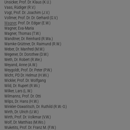
Unsicker, Prof. Dr. Klaus (K.U.)
Vaas, Rüdiger (R.V.)
Vogt, Prof. Dr. Joachim (J.V.)
Vollmer, Prof. Dr. Dr. Gerhard (G.V.)
Wagner
, Prof. Dr. Edgar (E.W.)
Wagner, Eva-Maria
Wagner, Thomas (T.W.)
Wandtner, Dr. Reinhard (R.Wa.)
Warnke-Grüttner, Dr. Raimund (R.W.)
Weber, Dr. Manfred (M.W.)
Wegener, Dr. Dorothee (D.W.)
Weth, Dr. Robert (R.We.)
Weyand, Anne (A.W.)
Weygoldt, Prof. Dr. Peter (P.W.)
Wicht, PD Dr. Helmut (H.Wi.)
Wickler, Prof. Dr. Wolfgang
Wild, Dr. Rupert (R.Wi.)
Wilker, Lars (L.W.)
Wilmanns, Prof. Dr. Otti
Wilps, Dr. Hans (H.W.)
Winkler-Oswatitsch, Dr. Ruthild (R.W.-O.)
Wirth, Dr. Ulrich (U.W.)
Wirth, Prof. Dr. Volkmar (V.W.)
Wolf, Dr. Matthias (M.Wo.)
Wuketits, Prof. Dr. Franz M. (F.W.)