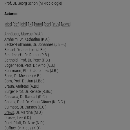
Prof. Dr. Georg Schön (Mikrobiologie)
Autoren
[
abc
] [
def
] [
ghi
] [
jkl
] [
mno
] [
pqr
] [
stuv
] [
wxyz
]
Anhäuser
, Marcus (M.A.)
Arnheim, Dr. Katharina (K.A.)
Becker-Follmann, Dr. Johannes (J.B.-F.)
Bensel, Dr. Joachim (J.Be.)
Bergfeld (†), Dr. Rainer (R.B.)
Berthold, Prof. Dr. Peter (P.B.)
Bogenrieder, Prof. Dr. Arno (A.B.)
Bohrmann, PD Dr. Johannes (J.B.)
Bonk, Dr. Michael (M.B.)
Born, Prof. Dr. Jan (J.Bo.)
Braun, Andreas (A.Br.)
Bürger, Prof. Dr. Renate (R.Bü.)
Cassada, Dr. Randall (R.C.)
Collatz, Prof. Dr. Klaus-Günter (K.-G.C.)
Culmsee, Dr. Carsten (C.C.)
Drews
, Dr. Martina (M.D.)
Drossé, Inke (I.D.)
Duell-Pfaff, Dr. Nixe (N.D.)
Duffner, Dr. Klaus (K.D.)