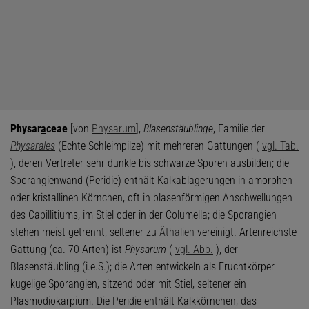
Physar
a
ceae
[von
Physarum
],
Blasenstäublinge
, Familie der
Physarales
(Echte Schleimpilze) mit mehreren Gattungen (
vgl. Tab.
), deren Vertreter sehr dunkle bis schwarze Sporen ausbilden; die
Sporangienwand (Peridie) enthält Kalkablagerungen in amorphen
oder kristallinen Körnchen, oft in blasenförmigen Anschwellungen
des Capillitiums, im Stiel oder in der Columella; die Sporangien
stehen meist getrennt, seltener zu
Äthalien
vereinigt. Artenreichste
Gattung (ca. 70 Arten) ist
Physarum
(
vgl. Abb.
), der
Blasenstäubling (i.e.S.); die Arten entwickeln als Fruchtkörper
kugelige Sporangien, sitzend oder mit Stiel, seltener ein
Plasmodiokarpium. Die Peridie enthält Kalkkörnchen, das