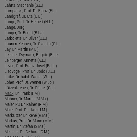
Lahrtz, Stephanie (S.L.)
Lamparski, Prof. Dr. Franz (F.L.)
Landgraf, Dr. Uta (U.L.)
Lange, Prof. Dr. Herbert (H.L.)
Lange, Jörg
Langer, Dr. Bernd (B.La.)
Larbolette, Dr. Oliver (O.L.)
Laurien-Kehnen, Dr. Claudia (C.L.)
Lay, Dr. Martin (M.L.)
Lechner-Ssymank, Brigitte (B.Le.)
Leinberger, Annette (A.L.)
Leven, Prof. Franz-Josef (F.J.L.)
Liedvogel, Prof. Dr. Bodo (B.L.)
Littke, Dr. habil. Walter (W.L.)
Loher, Prof. Dr. Werner (W.Lo.)
Lützenkirchen, Dr. Günter (G.L.)
Mack
, Dr. Frank (F.M.)
Mahner, Dr. Martin (M.Ma.)
Maier, PD Dr. Rainer (R.M.)
Maier, Prof. Dr. Uwe (U.M.)
Marksitzer, Dr. René (R.Ma.)
Markus, Prof. Dr. Mario (M.M.)
Martin, Dr. Stefan (S.Ma.)
Medicus, Dr. Gerhard (G.M.)