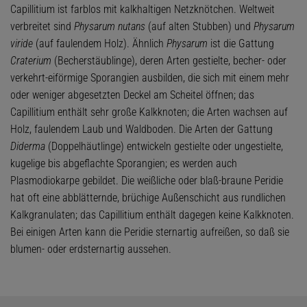
Capillitium ist farblos mit kalkhaltigen Netzknötchen. Weltweit
verbreitet sind
Physarum nutans
(auf alten Stubben) und
Physarum
viride
(auf faulendem Holz). Ähnlich
Physarum
ist die Gattung
Craterium
(Becherstäublinge), deren Arten gestielte, becher- oder
verkehrt-eiförmige Sporangien ausbilden, die sich mit einem mehr
oder weniger abgesetzten Deckel am Scheitel öffnen; das
Capillitium enthält sehr große Kalkknoten; die Arten wachsen auf
Holz, faulendem Laub und Waldboden. Die Arten der Gattung
Diderma
(Doppelhäutlinge) entwickeln gestielte oder ungestielte,
kugelige bis abgeflachte Sporangien; es werden auch
Plasmodiokarpe gebildet. Die weißliche oder blaß-braune Peridie
hat oft eine abblätternde, brüchige Außenschicht aus rundlichen
Kalkgranulaten; das Capillitium enthält dagegen keine Kalkknoten.
Bei einigen Arten kann die Peridie sternartig aufreißen, so daß sie
blumen- oder erdsternartig aussehen.