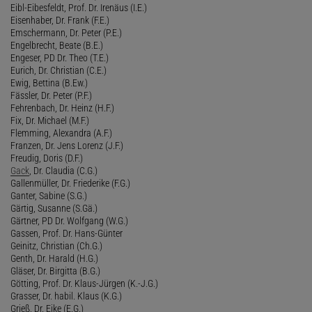
Eibl-Eibesfeldt, Prof. Dr. Irenäus (I.E.)
Eisenhaber, Dr. Frank (F.E.)
Emschermann, Dr. Peter (P.E.)
Engelbrecht, Beate (B.E.)
Engeser, PD Dr. Theo (T.E.)
Eurich, Dr. Christian (C.E.)
Ewig, Bettina (B.Ew.)
Fässler, Dr. Peter (P.F.)
Fehrenbach, Dr. Heinz (H.F.)
Fix, Dr. Michael (M.F.)
Flemming, Alexandra (A.F.)
Franzen, Dr. Jens Lorenz (J.F.)
Freudig, Doris (D.F.)
Gack
, Dr. Claudia (C.G.)
Gallenmüller, Dr. Friederike (F.G.)
Ganter, Sabine (S.G.)
Gärtig, Susanne (S.Gä.)
Gärtner, PD Dr. Wolfgang (W.G.)
Gassen, Prof. Dr. Hans-Günter
Geinitz, Christian (Ch.G.)
Genth, Dr. Harald (H.G.)
Gläser, Dr. Birgitta (B.G.)
Götting, Prof. Dr. Klaus-Jürgen (K.-J.G.)
Grasser, Dr. habil. Klaus (K.G.)
Grieß, Dr. Eike (E.G.)