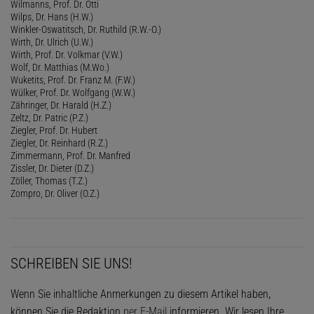
Wilmanns, Prof. Dr. Otti
Wilps, Dr. Hans (H.W.)
Winkler-Oswatitsch, Dr. Ruthild (R.W.-O.)
Wirth, Dr. Ulrich (U.W.)
Wirth, Prof. Dr. Volkmar (V.W.)
Wolf, Dr. Matthias (M.Wo.)
Wuketits, Prof. Dr. Franz M. (F.W.)
Wülker, Prof. Dr. Wolfgang (W.W.)
Zähringer, Dr. Harald (H.Z.)
Zeltz, Dr. Patric (P.Z.)
Ziegler, Prof. Dr. Hubert
Ziegler, Dr. Reinhard (R.Z.)
Zimmermann, Prof. Dr. Manfred
Zissler, Dr. Dieter (D.Z.)
Zöller, Thomas (T.Z.)
Zompro, Dr. Oliver (O.Z.)
SCHREIBEN SIE UNS!
Wenn Sie inhaltliche Anmerkungen zu diesem Artikel haben,
können Sie die Redaktion
per E-Mail
informieren. Wir lesen Ihre