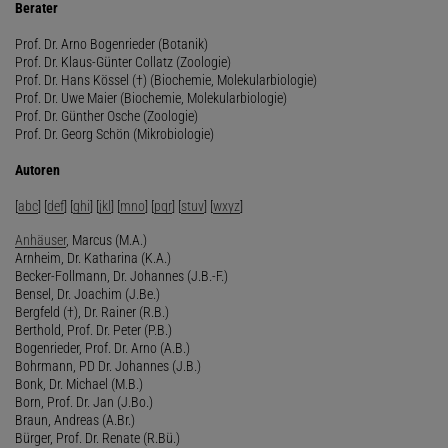
Berater
Prof. Dr. Arno Bogenrieder (Botanik)
Prof. Dr. Klaus-Günter Collatz (Zoologie)
Prof. Dr. Hans Kössel (†) (Biochemie, Molekularbiologie)
Prof. Dr. Uwe Maier (Biochemie, Molekularbiologie)
Prof. Dr. Günther Osche (Zoologie)
Prof. Dr. Georg Schön (Mikrobiologie)
Autoren
[
abc
] [
def
] [
ghi
] [
jkl
] [
mno
] [
pqr
] [
stuv
] [
wxyz
]
Anhäuser
, Marcus (M.A.)
Arnheim, Dr. Katharina (K.A.)
Becker-Follmann, Dr. Johannes (J.B.-F.)
Bensel, Dr. Joachim (J.Be.)
Bergfeld (†), Dr. Rainer (R.B.)
Berthold, Prof. Dr. Peter (P.B.)
Bogenrieder, Prof. Dr. Arno (A.B.)
Bohrmann, PD Dr. Johannes (J.B.)
Bonk, Dr. Michael (M.B.)
Born, Prof. Dr. Jan (J.Bo.)
Braun, Andreas (A.Br.)
Bürger, Prof. Dr. Renate (R.Bü.)