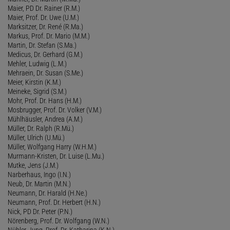
Maier, PD Dr. Rainer (R.M.)
Maier, Prof. Dr. Uwe (U.M.)
Marksitzer, Dr. René (R.Ma.)
Markus, Prof. Dr. Mario (M.M.)
Martin, Dr. Stefan (S.Ma.)
Medicus, Dr. Gerhard (G.M.)
Mehler, Ludwig (L.M.)
Mehraein, Dr. Susan (S.Me.)
Meier, Kirstin (K.M.)
Meineke, Sigrid (S.M.)
Mohr, Prof. Dr. Hans (H.M.)
Mosbrugger, Prof. Dr. Volker (V.M.)
Mühlhäusler, Andrea (A.M.)
Müller, Dr. Ralph (R.Mü.)
Müller, Ulrich (U.Mü.)
Müller, Wolfgang Harry (W.H.M.)
Murmann-Kristen, Dr. Luise (L.Mu.)
Mutke, Jens (J.M.)
Narberhaus, Ingo (I.N.)
Neub, Dr. Martin (M.N.)
Neumann, Dr. Harald (H.Ne.)
Neumann, Prof. Dr. Herbert (H.N.)
Nick, PD Dr. Peter (P.N.)
Nörenberg, Prof. Dr. Wolfgang (W.N.)
Nübler-Jung, Prof. Dr. Katharina (K.N.)