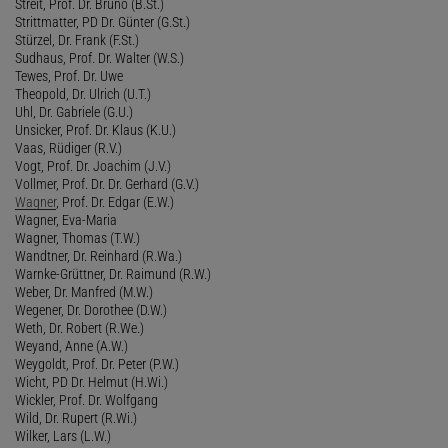
Streit, Prof. Dr. Bruno (B.St.)
Strittmatter, PD Dr. Günter (G.St.)
Stürzel, Dr. Frank (F.St.)
Sudhaus, Prof. Dr. Walter (W.S.)
Tewes, Prof. Dr. Uwe
Theopold, Dr. Ulrich (U.T.)
Uhl, Dr. Gabriele (G.U.)
Unsicker, Prof. Dr. Klaus (K.U.)
Vaas, Rüdiger (R.V.)
Vogt, Prof. Dr. Joachim (J.V.)
Vollmer, Prof. Dr. Dr. Gerhard (G.V.)
Wagner
, Prof. Dr. Edgar (E.W.)
Wagner, Eva-Maria
Wagner, Thomas (T.W.)
Wandtner, Dr. Reinhard (R.Wa.)
Warnke-Grüttner, Dr. Raimund (R.W.)
Weber, Dr. Manfred (M.W.)
Wegener, Dr. Dorothee (D.W.)
Weth, Dr. Robert (R.We.)
Weyand, Anne (A.W.)
Weygoldt, Prof. Dr. Peter (P.W.)
Wicht, PD Dr. Helmut (H.Wi.)
Wickler, Prof. Dr. Wolfgang
Wild, Dr. Rupert (R.Wi.)
Wilker, Lars (L.W.)