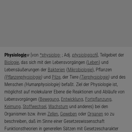
Physiolog
ie
w
[von
*physiolog-
; Adj.
physiologisch
], Teilgebiet der
Biologie
, das sich mit den Lebensvorgängen (
Leben
) und
Lebensäußerungen der
Bakterien
(
Mikrobiologie
), Pflanzen
(
Pflanzenphysiologie
)
und
Pilze
, der Tiere
(
Tierphysiologie
)
und des
Menschen
(Humanphysiologie)
befaßt. Ziel der Physiologie ist,
möglichst auf molekularer Ebene die Reaktionen und Abläufe von
Lebensvorgängen (
Bewegung
,
Entwicklung
,
Fortpflanzung
,
Keimung
,
Stoffwechsel
,
Wachstum
und anderes) bei den
Organismen bzw. ihren
Zellen
,
Geweben
oder
Organen
so zu
beschreiben, daß im Sinne einer Gesetzeswissenschaft
Funktionstheorien in generellen Sätzen mit Gesetzescharakter