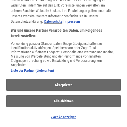
widerrufen, indem Sie auf den Link Voreinstellungen verwalten am
unteren Rand der Webseite klicken. Ihre Einstellungen gelten innerhalb
unseres Website. Weitere Informationen finden Sie in unserer
NACH OBEN
Datenschutzerklärung.
Datenschutz
Impressum
Wir und unsere Partner verarbeiten Daten, um Folgendes
bereitzustellen:
Für Sie im Spektrum-Shop und am Kiosk:
Verwendung genauer Standortdaten. Endgeräteeigenschaften zur
Identifikation aktiv abfragen. Speichern von oder Zugriff auf
Informationen auf einem Endgerät. Personalisierte Werbung und Inhalte,
Messung von Werbeleistung und der Performance von Inhalten,
Zielgruppenforschung sowie Entwicklung und Verbesserung von
Angeboten.
Liste der Partner (Lieferanten)
WEITERE NEUERSCHEINUNGEN
SPEKTRUM SHOP
Akzeptieren
Alle ablehnen
Spektrum
.de-Newsletter abonnieren
Zwecke anzeigen
JETZT ANMELDEN!