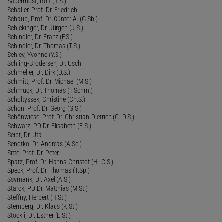
Sauermost, Rolf (R.S.)
Schaller, Prof. Dr. Friedrich
Schaub, Prof. Dr. Günter A. (G.Sb.)
Schickinger, Dr. Jürgen (J.S.)
Schindler, Dr. Franz (F.S.)
Schindler, Dr. Thomas (T.S.)
Schley, Yvonne (Y.S.)
Schling-Brodersen, Dr. Uschi
Schmeller, Dr. Dirk (D.S.)
Schmitt, Prof. Dr. Michael (M.S.)
Schmuck, Dr. Thomas (T.Schm.)
Scholtyssek, Christine (Ch.S.)
Schön, Prof. Dr. Georg (G.S.)
Schönwiese, Prof. Dr. Christian-Dietrich (C.-D.S.)
Schwarz, PD Dr. Elisabeth (E.S.)
Seibt, Dr. Uta
Sendtko, Dr. Andreas (A.Se.)
Sitte, Prof. Dr. Peter
Spatz, Prof. Dr. Hanns-Christof (H.-C.S.)
Speck, Prof. Dr. Thomas (T.Sp.)
Ssymank, Dr. Axel (A.S.)
Starck, PD Dr. Matthias (M.St.)
Steffny, Herbert (H.St.)
Sternberg, Dr. Klaus (K.St.)
Stöckli, Dr. Esther (E.St.)