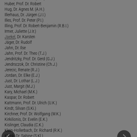
Huber, Prof. Dr. Robert
Hug, Dr. Agnes M. (A.H.)
Illerhaus, Dr. Jürgen (J.I.)
Illes, Prof. Dr. Peter (P.I.)
Illing, Prof. Dr. Robert-Benjamin (R.B.I.)
Irmer, Juliette (J.Ir.)
Jaekel
, Dr. Karsten
Jäger, Dr. Rudolf
Jahn, Dr. Ilse
Jahn, Prof. Dr. Theo (T.J.)
Jendritzky, Prof. Dr. Gerd (G.J.)
Jendrsczok, Dr. Christine (Ch.J.)
Jerecic, Renate (R.J.)
Jordan, Dr. Elke (E.J.)
Just, Dr. Lothar (L.J.)
Just, Margit (M.J.)
Kary, Michael (M.K.)
Kaspar, Dr. Robert
Kattmann, Prof. Dr. Ulrich (U.K.)
Kindt, Silvan (S.Ki.)
Kirchner, Prof. Dr. Wolfgang (W.K.)
Kirkilionis, Dr. Evelin (E.K.)
Kislinger, Claudia (C.K.)
Klein-Hollerbach, Dr. Richard (R.K.)
Klonk, Dr. Sabine (S.Kl.)