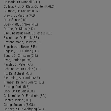
Cassada, Dr. Randall (R.C.)
Collatz, Prof. Dr. Klaus-Günter (K.-G.C.)
Culmsee, Dr. Carsten (C.C.)
Drews
, Dr. Martina (M.D.)
Drossé, Inke (I.D.)
Duell-Pfaff, Dr. Nixe (N.D.)
Duffner, Dr. Klaus (K.D.)
Eibl-Eibesfeldt, Prof. Dr. Irenäus (I.E.)
Eisenhaber, Dr. Frank (F.E.)
Emschermann, Dr. Peter (P.E.)
Engelbrecht, Beate (B.E.)
Engeser, PD Dr. Theo (T.E.)
Eurich, Dr. Christian (C.E.)
Ewig, Bettina (B.Ew.)
Fässler, Dr. Peter (P.F.)
Fehrenbach, Dr. Heinz (H.F.)
Fix, Dr. Michael (M.F.)
Flemming, Alexandra (A.F.)
Franzen, Dr. Jens Lorenz (J.F.)
Freudig, Doris (D.F.)
Gack
, Dr. Claudia (C.G.)
Gallenmüller, Dr. Friederike (F.G.)
Ganter, Sabine (S.G.)
Gärtig, Susanne (S.Gä.)
Gärtner, PD Dr. Wolfgang (W.G.)