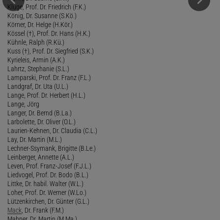
Kluge, Prof. Dr. Friedrich (F.K.)
König, Dr. Susanne (S.Kö.)
Körner, Dr. Helge (H.Kör.)
Kössel (†), Prof. Dr. Hans (H.K.)
Kühnle, Ralph (R.Kü.)
Kuss (†), Prof. Dr. Siegfried (S.K.)
Kyrieleis, Armin (A.K.)
Lahrtz, Stephanie (S.L.)
Lamparski, Prof. Dr. Franz (F.L.)
Landgraf, Dr. Uta (U.L.)
Lange, Prof. Dr. Herbert (H.L.)
Lange, Jörg
Langer, Dr. Bernd (B.La.)
Larbolette, Dr. Oliver (O.L.)
Laurien-Kehnen, Dr. Claudia (C.L.)
Lay, Dr. Martin (M.L.)
Lechner-Ssymank, Brigitte (B.Le.)
Leinberger, Annette (A.L.)
Leven, Prof. Franz-Josef (F.J.L.)
Liedvogel, Prof. Dr. Bodo (B.L.)
Littke, Dr. habil. Walter (W.L.)
Loher, Prof. Dr. Werner (W.Lo.)
Lützenkirchen, Dr. Günter (G.L.)
Mack
, Dr. Frank (F.M.)
Mahner, Dr. Martin (M.Ma.)