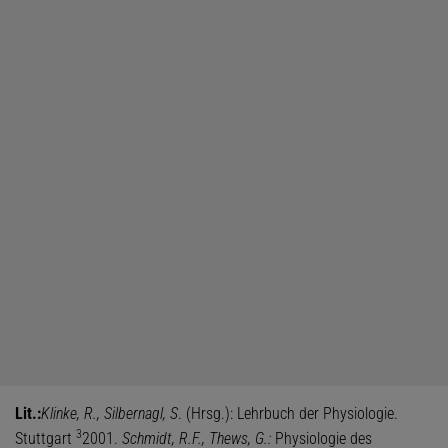
Lit.:
Klinke, R., Silbernagl, S
. (Hrsg.): Lehrbuch der Physiologie.
3
Stuttgart
2001.
Schmidt, R.F., Thews, G.:
Physiologie des