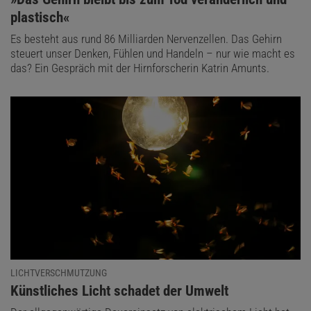
plastisch«
Es besteht aus rund 86 Milliarden Nervenzellen. Das Gehirn
steuert unser Denken, Fühlen und Handeln – nur wie macht es
das? Ein Gespräch mit der Hirnforscherin Katrin Amunts.
LICHTVERSCHMUTZUNG
:
Künstliches Licht schadet der Umwelt