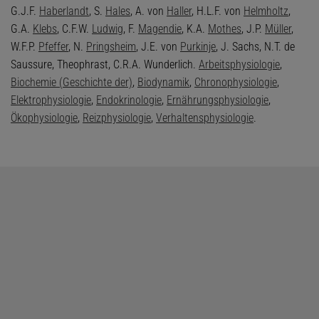
G.J.F.
Haberlandt
, S.
Hales
, A. von
Haller
, H.L.F. von
Helmholtz
,
G.A.
Klebs
, C.F.W.
Ludwig
, F.
Magendie
, K.A.
Mothes
, J.P.
Müller
,
W.F.P.
Pfeffer
, N.
Pringsheim
, J.E. von
Purkinje
, J. Sachs, N.T. de
Saussure, Theophrast, C.R.A. Wunderlich.
Arbeitsphysiologie
,
Biochemie (Geschichte der)
,
Biodynamik
,
Chronophysiologie
,
Elektrophysiologie
,
Endokrinologie
,
Ernährungsphysiologie
,
Ökophysiologie
,
Reizphysiologie
,
Verhaltensphysiologie
.