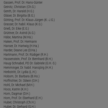
Gassen, Prof. Dr. Hans-Günter
Geinitz, Christian (Ch.G.)
Genth, Dr. Harald (H.G.)
Gläser, Dr. Birgitta (B.G.)
Götting, Prof. Dr. Klaus-Jürgen (K.-J.G.)
Grasser, Dr. habil. Klaus (K.G.)
Grieß, Dr. Eike (E.G.)
Grüttner, Dr. Astrid (A.G.)
Häbe, Martina (M.Hä.)
Haken, Prof. Dr. Hermann
Hanser, Dr. Hartwig (H.Ha.)
Harder, Deane Lee (D.Ha.)
Hartmann, Prof. Dr. Rüdiger (R.H.)
Hassenstein, Prof. Dr. Bernhard (B.H.)
Haug-Schnabel, PD Dr. Gabriele (G.H.-S.)
Hemminger, Dr. habil. Hansjörg (H.H.)
Herbstritt, Dr. Lydia (L.H.)
Hobom, Dr. Barbara (B.Ho.)
Hoffrichter, Dr. Odwin (O.H.)
Hohl, Dr. Michael (M.H.)
Hoos, Katrin (K.H.)
Horn, Dagmar (D.H.)
Horn, Prof. Dr. Eberhard (E.H.)
Huber, Christoph (Ch.H.)
Huber, Dr. Gerhard (G.H.)