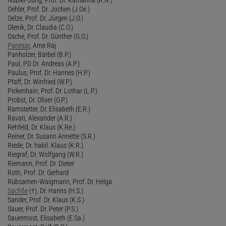
Oehler, Prof. Dr. Jochen (J.Oe.)
Oelze, Prof. Dr. Jürgen (J.O.)
Olenik, Dr. Claudia (C.O.)
Osche, Prof. Dr. Günther (G.O.)
Panesar
, Arne Raj
Panholzer, Bärbel (B.P.)
Paul, PD Dr. Andreas (A.P.)
Paulus, Prof. Dr. Hannes (H.P.)
Pfaff, Dr. Winfried (W.P.)
Pickenhain, Prof. Dr. Lothar (L.P.)
Probst, Dr. Oliver (O.P.)
Ramstetter, Dr. Elisabeth (E.R.)
Ravati, Alexander (A.R.)
Rehfeld, Dr. Klaus (K.Re.)
Reiner, Dr. Susann Annette (S.R.)
Riede, Dr. habil. Klaus (K.R.)
Riegraf, Dr. Wolfgang (W.R.)
Riemann, Prof. Dr. Dieter
Roth, Prof. Dr. Gerhard
Rübsamen-Waigmann, Prof. Dr. Helga
Sachße
(†), Dr. Hanns (H.S.)
Sander, Prof. Dr. Klaus (K.S.)
Sauer, Prof. Dr. Peter (P.S.)
Sauermost, Elisabeth (E.Sa.)