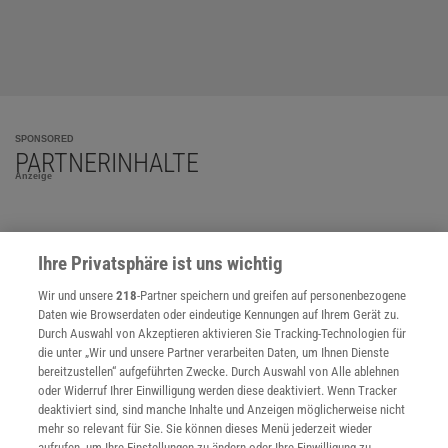
SPONSORED
PARTNERINHALTE
Anzeige
Ihre Privatsphäre ist uns wichtig
Wir und unsere
218
-Partner speichern und greifen auf personenbezogene
Daten wie Browserdaten oder eindeutige Kennungen auf Ihrem Gerät zu.
Durch Auswahl von Akzeptieren aktivieren Sie Tracking-Technologien für
die unter „Wir und unsere Partner verarbeiten Daten, um Ihnen Dienste
bereitzustellen“ aufgeführten Zwecke. Durch Auswahl von Alle ablehnen
oder Widerruf Ihrer Einwilligung werden diese deaktiviert. Wenn Tracker
deaktiviert sind, sind manche Inhalte und Anzeigen möglicherweise nicht
mehr so relevant für Sie. Sie können dieses Menü jederzeit wieder
aufrufen, um Ihre Einstellungen zu ändern oder Ihre Einwilligung zu