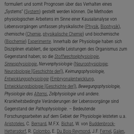
formuliert und somit Prognosen über das Verhalten eines
„Systems“ (
System
) gestellt werden können. Die Methoden
physiologischen Arbeitens im Sinne einer Kausalanalyse von
Lebensvorgängen umfassen physikalische (
Physik
,
Biophysik
),
chemische (
Chemie
,
physikalische Chemie
) und biochemische
(
Biochemie
)
Experimente
. Innerhalb der Physiologie haben sich
Disziplinen etabliert, die spezielle Leistungen des Organismus zum
Gegenstand haben; so die
Stoffwechselphysiologie
,
Sinnesphysiologie
,
Nervenphysiologie
(
Neurophysiologie
;
Neurobiologie [Geschichte der]
),
Keimungsphysiologie,
Entwicklungsphysiologie
(
Embryonalentwicklung
,
Entwicklungsbiologie [Geschichte der]
),
Bewegungsphysiologie,
Physiologie des
Alterns
,
Zellphysiologie
und andere.
Krankheitsbedingte Veränderungen der Lebensvorgänge sind
Gegenstand der
Pathophysiologie
. – Bedeutende
Forschungsarbeiten auf dem Gebiet der Physiologie leisteten u.a.
Aristoteles
, C.
Bernard
, M.F.X.
Bichat
, W. von
Buddenbrock-
Hettersdorf
, R.
Colombo
, E.
Du Bois-Reymond
, J.F.
Fernel
,
Galen
,