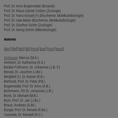
Prof. Dr. Arno Bogenrieder (Botanik)
Prof. Dr. Klaus-Günter Collatz (Zoologie)
Prof. Dr. Hans Kössel (†) (Biochemie, Molekularbiologie)
Prof. Dr. Uwe Maier (Biochemie, Molekularbiologie)
Prof. Dr. Günther Osche (Zoologie)
Prof. Dr. Georg Schön (Mikrobiologie)
Autoren
[
abc
] [
def
] [
ghi
] [
jkl
] [
mno
] [
pqr
] [
stuv
] [
wxyz
]
Anhäuser
, Marcus (M.A.)
Arnheim, Dr. Katharina (K.A.)
Becker-Follmann, Dr. Johannes (J.B.-F.)
Bensel, Dr. Joachim (J.Be.)
Bergfeld (†), Dr. Rainer (R.B.)
Berthold, Prof. Dr. Peter (P.B.)
Bogenrieder, Prof. Dr. Arno (A.B.)
Bohrmann, PD Dr. Johannes (J.B.)
Bonk, Dr. Michael (M.B.)
Born, Prof. Dr. Jan (J.Bo.)
Braun, Andreas (A.Br.)
Bürger, Prof. Dr. Renate (R.Bü.)
Cassada, Dr. Randall (R.C.)