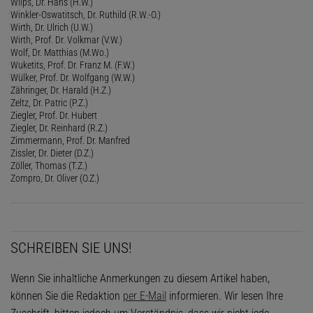
Wilps, Dr. Hans (H.W.)
Winkler-Oswatitsch, Dr. Ruthild (R.W.-O.)
Wirth, Dr. Ulrich (U.W.)
Wirth, Prof. Dr. Volkmar (V.W.)
Wolf, Dr. Matthias (M.Wo.)
Wuketits, Prof. Dr. Franz M. (F.W.)
Wülker, Prof. Dr. Wolfgang (W.W.)
Zähringer, Dr. Harald (H.Z.)
Zeltz, Dr. Patric (P.Z.)
Ziegler, Prof. Dr. Hubert
Ziegler, Dr. Reinhard (R.Z.)
Zimmermann, Prof. Dr. Manfred
Zissler, Dr. Dieter (D.Z.)
Zöller, Thomas (T.Z.)
Zompro, Dr. Oliver (O.Z.)
SCHREIBEN SIE UNS!
Wenn Sie inhaltliche Anmerkungen zu diesem Artikel haben,
können Sie die Redaktion
per E-Mail
informieren. Wir lesen Ihre