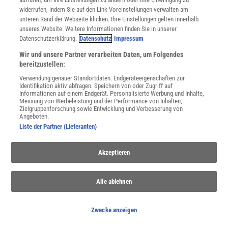
WEITERE NEUERSCHEINUNGEN
SPEKTRUM SHOP
widerrufen, indem Sie auf den Link Voreinstellungen verwalten am
unteren Rand der Webseite klicken. Ihre Einstellungen gelten innerhalb
unseres Website. Weitere Informationen finden Sie in unserer
Datenschutzerklärung.
Datenschutz
Impressum
Spektrum
.de-Newsletter abonnieren
Wir und unsere Partner verarbeiten Daten, um Folgendes
bereitzustellen:
JETZT ANMELDEN!
Verwendung genauer Standortdaten. Endgeräteeigenschaften zur
Identifikation aktiv abfragen. Speichern von oder Zugriff auf
Informationen auf einem Endgerät. Personalisierte Werbung und Inhalte,
Sie können unsere Newsletter jederzeit wieder abbestellen. Infos zu unserem Umgang
mit Ihren personenbezogenen Daten finden Sie in unserer
Datenschutzerklärung
.
Messung von Werbeleistung und der Performance von Inhalten,
Zielgruppenforschung sowie Entwicklung und Verbesserung von
Angeboten.
Liste der Partner (Lieferanten)
SERVICES
Newsletter
Akzeptieren
Kontakt
Spektrum Shop
Alle ablehnen
Im Handel kaufen
Presse
Verträge kündigen
Zwecke anzeigen
Widerruf