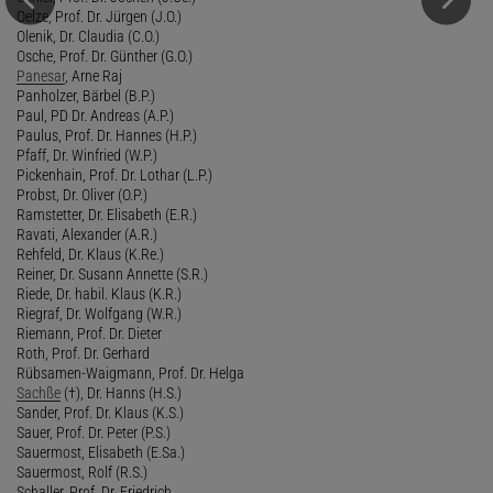
Oelze, Prof. Dr. Jürgen (J.O.)
Olenik, Dr. Claudia (C.O.)
Osche, Prof. Dr. Günther (G.O.)
Panesar
, Arne Raj
Panholzer, Bärbel (B.P.)
Paul, PD Dr. Andreas (A.P.)
Paulus, Prof. Dr. Hannes (H.P.)
Pfaff, Dr. Winfried (W.P.)
Pickenhain, Prof. Dr. Lothar (L.P.)
Probst, Dr. Oliver (O.P.)
Ramstetter, Dr. Elisabeth (E.R.)
Ravati, Alexander (A.R.)
Rehfeld, Dr. Klaus (K.Re.)
Reiner, Dr. Susann Annette (S.R.)
Riede, Dr. habil. Klaus (K.R.)
Riegraf, Dr. Wolfgang (W.R.)
Riemann, Prof. Dr. Dieter
Roth, Prof. Dr. Gerhard
Rübsamen-Waigmann, Prof. Dr. Helga
Sachße
(†), Dr. Hanns (H.S.)
Sander, Prof. Dr. Klaus (K.S.)
Sauer, Prof. Dr. Peter (P.S.)
Sauermost, Elisabeth (E.Sa.)
Sauermost, Rolf (R.S.)
Schaller, Prof. Dr. Friedrich