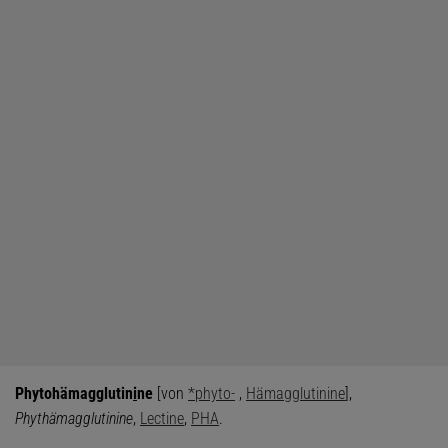
Phytohämagglutin
i
ne
[von
*phyto-
,
Hämagglutinine
],
Phythämagglutinine
,
Lectine
,
PHA
.