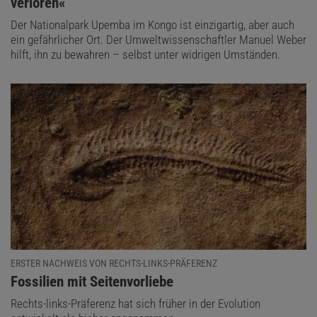
verloren«
Der Nationalpark Upemba im Kongo ist einzigartig, aber auch
ein gefährlicher Ort. Der Umweltwissenschaftler Manuel Weber
hilft, ihn zu bewahren – selbst unter widrigen Umständen.
ERSTER NACHWEIS VON RECHTS-LINKS-PRÄFERENZ
:
Fossilien mit Seitenvorliebe
Rechts-links-Präferenz hat sich früher in der Evolution