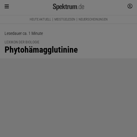
HEUTE AKTUELL
MEISTGELESEN
NEUERSCHEINUNGEN
Lesedauer ca. 1 Minute
LEXIKON DER BIOLOGIE
:
Phytohämagglutinine