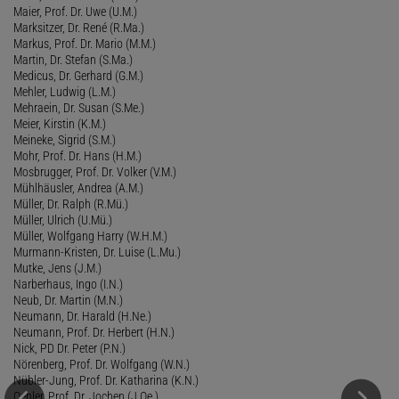
Maier, Prof. Dr. Uwe (U.M.)
Marksitzer, Dr. René (R.Ma.)
Markus, Prof. Dr. Mario (M.M.)
Martin, Dr. Stefan (S.Ma.)
Medicus, Dr. Gerhard (G.M.)
Mehler, Ludwig (L.M.)
Mehraein, Dr. Susan (S.Me.)
Meier, Kirstin (K.M.)
Meineke, Sigrid (S.M.)
Mohr, Prof. Dr. Hans (H.M.)
Mosbrugger, Prof. Dr. Volker (V.M.)
Mühlhäusler, Andrea (A.M.)
Müller, Dr. Ralph (R.Mü.)
Müller, Ulrich (U.Mü.)
Müller, Wolfgang Harry (W.H.M.)
Murmann-Kristen, Dr. Luise (L.Mu.)
Mutke, Jens (J.M.)
Narberhaus, Ingo (I.N.)
Neub, Dr. Martin (M.N.)
Neumann, Dr. Harald (H.Ne.)
Neumann, Prof. Dr. Herbert (H.N.)
Nick, PD Dr. Peter (P.N.)
Nörenberg, Prof. Dr. Wolfgang (W.N.)
Nübler-Jung, Prof. Dr. Katharina (K.N.)
Oehler, Prof. Dr. Jochen (J.Oe.)