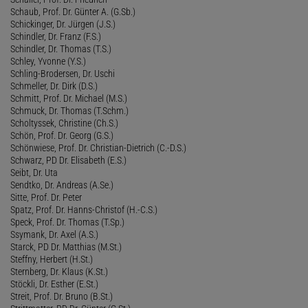
Schaub, Prof. Dr. Günter A. (G.Sb.)
Schickinger, Dr. Jürgen (J.S.)
Schindler, Dr. Franz (F.S.)
Schindler, Dr. Thomas (T.S.)
Schley, Yvonne (Y.S.)
Schling-Brodersen, Dr. Uschi
Schmeller, Dr. Dirk (D.S.)
Schmitt, Prof. Dr. Michael (M.S.)
Schmuck, Dr. Thomas (T.Schm.)
Scholtyssek, Christine (Ch.S.)
Schön, Prof. Dr. Georg (G.S.)
Schönwiese, Prof. Dr. Christian-Dietrich (C.-D.S.)
Schwarz, PD Dr. Elisabeth (E.S.)
Seibt, Dr. Uta
Sendtko, Dr. Andreas (A.Se.)
Sitte, Prof. Dr. Peter
Spatz, Prof. Dr. Hanns-Christof (H.-C.S.)
Speck, Prof. Dr. Thomas (T.Sp.)
Ssymank, Dr. Axel (A.S.)
Starck, PD Dr. Matthias (M.St.)
Steffny, Herbert (H.St.)
Sternberg, Dr. Klaus (K.St.)
Stöckli, Dr. Esther (E.St.)
Streit, Prof. Dr. Bruno (B.St.)