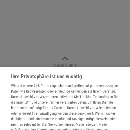
NACH OBEN
Ihre Privatsphäre ist uns wichtig
Für Sie im Spektrum-Shop und am Kiosk:
Wir und unsere
218
-Partner speichern und greifen auf personenbezogene
Daten wie Browserdaten oder eindeutige Kennungen auf Ihrem Gerät zu.
Durch Auswahl von Akzeptieren aktivieren Sie Tracking-Technologien für
die unter „Wir und unsere Partner verarbeiten Daten, um Ihnen Dienste
bereitzustellen“ aufgeführten Zwecke. Durch Auswahl von Alle ablehnen
oder Widerruf Ihrer Einwilligung werden diese deaktiviert. Wenn Tracker
deaktiviert sind, sind manche Inhalte und Anzeigen möglicherweise nicht
mehr so relevant für Sie. Sie können dieses Menü jederzeit wieder
aufrufen, um Ihre Einstellungen zu ändern oder Ihre Einwilligung zu