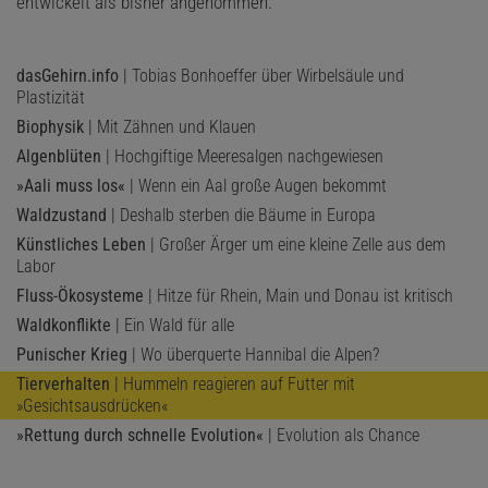
entwickelt als bisher angenommen.
dasGehirn.info
| Tobias Bonhoeffer über Wirbelsäule und
Plastizität
Biophysik
| Mit Zähnen und Klauen
Algenblüten
| Hochgiftige Meeresalgen nachgewiesen
»Aali muss los«
| Wenn ein Aal große Augen bekommt
Waldzustand
| Deshalb sterben die Bäume in Europa
Künstliches Leben
| Großer Ärger um eine kleine Zelle aus dem
Labor
Fluss-Ökosysteme
| Hitze für Rhein, Main und Donau ist kritisch
Waldkonflikte
| Ein Wald für alle
Punischer Krieg
| Wo überquerte Hannibal die Alpen?
Tierverhalten
| Hummeln reagieren auf Futter mit
»Gesichtsausdrücken«
»Rettung durch schnelle Evolution«
| Evolution als Chance