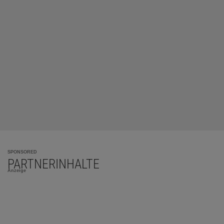
SPONSORED
PARTNERINHALTE
Anzeige