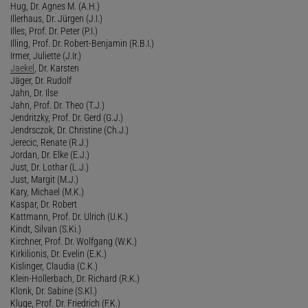
Hug, Dr. Agnes M. (A.H.)
Illerhaus, Dr. Jürgen (J.I.)
Illes, Prof. Dr. Peter (P.I.)
Illing, Prof. Dr. Robert-Benjamin (R.B.I.)
Irmer, Juliette (J.Ir.)
Jaekel
, Dr. Karsten
Jäger, Dr. Rudolf
Jahn, Dr. Ilse
Jahn, Prof. Dr. Theo (T.J.)
Jendritzky, Prof. Dr. Gerd (G.J.)
Jendrsczok, Dr. Christine (Ch.J.)
Jerecic, Renate (R.J.)
Jordan, Dr. Elke (E.J.)
Just, Dr. Lothar (L.J.)
Just, Margit (M.J.)
Kary, Michael (M.K.)
Kaspar, Dr. Robert
Kattmann, Prof. Dr. Ulrich (U.K.)
Kindt, Silvan (S.Ki.)
Kirchner, Prof. Dr. Wolfgang (W.K.)
Kirkilionis, Dr. Evelin (E.K.)
Kislinger, Claudia (C.K.)
Klein-Hollerbach, Dr. Richard (R.K.)
Klonk, Dr. Sabine (S.Kl.)
Kluge, Prof. Dr. Friedrich (F.K.)