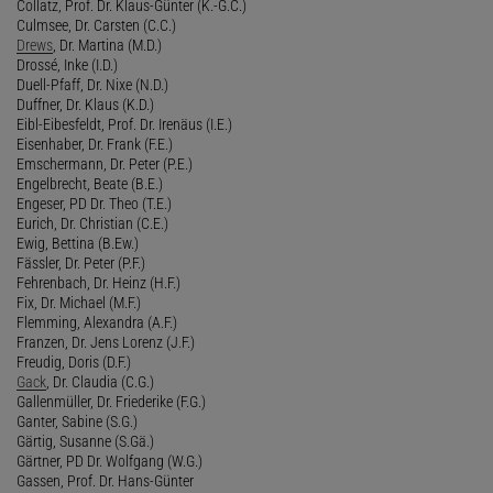
Collatz, Prof. Dr. Klaus-Günter (K.-G.C.)
Culmsee, Dr. Carsten (C.C.)
Drews
, Dr. Martina (M.D.)
Drossé, Inke (I.D.)
Duell-Pfaff, Dr. Nixe (N.D.)
Duffner, Dr. Klaus (K.D.)
Eibl-Eibesfeldt, Prof. Dr. Irenäus (I.E.)
Eisenhaber, Dr. Frank (F.E.)
Emschermann, Dr. Peter (P.E.)
Engelbrecht, Beate (B.E.)
Engeser, PD Dr. Theo (T.E.)
Eurich, Dr. Christian (C.E.)
Ewig, Bettina (B.Ew.)
Fässler, Dr. Peter (P.F.)
Fehrenbach, Dr. Heinz (H.F.)
Fix, Dr. Michael (M.F.)
Flemming, Alexandra (A.F.)
Franzen, Dr. Jens Lorenz (J.F.)
Freudig, Doris (D.F.)
Gack
, Dr. Claudia (C.G.)
Gallenmüller, Dr. Friederike (F.G.)
Ganter, Sabine (S.G.)
Gärtig, Susanne (S.Gä.)
Gärtner, PD Dr. Wolfgang (W.G.)
Gassen, Prof. Dr. Hans-Günter