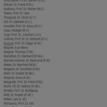
Strittmatter, PD Dr. Günter (G.St.)
Stürzel, Dr. Frank (F.St.)
Sudhaus, Prof. Dr. Walter (W.S.)
Tewes, Prof. Dr. Uwe
Theopold, Dr. Ulrich (U.T.)
Uhl, Dr. Gabriele (G.U.)
Unsicker, Prof. Dr. Klaus (K.U.)
Vaas, Rüdiger (R.V.)
Vogt, Prof. Dr. Joachim (J.V.)
Vollmer, Prof. Dr. Dr. Gerhard (G.V.)
Wagner
, Prof. Dr. Edgar (E.W.)
Wagner, Eva-Maria
Wagner, Thomas (T.W.)
Wandtner, Dr. Reinhard (R.Wa.)
Warnke-Grüttner, Dr. Raimund (R.W.)
Weber, Dr. Manfred (M.W.)
Wegener, Dr. Dorothee (D.W.)
Weth, Dr. Robert (R.We.)
Weyand, Anne (A.W.)
Weygoldt, Prof. Dr. Peter (P.W.)
Wicht, PD Dr. Helmut (H.Wi.)
Wickler, Prof. Dr. Wolfgang
Wild, Dr. Rupert (R.Wi.)
Wilker, Lars (L.W.)
Wilmanns, Prof. Dr. Otti