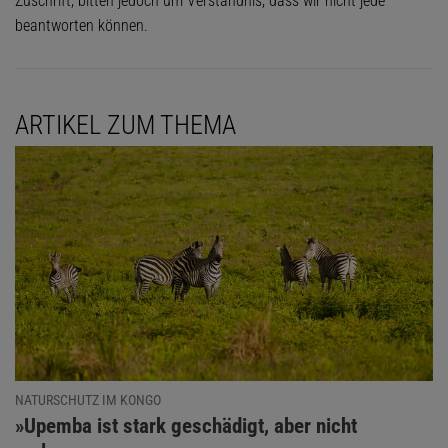
Zuschrift, bitten jedoch um Verständnis, dass wir nicht jede
beantworten können.
ARTIKEL ZUM THEMA
NATURSCHUTZ IM KONGO
:
»Upemba ist stark geschädigt, aber nicht