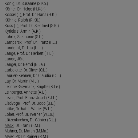
König, Dr. Susanne (S.Kö.)
Körner, Dr. Helge (H.Kör.)
Kössel (†), Prof. Dr. Hans (H.K.)
Kühnle, Ralph (R.Kü.)
Kuss (†), Prof. Dr. Siegfried (S.K.)
Kyrieleis, Armin (A.K.)
Lahrtz, Stephanie (S.L.)
Lamparski, Prof. Dr. Franz (F.L.)
Landgraf, Dr. Uta (U.L.)
Lange, Prof. Dr. Herbert (H.L.)
Lange, Jörg
Langer, Dr. Bernd (B.La.)
Larbolette, Dr. Oliver (O.L.)
Laurien-Kehnen, Dr. Claudia (C.L.)
Lay, Dr. Martin (M.L.)
Lechner-Ssymank, Brigitte (B.Le.)
Leinberger, Annette (A.L.)
Leven, Prof. Franz-Josef (F.J.L.)
Liedvogel, Prof. Dr. Bodo (B.L.)
Littke, Dr. habil. Walter (W.L.)
Loher, Prof. Dr. Werner (W.Lo.)
Lützenkirchen, Dr. Günter (G.L.)
Mack
, Dr. Frank (F.M.)
Mahner, Dr. Martin (M.Ma.)
Maier, PD Dr. Rainer (R.M.)