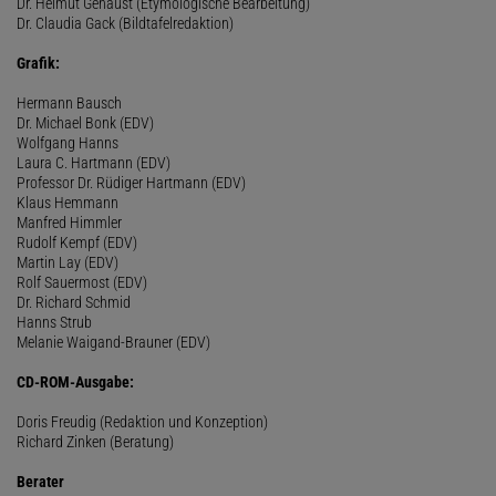
Dr. Helmut Genaust (Etymologische Bearbeitung)
Dr. Claudia Gack (Bildtafelredaktion)
Grafik:
Hermann Bausch
Dr. Michael Bonk (EDV)
Wolfgang Hanns
Laura C. Hartmann (EDV)
Professor Dr. Rüdiger Hartmann (EDV)
Klaus Hemmann
Manfred Himmler
Rudolf Kempf (EDV)
Martin Lay (EDV)
Rolf Sauermost (EDV)
Dr. Richard Schmid
Hanns Strub
Melanie Waigand-Brauner (EDV)
CD-ROM-Ausgabe:
Doris Freudig (Redaktion und Konzeption)
Richard Zinken (Beratung)
Berater