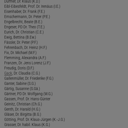
Duffner, Dr. Klaus (K.D.)
Eibl-Eibesfeldt, Prof. Dr. Irenäus (I.E.)
Eisenhaber, Dr. Frank (F.E.)
Emschermann, Dr. Peter (P.E.)
Engelbrecht, Beate (B.E.)
Engeser, PD Dr. Theo (T.E.)
Eurich, Dr. Christian (C.E.)
Ewig, Bettina (B.Ew.)
Fässler, Dr. Peter (P.F.)
Fehrenbach, Dr. Heinz (H.F.)
Fix, Dr. Michael (M.F.)
Flemming, Alexandra (A.F.)
Franzen, Dr. Jens Lorenz (J.F.)
Freudig, Doris (D.F.)
Gack
, Dr. Claudia (C.G.)
Gallenmüller, Dr. Friederike (F.G.)
Ganter, Sabine (S.G.)
Gärtig, Susanne (S.Gä.)
Gärtner, PD Dr. Wolfgang (W.G.)
Gassen, Prof. Dr. Hans-Günter
Geinitz, Christian (Ch.G.)
Genth, Dr. Harald (H.G.)
Gläser, Dr. Birgitta (B.G.)
Götting, Prof. Dr. Klaus-Jürgen (K.-J.G.)
Grasser, Dr. habil. Klaus (K.G.)