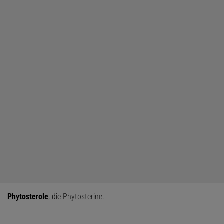
Phytoster
o
le
, die
Phytosterine
.