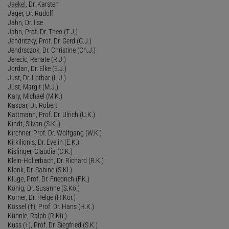
Jaekel
, Dr. Karsten
Jäger, Dr. Rudolf
Jahn, Dr. Ilse
Jahn, Prof. Dr. Theo (T.J.)
Jendritzky, Prof. Dr. Gerd (G.J.)
Jendrsczok, Dr. Christine (Ch.J.)
Jerecic, Renate (R.J.)
Jordan, Dr. Elke (E.J.)
Just, Dr. Lothar (L.J.)
Just, Margit (M.J.)
Kary, Michael (M.K.)
Kaspar, Dr. Robert
Kattmann, Prof. Dr. Ulrich (U.K.)
Kindt, Silvan (S.Ki.)
Kirchner, Prof. Dr. Wolfgang (W.K.)
Kirkilionis, Dr. Evelin (E.K.)
Kislinger, Claudia (C.K.)
Klein-Hollerbach, Dr. Richard (R.K.)
Klonk, Dr. Sabine (S.Kl.)
Kluge, Prof. Dr. Friedrich (F.K.)
König, Dr. Susanne (S.Kö.)
Körner, Dr. Helge (H.Kör.)
Kössel (†), Prof. Dr. Hans (H.K.)
Kühnle, Ralph (R.Kü.)
Kuss (†), Prof. Dr. Siegfried (S.K.)