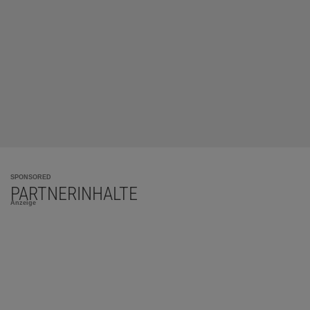
SPONSORED
PARTNERINHALTE
Anzeige