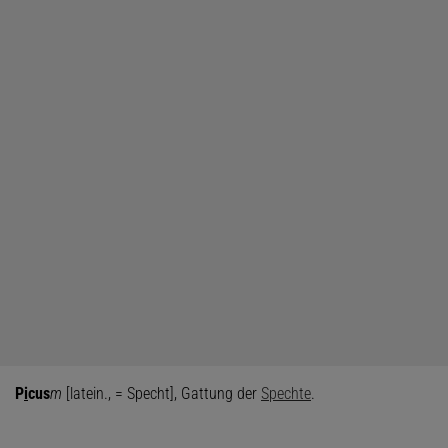
P
i
cus
m
[latein., = Specht], Gattung der
Spechte
.