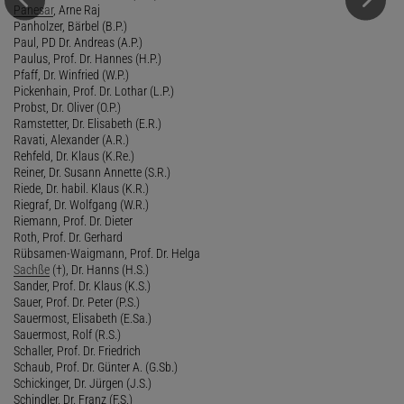
Panesar
, Arne Raj
Panholzer, Bärbel (B.P.)
Paul, PD Dr. Andreas (A.P.)
Paulus, Prof. Dr. Hannes (H.P.)
Pfaff, Dr. Winfried (W.P.)
Pickenhain, Prof. Dr. Lothar (L.P.)
Probst, Dr. Oliver (O.P.)
Ramstetter, Dr. Elisabeth (E.R.)
Ravati, Alexander (A.R.)
Rehfeld, Dr. Klaus (K.Re.)
Reiner, Dr. Susann Annette (S.R.)
Riede, Dr. habil. Klaus (K.R.)
Riegraf, Dr. Wolfgang (W.R.)
Riemann, Prof. Dr. Dieter
Roth, Prof. Dr. Gerhard
Rübsamen-Waigmann, Prof. Dr. Helga
Sachße
(†), Dr. Hanns (H.S.)
Sander, Prof. Dr. Klaus (K.S.)
Sauer, Prof. Dr. Peter (P.S.)
Sauermost, Elisabeth (E.Sa.)
Sauermost, Rolf (R.S.)
Schaller, Prof. Dr. Friedrich
Schaub, Prof. Dr. Günter A. (G.Sb.)
Schickinger, Dr. Jürgen (J.S.)
Schindler, Dr. Franz (F.S.)