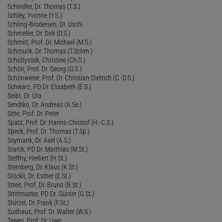
Schindler, Dr. Thomas (T.S.)
Schley, Yvonne (Y.S.)
Schling-Brodersen, Dr. Uschi
Schmeller, Dr. Dirk (D.S.)
Schmitt, Prof. Dr. Michael (M.S.)
Schmuck, Dr. Thomas (T.Schm.)
Scholtyssek, Christine (Ch.S.)
Schön, Prof. Dr. Georg (G.S.)
Schönwiese, Prof. Dr. Christian-Dietrich (C.-D.S.)
Schwarz, PD Dr. Elisabeth (E.S.)
Seibt, Dr. Uta
Sendtko, Dr. Andreas (A.Se.)
Sitte, Prof. Dr. Peter
Spatz, Prof. Dr. Hanns-Christof (H.-C.S.)
Speck, Prof. Dr. Thomas (T.Sp.)
Ssymank, Dr. Axel (A.S.)
Starck, PD Dr. Matthias (M.St.)
Steffny, Herbert (H.St.)
Sternberg, Dr. Klaus (K.St.)
Stöckli, Dr. Esther (E.St.)
Streit, Prof. Dr. Bruno (B.St.)
Strittmatter, PD Dr. Günter (G.St.)
Stürzel, Dr. Frank (F.St.)
Sudhaus, Prof. Dr. Walter (W.S.)
Tewes, Prof. Dr. Uwe