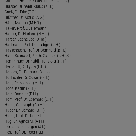
Götting, Prof. Dr. Klaus-Jürgen (K.-J.G.)
Grasser, Dr. habil. Klaus (K.G.)
Grieß, Dr. Eike (E.G.)
Grüttner, Dr. Astrid (A.G.)
Häbe, Martina (M.Hä.)
Haken, Prof. Dr. Hermann
Hanser, Dr. Hartwig (H.Ha.)
Harder, Deane Lee (D.Ha.)
Hartmann, Prof. Dr. Rüdiger (R.H.)
Hassenstein, Prof. Dr. Bernhard (B.H.)
Haug-Schnabel, PD Dr. Gabriele (G.H.-S.)
Hemminger, Dr. habil. Hansjörg (H.H.)
Herbstritt, Dr. Lydia (L.H.)
Hobom, Dr. Barbara (B.Ho.)
Hoffrichter, Dr. Odwin (O.H.)
Hohl, Dr. Michael (M.H.)
Hoos, Katrin (K.H.)
Horn, Dagmar (D.H.)
Horn, Prof. Dr. Eberhard (E.H.)
Huber, Christoph (Ch.H.)
Huber, Dr. Gerhard (G.H.)
Huber, Prof. Dr. Robert
Hug, Dr. Agnes M. (A.H.)
Illerhaus, Dr. Jürgen (J.I.)
Illes, Prof. Dr. Peter (P.I.)