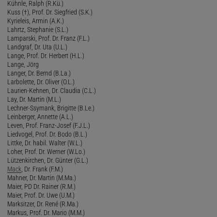
Kühnle, Ralph (R.Kü.)
Kuss (†), Prof. Dr. Siegfried (S.K.)
Kyrieleis, Armin (A.K.)
Lahrtz, Stephanie (S.L.)
Lamparski, Prof. Dr. Franz (F.L.)
Landgraf, Dr. Uta (U.L.)
Lange, Prof. Dr. Herbert (H.L.)
Lange, Jörg
Langer, Dr. Bernd (B.La.)
Larbolette, Dr. Oliver (O.L.)
Laurien-Kehnen, Dr. Claudia (C.L.)
Lay, Dr. Martin (M.L.)
Lechner-Ssymank, Brigitte (B.Le.)
Leinberger, Annette (A.L.)
Leven, Prof. Franz-Josef (F.J.L.)
Liedvogel, Prof. Dr. Bodo (B.L.)
Littke, Dr. habil. Walter (W.L.)
Loher, Prof. Dr. Werner (W.Lo.)
Lützenkirchen, Dr. Günter (G.L.)
Mack
, Dr. Frank (F.M.)
Mahner, Dr. Martin (M.Ma.)
Maier, PD Dr. Rainer (R.M.)
Maier, Prof. Dr. Uwe (U.M.)
Marksitzer, Dr. René (R.Ma.)
Markus, Prof. Dr. Mario (M.M.)