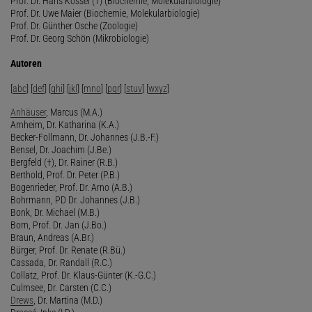
Prof. Dr. Hans Kössel (†) (Biochemie, Molekularbiologie)
Prof. Dr. Uwe Maier (Biochemie, Molekularbiologie)
Prof. Dr. Günther Osche (Zoologie)
Prof. Dr. Georg Schön (Mikrobiologie)
Autoren
[
abc
] [
def
] [
ghi
] [
jkl
] [
mno
] [
pqr
] [
stuv
] [
wxyz
]
Anhäuser
, Marcus (M.A.)
Arnheim, Dr. Katharina (K.A.)
Becker-Follmann, Dr. Johannes (J.B.-F.)
Bensel, Dr. Joachim (J.Be.)
Bergfeld (†), Dr. Rainer (R.B.)
Berthold, Prof. Dr. Peter (P.B.)
Bogenrieder, Prof. Dr. Arno (A.B.)
Bohrmann, PD Dr. Johannes (J.B.)
Bonk, Dr. Michael (M.B.)
Born, Prof. Dr. Jan (J.Bo.)
Braun, Andreas (A.Br.)
Bürger, Prof. Dr. Renate (R.Bü.)
Cassada, Dr. Randall (R.C.)
Collatz, Prof. Dr. Klaus-Günter (K.-G.C.)
Culmsee, Dr. Carsten (C.C.)
Drews
, Dr. Martina (M.D.)