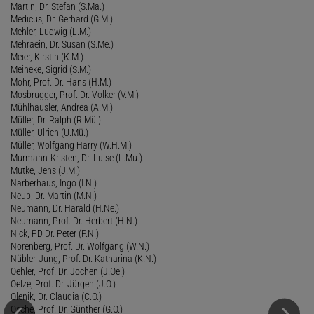
Martin, Dr. Stefan (S.Ma.)
Medicus, Dr. Gerhard (G.M.)
Mehler, Ludwig (L.M.)
Mehraein, Dr. Susan (S.Me.)
Meier, Kirstin (K.M.)
Meineke, Sigrid (S.M.)
Mohr, Prof. Dr. Hans (H.M.)
Mosbrugger, Prof. Dr. Volker (V.M.)
Mühlhäusler, Andrea (A.M.)
Müller, Dr. Ralph (R.Mü.)
Müller, Ulrich (U.Mü.)
Müller, Wolfgang Harry (W.H.M.)
Murmann-Kristen, Dr. Luise (L.Mu.)
Mutke, Jens (J.M.)
Narberhaus, Ingo (I.N.)
Neub, Dr. Martin (M.N.)
Neumann, Dr. Harald (H.Ne.)
Neumann, Prof. Dr. Herbert (H.N.)
Nick, PD Dr. Peter (P.N.)
Nörenberg, Prof. Dr. Wolfgang (W.N.)
Nübler-Jung, Prof. Dr. Katharina (K.N.)
Oehler, Prof. Dr. Jochen (J.Oe.)
Oelze, Prof. Dr. Jürgen (J.O.)
Olenik, Dr. Claudia (C.O.)
Osche, Prof. Dr. Günther (G.O.)