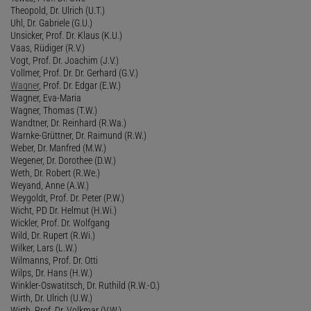
Theopold, Dr. Ulrich (U.T.)
Uhl, Dr. Gabriele (G.U.)
Unsicker, Prof. Dr. Klaus (K.U.)
Vaas, Rüdiger (R.V.)
Vogt, Prof. Dr. Joachim (J.V.)
Vollmer, Prof. Dr. Dr. Gerhard (G.V.)
Wagner
, Prof. Dr. Edgar (E.W.)
Wagner, Eva-Maria
Wagner, Thomas (T.W.)
Wandtner, Dr. Reinhard (R.Wa.)
Warnke-Grüttner, Dr. Raimund (R.W.)
Weber, Dr. Manfred (M.W.)
Wegener, Dr. Dorothee (D.W.)
Weth, Dr. Robert (R.We.)
Weyand, Anne (A.W.)
Weygoldt, Prof. Dr. Peter (P.W.)
Wicht, PD Dr. Helmut (H.Wi.)
Wickler, Prof. Dr. Wolfgang
Wild, Dr. Rupert (R.Wi.)
Wilker, Lars (L.W.)
Wilmanns, Prof. Dr. Otti
Wilps, Dr. Hans (H.W.)
Winkler-Oswatitsch, Dr. Ruthild (R.W.-O.)
Wirth, Dr. Ulrich (U.W.)
Wirth, Prof. Dr. Volkmar (V.W.)