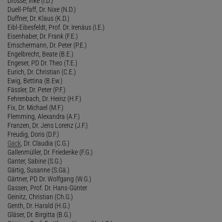
Drossé, Inke (I.D.)
Duell-Pfaff, Dr. Nixe (N.D.)
Duffner, Dr. Klaus (K.D.)
Eibl-Eibesfeldt, Prof. Dr. Irenäus (I.E.)
Eisenhaber, Dr. Frank (F.E.)
Emschermann, Dr. Peter (P.E.)
Engelbrecht, Beate (B.E.)
Engeser, PD Dr. Theo (T.E.)
Eurich, Dr. Christian (C.E.)
Ewig, Bettina (B.Ew.)
Fässler, Dr. Peter (P.F.)
Fehrenbach, Dr. Heinz (H.F.)
Fix, Dr. Michael (M.F.)
Flemming, Alexandra (A.F.)
Franzen, Dr. Jens Lorenz (J.F.)
Freudig, Doris (D.F.)
Gack
, Dr. Claudia (C.G.)
Gallenmüller, Dr. Friederike (F.G.)
Ganter, Sabine (S.G.)
Gärtig, Susanne (S.Gä.)
Gärtner, PD Dr. Wolfgang (W.G.)
Gassen, Prof. Dr. Hans-Günter
Geinitz, Christian (Ch.G.)
Genth, Dr. Harald (H.G.)
Gläser, Dr. Birgitta (B.G.)