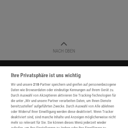
NACH OBEN
Für Sie im Spektrum-Shop und am Kiosk:
Ihre Privatsphäre ist uns wichtig
Wir und unsere
218
-Partner speichern und greifen auf personenbezogene
Daten wie Browserdaten oder eindeutige Kennungen auf Ihrem Gerät zu.
Durch Auswahl von Akzeptieren aktivieren Sie Tracking-Technologien für
die unter „Wir und unsere Partner verarbeiten Daten, um Ihnen Dienste
bereitzustellen“ aufgeführten Zwecke. Durch Auswahl von Alle ablehnen
oder Widerruf Ihrer Einwilligung werden diese deaktiviert. Wenn Tracker
deaktiviert sind, sind manche Inhalte und Anzeigen möglicherweise nicht
WEITERE NEUERSCHEINUNGEN
SPEKTRUM SHOP
mehr so relevant für Sie. Sie können dieses Menü jederzeit wieder
aufrufen, um Ihre Einstellungen zu ändern oder Ihre Einwilligung zu