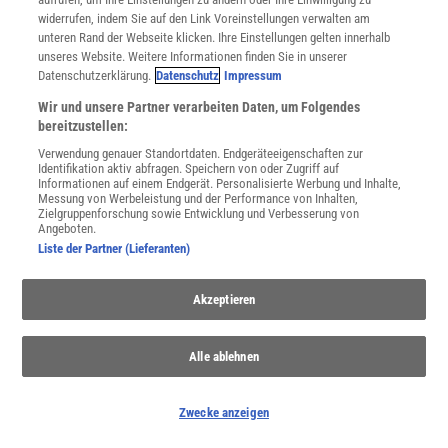
widerrufen, indem Sie auf den Link Voreinstellungen verwalten am
unteren Rand der Webseite klicken. Ihre Einstellungen gelten innerhalb
Spektrum
.de-Newsletter abonnieren
unseres Website. Weitere Informationen finden Sie in unserer
Datenschutzerklärung.
Datenschutz
Impressum
JETZT ANMELDEN!
Wir und unsere Partner verarbeiten Daten, um Folgendes
bereitzustellen:
Sie können unsere Newsletter jederzeit wieder abbestellen. Infos zu unserem Umgang
mit Ihren personenbezogenen Daten finden Sie in unserer
Datenschutzerklärung
.
Verwendung genauer Standortdaten. Endgeräteeigenschaften zur
Identifikation aktiv abfragen. Speichern von oder Zugriff auf
Informationen auf einem Endgerät. Personalisierte Werbung und Inhalte,
Messung von Werbeleistung und der Performance von Inhalten,
Zielgruppenforschung sowie Entwicklung und Verbesserung von
Angeboten.
SERVICES
Liste der Partner (Lieferanten)
Newsletter
Kontakt
Spektrum Shop
Akzeptieren
Im Handel kaufen
Presse
Alle ablehnen
Verträge kündigen
Widerruf
Zwecke anzeigen
INFO
Mediadaten