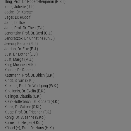
Illing, Prof. Dr. Robert-Benjamin (R.B.I.)
Irmer, Juliette (J.Ir.)
Jaekel
, Dr. Karsten
Jäger, Dr. Rudolf
Jahn, Dr. Ilse
Jahn, Prof. Dr. Theo (T.J.)
Jendritzky, Prof. Dr. Gerd (G.J.)
Jendrsczok, Dr. Christine (Ch.J.)
Jerecic, Renate (R.J.)
Jordan, Dr. Elke (E.J.)
Just, Dr. Lothar (L.J.)
Just, Margit (M.J.)
Kary, Michael (M.K.)
Kaspar, Dr. Robert
Kattmann, Prof. Dr. Ulrich (U.K.)
Kindt, Silvan (S.Ki.)
Kirchner, Prof. Dr. Wolfgang (W.K.)
Kirkilionis, Dr. Evelin (E.K.)
Kislinger, Claudia (C.K.)
Klein-Hollerbach, Dr. Richard (R.K.)
Klonk, Dr. Sabine (S.Kl.)
Kluge, Prof. Dr. Friedrich (F.K.)
König, Dr. Susanne (S.Kö.)
Körner, Dr. Helge (H.Kör.)
Kössel (†), Prof. Dr. Hans (H.K.)