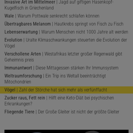
Invasive Art im Mittelmeer
| Jagd auf giftigen Hasenkopf-
Kugelfisch in Griechenland
Wale
| Warum Pottwale senkrecht schlafen können
Übertragbares Melanom
| Hautkrebs springt von Fisch zu Fisch
Lebenserwartung
| Warum Menschen nicht 1000 Jahre alt werden
Evolution
| Uralte Klimaschwankungen steuerten die Evolution der
Vögel
Verschollene Arten
| Westafrikas letzter großer Regenwald gibt
Geheimnis preis
Immunantwort
| Diese Mittagessen stärken Ihr Immunsystem
Weltraumforschung
| Ein Trip ins Weltall beeinträchtigt
Mitochondrien
Vögel
| Zahl der Störche hat sich mehr als verfünffacht
Zucker raus, Fett rein
| Hilft eine Keto-Diät bei psychischen
Erkrankungen?
Fliegende Tiere
| Der Große Gleiter ist nicht der größte Gleiter