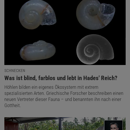
SCHNECKEN
:
Was ist blind, farblos und lebt in Hades' Reich?
Höhlen bilden ein eigenes Ökosystem mit extrem
spezialisierten Arten. Griechische Forscher beschreiben einen
neuen Vertreter dieser Fauna – und benannten ihn nach einer
Gottheit.