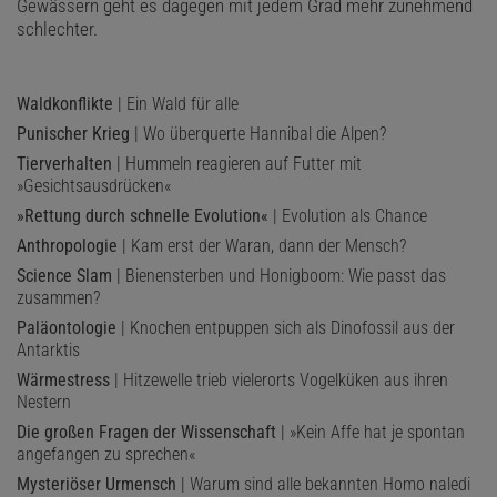
Gewässern geht es dagegen mit jedem Grad mehr zunehmend
schlechter.
Waldkonflikte
| Ein Wald für alle
Punischer Krieg
| Wo überquerte Hannibal die Alpen?
Tierverhalten
| Hummeln reagieren auf Futter mit
»Gesichtsausdrücken«
»Rettung durch schnelle Evolution«
| Evolution als Chance
Anthropologie
| Kam erst der Waran, dann der Mensch?
Science Slam
| Bienensterben und Honigboom: Wie passt das
zusammen?
Paläontologie
| Knochen entpuppen sich als Dinofossil aus der
Antarktis
Wärmestress
| Hitzewelle trieb vielerorts Vogelküken aus ihren
Nestern
Die großen Fragen der Wissenschaft
| »Kein Affe hat je spontan
angefangen zu sprechen«
Mysteriöser Urmensch
| Warum sind alle bekannten Homo naledi