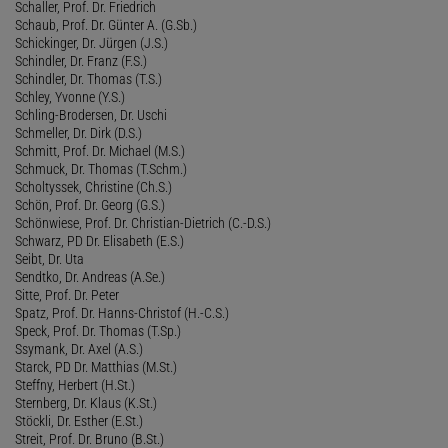
Schaller, Prof. Dr. Friedrich
Schaub, Prof. Dr. Günter A. (G.Sb.)
Schickinger, Dr. Jürgen (J.S.)
Schindler, Dr. Franz (F.S.)
Schindler, Dr. Thomas (T.S.)
Schley, Yvonne (Y.S.)
Schling-Brodersen, Dr. Uschi
Schmeller, Dr. Dirk (D.S.)
Schmitt, Prof. Dr. Michael (M.S.)
Schmuck, Dr. Thomas (T.Schm.)
Scholtyssek, Christine (Ch.S.)
Schön, Prof. Dr. Georg (G.S.)
Schönwiese, Prof. Dr. Christian-Dietrich (C.-D.S.)
Schwarz, PD Dr. Elisabeth (E.S.)
Seibt, Dr. Uta
Sendtko, Dr. Andreas (A.Se.)
Sitte, Prof. Dr. Peter
Spatz, Prof. Dr. Hanns-Christof (H.-C.S.)
Speck, Prof. Dr. Thomas (T.Sp.)
Ssymank, Dr. Axel (A.S.)
Starck, PD Dr. Matthias (M.St.)
Steffny, Herbert (H.St.)
Sternberg, Dr. Klaus (K.St.)
Stöckli, Dr. Esther (E.St.)
Streit, Prof. Dr. Bruno (B.St.)