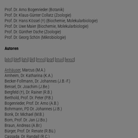
Prof. Dr. Arno Bogenrieder (Botanik)
Prof. Dr. Klaus-Günter Collatz (Zoologie)
Prof. Dr. Hans Kössel (†) (Biochemie, Molekularbiologie)
Prof. Dr. Uwe Maier (Biochemie, Molekularbiologie)
Prof. Dr. Günther Osche (Zoologie)
Prof. Dr. Georg Schön (Mikrobiologie)
Autoren
[
abc
] [
def
] [
ghi
] [
jkl
] [
mno
] [
pqr
] [
stuv
] [
wxyz
]
Anhäuser
, Marcus (M.A.)
Arnheim, Dr. Katharina (K.A.)
Becker-Follmann, Dr. Johannes (J.B.-F.)
Bensel, Dr. Joachim (J.Be.)
Bergfeld (†), Dr. Rainer (R.B.)
Berthold, Prof. Dr. Peter (P.B.)
Bogenrieder, Prof. Dr. Arno (A.B.)
Bohrmann, PD Dr. Johannes (J.B.)
Bonk, Dr. Michael (M.B.)
Born, Prof. Dr. Jan (J.Bo.)
Braun, Andreas (A.Br.)
Bürger, Prof. Dr. Renate (R.Bü.)
Cassada, Dr. Randall (R.C.)