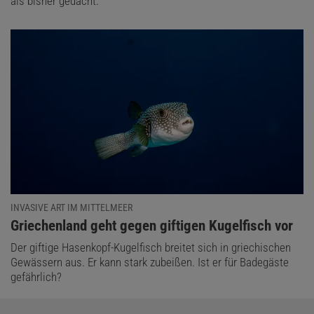
als bisher gedacht.
INVASIVE ART IM MITTELMEER
:
Griechenland geht gegen giftigen Kugelfisch vor
Der giftige Hasenkopf-Kugelfisch breitet sich in griechischen
Gewässern aus. Er kann stark zubeißen. Ist er für Badegäste
gefährlich?