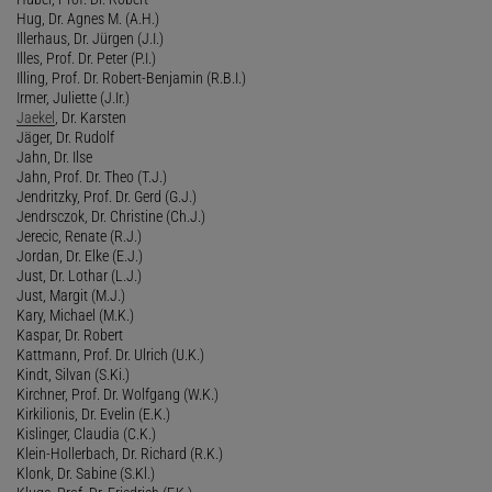
Hug, Dr. Agnes M. (A.H.)
Illerhaus, Dr. Jürgen (J.I.)
Illes, Prof. Dr. Peter (P.I.)
Illing, Prof. Dr. Robert-Benjamin (R.B.I.)
Irmer, Juliette (J.Ir.)
Jaekel
, Dr. Karsten
Jäger, Dr. Rudolf
Jahn, Dr. Ilse
Jahn, Prof. Dr. Theo (T.J.)
Jendritzky, Prof. Dr. Gerd (G.J.)
Jendrsczok, Dr. Christine (Ch.J.)
Jerecic, Renate (R.J.)
Jordan, Dr. Elke (E.J.)
Just, Dr. Lothar (L.J.)
Just, Margit (M.J.)
Kary, Michael (M.K.)
Kaspar, Dr. Robert
Kattmann, Prof. Dr. Ulrich (U.K.)
Kindt, Silvan (S.Ki.)
Kirchner, Prof. Dr. Wolfgang (W.K.)
Kirkilionis, Dr. Evelin (E.K.)
Kislinger, Claudia (C.K.)
Klein-Hollerbach, Dr. Richard (R.K.)
Klonk, Dr. Sabine (S.Kl.)