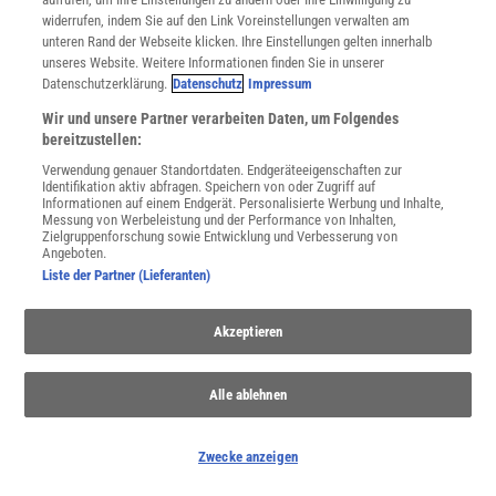
widerrufen, indem Sie auf den Link Voreinstellungen verwalten am
unteren Rand der Webseite klicken. Ihre Einstellungen gelten innerhalb
WEITERE NEUERSCHEINUNGEN
SPEKTRUM SHOP
unseres Website. Weitere Informationen finden Sie in unserer
Datenschutzerklärung.
Datenschutz
Impressum
Wir und unsere Partner verarbeiten Daten, um Folgendes
bereitzustellen:
Spektrum
.de-Newsletter abonnieren
Verwendung genauer Standortdaten. Endgeräteeigenschaften zur
Identifikation aktiv abfragen. Speichern von oder Zugriff auf
JETZT ANMELDEN!
Informationen auf einem Endgerät. Personalisierte Werbung und Inhalte,
Messung von Werbeleistung und der Performance von Inhalten,
Zielgruppenforschung sowie Entwicklung und Verbesserung von
Sie können unsere Newsletter jederzeit wieder abbestellen. Infos zu unserem Umgang
Angeboten.
mit Ihren personenbezogenen Daten finden Sie in unserer
Datenschutzerklärung
.
Liste der Partner (Lieferanten)
Akzeptieren
SERVICES
Newsletter
Alle ablehnen
Kontakt
Spektrum Shop
Im Handel kaufen
Zwecke anzeigen
Presse
Verträge kündigen