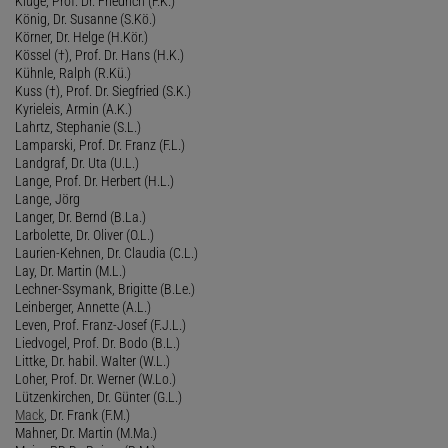
Kluge, Prof. Dr. Friedrich (F.K.)
König, Dr. Susanne (S.Kö.)
Körner, Dr. Helge (H.Kör.)
Kössel (†), Prof. Dr. Hans (H.K.)
Kühnle, Ralph (R.Kü.)
Kuss (†), Prof. Dr. Siegfried (S.K.)
Kyrieleis, Armin (A.K.)
Lahrtz, Stephanie (S.L.)
Lamparski, Prof. Dr. Franz (F.L.)
Landgraf, Dr. Uta (U.L.)
Lange, Prof. Dr. Herbert (H.L.)
Lange, Jörg
Langer, Dr. Bernd (B.La.)
Larbolette, Dr. Oliver (O.L.)
Laurien-Kehnen, Dr. Claudia (C.L.)
Lay, Dr. Martin (M.L.)
Lechner-Ssymank, Brigitte (B.Le.)
Leinberger, Annette (A.L.)
Leven, Prof. Franz-Josef (F.J.L.)
Liedvogel, Prof. Dr. Bodo (B.L.)
Littke, Dr. habil. Walter (W.L.)
Loher, Prof. Dr. Werner (W.Lo.)
Lützenkirchen, Dr. Günter (G.L.)
Mack
, Dr. Frank (F.M.)
Mahner, Dr. Martin (M.Ma.)