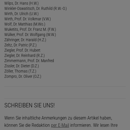
Wilps, Dr. Hans (H.W.)
Winkler-Oswatitsch, Dr. Ruthild (R.W.-O.)
Wirth, Dr. Ulrich (U.W.)
Wirth, Prof. Dr. Volkmar (V.W.)
Wolf, Dr. Matthias (M.Wo.)
Wuketits, Prof. Dr. Franz M. (F.W.)
Wülker, Prof. Dr. Wolfgang (W.W.)
Zähringer, Dr. Harald (H.Z.)
Zeltz, Dr. Patric (P.Z.)
Ziegler, Prof. Dr. Hubert
Ziegler, Dr. Reinhard (R.Z.)
Zimmermann, Prof. Dr. Manfred
Zissler, Dr. Dieter (D.Z.)
Zöller, Thomas (T.Z.)
Zompro, Dr. Oliver (O.Z.)
SCHREIBEN SIE UNS!
Wenn Sie inhaltliche Anmerkungen zu diesem Artikel haben,
können Sie die Redaktion
per E-Mail
informieren. Wir lesen Ihre