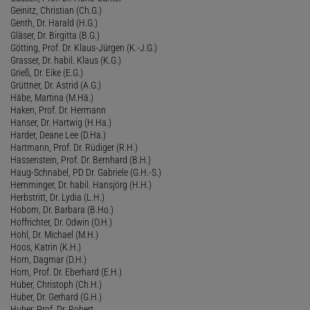
Geinitz, Christian (Ch.G.)
Genth, Dr. Harald (H.G.)
Gläser, Dr. Birgitta (B.G.)
Götting, Prof. Dr. Klaus-Jürgen (K.-J.G.)
Grasser, Dr. habil. Klaus (K.G.)
Grieß, Dr. Eike (E.G.)
Grüttner, Dr. Astrid (A.G.)
Häbe, Martina (M.Hä.)
Haken, Prof. Dr. Hermann
Hanser, Dr. Hartwig (H.Ha.)
Harder, Deane Lee (D.Ha.)
Hartmann, Prof. Dr. Rüdiger (R.H.)
Hassenstein, Prof. Dr. Bernhard (B.H.)
Haug-Schnabel, PD Dr. Gabriele (G.H.-S.)
Hemminger, Dr. habil. Hansjörg (H.H.)
Herbstritt, Dr. Lydia (L.H.)
Hobom, Dr. Barbara (B.Ho.)
Hoffrichter, Dr. Odwin (O.H.)
Hohl, Dr. Michael (M.H.)
Hoos, Katrin (K.H.)
Horn, Dagmar (D.H.)
Horn, Prof. Dr. Eberhard (E.H.)
Huber, Christoph (Ch.H.)
Huber, Dr. Gerhard (G.H.)
Huber, Prof. Dr. Robert