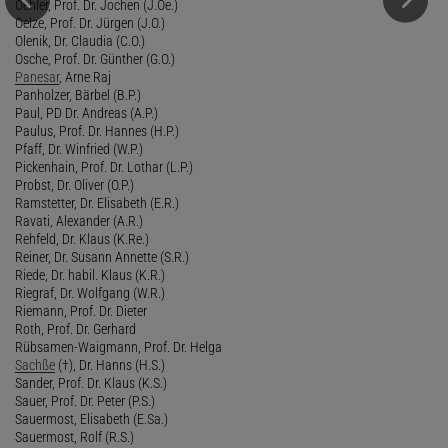
Oehler, Prof. Dr. Jochen (J.Oe.)
Oelze, Prof. Dr. Jürgen (J.O.)
Olenik, Dr. Claudia (C.O.)
Osche, Prof. Dr. Günther (G.O.)
Panesar
, Arne Raj
Panholzer, Bärbel (B.P.)
Paul, PD Dr. Andreas (A.P.)
Paulus, Prof. Dr. Hannes (H.P.)
Pfaff, Dr. Winfried (W.P.)
Pickenhain, Prof. Dr. Lothar (L.P.)
Probst, Dr. Oliver (O.P.)
Ramstetter, Dr. Elisabeth (E.R.)
Ravati, Alexander (A.R.)
Rehfeld, Dr. Klaus (K.Re.)
Reiner, Dr. Susann Annette (S.R.)
Riede, Dr. habil. Klaus (K.R.)
Riegraf, Dr. Wolfgang (W.R.)
Riemann, Prof. Dr. Dieter
Roth, Prof. Dr. Gerhard
Rübsamen-Waigmann, Prof. Dr. Helga
Sachße
(†), Dr. Hanns (H.S.)
Sander, Prof. Dr. Klaus (K.S.)
Sauer, Prof. Dr. Peter (P.S.)
Sauermost, Elisabeth (E.Sa.)
Sauermost, Rolf (R.S.)