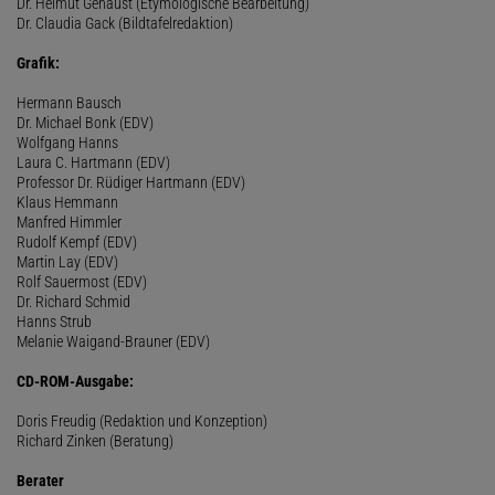
Dr. Helmut Genaust (Etymologische Bearbeitung)
Dr. Claudia Gack (Bildtafelredaktion)
Grafik:
Hermann Bausch
Dr. Michael Bonk (EDV)
Wolfgang Hanns
Laura C. Hartmann (EDV)
Professor Dr. Rüdiger Hartmann (EDV)
Klaus Hemmann
Manfred Himmler
Rudolf Kempf (EDV)
Martin Lay (EDV)
Rolf Sauermost (EDV)
Dr. Richard Schmid
Hanns Strub
Melanie Waigand-Brauner (EDV)
CD-ROM-Ausgabe:
Doris Freudig (Redaktion und Konzeption)
Richard Zinken (Beratung)
Berater