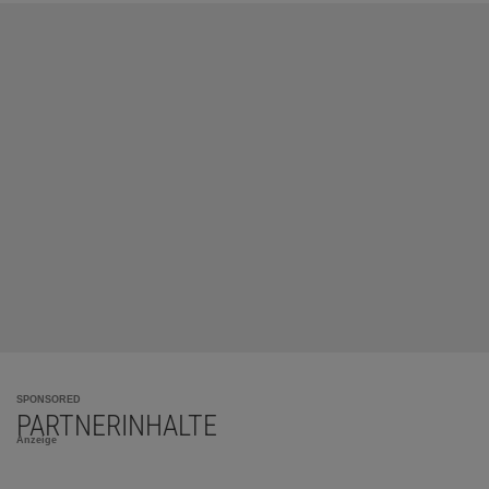
SPONSORED
PARTNERINHALTE
Anzeige