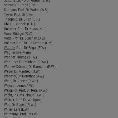
Strittmatter, PD Dr. Günter (G.St.)
Stürzel, Dr. Frank (F.St.)
Sudhaus, Prof. Dr. Walter (W.S.)
Tewes, Prof. Dr. Uwe
Theopold, Dr. Ulrich (U.T.)
Uhl, Dr. Gabriele (G.U.)
Unsicker, Prof. Dr. Klaus (K.U.)
Vaas, Rüdiger (R.V.)
Vogt, Prof. Dr. Joachim (J.V.)
Vollmer, Prof. Dr. Dr. Gerhard (G.V.)
Wagner
, Prof. Dr. Edgar (E.W.)
Wagner, Eva-Maria
Wagner, Thomas (T.W.)
Wandtner, Dr. Reinhard (R.Wa.)
Warnke-Grüttner, Dr. Raimund (R.W.)
Weber, Dr. Manfred (M.W.)
Wegener, Dr. Dorothee (D.W.)
Weth, Dr. Robert (R.We.)
Weyand, Anne (A.W.)
Weygoldt, Prof. Dr. Peter (P.W.)
Wicht, PD Dr. Helmut (H.Wi.)
Wickler, Prof. Dr. Wolfgang
Wild, Dr. Rupert (R.Wi.)
Wilker, Lars (L.W.)
Wilmanns, Prof. Dr. Otti