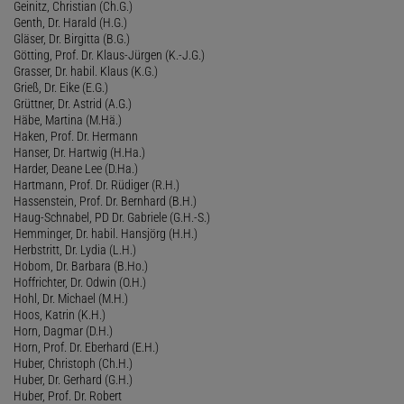
Geinitz, Christian (Ch.G.)
Genth, Dr. Harald (H.G.)
Gläser, Dr. Birgitta (B.G.)
Götting, Prof. Dr. Klaus-Jürgen (K.-J.G.)
Grasser, Dr. habil. Klaus (K.G.)
Grieß, Dr. Eike (E.G.)
Grüttner, Dr. Astrid (A.G.)
Häbe, Martina (M.Hä.)
Haken, Prof. Dr. Hermann
Hanser, Dr. Hartwig (H.Ha.)
Harder, Deane Lee (D.Ha.)
Hartmann, Prof. Dr. Rüdiger (R.H.)
Hassenstein, Prof. Dr. Bernhard (B.H.)
Haug-Schnabel, PD Dr. Gabriele (G.H.-S.)
Hemminger, Dr. habil. Hansjörg (H.H.)
Herbstritt, Dr. Lydia (L.H.)
Hobom, Dr. Barbara (B.Ho.)
Hoffrichter, Dr. Odwin (O.H.)
Hohl, Dr. Michael (M.H.)
Hoos, Katrin (K.H.)
Horn, Dagmar (D.H.)
Horn, Prof. Dr. Eberhard (E.H.)
Huber, Christoph (Ch.H.)
Huber, Dr. Gerhard (G.H.)
Huber, Prof. Dr. Robert