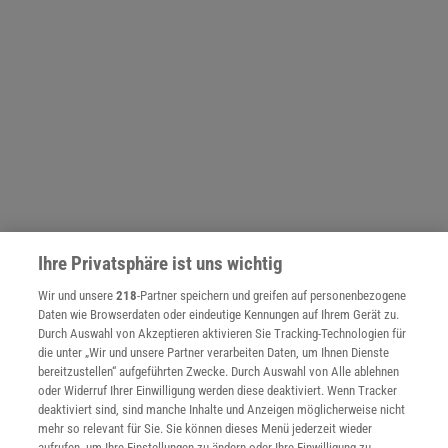
Ihre Privatsphäre ist uns wichtig
NACH OBEN
Wir und unsere
218
-Partner speichern und greifen auf personenbezogene
Daten wie Browserdaten oder eindeutige Kennungen auf Ihrem Gerät zu.
Durch Auswahl von Akzeptieren aktivieren Sie Tracking-Technologien für
die unter „Wir und unsere Partner verarbeiten Daten, um Ihnen Dienste
Für Sie im Spektrum-Shop und am Kiosk:
bereitzustellen“ aufgeführten Zwecke. Durch Auswahl von Alle ablehnen
oder Widerruf Ihrer Einwilligung werden diese deaktiviert. Wenn Tracker
deaktiviert sind, sind manche Inhalte und Anzeigen möglicherweise nicht
mehr so relevant für Sie. Sie können dieses Menü jederzeit wieder
aufrufen, um Ihre Einstellungen zu ändern oder Ihre Einwilligung zu