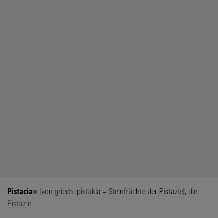
Pist
a
cia
w
[von griech. pistakia = Steinfrüchte der Pistazie], die
Pistazie
.