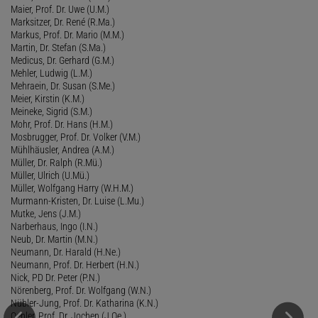
Maier, Prof. Dr. Uwe (U.M.)
Marksitzer, Dr. René (R.Ma.)
Markus, Prof. Dr. Mario (M.M.)
Martin, Dr. Stefan (S.Ma.)
Medicus, Dr. Gerhard (G.M.)
Mehler, Ludwig (L.M.)
Mehraein, Dr. Susan (S.Me.)
Meier, Kirstin (K.M.)
Meineke, Sigrid (S.M.)
Mohr, Prof. Dr. Hans (H.M.)
Mosbrugger, Prof. Dr. Volker (V.M.)
Mühlhäusler, Andrea (A.M.)
Müller, Dr. Ralph (R.Mü.)
Müller, Ulrich (U.Mü.)
Müller, Wolfgang Harry (W.H.M.)
Murmann-Kristen, Dr. Luise (L.Mu.)
Mutke, Jens (J.M.)
Narberhaus, Ingo (I.N.)
Neub, Dr. Martin (M.N.)
Neumann, Dr. Harald (H.Ne.)
Neumann, Prof. Dr. Herbert (H.N.)
Nick, PD Dr. Peter (P.N.)
Nörenberg, Prof. Dr. Wolfgang (W.N.)
Nübler-Jung, Prof. Dr. Katharina (K.N.)
Oehler, Prof. Dr. Jochen (J.Oe.)