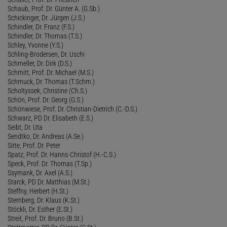
Schaub, Prof. Dr. Günter A. (G.Sb.)
Schickinger, Dr. Jürgen (J.S.)
Schindler, Dr. Franz (F.S.)
Schindler, Dr. Thomas (T.S.)
Schley, Yvonne (Y.S.)
Schling-Brodersen, Dr. Uschi
Schmeller, Dr. Dirk (D.S.)
Schmitt, Prof. Dr. Michael (M.S.)
Schmuck, Dr. Thomas (T.Schm.)
Scholtyssek, Christine (Ch.S.)
Schön, Prof. Dr. Georg (G.S.)
Schönwiese, Prof. Dr. Christian-Dietrich (C.-D.S.)
Schwarz, PD Dr. Elisabeth (E.S.)
Seibt, Dr. Uta
Sendtko, Dr. Andreas (A.Se.)
Sitte, Prof. Dr. Peter
Spatz, Prof. Dr. Hanns-Christof (H.-C.S.)
Speck, Prof. Dr. Thomas (T.Sp.)
Ssymank, Dr. Axel (A.S.)
Starck, PD Dr. Matthias (M.St.)
Steffny, Herbert (H.St.)
Sternberg, Dr. Klaus (K.St.)
Stöckli, Dr. Esther (E.St.)
Streit, Prof. Dr. Bruno (B.St.)