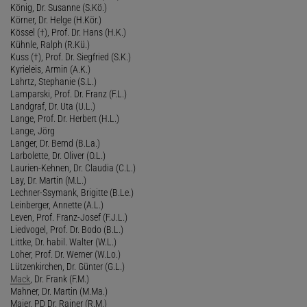
König, Dr. Susanne (S.Kö.)
Körner, Dr. Helge (H.Kör.)
Kössel (†), Prof. Dr. Hans (H.K.)
Kühnle, Ralph (R.Kü.)
Kuss (†), Prof. Dr. Siegfried (S.K.)
Kyrieleis, Armin (A.K.)
Lahrtz, Stephanie (S.L.)
Lamparski, Prof. Dr. Franz (F.L.)
Landgraf, Dr. Uta (U.L.)
Lange, Prof. Dr. Herbert (H.L.)
Lange, Jörg
Langer, Dr. Bernd (B.La.)
Larbolette, Dr. Oliver (O.L.)
Laurien-Kehnen, Dr. Claudia (C.L.)
Lay, Dr. Martin (M.L.)
Lechner-Ssymank, Brigitte (B.Le.)
Leinberger, Annette (A.L.)
Leven, Prof. Franz-Josef (F.J.L.)
Liedvogel, Prof. Dr. Bodo (B.L.)
Littke, Dr. habil. Walter (W.L.)
Loher, Prof. Dr. Werner (W.Lo.)
Lützenkirchen, Dr. Günter (G.L.)
Mack
, Dr. Frank (F.M.)
Mahner, Dr. Martin (M.Ma.)
Maier, PD Dr. Rainer (R.M.)