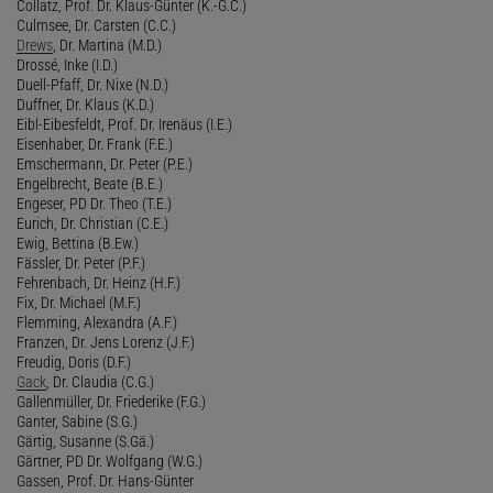
Collatz, Prof. Dr. Klaus-Günter (K.-G.C.)
Culmsee, Dr. Carsten (C.C.)
Drews
, Dr. Martina (M.D.)
Drossé, Inke (I.D.)
Duell-Pfaff, Dr. Nixe (N.D.)
Duffner, Dr. Klaus (K.D.)
Eibl-Eibesfeldt, Prof. Dr. Irenäus (I.E.)
Eisenhaber, Dr. Frank (F.E.)
Emschermann, Dr. Peter (P.E.)
Engelbrecht, Beate (B.E.)
Engeser, PD Dr. Theo (T.E.)
Eurich, Dr. Christian (C.E.)
Ewig, Bettina (B.Ew.)
Fässler, Dr. Peter (P.F.)
Fehrenbach, Dr. Heinz (H.F.)
Fix, Dr. Michael (M.F.)
Flemming, Alexandra (A.F.)
Franzen, Dr. Jens Lorenz (J.F.)
Freudig, Doris (D.F.)
Gack
, Dr. Claudia (C.G.)
Gallenmüller, Dr. Friederike (F.G.)
Ganter, Sabine (S.G.)
Gärtig, Susanne (S.Gä.)
Gärtner, PD Dr. Wolfgang (W.G.)
Gassen, Prof. Dr. Hans-Günter