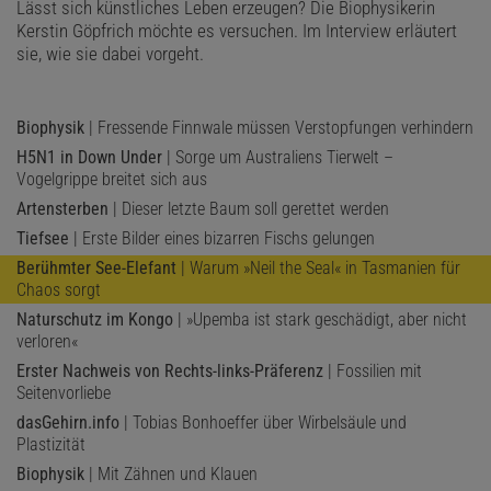
Lässt sich künstliches Leben erzeugen? Die Biophysikerin
Kerstin Göpfrich möchte es versuchen. Im Interview erläutert
sie, wie sie dabei vorgeht.
Biophysik
| Fressende Finnwale müssen Verstopfungen verhindern
H5N1 in Down Under
| Sorge um Australiens Tierwelt –
Vogelgrippe breitet sich aus
Artensterben
| Dieser letzte Baum soll gerettet werden
Tiefsee
| Erste Bilder eines bizarren Fischs gelungen
Berühmter See-Elefant
| Warum »Neil the Seal« in Tasmanien für
Chaos sorgt
Naturschutz im Kongo
| »Upemba ist stark geschädigt, aber nicht
verloren«
Erster Nachweis von Rechts-links-Präferenz
| Fossilien mit
Seitenvorliebe
dasGehirn.info
| Tobias Bonhoeffer über Wirbelsäule und
Plastizität
Biophysik
| Mit Zähnen und Klauen