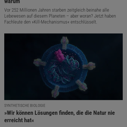
warum
Vor 252 Millionen Jahren starben zeitgleich beinahe alle
Lebewesen auf diesem Planeten – aber woran? Jetzt haben
Fachleute den »Kill-Mechanismus« entschlüsselt.
SYNTHETISCHE BIOLOGIE
:
»Wir können Lösungen finden, die die Natur nie
erreicht hat«