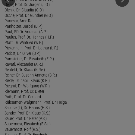
Oelze, Prof. Dr. Jürgen (J.O.)
Olenik, Dr. Claudia (C.O.)
Osche, Prof. Dr. Günther (G.O.)
Panesar
, Arne Raj
Panholzer, Bärbel (B.P.)
Paul, PD Dr. Andreas (A.P.)
Paulus, Prof. Dr. Hannes (H.P.)
Pfaff, Dr. Winfried (W.P.)
Pickenhain, Prof. Dr. Lothar (L.P.)
Probst, Dr. Oliver (O.P.)
Ramstetter, Dr. Elisabeth (E.R.)
Ravati, Alexander (A.R.)
Rehfeld, Dr. Klaus (K.Re.)
Reiner, Dr. Susann Annette (S.R.)
Riede, Dr. habil. Klaus (K.R.)
Riegraf, Dr. Wolfgang (W.R.)
Riemann, Prof. Dr. Dieter
Roth, Prof. Dr. Gerhard
Rübsamen-Waigmann, Prof. Dr. Helga
Sachße
(†), Dr. Hanns (H.S.)
Sander, Prof. Dr. Klaus (K.S.)
Sauer, Prof. Dr. Peter (P.S.)
Sauermost, Elisabeth (E.Sa.)
Sauermost, Rolf (R.S.)
Schaller, Prof. Dr. Friedrich