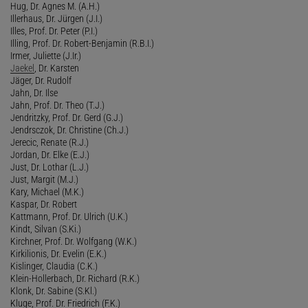
Hug, Dr. Agnes M. (A.H.)
Illerhaus, Dr. Jürgen (J.I.)
Illes, Prof. Dr. Peter (P.I.)
Illing, Prof. Dr. Robert-Benjamin (R.B.I.)
Irmer, Juliette (J.Ir.)
Jaekel
, Dr. Karsten
Jäger, Dr. Rudolf
Jahn, Dr. Ilse
Jahn, Prof. Dr. Theo (T.J.)
Jendritzky, Prof. Dr. Gerd (G.J.)
Jendrsczok, Dr. Christine (Ch.J.)
Jerecic, Renate (R.J.)
Jordan, Dr. Elke (E.J.)
Just, Dr. Lothar (L.J.)
Just, Margit (M.J.)
Kary, Michael (M.K.)
Kaspar, Dr. Robert
Kattmann, Prof. Dr. Ulrich (U.K.)
Kindt, Silvan (S.Ki.)
Kirchner, Prof. Dr. Wolfgang (W.K.)
Kirkilionis, Dr. Evelin (E.K.)
Kislinger, Claudia (C.K.)
Klein-Hollerbach, Dr. Richard (R.K.)
Klonk, Dr. Sabine (S.Kl.)
Kluge, Prof. Dr. Friedrich (F.K.)