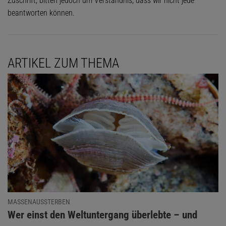
Zuschrift, bitten jedoch um Verständnis, dass wir nicht jede
beantworten können.
ARTIKEL ZUM THEMA
MASSENAUSSTERBEN
:
Wer einst den Weltuntergang überlebte – und