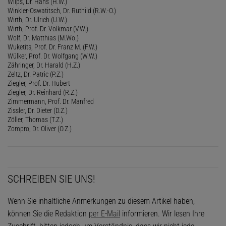
Wilps, Dr. Hans (H.W.)
Winkler-Oswatitsch, Dr. Ruthild (R.W.-O.)
Wirth, Dr. Ulrich (U.W.)
Wirth, Prof. Dr. Volkmar (V.W.)
Wolf, Dr. Matthias (M.Wo.)
Wuketits, Prof. Dr. Franz M. (F.W.)
Wülker, Prof. Dr. Wolfgang (W.W.)
Zähringer, Dr. Harald (H.Z.)
Zeltz, Dr. Patric (P.Z.)
Ziegler, Prof. Dr. Hubert
Ziegler, Dr. Reinhard (R.Z.)
Zimmermann, Prof. Dr. Manfred
Zissler, Dr. Dieter (D.Z.)
Zöller, Thomas (T.Z.)
Zompro, Dr. Oliver (O.Z.)
SCHREIBEN SIE UNS!
Wenn Sie inhaltliche Anmerkungen zu diesem Artikel haben,
können Sie die Redaktion
per E-Mail
informieren. Wir lesen Ihre