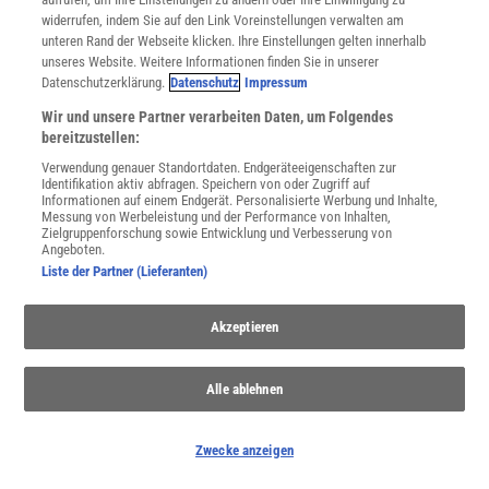
widerrufen, indem Sie auf den Link Voreinstellungen verwalten am
unteren Rand der Webseite klicken. Ihre Einstellungen gelten innerhalb
unseres Website. Weitere Informationen finden Sie in unserer
Datenschutzerklärung.
Datenschutz
Impressum
WEITERE NEUERSCHEINUNGEN
SPEKTRUM SHOP
Wir und unsere Partner verarbeiten Daten, um Folgendes
bereitzustellen:
Verwendung genauer Standortdaten. Endgeräteeigenschaften zur
Spektrum
.de-Newsletter abonnieren
Identifikation aktiv abfragen. Speichern von oder Zugriff auf
Informationen auf einem Endgerät. Personalisierte Werbung und Inhalte,
Messung von Werbeleistung und der Performance von Inhalten,
JETZT ANMELDEN!
Zielgruppenforschung sowie Entwicklung und Verbesserung von
Angeboten.
Sie können unsere Newsletter jederzeit wieder abbestellen. Infos zu unserem Umgang
Liste der Partner (Lieferanten)
mit Ihren personenbezogenen Daten finden Sie in unserer
Datenschutzerklärung
.
Akzeptieren
SERVICES
Alle ablehnen
Newsletter
Kontakt
Spektrum Shop
Zwecke anzeigen
Im Handel kaufen
Presse