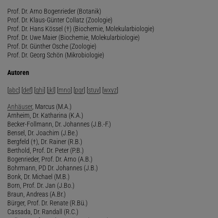
Prof. Dr. Arno Bogenrieder (Botanik)
Prof. Dr. Klaus-Günter Collatz (Zoologie)
Prof. Dr. Hans Kössel (†) (Biochemie, Molekularbiologie)
Prof. Dr. Uwe Maier (Biochemie, Molekularbiologie)
Prof. Dr. Günther Osche (Zoologie)
Prof. Dr. Georg Schön (Mikrobiologie)
Autoren
[
abc
] [
def
] [
ghi
] [
jkl
] [
mno
] [
pqr
] [
stuv
] [
wxyz
]
Anhäuser
, Marcus (M.A.)
Arnheim, Dr. Katharina (K.A.)
Becker-Follmann, Dr. Johannes (J.B.-F.)
Bensel, Dr. Joachim (J.Be.)
Bergfeld (†), Dr. Rainer (R.B.)
Berthold, Prof. Dr. Peter (P.B.)
Bogenrieder, Prof. Dr. Arno (A.B.)
Bohrmann, PD Dr. Johannes (J.B.)
Bonk, Dr. Michael (M.B.)
Born, Prof. Dr. Jan (J.Bo.)
Braun, Andreas (A.Br.)
Bürger, Prof. Dr. Renate (R.Bü.)
Cassada, Dr. Randall (R.C.)