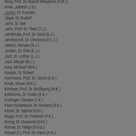
Illing, Prof. Dr. Robert-Benjamin (R.B.I.)
Irmer, Juliette (J.Ir.)
Jaekel
, Dr. Karsten
Jäger, Dr. Rudolf
Jahn, Dr. Ilse
Jahn, Prof. Dr. Theo (T.J.)
Jendritzky, Prof. Dr. Gerd (G.J.)
Jendrsczok, Dr. Christine (Ch.J.)
Jerecic, Renate (R.J.)
Jordan, Dr. Elke (E.J.)
Just, Dr. Lothar (L.J.)
Just, Margit (M.J.)
Kary, Michael (M.K.)
Kaspar, Dr. Robert
Kattmann, Prof. Dr. Ulrich (U.K.)
Kindt, Silvan (S.Ki.)
Kirchner, Prof. Dr. Wolfgang (W.K.)
Kirkilionis, Dr. Evelin (E.K.)
Kislinger, Claudia (C.K.)
Klein-Hollerbach, Dr. Richard (R.K.)
Klonk, Dr. Sabine (S.Kl.)
Kluge, Prof. Dr. Friedrich (F.K.)
König, Dr. Susanne (S.Kö.)
Körner, Dr. Helge (H.Kör.)
Kössel (†), Prof. Dr. Hans (H.K.)