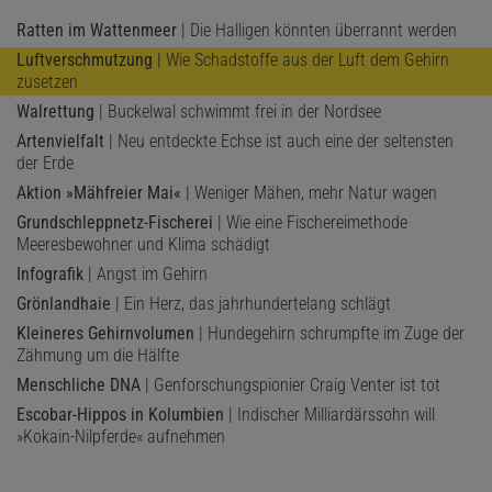
Ratten im Wattenmeer
| Die Halligen könnten überrannt werden
Luftverschmutzung
| Wie Schadstoffe aus der Luft dem Gehirn
zusetzen
Walrettung
| Buckelwal schwimmt frei in der Nordsee
Artenvielfalt
| Neu entdeckte Echse ist auch eine der seltensten
der Erde
Aktion »Mähfreier Mai«
| Weniger Mähen, mehr Natur wagen
Grundschleppnetz-Fischerei
| Wie eine Fischereimethode
Meeresbewohner und Klima schädigt
Infografik
| Angst im Gehirn
Grönlandhaie
| Ein Herz, das jahrhundertelang schlägt
Kleineres Gehirnvolumen
| Hundegehirn schrumpfte im Zuge der
Zähmung um die Hälfte
Menschliche DNA
| Genforschungspionier Craig Venter ist tot
Escobar-Hippos in Kolumbien
| Indischer Milliardärssohn will
»Kokain-Nilpferde« aufnehmen