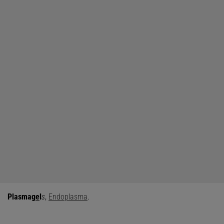
Plasmag
e
l
s
,
Endoplasma
.