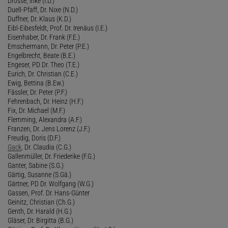
Drossé, Inke (I.D.)
Duell-Pfaff, Dr. Nixe (N.D.)
Duffner, Dr. Klaus (K.D.)
Eibl-Eibesfeldt, Prof. Dr. Irenäus (I.E.)
Eisenhaber, Dr. Frank (F.E.)
Emschermann, Dr. Peter (P.E.)
Engelbrecht, Beate (B.E.)
Engeser, PD Dr. Theo (T.E.)
Eurich, Dr. Christian (C.E.)
Ewig, Bettina (B.Ew.)
Fässler, Dr. Peter (P.F.)
Fehrenbach, Dr. Heinz (H.F.)
Fix, Dr. Michael (M.F.)
Flemming, Alexandra (A.F.)
Franzen, Dr. Jens Lorenz (J.F.)
Freudig, Doris (D.F.)
Gack
, Dr. Claudia (C.G.)
Gallenmüller, Dr. Friederike (F.G.)
Ganter, Sabine (S.G.)
Gärtig, Susanne (S.Gä.)
Gärtner, PD Dr. Wolfgang (W.G.)
Gassen, Prof. Dr. Hans-Günter
Geinitz, Christian (Ch.G.)
Genth, Dr. Harald (H.G.)
Gläser, Dr. Birgitta (B.G.)