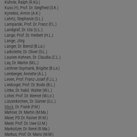
Kühnle, Ralph (R.Kü.)
Kuss (†), Prof. Dr. Siegfried (S.K.)
Kyrieleis, Armin (A.K.)
Lahrtz, Stephanie (S.L.)
Lamparski, Prof. Dr. Franz (F.L.)
Landgraf, Dr. Uta (U.L.)
Lange, Prof. Dr. Herbert (H.L.)
Lange, Jörg
Langer, Dr. Bernd (B.La.)
Larbolette, Dr. Oliver (O.L.)
Laurien-Kehnen, Dr. Claudia (C.L.)
Lay, Dr. Martin (M.L.)
Lechner-Ssymank, Brigitte (B.Le.)
Leinberger, Annette (A.L.)
Leven, Prof. Franz-Josef (F.J.L.)
Liedvogel, Prof. Dr. Bodo (B.L.)
Littke, Dr. habil. Walter (W.L.)
Loher, Prof. Dr. Werner (W.Lo.)
Lützenkirchen, Dr. Günter (G.L.)
Mack
, Dr. Frank (F.M.)
Mahner, Dr. Martin (M.Ma.)
Maier, PD Dr. Rainer (R.M.)
Maier, Prof. Dr. Uwe (U.M.)
Marksitzer, Dr. René (R.Ma.)
Markus, Prof. Dr. Mario (M.M.)