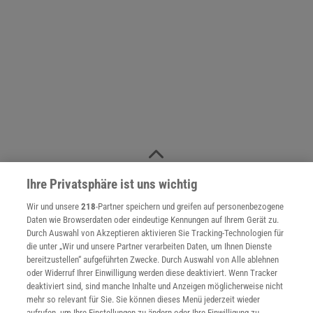
NACH OBEN
Ihre Privatsphäre ist uns wichtig
Wir und unsere
218
-Partner speichern und greifen auf personenbezogene
Für Sie im Spektrum-Shop und am Kiosk:
Daten wie Browserdaten oder eindeutige Kennungen auf Ihrem Gerät zu.
Durch Auswahl von Akzeptieren aktivieren Sie Tracking-Technologien für
die unter „Wir und unsere Partner verarbeiten Daten, um Ihnen Dienste
bereitzustellen“ aufgeführten Zwecke. Durch Auswahl von Alle ablehnen
oder Widerruf Ihrer Einwilligung werden diese deaktiviert. Wenn Tracker
deaktiviert sind, sind manche Inhalte und Anzeigen möglicherweise nicht
mehr so relevant für Sie. Sie können dieses Menü jederzeit wieder
aufrufen, um Ihre Einstellungen zu ändern oder Ihre Einwilligung zu