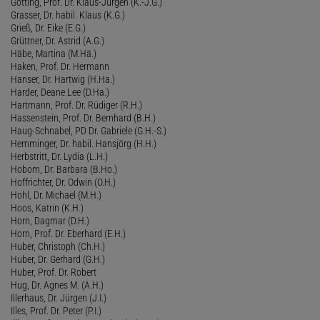
Götting, Prof. Dr. Klaus-Jürgen (K.-J.G.)
Grasser, Dr. habil. Klaus (K.G.)
Grieß, Dr. Eike (E.G.)
Grüttner, Dr. Astrid (A.G.)
Häbe, Martina (M.Hä.)
Haken, Prof. Dr. Hermann
Hanser, Dr. Hartwig (H.Ha.)
Harder, Deane Lee (D.Ha.)
Hartmann, Prof. Dr. Rüdiger (R.H.)
Hassenstein, Prof. Dr. Bernhard (B.H.)
Haug-Schnabel, PD Dr. Gabriele (G.H.-S.)
Hemminger, Dr. habil. Hansjörg (H.H.)
Herbstritt, Dr. Lydia (L.H.)
Hobom, Dr. Barbara (B.Ho.)
Hoffrichter, Dr. Odwin (O.H.)
Hohl, Dr. Michael (M.H.)
Hoos, Katrin (K.H.)
Horn, Dagmar (D.H.)
Horn, Prof. Dr. Eberhard (E.H.)
Huber, Christoph (Ch.H.)
Huber, Dr. Gerhard (G.H.)
Huber, Prof. Dr. Robert
Hug, Dr. Agnes M. (A.H.)
Illerhaus, Dr. Jürgen (J.I.)
Illes, Prof. Dr. Peter (P.I.)