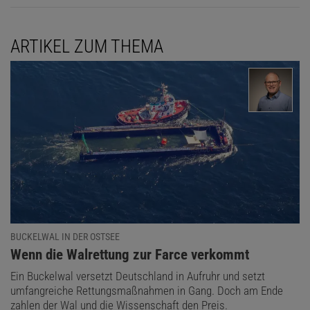
ARTIKEL ZUM THEMA
BUCKELWAL IN DER OSTSEE
:
Wenn die Walrettung zur Farce verkommt
Ein Buckelwal versetzt Deutschland in Aufruhr und setzt
umfangreiche Rettungsmaßnahmen in Gang. Doch am Ende
zahlen der Wal und die Wissenschaft den Preis.