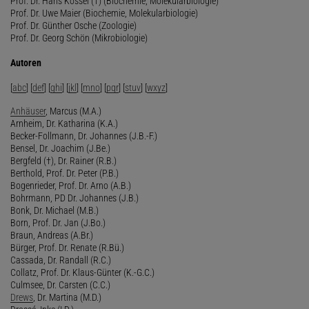
Prof. Dr. Hans Kössel (†) (Biochemie, Molekularbiologie)
Prof. Dr. Uwe Maier (Biochemie, Molekularbiologie)
Prof. Dr. Günther Osche (Zoologie)
Prof. Dr. Georg Schön (Mikrobiologie)
Autoren
[
abc
] [
def
] [
ghi
] [
jkl
] [
mno
] [
pqr
] [
stuv
] [
wxyz
]
Anhäuser
, Marcus (M.A.)
Arnheim, Dr. Katharina (K.A.)
Becker-Follmann, Dr. Johannes (J.B.-F.)
Bensel, Dr. Joachim (J.Be.)
Bergfeld (†), Dr. Rainer (R.B.)
Berthold, Prof. Dr. Peter (P.B.)
Bogenrieder, Prof. Dr. Arno (A.B.)
Bohrmann, PD Dr. Johannes (J.B.)
Bonk, Dr. Michael (M.B.)
Born, Prof. Dr. Jan (J.Bo.)
Braun, Andreas (A.Br.)
Bürger, Prof. Dr. Renate (R.Bü.)
Cassada, Dr. Randall (R.C.)
Collatz, Prof. Dr. Klaus-Günter (K.-G.C.)
Culmsee, Dr. Carsten (C.C.)
Drews
, Dr. Martina (M.D.)