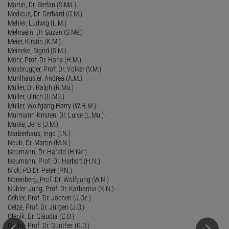
Martin, Dr. Stefan (S.Ma.)
Medicus, Dr. Gerhard (G.M.)
Mehler, Ludwig (L.M.)
Mehraein, Dr. Susan (S.Me.)
Meier, Kirstin (K.M.)
Meineke, Sigrid (S.M.)
Mohr, Prof. Dr. Hans (H.M.)
Mosbrugger, Prof. Dr. Volker (V.M.)
Mühlhäusler, Andrea (A.M.)
Müller, Dr. Ralph (R.Mü.)
Müller, Ulrich (U.Mü.)
Müller, Wolfgang Harry (W.H.M.)
Murmann-Kristen, Dr. Luise (L.Mu.)
Mutke, Jens (J.M.)
Narberhaus, Ingo (I.N.)
Neub, Dr. Martin (M.N.)
Neumann, Dr. Harald (H.Ne.)
Neumann, Prof. Dr. Herbert (H.N.)
Nick, PD Dr. Peter (P.N.)
Nörenberg, Prof. Dr. Wolfgang (W.N.)
Nübler-Jung, Prof. Dr. Katharina (K.N.)
Oehler, Prof. Dr. Jochen (J.Oe.)
Oelze, Prof. Dr. Jürgen (J.O.)
Olenik, Dr. Claudia (C.O.)
Osche, Prof. Dr. Günther (G.O.)