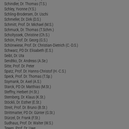
Schindler, Dr. Thomas (T.S.)
Schley, Yvonne (Y.S.)
Schling-Brodersen, Dr. Uschi
Schmeller, Dr. Dirk (D.S.)
Schmitt, Prof. Dr. Michael (M.S.)
Schmuck, Dr. Thomas (T.Schm.)
Scholtyssek, Christine (Ch.S.)
Schön, Prof. Dr. Georg (G.S.)
Schönwiese, Prof. Dr. Christian-Dietrich (C.-D.S.)
Schwarz, PD Dr. Elisabeth (E.S.)
Seibt, Dr. Uta
Sendtko, Dr. Andreas (A.Se.)
Sitte, Prof. Dr. Peter
Spatz, Prof. Dr. Hanns-Christof (H.-C.S.)
Speck, Prof. Dr. Thomas (T.Sp.)
Ssymank, Dr. Axel (A.S.)
Starck, PD Dr. Matthias (M.St.)
Steffny, Herbert (H.St.)
Sternberg, Dr. Klaus (K.St.)
Stöckli, Dr. Esther (E.St.)
Streit, Prof. Dr. Bruno (B.St.)
Strittmatter, PD Dr. Günter (G.St.)
Stürzel, Dr. Frank (F.St.)
Sudhaus, Prof. Dr. Walter (W.S.)
Tewes, Prof. Dr. Uwe