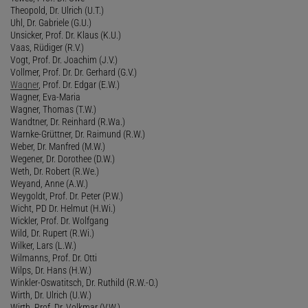
Theopold, Dr. Ulrich (U.T.)
Uhl, Dr. Gabriele (G.U.)
Unsicker, Prof. Dr. Klaus (K.U.)
Vaas, Rüdiger (R.V.)
Vogt, Prof. Dr. Joachim (J.V.)
Vollmer, Prof. Dr. Dr. Gerhard (G.V.)
Wagner
, Prof. Dr. Edgar (E.W.)
Wagner, Eva-Maria
Wagner, Thomas (T.W.)
Wandtner, Dr. Reinhard (R.Wa.)
Warnke-Grüttner, Dr. Raimund (R.W.)
Weber, Dr. Manfred (M.W.)
Wegener, Dr. Dorothee (D.W.)
Weth, Dr. Robert (R.We.)
Weyand, Anne (A.W.)
Weygoldt, Prof. Dr. Peter (P.W.)
Wicht, PD Dr. Helmut (H.Wi.)
Wickler, Prof. Dr. Wolfgang
Wild, Dr. Rupert (R.Wi.)
Wilker, Lars (L.W.)
Wilmanns, Prof. Dr. Otti
Wilps, Dr. Hans (H.W.)
Winkler-Oswatitsch, Dr. Ruthild (R.W.-O.)
Wirth, Dr. Ulrich (U.W.)
Wirth, Prof. Dr. Volkmar (V.W.)