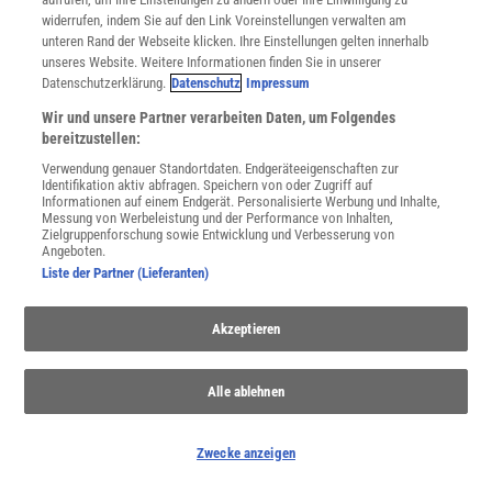
widerrufen, indem Sie auf den Link Voreinstellungen verwalten am
WEITERE NEUERSCHEINUNGEN
SPEKTRUM SHOP
unteren Rand der Webseite klicken. Ihre Einstellungen gelten innerhalb
unseres Website. Weitere Informationen finden Sie in unserer
Datenschutzerklärung.
Datenschutz
Impressum
Wir und unsere Partner verarbeiten Daten, um Folgendes
Spektrum
.de-Newsletter abonnieren
bereitzustellen:
Verwendung genauer Standortdaten. Endgeräteeigenschaften zur
JETZT ANMELDEN!
Identifikation aktiv abfragen. Speichern von oder Zugriff auf
Informationen auf einem Endgerät. Personalisierte Werbung und Inhalte,
Messung von Werbeleistung und der Performance von Inhalten,
Sie können unsere Newsletter jederzeit wieder abbestellen. Infos zu unserem Umgang
Zielgruppenforschung sowie Entwicklung und Verbesserung von
mit Ihren personenbezogenen Daten finden Sie in unserer
Datenschutzerklärung
.
Angeboten.
Liste der Partner (Lieferanten)
SERVICES
Akzeptieren
Newsletter
Kontakt
Alle ablehnen
Spektrum Shop
Im Handel kaufen
Presse
Zwecke anzeigen
Verträge kündigen