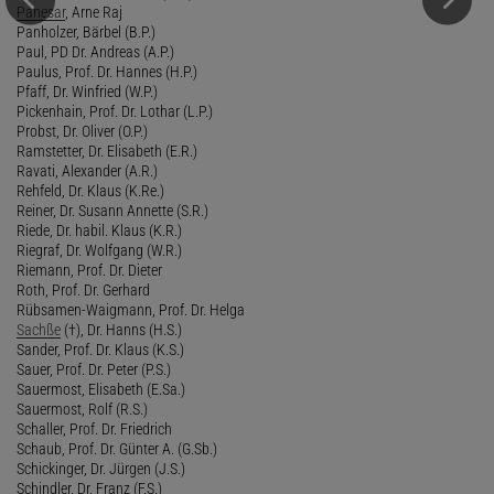
Panesar
, Arne Raj
Panholzer, Bärbel (B.P.)
Paul, PD Dr. Andreas (A.P.)
Paulus, Prof. Dr. Hannes (H.P.)
Pfaff, Dr. Winfried (W.P.)
Pickenhain, Prof. Dr. Lothar (L.P.)
Probst, Dr. Oliver (O.P.)
Ramstetter, Dr. Elisabeth (E.R.)
Ravati, Alexander (A.R.)
Rehfeld, Dr. Klaus (K.Re.)
Reiner, Dr. Susann Annette (S.R.)
Riede, Dr. habil. Klaus (K.R.)
Riegraf, Dr. Wolfgang (W.R.)
Riemann, Prof. Dr. Dieter
Roth, Prof. Dr. Gerhard
Rübsamen-Waigmann, Prof. Dr. Helga
Sachße
(†), Dr. Hanns (H.S.)
Sander, Prof. Dr. Klaus (K.S.)
Sauer, Prof. Dr. Peter (P.S.)
Sauermost, Elisabeth (E.Sa.)
Sauermost, Rolf (R.S.)
Schaller, Prof. Dr. Friedrich
Schaub, Prof. Dr. Günter A. (G.Sb.)
Schickinger, Dr. Jürgen (J.S.)
Schindler, Dr. Franz (F.S.)