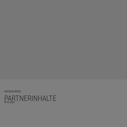
SPONSORED
PARTNERINHALTE
Anzeige